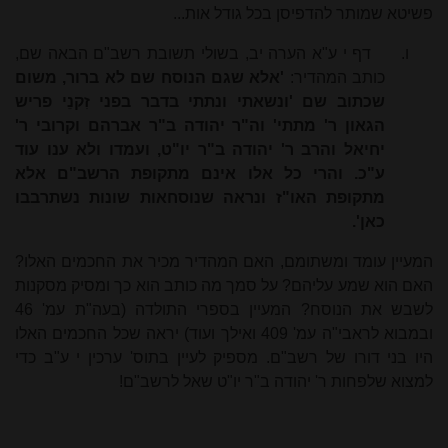
פשיטא שמותר להדפיסן בכל גודל אות...
ו.
דף י ע"א הערה יב, בשולי תשובת רשב"ם הבאה שם,
כותב המהדיר:
'אלא שגם הנוסח שם לא ברור, משום
שכתוב שם 'ונשאתי ונתתי בדבר בפני זִקנֵי פריש
הגאון ר' מתתי' וה"ר יהודה ב"ר אברהם וקרובי ר'
יחיאל והרב ר' יהודה ב"ר יו"ט, ועמדו ולא ענו עוד
ע"כ. והרי כל אלו אינם מתקופת הרשב"ם אלא
מתקופת האו"ז ונראה שנוסחאות שונות נשתרבבו
כאן'.
המעיין עומד ומשתומם, האם המהדיר מכיר את החכמים האלו?
האם הוא שמע עליהם? על סמך מה כותב הוא כך ומסיק מסקנות
לשבש את הנוסח? המעיין בספרי התולדה (בעה"ת עמ' 46
ובמבוא לראבי"ה עמ' 409 ואילך ועוד) יראה שכל החכמים האלו
היו בני דורו של רשב"ם. מספיק לעיין בתוס' ערכין י ע"ב כדי
למצוא שלפחות ר' יהודה ב"ר יו"ט שאל לרשב"ם!