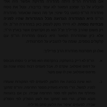
אם מהדורת הר"פ היתה מהדורה מדויקת אפשר היה אולי
להבליג על כך שמכון המאור לא עמד בדיבורו, ונטל את נוסח
מהדורת הר"פ כמעט בלי שינוי; אך מה נעשה שכאמור מהדורת
הר"פ
היא המהדורה הגרועה מכל המהדורות שהיו לפניה
מבחינת נוסחה
. לא הייתי נזקק לעסוק כאן במהדורת הר"פ, ולוּ
רק משום שהרב פרייליך זצ"ל הוא מן הקדושים אשר בארץ הי"ד;
אלא כיון שמהדורת המאור היא בעצם מהדורת הר"פ עם
קלקולים נוספים, שומה עלי להצביע על חסרונותיה.
ואלו הן חסרונות מהדורת הרב פרייליך:
א.
הר"פ לא דייק בהעתקה; בהקדמתו הוא מודיע כי נוסחו מבוסס
על דפוס זאסלאב שקדם לו, אבל פעמים רבות נוסחו שונה גם
מדפוס זאסלאב ואין לו שום מקור.
ב.
הוא שינה בכוונה את הלשון, לפעמים לפי המקורות שעמדו
לפניו; למשל, הר"י מדורא מעתיק מספר התרומה, והר"פ 'מתקן'
ומחליף את הלשון לפי ספר התרומה שבידו. וכן אם בהגהות
מובא סמ"ק, הרי הוא 'מתקן' את לשון הסמ"ק לפי הסמ"ק
שבידו. לפעמים 'שיפר' את הלשון סתם מדיליה.