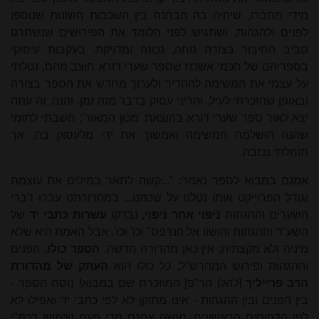
מידי מחברו, שיהיה בה הבחנה בין השכבות השונות שנוספו
לפנים ולהגהות, ושתגיש לפני הלומד את הפירושים שנשתרגו
סביב החיבור בצורה נוחה, נכונה ומדויקת. בעקבות עיסוקי
בספריהם של חכמי אשכנז שספר שערי דורא חוּצב מהם, נטלתי
על עצמי את המשימה לההדיר ולערוך מחדש את הספר בצורה
ובאופן שהזכרתי לעיל, והריני עסוק בדבר מזה זמן. והנה, זה עתה
יצא לאור ספר שערי דורא בהוצאת 'מכון המאור'; חשבתי לתומי
שהנה הושלמה המשימה ואמשוך את ידי מלעסוק בה, אך
תוחלתי נכזבה.
אמנם במבוא לספר נאמר: "...קשה לתאר במילים את עוצמת
וגודל הפרוייקט אותו נטלנו על שכמנו... במהדורתנו עברו דברי
השערים וההגהות
ניפוי אחר ניפוי
, נבדקו
עשרות כתבי יד
של
השע"ד וההגהות והושוו אל הנדפס" וכו' וכו'. אבל האמת היא שלא
מיניה ולא מקצתיה; אין כאן מהדורה חדשה.
הספר כולו,
הפנים
וההגהות ופירוש המהרש"ל, כל כולו הוא
העתק של מהדורת
הרב פרייליך
[להלן הר"פ] המוזכרת שם במבוא! נוסח הספר -
בין הפנים ובין ההגהות - אינו מתוקן לא לפי כתבי יד ואפילו לא
לפי הדפוסים הראשונים. נעשה אמנם מדי פעם שימוש בכת"י