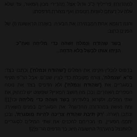
למהדורת פרייליך כ"כ גדול אצל מהדירי מכון המאור, עד שלא
עלה על דעתם לשנות מנוסחו ואף מצורת הדפסתו.
והנה דוגמא אחת המבהירה את הבעיה. בשורה הראשונה (!) של
הפנים כתוב:
בשר שהודח ונמלח ושהה כדי מליחה ואח"כ
הניחו אותו לבשל בלא הדחה
...
בדפוס לובלין הקיפו את המלים
('שהודח ונמלח')
וכתבו בצד:
ס"א 'שנמלח'
, צורה מקובלת כדי לציין שנו"ס. אבל הר"פ הקיף
בסוגריים את
('שהודח ונמלח')
ולא הדפיס בצד את נוסח
הספרים האחרים. ובכן מה חושב המעיין? שפשוט יש למחוק את
שתי המלים, ולקרוא בלעדיהן:
בשר ושהה כדי מליחה
וכו'
[1]
!
ומה נעשה במהדורה החדשה? את הסוגריים בפנים השאירו,
וכתבו הערה:
'רק תיבת שהודח צריכה להיות מוסגרת'.
ובכן
יתמה המעיין, מי הכריחם להכניס את שתי המילים לסוגריים
ולהתנצל בהערה? התשובה היא: כך הדפיס הר"פ
[2]
!