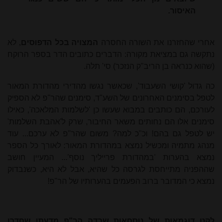
האיסור.
אחרי שהחזרנו את השורה החסרה
המצויה בכל הדפוסים
, לא
נתקשה גם במציאת מקורה: הדברים כתובים הדר בספר הרוקח
(שהוא כנראה בן הריב"ק הנזכר) סי' תלה.
כה גדול 'קושי השעבוד', שכאשר נגשו מהדירי מהדורת המאור
לטפל בסימנים האחרונים של השע"ד, סימנים שהר"פ לא הספיק
לעורכם, הם כותבים במבוא שעשו כן 'לשלמות המלאכה', כאילו
סימנים אלו הם נחותים משאר החיבור, שרק ל'אהבת השלמות'
יש לטפל גם בהם! וכ"כ למה? משום שהר"פ לא ערכם... עוד
מנהג מתמיה ומכשיל נמצא במהדורת המאור: לאורך כל הספר
נמצא בהערות 'במהדורת פרייליך נוסף'... המעיין חושב
שההפניה מתייחסת לגרסה כל שהיא, אבל לא היא, כשנבדוק
נמצא כי המדובר ברוב הפעמים בהערותיו של הר"פ!
לקט דוגמאות של נוסחאות שבדה הר"פ מדעתו שחדרו