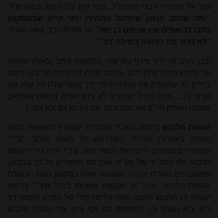
ועוד על ההדרת דברי מהרש"ל. בדף קיא ע"ב כתוב במהרש"ל:
"ומה שכתב הגאון שהתוס' החמירו יותר היינו שבמסקנא
כתבו רב אפילו אין שניהם בן יומו
". על המילה 'רב' באה הערה:
"לא ברור מה הכוונה במילה 'רב'".
ובכן, הרב פרייליך צירף כאן שתי נוסחאות וכתב [באותן אותיות
של פירוש המהרש"ל] 'ד"ב', כלומר מילה זו לקחתי מד"ב [= דפוס
ברלין]. מי שהעתיק את מהדורת פרייליך [בסריקה?] לא קרא נכון
וקרא 'רב'... אבל כרגיל המהדיר לא בדק אפילו בדפוס זאסלאב
שממנו העתיק הר"פ את מהדורתו, שם אין לא
דב
ולא
רב
...!
הגהות הלבוש
נדפסו בשע"ד מהדורת יעסעניץ לראשונה בתוך
הפנים באותיות זעירות, כשבראש כל הגהה נכתב:
'כ"י'
.
המהדירים אמורים לדעת את ה'סוד' הזה, ש'כ"י' היינו כת"י הגהות
הלבוש ולא כתב יד של שע"ד. ואכן הם מספרים על כך במבוא,
ומשתבחים שסדרו את כל ההגהות האלו במקומן תחת הכותרת
'הגהות הלבוש'. אבל יש מקומות ששכחו בכלל ש'כ"י' בדפוס
יעסניץ זהו הלבוש וחשבו שזוהי גירסת כת"י של הפנים (למשל דף
ל"ה ע"א הערה ב), ולפעמים הם אף ציינו את הגהות הלבוש