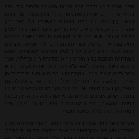
ספר שערי דורא נדפס החל מימות המצאת הדפוס ועד ימינו
בכמה מהדורות. יש מהן שנדפסו מכת"י ולהן מעמד של 'דפוס
ראשון' (כך שיש לנו כמה 'דפוסים ראשונים' של ספר זה),
והאחרות נדפסו מדפוסים שקדמו להן. ריבוי המהדורות שאינן
תלויות זה בזה, שיש בכל אחת מהן טעויות דפוס שונות ולעיתים
התערבות של המדפיס בגוף הנוסח, גרם לכך שכאשר מציינים
לספר שערי דורא חשוב לציין לאיזו מהדורה מתכוונים. אמנם
המהדורה הנפוצה בדור האחרון היא מהדורת רי"נ פרייליך, אשר
נדפסה בשנות הזעם ת"ש-תש"א בעיר ורנוב שבצ'כיה, עם פירוש
רחב בשם 'שערי בינה'. במהדורה זו נעשה שימוש בכתבי יד הן
לפנים והן להגהות. רי"נ פרייליך זצ"ל הרים תרומה גדולה להבנת
הספר, הן בעקבות חידושיו וגילויו ובעיקר משום בקיאותו הגדולה
בספר, ואולם, אם נמוד את ערכה של המהדורה לפי הדיוק בנוסח
הפנים וההגהות, הרי שמהדורה זו היא הגרועה ביותר מכל
המהדורות שקדמו לה, כאשר יתבאר.
חשיבותו של ספר שערי דורא מחד גיסא, והיעדר מהדורה טובה
מאידך גיסא, יצרו צורך דחוף להוצאת מהדורה חדשה של הספר,
כזו שתמסור את נוסח החיבור קרוב ככל האפשר לאופן שבו יצא