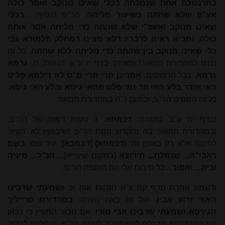
בתרנגולת אחת שנמלחה בכלי שאינו מנוקב ואסר כולה
אע"פ שלא שהתה כשיעור מליחה.
הר"פ הוסיף: ...
בכלי
שאינו מנוקב ואעפ"י שלא שהתה כדי מליחה אסר אותה
כולה, ומביא ראיה לדבריו דלא מצינו דמחלק תלמודא גבי
כלי שאינו מנוקב בין שהתה כדי מליחה ללא שהתה.
כל זה
נכנס למהדורת המאור! ומאידך בדף יז ע"א 'הגהות' ח,
גרמא
גרמא
, בכל הדפוסים:
אמרינן תרי תרי מ"ט לא דילמא פליט
האי והדר בלע האי חד נמי פלט מהאי גיסא ובלע האי גיסא.
כל זה השמיט הר"פ, וכמובן כ"ה במהדורת המאור.
ובדף יח ע"ב בהגהה
: דכמחא.
זו טעות דפוס של הר"פ,
ובמהדורת המאור בה נתקדש נוסח הר"פ ושיבושיו לא 'העיזו'
לתקנה אלא רק באופן זה:
(דכמחא) [דכמכא].
עוד שם:
בשם
ראבי"ה... שנמלח... תירוצא
[במקום שינוייא]...
הנ"ל... מיניה
וביה... ואסור
... כל תיבות אלו הם הוספת הר"פ.
ודוגמא אחרת מדף קה ע"א הגהות אות א:
ושמעתי שרבינו
האור זרוע אביו
. ועל זה באה הערה:
במהדורת פרייליך
הגירסא ושמעתי שרבינו אבי מורי
. אם סבור המעיין כי בכאן
נטו המהדירים מדרכם להשתעבד לנוסח הר"פ, והחליטו לבדוק