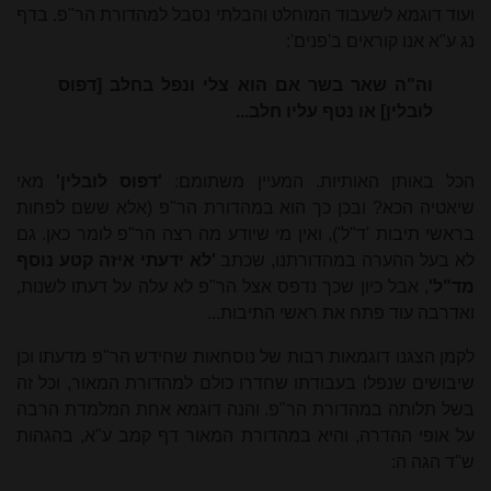
ועוד דוגמא לשעבוד המוחלט והבלתי נסבל למהדורת הר"פ. בדף
נג ע"א אנו קוראים ב'פנים':
וה"ה
שאר בשר אם הוא צלי ונפל בחלב [דפוס
לובלין] או נטף עליו חלב...
הכל באותן האותיות.
המעיין משתומם:
'דפוס לובלין'
מאי
שיאטיה הכא? ובכן כך הוא במהדורת הר"פ (אלא ששם לפחות
בראשי תיבות 'ד"ל'), ואין מי שיודע מה רצה הר"פ לומר כאן. גם
לא בעל ההערה במהדורתנו, שכתב
'לא ידעתי איזה קטע נוסף
מד"ל'
, אבל כיון שכך נדפס אצל הר"פ לא עלה על דעתו לשנות,
ואדרבה עוד פתח את ראשי התיבות...
לקמן הצגנו דוגמאות רבות של נוסחאות שחידש הר"פ מדעתו וכן
שיבושים שנפלו בעבודתו שחדרו כולם למהדורת המאור, וכל זה
בשל תלותה במהדורת הר"פ. והנה דוגמא אחת המלמדת הרבה
על אופי ההדרה, והיא במהדורת המאור דף קמב ע"א, בהגהות
ש"ד הגה ה: