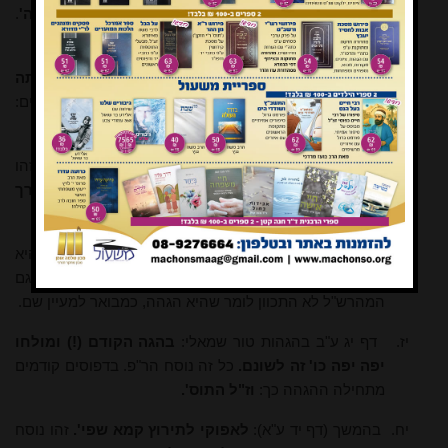
יג.
שם ע"ב ב'הגהות' טור שמאלי:
'ד"ל שנתבשל בלי מליחה'
.
כל זה הוספת הר"פ.
יד.
דף ט ע"א ב'הגהות' בטור שמאלי: '
אם מותר לשרותה
במים חמין אע"פ'
וכו'. זהו נוסח הר"פ.
בכל הדפוסים:
מותר לשרותו במים חמין בכלי שני אע"פ וכו'
.
טו.
שם ע"ב טור שמאלי:
לצורך שבת קודש או אורחים
. זהו
נוסח הר"פ. בכל הדפוסים:
לצורך כבוד שבת או צורך
אורחים
.
טז.
דף י ע"ב הגהות אות ד: הגהה זו אינה בשום דפוס, והיא
נוספה ע"י הר"פ שלקחה מתוך המהרש"ל. ובאמת גם
המהרש"ל לא התכוון לומר שהיא הגהה, כמבואר למעיין שם.
יז.
דף יג ע"ב בהגהות טור שמאלי:
בהגה הקודם (!) ומולחו
יפה יפה כו' זה לשונם.
כל זה נוסח הר"פ. בדפוסים קודמים
מתחילה ההגהה כך:
וז"ל התוס'.
יח.
בהמשך (דף יד ע"א):
לאפוקי לתירוץ קמא שפי'.
זהו נוסח