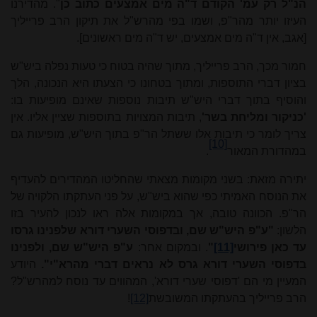
הנ"ל רק עמ' הקודם ד"ה מים אמצעים כתוב כן
". מהדירנו
העיזו יותר מהר"פ, ושמו בפי מהרש"ל את תיקון הרב פרייליך
[אגב, אין ד"ה מים אמצעים, יש ד"ה מים ראשונים].
חמור מכך, הרב פרייליך, מתוך שהיה בטוח כי טעות נפלה ביש"ש
בציון דברי התוספות, ומתוך בטחונו כי הצעתו היא הנכונה, הלך
והוסיף בתוך דברי היש"ש תיבות נוספות שאינם מופיעות בו:
'כניקור ומליחת בשר'
, תיבות המצויות בתוספות שציין אליו. אין
צריך לומר כי תיבות אלו ששתל הר"פ בתוך היש"ש, מופיעות גם
[10]
במהדורת המאור
.
יתירה מזאת: בשני מקומות מצאתי שהחליטו המהדירים להעדיף
את הנוסח האמיתי כפי שהוא ביש"ש, על פני העתקתו הלקויה של
הר"פ. הכוונה טובה, אך במקומות אלה ראו לנכון להעיר בזו
הלשון:
"ע"פ היש"ש שם, ובדפוסי השערי דורא שלפנינו גרסו
עד כאן פירושי
[11]
"
. ובמקום אחר:
ע"פ היש"ש שם, ולפנינו
בדפוסי השערי דורא גרס לא נראים דברי מהרא"י".
היודע
המעיין מי הם 'דפוסי שערי דורא', המהווים עד נוסח למהרש"ל?
הרב פרייליך בהעתקתו המשובשת
[12]
!