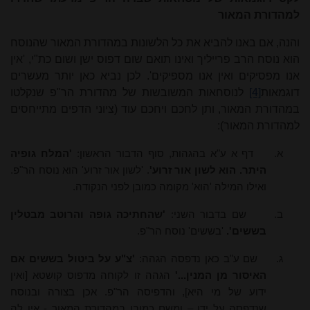
למהדורת המאור
והנה, אם באנו להביא את כל הלשונות במהדורת המאור שהנוסח
הוא נוסח הרב פרייליך ואינו תואם שום דפוס ישן ושום כת"י, 'אין
אנו מפסיקים ואין אנו מספיקים'. לכן נביא כאן יותר מעשרים
דוגמאות
[4]
לנוסחאות המשובשות של מהדורת הר"פ שנקלטו
במהדורת המאור, ותן לחכם ויחכם עוד (ציוני הדפים מתייחסים
למהדורת המאור):
א.
דף א ע"א בהגהות, סוף הדבור הראשון:
'המלח גופיה
היתר. הוא לשון אור זרוע'
. 'לשון אור זרוע' הוא נוסח הר"פ.
ואילו המילה 'הוא' מקומה כמובן לפני הנקודה.
ב.
שם בדבור השני:
'שהחתיכה גופה והרוטב מבטלין
בששים'.
'בששים' נוסח הר"פ.
ג.
שם ע"ב כאן נדפסה הגהה:
'צ"ע על ביטול בששים אם
האיסור מן המנין...'
הגהה זו לקוחה מדפוס קושטא [ואין
ידוע של מי היא], והדפיסה הר"פ. אכן בצורה ובנוסח
שנדפסה על ידו – ומשם כמובן במהדורת המאור - אין לה