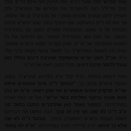
שאר מפרשי ספר שערי דורא, ואת הרעיון הזה אימץ הר"פ. אבל
הרב פרייליך רצה ל'השביח' את הפירוש של מהרש"ל, ולכן
העתיק לתוכו קטעים שלמים מספרו של מהרש"ל ים של שלמה.
אך הוא לא דייק בהעתקה, ואף הוסיף בתוך קטעי היש"ש מילות
הבהרה על פי טעמו, ובעקבותיו צועדים כמובן גם במהדורת
המאור. עוד זאת עשו במהדורת המאור: הם הדפיסו את כל
לשונות ההקדמה של הר"פ, אותן הקדים לקטעי היש"ש ששתל,
כאילו היו לשונות המהרש"ל; כך למשל בסוף הקטע בדף קלד
ע"א:
עכ"ל לשון יש"ש שהעתקתי שהרבה דינים נכללו כאן
ונוכל ללמוד הרבה דינים,
והכל כמובן לשונו של הר"פ.
והנה דוגמא נוספת. בדף קלד ע"א בפירוש מהרש"ל, בקטע
הנוסף מיש"ש נכתב כך:
"ובתוס' ד"ה מים אמצעים איתא
שר"ת מדקדק שמים אמצעיים אף שהן רשות, מ"מ יש בהן
מעט מצוה כניקור ומליחת בשר עי"ש".
ועל זה באה הערה
במהדורתנו: '
במקור נאמר כאן שהדברים נכתבו בתוס' קה
ע"ב ד"ה לא שנו, אך אין זה נכון'.
הבה נפשט את דבריהם
לשפה מובנת: ביש"ש ('המקור'), נכתב:
ובתוס' ד"ה לא שנו
אלא כו' איתא.
הרב פרייליך העיר במהדורתו:
"א"ה לא בתוס'