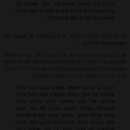
ריב"ק היה משער ששים נגד הכף, שמילא כלי
מים ותחב הכף איסור ששים פעמים, ונגד המים
שיצאו היה מצריך ששים בקדירה...
על כך כותב המהדיר:
'הג"ה זו אינה ברורה כל הצורך ולא
מצאנו מקור הדברים...'
.
אכן, ההגהה כפי שנדפסה כאן אינה מובנת כלל, וגם את מקורה
לא נמצא. וכ"כ למה? כי הר"פ דילג כאן בטעות שתי שורות, שורות
הנמצאות בכל הדפוסים הקודמים
[3]
. וכיון שדילג הר"פ, דילגו גם
עורכי מהדורת המאור. וכך היא ההגהה בשלמותה:
רבינו יב"ק היה משער ששים כנגד הכף, במה
שמילא כלי אחד במים והעמיד אותו בכלי אחר,
והכניס את הכף האסור בתוך המים כדרך
שהכניסו בקדרה, והמים יוצאין כפי עובי הכף,
וחוזר ומילא ותחב, ומילא ותחב, ששים פעמים,
ואם בקדרה היתה מהחתיכות ורוטב כמו המים
שיוצאים מן הכלי מותר כי הם ששים כנגד