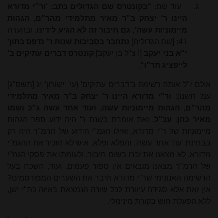
ג.
עוד שם:
"בקונטרס שם הגדולים כתב: 'ור"י מדורא
היינו ר' יצחק ב"ר מאיר מתלמידי מהר"ם, הגהות
מיימוניות עשה', גם חיבור זה לא הגיע לידינו.
ובהערה
41
:
[שם הגדולים]
נתחבר בסביבות שנות ר' נדפס בתוך
י"א בני יעקב
[! צ"ל בן יעקב]
קונטרס דברים עתיקים ב'
לייפציג תר"ו".
אולם ז"ל אותה רשימה ב'דברים עתיקים' (עי' 'ישורון' יג [תשס"ג]
עמ' תשנו):
ור"י מדורא היינו ר' יצחק ב"ר מאיר מתלמידי
מהר"ם, הגהות מיימוניות עשה, ועוד אחד עשה ג"כ ושמו
מאיר כהן. עכ"ל.
זאת אומרת בשנת ר' היה ידוע ספר הגהות
מיימוניות של ר"י מדורא, ואילו הגמ"י הידוע של הרמ"ך היה רק
בבחינת 'עוד אחד עשה'. והפלא ופלא, איש לא הזכיר את ההגמ"י
מדורא, לא מצאנו את זכרו בשום חיבור, ולעומתו את פסקי הגמ"י
של הרמ"ך מצאנו מובאים אין ספור פעמים. ועוד, השכח בעל
הרשימה האנונימי שר"י מדורא חיבר את השערים המפורסמים?
אין זאת אלא סגידה עיוורת לכל שורה הנמצאת באיזה כת"י ישן,
ללא הפעלת חוש בקורת מינימלי.