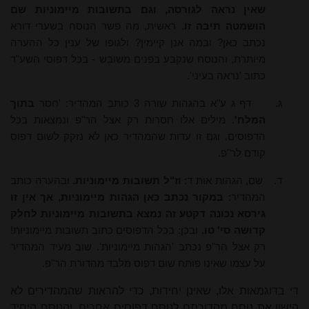
שאין נראה לגורסה, וגם בתשובות מיימוניות שם
הושמטה תיבה זו
. ראשית, מה פשר הנוסח בשערי דורא
נכתב כאן? ובמה אנן קיימין? ולגופו של ענין כל ההערה
מיותרת, והנוסח שנקבע בפנים משובש - בכל דפוסי השע"ד
כתוב 'נראה בעיני'.
ג.
דף ג ע"א בהגהות שורה 3 כותב המהדיר: 'חסר
בתוך
המלח'
. מילים אלו חסרות רק אצל הר"פ ונמצאות בכל
הדפוסים. וגם זו עדות שהמהדיר כאן לא נזקק לשום דפוס
קודם לר"פ.
ד.
שם, הגהות אות ד:
וז"ל תשובות מיימוניות.
ובהערה כותב
המהדיר:
במקור נכתב כאן הגהות מיימוניות, אך אין זו
גירסא נכונה דקטע זה נמצא בתשובות מיימוניות לחלק
קדושה סי' טו.
ובכן: בכל הדפוסים כתוב תשובות מיימוניות!
רק אצל הר"פ נכתב 'הגהות מיימוניות'. שוב מעיד המהדיר
על עצמו שאינו פותח שום דפוס מלבד מהדורת הר"פ.
די בדוגמאות אלו, שאינן יחידות, כדי להראות שהמהדירים לא
הישוו את נוסח מהדורתם לנוסח דפוסים אחרים, והנוסח היחיד