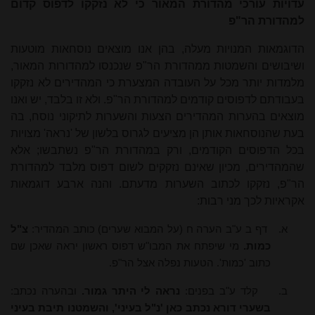
עדויות עורכי מהדורת המאור כי לא נזקקו לדפוס קדום
למהדורת הר"פ
הדוגמאות המנויות מעלה, בהן אנו מוצאים נוסחאות מוטעות
ושיבושים והשמטות ממהדורת הר"פ שנכנסו למהדורות המאור,
מלמדות יותר מכל על העובדה המצערת כי המהדירים לא נזקקו
בעבודתם לדפוסים קודמים למהדורת הר"פ. ולא זו בלבד, יש ואנו
מוצאים בהערות המהדירים הצעות והשערות לתיקוני נוסח, בה
בעת שהנוסחאות אותן הן מציעים לגרוס בלשון של 'נראה' מצויות
בכל הדפוסים הקודמים, ורק במהדורת הר"פ נשתבשו; אלא
שהמהדירים, מכיון שאינם נזקקים לשום דפוס מלבד למהדורת
הר"פ, נזקקו לכתוב השערות מדעתם. והנה ארבע דוגמאות
אקראיות לכך מני רבות:
א.
דף ב ע"ב הערה ח (על המבוא שערים) כותב המהדיר:
צ"ל
כמות.
מי שיפתח את המבו"ש דפוס ראשון יראה שאכן שם
כתוב 'כמות'. הטעות נפלה אצל הר"פ.
ב.
קלד ע"ב בפנים:
נראה לי היתר גמור.
ובהערה נכתב:
בשערי דורא נכתב כאן 'נ"ל בעיני', והשמטנו תיבת בעיני