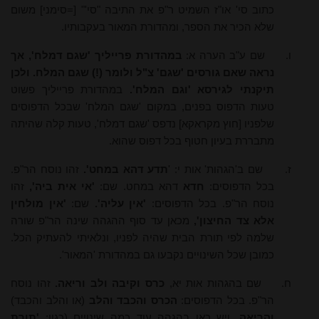
כתוב סי' או"ז השמיט ר"פ את התיבה "סי'" [=סימני] משום
שלא הכיר את הספר, ומהדורת המאור בעקבותיו.
ו.
שם ע"ב הערה א:
במהדורת פרייליך 'שגם דמלח', אך
נראה שאם גורסים 'שגם' צ"ל ולומר (!) שגם המלח. ולכן
תיקנתי לגירסא 'וגם המלח'.
במהדורת פרייליך פשוט
טעות הדפוס בפנים, במקום 'שגם המלח' שבכל הדפוסים
שלפניו [חוץ מקראקא] נדפס 'שגם דמלח', טעות קלה שהיתה
מתבררת בעיון חטוף בכל דפוס שהוא.
ז.
שם ב'הגהות' אות י: '
תדע דהא במחט'.
זהו נוסח הר"פ.
בכל הדפוסים:
חדא
דהא במחט. שם:
'אי אית ביה',
זהו
נוסח הר"פ. בכל הדפוסים:
'אין עליה'.
שם:
'אין מולחין
אלא צד החיצון',
מכאן עד סוף ההגהה שינה הר"פ שורה
שלמה לפי תורת הבית שהיה לפניו, ונלאיתי להעתיק הכל.
כמובן שכל השינויים נקבעו גם במהדורת 'המאור'.
ח.
שם בהגהות אות יא,
כרס וקיבה ולב וריאה.
זהו נוסח
הר"פ. בכל הדפוסים:
הכרס והכבד והלב
(או והלב והכבד)
והריאה
. ויש כאן בהגהה עוד כמה שינויים (כגון:
'תורת