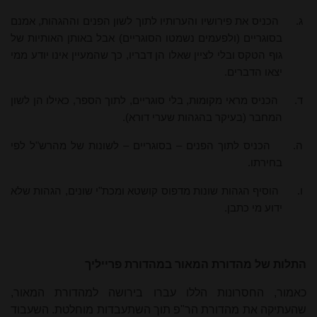
ג.
הכניס את פירושיו והערותיו לתוך לשון הפנים וההגהות, אמנם
בסוגריים (ולפעמים נשמטו הסוגריים) אבל באותן האותיות של
גוף הטקס ובלי לציין שאלו הן דבריו, כך שהמעיין אינו יודע ממי
יצאו הדברים.
ד.
הכניס מראי מקומות, בלי סוגריים, לתוך הספר, כאילו הן לשון
המחבר (בעיקר בהגהות שערי דורא).
ה.
הכניס לתוך הפנים – בסוגריים – לשונות של מהרש"ל לפי
בחירתו.
ו.
הוסיף הגהות שונות מדפוס קושטא ומכת"י שונים, הגהות שלא
ידוע מי כתבן.
התלות של מהדורת המאור במהדורת פרייליך
כאמור, החסרונות הללו עברו בירושה למהדורת המאור,
שהעתיקה את מהדורת הר"פ תוך השתעבדות מוחלטת. השעבוד