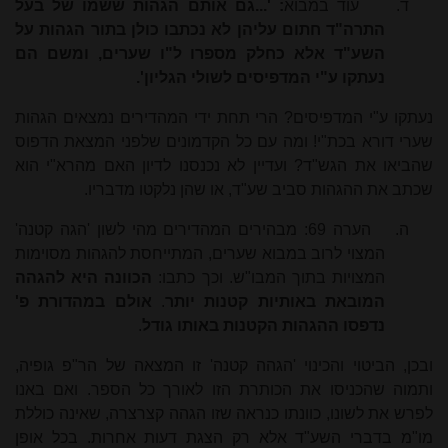
ד.
עוד במבוא
: '...גם אותם הגהות ששמו של בעל
התרה"ד חתום עליהן לא נכתבו כולן בתור הגהות על
השע"ד אלא כחלק מספרו ל"ו שערים, ומשם הם
נעתקו ע"י המדפיסים לשולי הגליון'.
נעתקו ע"י המדפיסים? הרי תחת ידי המהדירים נמצאים הגהות
שערי דורא בכת"י! ומה עם כל הקדמונים שלפני המצאת הדפוס
שהביאו את הגש"ד? ועדיין לא נכנסנו לדיון האם מהרא"י הוא
שכתב את ההגהות סביב שע"ד, או שהן נלקטו מדבריו.
ה.
הערה 69: מבהירים המהדירים מהי לשון 'הגה קטנה'
המצוי לרוב במבוא שערים, המתייחסת להגהות מסוימות
המצויות בתוך המבו"ש. וכך כתבו:
הכוונה היא להגהה
המובאת באותיות קטנות יותר
.
אולם במהדורת פ'
נדפסו ההגהות הקטנות באותו גודל
.
ובכן, הביטוי והכינוי 'הגהה קטנה' זו המצאה של הר"פ גופיה,
ותמוה שהכניסו את הכותרת הזו לאורך כל הספר. ואם באנו
לפרש את לשונו, כוונתו כנראה שזו הגהה קצרצרה, שאינה כוללת
מו"מ בדברי השע"ד אלא רק הצגת דעות אחרות. בכל אופן