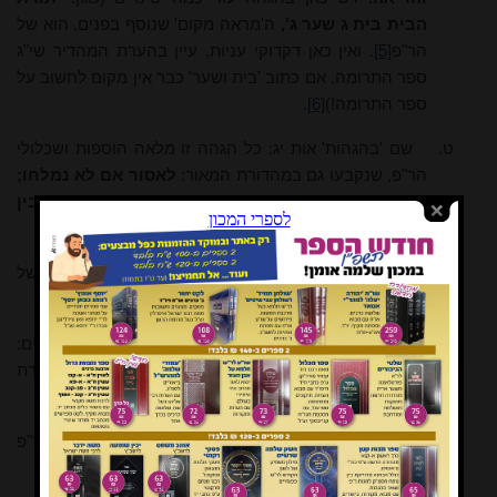
הבית
בית ג שער ג',
ה'מראה מקום' שנוסף בפנים, הוא של
הר"פ
[5]
. ואין כאן דקדוקי עניות, עיין בהערת המהדיר שי"ג
ספר התרומה, אם כתוב 'בית ושער' כבר אין מקום לחשוב על
ספר התרומה!)
[6]
.
ט.
שם 'בהגהות' אות יג: כל הגהה זו מלאה הוספות ושכלולי
הר"פ, שנקבעו גם במהדורת המאור:
לאסור אם לא נמלחו;
כגון המסס וביה"כ הדורי (!) דכנתא דקין שסובבין
הכנתא; שקורין רייזיל בלע"ז.
י.
שם ב'הגהות' אות יד:
'דבמרדכי הנ"ל'.
'הנ"ל' תוספת של
הר"פ (הביטוי 'הנ"ל' אינו נמצא כלל בקדמונים).
יא.
דף ז ע"ב ב'הגהות' אות ד:
מתבטל במים.
בכל הדפוסים:
מתבטל מיד במים
. 'מיד' נשמט אצל הר"פ, ומשם במהדורת
המאור.
יב.
דף ח ע"א 'הגהות' אות ב:
'משום החלב'
. זהו נוסח הר"פ
(עפ"י מהרש"ל), שלא כבכל הדפוסים.