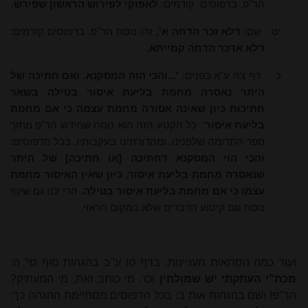
הר"פ. בדפוסים
קודמים:
לאפוקי לפירוש הראשון שפירש
.
יט.
שם:
דלא זכר הדחה א',
זהו נוסח הר"פ. בדפוסים קודמים:
דלא אדכר הדחה קמייתא
.
כ.
דף צה ע"א בפנים:
'...והכי הוה המסקנא. ואם חתיכה של
היתר נאסרה מחמת בליעת איסור בטילה בשאר
חתיכות כיון שאינה אסורה מחמת עצמה כי אם מחמת
בליעת איסור
'. כל הקטע הזה הוא נוסח שחידש הר"פ מתוך
ספר התרומה שלפנינו, ומהדורתינו בעקבותיו. בכל הדפוסים:
והכי הוי המסקנא דחתיכה [או חתיכה] של היתר
שנאסרה מחמת בליעת איסור, כיון שאין האיסור מחמת
עצמו כי אם מחמת בליעת איסור בטילה
. הרי לנו גם שינוי
נוסח וגם קיטוע הדברים שלא במקום הראוי.
ועוד כמה נוסחאות מעניינות. בדף טו ע"ב בהגהות סוף סי' ה:
מכת"י העתקתי יש שמולחין
וכו'. מי כותב זאת, מי המעתיק?
הר"פ! ושם בהגהות אות ב: בכל הדפוסים מסתיימת ההגהה כך: