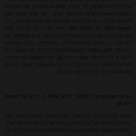
שע"ד! ויתרה מזאת: כל הערה סתמית בהערות של מהדורת
המאור הפותחת
'א"ה'
היא של הר"פ - אף שלא מצאו לנכון
להודיע על כך, וגם כל הערה שמציינת את מקור ההגהה, כמו:
'קאמברידגע' או 'בבית עקד'
היא של הר"פ למרות שלא
הודיעונו. וכך כשכותבים המהדירים בהערות:
'עיין בהערתו'
ותו
לא מידי - כוונתם להערות הר"פ במהדורתו, וכיו"ב כשכתוב
בהערות:
'כאן בספר'
הכוונה למהדורת הר"פ, ומי שחסרה לו
ידיעה זו לא יבין מה פשר ההערה
[9]
. אין להאשים את מהדירי
מהדורת המאור בגניבת דברי הר"פ; הם כאמור פשוט הדפיסו
את מהדורת הר"פ כולה בשינויים קלים.
על פירוש מהרש"ל לשערי דורא שחלו בו ידים ועל הגהות
הלבוש
תורתו של מהרש"ל על השע"ד ועל ההגהות נדפסה בספר בפני
עצמו בבסיליאה שנ"ט ובלובלין באותה שנה ע"י תלמידי מהרש"ל.
בדפוס זאסלאב תקס"ז הגו רעיון להדפיס את המהרש"ל יחד עם