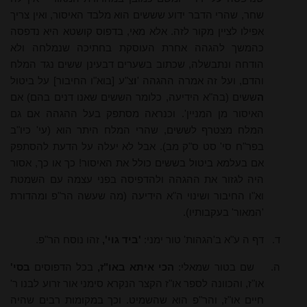
שחר, שהרי הדבר ידוע שששים הוא מלבד האיסור, ואין צריך
אפילו לציין מקור לזה. אלא מאי, בדפוס קושטא היא נדפסה
כהמשך להגהה אחרת העוסקת בחתיכה שנמלחה ולא
הודחה ונתבשלה, שכתוב בשערים דבעינן ששים נגד המלח
והדם, ועל זה אמרה ההגהה '
ו
צ"ע [בוא"ו החיבור] על ביטול
ה
ששים (בה"א הידיעה, כלומר הששים שאנו דנים בהם) אם
האיסור מן המניין'. וכנראה מסתפק בעל ההגהה אם גם
המלח מצטרף לששים, שהרי המלח היתר הוא (עי' כיו"ב
בפר"ח סי' סט ס"ק מב). אבל לא יעלה על הדעת להסתפק
אם בעלמא ביטול בששים כולל את האיסור! כך או כך, אסור
היה לגזור את ההגהה ולהדפיסה בפני עצמה עם השמטת
וא"ו החיבור ושינוי ה"א הידיעה (מה שעשה הר"פ ומהדורת
'המאור' בעקבותיו).
ד.
דף ה ע"א ב'הגהות' טור ימני:
'ביד גוי',
זהו נוסח הר"פ.
ה.
שם בטור שמאלי:
הכי איתא באו"ז,
בכל הדפוסים
בסי'
או"ז, והכוונה לספר או"ז הקצר הנקרא סימני אור זרוע לבנו ר'
חיים או"ז, והר"פ הוא שהשמיט. וכך במקומות רבים שהיה