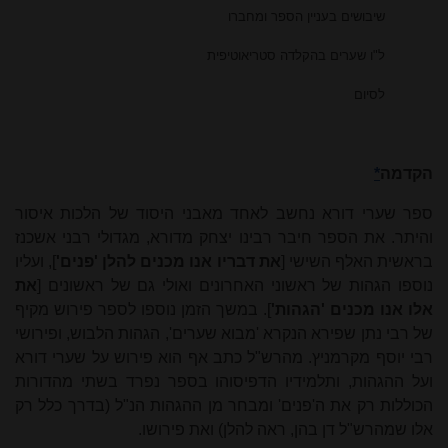
שיבושים בעניין הספר ומחברו
ל"ו שערים בהקלדה סטריאוטיפית
לסיום
הקדמה
*
ספר שערי דורא נחשב לאחד מאבני היסוד של הלכות איסור
והיתר. את הספר חיבר רבינו יצחק מדורא, מגדולי רבני אשכנז
בראשית האלף השישי [
את דבריו אנו מכנים להלן 'פנים'
], ועליו
נוספו הגהות של ראשוני האחרונים ואולי גם של ראשונים [
את
אלו אנו מכנים 'הגהות'
]. במשך הזמן נוספו לספר פירוש מקיף
של רבי נתן שפירא הנקרא 'מבוא שערים', הגהות הלבוש, ופירושי
רבי יוסף מקרמניץ. מהרש"ל כתב אף הוא פירוש על שערי דורא
ועל ההגהות, ותלמידיו הדפיסוהו בספר נפרד בשתי מהדורות
הכוללות רק את ה'פנים' ומבחר מן ההגהות הנ"ל (בדרך כלל רק
אלו שמהרש"ל דן בהן, ראה להלן) ואת פירושו.