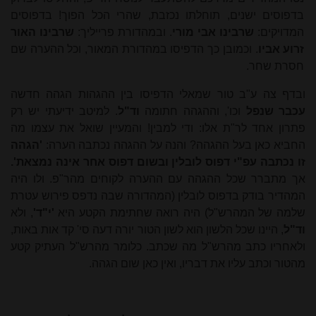
בדפוסים ישנים, תוחלתו נכזבת, שהרי הכל הפוך! בדפוסים
המדויקים:
שרבינו אבי מורי
. ובמהדורת פרייליך:
שרבינו האור
זרוע אביו
. וכמובן כך הדפיסו במהדורת המאור, וכל ההערה שם
חסרת שחר.
ובדף צה ע"ב טור שמאלי הדפיסו בין ההגהות הגהה חדשה
עכבר שנפל
וכו', וההגהה חתומה
וד"ל
. למיטב ידיעתי יש רק
פתרון אחד לר"ת אלו: ודי למבין! והמעיין שואל את עצמו מה
החביא כאן בעל ההגהה? והנה על ההגהה נכתבה הערה:
'הגהה
זו נכתבה עפ"י דפוס לובלין ובשום דפוס אחר אינה נמצאת'.
אך מתברר שכל ההגהה עם ההערה לקוחים מהר"פ. ולו היה
המהדיר בודק בדפוס לובלין (המהדורה שבה נדפס פירוש עטרת
שלמה של המהרש"ל) היה רואה שחתימת הקטע היא
'י"ד'
, ולא
וד"ל
, היינו שכל הלשון הוא לשון הטור יורה דעה סי' קד אות באות,
ולאחריו כתב מהרש"ל מה שכתב. כלומר מהרש"ל העתיק קטע
מהטור וכתב עליו את דבריו, ואין כאן שום הגהה.