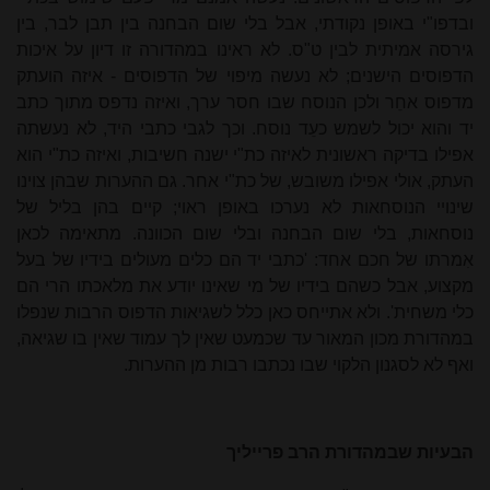
ובדפו"י באופן נקודתי, אבל בלי שום הבחנה בין תבן לבר, בין
גירסה אמיתית לבין ט"ס. לא ראינו במהדורה זו דיון על איכות
הדפוסים הישנים; לא נעשה מיפוי של הדפוסים - איזה הועתק
מדפוס אחֵר ולכן הנוסח שבו חסר ערך, ואיזה נדפס מתוך כתב
יד והוא יכול לשמש כעֵד נוסח. וכך לגבי כתבי היד, לא נעשתה
אפילו בדיקה ראשונית לאיזה כת"י ישנה חשיבות, ואיזה כת"י הוא
העתק, אולי אפילו משובש, של כת"י אחר. גם ההערות שבהן צוינו
שינויי הנוסחאות לא נערכו באופן ראוי; קיים בהן בליל של
נוסחאות, בלי שום הבחנה ובלי שום הכוונה. מתאימה לכאן
אִמרתו של חכם אחד: 'כתבי יד הם כלים מעולים בידיו של בעל
מקצוע, אבל כשהם בידיו של מי שאינו יודע את מלאכתו הרי הם
כלי משחית'. ולא אתייחס כאן כלל לשגיאות הדפוס הרבות שנפלו
במהדורת מכון המאור עד שכמעט שאין לך עמוד שאין בו שגיאה,
ואף לא לסגנון הלקוי שבו נכתבו רבות מן ההערות.
הבעיות שבמהדורת הרב פרייליך