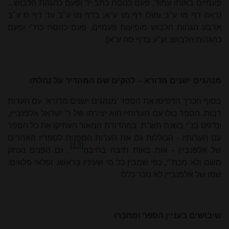
פעמיים באותו עמוד, פעם כנוסח כתב יד ופעם כהגהת הלבוש...
(ראה דף מו ע"ב ומולו דף מז ע"א; בדף נט ע"ב עד דף ס ע"ב
ארבע הגהות הלבוש מופיעות פעמיים, פעם כנוסח כת"י ופעם
כהגהות הלבוש; וע"ע בדף סה ע"א).
מנהגים ישנים מדורא – להקים שם המהדיר על נחלתו
בסוף הכרך הדפיסו את הספר 'מנהגים ישנים מדורא' עם הערות
רבות. הספר כולו עם הערותיו הוא יצירתו של ר' ישראל אלפנביין,
ונדפס בנ"י בשנת תש"ח. במהדורת המאור העתיקו את כל הספר
עם הערותיו - הכוללות גם את הערות המפנות לספריו האחרים
[13]
של אלפנביין - אות באות תיבה בתיבה
. גם הפנים נעתק
משם ולא מכת"י, כפי שמבין כל מי שעיניו בראשו. ופלאי פלאים:
שמו של אלפנביין לא נזכר כלל!
שיבושים בעניין הספר ומחברו