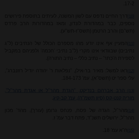
2‑17.
דרך החיים נדפס עם לשון המשנה, לעיתים בתוספת פירושים
[10]
נוספים, כבר במהדורת לונדון, ומאז במהדורות הרב פרדס
(תש"ם) והרב הרטמן (תשס"ז‑תש"ע).
המעיין אף אינו יודע מהו מספרם הכולל של הנתיבים (ל"ג
[11]
נתיבים) שבוודאי אינו מקרי (ל"ב נתיבי 'חכמה' ולפניהם במקביל
לספירת ה'כתר' – נתיב כללי – נתיב התורה).
ראו למשל: מאיר בר‑אילן, "נפלאות ר' יהודה יודיל רוזנברג",
[12]
עלי ספר יט (תשס"א), עמ' 173‑184.
הרב אברהם בנדיקט, "הגדת מהר"ל או אגדת מהר"ל",
[13]
מוריה קנט‑קס (סיון תשמ"ה), עמ' קב‑קיג
.
מהר"ל, הגדה של פסח, פנחס גרומן (עורך), מהד' מכון
[14]
מהר"ל, ירושלים תשנ"ד, פתח דבר עמ' ז.
ח"א עמ' 18.
[15]