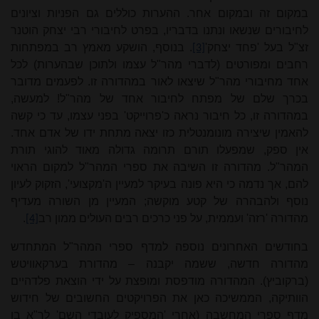
במקום זה ובמקום אחר. ההערות כוללים גם הפניות וציונים
לחיבורים שנשאו ונתנו בדבריו, בפרט לחיבורי רבי יצחק הוטנר
זצ"ל בעל 'פחד יצחק'
. בנוסף, הושקע מאמץ רב במפתחות
[3]
רחבים ומפורטים (לדברי מהר"ל עצמו ולתוכן שבהערות) לכל
אחד מחיבורי מהר"ל שיצאו לאור במהדורה זו. לפעמים מדובר
בכרך שלם של מפתח לחיבור אחד של מהר"ל! למעשה,
במהדורה זו, כל חיבור נראה כ'פרוייקט' בפני עצמו, עד כי קשה
להאמין שיצירה מונומנטלית כזו יצאה מתחת ידו של אדם אחד.
אין ספק, שמפעלו תורם תרומה גדולה מאוד להוגי תורת
המהר"ל. מהדורה זו השיבה את ספרי המהר"ל למקום הראוי
להם, אך נדמה כי היא פונה בעיקר למעיין ה'מקצועי', הזקוק לעיון
נוסף ולהבהרה של קטע מוקשה; המעיין מן השורה מעדיף
מהדורה 'רזה' ועממית, על פני כרכים רבים העולים ממון רב
.
[4]
בחודשים האחרונים נוספה למדף ספרי המהר"ל המתחדש
מהדורה חדשה, ששמה יקבנה – מהדורת בערקאוויטש
(ברקוביץ). המהדורה מודפסת ומופצת על ידי הוצאת פלדהיים
הוותיקה, הממשיכה כאן את הפרויקטים החשובים של חידוש
מדף ספרי המחשבה (אחרי 'המספיק לעובדי השם' לר"א בן