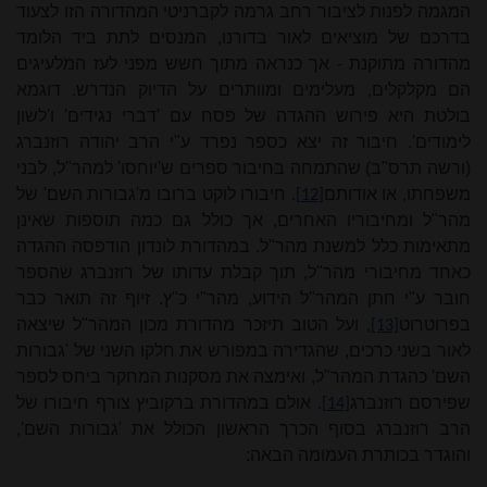
המגמה לפנות לציבור רחב גרמה לקברניטי המהדורה הזו לצעוד
בדרכם של מוציאים לאור בדורנו, המנסים לתת ביד הלומד
מהדורה מתוקנת - אך כנראה מתוך חשש מפני לעז המלעיגים
הם מקלקלים, מעלימים ומוותרים על הדיוק הנדרש. דוגמא
בולטת היא פירוש ההגדה של פסח עם 'דברי נגידים' ו'לשון
לימודים'. חיבור זה יצא כספר נפרד ע"י הרב יהודה רוזנברג
(ורשה תרס"ב) שהתמחה בחיבור ספרים ש'יוחסו' למהר"ל, לבני
משפחתו, או אודותם
. חיבורו לוקט ברובו מ'גבורות השם' של
[12]
מהר"ל ומחיבוריו האחרים, אך כולל גם כמה תוספות שאינן
מתאימות כלל למשנת מהר"ל. במהדורת לונדון הודפסה ההגדה
כאחד מחיבורי מהר"ל, תוך קבלת עדותו של רוזנברג שהספר
חובר ע"י חתן המהר"ל הידוע, מהר"י כ"ץ. זיוף זה תואר כבר
בפרוטרוט
, ועל הטוב תיזכר מהדורת מכון המהר"ל שיצאה
[13]
לאור בשני כרכים, שהגדירה במפורש את חלקו השני של 'גבורות
השם' כהגדת המהר"ל, ואימצה את מסקנות המחקר ביחס לספר
שפירסם רוזנברג
. אולם במהדורת ברקוביץ צורף חיבורו של
[14]
הרב רוזנברג בסוף הכרך הראשון הכולל את 'גבורות השם',
והוגדר בכותרת העמומה הבאה: