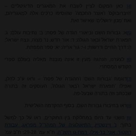
כאן המקום לציין לשבח את המאגרים הדיגיטליים –
[4]
'היברובוקס' ו'אוצר החכמה' שהוסיפו כרכים אלה למאגריהם,
ואת 'מכון ירושלים' שאישר זאת.
א: גבורות השם וביאורי הגדה של פסח; ב: נתיבות עולם; ג:
[5]
תפארת ישראל ובאר הגולה; ד: אור חדש, נר מצוה, ונצח ישראל;
ה: דרך החיים ודרשות; ו‑י: גור אריה; יא: ספר המפתח.
לצערנו, הנהגה מעין זו אינה מובנת מאליה בעולם ספרי
[6]
הקודש המסחרי.
דוגמת 'גבורות השם' ו'ההגדה של פסח' – וראו ע"כ להלן,
[7]
ואפילו 'תפארת ישראל ו'באר הגולה', העוסקים זה בתורה
שבכתב וזה בתורה שבעל‑פה.
ראו בחיבורו גבורות השם, בסוף ההקדמה השלישית.
[8]
השנוי עד היום במחלוקת בין החוקרים
. ראו על כך למשל
[9]
בתוך:
נ' ויינשטיין, התיאולוגיה של המהר"ל מפראג, עבודת
דוקטור, אוני' בר‑אילן, רמת‑גן תשנ"ה
, ח"א עמ' 28‑29; ח"ב עמ'