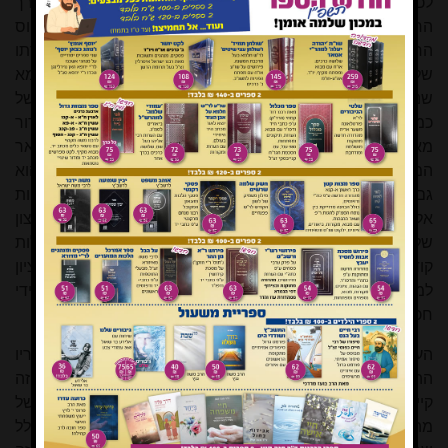
לכך היא הזיקה בין שניים מחיבורי מהר"ל – 'נתיבות עולם' ו'דרך
החיים' (ח"א, מבוא, עמ' 7). הקשר ביניהם, המודגש בדפוס
הראשון, הושמט בדפוסים המאוחרים, ושב והופיע רק במהדורתו
של הרב פרדס; חבל שלא נאמרו הדברים בשם אומרם. דוגמא
שנייה היא ההדגשה ש'באר גולה' חובר בתגובה להתקפות של
כמרים ומשומדים נגד התלמוד (שם, עמ' 11); חידוש זה אינו ברור
מאליו, והוא מבוסס על מחקרו של הפרופ' מרדכי ברויאר
המנוח
. היות והמבוא נכתב על ידי בקי בתורת המהר"ל, שהוא
[17]
גם ביבליוגרף מוכשר ונודע בשערים, תמוהות מאוד השמטות
אלה; יש מקום לחשד כי ההשמטה הראשונה נובעת מן הרצון
שלא להזכיר ב'שם המפורש', לטוב ולמוטב, מהדורות משוכללות
קודמות, ואילו ההשמטה השנייה נובעת מרצון להימנע מציון
למקורות 'מדעיים'; הייתכן כי כדי למנוע לזות שפתים על ידי
חכמים-בעיניהם צויין חידוש זה כעובדה הברורה לכל?
הערה נוספת מתייחסת לפרק במבוא, הסוקר את חיבוריו
ההלכתיים והתלמודיים של המהר"ל (שם, עמ' 12‑16). בנושא זה
קיים פער בין המסורות בכתב ובעל‑פה על חיבוריו הרבים של
מהר"ל בכל מקצועות התורה, ובין מה שמצוי בידינו, הכולל