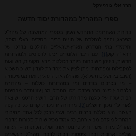
הרב אלי גורפינקל
ספרי המהר"ל במהדורת יסוד חדשה
בדורות האחרונים התחדש העיון בספרי המחשבה של מהר"ל
מפראג, והפך לנחלתם של חוגים רבים: חסידים, בעלי מוסר,
ותלמידי בתי המדרש הארץ‑ישראליים ההולכים בדרכו של
הראי"ה קוק
. עם ריבוי הלומדים זכינו לדפוסים ולמהדורות
[1]
חדשות, ביניהן משובחות ביותר הכוללות מראי מקומות, השוואות
למקבילות ומפתחות. ניתן לציין את מהדורת לונדון תש"כ‑תשכ"א
(ושוב: בירושלים תשל"א), שהחלה את התהליך, ואת ממשיכותיה
– מי בכרכים בודדים ומי במהדורות כוללות – מהדורת
בלכרוביץ‑כשר, הרב פרדס, מכון מהר"ל ומכון עוז והדר. מבחינות
רבות עולה על כולנה מהדורתו של הרב יהושע הרטמן שיצאה
לאור ע"י מכון ירושלים
. מהדורה זו ניכרת קודם כל בהיקפה
[2]
העצום. היא כוללת כרכים רבים ועבי כרס; לכל אחד מחיבורי
המהר"ל מוקדם מבוא רחב, כל עמוד מכיל שורות ספורות מדברי
מהר"ל, מדור שינויי וחילופי נוסחאות, וגולת הכותרת – הערות
שוליים ארוכות ובהן ציטטות רבות לדברי מהר"ל העשירים