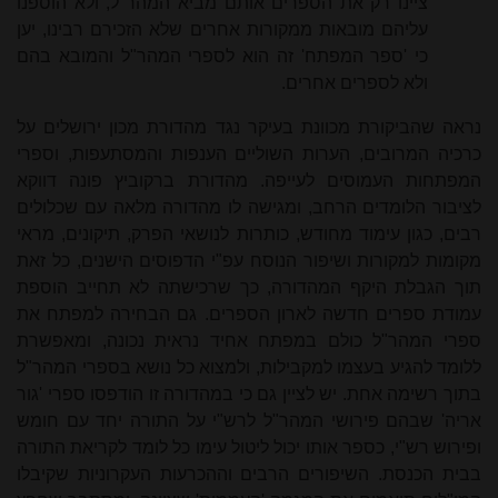
ציינו רק את הספרים אותם מביא המהר"ל, ולא הוספנו
עליהם מובאות ממקורות אחרים שלא הזכירם רבינו, יען
כי 'ספר המפתח' זה הוא לספרי המהר"ל והמובא בהם
ולא לספרים אחרים.
נראה שהביקורת מכוונת בעיקר נגד מהדורת מכון ירושלים על
כרכיה המרובים, הערות השוליים הענפות והמסתעפות, וספרי
המפתחות העמוסים לעייפה. מהדורת ברקוביץ פונה דווקא
לציבור הלומדים הרחב, ומגישה לו מהדורה מלאה עם שכלולים
רבים, כגון עימוד מחודש, כותרות לנושאי הפרק, תיקונים, מראי
מקומות למקורות ושיפור הנוסח עפ"י הדפוסים הישנים, כל זאת
תוך הגבלת היקף המהדורה, כך שרכישתה לא תחייב הוספת
עמודת ספרים חדשה לארון הספרים. גם הבחירה למפתח את
ספרי המהר"ל כולם במפתח אחיד נראית נכונה, ומאפשרת
ללומד להגיע בעצמו למקבילות, ולמצוא כל נושא בספרי המהר"ל
בתוך רשימה אחת. יש לציין גם כי במהדורה זו הודפסו ספרי 'גור
אריה' שבהם פירושי המהר"ל לרש"י על התורה יחד עם חומש
ופירוש רש"י, כספר אותו יכול ליטול עימו כל לומד לקריאת התורה
בבית הכנסת. השיפורים הרבים וההכרעות העקרוניות שקיבלו