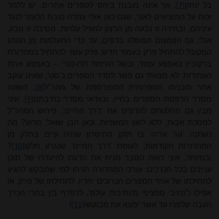
בל ינתק
, אך אינה מובנת ביחס לספרים אחרים. יש ללמד
[7]
זכות על המוציאים לאור, שגם כאן אולי עמדה טובת הלומד לנגד
עיניהם, ובחירה זו נבעה מן הרצון להוזיל עלויות. מסיבה זו נובע,
אולי, גם הצמצום המופלג בדפים, עד כדי התעלמות מן הנוהג
המקובל להתחיל פרק בעמוד חדש; פרק עשוי להתחיל במהדורת
ברקוביץ באמצע עמוד, ובשל העימוד הדו‑טורי – באמצע אחת
העמודות. לא מצאתי גם פשר לסדר הספרים ב'סט', שאינו עוקב
אחר תוכניתו הספרותית המפורסמת של מהר"ל
, השונה
[8]
מסדר הדפסת הספרים בחייו, ובוודאי מסדר כתיבתם
. איני
[9]
מבין גם החלטתם להדפיס את 'דרך החיים', פירוש המהר"ל
למסכת אבות, ללא לשון המשניות. וכאן הבן שואל: מדוע? מה
נשתנה 'גור אריה' בו תוקן החיסרון שהיה קיים בחלק מן
המהדורות הקודמות, לעומת 'דרך החיים' שנגרע חלקו
?
[10]
ובמיוחד, איני רואה הסבר מניח את הדעת להיעדרו של תוכן
עניינים בכל הכרכים: עורכי המהדורה הניחו למי שמבקש להגיע
לתחילתו של אחד הספרים הכרוכים יחדיו, לתחילתו של פרק, או
אפילו ל'נתיב' ספציפי מ'נתיבות עולם', לדפדף בין בתרי הכרך
העבה שלפניו עד אשר ימצא את מבוקשו
!
[11]