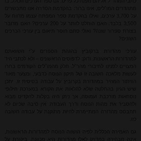
כתבי המהר"ל אליהם מפנה כל פריט. גם ספר הערכים הכולל, בו
מתהדרים המו"לים, אינו ברור: בהקדמת הסדרה אנו מתבשרים
על 3,700 ערכים, ואילו בהקדמת ספר המפתח עצמו מדווח על
3,500 בלבד. האם הוחלט לוותר על 200 ערכים? האם מדובר
בצורת ספרור שונה? ואולי סתם חוסר תיאום בין עורכי הכרכים
השונים?
עורכי מהדורת ברקוביץ בהגהת הספרים ע"י השוואתם
למהדורות הראשונות. ודוק: לדפוסים הראשונים – ולא לכתבי היד
המצויים לפנינו לחיבורי מהר"ל. חלק מהמו"לים הקודמים בחרו
לעשות מלאכה חשובה זו של תיקון הנוסח כדבעי, ומצער מאוד
הוויתור המהיר במהדורת בקרוביץ על עבודה בסיסית זו. יתכן
שיש הגיון בהחלטה שלא להלאות את הקורא במערכת חילופי
נוסחאות מורכבת ועמוסה, אך ניתן היה בקלות להקדים מבוא
ולהסביר את מהות הנוסח ודרך העבודה. אין סיבה שכיום לא
תתבסס מהדורה המתיימרת להיות מתוקנת על עבודה חשובה
כזו.
גם האמירה הכללית לפיה הושווה הנוסח למהדורות הראשונות,
אינה מבהירה במדויק לאלו מהדורות היא מכוונת. ביקורת על