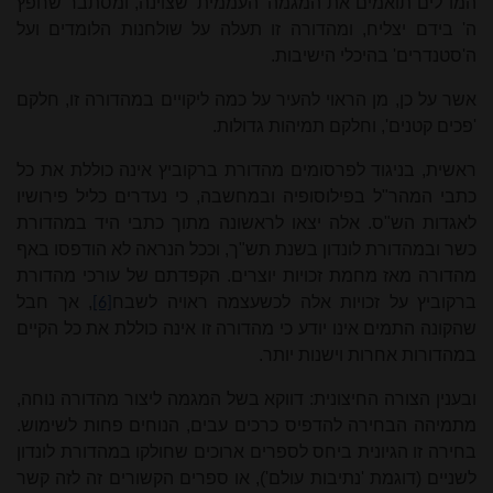
המו"לים תואמים את המגמה 'העממית' שצוינה, ומסתבר שחפץ
ה' בידם יצליח, ומהדורה זו תעלה על שולחנות הלומדים ועל
ה'סטנדרים' בהיכלי הישיבות.
אשר על כן, מן הראוי להעיר על כמה ליקויים במהדורה זו, חלקם
'פכים קטנים', וחלקם תמיהות גדולות.
ראשית, בניגוד לפרסומים מהדורת ברקוביץ אינה כוללת את כל
כתבי המהר"ל בפילוסופיה ובמחשבה, כי נעדרים כליל פירושיו
לאגדות הש"ס. אלה יצאו לראשונה מתוך כתבי היד במהדורת
כשר ובמהדורת לונדון בשנת תש"ך, וככל הנראה לא הודפסו באף
מהדורה מאז מחמת זכויות יוצרים. הקפדתם של עורכי מהדורת
ברקוביץ על זכויות אלה לכשעצמה ראויה לשבח
, אך חבל
[6]
שהקונה התמים אינו יודע כי מהדורה זו אינה כוללת את כל הקיים
במהדורות אחרות וישנות יותר.
ובענין הצורה החיצונית: דווקא בשל המגמה ליצור מהדורה נוחה,
מתמיהה הבחירה להדפיס כרכים עבים, הנוחים פחות לשימוש.
בחירה זו הגיונית ביחס לספרים ארוכים שחולקו במהדורת לונדון
לשניים (דוגמת 'נתיבות עולם'), או ספרים הקשורים זה לזה קשר