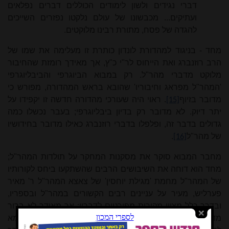
דברי נגידים ולשון לימודים הכוללים דברים נפלאים
ועתיקים... מכבשונו של עולם נלקטו נפזרים השייכים
להגדה של פסח, מתורת רבינו מלוקטים.
מחד - בניגוד למהדורת לונדון כותרת זו מעלימה את שמו של
הרב רוזנברג ואת הייחוס לר"י כ"ץ, אך מאידך רומזת שהחיבור
מלוקט מדברי מהר"ל. רק במבוא הביוגרפי והביבליוגרפי
'המהר"ל מפראג וחיבוריו' שהובא בראש המהדורה, מפורש כי
מדובר בזיוף
. ראוי היה שעורכי מהדורה חדשה זו יקפידו על
[15]
יתר דיוק. לא מדובר רק בדיון ביבליוגרפי; בעבר נכשלו כמה
גדולים בדבר זה, ופלפלו בדברי רוזנברג כאילו מדובר בחידושיו
של מהר"ל
.
[16]
מחבר המבוא סוקר את מסקנות המחקר על תולדות המהר"ל;
מחד הוא דוחה את השיבושים הרבים שהשתקעו ביחס לקורותיו
של המהר"ל מחמת 'מגילת יוחסין' של צאצא המהר"ל ר' מאיר
פערליש, מעיר על עניינים רבים הקשורים במהר"ל ובספריו,
ובדרך כלל מציין מקורות מפורטים לדבריו; אך מאידך לא ברור
מדוע חידושים מופיעים כעובדות ברורות, בלי ציון מקור. דוגמא