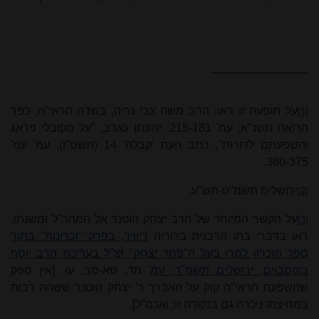
על תופעה זו ראו: הרב משה צבי נריה, בשדה הראי"ה, כפר
[1]
הרואה תשנ"א, עמ' 181‑215; יהונתן גארב, "על מקובלי פראג
והשפעתם לדורות", כתב העת 'קבלה' 14 (תשס"ו), עמ' עמ'
375‑380.
ירושלים תשמ"ט‑תש"ע.
[2]
על הקשר המיוחד של הרב יצחק הוטנר אל המהר"ל ומשנתו,
[3]
ראו בדברי בתו הרבנית ברוריה
דיוויד, בפרק "זכרונות" בתוך
ספר הזכרון למרן בעל ה"פחד יצחק" זצ"ל בעריכת הרב יוסף
בוקסבוים, ירושלים תשמ"ד, עמ'
מד, סא‑סב, עו. [אין ספק
שהשפעת הראי"ה קוק על האברך ר' יצחק הוטנר ששהה רבות
במחיצתו ניכרה גם בנקודה זו; ואכמ"ל].