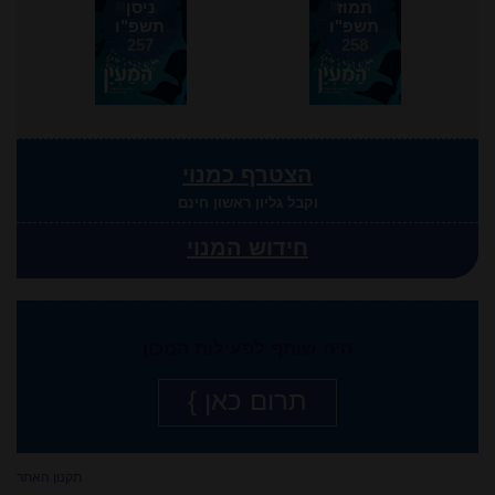
תמוז
ניסן
תשפ"ו
תשפ"ו
257
258
הצטרף כמנוי
וקבל גליון ראשון חינם
חידוש המנוי
היה שותף לפעילות המכון
תרום כאן }
תקנון האתר