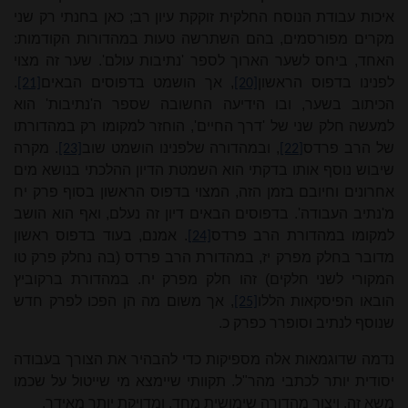
איכות עבודת הנוסח החלקית זוקקת עיון רב; כאן בחנתי רק שני
מקרים מפורסמים, בהם השתרשה טעות במהדורות הקודמות:
האחד, ביחס לשער הארוך לספר 'נתיבות עולם'. שער זה מצוי
לפנינו בדפוס הראשון
, אך הושמט בדפוסים הבאים
.
[21]
[20]
הכיתוב בשער, ובו הידיעה החשובה שספר ה'נתיבות' הוא
למעשה חלק שני של 'דרך החיים', הוחזר למקומו רק במהדורתו
של הרב פרדס
, ובמהדורה שלפנינו הושמט שוב
. מקרה
[23]
[22]
שיבוש נוסף אותו בדקתי הוא השמטת הדיון ההלכתי בנושא מים
אחרונים וחיובם בזמן הזה, המצוי בדפוס הראשון בסוף פרק יח
מ'נתיב העבודה'. בדפוסים הבאים דיון זה נעלם, ואף הוא הושב
למקומו במהדורת הרב פרדס
. אמנם, בעוד בדפוס ראשון
[24]
מדובר בחלק מפרק יז, במהדורת הרב פרדס (בה נחלק פרק טו
המקורי לשני חלקים) זהו חלק מפרק יח. במהדורת ברקוביץ
הובאו הפיסקאות הללו
, אך משום מה הן הפכו לפרק חדש
[25]
שנוסף לנתיב וסופרר כפרק כ.
נדמה שדוגמאות אלה מספיקות כדי להבהיר את הצורך בעבודה
יסודית יותר לכתבי מהר"ל. תקוותי שיימצא מי שייטול על שכמו
משא זה, ויצור מהדורה שימושית מחד, ומדויקת יותר מאידך.