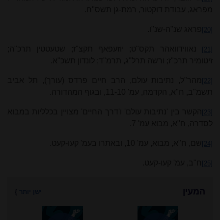
מפראג, עבודת דוקטור, רמת‑גן תשס"ח.
פראג שנ"ה‑שנ"ו.
[20]
נאווידוואהר תקס"ט; יוזעפאף תקצ"ז; שטעטטין תרכ"ה;
[21]
זיטומיר תרכ"ז; ורשה תרל"ג, תרמ"ד; לונדון תשכ"א.
מהר"ל, נתיבות עולם, הרב חיים פרדס (עורך), תל אביב
[22]
תשמ"ב, ח"א, הקדמה, עמ' 10‑11, ובגוף המהדורה.
הקשר בין 'נתיבות עולם' ו'דרך החיים' מצויין בכלליות במבוא
[23]
לסדרה, ח"א, מבוא
עמ' 7.
שם, ח"א, מבוא, עמ' 10, ובאתרו בעמ' קעו‑קעט.
[24]
ח"ב, עמ' קעו‑קעט.
[25]
המעין
ישן יותר
}