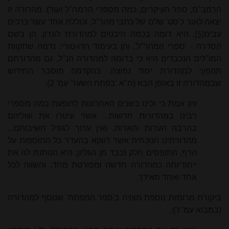
הרמב"ם, ספר העיקרים, כמה מספרי הרמח"ל ועוד). מהדורה זו
יצאה לאור כ'סט' שלם של כתבי מהר"ל, וכוללת אחד עשר כרכים
עבים
. היא דומה בכמה היבטים למהדורת לונדון, הן בשם
[5]
הסדרה - 'ספרי המהר"ל', והן בעימוד הדו‑טורי. נדמה שתקוות
המו"לים הנכבדים היא כי בדומה למהדורה הנ"ל, גם מהדורתם
תהפוך למהדורת יסוד נפוצה. בהקדמה מוסבר החידוש
שבמהדורה זו באופן הבא (ח"א 'בפתח השער' עמ' 2):
והן אמת כי זכינו בשנים האחרונות להופעת כמה מספרי
רבינו במהדורות חדשות... אשר עיטרו את שוליהם
בהרבה הערות והארות, ואין ערוך לגודל חשיבותם...
מהדורתינו הנוכחית אשר דווקא בהעדר כל התוספות על
הדף, התופסים חלק נכבד מן הגליון, היא הנותנת לה את
ייחודיותה כמהדורה חדשה ומפורטת מחד, והשווה לכל
אחד ואחד מאידך.
ביקורת מרומזת נוספת מצויה ב'ספר המפתח' שנוסף למהדורה
(במבוא עמ' ד):