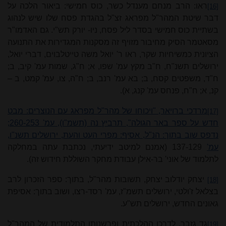
ראו: הרב מנחם מענדל כשר, כוס חמישי: ביאור הלכה על
[16]
דבר שיטת המהר"ל מפראג זצ"ל בהגדת פסח שלו שיש לנהוג
בשתיית כוס חמישי בסדר ליל פסח, ניו‑ יורק תש"י. גם האדמו"ר
מסאטמר הסיק מחיבור מזויף זה מסקנות המגדירות את התנועה
הציונית כמשיחיות שקר, ראו ר' יואל משה טייטלבוים, דברי יואל,
ירושלים תשנ"ח, ח"ב מקץ עמ' שפו, א; ח"ג, שמות עמ' קיב, ב;
ח"ד, משפטים קסח, ב; בא עמ' רנב, ב; ח"ה, צו, עמ' קמט, ב –
קנ, א; ח"ח, פנחס עמ' קנג, א).
מרדכי ברויאר, "ויכוחו של מהר"ל מפראג עם הנוצרים: מבט
[17]
חדש על ספר באר הגולה", תרביץ נה (תשמ"ו), עמ' 253‑260;
נדפס שוב בתוך: הנ"ל, אסיף: מפרי העט והעת, ירושלים תשנ"ו,
עמ'
129‑137 (אמנם למיטב ידיעתי, נכתבת עתה במחלקה
לתלמוד של אוני' בר‑אילן עבודת מחקר השוללת חידוש זה).
יצחק יודלוב יצחק, תשובות מהר"ל, בתוך: ספר הזכרון לרב
[18]
בצלאל ז'ולטי, ירושלים תשמ"ז, עמ' רסד‑רצו, ושוב בתוך: אסיפת
גאונים החדש, ירושלים תש"ע.
גד גזבר, לדרכו ההלכתית ופרשנותו התלמודית של המהר"ל
[19]