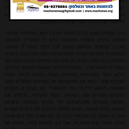
שרידים דלים בלבד מעבר לספריו במחשבת ישראל. לדיון זה
תרם מחבר המבוא עצמו רבות בעבר
, ומן הראוי היה להוסיף
[18]
גם את המידע הרב שהתחדש בנושא זה, כפי שפורסם בעבודת
הדוקטור של הרב גד גזבר שיוחדה לנושא
.
[19]
כרך המפתח קובע ברכה לעצמו. מדובר בשני מפתחות שונים -
מפתח ערכים ומפתח המקורות בהם דן המהר"ל. למעשה,
מדובר במפתח הראשון מסוגו לכל כתבי המהר"ל. כאמור,
במהדורות הקודמות נערכו מפתחות מעין אלה לכל חיבור בנפרד,
ותועלת רבה עשויה לנבוע מן ההכרעה למפתח את כל כתביו של
המהר"ל באופן אחיד. במפתח ניכרים השקעה וחשיבה מרובים;
כידוע, עיקר הבעייתיות במפתוח נעוצה בכורח לבחור שמות
לערכים אשר יבטאו את המשמעות של הפרטים הכלולים בהם,
ויאפשרו חיפוש ידידותי. כדי להתמודד עם בעיה זו, הוקדמו
למפתח הערכים שתי רשימות: 'מפת המפתח', הכוללת את
רשימת הערכים ותת‑הערכים לפי סדרם במפתח, ורשימה
נוספת, 'פתח מפתח', שהיא מפתח לערכים לפי כיוונים לשוניים
אחרים. אמנם לא הצלחתי להבין לפי מה סודרו הפריטים שבכל
מדור; הסדר אינו אלפביתי, ואף אינו מתאים לסדר כלשהו של