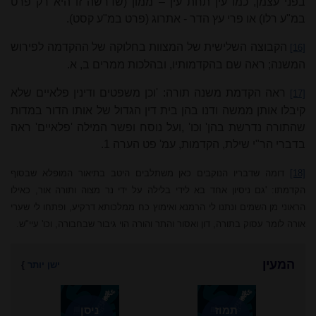
בפני עצמן, כמו עין תחת עין – ממון (שדרשה זו היא רק פרט
במ"ע רלו) או פרי עץ הדר - אתרוג (פרט במ"ע קסט).
הקבוצה השלישית של המצוות בחלוקה של ההקדמה לפירוש
[16]
המשנה; ראה שם בהקדמותיו, ובהלכות ממרים ב, א.
ראה הקדמת משנה תורה: 'וכן משפטים ודינין פלאיים שלא
[17]
קיבלו אותן ממשה ודנו בהן בית דין הגדול של אותו הדור במדות
שהתורה נדרשת בהן' וכו' ,ועל נוסח ופשר המילה 'פלאיים' ראה
בדברי הר"י שילת, הקדמות, עמ' פט הערה 1.
[18]
דומה שדבריו הנוקבים כאן משתלבים היטב בתיאור המופלא שבסוף
הקדמתו: 'גם ניסיון אחד בא לידי בלילה על ידי נר מצוה ותורה אור, כאילו
הראוני מן השמים ונתנו לי הרמנא ואימוץ כח ממלכותא דרקיע, ופתחו לי שערי
אורה לומר עסוק בתורה, דון ואסור והתר והורה הוי גיבור שבחבורה, וכו' עיי"ש.
המעין
ישן יותר
}
תמוז
ניסן