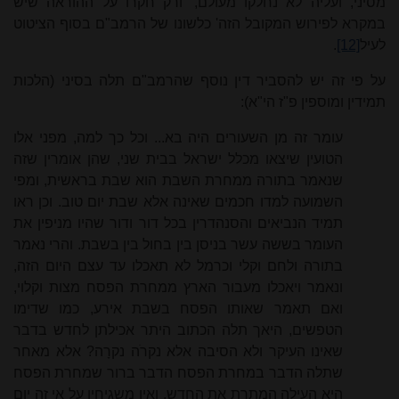
מסיני, ועליה לא נחלקו מעולם, 'ורק חקרו על ההוראה שיש
במקרא לפירוש המקובל הזה' כלשונו של הרמב"ם בסוף הציטוט
לעיל
[12]
.
על פי זה יש להסביר דין נוסף שהרמב"ם תלה בסיני (הלכות
תמידין ומוספין פ"ז הי"א):
עומר זה מן השעורים היה בא... וכל כך למה, מפני אלו
הטועין שיצאו מכלל ישראל בבית שני, שהן אומרין שזה
שנאמר בתורה ממחרת השבת הוא שבת בראשית, ומפי
השמועה למדו חכמים שאינה אלא שבת יום טוב. וכן ראו
תמיד הנביאים והסנהדרין בכל דור ודור שהיו מניפין את
העומר בששה עשר בניסן בין בחול בין בשבת. והרי נאמר
בתורה ולחם וקלי וכרמל לא תאכלו עד עצם היום הזה,
ונאמר ויאכלו מעבור הארץ ממחרת הפסח מצות וקלוי,
ואם תאמר שאותו הפסח בשבת אירע, כמו שדימו
הטפשים, היאך תלה הכתוב היתר אכילתן לחדש בדבר
שאינו העיקר ולא הסיבה אלא נקרֹה נקרָה? אלא מאחר
שתלה הדבר במחרת הפסח הדבר ברור שמחרת הפסח
היא העילה המתרת את החדש, ואין משגיחין על אי זה יום