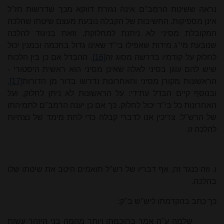
נראה ששיטת הרמב"ם אינה נגזרת דווקא מכך שדרשות חז"ל
אינן מספיקות. החשיבות של הקבלה נובעת מעצם שיטתו שהלכה
המקובלת מסיני לא ניתנת למחלוקת, וזאת בניגוד להלכה
שנובעת מי"ג מידות שאפילו בי"ד שאינו גדול בחכמה ובמנין יכול
לחלוק על קודמיו בדרשה מסוג זה
[16]
. ההבדל אם כן בין הלכות
שיש להם עוגן בסיני לאלה שאינן מסיני הוא ראשית היסטורי -
הראשונות מקורן מסיני והאחרונות נדרשו בדור מן הדורות
[17]
,
ובנוסף קיים הבדל עתידי: על הראשונות לא ניתן לחלוק, ועל
האחרונות כל בי"ד יכול לחלוק. כך אם כן יענה הרמב"ם לתמיהתו
של הרש"ל: צריכין אנו לדברי קבלה כדי לתת מימד של נצחיות
להלכה זו.
ו. וזה כנגד זה, אף דבריו של רש"ל תואמים היטב את שיטתו שלו
בהלכה.
כך כתב בהקדמתו ליש"ש ב"ק:
שלמה ע"ה אמר בחוכמתו ויותר מהמה בני היזהר עשות