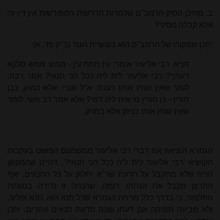
ב. מהיכן הסיק הרמב"ם שלמרות הדרשות המפורשות אין דין זה
אלא קבלה מסיני?
יתכן שמקורו של הרמב"ם הוא בקושיית הגמ' (ב"ק פד, א):
תניא, רבי אליעזר אומר: עין תחת עין - ממש. ממש סלקא
דעתך? רבי אליעזר לית ליה ככל הני תנאי? אמר רבה:
לומר שאין שמין אותו כעבד. א"ל אביי: אלא כמאן, כבן
חורין - בן חורין מי אית ליה דמי? אלא אמר רב אשי: לומר
שאין שמין אותו בניזק אלא במזיק.
הגמרא הוציאה את דברי רבי אליעזר ממשמעם הפשוט בעקבות
הקושיא 'רבי אליעזר לית ליה ככל הני תנאי?', דהיינו שהמקשן
הניח שלא מתקבל על הדעת שר"א יחלוק על כל התנאים, ואף
התרצן מקבל את הנחתו. דומה, שהנחה זו נדירה בסוגיות
התלמוד, כי בדרך כלל מניחה הגמרא שכל תנא הוא 'תנא ופליג',
ולא מביעה תמיהה אם דעתו שונה מדעת תנאים אחרים. יתכן