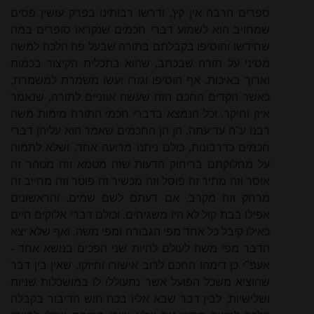
ספרים הרבה אין קץ, ודרשו רבותינו בפרק עושין פסים
שמחויב הוא לשמוע דברי חכמים שנקראו סופרים במה
שחידשו והוסיפו בקבלתם בתורה שבעל פה הלכה למשה
מסיני על תורה שבכתב, שהוא בתכלית הקיצור בכמות
וארוך באיכות. אף הוסיפו וגזרו ועשו משמרת למשמרת,
כאשר הקדים החכם הזה שעשה אוזניים לתורה, שנאמר
איזן וחיקר. וכל הנמצא בדברי חכמי התורה מימות משה
רבנו ע"ה עד עתה, הן הן החכמים שאמר הוא עליהן דברי
חכמים כדרבונות, כולם ניתנו מרועה אחד, ושלא לתמוה
על מחלוקתם בריחוק הדעות שזה מטמא וזה מטהר זה
אוסר וזה מתיר זה פוסל וזה מכשיר זה פוטר וזה מחייב זה
מרחק וזה מקרב, אם דעתם לשם שמים. והראשונים
אפילו בבת קול לא היו משגיחים. וכולם דברי אלוקים חיים
כאילו קיבל כל אחד מפי הגבורה ומפי משה, ואף שלא יצא
הדבר מפי משה לעולם להיות שני הפכים בנושא אחד -
אעפ"י כן דימהו החכם לרוב אישורו וחיזקו, שאין בין דבר
שהוציא משכל הפועל אשר נתעוללו לו במושכלות שניות
ושלישיות, לבין דבר שבא אליו בכח חוש הדיבור בקבלה