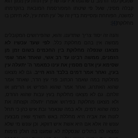
שמכאן למד הרמב"ם שהגמרא ידעה שדין 'עין תחת עין ממון' הוא
קבלה מסיני, שעל פי שיטתו המפורסמת המובאת בהקדמתו
למשנה, הפותחת ומסיימת בדין זה של 'עין תחת עין', לא תיתכן בו
מחלוקת
[4]
:
והנה זה יסוד צריך שתדענו. והוא, שהפירושים המקובלים
ממשה אין בהם מחלוקת כלל.
לפי שעד עכשיו לא
מצאנו שנפלה מחלוקת בין החכמים בשום זמן מן
הזמנים, ממשה רבינו עד רב אשי, שאחד אמר שמי
שסימא עין אדם מסמין את עינו כמאמר ה' יתעלה עין
בעין, ואחר אמר דמים בלבד הוא חייב
. גם לא מצאנו
מחלוקת במה שאמר הכתוב פרי עץ הדר, שאחד אמר
שהוא האתרוג, ואחר אמר שהוא הפריש או הרימון או
זולתם. גם לא מצאנו מחלוקת בעץ עבות שהוא ההדס,
ולא מצאנו מחלוקת בפירוש אומרו יתעלה וקצותה את
כפה שהוא דמים, ולא במה שנאמר ובת איש כהן כי תחל
לזנות את אביה היא מחללת באש תשרף שאין מבצעין
עונש זה אלא אם היא אשת איש דווקא, וכן עונש מי שלא
נמצאו לה בתולים שנסקלת לא שמענו בה חולק מימות