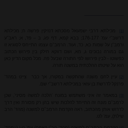
מכילתא דרבי ישמעאל מסכתא דנזיקין פרשה ח; מכילתא
[1]
דרשב"י עמ' 176-177; בבא קמא, דף פג, ב – פד, א; ראב"ע
ורמב"ן על שמות כא, כד, ועוד. הרמב"ם עצמו התייחס לסוגיא זו
גם במורה נבוכים ג, מא, ושם דווקא חילק בין פירוש הכתוב
כפשוטו - לבין פירושו לפי התורה שבעל פה. מכל מקום הדיון כאן
הוא על שיטתו ההלכתית במשנה תורה.
עיין לחם משנה שהתקשה במקורו, אך כבר
ציינו במהד'
[2]
פרנקל לדרשת בן עזאי במכילתא דרשב"י שם.
במאמר זה איני משתמש במונח 'הלכה למשה מסיני', שכן
[3]
לרמב"ם מונח זה התייחד להלכות שיש בהן רק מסורת ואין דרך
לדרוש אותן מהכתוב, ראה הקדמת הרמב"ם למשנה (מהד' הרב
שילת), עמ' לט.
הקדמת הרמב"ם למשנה (מהד' הר"י קאפח) עמ' ט-י (=מהד'
[4]