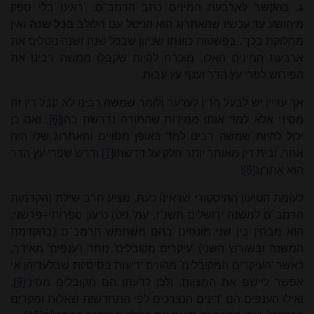
ג. בהקשר לארבעת המינים כתב הרמב"ם: 'ראינו בלי ספק
מיהושע עד עכשיו שהאתרוג הוא הניטל עם הלולב
בכל שנה
ואין
מחלוקת בכך'. בפשטות כוונתו שכיוון שבכל שנה ושנה נוטלים את
ארבעת המינים האלו, מוכרח להיות שקבלו ממשה רבינו את
הפירוש לפרי עץ הדר וענף עץ עבות.
אך עדיין יש לבעל הדין לערער ולומר שמשה רבינו לא קבל דין זה
מסיני אלא למד אותו ממידות שהתורה נדרשת בהן
[6]
, ואם כן
יכול להיות שמשה רבינו למד באופן מסויים והאתרוג שלו היה
אחר, ובית דין מאוחר יותר חלק על דרשתו
[7]
ודרש שפרי עץ הדר
הוא אתרוג
[8]
!
לעומת הטיעון ההיסטורי שראינו כעת, מציע הרב שילת (הקדמות
הרמב"ם למשנה ירושלים תשנ"ז, עמ' פט) טיעון ספרותי–פרשני:
הוא מבחין בין שני מונחים בהם משתמש הרמב"ם (בהקדמת
המשנה ובשורש השני) 'עיקרים מקובלים' מחד ו'ענפים' מאידך,
כאשר 'העיקרים המקובלים' מהווים ידיעות בסיסיות שבלעדיהן אי
אפשר ליישם את המצוות, ולכן לדעתו הם מקובלים מסיני
[9]
,
ואילו הענפים הם 'דינים הנצרכים לפי התחדשות שאלות ומקרים