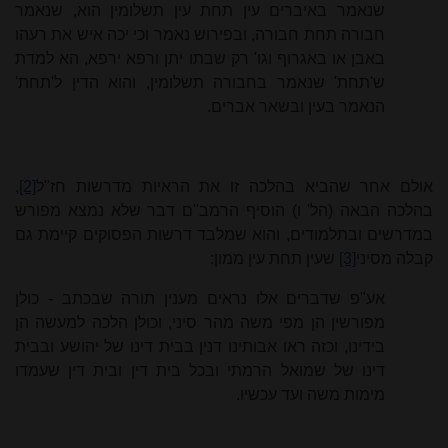
שנאמר באיברים עין תחת עין תשלומין הוא, שנאמר
חבורה תחת חבורה, ובפירוש נאמר וכי יכה איש את רעהו
באבן או באגרוף וגו' רק שבתו יתן ורפא ירפא, הא למדת
ש'תחת' שנאמר בחבורה תשלומין, והוא הדין ל'תחת'
הנאמר בעין ובשאר אברים.
אולם אחר שהביא בהלכה זו את הראיות מדרשות חז"ל
[2]
,
בהלכה הבאה (הל' ו) הוסיף הרמב"ם דבר שלא נמצא מפורש
במדרשים ובתלמודים, והוא שמלבד דרשות הפסוקים קיימת גם
קבלה מסיני
[3]
שעין תחת עין ממון:
אע"פ שדברים אלו נראים מענין תורה שבכתב - כולן
מפורשין הן מפי משה מהר סיני, וכולן הלכה למעשה הן
בידינו, וכזה ראו אבותינו דנין בבית דינו של יהושע ובבית
דינו של שמואל הרמתי ובכל בית דין ובית דין שעמדו
מימות משה ועד עכשיו.