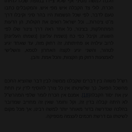
הלכה למשה מסיני אף שלא ציירו במופת שכלו להיותו
הכרח, לולי צד הקבלה איש מפי איש. והמקובלים כתבו
טעם לדבר, לפי שכל הנשמות היו בהר סיני וקיבלו דרך
מ"ט צינורות... וכל ישראל רואים את הקולות, הן הדעות
המתחלקות, בצינור, כל אחד ראה דרך צינור שלו לפי
השגתו, וקיבל כפי כח (נשמת עליונו) [נשמתו העליונה]
לרוב עילויה או פחיתותה, זה רחוק מזה, עד שאחד יגיע
לטהור, והשני יגיע לקצה האחרון לטמא, והשלישי
לאמצעות רחוק מן הקצוות, והכל אמת. והבן.
רש"ל משווה בין דברים שקבלנו ממשה לבין דבר שהוציא החכם
מהשכל הפועל, כך שלשיטתו אין כל צורך להוסיף לדין עין תחת
עין את יסוד הקבלה
[18]
. אמנם אין הכרח לומר שלפי המהרש"ל
לא היתה קבלה בדין זה, וקל וחומר שאין זה מחוייב שמדובר
בהלכה שנדרשה בדור מאוחר יותר למשה רבינו, אך מכל מקום
לשיטתו גם דרשת חכמים לעצמה מספיקה.