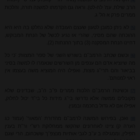
הרב שילת, עמ' לח-לט). וראה גם הקדמתו למשנה תורה, והלכות
ממרים פרק א הל' ג.
לא ניתן כמובן לטעון שעצם העובדה שלא נחלקו בה היא היא
[5]
ההוכחה שהם מסיני, שהרי אז נגיע לכשל של הנחת המבוקש,
דהיינו הנחת המסקנה (3) בתוך ההנחות (2).
וכשם שכתב הרמב"ם בשורש השני של ספר המצוות: 'כי כל
[6]
מה שיוציא אדם הם ענפים מן השורשים שנאמרו לו למשה בסיני
בביאור והם תרי"ג מצות, ואפילו היה המוציא משה בעצמו אין
ראוי למנותם'.
וכשיטת הרמב"ם הלכות ממרים פ"ב ה"ב, שבדינים שלא
[7]
מקובלים ממשה אלא נדרשו בי"ג מידות כל בי"ד יכול לחלוק,
אפילו אם לא גדול בחכמה ובמנין.
ואכן, בפירוש המשנה לרמב"ם מהדורת 'המאור' (עמוד כג
[8]
הערה ק) ציינו לאחרונים שהקשו ממחלוקת רש"י ור"ת בענין
תפילין, וממגילה ב ע"ב לגבי אותיות מנצפ"ך ששכחום, הרי שגם