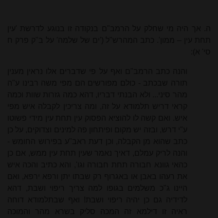
ה. אך היה מי שחלק על הרמב"ם בנקודה זו בנוגע לדרשת 'עין
תחת עין – ממון'. כתב המהרש"ל ('ים של שלמה' על ב"ק פרק ח
סי' א):
והנה כתב הרמב"ם ואף על פי שדברים אלו נראין מענין
תורה שבכתב - כולם מפורשים הם מפי משה רבינו ע"ה
מהר סיני... ולא הבנתי דבריו, דהא כמה גזרות שוות וכמה
קראי דריש תלמודא על זה, ומה צריכין לקבלה איש מפי
איש. ואם קשה לו להוציא הפסוק עין תחת עין מידי פשוטו
ע"י דרש, ובזה יש מקום ופיתחון פה למינים וצדוקים, על כן
כתב שהוא מן הקבלה, וכן דעת ראב"ע בפירוש החומש -
והנה לריק עמלם, דאיך נאמר שעין תחת עין ממש, אם כן
כהאי גוונא חבורה תחת חבורה וגו', והא כתיב והכה איש
את רעהו באבן או באגרוף רק שבתו יתן ורפא ירפא, ואם
היינו ג"כ משלמים בגופו למה צריך ריפוי ושבת, דהא
לדידיה גם כן יהיה ריפוי ושבת! ואף שבתלמודא דוחה
ראיה זו דילמא זה המכה סליק בשרא מהר והמוכה