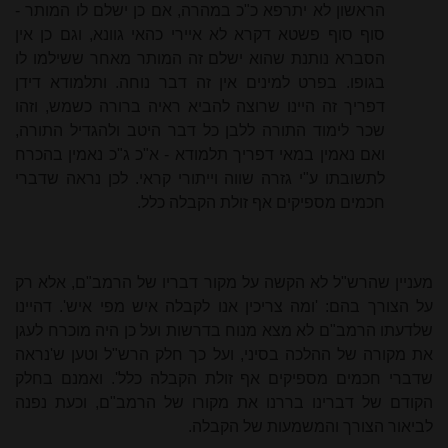
הראשון לא יתרפא כ"כ במהרה, אם כן ישלם לו המותר -
סוף סוף פשטא דקרא לא איירי כהאי גוונא, וגם כן אין
הסברא נותנת שהוא ישלם זה המותר מאחר ששילמו לו
בגופו. בפרט למינים אין זה דבר נוחה. ותלמודא דידן
דפריך זה היינו שרוצה להביא ראיה ברורה כשמש, וזהו
שכר לימוד התורה ללבן כל דבר היטב ולהגדיל התורה,
ואם נאמין במאי דפריך תלמודא - א"כ ג"כ נאמין בהכרח
לתשובתו ע"י גזרה שווה וייתורי קראי. לכן נראה שדברי
חכמים מספיקים אף זולת הקבלה כלל.
מעניין שהרש"ל לא הקשה על מקור דבריו של הרמב"ם, אלא רק
על הצורך בהם: 'ומה צריכין אנו לקבלה איש מפי איש'. דהיינו
שלדעתו הרמב"ם לא מצא מנוח בדרשות ועל כן היה מוכרח לעגן
את מקורה של ההלכה בסיני, ועל כך חלק הרש"ל וטען ש'נראה
שדברי חכמים מספיקים אף זולת הקבלה כלל'. ואמנם בחלק
הקודם של דברינו בררנו את מקורו של הרמב"ם, וכעת נפנה
לביאור הצורך והמשמעות של הקבלה.