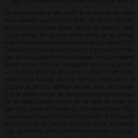
פרטיים'. ואכן הסבר זה תואם את ההלכות שמנה הרמב"ם
[10]
.
אמנם גם על טיעון זה יש להעיר, שעדיין מצאנו מחלוקות גם
בפירושים יסודיים של הלכות התלויות בפשטי הפסוקים. נמנה
מספר דוגמאות של מחלוקות תנאים: מחלוקת רבי יהודה ורבנן
(פסחים כא, א) בפירוש המילה 'תשביתו', אם בשריפה או בכל
דבר; מחלוקת רבי ישמעאל ורבי עקיבא אי שמין בעידית דניזק או
בעידית דמזיק (ב"ק ו, ב) התלויה בפירוש המילים 'מיטב שדהו';
מחלוקת רבנן ורבי
ישמעאל בנו של רבי יוחנן בן ברוקה אם כופר
דמי ניזק או כופר דמי מזיק (שם כז, א) התלויה בפירוש המילים
'פדיון נפשו'; מחלוקת רבי עקיבא ורבי יוסי הגלילי (סוטה כז, ב –
ל, ב) אם תחומין דאורייתא או דרבנן, ובהשגות הרמב"ן לספר
המצוות (לאוין שכא) תלה את המחלוקת (וכן כתב שנחלקו בכך
הבבלי והירושלמי) בפירוש הפסוק 'אל יצא איש ממקומו' אי קרינן
אל יצא או אל יוציא, יעויי"ש; מחלוקת התנאים (יבמות סא, ב)
בגדר 'זונה'; מחלוקת ת"ק, רבי אליעזר ורבי אלעזר ברבי יעקב
(כתובות מז, ב – מח, א) בפירוש המילים 'שארה כסותה ועונתה';
מחלוקת רבי עקיבא ורבי אליעזר (קידושין יח) אם כוונת המילים
'בבגדו בה' היא לאישות או לשפחות, ומכאן המחלוקת אם מוכר