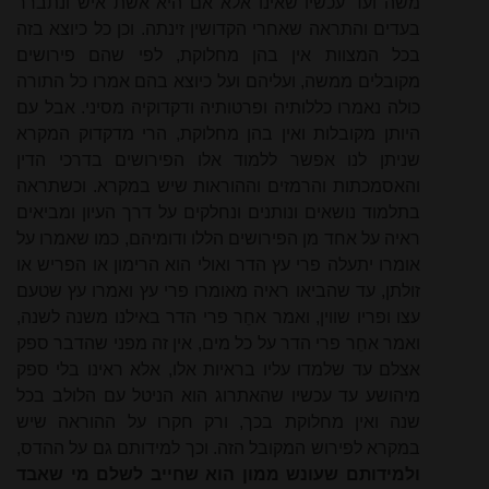
משה ועד עכשיו שאינו אלא אם היא אשת איש ונתברר
בעדים והתראה שאחרי הקדושין זינתה. וכן כל כיוצא בזה
בכל המצוות אין בהן מחלוקת, לפי שהם פירושים
מקובלים ממשה, ועליהם ועל כיוצא בהם אמרו כל התורה
כולה נאמרו כללותיה ופרטותיה ודקדוקיה מסיני. אבל עם
היותן מקובלות ואין בהן מחלוקת, הרי מדקדוק המקרא
שניתן לנו אפשר ללמוד אלו הפירושים בדרכי הדין
והאסמכתות והרמזים וההוראות שיש במקרא. וכשתראה
בתלמוד נושאים ונותנים ונחלקים על דרך העיון ומביאים
ראיה על אחד מן הפירושים הללו ודומיהם, כמו שאמרו על
אומרו יתעלה פרי עץ הדר ואולי הוא הרימון או הפריש או
זולתן, עד שהביאו ראיה מאומרו פרי עץ ואמרו עץ שטעם
עצו ופריו שווין, ואמר אחֵר פרי הדר באילנו משנה לשנה,
ואמר אחֵר פרי הדר על כל מים, אין זה מפני שהדבר ספק
אצלם עד שלמדו עליו בראיות אלו, אלא ראינו בלי ספק
מיהושע עד עכשיו שהאתרוג הוא הניטל עם הלולב בכל
שנה ואין מחלוקת בכך, ורק חקרו על ההוראה שיש
במקרא לפירוש המקובל הזה. וכך למידותם גם על ההדס,
ולמידותם שעונש ממון הוא שחייב לשלם מי שאבד