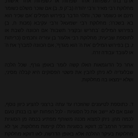
אדם בתו לשפחות אחר שפחות או לשפחות אחר אישות;
מחלוקת רבי מאיר ורבי יהודה (ב"ק פ, ב) אם שוכר משלם כשומר
חינם או כשומר שכר, ותלוי הדבר בפירוש המילים 'אם שכיר הוא
בא בשכרו'; מחלוקת רבי ישמעאל ורבי עקיבא (מכות ח, ב)
בפירוש המילים 'בחריש ובקציר תשבות' אם הכוונה לשבת או
לתוספת שביעית; מחלוקת רבי אלעזר בן עזריה וחכמים (כריתות
ז, ב) בפירוש המילים 'את ה' הוא מגדף', אם הכוונה למברך את ה'
או לעובד עבודה זרה.
אחר כל הדוגמאות האלו קשה לומר באופן גורף, שכל הלכה
שבלעדיה לא ניתן להבין את פשטי הפסוקים היא קבלה מסיני,
ושלא יימצאו בה מחלוקות.
ד. כתוספת לטיעונים שהוזכרו עד עתה ברצוני להציע כיוון נוסף,
שגם אם לא יישב את כל הסוגיות - לכל הפחות יש בו בנותן טעם
לכמה מהן. ניתן למצוא מכנה משותף מפתיע בכמה מן הסוגיות
שהזכיר הרמב"ם; דווקא בסוגיות הללו קיימות מחלוקות, אך לא
מחלוקות בעיקר ההלכה אלא באופן הדרשה, לאו דווקא מחלוקת