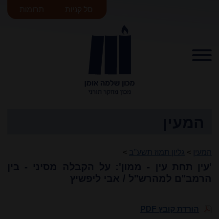
סל קניות
תרומות
מכון שלמה
אומן
המעין
המעין
>
גליון תמוז תשע"ב
>
'עין תחת עין - ממון': על הקבלה מסיני - בין
הרמב"ם למהרש"ל / אבי ליפשיץ
הורדת קובץ PDF