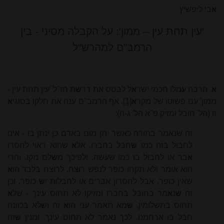
אבי ליפשיץ
'עין תחת עין – ממון': על הקבלה מסיני - בין
הרמב"ם למהרש"ל
א. הרבה עמלו חכמי ישראל לבסס את דרשת חז"ל 'עין תחת עין -
ממון' עם פשוטו של מקרא
[1]
. אף הרמב"ם ענה את חלקו בסוגיא
זו (הל' חובל ומזיק פ"א הל' ג-ה):
זה שנאמר בתורה כאשר יתן מום באדם כן ינתן בו - אינו
לחבול בזה כמו שחבל בחברו, אלא שהוא ראוי לחסרו
אבר או לחבול בו כמו שעשה, ולפיכך משלם נזקו. והרי
הוא אומר ולא תקחו כופר לנפש רוצח, לרוצח בלבד הוא
שאין כופר, אבל לחסרון אברים או לחבלות יש כופר. וכן
זה שנאמר בחובל בחברו ומזיקו לא תחוס עינך - שלא
תחוס בתשלומין, שמא תאמר עני הוא זה ושלא בכוונה
חבל בו ארחמנו, לכך נאמר לא תחוס עינך. ומנין שזה