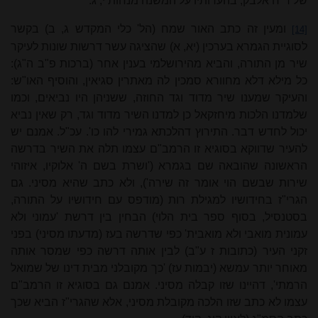
של ר"ח אלבק, בהערותיו על המשנה מנחות י, ג.
ומעין זה כתב האור שמח (הל' כלי המקדש ג, ב) בקשר
[14]
לסוגיית הגמרא בערכין (יא, א) שהציגה עשר דרשות שונות לעיקר
שיר מן התורה, והביא מהירושלמי בענין אחר (ברכות פ"ב ה"ג):
כל מילא דלא מחוורא סמכין לה מאתרין סגיאין, והוסיף האו"ש:
והעיקר שמענו שיר מדוד וגד החוזה, ששניהן היו נביאים, וכמו
שלמדנו הלכות מיחזקאל כן למדנו השיר מדוד וגד, רק שאין נביא
יכול לחדש דבר. התירוץ דהלכתא גמירי להו כו'. עכ"ל. אמנם יש
להעיר שדווקא בסוגיא זו הרמב"ם עצמו תלה את השיר בדרשה
הראשונה שהובאה שם בגמרא ('ושרת בשם ה' אלוקיו, איזוהי
שירות שבשם הוי אומר זה שירה'), ולא כתב שהיא מסיני. גם
הגרי"ז בחידושיו למגילת רות (מודפס עם חידושיו על התורה,
בסטנסיל, בסוף ספר בית הלוי) הבחין בין דרשת 'עמוני ולא
עמונית מואבי ולא מואבית' כפי שדרשה בעז (מדעתו מסיני) בפני
זקני העיר (כתובות ז ע"ב) לבין אותה דרשה כפי שמסר אותה
מאוחר יותר עמשא (יבמות עז) 'כך מקובלני מבית דינו של שמואל
הרמתי', דהיינו שזו קבלה מסיני. אמנם גם בסוגיא זו הרמב"ם
עצמו לא כתב שזו הלכה מקובלת מסיני, אלא שהגרי"ז הביא שכך