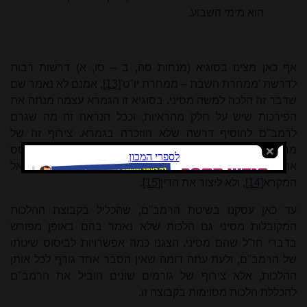
הוא מימי השבוע.
אף כאן מצינו בסוגיא (מנחות סה, ב – סו, א) דרשות רבות
לדרשת 'ממחרת השבת – ממחרת יו"ט'
[13]
, אמנם לא נאמר שם
שדבר זה הלכה למשה מסיני. בסוגיא זו הגמרא עצמה מנתה את
הפירכות שיש על חלק מהראיות, וככל הנראה זה מה שגרם
לרמב"ם להוסיף דרשה שלא הוזכרה בגמרא. צירוף זה של
מחלוקת גדולה באופן הדרשה, עם הסכמה על עיקר הדין, מבסס
את ההנחה שכל הדרשות באו רק להסמיך את הדין אל
המקרא
[14]
, ולא ליצור את הדין
[15]
.
עד כאן עסקנו בשיטת הרמב"ם, שהכליל בקבוצת ההלכות
המקובלות מסיני גם הלכות שלא נאמר בהם באופן מפורש
בדברי חז"ל שהם מסיני. הצגנו כמה אפשרויות לביסוס שיטתו
של הרמב"ם, ולעת עתה דומה שאין הסבר אחד גורף לכל אותן
ההלכות, אלא צירוף של גורמים שונים הוביל את הרמב"ם
להכללת הלכות מסוימות בקבוצה זו.