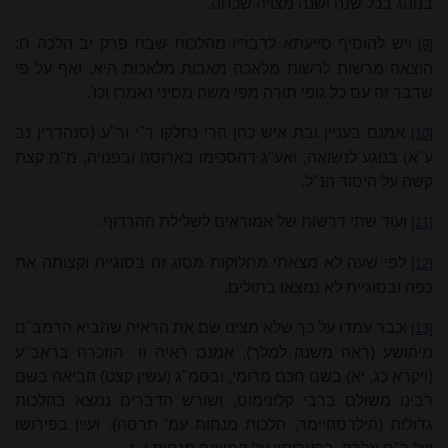
בנוהג בכל שנה ושנה מצויה שכחה.
ויש להוסיף סייעתא לדבריו מהלכות שבת פרק יב הלכה ח:
[9]
הוצאה מרשות לרשות מלאכה מאבות מלאכות היא, ואף על פי
שדבר זה עם כל גופי תורה מפי משה מסיני נאמרו וכו'.
אמנם בעניין ובת איש כהן הרי נחלקו ר"י ור"ע (סנהדרין נב
[10]
ע"א) בנוגע לנשואה, ואע"ג דהסכימו בארוסה ובפנויה, מ"מ קצת
קשה על היסוד הנ"ל.
ועוד שתי דרשות של אמוראים לשלילת ההרדוף.
[11]
לפי שעה לא מצאתי מחלוקות מסוג זה בסוגיית וקצותה את
[12]
כפה ובסוגיית לא נמצאו בתולים.
וכבר עמדו על כך שלא מצינו שם את הראיה שהביא הרמב"ם
[13]
מיהושע (ראה משנה למלך), אמנם ראיה זו
הוזכרה בראב"ע
(ויקרא כג, יא) בשם חכם מרומי, ובסמ"ג (עשין קצט) הביאה בשם
רבינו משולם ברבי קלונימוס, ושורש הדברים נמצא בהלכות
גדולות (הילדסהיימר, הלכות מנחות עמ' תרסה). ועיין בפירושו