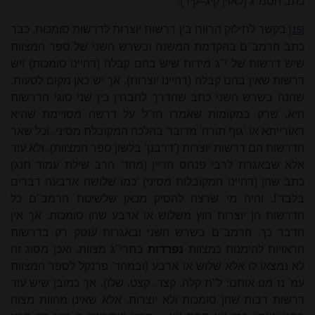
כתב הסמ"ג (לאוין קיג–קיד).
בקשר לחילוק הרווח בין דרשות יוצרות לדרשות סומכות, כבר
[15]
כתב הרמב"ם בהקדמת המשנה ובשרש השני של ספר המצוות
שיש דרשות של י"ג מידות שיש בהם קבלה (דהיינו סומכות) ויש
דרשות שאין בהם קבלה (דהיינו יוצרות). אך יש כאן מקום לטעות,
שהנה בשרש השני כתב שהדרך להבחין בין שני סוגי הדרשות
היא, שרק במקומות שאמרו חז"ל על דרשה מסויימת שהיא
דאורייתא או 'גוף תורה' מדובר בהלכה המקובלת מסיני, וכל שאר
הדרשות הם דרשות יוצרות ('דרבנן' בלשון ספר המצוות), ולא עוד
אלא שבאגרת לרבי פנחס הדיין (מהד' הרב שילת עמוד תנג)
כתב שהן (דהיינו המקובלות מסיני) 'כמו שלושה ארבעה דברים
בלבד'!, והיה מי שרצה להסיק מכאן שלשיטת הרמב"ם כל
הדרשות הן יוצרות חוץ משלוש או ארבע שהן סומכות, אך אין
הדבר כך. הרמב"ם בשרש השני ובאגרות עוסק רק בדרשות
הראויות להימנות כמצוות
נפרדות
בתרי"ג מצוות, ואכן מסוג זה
לא נמצאו לו אלא שלוש או ארבע (ובמהד' פרנקל לספר המצוות
עמ' נז מנו אותם: ל"ת קלה, קצד, קצט, שלו). אך כמובן שיש עוד
דרשות רבות שהן סומכות ולא יוצרות, אלא שאינן מהוות מצוה