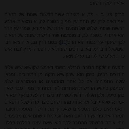
אלא חילוק דרשות:
בב"ק פג, ב – פד, א מוצגות עשר דרשות שונות של תנאים
ואמוראים לדין עין תחת עין ממון; בסוכה לה, א נמצאות ארבע
דרשות שונות, שלוש של תנאים ואחת של אמורא, שפרי עץ הדר
הוא אתרוג; בסוכה לב, ב מופיעות שתי דרשות שונות של תנאים
לכך שענף עץ עבות הוא הדס
[11]
; בסנהדרין נב, א הוציאו רבי
ישמעאל ורבי עקיבא בדרכים שונות את הפנויה מדין 'ובת איש
כהן', אע"פ שחלקו בנוגע לנשואה.
תופעה זו זוקקת הסבר. מרגלא בפומי דאינשי שקושיא שיש עליה
תירוצים רבים, סימן הוא שהקושיא חזקה מן התירוצים. ומכאן
עולה התמיהה: אם כל אחד מהתנאים או האמוראים שלא
הסתפק בתשע הדרשות האחרות ל'עין תחת עין ממון' סבר שאין
בהן סיפק, ולכן העלה דרשה עשירית, כיצד זה לא קם אף תנא או
אמורא שלא קיבל אף אחת מהדרשות, כיצד קרה שכל התנאים
והאמוראים כולם מסכימים שאכן קיימת דרשה מספקת וטובה
המזהה את פרי עץ הדר עם האתרוג, למרות שהם אינם מסכימים
מהי אותה דרשה? ההסבר לכך הוא שאת עצם ההלכה קבלנו