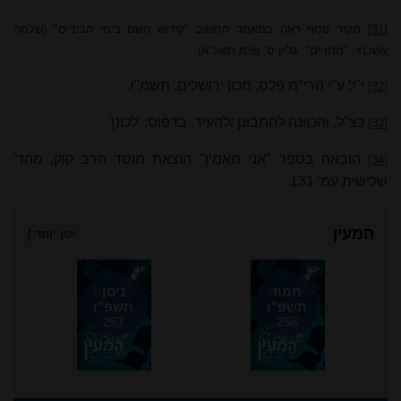
[31]
מקור נוסף ראה במאמר החשוב "קידוש השם בימי הביניים" (שלמה
אשכנזי, "מחניים", גליון ס, שנת תשכ"א).
י"ל ע"י הרי"מ פלס, מכון ירושלים, תשמ"ז.
[32]
כצ"ל, והכוונה להתבונן ולהעיד. בדפוס: 'לכונן'.
[33]
הובאה בספר "אני מאמין" הוצאת מוסד הרב קוק, מהד'
[34]
שלישית עמ' 131.
המעין
ישן יותר
}
תמוז
ניסן
תשפ"ו
תשפ"ו
257
258