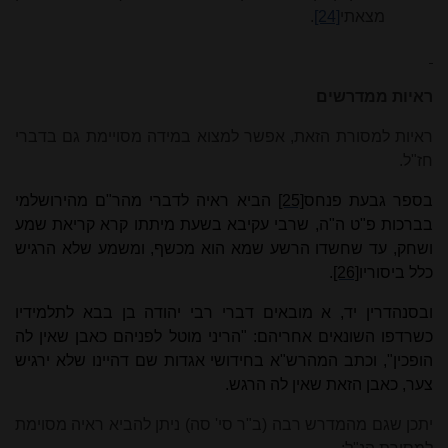
מצאתי
[24]
.
ראיות ממדרשים
ראיות למסורת הזאת, אפשר למצוא במידה מסויימת גם בדברי
חז"ל.
בספר גבעת פנחס
[25]
הביא ראיה לדברי מהר"ם מהירושלמי
בברכות פ"ט ה"ה, שרבי עקיבא בשעת מיתתו קרא קריאת שמע
ושחק, עד שחשדו הרשע שמא הוא מכשף, ומשמע שלא הרגיש
כלל ביסוריו
[26]
.
ובסנהדרין יד, א מובאים דברי רבי יהודה בן בבא לתלמידיו
כשרדפו השונאים אחריהם: "הריני מוטל לפניהם כאבן שאין לה
הופכין", וכתב המהרש"א בחידושי אגדות שם דהיינו שלא ירגיש
צער, כאבן הזאת שאין לה הרגש.
יתכן שגם מהמדרש רבה (ב"ר סי' סה) ניתן להביא ראיה מסוימת