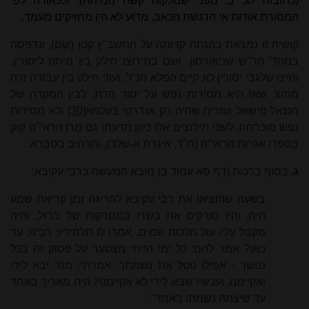
(כתובות לג, ב, מפני שמלקות קשה ממיתה). ולכאורה לפי
המסורת אודות אי הרגשת הכאב, מדוע לא היו מחזיקים מעמד.
קושיה זו נמצאת בהגהה קדומה על התשב"ץ קטן (שם), ונדפסה
במהד' הר"ש שניאורסון. ושם בתירוצו חילק בין מיתה ליסורין,
והיינו שלגבי יסורין לא קיים הפלא הנ"ל. ועוד חילק בין עבודה זרה
ממש, שאז היא מסירות נפש על יסוד הדת, לבין המקרה של
חננאל מישאל ועזריה שהיה רק אנדרטי בעלמא
[30]
ולא מסירות
נפש מוכרחת. לשני תירוצים אלו כיוון מדעתו גם מרן הראי"ה קוק
בספרו אגרות הראי"ה (ח"ד, איגרת א-שלד), והרחיב בסברא.
ג.
בסוף ברכות (דף סא עמוד ב) מובא המעשה ברבי עקיבא:
בשעה שהוציאו את רבי עקיבא להריגה זמן קריאת שמע
היה, והיו סורקים את בשרו במסרקות של ברזל, והיה
מקבל עליו עול מלכות שמים. אמרו לו תלמידיו: רבינו, עד
כאן? אמר להם: כל ימי הייתי מצטער על פסוק זה בכל
נפשך - אפילו נוטל את נשמתך, אמרתי: מתי יבא לידי
ואקיימנו, ועכשיו שבא לידי לא אקיימנו? היה מאריך באחד
עד שיצתה נשמתו באחד".