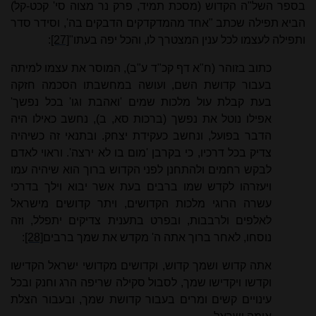
בספר השל"ה הקדוש (מסכת תמיד, פרק נר מצוה סי' קכט-קל)
הביא תפילה שכתב "אחד מהמדקדקים הדבקים בה', וסידר סדר
ותפילה לעצמו לכל ענין המצטרך לו, והכל יפה בעתו"
[27]
:
כתוב בזוהר (ח"א דף קכ"ד ע"ב), המוסר את עצמו למיתה
בעבור קדושת השם, ועושה במחשבתו הסכמה חזקה
בעת קבלת עול מלכות שמים 'ואהבת וגו' בכל נפשך'
אפילו נוטל את נפשך (ברכות סא, ב), נחשב כאילו היה
הדבר בפועל, ונחשב כעקידת יצחק. ובתנאי זה כשיהיה
צדיק בכל דרכיו, כי בקרבן 'מום בו לא ירצה'. וראוי לאדם
לבקש רחמים ולהתחנן לפני הקדוש ברוך הוא שיהיה עמו
ויעזרהו לקדש שמו ברבים בעת אשר יבוא וילך בדרכי
עשרה הרוגי מלכות הקדושים, ויתר קדושים מישראל
לאלפים ולרבבות, ובפרט בתענית צדיקים יתפלל, וזה
נוסחו, לאחר ברוך אתה ה' מקדש את שמך ברבים
[28]
:
אתה קדוש ושמך קדוש, וקדושים מקדושי ישראל הקדישו
וקדשו ויקדישו שמך, לסבול סקילה שריפה הרג וחנק ובכל
עינויים קשים ומרים בעבור קדושת שמך, ובעבור הצלת