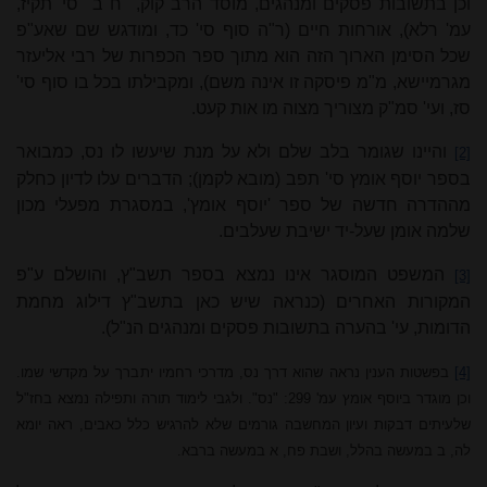
וכן בתשובות פסקים ומנהגים, מוסד הרב קוק,
ח"ב
סי' תקיז,
עמ' רלא), אורחות חיים (ר"ה סוף סי' כד, ומודגש שם שאע"פ
שכל הסימן הארוך הזה הוא מתוך ספר הכפרות של רבי אליעזר
מגרמיישא, מ"מ פיסקה זו אינה משם), ומקבילתו בכל בו סוף סי'
סז, ועי' סמ"ק מצוריך מצוה מו אות קעט.
והיינו שגומר בלב שלם ולא על מנת שיעשו לו נס, כמבואר
[2]
בספר יוסף אומץ סי' תפב (מובא לקמן); הדברים עלו לדיון כחלק
מההדרה חדשה של ספר 'יוסף אומץ', במסגרת מפעלי מכון
שלמה אומן שעל-יד ישיבת שעלבים.
המשפט המוסגר אינו נמצא בספר תשב"ץ, והושלם ע"פ
[3]
המקורות האחרים (כנראה שיש כאן בתשב"ץ דילוג מחמת
הדומות, עי' בהערה בתשובות פסקים ומנהגים הנ"ל).
[4]
בפשטות הענין נראה שהוא דרך נס, מדרכי רחמיו יתברך על מקדשי שמו.
וכן מוגדר ביוסף אומץ עמ' 299: "נס". ולגבי לימוד תורה ותפילה נמצא בחז"ל
שלעיתים דבקות ועיון המחשבה גורמים שלא להרגיש כלל כאבים, ראה יומא
לה, ב במעשה בהלל, ושבת פח, א במעשה ברבא.