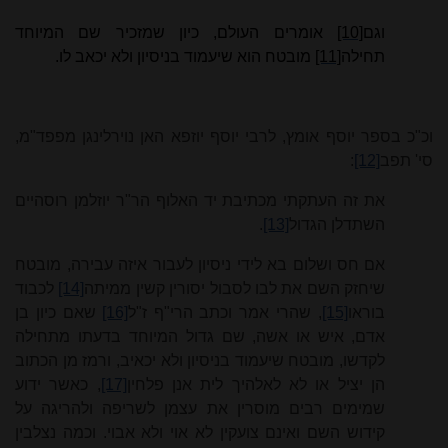
וגם
[10]
אומרים העולם, כיון שמזכיר שם המיוחד
תחילה
[11]
מובטח הוא שיעמוד בניסיון ולא יכאב לו.
וכ"כ בספר יוסף אומץ, לרבי יוסף יוזפא האן נוירלינגן מפפד"מ,
סי' תפב
[12]
:
את זה העתקתי מכתיבת יד האלוף הר"ר יוזלמן רוסהיים
השתדלן הגדול
[13]
.
אם
חס ושלום בא לידי ניסיון לעבור איזה עבירה, מובטח
שיחזק השם את לבו לסבול יסורין קשין ממיתה
[14]
לכבוד
בוראו
[15]
, שהרי אמר וכתב הרי"ף ז"ל
[16]
שאם כיון בן
אדם,
איש או אשה, שם גדול המיוחד בדעתו מתחילה
לקדשו, מובטח שיעמוד בניסיון ולא יכאיב, ורמז מן הכתוב
הן יציל או לא לאלהיך לית אנן פלחין
[17]
, כאשר ידוע
שמימים רבים מוסרין את עצמן לשריפה ולהריגה על
קידוש השם ואינם צועקין לא אוי ולא אבוי. וכמה נצלבין