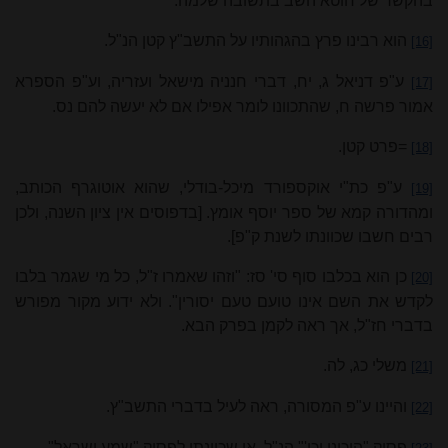
בהקשר של חוטא השב בתשובה שלמה.
הוא רבינו פרץ בהגהותיו על התשב"ץ קטן הנ"ל.
[16]
ע"פ דניאל ג, יח, דברי חנניה מישאל ועזריה, וע"פ הספרא
[17]
אמור פרשה ח, שהתכוונו לומר אפילו אם לא יעשה להם נס.
=פרט קטן.
[18]
ע"פ כת"י אוקספורד מיכל-בודלי, שהוא אוטוגרף הכותב,
[19]
ומהדורה קמא של ספר יוסף אומץ. [בדפוסים אין ציון השנה, ולכן
רבים חשבו שכוונתו לשנת ק"פ].
כן הוא בכלבו סוף סי' סז: "וזהו שאמרו ז"ל, כל מי שגמר בלבו
[20]
לקדש את השם אינו טועם טעם יסורין". ולא ידוע מקור מפורש
בדברי חז"ל, אך ראה לקמן בפרק הבא.
משלי כג, לה.
[21]
והיינו ע"פ המסורה, ראה לעיל בדברי התשב"ץ.
[22]
פסוק "היכוני וכו'" הנ"ל, או שכוונתו לפסוק "שמע ישראל".