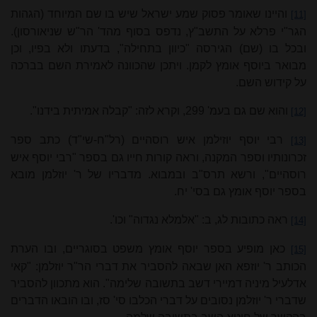
והיינו שאומר פסוק שמע ישראל שיש בו שם המיוחד (הגהות
[11]
הגר"י פרלא על התשב"ץ, נדפס בסוף מהד' הר"ש שניאורסון).
ובכל בו (שם) הגירסה "כיוון בתחילה", בדעתו ולא בפיו, וכן
מבואר ביוסף אומץ לקמן. ויתכן שהכוונה לאמירת השם בברכה
על קידוש השם.
והוא שם גם בעמ' 299, וקרא לזה: "קבלה אמיתית בידנו".
[12]
רבי יוסף יוזילמן איש רוסהיים (רל"ח-שי"ד) כתב ספר
[13]
זכרונותיו וספר המקנה, וראה קורות חייו גם בספר "רבי יוסף איש
רוסהיים", ורשא תרס"ב ובמבוא. מדבריו של ר' יוזלמן מובא
בספר יוסף אומץ גם בסי' יח.
ראה כתובות לג, ב: "אלמלא נגדוה" וכו'.
[14]
כאן מופיע בספר יוסף אומץ משפט בסוגריים, ובו הערת
[15]
הכותב ר' יוזפא האן שבאה להסביר את דברי הר"ר יוזלמן: "קאי
אדלעיל מיניה דמיירי דשב בתשובה שלימה". הוא מתכוון להסביר
שדברי ר' יוזלמן נסובים על דברי הכלבו סי' סז, ובו הובאו הדברים