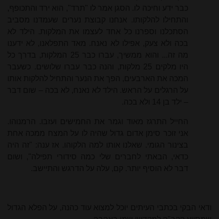
כבר ידע וחיכה לו. הסגן אמר לו "תרד", הוא ירד והתכופף,
והתחילו להלקותו. אנחנו קבוצת נערים שעמדנו מסביב
הסתכלנו וספרנו כל אחד לעצמו את המלקות. הילד לא
בכה ולא צעק, אפילו לא נאנח. מאד התפלאנו, לא ידענו
מה זה... והוא ממשיך, עברו כבר 25 המלקות, בדרך כל
היו מלקים 25 מלקות, והנה כבר עברו שלושים. כשעבר
המכה את הארבעים, הפך את הנער והתחיל להלקות אותו
על הרגלים על הראש. הילד לא נאנח, לא בכה – שום דבר
– ילד בן 14 ולא בכה.
החייל התרגז מאוד וגמר את החמישים ועזבו. הרמנוהו.
אני זוכר סימן אדום גדול שהיה לו על המצח ממכה אחת
בצינור הגומי. שאלנו אותו למה הלקוהו. אז ענה: "זה היה
כדאי, הבאתי לחברים שלי כמה סידורי תפילה", ושום
דבר לא הוסיף יותר. קם, עלה על הדרגש והתיישב.
ודאי הבקי בכתבי העיתים יוכל למצוא עוד כהנה, על הפלא הגדול