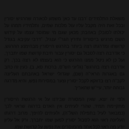
משאלת התלמידים 'רבנו עד כאן' משמע לכאורה שהרגיש יסורין
ובכל זאת היה מקבל עליו עול מלכות שמים, ותלמידיו תמהו על
יכולתו לסובלן באהבה; מכאן שגם מי שמוסר עצמו על קידוש
השם מרגיש בייסוריו! ותירץ הגר"י ענגיל, "דרבי עקיבא בגודל
קדושתו ומדרגתו רצה ביותר בהרגש הייסורין מבהימנע ההרגש,
כי אדרבה רצה לסבול גם יסורין עבור חיבת קדושת שמו יתברך,
ועל כן לא ניטל ממנו ההרגש כי הוא בעצמו לא רצה בכך, רק
אדרבה רצה בהרגש" (גליוני הש"ס, ברכות סא, ב). כעין זה כתב
גם באגרות הראי"ה (שם), שגדולי ישראל באהבתם העליונה
לקב"ה רצו בדווקא לקבל יסורין וצער במסירות נפש, והיא מדרגה
גבוהה יותר, עיי"ש שהאריך.
ולפי זה יוצא, שאין המסורת שבידנו על אי הרגשת הייסורין
מתקיימת תמיד, שהרי לעיתים אין האדם בדרגה שראוי לכך
(כמבואר לעיל בתפילת השל"ה), ולעיתים להיפך, מרוב דרגתו
העליונה ראוי הוא לסבול יסורין למען שמו יתברך. ורק אל עליון
יודע מה ראוי לכל אחד מהמוסרים את נפשן על קדושת שמו.