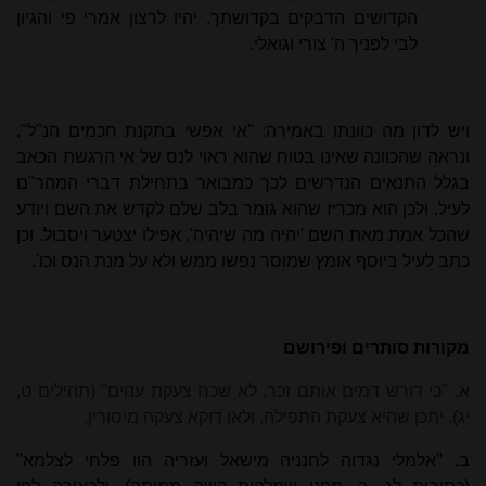
הקדושים הדבקים בקדושתך. יהיו לרצון אמרי פי והגיון
לבי לפניך ה' צורי וגואלי.
ויש לדון מה כוונתו באמירה: "אי אפשי בתקנת חכמים הנ"ל".
ונראה שהכוונה שאינו בטוח שהוא ראוי לנס של אי הרגשת הכאב
בגלל התנאים הנדרשים לכך כמבואר בתחילת דברי המהר"ם
לעיל, ולכן הוא מכריז שהוא גומר בלב שלם לקדש את השם ויודע
שהכל אמת מאת השם 'יהיה מה שיהיה', אפילו יצטער ויסבול. וכן
כתב לעיל ביוסף אומץ שמוסר נפשו ממש ולא על מנת הנס וכו'.
מקורות סותרים ופירושם
א. "כי דורש דמים אותם זכר, לא שכח צעקת ענוים" (תהילים ט,
יג). יתכן שהיא צעקת התפילה, ולאו דוקא צעקה מיסורין.
ב. "אלמלי נגדוה לחנניה מישאל ועזריה הוו פלחי לצלמא"