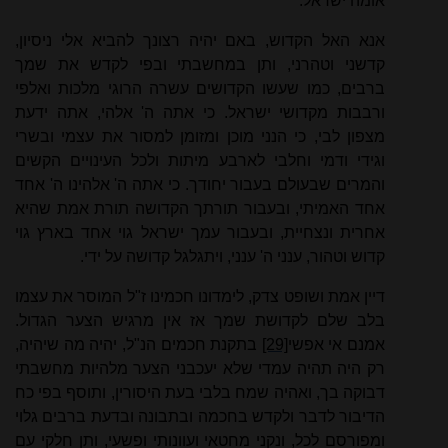
אומה ישראל.
אנא האל הקדוש, באם יהיה רצונך להביא אלי ניסיון,
קדשני וטהרני, ותן במחשבתי ובפי לקדש את שמך
ברבים, כמו שעשו הקדושים עשרה הרוגי מלכות ואלפי
ורבבות מקדושי ישראל. כי אתה ה' אלהי, אתה ידעת
מצפון לבי, כי הנני מוכן ומזומן למסור את עצמי ובשרי
וגידי ודמי וחלבי לארבע מיתות ולכל העינויים הקשים
והמרים שבעולם בעבור יחודך. כי אתה ה' אלהינו ה' אחד
אחד האמיתי, ובעבור תורתך הקדושה תורת אמת שהיא
אחרית ונצחיית, ובעבור עמך ישראל גוי אחד בארץ גוי
קדוש וטהור, ענני ה' ענני, ויתגלגל קדושה על ידי.
דיין אמת ושופט צדק, לימדונו חכמינו ז"ל המוסר את עצמו
בלב שלם לקדושת שמך אז אין מרגיש הצער הגדול.
אמנם אי אפשי
[29]
בתקנת חכמים הנ"ל, יהיה מה שיהיה,
רק היה תהיה עמדי שלא יעכבני הצער מלהיות מחשבתי
דבוקה בך, ואהיה שמח בלבי בעת היסורין, ותוסף בפי כח
הדיבור לדבר ולקדש בחכמה ובתבונה ובדעת ברבים גלוי
ומפורסם לכל, ונקני מחטאי ועוונותי ופשעי, ותן חלקי עם