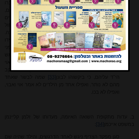
טליתותיהם ותכריכיהם אנשים ונשים בשמחה, והנה כרו
להם שוחה בבית הקברות וחיפום לעיל בנסרים ארזים,
ואש בערה סביב סביב. והנה החסידים והישרים
והטהורים בקשו להשכיר להם משחק [כלי זמר] לחול
במחולות, כדי לעבוד את ה' בשמחה ולבוא לפניו ברננה.
אז אמרו: 'בית יעקב, לכו ונלכה באור ה''. ולקחו איש את ידו
ביד רעהו, אנשים ונשים, מפזזים ומכרכרים בכל עוז לפני
השם יתברך... ושרים כחוללים אל תוך הבור... וישליכו אש
למעלה על גב הנסרים, ויצאו נשמתם בבת אחת בלא אוי
ואבוי. כל זה העיד השליח של ר' אליעזר בן הר"ר יעקב
הי"ד עליהם, כי ביקשוהו לבונן
[33]
שמה לבשר שאחד
מהם לא נותר. ואפילו אחד מן הילדים לא אמר אוי ואבוי,
ואפילו לא בכו.
ב. עדות מתקופת השואה האיומה, מעדותו של זלמן קליינמן
במשפט אייכמן
[34]
:
סגן מפקד הצריף ניגש לאחד הדרגשים, והילד שהיה שם