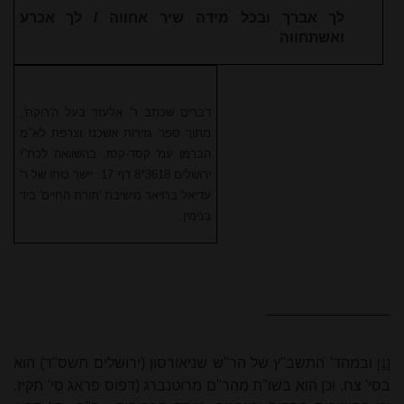
לך אברך ובכל מידה שיר אחווה / לך אכרע
ואשתחווה
דברים שכתב ר' אלעזר בעל ה'רוקח',
מתוך ספר גזירות אשכנז וצרפת לא"מ
הברמן עמ' קסד-קסז, בהשוואה לכת"י
ירושלים 8°3618 דף 17. יישר כוחו של ר'
עדיאל ברויאר מישיבת 'תורת החיים' ביד
בנימין.
ובמהד' התשב"ץ של הר"ש שניאורסון (ירושלים תשס"ד) הוא
[1]
בסי' צח. וכן הוא בשו"ת מהר"ם מרוטנברג (דפוס פראג סי' תקיז.