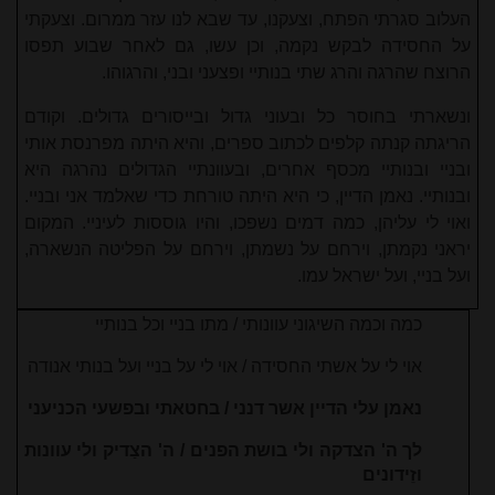
העלוב סגרתי הפתח, וצעקנו, עד שבא לנו עזר ממרום. וצעקתי
על החסידה לבקש נקמה, וכן עשו, גם לאחר שבוע תפסו
הרוצח שהרגה והרג שתי בנותיי ופצעני ובני, והרגוהו.
ונשארתי בחוסר כל ובעוני גדול ובייסורים גדולים. וקודם
הריגתה קנתה קלפים לכתוב ספרים, והיא היתה מפרנסת אותי
ובניי ובנותיי מכסף אחרים, ובעוונתיי הגדולים נהרגה היא
ובנותיי. נאמן הדיין, כי היא היתה טורחת כדי שאלמד אני ובניי.
ואוי לי עליהן, כמה דמים נשפכו, והיו גוססות לעיניי. המקום
יראני נקמתן, וירחם על נשמתן, וירחם על הפליטה הנשארה,
ועל בניי, ועל ישראל עמו.
כמה וכמה השיגוני עוונותי / מתו בניי וכל בנותיי
אוי לי על אשתי החסידה / אוי לי על בניי ועל בנותי אנודה
נאמן עלי הדיין אשר דנני / בחטאתי ובפשעי הכניעני
לך ה' הצדקה ולי בושת הפנים / ה' הצַדיק ולי עוונות
וזֵידונים