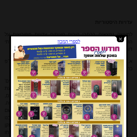
עדויות היסטוריות
למעשה נמצאים בכתבי קורות העיתים עדויות מפורשות על
התקיימות המסורת שבדברי הראשונים
[31]
. נביא כאן שתי
דוגמאות:
א. ספר מנהגות וורמייזא לר"י קירכום
[32]
עמ' רנב הגהה ג, ע"פ
כתב יד שמצא הכותב בשנת שע"ו:
בחייהם ובמותם לא נפרדו [מתוך תפילת 'אב הרחמים'
על הקדושים, ע"פ שמואל ב, א, כג], ר"ל אפילו בשעת
מיתתן לא נפרדו חד מחברו, ונתנו נפשם על קידוש השם,
והלכו יחד להריגה כמו שהיו הולכים למשתה ולשמחה.
כמו שאירע בהקהל הקדוש נורטהויז"ן, שקידשו את השם
ביום ג' פרשת בהר, וביקשו מורי ורבי הרב ר' יעקב ובנו
הרב ר' מאיר הי"ד מן העירונים שיתנו להם רשות לתקן
עצמם נגד הקידוש, והעירוניים נתנו להם רשות. אז לקחו