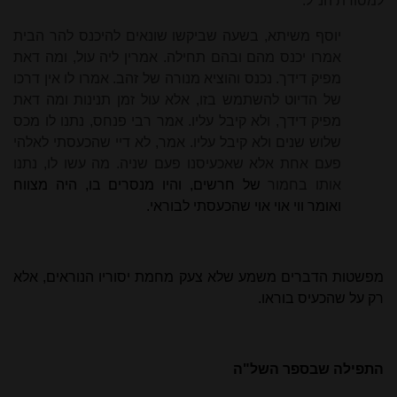
למסורת הנ"ל:
יוסף משיתא, בשעה שביקשו שונאים להיכנס להר הבית
אמרו יכנס מהם ובהם תחילה. אמרין ליה עול, ומה דאת
מפיק דידך. נכנס והוציא מנורה של זהב. אמרו לו אין דרכו
של הדיוט להשתמש בזו, אלא עול זמן תנינות ומה דאת
מפיק דידך, ולא קיבל עליו. אמר רבי פנחס, נתנו לו מכס
שלוש שנים ולא קיבל עליו. אמר, לא דיי שהכעסתי לאלהי
פעם אחת אלא שאכעיסנו פעם שניה. מה עשו לו, נתנו
אותו בחמור
של חרשים, והיו מנסרים בו, היה מצווח
ואומר ווי אוי אוי שהכעסתי לבוראי.
מפשטות הדברים משמע שלא צעק מחמת יסוריו הנוראים, אלא
רק על שהכעיס בוראו.
התפילה שבספר השל"ה