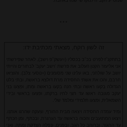
שמסייע הקב"ה למקדשי שמו באהבה.
* * *
זה לשון רוקח, מצאתי מכתיבת ידו:
בתתקנ"ז לפרט בכ"ב בכסליו (=עשק"פ וישב), לאחר שפירשתי
אני אליעזר הקטן העלוב את פרשת 'וישב יעקב' לבחורים והייתי
יושב על שולחני, באו עלינו שני מסומנים (=נוסעי צלב). והוציאו
חרבם, והכו את אשתי החסידה מרת דולצא בראשה, ובתי בלט
הגדולה בקעו ראשה ובתי חנה בקעו בראשה ומתו, ופצעו בני
יעקב מגובה ראשו עד חצי לחיו ברקתו, ופצעו בראשי ובידי
השמאלית, ופצעו תלמידי ומלמד שלי.
ומיד עמדה החסידה ויצאה מבית החורף, וצעקה שהרגו אותנו.
ויצאו המתועבים והכוה בראשה עד הגרגרת, ובכתף, ומן הכתף
עד החגור, וברוחב כל הגב, ובפנים, ונפלה הצדקת ומתה. ואני