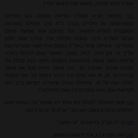
עשרה הרוגי מלכות, משמע שכן הרגישו יסורין.
בהמשך מביא השל"ה תפילות נוספות, כגון התפילה
[27]
המפורסמת על הילדים בערב ר"ח סיון, ותפילה כשנכסת
המעוברת לחודש התשיעי, ועוד (מחכם אחד שמעתי שיתכן
שבעל השל"ה חיבר בעצמו תפילות אלו, ובדרך ענוה תלאן
באחרים... וראייתו, שהרי בשל"ה במקום אחר [שער האותיות אות
אל"ף סי' סג] כתב: "כתב בזוהר, המוסר עצמו למיתה בעבור
קדושת השם, ועושה במחשבתו הסכמה חזקה בעת קבלת עול
מלכות שמים, 'ואהבת' וגו', 'בכל נפשך' אפילו נוטל את נפשך
[ברכות נד, א], אז הוא כאילו היה הדבר בפועל וכו', ואני תיקנתי
תפלה נאה על זה, שיתפלל האדם שיעזרהו הקדוש ברוך הוא
לקדושת שמו, והיא מסודרת בין שאר התפילות").
סיום התפילה "לעולם יהא אדם ירא שמים" וכו', ונחלקו האם
[28]
חותמים ברכה זו בשם, ראה בב"י או"ח סי' מו ונו"כ שם.
כך י"ג וכצ"ל. בדפוסים: "אי אפשר".
[29]
ראה תוס' ע"ז ג, א ד"ה שלא השתחוו.
[30]