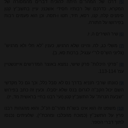
דרכו של המהר"ם היתה להוכיח דברים מהמסורה של
[5]
המקרא, כדרכם של רבותיו חסידי אשכנז; עיין בתשב"ץ קטן
סימנים קלה, קנו, רסא, תיד, תטו ו-תסה. וכן הוא פעמים רבות
בפירושו על התורה.
שיר השירים ה, ז.
[6]
משלי כג, לה. והיינו שלא הרגיש, כענין "לא חלי ולא מרגיש"
[7]
(גליוני הש"ס לר"י ענגיל, ברכות סא, ב).
"פרקי היכלות" פרק שישי, נמצא באוצר המדרשים אייזנשטיין
[8]
עמ' 113-114.
כוונתו שרבי חנניא בדרך נס לא סבל כלל, וכך גם כל מקדשי
[9]
השם יכול הקב"ה לגרום בנס שלא יסבלו. וכעין זה כתב בפירוש
"שבעת הנרות" על התשב"ץ קטן (ועי' רבנו בחיי בראשית מד, יז).
משפט זה הוא אינו בשו"ת מהר"ם הנ"ל, והוא מהגהות רבנו
[10]
פרץ על התשב"ץ (כמוכח מהכלבו ומהכת"י), שלעיתים נכנסו
לתוך דברי הספר.