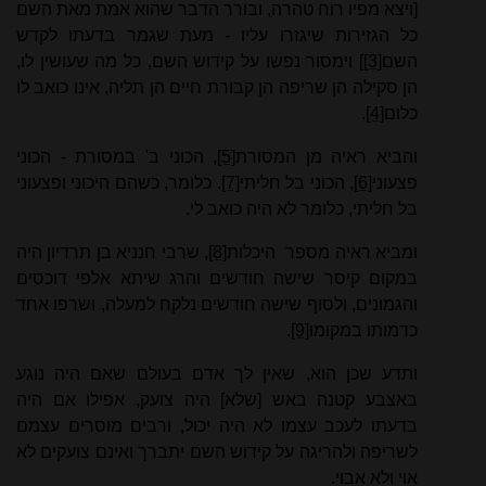
[ויצא מפיו רוח טהרה, ובורר הדבר שהוא אמת מאת השם
כל הגזירות שיגזרו עליו - מעת שגמר בדעתו לקדש
השם
[3]
] וימסור נפשו על קידוש השם, כל מה שעושין לו,
הן סקילה הן שריפה הן קבורת חיים הן תליה, אינו כואב לו
כלום
[4]
.
והביא ראיה מן המסורת
[5]
, הכוני ב' במסורת - הכוני
פצעוני
[6]
, הכוני בל חליתי
[7]
. כלומר, כשהם היכוני ופצעוני
בל חליתי, כלומר לא היה כואב לי.
ומביא ראיה מספר
היכלות
[8]
, שרבי חנניא בן תרדיון היה
במקום קיסר שישה חודשים והרג שיתא אלפי דוכסים
והגמונים, ולסוף שישה חודשים נלקח למעלה, ושרפו אחד
כדמותו במקומו
[9]
.
ותדע שכן הוא, שאין לך אדם בעולם שאם היה נוגע
באצבע קטנה באש [שלא] היה צועק, אפילו אם היה
בדעתו לעכב עצמו לא היה יכול, ורבים מוסרים עצמם
לשריפה ולהריגה על קידוש השם יתברך ואינם צועקים לא
אוי ולא אבוי.