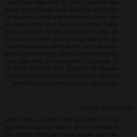
אשר אני הכותב ראיתי, גם הייתי כאשר יצאו להריגה,
קיבלו עליהם עול מלכות שמים באהבה רבה אף שסבלו
כמה יסורים, וחיו עד עשרה ימים ולילות ולא פרקו עול עד
שיצאה נשמתן בטהרה. ואשר ראיתי כתבתי באמונה. גם
עוד ראיה מן הבתולה אשר באה ביד אנסה
לענות נפשה
עם יתר נפשות בכמה מיני עינויין, ואף על פי כן לא המירה
כבודה,
ועמדה גם היא גם שלושה נשים ואיש אחד עמדו
בנסיון בשנת פ"ק
[18]
ר"ט
[19]
. וזהו
שאמרו חכמינו ז"ל
[20]
מי שגומר בליבו לקדש השם אינו טועם טעם יסורין,
ואסמכוהו מן הכתוב
[21]
היכוני בל חליתי הלמוני בל
ידעתי
[22]
. ואולם טוב להזכיר
הפסוק
[23]
בזמן אונס ועינוי
בתנאי שיגמור בלבו לעמוד על קידוש השם בלתי
ספק.
וכאן מוסיף בעל 'יוסף אומץ':
נראה לי
דרצונו לומר שלא יסמוך בלבו שעומד בנסיון
אדעתא שלא
יכאיב לו, רק יגמור בכל לבבו שרוצה לסבול
יסורין קשין לאהבת קדושת השם יתברך.
וכמדומני שכן