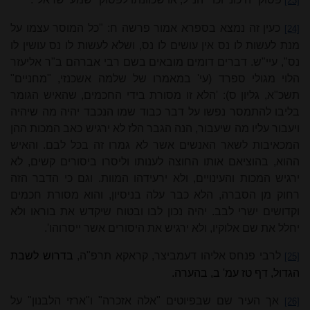
[23]
כעין זה נמצא בספרא אמור פרשה ח: "כל המוסר עצמו על
[24]
מנת לעשות לו נס אין עושים לו נס, ושלא לעשות לו נס עושין לו
נס", עיי"ש. דברים דומים מובאים בשם רבי אברהם ב"ר אליעזר
הלוי מגולי ספרד (עי' במאמרו של שלמה אשכנזי, "מחניים"
תשכ"א, גליון ס): 'הלא זו מסורת בידי החכמים, שהאיש הגומר
בליבו להתמסר נפשו על דבר כבוד שמו הנכבד יהיה מה שיהיה
ויעבור עליו מה שיעבור, הנה הגבר הלז לא ירגיש כאב המכות ההן
המכאיבות לשאר האנשים אשר לא גמרו זה בכל לבם. והאיש
ההוא, בהוציאם אותו החוצה לענותו וליסרו ביסורים קשים, לא
ירגיש המכות והעינויים, ולא ירעידהו המוות. וגם כי הדבר הזה
רחוק מן הסברה, הלא כבר עלה בניסיון, והוא מסורת חכמים
וקדושים ישרי לבב. יהיה נכון לבו ובטוח שיקדש את בוראו ולא
יחלל את שם אלוקיו, ולא ירגיש את היסורים אשר ייסרוהו'.
לרבי פנחס אליהו דעמביצר, קראקא תרפ"ה,
בדרוש לשבת
[25]
הגדול, דף טז עמ' ב, בהערה.
אך העיר שם שבפיוטים "אלה אזכרה" ו"ארזי הלבנון" על
[26]