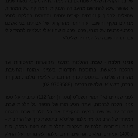
של בני הקהילה שלא לשנות גם בזה ממה שהיה מקובל מאות שנים.
אי אפשר שלא להתרשם מהעבודה הענקית והמדויקת של המהדיר,
שהצליח להפוך קונטרסים קצרים-יחסית וסתומים בחלקם לספר
מנהגים מקיף וחשוב, ועוד יותר מהדקדוק של אבותינו בני אשכנז
בפרטי-פרטים של מנהג, פרטי פרטים שהיו אולי נעלמים לתמיד לולי
עבודתו החשובה של המהדיר שליט"א.
פניני הלכה - שבת.
ההלכות בטעמן מבוארות מהיסודות ועד
ההלכה למעשה, בתוספת הקדמות בענייני אמונה ומחשבה.
מהדורה שלימה, בתוספת כרך הרחבות. אליעזר מלמד. מכון הר
ברכה, תשע"א. שלושה כרכים. (02-9709588)
לפני שנתיים (גל' תמוז תשס"ט [מט, ד] עמ' 112) כתבתי על ספר
פניני הלכה לברכות, ועתה הגיע תורו של הספר על הלכות שבת.
מדובר על שלושים פרקים המקיפים את כל הלכות שבת בסגנונו
המיוחד של הרב אליעזר מלמד שליט"א, בתוספת כרך של הרחבות –
דיונים ובירורים הלכתיים בעקבות ההלכות המובאות בספר, ס"ה
כ-1400 עמודים מלאים וגדושים. הרב מלמד לא מוותר על החלק