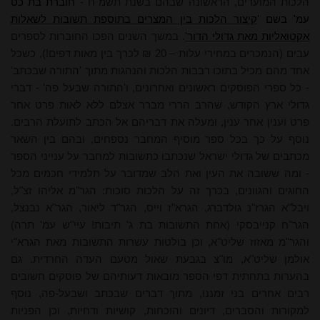
הלכות המועדים, הראשונה שבהם בשנת תשמ"ח -
חוברת בת כט
עמ' בשם '
קיצור הלכות בין המצרים בתוספת תשובות לשאלות
אקטואליות מאת גדולי הדור
'
. במשך השנים הפכו החוברות לספרים
עבים (הנמכרים במחירי עלות – 20 ₪ לכרך בין מאות דפים!), כשכל
אחד מהם מכיל בתוכו רבבות הלכות והנהגות מתוך 'התורה שבכתב'
- כל ספרי הפוסקים ראשונים ואחרונים, ו'התורה שבעל פה' - דברי
גדולי ארץ הקודש, שהרב הררי מברר אצלם ללא לאות פרט אחר
פרט וענין אחר ענין, ומעלה את דבריהם אל הכתב לתועלת הרבים.
נוסף על כך בכל ספר מוסיף המחבר נספחים, ובהם בין השאר
מכתבים של גדולי ישראל שנכתבו כתשובות למחבר על ענייני הספר
- ומה ששובה את העין ואת הלב שמדובר על תלמידי חכמים מכל
החוגים והגוונים, בכרך זה על הלכות סוכות: הגר"מ אליהו זצ"ל,
ויבל"א הגרז"נ גולדברג, הגרא"ז וייס, הגר"ד ליאור, הגר"א נבנצל,
הגר"ח קנייבסקי (אחת התשובות בת ג' תיבות! עיי"ש עמ' תרה)
והגר"מ מאזוז שליט"א, וכן בולטות עשרות התשובות מאת הגרא"י
אולמן שליט"א, מו"צ בגבעת שאול מטעם העדה החרדית. גם
בהערות בתחתית דפי הספר מובאות דעותיהם של פוסקים חשובים
רבים אחרים בני זמננו, מתוך דברים שבכתב ושבעל-פה, נוסף
למקורות והסברים, דיונים והוכחות, קושיות ודחיות, וכן הפניות