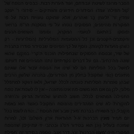
הסבר מרוכז לשיטת עבודתם, ועוד הערות רבות. בבסיס הנוסח של
'קול תפילה' עמדו הסידורים הידועים והוותיקים – סידורי ר' יעקב
עמדין ור' זליגמן בֶּר ואחרים, אלא שתוקנו טעויות רבות על פי
המקורות מהימנים, הפסוקים נוסחו על פי מסקנות הר"מ ברויאר
ופוּסקוּ בהתאם לטעמי המקרא, וסומנו השוואים-הנעים
והקמצים-הקטנים וכן כל ההטעמות המלעיליות (המלרעיות - רק
כשהן מוּעדות לטָעות). נוסף על כך הפיוטים שבסידור סודרו בתבנית
של שיר, ובנוסח הפסוקים שבתפילות הוכנס ה'קרי' במקום שהוא
שונה מה'כתיב'. גם על דברים נקודתיים נתנו המגיהים את דעתם:
למשל בכל הסליחות הם לא שינו את הנוסח עבור אלו שאינם
מתענים (כפי שמקובל בחלק מן הסידורים), בהנחה שלשון הרבים
שבהן נאמרות הסליחות כוונתה לכלל ישראל, ולאו דווקא למתפלל
פלוני, לכן גם אם הוא משום-מה אינו מתענה – אין לו לשנות את נוסח
התפילה המתאים לכלל. חשוב להדגיש שלמרות הדיוק וה'חזרה
למקורות' לא שינו המהדירים מהנוסח המקובל כאשר הוא באמת
מקובל; כך השאירו בברכת 'מעין שבע' את הנוסח '...ונודה לשמו בכל
יום תמיד
מעין
הברכות א-ל ההודאות אדון השלום' וכו', למרות
שמוכח בעליל (וכן הוא בסידור רס"ג ובכתבי יד עתיקים) שהנוסח
המקורי היה
'מעוֹן
הברכות' וכו'. דרך אגב, נוספה בסידור זה 'תפילת