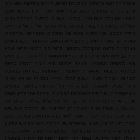
ובחו"ל בהוראה ובמחקר, בהכשרת מורים, בניהול ובפיקוח. הוא ערך
וכתב ספרים ומאמרים רבים, ובין השאר ייסד - וערך במשך שנים
רבות - את כתב העת הזה, 'סידרא'. עשרים וחמישה מאמרים בכרך
כפול זה שמוקדש לכבודו, ביניהם בולט מאמרו של פרופ' ירחמיאל
ברודי העוסק שוב בנושא זמנם של החלקים הסתמיים שבתלמוד;
הוא כותב ששני החוקרים המובילים בנושא, שדעתם הפכה בשנים
האחרונות לדעה המקובלת במחקר, פרופ' דוד הלבני ופרופ' שמא
פרידמן, איחרו את עריכת רוב הסוגיות הסתמיות לתקופת הסבוראים
ואף לתקופת הגאונים, ובניגוד אליהם הוא מוכיח מכמה סוגיות
במסכת כתובות שהסוגיות הסתמיות התפתחו בהדרגה במקביל
לסוגיות 'נקובות השם', ושאין לחלק ביניהן בסכינא חריפא. פרופ'
ברודי מציע להמשיך ולבדוק את כל הסוגיות בתלמוד בעיניים
אובייקטיביות, 'תוך פיתוח מערכות מפורטות ועדינות יותר למיון סוגים
שונים של דיונים תלמודיים', וכך ראוי (ועי' מ"ש בגיליון הקודם עמ'
109-110). העורך פרופ' הנשקה דן בפירושה של הברכה השלישית
מתוך שבע הברכות של הנישואין: 'אשר ברא את האדם בצלמו, בצלם
דמות תבניתו' וכו', וטוען שביסודה של הברכה ניצב הפירוש לפסוק
'ויברא אלוקים את האדם בצלמו' – בצלמו של האדם, ושזוהי ברכה
בעלת תוכן מדרשי, אחת מני רבות. בתחילת דבריו ובהערה