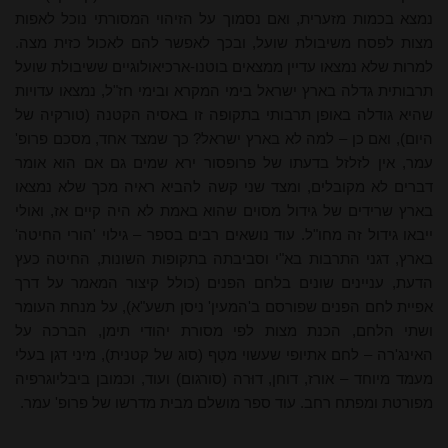
נמצא בכמות מזערית, ואם נסמוך על הזיהוי המסורתי נוכל לאפות
מצות לפסח משיבולת שועל, ובכך לאפשר להם לאכול כזית מצה.
למרות שלא נמצאו עדיין ממצאים בוטנו-ארכיאולוגיים ששיבולת שועל
תרבותית גדלה בארץ ישראל בימי המקרא ובימי חז"ל, נמצאו עדויות
שהיא גודלה באופן תרבותי בתקופה זו באסיה הקטנה (טורקיה של
היום), ואם כן – למה לא בארץ ישראל? כך שמצד אחד, מסכם פרופ'
עמר, אין לזלזל בדעתו של פרופסור ירא שמים גם אם הוא אומר
דברים לא מקובלים, ומצד שני קשה להביא ראיה מכך שלא נמצאו
בארץ שרידים של גידול מסוים שהוא באמת לא היה קיים אז, ואולי
ייבאו גידול זה מחו"ל. עוד נושאים רבים בספר – גילוי 'הורי החיטה'
בארץ, דגני התרבות בא"י וסביבתה בתקופות השונות, החיטה כעץ
הדעת, עניינים שונים בלחם הפנים (כולל קיצור המאמר על דרך
אפיית לחם הפנים שפורסם ב'המעין' ניסן תשע"א), על מנחת העומר
ושתי הלחם, הכנת מצות לפי מסורת יהודי תימן, הברכה על
האינג'רה – לחם אתיופי שעשוי מטֶף (סוג של קטנית), מיני דגן בעלי
מעמד מיוחד – אורז, דוחן, דוּרה (סורגום) ועוד, וכמובן ביבליוגרפיה
מפורטת ומפתח רחב. עוד ספר מושלם מבית מדרשו של פרופ' עמר.