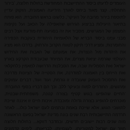
העומדים לדעתו ביסוד ההתיישבות המחודשת בחולות חלוצה, 'בירור
התחלתי, קצר מאוד ביחס לאורך היריעה האמונית, הזקוק עדיין
לתוספת בירור מרובה על העיקר', כלשונו בראש החוברת. הוא פותח
בתיאור היעילות בביצוע הגירוש שהאפילה על הכאב ועל נקיפות
המצפון של המגרשים, מסביר את זה בפגיעה תת-מודעת אצל רבים
מבני עמנו ביסוד הבריא של הלאומיות היהודית בעקבות הכפירה
והחומרנות, ומציע דרכי תיקון לטווח הקרוב והרחוק. בדרכו הוא מציג
את היהדות מול הנצרות, את אמונתם של האבות ואת החידוש
העולמי שגרמה יציאת מצרים, את המיוחד שבעבודת הקרקע בארץ
ישראל ואת הסמליות שבה, את הסבלנות הדרושה למאמין כלחקלאי
ואת הייחס בין האמונה למודרנה, את הסטייה של הציונות מדרכה
ואת התסכול העמוק שעובדה זו גורמת, ועוד ועוד, דברים עמוקים
ומרגשים, החודרים למוח ובעיקר ללב. וכך הם דבריו בסוף החוברת:
'החיים שהופיעו בגוש קטיף בצורה קטנה, משפחתית-שבטית,
מוכרחים להופיע בצורה גדולה ומוכבדת. איכות חיים זו איננה שייכת
לתושבי הגוש, אלא שייכת באמת ובתמים לעם ישראל כולו... לאחר
תרדמה התיישבותית רבת שנים בונה מדינת ישראל בפעם הראשונה
מזה שנים רבות יישובים חדשים, ובמדבר דווקא... בחולות חלוצה
חוזר עם ישראל למקוריותו, לעצמיותו, לבריאותו, לימים קדמונים