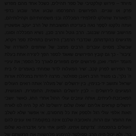
מיוחד – פירוש קולקטיבי של ספר תהילים, כשכל אחד מהם מפרש
פרק או שניים. הפירושים התפרסמו שבוע אחר שבוע בדפי
ה'מאורות' שחולקו לתלמידי המכללה ובני משפחותיהם וקהילותיהם,
ועתה נלקטו לסֶפֶר נאה בעריכתו המשובחת של הרב יעקב אפשטיין
מהישוב שומריה שבנגב. הרב גוטל והרב סבן, נשיא המכללה וסגנו,
מדגישים בהקדמתם, שכדברי הרמב"ן הידועים בתחילת ספר ויקרא,
שבשלב מסוים עוברים הרבים ממצב של שותפים להגדרה של
'ציבור' - כך גם קובץ הפירושים שאוּגד לספר הפך ליצירה אחת בעלת
מעמד ייחודי. ואכן, פירושים יפים מפוזרים לאורך כל הספר; את עיניי
צד הפירוש לפרק קכב, 'שיר המעלות לדוד שמחתי באומרים לי בית
ה' נלך', בו מנגיד הרב ראובן ספולטר, מרצה ליהדות במכללת אורות
ישראל ותושב יד-בנימין, בין ירושלים 'של מעלה' אותה רואים העולים
המגיעים לירושלים – לבין ירושלים הגשמית, החומרית, האֵנושית,
המאכזבת-לעיתים, אותה עוזבים עולי הרגל אחרי החג, כאשר יושבי
ירושלים קוראים אליהם 'שאלו שלום ירושלים! לא קל היה לנו לארח
מאות אלפי עולי רגל ולספק את כל מחסורם, אי אפשר שלא לשלב
את החומר עם הרוח, והאכזבה שלכם אינה במקומה'! ואז עונים להם
העולים בהסכמה: 'צדקתם אחֵינו, למען אחי ורעי אדברה-נא שלום
בך'. ולא יכול היה הרב ספולטר להימנע מלהשוות את הרגשתם של