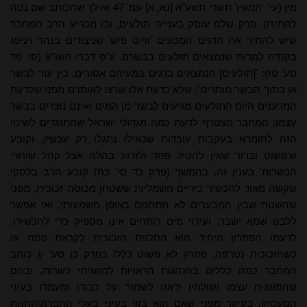
מין (עי' 'המעין' תשרי תשע"א [נא, א] עמ' 47 ואילך שהכותב שם נטה
להתירו). פרק שלם עוסק בענייני תולעים, ובו מכריע הרב המחבר
שיש להתיר את הדגים המכונים 'ווייט פיש' שניצודים בנהר ויניפג
בקנדה למרות שנמצאים תולעים בבשרם, ע"פ דברי השו"ע (סי' פד
סע' טז): '[תולעים] הנמצאים בדגים במעיהם אסורים, בין עור לבשר
או בתוך הבשר מותרים', שלא כדעת אלו שרצו לאוסרם מפני שלדעת
המדענים היום התולעים מגיעים לבשר מן המים ואינם נוצרים בבשר
עצמו; המחבר מצטרף לדעת כמה מגדולי ישראל שמתנגדים לשינוי
הזה לחומרא בעקבות עובדות שכאילו נתגלו רק עכשיו, וקובע
ש'פשוט וברור שאין להטיל פחד ולזרוע בהלה אצל קהל שוחרי
הכשרות' בענין זה. בהמשך (פרק כד סי' כח) קובע הרב בלסקי
שקשה מאוד להכשיר כיריים חשמליות ששטחן מכוסה זכוכית, מפני
שהשטח שבין המבערים לא מתחמם באופן משמעותי, ואי אפשר
ללבנו שמא ישבר, ועירוי מים רותחים אינו מספיק כדי להכשירו.
לדעתו הפתרון היחיד הוא החלפת הזכוכית לקראת פסח או
כשהזכוכית נטרפה, פתרון לא פשוט כלל! בפרק כו סע' יג כותב
המחבר כמה כללים בהנהגות הראויות למשגיחי כשרות, ובהם
שהמשגיח עצמו ושולחיו ידאגו לשמור על כבודו ומעמדו בעיני
המעסיק, בעיקר מפני שאם הוא בזוי בעיני בעלי החברה\החנות