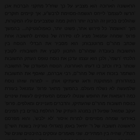
הראשונה הארוכה הוא מצביע על כך שחז"ל מתקני הברכות אכן
'הרשו לעצמם' לייחס הגשמה-מסוימת לרבש"ע, אך קיימים חוקרים
שהולכים בכיוון זה הרבה יותר רחוק ממה שמצביעים עליו המקורות,
תוך 'האשמת' כל פירוש אחר, פשוט יותר, כאפולוגטיקה... בהמשך
פרופ' שמחה עמנואל מציג לנו סידרה של נוסחים לתשובה אחת
שכתב מהר"ם מרוטנבורג; הוא מסביר את הבדלי הנוסח בין
התשובות בעובדה שמהר"ם התכוון לקבץ את תשובותיו לקובץ
הלכתי 'רשמי', ולכן הוא עצמו עדכן את נוסח טופס העתק התשובות
שנותר בידו וכתב בו דעתו האחרונה. הנוסח המעודכן של התשובה
השתמר בזכות אחיו של מהר"ם, רבי אברהם, שאסף את התשובות
במהדורתן המתוקנת ודאג שיעתיקו אותן – למרות שזהו נוסח
שלמעשה לא נשלח מעולם. בהמשך מתאר פרופ' עמנואל בעזרת
כמה דוגמאות את החופש שנטלו לעצמם המעתיקים לעשות שינויים
בנוסח תשובות מהר"ם שהעתיקו, והדברים מעניינים ומאלפים. פרופ'
יעקב שמואל שפיגל דן במנהג העתיק של החלפת בגדים בין המינים
באירועי שמחה מסויימים למרות איסור 'לא ילבש', והוא מפרסם
לראשונה תשובה של ר' יחיאל באסן (מגדולי טורקיה בשנות השי"ן)
מכת"י, שהיה בין המתירים. שני מאמרים עוסקים בהיבטים שונים של