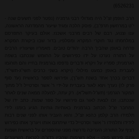
6526231)
הרב הופמן זצ"ל היה מגדולי רבני גרמניה (נפטר לפני תשעים שנה -
י"ט במרחשון תרפ"ב), פוסק הלכה ומגיד שיעור מהמדרגה הראשונה,
ענו וצנוע, רבם של רבים מרבני אשכנז. אולם בעיקר התפרסם
במלחמתו נגד חוקרי המקרא ומסלפיו, בדור שבו ביקורת המקרא
פרחה באופן שהביך הרבה יהודים טובים. מאמריו ושיעוריו הרבים
על התורה נערכו על ידו כפירושים על החומש שנכתבו בשפה
הגרמנית;
ספריו על ויקרא ודברים נדפסו בגרמנית בחייו והם תורגמו
לעברית באופן כמעט מילולי (ויקרא בשני כרכים תשי"ג-תשי"ד,
דברים בכרך אחד בשנת תש"ך)
, ופירושו לספר בראשית (עד סוף
פרק לז) נערך ויצא לאור בעברית על-ידי ר' אשר וסרטייל ז"ל מתוך
המקור הגרמני
(תש"ל-תשל"א
). רק עתה, למעלה ממאה שנים לאחר
שנכתבו, זכו לצאת לאור גם פירושיו על ספר שמות.
כתב ידו של
המחבר זצ"ל הכתוב בגרמנית באותיות גותיות
הגיע בזמנו לידי
תלמידו הרב קלמן כהנא זצ"ל, והוא העביר אותו לפני שנים רבות
לידידו ותלמידו ר' אשר וסרטייל כדי שיתרגם אותו ויערוך אותו כפירוש
רציף על התורה; העריכה נדרשה מפני ש
הספרים על בראשית ושמות
אינם פירוש מוכן - אלא רשימות שהכין רדצ"ה לקראת השיעורים