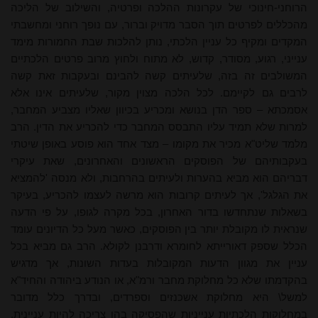
הרוחני-חינוכי של עקרונות ההלכה ופרטיה, והשילוב של הליכה
מהכללים לפרטים תוך הסבר מדויק וברור, עם נופך רוחני ומחשבתי
המקדים ומקיף כל עניין הלכתי, נותן להלכות שבת החמורות מימד
ענייני, רגוע, מסודר, קדוש, לא מתוח ולחוץ מרוב פרטים הלכתיים
המשולבים זה בזה, שלעיתים קשה להבינם ובעקבות זאת קשה
לרבים גם לקיימם. לכל הלכה מצוין מקור, שלעיתים אינו אלא
אסמכתא – ספר הדן בנושא ומכריע בכיוון שאליו מצביע המחבר,
למרות שלא תמיד עליו התבסס המחבר כדי להכריע את הדין. הרב
מלמד שליט"א מכיר את מקומו – מצד אחד הוא פוסע באופן שיטתי
בעקבותיהם של הפוסקים הראשונים והאחרונים, שאת עיקרי
דבריהם הוא מביא בהערות ולעיתים בהרחבות, ולא מנסה 'להמציא
את הגלגל', אך לעיתים קרובות הוא מרשה לעצמו להכריע, בעיקר
בשאלות שנתחדשו בדור האחרון, בכל מקרה לגופו, על פי הדעה
שנראית לו מקובלת יותר בין הפוסקים, כאשר מעל כל הדיונים עומד
הכלל שספק דאורייתא לחומרא ודרבנן לקולא. הרב גם מביא בכל
עניין את מגוון הדעות המקובלות בעדות השונות, אך מדגיש
בהקדמתו שלא כל מחלוקת מחבר ורמ"א, או הנודע ביהודה והחיד"א
למשל\ היא מחלוקת אשכנזים וספרדים, ובדרך כלל מדובר
במחלוקות הלכתיות ענייניות שהפסיקה בהן צריכה להיות עניינית,