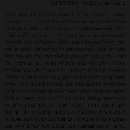
ברכה, תשע"א. 252 עמ'. (02-9709588)
במשפחת ה'דגניים' על פי הגדרתה בבוטניקה המודרנית כלולים
אלפי מינים. רק בודדים מהם זוכים להיכלל בין חמשת מיני הדגן
'שלנו', שהגדרתם משמעותית להלכות רבות – איסור חדש, איסור
כלאיים, מצות הפרשת חלה, דיני ברכות, דיני נדרים, הלכות מנחות
ועוד, ובעיקר לענין איסור חמץ בפסח ומצות אכילת מצה. הקדמונים
נתנו בהם סימן – גרגירי מיני הדגן הם מאורכים ולא עגולים, יש להם
כיסוי – המוץ, וקיים מעין חריץ בגרעינם מצד אחד, גדול יותר במיני
החיטה – ודק יותר במיני השעורה (האורז יוצא מן הכלל, בכך
שנמצאים בו שלושת הסימנים – והוא אינו מין דגן, ובכך מתבהרת
המחלוקת בין חכמים לבין רבי יוחנן בן נורי בפסחים לה, א; ואכמ"ל);
אולם למרות הסימנים האלו כמה וכמה ספיקות מלווים את הגדרת
חמשת המינים המיוחדים, ובהם ידוע בעיקר הספק שהתעורר בדורנו
בקשר לזיהוי שיבולת השועל (למרות שגם בזיהוי השיפון יש מקום
לדון, עיי"ש). המונח 'שיבולת שועל' לא נזכר בתנ"ך וידוע רק
מהמשנה ואילך, הוא לא ידוע גם בכתבי קדמונים אחרים, ואף ספק
אם שֵם זה מזכיר את בעל החיים 'שועל' (מסתמא את זנבו השעיר) או
שמדובר על צמח שנחשב כמאכל שועלים ומכאן שמו, או אולי הצמח