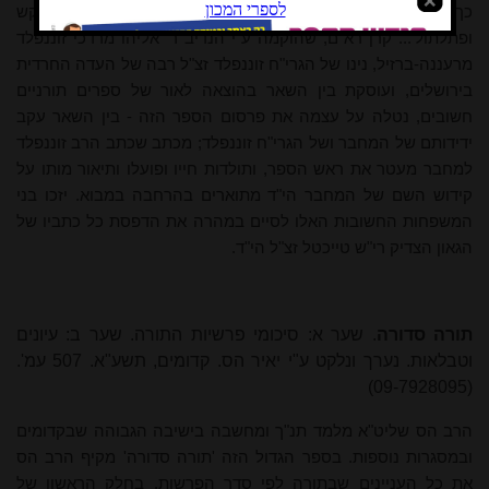
כך נאה לומר שהוא לא 'דור רשע' או 'דור עבריין' – אלא 'דור עיקש
ופתלתול'... קרן רא"ם, שהוקמה ע"י הנדיב ר' אליהו מרדכי זוננפלד
מרעננה-ברזיל, נינו של הגרי"ח זוננפלד זצ"ל רבה של העדה החרדית
בירושלים, ועוסקת בין השאר בהוצאה לאור של ספרים תורניים
חשובים, נטלה על עצמה את פרסום הספר הזה - בין השאר עקב
ידידותם של המחבר ושל הגרי"ח זוננפלד; מכתב שכתב הרב זוננפלד
למחבר מעטר את ראש הספר, ותולדות חייו ופועלו ותיאור מותו על
קידוש השם של המחבר הי"ד מתוארים בהרחבה במבוא. יזכו בני
המשפחות החשובות האלו לסיים במהרה את הדפסת כל כתביו של
הגאון הצדיק רי"ש טייכטל זצ"ל הי"ד.
תורה סדורה
. שער א: סיכומי פרשיות התורה. שער ב: עיונים
וטבלאות. נערך ונלקט ע"י יאיר הס. קדומים, תשע"א. 507 עמ'.
(09-7928095)
הרב הס שליט"א מלמד תנ"ך ומחשבה בישיבה הגבוהה שבקדומים
ובמסגרות נוספות. בספר הגדול הזה 'תורה סדורה' מקיף הרב הס
את כל העניינים שבתורה לפי סדר הפרשות. בחלק הראשון של