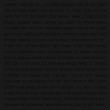
הספר (על פני 110 עמודים) מסכם הרב הס את פשטי הפסוקים
שבתורה בדרך קצרה כדי שיהיו כל דברי התורה מסודרים לפני
הלומד כשמלה, כאשר הסיכום כולל תמצות של דברי כל פרשה
ופרשה מהכלל אל הפרט, עם כותרות, חלוקה לנושאים, כותרות
משנה, וסיכום פרטי המצוות והמאורעות. הרב הס ניסה לאחוז את
החבל משני קצותיו: הכותרות וההסברים ניתנים בלשון התורה דווקא
- אך הוא מנסח אותם בשפה ברורה ומדוברת, בתוספת הסברים
קצרים בשעת הצורך. השער השני (כ-370 עמודים) כולל עשרות
טבלאות, המשוות בין פרשות מקבילות בתורה וממחישות מאורעות
ותאריכים. בשער זה נמצאים גם עיונים העוסקים בנושאים מרכזיים
בפרשה; כך למשל בפרשת ויגש מביא הרב הס ב'עיונים' (עמ' 230-
233) מקורות בחז"ל ובמפרשי המקרא ראשונים ואחרונים הדנים
בשאלה מדוע לא חזרו יעקב ובניו לארץ ישראל מיד כשהסתיים
הרעב, כולל דעתו של ה'כלי יקר' (על בראשית מז, כז) שאכן חֵטא
חטאו בני יעקב בכך ש'ביקשו להיות תושבים במקום שנגזר עליהם
גֵרות'! בעיונים לפרשת קורח (עמ' 426-430) מביא הרב הס מקורות
רבים בענין גנות המחלוקת, ובהם פיסקה ארוכה משו"ת התשב"ץ
(ח"ג סי רכז) ובו 'כְּתַב תוכחה לקהל אשר באי מיורקה' על המחלוקת