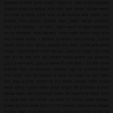
למקומות אחרים בספר זה ובספרי 'מקראי קודש' האחרים העוסקים
בנושא המדובר. אפשר לומר בפה מלא, שממש אין נקודה הקשורה
לענין הספר שלא מובאים לגביה פרטי הלכה מבוארים ומבוררים.
בנספחים שבסוף הספר, נוסף למכתבי הרבנים הנ"ל, מובאים
קונטרסים הקשורים לנושא הספר, בכרך זה – קונטרס ארוך בענין
צירוף כמה 'הלכות למשה מסיני' במציאות אחת, ומשמעות ענין זה
להלכה; קונטרס בענין השיעורים והמידות – שיטות הגרא"ח נאה
והחזון איש ופירוט היוצא מהן למעשה, בעיקר בענין גובה הסוכה
(הרב הררי מוכיח בין השאר, שבניגוד לדברי סיעת החזו"א - המנהג
בירושלים אכן התאים בפועל לשיטתו של הרב נאה לא רק לגבי
שיעור חלה וכד' – אלא לגבי כל השיעורים כולם, בדאורייתא ובדרבנן,
לקולא ולחומרא, בין אצל הפוסקים האשכנזים ובין אצל הפוסקים
הספרדים); וכן נספח עם סיפורים מרגשים על הרב אליהו זצ"ל,
בענייני הלכה והנהגה, שלהם היה עֵד המחבר שליט"א עצמו. בכל
הכרכים האחרונים של 'מקראי קודש' הוסיף המחבר בראש הספר
תיאור מרגש עד-לדמעות של הימים האחרונים בישוב חומֵש שבצפון
השומרון שפּוּנָה ונהרס ע"י אחינו בני ישראל לפני שש שנים, וכן
נמצאות בראש הספר הסכמות של ת"ח רבים שניתנו לכרכים השונים
של 'מקראי קודש', תוכן מפורט, והקדמה המתארת בין השאר את דרך