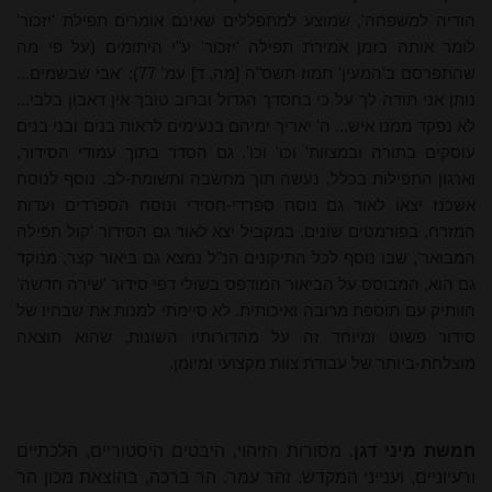
הודיה למשפחה', שמוצע למתפללים שאינם אומרים תפילת 'יזכור'
לומר אותה בזמן אמירת תפילה 'יזכור' ע"י היתומים (על פי מה
שהתפרסם ב'המעין' תמוז תשס"ה [מה, ד] עמ' 77): 'אבי שבשמים...
נותן אני תודה לך על כי בחסדך הגדול וברוב טובך אין דאבון בלבי...
לא נפקד ממנו איש... ה' יאריך ימיהם בנעימים לראות בנים ובני בנים
עוסקים בתורה ובמצוות' וכו' וכו'. גם הסדר בתוך עמודי הסידור,
וארגון התפילות בכלל, נעשה תוך מחשבה ותשומת-לב. נוסף לנוסח
אשכנז יצאו לאור גם נוסח ספרדי-חסידי ונוסח הספרדים ועדות
המזרח, בפורמטים שונים. במקביל יצא לאור גם הסידור 'קול תפילה
המבואר', שבו נוסף לכל התיקונים הנ"ל נמצא גם ביאור קצר, מנוקד
גם הוא, המבוסס על הביאור המודפס בשולי דפי סידור 'שירה חדשה'
הוותיק עם תוספת מרובה ואיכותית. לא סיימתי למנות את שבחיו של
סידור פשוט ומיוחד זה על מהדורותיו השונות, שהוא תוצאה
מוצלחת-ביותר של עבודת צוות מקצועי ומיומן.
חמשת מיני דגן
. מסורות הזיהוי, היבטים היסטוריים, הלכתיים
ורעיוניים, וענייני המקדש. זֹהר עמר. הר ברכה, בהוצאת מכון הר