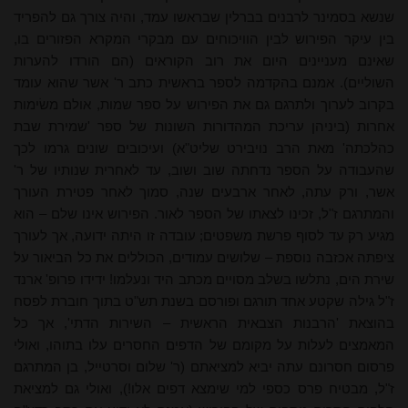
שנשא בסמינר לרבנים בברלין
שבראשו עמד, והיה צורך גם להפריד
בין עיקר הפירוש לבין הוויכוחים עם מבקרי המקרא הפזורים בו,
שאינם מעניינים היום את רוב הקוראים (הם הורדו להערות
השוליים). אמנם בהקדמה לספר בראשית כתב ר' אשר שהוא עומד
בקרוב לערוך ולתרגם גם את הפירוש על ספר שמות, אולם משׂימות
אחרות (ביניהן עריכת המהדורות השונות של ספר 'שמירת שבת
כהלכתה' מאת הרב נויבירט שליט"א) ועיכובים שונים גרמו לכך
שהעבודה על הספר נדחתה שוב ושוב, עד לאחרית שנותיו של ר'
אשר, ורק עתה, לאחר ארבעים שנה, סמוך לאחר פטירת העורך
והמתרגם ז"ל, זכינו לצאתו של הספר לאור. הפירוש אינו שלם – הוא
מגיע רק עד לסוף פרשת משפטים; עובדה זו היתה ידועה, אך לעורך
ציפתה אכזבה נוספת – שלושים עמודים, הכוללים את כל הביאור על
שירת הים, נתלשו בשלב מסויים מכתב היד ונעלמו! ידידו פרופ' ארנד
ז"ל גילה שקטע אחד תורגם ופורסם בשנת תש"ט בתוך חוברת לפסח
בהוצאת 'הרבנות הצבאית הראשית – השירות הדתי', אך כל
המאמצים לעלות על מקומם של הדפים החסרים עלו בתוהו, ואולי
פרסום חסרונם עתה יביא למציאתם (ר' שלום וסרטייל, בן המתרגם
ז"ל, מבטיח פרס כספי למי שימצא דפים אלו!), ואולי גם למציאת