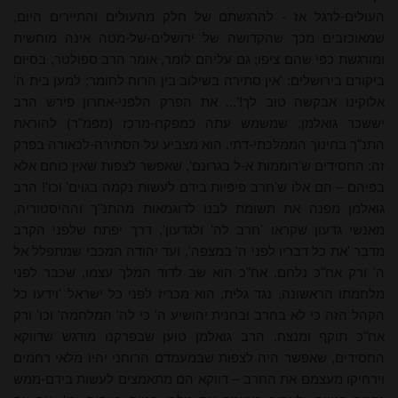
העולים-לרגל אז - להרגשתם של חלק מהעולים והתיירים היום,
שמאוכזבים מכך שהקדושה של ירושלים-של-מטה אינה מוחשית
ומורגשת כפי שהם ציפו; גם עליהם לומר, אומר הרב ספולטר, בסיום
ביקורם בירושלים: 'אין סתירה בשילוב בין הרוח לחומר; למען בית ה'
אלוקינו אבקשה טוב לך!'... את הפרק הלפני-אחרון פירש הרב
יששכר גואלמן, שמשמש עתה כמפקח-מרכֵז (מפמ"ר) להוראת
התנ"ך בחינוך הממלכתי-דתי. הוא מצביע על הסתירה-לכאורה בפרק
זה: החסידים ש'רוממות א-ל בגרונם', שאפשר לצפות שאין כוחם אלא
בפיהם – הם אלו ש'חרב פיפיות בידם לעשות נקמה בגוים' וכו'! הרב
גואלמן מפנה את תשומת לבנו לדוגמאות מהתנ"ך וההיסטוריה,
מאנשי גדעון שקראו 'חרב לה' ולגדעון', דרך יפתח שלפני הקרב
מדבֵר 'את כל דבריו לפני ה' במצפה', ועד יהודה המכבי שמתפלל אל
ה' ורק אח"כ נלחם. אח"כ הוא שב לדוד המלך עצמו, שכבר לפני
מלחמתו הראשונה, נגד גלית, הוא מכריז לפני כל ישראל 'וידעו כל
הקהל הזה כי לא בחרב ובחנית יהושיע ה' כי לה' המלחמה' וכו' ורק
אח"כ תוקף ומנצח. הרב גואלמן טוען שבפרקנו מודגש שדווקא
החסידים, שאפשר היה לצפות שבמעמדם הרוחני יהיו מלאי רחמים
וירחיקו מעצמם את החרב – דווקא הם מתאמצים לעשות בידם-ממש