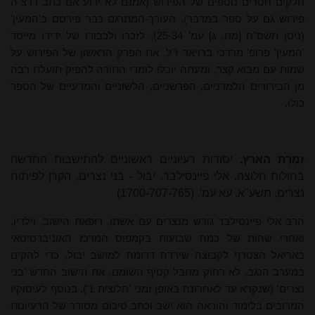
חלקים חסרים נוספים של הפירוש
(אמנם לא ידוע אם כתב רדצ"ה
פירוש גם על ספר במדבר).
העורך-המתרגם כבר פירסם ב'המעין'
(ניסן תשס"ח [מח, ג] עמ' 25-34), לזכרו ולכבודו של ידידו מייסד
'המעין' פרופ' מרדכי ברויאר ז"ל, את הפרק הראשון של הפירוש על
שמות עם מבוא קצר, ומעתה יוכלו לומדי התורה להפיק תועלת רבה
מן הבירורים הלמדניים, הפרשניים, הלשוניים והמדעיים של הספר
כולו.
זִמְרַת הארץ.
יסודות רעיוניים ראשוניים להתישבות החדשה
בחולות חלוצה. אלי פיינסילבר. יבול - בני נצרים, הקרן לפיתוח
נצרים, תשע"א. עא עמ'. (1700-707-765)
הרב אלי פַיינְסִילבר גורש מנצרים עם אשתו, רופאת הישוב, וילדיו,
ואחרי שהות של כמה שבועות בקמפוס המרכז האוניברסיטאי
באריאל הצטרף לקבוצה שירדה דרומה למושב יבול, כדי להקים
במערב הנגב, לא רחוק מחבל קטיף השומם, את הישוב החדש 'בני
נצרים' (שנקרא עד לאחרונה באופן זמני 'חלוצית 1'). בנוסף לעיסוקיו
המרובים בלימוד והוראה הוא ישב וכתב סיכום מסודר של הרעיונות