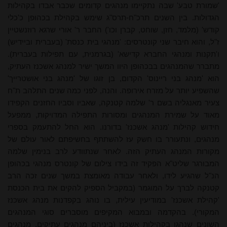
'שמורת טבע' שבה נתקיימו מנהגים קדומים שכבר אבדו בקהילות
הגדולות. בין השנים תרכ"ח-תרס"ג שימש בקהילת בכהופן כ'כלי
קודש' (מלמד, חזן, שוחט, קברן וכו') החבר ר' אורי שרגא רוזנשטיין
ז"ל, והוא חיבר שני קונטרסים: 'מנהגי בית כנסת' (בעברית וביידיש)
ו'תקנות ומנהגי החברא קדישא' (בגרמנית, עם תפילות בעברית).
מתברר שהמנהגים בבכהופן היוו המשך ישיר למנהג אשכנז העתיק,
הוא 'מנהג בני ריינוס' הקדום, בן זוגו של 'מנהג בני אושטרייך'
שהשפיע יותר על מזרח אירופה. והנה, לפני כמה שנים התלהב ת"ח
צעיר מאנגליה בשם ר' שלמה קטנקה, שאביו וסביו החזנים הקפידו
מאוד על שמירת המנהגים ומסורות התפילה המדויקות, ממפעל
חידוש קהילות 'מנהג אשכנז' בדורנו. הוא החל להתעמק בספרי
מנהגים, ונתעורר בו חשק עז להשתתף בחשיפתם לאור עולם של
מקורות המנהג העתיק הזה. לאחר שנתוודע לרב בנימין שלמה
המבורגר שליט"א הפקיד זה בידו צילום של קונטרס מנהגי בכהופן
הנ"ל שהגיע לידו, ולאחר עבודה מאומצת במשך שנים זכה הרב
קטנקה לברך על המוגמר (במקביל הספיק להקים את בית הכנסת
'קהילת אשכנז' במודיעין עילית, בו נוהג בקפדנות מנהג אשכנז
המקורי). בהקדמה ובמבוא המקיפים מוסברים סוגי המנהגים
השונים שנהגו בקהילות אשכנז (ביניהם מנהגים עתיקים, מנהגים