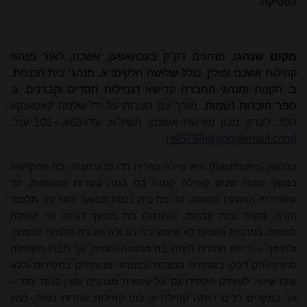
הפסיקה.
מקום שנהגו.
מנהגים דק"ק בעכהאפען, אשכנז, לאור מנהגי
קהילות אשכנז ופולין. כולל שלושה חלקים: א. מנהגי בית הכנסת.
ב. תקנות ומנהגי החברה קדישא דגמילות חסדים וקברנים. ג.
ספר הזכרות נשמות.
נערך עם הערות על ידי שלמה קאטאנקע
הלוי. לונדון, מכון מורשת אשכנז, תשע"א. עד+463 +101 עמ'.
)
sk5758@googlemail.com)
בכהופן (
Bechhofen
) היא עיירה כפרית בדרום גרמניה, בה התקיימה
במשך מאות שנים קהילה קטנה בת כמה עשרות משפחות, עד
ששרידיה הושמדו בשואה. היו בה בית כנסת מפואר עשוי עץ, תלמוד
תורה, מקוה ובית קברות, והתנהלו בה במשך דורות חיי קהילה
למופת. במרבית השנים לא שימש בה רב ולא היו בה תלמידי חכמים,
ולהיפך – ידיעת התורה היתה בה מועטה-יחסית, אך חברי הקהילה
לדורותיהם דבקו בשמירת המצוות ובמנהגי אבותיהם במסירות וללא
שום שינוי. לעיתים הקפידו גם על שמירת מנהגים שאין להם יסוד –
אך במקרים רבים היתה קהילה זו, כמו קהילות אחרות כמוה, כמין