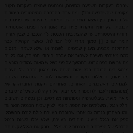
שהחלו בעקבות השפעה מסוימת, ומנהגים שנוצרו בעקבות תקנה
מקומית שהשתרשה וכד'), ומתוארת בהרחבה ההיסטוריה היהודית
של בכהופן. בין השאר מוצגות שם תמונות מרהיבות של פנים בית
הכנסת, שקירותיו ותקרתו צוירו ביד אומן והיוו פנינה אומנותית,
יהודית והיסטורית, עד שהוצת בית הכנסת ע"י הנכבדים שבין אזרחי
העיר הגויים [!] סמוך אחרי 'ליל הבדולח', כאשר הקהילה כבר
התרוקנה מבניה. מעניין שבימינו, 'לשמה' או 'שלא לשמה', מנסים
כמה מאזרחי העיירה לשחזר את עברה היהודי המיוחד, וגם כל זה
מתואר שם בפרוטרוט. בהמשך על פני כשלוש מאות עמודים מובאים
מנהגי בית הכנסת בכל ימות השנה עם מנגנון נרחב של הערות
מחכימות, הכוללות מקורות והשוואות לספרי המנהגים השונים
ולמנהגים האשכנזיים האחרים, ואחריהם תקנות החברה-קדישא
(מתורגמות לעברית) וספר ה'ממורבוק' של הקהילה, כשכל פרט בהם
מואר ומוער. ביבליוגרפיה ומפתחות מפורטים, וכן נספחים חשובים
וחלק אנגלי, משלימים את הספר. מעניין לציין שבית הכנסת הואר עד
יומו האחרון בנרות גם אחרי שחוברה העיירה כולה לזרם החשמל,
ספק אם בגלל מיעוט היהודים בעיירה, שלא יכלו לשאת בנטל
הכלכלי של הפיכת בית הכנסת ל'חשמלי' – ספק אם בגלל עקשנותם