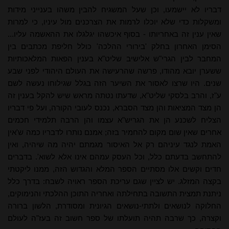
דבריו לא יישמעו, וכן שעל המשגיח להבין משהו בענייני מידות
ומשקלות כדי שלא יוכלו לרמות את הצרכנים מול עיניו, כי למרות
שאין ענין זה באחריותו - בסוף איכשהו יגלגלו את ההאשמה עליו...
הסימן האחרון בחלק 'בירורי ההלכה' כולל חליפת מכתבים בין
המחבר לבין הגרי"ש אלישיב שליט"א בענין הפאות המלאכותיות
ששערן יובא מהודו, פרשה שהרעישה את העולם היהודי לפני שבע
שנים. היו שרצו לאסור את השיער הזה בגלל שגילוחו נעשה לשם
ע"ז, והרב בלסקי שליט"א, שדעתו נטתה מראש שיש להקל בענין זה
הן מצד המציאות והן מצד הסברא, נכנס לעובי הקורה, ועל פי דבריו
הצליח לשכנע הן את הגריש"א עצמו והן הרבה תלמידי חכמים
אחרים שאין שום מקום להחמיר בזה; אמנם נותרו לדבריו כמה ש'אין
האמת לנגד עיניהם רק אל האיסור מגמתם יהיה מה שיהיה, ואין
להתחשב בדעתם כלל, וכל העסק עמהם אינו אלא לשוא'. בדברים
חדים וקשים אלו מסתיים הספר המלא והגדוש הזה, ממנו ליקטתי
בקצה המזלג. יש לציין שגם עריכת הספר ראויה לשבח: בדרך כלל
ניתנת תמצית התשובה בתחילתה ואחריה התוכן ההלכתי והנימוקים,
החלוקה לנושאים ולתתי-נושאים הגיונית ומסודרת, הלשון ברורה
וקצרה, כך שרבה תהיה תועלתו של ספר חשוב זה בעז"ה לעולם