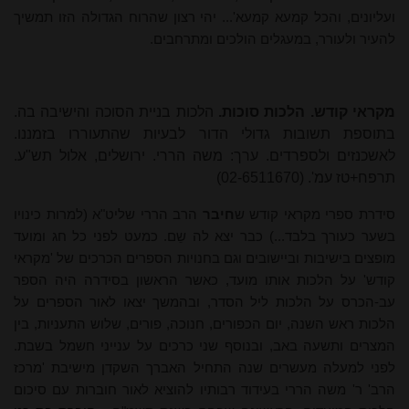
ועליונים, והכל קמעא קמעא'... יהי רצון שהרוח הגדולה הזו תמשיך
להעיר ולעורר, במעגלים הולכים ומתרחבים.
מקראי קודש. הלכות סוכות.
הלכות בניית הסוכה והישיבה בה.
בתוספת תשובות גדולי הדור לבעיות שהתעוררו בזמננו.
לאשכנזים ולספרדים. ערך: משה הררי. ירושלים, אלול תש"ע.
תרפח+טז עמ'. (02-6511670)
סידרת ספרי מקראי קודש ש
חיבר
הרב הררי שליט"א (למרות כינויו
בשער כעורך בלבד...) כבר יצא לה שֵם. כמעט לפני כל חג ומועד
מופצים בישיבות וביישובים וגם בחנויות הספרים הכרכים של 'מקראי
קודש' על הלכות אותו מועד, כאשר הראשון בסידרה היה הספר
עב-הכרס על הלכות ליל הסדר, ובהמשך יצאו לאור הספרים על
הלכות ראש השנה, יום הכפורים, חנוכה, פורים, שלוש התעניות, בין
המצרים ותשעה באב, ובנוסף שני כרכים על ענייני חשמל בשבת.
לפני למעלה מעשרים שנה התחיל האברך השקדן מישיבת 'מרכז
הרב' ר' משה הררי בעידוד רבותיו להוציא לאור חוברות עם סיכום