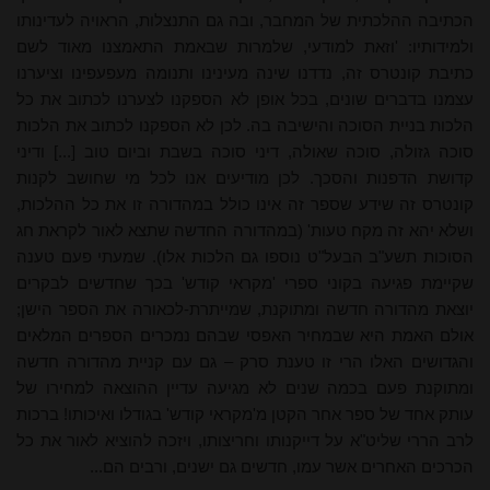
הכתיבה ההלכתית של המחבר, ובה גם התנצלות, הראויה לעדינותו
ולמידותיו: 'וזאת למודעי, שלמרות שבאמת התאמצנו מאוד לשם
כתיבת קונטרס זה, נדדנו שינה מעינינו ותנומה מעפעפינו וציערנו
עצמנו בדברים שונים, בכל אופן לא הספקנו לצערנו לכתוב את כל
הלכות בניית הסוכה והישיבה בה. לכן לא הספקנו לכתוב את הלכות
סוכה גזולה, סוכה שאולה, דיני סוכה בשבת וביום טוב [...] ודיני
קדושת הדפנות והסכך. לכן מודיעים אנו לכל מי שחושב לקנות
קונטרס זה שידע שספר זה אינו כולל במהדורה זו את כל ההלכות,
ושלא יהא זה מקח טעות' (במהדורה החדשה שתצא לאור לקראת חג
הסוכות תשע"ב הבעל"ט נוספו גם הלכות אלו). שמעתי פעם טענה
שקיימת פגיעה בקוני ספרי 'מקראי קודש' בכך שחדשים לבקרים
יוצאת מהדורה חדשה ומתוקנת, שמייתרת-לכאורה את הספר הישן;
אולם האמת היא שבמחיר האפסי שבהם נמכרים הספרים המלאים
והגדושים האלו הרי זו טענת סרק – גם עם קניית מהדורה חדשה
ומתוקנת פעם בכמה שנים לא מגיעה עדיין ההוצאה למחירו של
עותק אחד של ספר אחר הקטן מ'מקראי קודש' בגודלו ואיכותו! ברכות
לרב הררי שליט"א על דייקנותו וחריצותו, ויזכה להוציא לאור את כל
הכרכים האחרים אשר עמו, חדשים גם ישנים, ורבים הם...