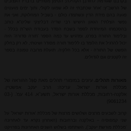
בקרבם שגורמת לחורבן הקהילה; הסימן מסתיים בדבריו העצובים
של הרשב"ץ: 'אחר שכתבתי זה לא שמעו לקולי, ותוך ימים מועטים
פגעה בהם מידת הדין ונשתמדו כולם - בשביל המחלוקת, ואני את
נפשי הצלתי'! הגאון הישיש רבי שריה דבליצקי שליט"א כותב
בהסכמתו המיוחדת לספר בשבח הסדר בעבודת השי"ת בכלל -
ובלימוד התורה בפרט, ומדגיש עד כמה הספר 'תורה סדורה' הזה
יכול להרגיל את הלומד בו ללימוד תורה מסודר ושיטתי, לא רק בחלק
הפשט של התורה - אלא בכל חלקיה. תועלת מרובה טמונה בספר
זה לקטנים וגם לגדולים.
מאורות תהלים.
עיונים במזמורי תהלים מאת סֶגֶל ההוראה של
מכללת אורות ישראל. עריכה: הרב יעקב אפשטיין.
אלקנה-רחובות, מכללת אורות ישראל, תשע"א. 414 עמ'. (03-
9061234)
קרוב לשבעים מרצים ושלושים מרצות של מכללת 'אורות ישראל' על
שני קמפוסיה – באלקנה וברחובות (האחרון נקרא עד לאחרונה
'מכללת מורשת יעקב'), השתתפו בשלוש השנים האחרונות בפרויקט