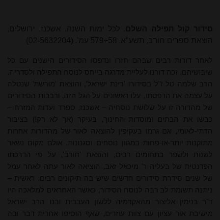
סידור קול תפילה השלם
. לכל ימות השנה. אשכנז. ירושלים,
הוצאת ספרים חורב, תשע"א. 579+58 עמ'. (02-5632204)
לאחר דורות רבים שבהם חזרו ונדפסו הסידורים הישנים עם כל
שיבושיהם, זכה דורנו לעליית מדרגה בייחס לנוסח התפילה ולסדריה.
הרב שלמה טל ז"ל בסידורו 'רינת ישראל', והוצאת 'מורשת' שנטלה
על עצמה את הדפסתו, עלו ראשונים על הגל הזה, ורבבות הסידורים
של מהדורה זו על שלושת נוסחיה – אשכנז, ספרד ועדות המזרח –
כבשו את הבתים ומוסדות החינוך, בעיקר (אך לא רק!) בציבור
הדתי-לאומי, וגם גרמו בעקיפין להוצאה לאור של מהדורות אחרות
מתוקנות יותר-או-פחות במגוון נוסחים וסגנונות. אולם מקום נשאר
לשנות ולשפר בתחומים רבים, והוצאת 'חורב', על פי הדרכתו
הפדנטית של בעליה ר' מיכאל זאב, הוציאה לאור עתה לאחר עמל
של שנים סידרת סידורים חדשים שיש בה תיקונים רבים: ראשית –
ניתנה תשומת לב רבה לנוסח הסידור, כאשר האחראים למלאכה היו
ד"ר בנימין אליצור מהאקדמיה ללשון העברית ובנו הרב ישראל
מישיבת אור עציון עם צוות עוזרים, שאף הוסיפו אחרית דבר ובה