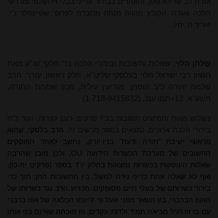
אגרת רב שרירא גאון, והאחרים בבירור ענייני בבלי וירושלמי ומדרשי
הלכה ואגדה. הקובץ מהווה מנחה מכובדת לפרופ' שטיינפלד נ"י,
יאריך ה' ימיו.
שֻלחן הלוי.
שאלות ותשובות ובירורי הלכה בד' חלקי שו"ע מאת
הגאון רבי ישראל הלוי בעלסקי שליט"א. חלק ראשון. עורך: הרב
שלמה יהודה ליב הופמן. מודיעין עילית, מכון שמחת התורה,
תשע"א. 12+תמו עמ'. (1-718-9415832)
כשלוש מאות וחמישים תשובות בכ"ז פרקים, רובן קצרות, ועוד כ"ח
בירורי הלכה ארוכים, נמצאים בספר מרשים זה.
הרב בלסקי, שהוא
מראשי ישיבת "תורה ודעת" בניו-יורק, נחשב לאחד הפוסקים
החשובים של מערכת הכשרות הידועה
OU
, ולכן מובן שהרבה
שאלות העוסקות בכשרות נמצאות בחלק יו"ד בספר (פרקים יח-כו),
ואף לא שאלה אחת בדיני נידה למשל. בין התשובות ההן, תוך כדי
בירור כשרותם של בעלי חיים מסופקים, מכריע הרב נגד כשרותו של
האווז הברברי, בין השאר מפני שעל פי ידיעתו הכלאה של אווז ברברי
עם ברווז רגיל מביאה תמיד ולדות עקרים, וזו הוכחה שאינם בני אותו