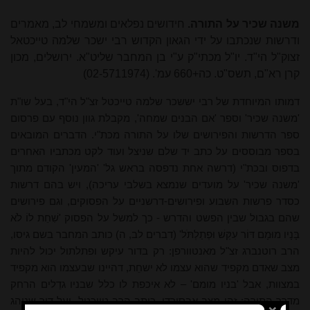
משנה שכיר על התורה.
חידושים נפלאים ומשמחי לב, מאמרים
ודרשות שנכתבו על ידי הגאון הקדוש רבי ישכר שלמה טייכטאל
זצוק"ל הי"ד. יו"ל מכתי"ק ע"י בן המחבר שליט"א. ירושלים, מכון
קרן רא"ם, תשס"ט. כה+660 עמ'. (
(02-5711974
דמותו המיוחדת של רבי יששכר שלמה טייכטל זצ"ל הי"ד, בעל שו"ת
'משנה שכיר' וספר 'אם הבנים שמחה', מקבלת גוון נוסף עם פרסום
ספר הדרשות והפירושים שלו על התורה מכת"י. הדברים המובאים
בספר מבוססים על כתב יד שלם שניצל ועוד לקט מכתביו האחרים
בדפוס ובכת"י (דרשה אחת נדפסה בראש גל' 'המעין' הקודם מתוך
'משנה שכיר' על מועדים שנמצא בשלבי עריכה), ויש בהם דרשות
כסדר פרשות השבוע ופירושים-דרשניים על הפסוקים, וגם פירושים
שהם בגבול שבין הפשט והדרש - כך למשל על הפסוק 'שִׁחֵת לוֹ לֹא
בָּנָיו מוּמָם דּוֹר עִקֵּשׁ וּפְתַלְתֹּל' (דברים לב, ה) כותב המחבר בשם גיסו,
הרב רוטנברג זצ"ל מאנטוורפן: רק בדור עיקש ופתלתול יכול להיות
מצב שאדם מקפיד שהוא עצמו לא ישחֵת, דהיינו שבעצמו הוא מקפיד
במצוות, אבל 'בניו מומם' – לא איכפת לו כלל שבניו גדֵלים הרחק
מדרך התורה; זהו מצב אבסורדי, כותב הרב טייכטל, ועל דור שנוהג