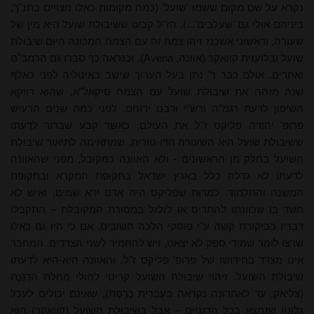
נקרא על שם מקום ששמו 'שועל' (כמה מקומות כאלו מצויים בתנ"ך,
ביניהם אולי גם 'שעלבים'...). חז"ל קבעו ששיבולת שועל היא מין של
שעורה, וראשוני אשכנז זיהו צמח זה עם הצמח המכונה היום שיבולת
שועל ובלועזית קוואקר (אוונה,
Avena
), וכנראה כך סברו גם הרמב"ם
ואחרים. אולם כבר ר' נתן בעל הערוך שישב באיטליה לפני כאלף
שנה מזהה את שיבולת שועל עם הצמח סיקאל"א, שהוא דווקא
השיפון לדעת רגמ"ה ורש"י ורבנו ירוחם. לפני כמה שנים הרעיש
פרופ' יהודה פליקס ז"ל את העולם, כאשר קבע שברור לדעתו
ששיבולת שועל היא השעורה הדו-טורית, שמתאימה לתיאור שיבולת
השועל בחלק מן הראשונים - ולא האוונה כמקובל, מפני שהאוונה
לדעתו לא גדלה כלל בארץ ישראל בתקופת המקרא ובתקופת
המשנה והתלמוד. למרות שפליקס היה אדם ירא שמים, ואיש לא
חשד בו שכוונתו להתריס או לזלזל במסורת המקובלת – התקבלו
דבריו בביקורת קשה ע"י פוסקי הלכה חשובים, אם כי היו גם כאלו
שרצו לומר שמידי ספק לא יצאנו, ויש להחמיר לשני הצדדים. המחבר
אינו מצדד בחידושו של פרופ' פליקס ז"ל, והאוונה היא-היא לדעתו
שיבולת השועל. זיהוי שיבולת השועל קריטי לחולי מחלת הדַגֶנֶת
(צליאק; עד לאחרונה נקראה בעברית כָּרֶסֶת), שאינם יכולים לעכל
גלוטן שנמצא בכל הדגניים – אבל בשיבולת השועל (קוואקר) הוא