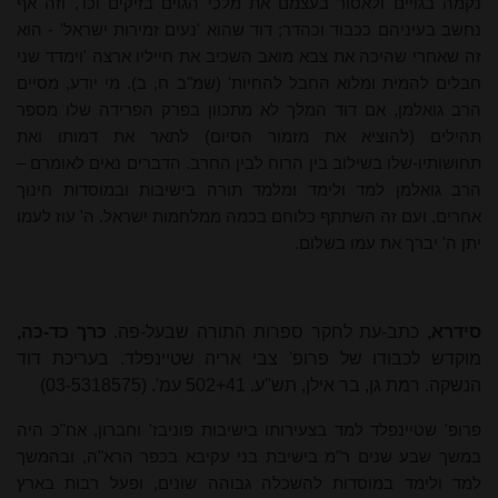
נקמה בגויים ולאסור בעצמם את מלכי הגוים בזיקים וכו', וזה אף
נחשב בעיניהם ככבוד וכהדר; דוד שהוא 'נעים זמירות ישראל' - הוא
זה שאחרי שהיכה את צבא מואב השכיב את חייליו ארצה 'וימדד שני
חבלים להמית ומלוא החבל להחיות' (שמ"ב ח, ב). מי יודע, מסיים
הרב גואלמן, אם דוד המלך לא מתכוון בפרק הפרידה שלו מספר
תהילים (להוציא את מזמור הסיום) לתאר את דמותו ואת
תחושותיו-שלו בשילוב בין הרוח לבין החרב. הדברים נאים לאומרם –
הרב גואלמן למד ולימד ומלמד תורה בישיבות ובמוסדות חינוך
אחרים, ועם זה השתתף כלוחם בכמה ממלחמות ישראל. ה' עוז לעמו
יתן ה' יברך את עמו בשלום.
סידרא,
כתב-עת לחקר ספרות התורה שבעל-פה.
כרך כד-כה,
מוקדש לכבודו של פרופ' צבי אריה שטיינפלד. בעריכת דוד
הנשקה. רמת גן, בר אילן, תש"ע. 502+41 עמ'. (
03-5318575
)
פרופ' שטיינפלד למד בצעירותו בישיבות פוניבז' וחברון, אח"כ היה
במשך שבע שנים ר"מ בישיבת בני עקיבא בכפר הרא"ה, ובהמשך
למד ולימד במוסדות להשכלה גבוהה שונים, ופעל רבות בארץ