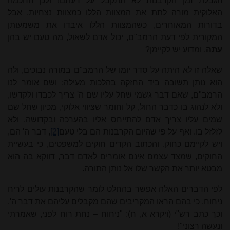
הגבלת זמן הקרבנות לא תתקבל על דעתם! ולכן החכמה
האלוקית מורה לתת את המצוות הללו כמצוות נצחיות. אבל
בדורות המאוחרים, כשהמצוות הללו איבדו את משמעותן
המקורית לפי דעת הרמב"ם, יכול אדם לשאול, מה טעם יש בהן
עתה
, ומדוע יש לקיימן?
שאלה זו לא היתה על סדר יומו של הרמב"ם במורה נבוכים, ולה
הוא נותן תשובה ביד החזקה בהלכות מעילה; ושם אומר לנו
הרמב"ם, שאם דבר גשמי שחל עליו שם ה' צריך לכבדו ולקדשו,
ולא לנהוג בו כדבר החול, קל וחומר שציווי אלוקי, מכיון שחל שם
שמים עליו צריך אדם להתייחס אליו בהערכה ובקדושה, ולא
לזלזל בו. ואף על פי שהיום הקרבנות הם בלי טעם
[2]
, דבר ה' הם,
ויש לקיימם כחוק. והכתוב הקדים חוקים למשפטים, כי בעשיית
החוקים, שמצד עצמם אינם אומרים לאדם דבר, דווקא בה הוא
מבטא יותר את הקשר שלו אל נותן התורה.
לפי הדברים האלה אפשר בהחלט לומר שהקרבנות עולים לריח
ניחוח, כי בהם הראו המקריבים שהם מקבלים עליהם את דבר ה'.
וכך כתב רש"י (ויקרא א, ח): "ניחוח – נחת רוח לפני, שאמרתי
ונעשה רצוני"!