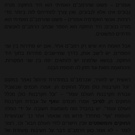
אומרים – פשוט שהרמב"ם האמיתי הוא היד החזקה; מורה
נבוכים אינו אלא לנבוכים, ואין צורך להתייחס לזה ביותר מדי
רצינות. ואנשי האקדמיה אומרים – פשוט שהרמב"ם האמיתי הוא
מורה נבוכים; היד החזקה הוא הספר שכתב הרמב"ם לאנשים
הדתיים הפשוטים.
אבל האמת היא שיש רק רמב"ם אחד. ואם יש סתירות בין שני
הספרים, יש לישב אותן, כדרך שמיישבים סתירות בתוך היד
החזקה. בנושא שלפנינו יש להתאים יפה בין שני המקורות,
וההתאמה הזאת עוד תתן לנו תוספת הבנה.
ראשית יש להעיר, שברמב"ם במהדורת פרנקל נאמר במקום
"וכל הקרבנות כולן מכלל החוקים הן. אמרו חכמים שבשביל
עבודת הקרבנות העולם עומד" – "וכל הקרבנות כולן מכלל
החוקים הן.
לפיכך
אמרו חכמים ש
אף
על עבודת הקרבנות
העולם עומד". יש בהבדל הזה משמעות חשובה. על ידי המלה
הנוספת "אף" מתחדד פרוש מה שנאמר אחר כך "שבעשיית
החוקים והמשפטים
זוכין הישרים לחיי העולם הבא" וכו'. רצוני
לומר – לא אמר כאן הרמב"ם דבר על חשיבות מיוחדת של