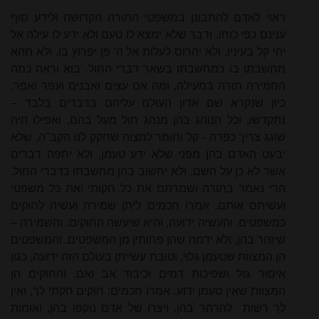
ראוי לאדם להתבונן במשפטי התורה הקדושה ולידע סוף
ענינם כפי כוחו. ודבר שלא ימצא לו טעם ולא ידע לו עילה אל
יהי קל בעיניו, ולא יהרוס לעלות אל ה' פן יפרוץ בו, ולא תהא
מחשבתו בו כמחשבתו בשאר דברי החול. בוא וראה כמה
החמירה תורה במעילה, ומה אם עצים ואבנים ועפר ואפר,
כיון שנקרא שם אדון העולם עליהם בדברים בלבד –
נתקדשו, וכל הנוהג בהן מנהג חול מעל בהם, ואפילו היה
שוגג צריך כפרה - קל וחומר למצוה שחקק לנו הקב"ה, שלא
יבעט האדם בהן מפני שלא ידע טעמן, ולא יחפה דברים
אשר לא כן על השם, ולא יחשוב בהן מחשבתו כדברי החול.
הרי נאמר בתורה ושמרתם את כל חקותי ואת כל משפטי
ועשיתם אותם. אמרו חכמים ליתן שמירה ועשיה לחוקים
כמשפטים. והעשיה ידועה, והיא שיעשה החוקים. והשמירה –
שיזהר בהן, ולא ידמה שהן פחותין מן המשפטים. והמשפטים
הן המצוות שטעמן גלוי, וטובת עשייתן בעולם הזה ידועה, כגון
איסור גזל ושפיכות דמים וכיבוד אב ואם. והחוקים הן
המצוות שאין טעמן ידוע. אמרו חכמים: חוקים חקתי לך, ואין
לך רשות
להרהר בהן, ויצרו של אדם נוקפו בהן, ואומות