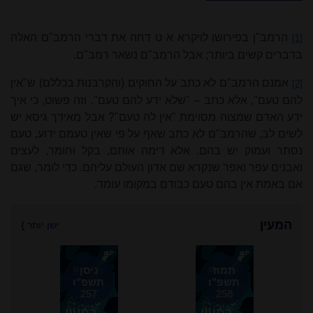
הרמב"ן בפירושו לויקרא א ט דחה את דברי הרמב"ם האלה
[1]
בדברים קשים ביותר; אבל הרמב"ם נשאר רמב"ם.
אמנם הרמב"ם לא כתב על החוקים (והקרבנות בכללם) ש"אין
[2]
להם טעם", אלא כתב – "שלא ידע להם טעם". וזה פשוט, כי איך
ידע האדם שמצוה מסוימת "אין לה טעם"? אבל מאידך גיסא יש
לשים לב, שהרמב"ם לא כתב שאף על פי שאין טעמם ידוע, טעם
נסתר ועמוק יש בהם. אלא דימה אותם, בקל וחומר, לעצים
ואבנים עפר ואפר שנקרא שם אדון העולם עליהם. כדי לומר, שגם
אם באמת אין בהם טעם כבודם במקומו עומד.
המעין
ישן יותר
}
תמוז
ניסן
תשפ"ו
תשפ"ו
257
258