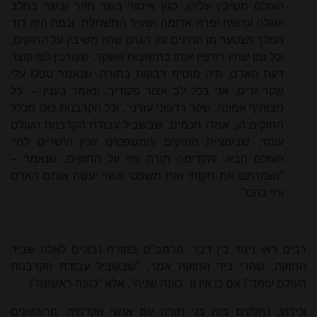
העולם משיבין עליהן, כגון איסור בשר חזיר ובשר בחלב
ועגלה ערופה ופרה אדומה ושעיר המשתלח. וכמה היה דוד
המלך מצטער מן המינים ומן הגוים שהיו משיבין על החוקים,
וכל זמן שהיו רודפין אותו בתשובות השקר, שעורכין לפי קוצר
דעת האדם, היה מוסיף דבקות בתורה. שנאמר טפלו עלי
שקר זדים, אני בכל לב אצור פקודיך. ונאמר בענין – "כל
מצותיך אמונה, שקר רדפוני עזרני". וכל הקרבנות כולן מכלל
החוקים הן. אמרו חכמים, שבשביל עבודת הקרבנות העולם
עומד, שבעשיית החוקים והמשפטים זוכין הישרים לחיי
העולם הבא. והקדימה תורה צווי על החוקים, שנאמר –
"ושמרתם את חקותי ואת משפטי אשר יעשה אותם האדם
וחי בהם".
רבים ראו ניגוד בין דברי הרמב"ם במורה נבוכים לאלה שביד
החזקה. שהרי ביד החזקה אמר, "שבשביל עבודת הקרבנות
העולם עומד"! אם כן אין זו "כוונה שניה", אלא "כוונה ראשונה"!
וכידוע, נחלקים בזה בני תורה עם אנשי אקדמיה. הראשונים