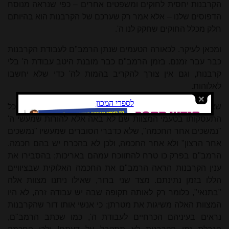
הקרבנות יחסית לחוקים ומשפטים אחרים – כפי שנראה מנוסח
הדפוסים שלנו – אלא אמר רק שערכם של הקרבנות הוא בהיותם
חלק מכלל החוקים שחקק לנו ה'.
ומכאן לעיקר. לכאורה הטעמים שנתן הרמב"ם לעבודת הקרבנות
כבר עבר זמנם. בזמן הרמב"ם כבר מובנת היטב עבודת ה' בלי
קרבנות, וגם אין צורך להקריב בהמות לה' כדי שלא יחשבו
לאלוהות.
שאלה זו אינה צריכה להטריד את הרמב"ם במורה נבוכים. כל
התעסקותו בטעמי המצוות שם לא באה אלא להורות שמעשי ה'
"נמשכים אחר החכמה", שלא כדברי הסוברים שמעשיו "נמשכים
אחר הרצון" ולא אחר החכמה, ולכן לא בהכרח יש בהם חכמה.
הרמב"ם בפרק כו טרח להתווכח עמהם באריכות; בהסבירו את
ענין הקרבנות הראה הרמב"ם את החכמה האלוקית שבציוויים
הללו בזמן נתינתם. מצד שני ברור, שאילו ניתנו מצוות אלה
"בתנאי", כלומר רק לאותה תקופה שבה יש עבודה זרה, לא היו
המצוות האלה משיגות את מטרתן; כי אנשי אותו דור שהקרבנות
נראים בעיניהם הכרחיים לעבודת ה', כמו שכתב הרמב"ם,