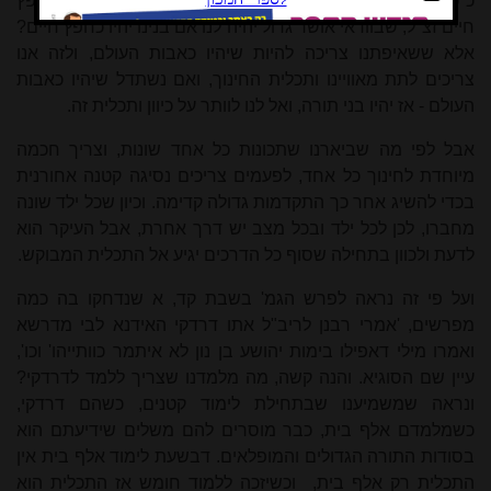
כ"כ שיהיו כאפרים וכמנשה, ומדוע לא נברך אותם שיהיו כחפץ
חיים זצ"ל, שבוודאי אושר גדול יהיה לנו אם בנינו יהיו כחפץ חיים?
אלא ששאיפתנו צריכה להיות שיהיו כאבות העולם, ולזה אנו
צריכים לתת מאוויינו ותכלית החינוך, ואם נשתדל שיהיו כאבות
העולם - אז יהיו בני תורה, ואל לנו לוותר על כיוון ותכלית זה.
אבל לפי מה שביארנו שתכונות כל אחד שונות, וצריך חכמה
מיוחדת לחינוך כל אחד, לפעמים צריכים נסיגה קטנה אחורנית
בכדי להשיג אחר כך התקדמות גדולה קדימה. וכיון שכל ילד שונה
מחברו, לכן לכל ילד ובכל מצב יש דרך אחרת, אבל העיקר הוא
לדעת ולכוון בתחילה שסוף כל הדרכים יגיע אל התכלית המבוקש.
ועל פי זה נראה לפרש הגמ' בשבת קד, א שנדחקו בה כמה
מפרשים, 'אמרי רבנן לריב"ל אתו דרדקי האידנא לבי מדרשא
ואמרו מילי דאפילו בימות יהושע בן נון לא איתמר כוותייהו' וכו',
עיין שם הסוגיא. והנה קשה, מה מלמדנו שצריך ללמד לדרדקי?
ונראה שמשמיענו שבתחילת לימוד קטנים, כשהם דרדקי,
כשמלמדם אלף בית, כבר מוסרים להם משלים שידיעתם הוא
בסודות התורה הגדולים והמופלאים. דבשעת לימוד אלף בית אין
התכלית רק אלף בית,
וכשיזכה ללמוד חומש אז התכלית הוא