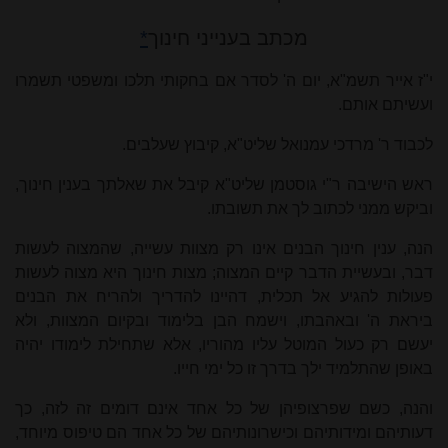
מכתב בענייני חינוך
*
י"ז אייר תשמ"א, יום ה' לסדר אם בחקותי תלכו ומשפטי תשמרו
ועשיתם אותם.
לכבוד ר' מרדכי עמנואל שליט"א, קיבוץ שעלבים.
ראש הישיבה ר"י גוסטמן שליט"א קיבל את שאלתך בענין חינוך,
וביקש ממני לכתוב לך את תשובתו.
הנה, ענין חינוך הבנים אינו רק מצוות עשייה, שהמצוה לעשות
דבר, ובעשיית הדבר קיים המצוה; מצות חינוך היא מצוה לעשות
פעולות להגיע אל תכלית, דהיינו להדריך ולהריח את הבנים
ביראת ה' ובאהבתו, וישמח הבן בלימוד ובקיום המצוות, ולא
יעשם רק כעול המוטל עליו מהוריו, אלא שתחילת לימודו יהיה
באופן שהתלמיד ילך בדרך זו כל ימי חייו.
והנה, כשם שפרצופיהן של כל אחד אינם דומים זה לזה, כך
דעותיהם ומידותיהם וכישרונותיהם של כל אחד הם טיפוס מיוחד,