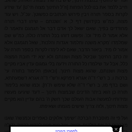
ועוד יש להוסיף במצות חינוך, שיש בה שתי מצוות. האחת, שהאב
חייב ללמד את בנו לכל הפחות [וז"ל החינוך מצוה תי"ט] 'עד שידע
לקרות בספר תורה ויבין פירוש הכתובים כפשוטן'. עכ"ל. ויש עוד
מצוה, כמ"ש בקידושין דף ל, א 'ושננתם – שיהו דברי תורה
מחודדים בפיך, שאם ישאל לך אדם דבר אל תגמגם ותאמר לו
אלא אמור לו מיד' וכו'. ופשוט דזהו בכל התורה כולה, כמ"ש שם
שמלמדו 'מקרא משנה ותלמוד אגדות והלכות', שאל תגמגם אלא
אמור לו מיד. ביאור הדבר, שאם לא לימדו לקרות בספר תורה על
זה כתב החינוך שביטל מצות ושננתם ולא יצא ידי חובת המצוה
כלל, אבל עד שילמדו כל התורה וידעה בלי גמגום עדין אביו מקיים
מצות ושננתם, שהוא מצות חינוך. [ובאופן הלימוד בתורה עי'
ברכות ו, ב רש"י ד"ה אגרא דפרקא ורש"י ד"ה אגרא דשמעתתא,
ושם בדף מז, ב רש"י ד"ה שלא שימש ת"ח]. וכמו שהוא בלימוד
תורה כן הוא ביתר הדינים שבמצות חינוך – דעד שיגיעו מעשיו
ומידותיו למעשה אבות העולם שכך חשק ה' בהם עדיין הוא מקיים
מצות חינוך, ולזה צריך שישים מגמתו ושאיפתו.
ועל פי זה מוסברת הברכה 'ישימך אלוקים כאפרים וכמנשה' שאנו
מברכים בה את הילדים. וקשה, איך נעיז פנינו לבקש בקשה גדולה