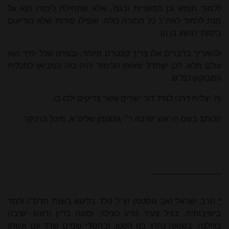
ללמוד חומש וכן במשניות ובגמ', אלא שתחילת לימודו הוא על
מנת ללמוד לאח"כ כל התורה כולה, ואפילו סודות שלא הודיעום
בימות יהושע בן נון.
ולהאריך בדברים אלו צריך קונטרס מיוחד, ובפרט שכל יחיד הוא
עולם מלא. לכן ישתדל שאופן הלימוד יהיה כזה המביאו לתכלית
המבוקש כמ"ש.
וה' יצליח דרכו לגדל דור ישרים אשר צדיקים ילכו בו.
הכותב בשם הראש ישיבה ר"י גוסטמן שליט"א, מיכל ברניקר
*
הרב ישראל זאב גוסטמן זצ"ל נולד בליטא בשנת תרס"ז ולמד
בישיבותיה. בגיל צעיר נודע כעילוי, ומונה כדיין וראש ישיבה
בווילנה. בשואה נהרג בנו הקטן, ובחסדי שמים שרד עם אשתו