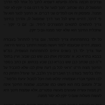
וצריכים חכמה גדולה וסיעתא דשמיא לחנך כל אחד לפי הדרך
המסוגל לו, כמו שכתוב 'חנוך לנער על פי דרכו גם כי יזקין לא יסור
ממנה'. ומפסוק זה אנו לומדים שני דברים. א: החנוך לנער הוא על
פי 'דרכו', דהיינו שיש לכל נער דרך שמסוגל לו, והדרך בחינוך
צריך להתאים לתנאים המוצרכים ליחיד. וב: 'גם כי יזקין' –
שתכלית החינוך הוא שלא יסור ממנה גם כי יזקין.
כל ילד בהתפתחותו צריך למלמד, וגם צריך להתרגל בעבודה
בעצמו, דהיינו שבעצמו ילמוד ויעשה מצוות ויתחנך ברגשי היראה.
ועוד צריך ילד רך בשנים עיתים להתפתחות הגשמית, כמ"ש
בבבא בתרא כא, א 'ומכניסין אותן כבן שש כבן שבע', ועיין בתוס'
ד"ה כבן שכתב כבן שש בבריא כבן שבע בכחוש. וכן כתב בספר
החינוך מצוה תי"ט "וראוי לכל בן דעת שיתן לבו שלא להכביד על
הילד בלימוד בעודנו רך האברים ורך הלבב, עד שיגדל ויתחזק כח
לבו ותוקף אבריו ועצמותיו ימלאו מוח ויוכל לסבול יגיעת הלימוד".
עכ"ל. והטעם בזה הוא פשוט כמו שכתבנו, שמצות החינוך אינה
רק מצוות עשייה שעושים מעשה ונפטרים, אלא שמצות חינוך היא
לעשות פעולות שגם כי יזקין לא יסור ממנה.