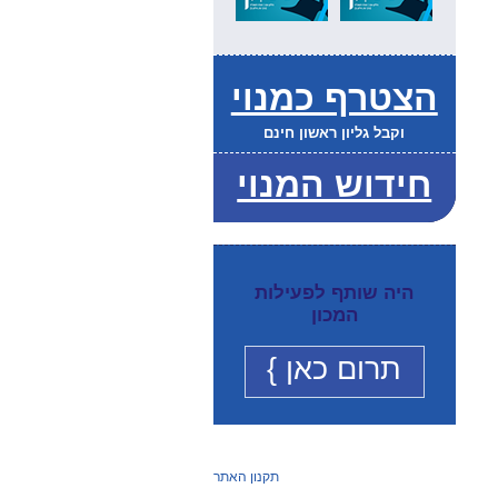
הצטרף כמנוי
וקבל גליון ראשון חינם
חידוש המנוי
היה שותף לפעילות
המכון
תרום כאן }
תקנון האתר