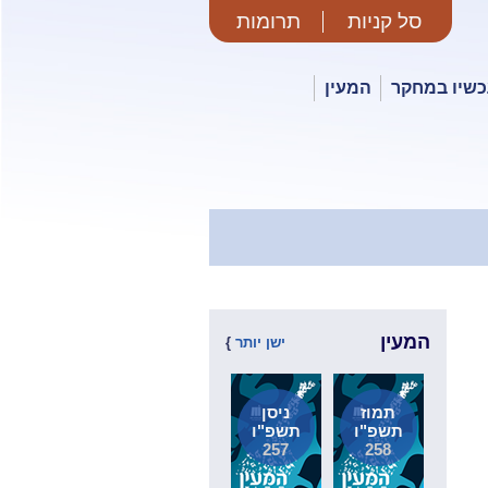
סל קניות
תרומות
שיו במחקר
המעין
המעין
ישן יותר
}
תמוז
ניסן
תשפ"ו
תשפ"ו
257
258