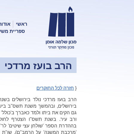
ראשי
אודות
ספריית משע
מכון שלמה
אומן
הרב בועז מרדכי
{
חזרה לכל החוקרים
הרב בועז מרדכי נולד בירושלים בשנת
בירושלים, ובהמשך משנת תשס"ב בי
גם הקים את ביתו ולמד כאברך ב'כולל'
ורב עיר. בשנת תשס"ו הצטרף לחוקר
בההדרת הספר 'שולחן עצי שיטים' לר
'מרכבת המשנה' על הרמב"ם), שו"ת 'י