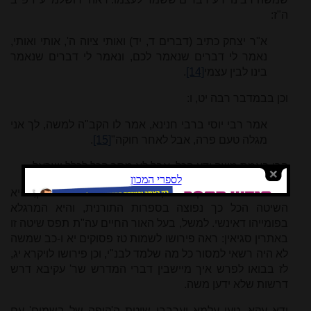
ה"ז:
א"ר יצחק כתיב (דברים ד, יד) ואותי ציוה ה', אותי ואותי,
נאמר לי דברים שנאמר לכם, ונאמר לי דברים שנאמר
בינו לבין עצמי
[14]
.
וכן בבמדבר רבה יט, ו:
אמר רבי יוסי ברבי חנינא, אמר לו הקב"ה למשה, לך אני
מגלה טעם פרה, אבל לאחר חוקה"
[15]
.
הרי באמת משה ידע הכל, אבל לא מסר הכל לכלל ישראל.
שיטת ר' אלעזר בן עזריה, עם הרחבתה לאחר מכן, היא
השיטה הכל כך נפוצה בספרות התורנית, והיא המרגלא
בפומייהו דאינשי. למשל, בעל האור החיים עה"ת תפס שיטה זו
באתרין סגיאין: ראה פירושו לשמות טז פסוקים יא ו-כב שמשה
לא היה רשאי למסור כל מה שלמד לבנ"י, וכן פירושו לויקרא יג,
לז בבואו לפרש איך מיישבין דברי המדרש שר' עקיבא דרש
דרשות שלא ידען משה.
ודא עקא, טעו עלמא וערבבו שיטת ה'קופה של בשמים' עם