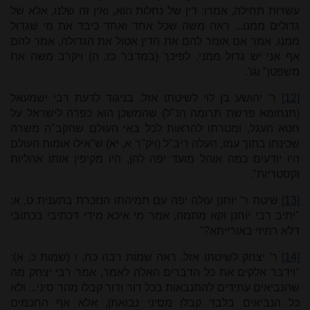
עשרות תחילה, אמרו: דין של נחלות הוא, ואין זה שלנו, אלא של
גדולים ממנו... ראה משה שכל אחד ואחד כיבד את מי שגדול
ממנו, אמר אם אומר להם את הדין אטול את הגדולה, אמר להם
אף אני יש גדול ממני. לפיכך (במדבר כז, ה) ויקרב משה את
משפטן" וגו'.
[12]
ר' יהושע בן לוי לשיטתו אזל. בניגוד לדעת רבי ישמעאל
(תנחומא פרשת תרומה הנ"ל) שהמשכן הוא כפרה לישראל על
חטא העגל, ומטרתו להראות לכל באי העולם שהקב"ה משרה
שכינתו בתוך עמו, העלה ריב"ל (ויק"ר א, יא) ש"אילו אומות העולם
היו יודעים כמה אוהל מועד יפה להן, היו מקיפין אותו אהליות
וקסטריות".
[13]
שיטת ר' יוחנן עולה יפה עם תמיהתו הנזכרת בתענית ט, א:
"יתיב רבי יוחנן וקא מתמה, אמר מי איכא מידי דכתיבי בכתובי
דלא רמיזי באורייתא?"
[14]
ר' יצחק לשיטתו אזל. ראה שמות רבה כח, ו (שמות כ, א):
"וידבר אלקים את כל הדברים האלה לאמר, אמר רבי יצחק מה
שהנביאים עתידים להתנבאות בכל דור ודור קבלו מהר סיני... ולא
כל הנביאים בלבד קבלו מסיני נבואתן, אלא אף החכמים