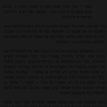
אמר ר' ינאי תורה שנתן הקב"ה למשה נתנה לו במ"ט
פנים טמא ומ"ט פנים טהור, שנאמר (שה"ש ב, ד) ודגלו,
בגימטריא מ"ט הוא.
כפי שנראה, דעתו של חכם זה (והרבה חכמים כמוהו) לכאורה אינו
תואמת לא את שיטת רבי ישמעאל ואף לא את שיטת רבי עקיבא.
א"כ יש להבין מהי הכוונה המדויקת של מאמרים הללו, והאם אכן
חולקים האמוראים על התנאים?
הרבה קולמוסים נשתברו והרבה דיו נשפך תוך כדי התמודדות עם
בעיות אלו. מגדולי הדורות שעברו כבר העלו השערות והציעו
פתרונות, אבל ענן התעלומה עדיין מרחף עלינו
[2]
. ברצוננו להאיר
את הסוגיא ולהגביל את הקשיים על ידי החידוש שבדברי התנאים
יש שלוש שיטות בנידון, ולא שתיים: א. שיטת ר' ישמעאל שמשה
קיבל את המצוות כסדרן הכתוב בתורה. ב. שיטת ר' עקיבא שמשה
קיבל כמעט את כל דיני התורה על ההר. ג. שיטת ר' אלעזר בן
עזריה והבאים אחריו שמשה קיבל מסיני את כל מה שיש לדעת
ולפלפל בכל מקצועות התורה.
ננסה להבהיר את אותן שלוש שיטות, להמחיש שכל מקור ומקור