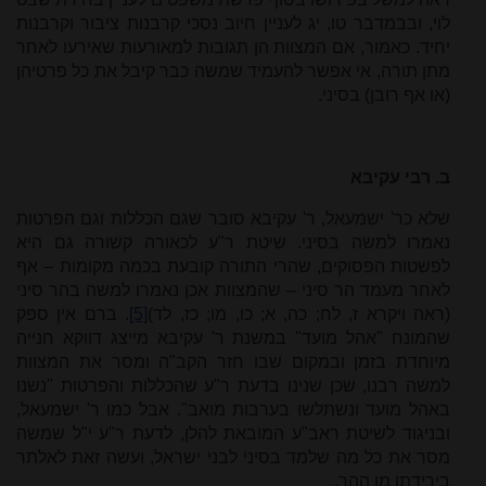
לוי, ובבמדבר טו, יג לעניין חיוב נסכי קרבנות ציבור וקרבנות
יחיד. כאמור, אם המצוות הן תגובות למאורעות שאירעו לאחר
מתן תורה, אי אפשר להעמיד שמשה כבר קיבל את כל פרטיהן
(או אף רובן) בסיני.
ב. רבי עקיבא
שלא כר' ישמעאל, ר' עקיבא סובר שגם הכללות וגם הפרטות
נאמרו למשה בסיני. שיטת ר"ע לכאורה קשורה גם היא
לפשטות הפסוקים, שהרי התורה קובעת בכמה מקומות – אף
לאחר מעמד הר סיני – שהמצוות אכן נאמרו למשה בהר סיני
(ראה ויקרא ז, לח; כה, א; כו, מו; כז, לד)
[5]
. ברם אין ספק
שהמונח "אהל מועד" במשנת ר' עקיבא מייצג דווקא חנייה
מיוחדת בזמן ובמקום שבו חזר הקב"ה ומסר את המצוות
למשה רבנו, שכן שנינו בדעת ר"ע שהכללות והפרטות "נשנו
באהל מועד ונשתלשו בערבות מואב". אבל כמו ר' ישמעאל,
ובניגוד לשיטת ראב"ע המובאת להלן, לדעת ר"ע י"ל שמשה
מסר את כל מה שלמד בסיני לבני ישראל, ועשה זאת לאלתר
בירידתו מן ההר.