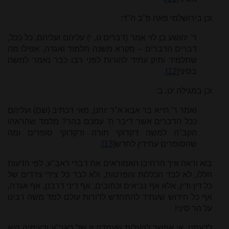
וכן בירושלמי פאה פ"ב ה"ד:
ר' יהושע בן לוי אמר (דברים ט, י) עליהם ועליהם, כל ככל,
דברים הדברים – מקרא משנה תלמוד ואגדה, אפילו מה
שתלמיד ותיק עתיד להורות לפני רבו כבר נאמר למשה
בסיני
[12]
.
וכן במגילה יט, ב:
ואמר ר' חייא בר אבא א"ר יוחנן, מאי דכתיב (שם) ועליהם
ככל הדברים אשר דיבר ה' עמכם בהר? מלמד שהראהו
הקב"ה למשה דקדוקי תורה ודקדוקי סופרים ומה
שהסופרים עתידין לחדש
[13]
.
בוא וראה איך הרחיבו האמוראים את דברי ראב"ע. לפי הדעות
הללו, לא לבד הכללות והפרטות, ולא לבד כל צידי צדדים של
כל דין ודין, אלא אף נביאים וכתובים, אף דיני דרבנן, אף אגדה,
אף כל חידוש שעתיד להתחדש לדורות עולם למד משה רבינו
על הר סיני!
לדעתנו, אי אפשר להעלות שעמדה זו של ראב"ע ודעימיה היא