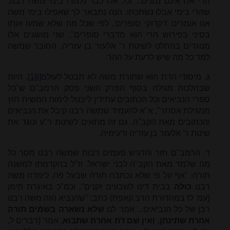
הרי אלו אינם נמנים... וכל אלו כבר נלמדו בימי משה רבנו,
שהרי בימי אבלו נשתכחו. הנה נתבאר לך שאפילו בימי משה
אנו אומרים 'דקדוקי סופרים', לפי שכל מה שלא שמעו אותו
בסיני בפירוש הרי הוא מדברי סופרים". שני מושגים אלו
מנוגדים בהחלט לשיטת ר' אלעזר בן עזריה, הסובר שמשה
למד כל מה שיש לדעת על ההר.
ג. מיסודי הדת הוא שתורת משה לא תבטל לעולם
[18]
. היות
שבהלכות מגילה בסוף הפרק השני פסק הרמב"ם ש"כל
ספרי הנביאים וכל הכתובים עתידין ליבטל לימות המשיח חוץ
ממגילת אסתר", א"א להעמיד שמשה רבנו קיבל את הנביאים
והכתובים מאת הקב"ה. גם זה מתאים לשיטת ר"ע ונוגד את
שיטת ר' אלעזר בן עזריה ודעימיה.
ד. הרמב"ם חזר והדגיש פעמים רבות שמשה רבנו מסר כל
מה שלמד מאת הקב"ה לבני ישראל. וז"ל בהקדמתו למשנה
תורה: "אף על פי שלא נכתבה תורה שבעל פה, לימדה משה
רבנו
כולה
בבית דינו לשבעים זקנים". וכמ"כ באיגרת תימן
(עמ' לז במהדורת הרב קאפח) כתב: "שהנביא הזה משה רבנו
רבן של כל הנביאים... אמר לנו
שלא נשארה בשמים תורה
אחרת שתינתן, ואין שם דת אחרת שתבוא
, אמר (דברים ל,