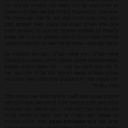
רק חזרת דעתו של ר"ע בשפה יותר תיאורית ומליצית. הרי
ראינו שרבי עקיבא הגביל (במידת מה) את כמות הידע שמשה
רכש, והודה שהיו דברים שלא למד על ההר. אם חכמים אלו
אינם אלא חוזרים ושונים את שיטתו, האיך ישתמשו כולם
בלשונות כה מוגזמים ומטעים? אדרבה, כל המקורות לפנינו
מכריחים אותנו להבין דבריהם כפשוטם. אין זה כי אם שפנים
חדשות באו לכאן – שיטה שלישית שעד כה לא נקשרה לסוגיא.
שיטת ראב"ע – ורק שיטת ראב"ע – מוכרחת להתמודד עם
הקושיא הבולטת שהצגנו למעלה: הייתכן שמשה רבנו קיבל את
כל מה שיש לדעת על ההר – הרי פסוקי התורה בעצמם
צועקים ואומרים שמשה לא למד הכל על הר סיני! ועוד, איך
יתכן שמשה למד דינים וטעמים שלא יתגלו לשאר העולם עוד
מאות בשנים?
תירוצים שונים הוצעו לאורך הדורות לפתור את הבעיות הללו.
הרבה מהם סובבים בעיקר סביב הרעיון שאכן משה רבנו למד
וידע את הכל, אבל "תנא ושייר" – הוא לא מסר לבני ישראל כל
מה ששמע מאת הקב"ה על ההר. גישה זו יסודתה בהררי
קודש:
כבר בימי האמוראים עצמם
מצינו חכמים מצהירים
שמשה רבינו ידע דברים ששמר לעצמו. ראה ירושלמי ע"ז פ"ב