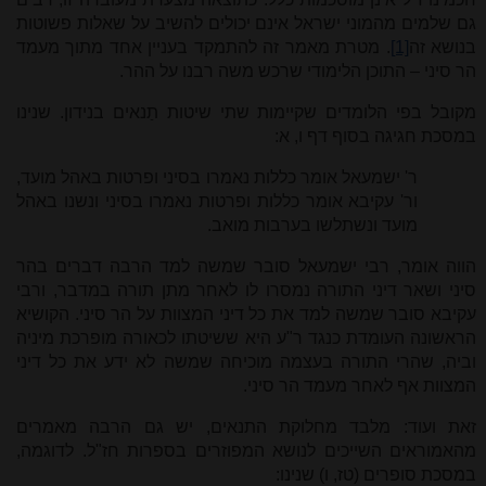
גם שלמים מהמוני ישראל אינם יכולים להשיב על שאלות פשוטות
בנושא זה
[1]
. מטרת מאמר זה להתמקד בעניין אחד מתוך מעמד
הר סיני – התוכן הלימודי שרכש משה רבנו על ההר.
מקובל בפי הלומדים שקיימות שתי שיטות תַנאים בנידון. שנינו
במסכת חגיגה בסוף דף ו, א:
ר' ישמעאל אומר כללות נאמרו בסיני ופרטות באהל מועד,
ור' עקיבא אומר כללות ופרטות נאמרו בסיני ונשנו באהל
מועד ונשתלשו בערבות מואב.
הווה אומר, רבי ישמעאל סובר שמשה למד הרבה דברים בהר
סיני ושאר דיני התורה נמסרו לו לאחר מתן תורה במדבר, ורבי
עקיבא סובר שמשה למד את כל דיני המצוות על הר סיני. הקושיא
הראשונה העומדת כנגד ר"ע היא ששיטתו לכאורה מופרכת מיניה
וביה, שהרי התורה בעצמה מוכיחה שמשה לא ידע את כל דיני
המצוות אף לאחר מעמד הר סיני.
זאת ועוד: מלבד מחלוקת התנאים, יש גם הרבה מאמרים
מהאמוראים השייכים לנושא המפוזרים בספרות חז"ל. לדוגמה,
במסכת סופרים (טז, ו) שנינו: