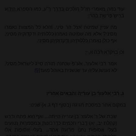
עוד כמה מאמרי חז"ל הולכים בדרך ר"ע, כמו הספרא הידוע
בריש פרשת בהר:
מה עניין שמיטה אצל הר סיני, והלא כל המצוות נאמרו
מסיני? אלא מה שמיטה נאמרו כללותיה ודקדוקיה מסיני,
אף כולן נאמרו כללותיהן ודקדוקיהן מסיני.
וכן בויקרא רבה א, י:
אמר רבי אלעזר, אע"פ שנתנה תורה סייג לישראל מסיני,
לא נענשו עליה עד שנשנית באוהל מועד
[9]
.
ג. רבי אלעזר בן עזריה והבאים אחריו
במקום אחר במסכת חגיגה (בסוף דף ג, א) שנינו:
שבת של ר' אלעזר בן עזריה הייתה... ואף הוא פתח ודרש
(קהלת יב, יא) דברי חכמים כדרבונות וכמסמרות נטועים
בעלי אסופות נתנו מרועה אחד... בעלי אסופות אלו