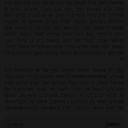
במצוות השם, ואילו מקומם של הציוויים (הר סיני) אינו אלא פרט
טפל. וע"ע באיגרת למר יוסף אבן ג'אבר (איגרות הרמב"ם
מהדורת הרב שילת עמודים תי-תיא). וכן יש להוכיח מדיוק לשונו
בתחילת הקדמתו למשנה תורה (הנ"ל) שאמנם כל המצוות
שניתנו לו למשה בסיני בפירושן ניתנו, אבל אכן היו מצוות שלא
ניתנו לו בסיני. סוף דבר: כשם שמילת "סיני" במונח "כללות
ופרטות נאמרו בסיני" לאו דווקא במשנת ר"ע, כך מילת "סיני"
במונח "שש מאות ושלוש עשרה מצוות שנאמרו לו למשה בסיני"
לאו דוקא במשנת הרמב"ם. וראיתי גדולים וחשובים טועים בדבר
זה.
[20]
ז"ל במאמר תחיית המתים (סוף עמ' פז במהדורת הרב
קאפח): "ששאיפתנו ושאיפת כל אנשי החכמה מיחידי סגולה הפך
שאיפת ההמון, כי המוני בעלי התורות יותר חביב עליהם וערב
לסכלותם לעשות את התורה והשכל שני קצוות הסותרים זה את
זה, ומבארים כל דבר נגד המושכל, וטוענים בו שהוא נס... ואנחנו
שואפים לאחד בין התורה ובין המושכל, ונתאר כל הדברים כפי
סדר טבעי אפשרי בכל אלה, זולתי מה שנאמר בפירוש שהוא נס".
המעין
ישן יותר
}