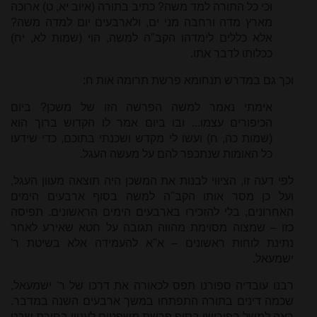
וכי כל התורה למד משה? כתיב בתורה (איוב יא, ט) ארוכה
מארץ מדה ורחבה מני ים, ולארבעים יום למדה משה?
אלא כללים לימדהו הקב"ה למשה, הוי (שמות לא, יח)
ככלותו לדבר אתו.
וכך גם במדרש תנחומא פרשת תרומה אות ח:
אימתי נאמר למשה הפרשה הזו של משכן? ביום
הכיפורים עצמו... ובו ביום אמר לו הקדוש ברוך הוא
(שמות כה, ח) ועשו לי מקדש ושכנתי בתוכם, כדי שידעו
כל האומות שנתכפר להם על מעשה העגל.
לפי דעה זו, הציווי לבנות את המשכן היה תוצאה מעוון העגל,
ועל כן מסר אותו הקב"ה למשה בסוף ארבעים הימים
האחרונים, בלי להזכירו בארבעים הימים הראשונים. תפיסה
כזו – שמצוה מסוימת מהווה תגובה על חטא שאירע לאחר
נתינת לוחות ראשונים – א"א להעמידה אלא בשיטת ר'
ישמעאל.
רבנו עובדיה ספורנו תפס לכאורה את דרכו של ר' ישמעאל,
שכמה דינים בתורה התפתחו במשך ארבעים השנה במדבר.
ראה למשל בפירושו בסוף פרשת משפטים לעניין בחירת שבט