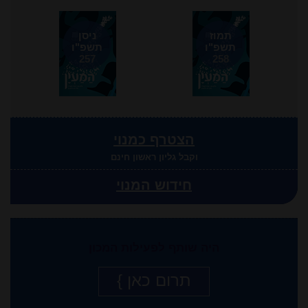
תמוז
ניסן
תשפ"ו
תשפ"ו
257
258
הצטרף כמנוי
וקבל גליון ראשון חינם
חידוש המנוי
היה שותף לפעילות המכון
תרום כאן }