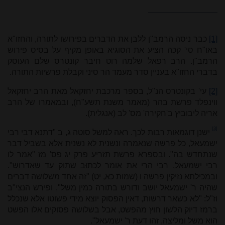
[1]
כבר ניסה הרמב"ן ללבן את הדברים בפירושו לתורה, והחזו"א
באו"ח סי' קכה הציע את הסוגיא באופן מקיף על בסיס פירוש
הרמב"ן. הרב רפאל שלמה רוט חיבר קונטרס שלם העוסק
בדברי החזו"א בעניין סדר מעמד הר סיני וקבלת פרשיות התורה.
[2]
עי' בקונטרס הנ"ל, בספר מרכבת יחזקאל מאת הרב יחזקאל
ווינפלד פרשת בהר (מאמר משנת תשע"ח), ובמאמרו של הרב
אריה ליבוביץ ב'חקירה' מס' לב (אנגלית).
[3]
ישנן דוגמאות רבות לכך. ראה למשל סוטה ג, ב "דתנא דבי רבי
ישמעאל, כל פרשה שנאמרה ונשנית לא נשנית אלא בשביל דבר
שנתחדש בה". ובספרא פרשת תזריע פרק יג פס' מז "אמר לו
רבי ישמעאל, רבי הרי את אומר לכתוּב שתוק עד שאדרוש".
ובמכילתא נזיקין פרשה ו (שמות כא, יט) "זה אחד משלושה דברים
שהיה ר' ישמעאל יושב ודורש בתורה כמין משל", ופירש הנצי"ב
וז"ל: "לא כשאר דרשות, דאין הפסוק יוצא מידי פשוטו אלא שנכלל
ברמז דיוק הלשון חוץ מהפשט, אבל בשלושה פסוקים אלו הפשט
הוא משל ומליצה, זהו דעת ר' ישמעאל".