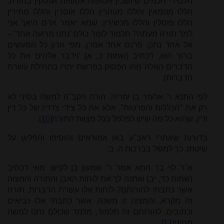
תלמידי חכמים שיושבין אסופות אסופות ועוסקין בתורה,
הללו מטמאין והללו מטהרין הללו אוסרין והללו מתירין
הללו פוסלין והללו מכשירין. שמא יאמר אדם היאך אני
למד תורה מעתה? תלמוד לומר כולם 'נתנו מרועה אחד' –
אל אחד נתנן, פרנס אחד אמרן, מפי אדון כל המעשים
ברוך הוא, דכתיב (שמות כ, א) 'וידבר אלהים את כל
הדברים האלה' (זהו הפסוק בפרשת יתרו בתחילת עשרת
הדברות).
לפי התנא ר' אלעזר בן עזריה, הורה הקב"ה למשה בסיני לא
רק את "הכללות והפרטות", אלא את כל צידי צדדיו של כל דין
ודין, שהוא כל מה שיש לפלפל בכל מצוות התורה
[10]
.
בדורות שאחרי ראב"ע באו אמוראים והוסיפו והפליגו על
שיטתו. כך למשל בברכות ה, ב:
א"ר לוי בר חמא אמר ר' שמעון בן לקיש, מאי דכתיב
(שמות כד, יב) ואתנה לך את לוחות האבן והתורה והמצוה
אשר כתבתי להורותם? לוחות אלו עשרת הדברות, תורה
זה מקרא, והמצוה זו משנה, אשר כתבתי אלו נביאים
וכתובים, להורותם זה תלמוד, מלמד שכולם נתנו למשה
מסיני
[11]
.