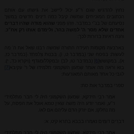
נחוץ להדגיש שגם ר"ע יכול ליישב את גישתו עם אותם
הכתובים המוכיחים שמשה קיבל כמה דינים חדשים במשך
נסיעתם של בנ"י במדבר. וזהו מפני
שהוא מודה שהיו דברים
אחדים שלא מסר ה' למשה בהר, ולימדם אותו רק אח"כ
.
והנה ראיות ברורות לכך:
בארבעה מקומות העידה התורה שמשה רבנו שאל את ה' מה
לעשות: בפסח שני (במדבר ט, ו), בבנות צלפחד (במדבר כז,
א), במקושש
[6]
(במדבר טו, לב) ובמקלל/מגדף (ויקרא כד, י).
בוא וראה מה אומר שמעון השקמוני תלמידו של ר' עקיבא
[7]
לגבי כל אחד מאותם המאורעות:
ספרי במדבר אות סח:
אמר רבי חידקא, שמעון השקמוני היה לי חבר מתלמידי
ר"ע, ואמר יודע היה משה שאין טמא אוכל את הפסח, על
מה נחלקו, אם יזרק הדם עליהם אם לאו.
דברים דומים נאמרו בבבא בתרא קיט, א:
אמר רבי חידקא, שמעון השקמוני היה לי חבר מתלמידי