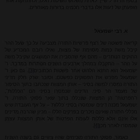
בספרות חז"ל שייך לאחת משלוש השיטות הללו, ולהתחקות אחר
הופעתן של דעות אלו בדברי חכמינו בדורות מאוחרים.
א. רבי ישמעאל
קריאה פשוטה של רצף פרשיות התורה מצביעה על כך שעל ההר
קיבל משה כמות מסוימת של מצוות, ואילו רובם המכריע של
החוקים הנותרים – מהם אף שהסבירו את המושגים שקיבל משה
על ההר – התקבלו במהלך ארבעים השנים הנותרות במדבר. ר'
ישמעאל הוא התנא הלהוט אחר פשטות הכתובים
[3]
. גם כאן ר'
ישמעאל מפרש את הפסוקים כפשטם, וסובר שרק חלק מדיני
התורה נמסרו למשה בסיני – אותן המצוות שנכתבו בתוך הסיפור
של מעמד הר סיני. הדינים שנמסרו בסיני הם "הכללות",
ו"הפרטות" הן המצוות שנכללו בתוך שאר פסוקי התורה. ר'
ישמעאל מכנה דינים שנמסרו בסיני 'כללות' – על אף העובדה שיש
מכללי התורה שאינם נזכרים בפרקים הללו – מכיון שהרבה מדינים
אלו אינם אלא כללות לעומת הפרטות של אותן המצוות עצמן
שנמסרו לאחר מכן
[4]
.
כאמור, פסוקי התורה מוכיחים שהיו ציוויים גם בשנה השנית