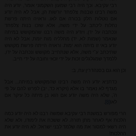
רבי עקיבא. וכך היה רבי שמעון השקמוני אומר, יודע היה
משה רבינו שבנות צלפחד יורשות הן, אבל לא היה יודע
אם נוטלות חלק בכורה אם לאו. וראויה היתה פרשת
נחלות ליכתב על ידי משה, אלא שזכו בנות צלפחד
ונכתבה על ידן. ויודע היה משה רבנו שהמקושש במיתה
שנאמר (שמות לא, יד) מחלליה מות יומת, אבל לא היה
יודע באי זו מיתה הוא ימות. וראויה הייתה פרשת מקושש
שתיכתב ע"י משה, אלא שנתחייב מקושש ונכתבה על ידו,
ללמדך שמגלגלים זכות על ידי זכאי וחובה על ידי חייב.
וכן הוא גם בסנהדרין עח, ב:
כדתניא יודע היה משה רבינו שהמקושש במיתה... אבל
מגדף לא נאמר בו אלא (ויקרא כד, יב) לפרש להם על פי
ה', שלא היה משה יודע אם הוא בן מיתה כל עיקר אם
לאו
[8]
.
הרי מפורש במשנת רבי עקיבא שמשה רבנו לא היה יודע כמה
הלכות אף לאחר מתן תורה. לא ששכח את לימודו, ולא שלא
היה רשאי למסור את מה שלמד לבני ישראל. לא היה יודע את
ההלכות!