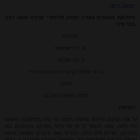
ישראל ריישר
מחלוקת התנאים בעניין התוכן הלימודי שרכש משה רבנו
בהר סיני
הקדמה
א. רבי ישמעאל
ב. רבי עקיבא
ג. רבי אלעזר בן עזריה והבאים אחריו
סיכום
נספח: שיטת הרמב"ם
הקדמה
על אף המקום הראשי שתפס מעמד הר סיני במחשבת האומה
וחיי דתה, קשה לעמוד בדיוק על פרטי האירוע. הכתובים באו
בסירוגין, סדרם אינו ברור, דברים נשנו ודברים נשמטו, ודעות
חכמינו ז"ל אינן מוסכמות כלל. כתוצאה מצערת מעובדה זו, רבים