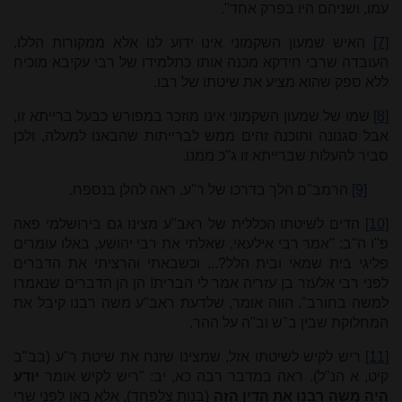
עמו, ושניהם היו בפרק אחד".
[7]
האיש שמעון השקמוני אינו ידוע לנו אלא ממקורות הללו.
העובדה שרבי חידקא מכנה אותו כתלמידו של רבי עקיבא מוכיח
ללא ספק שהוא מציע את שיטתו של רבו.
[8]
שמו של שמעון השקמוני אינו מוזכר במפורש כבעל ברייתא זו,
אבל סגנונה ותוכנה זהים ממש לברייתות שהבאנו למעלה, ולכן
סביר להעלות שברייתא זו ג"כ ממנו.
[9]
הרמב"ם הלך בדרכו של ר"ע, ראה להלן בנספח.
[10]
הדים לשיטתו הכללית של ראב"ע מצינו גם בירושלמי פאה
פ"ו ה"ב: "אמר רבי אילעאי, שאלתי את רבי יהושע, באלו עומרים
פליגי בית שמאי ובית הלל?... וכשבאתי והרציתי את הדברים
לפני רבי אלעזר בן עזריה אמר לי הברית! הן הן הדברים שנאמרו
למשה בחורב". הווה אומר, שלדעת ראב"ע משה רבנו קיבל את
המחלוקת שבין ב"ש וב"ה על ההר.
[11]
ריש לקיש לשיטתו אזל, שמצינו שזנח את שיטת ר"ע (בב"ב
קיט, א הנ"ל). ראה במדבר רבה כא, יב: "ריש לקיש אומר
יודע
היה משה רבנו את הדין הזה
(בנות צלפחד), אלא באו לפני שרי