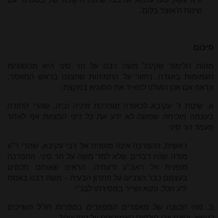
שיטת ה'אוצר בלום'.
סיכום
מהות הלימוד שקיבל משה רבנו על הר סיני היא מהסוגיות
העמומות באגדה. נחזור על התמיהות שהצגנו בראש המאמר,
ונראה אם אכן הועלנו להאיר את הסוגיא במקצת:
א.
שיטת ר' עקיבא לכאורה מופרכת מיניה וביה, שהרי התורה
בעצמה מוכיחה שמשה לא ידע את כל דיני המצוות אף לאחר
מעמד הר סיני
.
ראשית, ההפרכה אינה מופנית אל רבי עקיבא, שהרי ר"ע
מודה שהיו דברים שלא למד משה על הר סיני. ההפרכה
מופנית אל ראב"ע ודעמיה. הראינו שאותם חכמים
בעצמם כבר הצביעו על פתרון הבעיה – משה רבנו באמת
ידע הכל, ותנא ושייר במסירתו לבנ"י.
ב.
מהי הכוונה של מאמרים המפוזרים בספרות חז"ל השייכים
לנושא, והאם אכן חולקים האמוראים על התנאים?