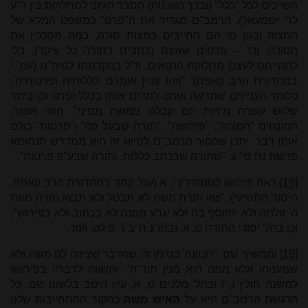
השייכים לכל "כלל" (ובכך הוא נותן הסבר הגיוני למחלוקת בין ר"ע
לר' ישמעאל), הרמב"ם מגדיר את ה"פרט" כמשפט המלא של
המצוה (כגון מי הם החייבים במצות סוכה, במה מסככין את
הסוכה, וכו' – פרטים שאינם נכתבים בתורה כל עיקר), בלי
להתייחס לעצם מחלוקת התנאים. וז"ל בהקדמתו לפיה"מ (עמ' י
במהדורת הרב קאפח): "וזהו עניין אומרם 'כללותיה ופרטותיה',
כלומר העניינים שתראה אותנו למדים אותן בכלל ופרט וכן ביתר
שלוש עשרה מידות הם קבלה ממשה מסיני". הווה אומר,
המונחים "המצוה", "פירושה", "תורה שבעל פה" ו"פרטות" כולם
אותו דבר. יתכן שמקור הרמב"ם לסיווג זה הוא ממדרש תנחומא
פרשת נח סי' ג: "שתורה שבכתב כללות, ותורה שבע"פ פרטות".
[18]
ראה פירושו לסנהדרין י, א (עמ' קמד במהדורת הרב קאפח,
היסוד התשיעי): "שזו תורת משה לא תבטל ולא תבוא תורה מאת
ה' זולתה ולא יתווסף בה ולא יגרע ממנה לא בכתוב ולא בפירוש".
וכן בהל' יסודי התורה ט, א, ובמו"נ ח"ב ר"פ לט, ועוד.
[19]
וממשיך שם
:
"הכוונה בסימן זה שהדבר שציווה לנו משה ולא
שמענוהו אלא ממנו הוא מנין תור"ה". והשווה לדבריו בפירושו
למשנה חולין ז, ו ובהל' מלכים ט, א, עיין היטב בלשונו שם. כל
הדגשת הרמב"ם היא על
האיש משה
כמקור ההתחייבות שלנו