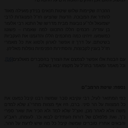
ההכרה שקיימות שלוש שיטות תנאים בנידון מועילה מאוד
להתיר את המבוכה. הדעות שהציעו חז"ל המנוגדות לרבי
ישמעאל ולר"ע נובעות מבית מדרשו של התנא רבי אלעזר
בן עזריה. חכמים הללו התכוונו למה שאמרו – פשוטו
כמשמעו. זיהינו כמה מחכמים הללו והדגמנו את העקביות
בשיטתם. על דרך זו אפשר לארגן ולסווג את כל מאמרי
חז"ל בענין לקבוצות, והסתירות הפנימיות נופלות מאליהן.
עם הבנות אלו אפשר לצמצם את הצורך בהסברים מאולצים
[16]
,
וכל מאמר ומאמר בחז"ל על מקומו יבוא בשלום.
נספח: שיטת הרמב"ם
כפי המתואר לעיל, רבי עקיבא סבר שמשה רבנו קיבל כמעט את
כל המצוות על הר סיני. ברם, היו אף מצוות מתרי"ג שלא למדם
משה אלא לאחר מכן, ואצ"ל שלא למד ולא הכיר את שאר ספרי
נ"ך, ואת פלפולם של דורות העתידים לבוא וכו'. לעומתו, ראב"ע
והבאים אחריו סוברים שמשה קיבל כל מה שיש לדעת על ההר,