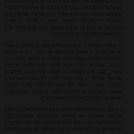
יב) לא בשמים היא"... עיקר כוונת הרמב"ם בדברים הללו הוא
לשלול את דעתם של הנוצרים ודומיהם, אך יש ללמוד מדבריו
שהמושג שמשה רבנו 'תנא ושייר' רחוק מדעתו של הרמב"ם
בתכלית הריחוק. כפי שראינו, שיטת ר' אלעזר בן עזריה
מבוססת כל כולה על הרעיון שמשה רבינו תנא ושייר, וא"כ
א"א להעמיד שהרמב"ם הלך בדרכו.
ה. בספר המצוות ריש שורש שלישי רמז לנו הרמב"ם שאף
לא את כל תרי"ג מצוות קיבל משה על ההר: "דע, כי אומרם
שש מאות ושלוש עשרה מצוות נאמרו לו למשה בסיני... לא
נתכוונו באומרם 'בסיני' אלא לעיקר מתן התורה שניתנה
בסיני..."
[19]
. ואכן במצות לא תעשה קצד העלה הרמב"ם
שאיסור שתיית יין נסך נאסר לבנ"י רק בשנת הארבעים
במדבר. גישה זו עולה יפה מאוד עם דעתו של ר' עקיבא,
שמשה קיבל ציוויים חדשים במשך ארבעים השנים שבני
ישראל היו במדבר, אבל לא לשיטת ראב"ע.
ו. הרמב"ם תמיד משתדל להתאים את התורה לשכל, ולהימנע
מלייחס השפעה של גורמים על-טבעיים למאורעות
[20]
.
הרעיון שמשה רבנו רכש כמות אינסופית של ידע בארבעים
יום הוא מן הדברים שקשה לדעת להולמם. מכיון שאין התורה