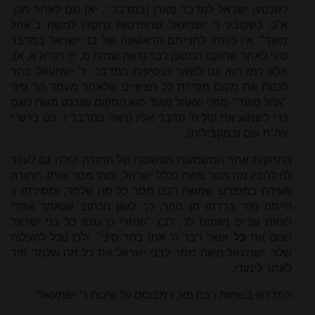
כשנסעו ישראל למדבר פארן (במדבר י, יא) וגם לאחר מכן.
א"כ, כשקובע ר' ישמעאל שהפרטות נמסרו למשה ב"אהל
מועד", אין כוונתו לחנייתם הראשונה של בני ישראל במדבר
סיני לאחר שהוקם המשכן לבד (ראה שמות מ, יז; ויקרא א, א),
אלא רמז הוא גם לשאר הנסיעות במדבר. ר' ישמעאל בחר
לכנות את מקום מסירת כל הציוויים שלאחר מעמד הר סיני
"אהל מועד", מפני שאהל מועד הוא המקום שנכנס משה לשם
כדי לשמוע את קול ה' מדבר אליו (ראה במדבר ז, פט ברש"י
עה"ת שם ובמקבילות).
התחקות אחר המשמעות הפשוטה של התורה יכולה גם לעזור
לנו להבין מה מסר משה לכלל ישראל, ומתי מסר אותו. התורה
מעידה במפורש שמשה רבנו מסר כל מה שלמד, ומסירתו זו
הייתה מיד ברדתו מן ההר. כך לשון הכתוב שנאמר אחרי
לוחות שניים (שמות לד, לב): "ואחרי כן נגשו כל בני ישראל
ויצום את
כל
אשר דבר ה' אתו בהר סיני". ולכן נוכל להעלות
שלר' ישמעאל משה מסר לבני ישראל את כל מה שלמד מיד
לאחר לימודו.
המדרש בשמות רבה מא, ו מבוסס על שיטת ר' ישמעאל: