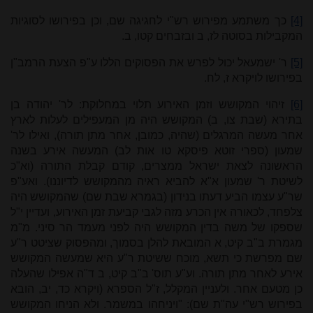
[4]
כך משתמע מפירוש רש"י לחגיגה שם, וכן בפירושו לסוגיות
המקבילות בסוטה לז, ב ובזבחים קטו, ב.
[5]
ר' ישמעאל יכול לפרש את הפסוקים הללו ע"פ הצעת הרמב"ן
בפירושו לויקרא ז, לח.
[6]
זיהוי המקושש וזמן האירוע תלוי במחלוקת: לר' יהודה בן
בתירא (שבת צו, ב) המקושש היה מן המעפילים לעלות לארץ
אחר מעשה המרגלים (שהיה, כמובן, אחר מתן תורה), ואילו לר'
שמעון (ספרי זוטא פיסקא טו אות לב) המעשה אירע בשנה
הראשונה לצאת ישראל ממצרים, קודם קבלת התורה (וא"כ
לשיטת ר' שמעון א"א להביא ראיה מהמקושש לדיוננו). ואע"פ
שר"ע עצמו הביע דעתו בנידון (בגמרא שבת שם) שהמקושש היה
צלפחד, לכאורה אין הכרע מזה לגבי קביעת זמן האירוע, ועדיין י"ל
שספקו של משה בדין המקושש היה לפני מעמד הר סיני. מ"מ
מגמרת ב"ב קיט, א המובאת להלן בסמוך, ומהפסוק שציטט ר"ע
שם מפרשת כי תשא, מוכח ששיטת ר"ע היא שמעשה המקושש
אירע לאחר מתן תורה. וע"ע תוס' ב"ב קיט, ב ד"ה אפילו שהעלה
כן מטעם אחר. ולעניין המקלל, ז"ל הספרא (ויקרא כד, יב, הובא
בפירוש רש"י עה"ת שם): "ויניחהו במשמר. ולא הניחו המקושש