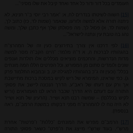
העומדים בכל דור ודור כל אחד ואחד קיבל את שלו מסיני"...
[15]
השווה לשיטתו בנדרים לח, א: "אמר רבי יוסי ב"ר חנינא, לא
ניתנה תורה אלא למשה ולזרעו, שנאמר (שמות לד, כז) כתוב לך,
(שמות לד, א) פסול לך, מה פסולתן שלך אף כתבן שלך, ומשה
נהג בה טובת עין ונתנה לישראל"...
[16]
לפי דרכנו אין צורך בתירוצים כעין זה של המהרצ"ח
בהגהותיו לברכות ה, א ד"ה מלמד: "היינו הקב"ה מסר למשה
מדות הנדרשות, והחכמים מוציאים מכללים אלו תולדות וענפים
שונים ולומדים סתום מן המפורש, וכל הפרטים הללו המה מונחים
בכלל" (וכעין זה ג"כ בהגהותיו למגילה יט, ב ובמבוא התלמוד פרק
ג). כפי שראינו, המימרא של ריש לקיש במסכת ברכות מתיישבת
אך ורק עם דעתו של ראב"ע. הדרך הנכונה ליישב את פסוקי
התורה עם דעתם היא הדרך שכבר הראו לנו האמוראים (וריש
לקיש בכללם!) – שמשה רבנו תנא ושייר. (הרעיון של תנא ושייר
לא היה נוח לו להמהרצ"ח מפני דבקותו במשנת הרמב"ם, ראה
בנספח).
[17]
הרמב"ם מפרש את המונחים "כללות" ו"פרטות" אחרת
מרש"י. בעוד שרש"י מייצג את ה"פרט" כשאר פסוקי התורה