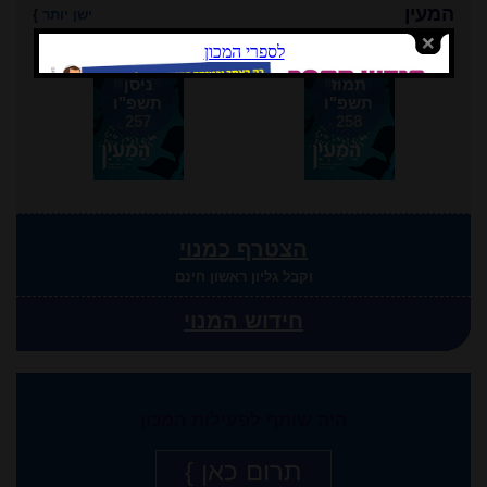
המעין
ישן יותר
}
תמוז
ניסן
תשפ"ו
תשפ"ו
257
258
הצטרף כמנוי
וקבל גליון ראשון חינם
חידוש המנוי
היה שותף לפעילות המכון
תרום כאן }