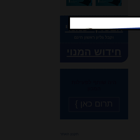
הצטרף כמנוי
וקבל גליון ראשון חינם
חידוש המנוי
היה שותף לפעילות
המכון
תרום כאן }
תקנון האתר