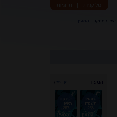
סל קניות
תרומות
שיו במחקר
המעין
המעין
ישן יותר
}
תמוז
ניסן
תשפ"ו
תשפ"ו
257
258