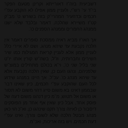
דשביעית בזה"ז דאורייתא וקרינן מטעם הפקר
בי"ד עי' רש"י, ולעניין ממון אפילו לא הוקבע עפ"י
חכמים וכדהעיר המהרי"ק בזה בשורש ט' מב"ק
קט"ז משיירא שהלכה, דאמר ובלבד שלא ישנו
ממנהג החמרים וממנהג הספנים כו'.
אך האו"ז מביא ראיה ממסכת סופרים דאמר אין
הלכה נקבעת עד שיהא מנהג, ושם לא איירי כלל
לעניין ממון אלא לעניין קריאת המגילות כמו שיר
השירים וחברותיה, וז"ל, בשה"ש קורין אותו יו"ט
שני בליל שני כו', וי"א בכולם מתחילים במוצ"ש
שלפניהם, ונהגו העם כן, שאין הלכה נקבעת אלא
עד שיהא מנהג כו'. עכ"ל. אך היינו במנהג שידוע
לכל העם שהוקבע עפ"י חכמים, כיון שאינו דבר
שבממון דאינו בא משום סייג דהוי משום לא תסור
או משום אל תטוש, מ"מ כיון דנהגו משום דעה של
פוסק אחד, אבל כיון שאין אף אחד מן הפוסקים
דיסבור כן לאיזה צורך תקנו שינהגו כן, וא"כ הוי כאן
מנהג מבטל הלכה שלא לשום צורך, ואינו עפ"י
דעת חכמים. ויש בזה אריכות, ואכ"מ.