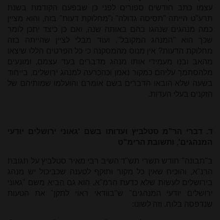
עצמו כתב חודשים ספורים לפני כן שבפעם הקודמת בשנת
תרע"ט הייתה "תסיסה גדולה" ו"מחלוקת דעות" בזה, והוא מציין
כמה מנהגים שנהגו בהם באותה שנה, ואם כן כיצד יתכן לומר
שכך הוא "המנהג המקובל", ועוד מבלי לציין שהייתה בזה
מחלוקת הדעות? אין מנוס מהמסקנה כי כל הפרטים הללו שיצאו
מהאב ובנו מעמידי אותו מנהג מדברים בעד עצמם, ומונעים
מלהסתמך עליהם כמקור נאמן וכהכרעה למנהג ירושלים, בייחוד
בשעה שלא הובאו הדברים בשם אומרם והועלמו שמותיהם של
הזקנים בעלי העדות.
ד. דברי הר"מ סטלביץ ועדותו בשם 'גאוני ירושלים יודעי
המנהגים', ותשובת הרימ"ט
ב"תבונה" חודש תשרי תש"ד השיב רבי מאיר סטלביץ על תגובת
הרנ"א, והוכיח שאין כל מקור ותוקף לטענה שכביכול יש מנהג
בירושלים לעשות שלא כדעת הרמ"א. הוא גם הביא משם "גאוני
ירושלים יודעי המנהגים" ש"בוודאי ראוי לתקן" את הטעות
שנדפסה בלוח. וזה לשונו: