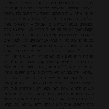
וכת"ר הסכים להפטיר בשבת "אחרי" הלא כבני כושיים
ובשבת "קדושים" התשפוט כמבואר ברמ"א סימן תכ"ח.
אמנם! אחרי שובי הביתה, וראיתי עוד הפעם מה שהעיר
בעל הלוח בעצמו הרה"ג רי"מ שליט"א עפ"י דעת כל
הפוסקים, ובסוף דבריו סיים 'ואם לא – ידעו נא כל בעלי
הקורא שכך מקובל פה עפי"ד הרמב"ם, ויואילו נא כולם
לנהוג כנדפס בלוח דיני ומנהגי השנה'. וכבר מובא להלכה
בסימן תר"צ סעיף י"ז ובמגן אברהם שם דאין לבטל שום
מנהג. לכן נלענ"ד לישב את המנהג, שזהו לפי דבריו מנהג
קדום עפ"י גאוני ירושלים שהיו אז מלפנים, כי באמת
מחמת אותו טעם גופא שהפטרת התשפוט נדחה, דחו
אותה לגמרי מפרשת קדושים, וקבעו הלכה כהרמב"ם ז"ל
שהפטרת "אחרי" "התשפוט", מפני שזהו מילתא דלא
שכיחא, וא"כ ממילא היא נדחית, כי ברוב השנים "אחרי
וקדושים" מחוברות וממילא הפטרה שלהן "הלא כבני
כושיים" כמבואר ברמ"א, ואדרבא בזה יהיה מתורץ עוד
קושית הלבוש שגם בזה מפטירין באחרונה. ואם חל
לפעמים שהמה נפרדות, ובשבת אחרי חל שבת הגדול או
ער"ח ג"כ נדחה, ואם בשבת קדושים ר"ח אז ג"כ נדחה
לבני כושיים, וא"כ הוא מילתא דלא שכיחא, לכן קבעו