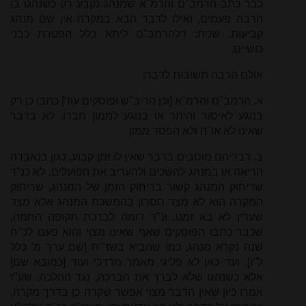
כבר כתב הרמב"ם והרמ"א שמנהג נקבע רק כשנהגו בו
הרבה פעמים, ואילו לדבר הבא במקרה אין שם מנהג
קביעות. שנית: דלהרמב"ם ליתא כלל הפטרת כבני
כושיים.
אולם הרבה תשובות לדבר:
א. הרמב"ם והרמ"א [וכן הריב"ש ופוסקים עוד] כתבו כן רק
בנוגע לאיסור והיתר או בנוגע לממון חברו, לא בדבר
שאינו לא או"ה ולא הפסד ממון.
ב. דבריהם מוסבים בדבר שאין לו זמן קבוע, כגון בנאבדה
הריאה או במנהג להשכים ולהעריב את הפועלים, לא כנ"ד
שריחוק המנהג קשור בריחוק הזמן של המנהג, שריחוק
המקרה הוא לא מצד חסרון בהמשכת המנהג אלא מצד
שעדין לא בא זמנו. ונ"ד דומה לברכת תקופה החמה,
שכבר כתבו הפוסקים שאף שאינו מצוי והוא פעם לכ"ח
שנה נקרא מנהג, כמו שהביא בשד"ח [שם ערך מ' כלל
ל"ז], ועד כאן לא פליגי מאמר מרדכי ועוד [כמובא שם]
אלא כשנהגו שלא לברך את הברכה, נגד ההלכה, שע"ז
אמרו כיון שאין הדבר מצוי אפשר שקרה כן בדרך מקרה,