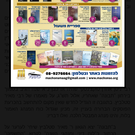
ובסופו:
נשאלתי בדין הפטרה בשנה זו שאחרי מות וקדושים
מפורדות, שבלוח השנה כתוב שקורין הפטרת התשפוט
יחזקאל כ"ב באחרי, ובקדושים קורין הלא כבני כושיים
עמוס ט', ובחומשים שלנו כתוב להיפך. ומשום שזהו דין
שעושין ברבים בכל בתי כנסיות ובתי מדרשות, לכן ראוי
לברר דבר זה... ולפי זה היכא דמחולקין כבשנה זו, לקרות
התשפוט באחרי ולקדושים הלא כבני כושיים
הוא דבר זר
ונגד הפוסקים
. אלא דצריך לקרות באחרי הלא כבני
כושיים ולקדושים התשפוט, ודבר זה בפוסקים הראשונים
והאחרונים
ויתד הוא וממנו לא תזוע
.
רבי ניסן אהרן טוקצינסקי שהיה אז כבן כ"א שנה הגיב בסמוך
בירחון "תבונה" שאחריו, אלול תש"ג, על מאמרו של רבי מאיר
סטלביץ. בתגובה זו הגדיל לחדש שאין מקום להתחשב בהכרעת
הפוסקים הברורה בעניין זה, מכיון שגדול כוח המנהג האמור
בלוח, והינו מנהג המבטל הלכה. ואלו דבריו:
ב"תבונה" יצא הגאון ר' מאיר סטלביץ שיחי' לערער על
הכתוב ב"לוח דיני ומנהגי השנה" לקרוא "התשפוט"