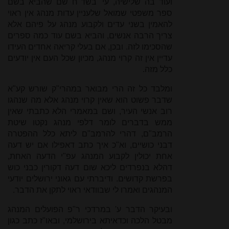
ועוד בה שלישיה, עי' בשד"ח שם שהביא בשם
ספר משפטי שמואל שלעניין עדות מנהג אין ראוי
להאמין בשני עדים ולקבוע מנהג על פיהם אלא
צריך הרבה אנשים, והביא בשם עוד כמה ספרים
שהסכימו לזה. ובכן, אם בעלי קריאה אחדים העידו
עדיין אין זה קרוי מנהג, מכיון שכל העם אין יודעים
כלל מזה.
ומלבד כל זה הרי מבואר במהרי"ק שורש קע"א
שדבר פשוט הוא שאין קרוי מנהג אלא מה שנהגו
רוב אנשי העיר, ושם במאמרי הלא כתבתי שאין
ממש בדברים לומר דלפי מנהג נקטו שיטת
הרמב"ם, דהרי להרמב"ם ליתא כלל ההפטרה
דבני כושיים, וא"כ איך כתב דאפילו אם יש דעה
אחת יכולין לקבוע המנהג עפ"י הדעה האחת,
דהלא בנפרדים ליכא שום דעה דקורין כבני כוש
בפרשת קדושים. ודיברתי עם גאוני ירושלים יודעי
המנהגים ואמרו לי שבוודאי ראוי לתקן את הדבר.
ובעיקר הדבר ע' במרדכי ר"פ הפועלים המנהג
מבטל הלכה וכדאיתא בירושלמי, ובאו"ז כתב כגון