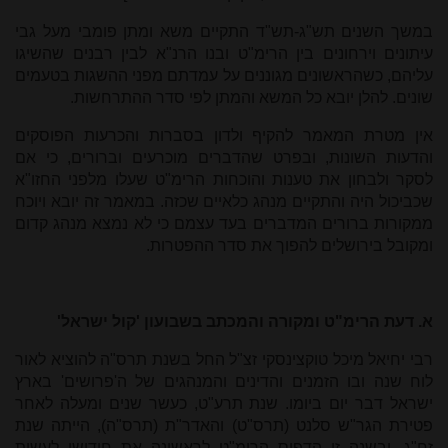
במשך השנים תש"ג-תש"ד התקיים משא ומתן פומבי מעל גבי
עיתונים וירחונים בין הרימ"ט ובנו הרנ"א לבין רבנים שהשיגו
עליהם, כשהראשונים מגוננים על עמדתם מפני ההשגות בטעמים
שונים. להלן יובא כל המשא והמתן לפי סדר ההתרחשות.
אין מטרת המאמר להקיף ולדון בסברות והכרעות הפוסקים
והדעות השונות, ובפרט שהדברים מוכרעים וברורים, כי אם
לסקר ולבחון את טענות והוכחות הרימ"ט שעלו מלפני החזו"א
שכביכול היה והתקיים מנהג כלאיים שכזה. במאמר זה יובא ויוכח
ממקורות ברורים המדברים בעד עצמם כי לא נמצא מנהג קדום
ומקובל בירושלים להפוך את סדר ההפטרות.
א. דעת הרימ"ט ומקורה והמכתב בשבועון 'קול ישראל'
רבי יחיאל מיכל טוקצינסקי זצ"ל החל בשנת תרס"ה להוציא לאור
לוח שנה ובו הזמנים והדינים והמנהגים של ה'פרושים' בארץ
ישראל דבר יום ביומו. שנת תרע"ט, כעשר שנים ומעלה לאחר
פטירת הגר"ש סלנט (תרס"ט) והאדר"ת (תרס"ה), הייתה שנת
זח"ג, ובשנה זו הדפיס הרימ"ט לראשונה את חידושו לעשות