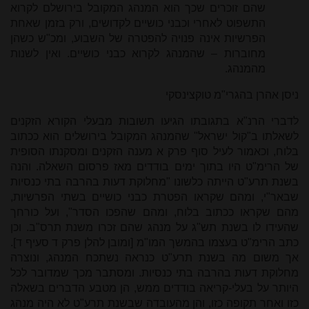
שהם זוכרים שכך הוא המנהג המקובל בירושלם לקרוא
התשפוט לאחרי וכבני כושיים לקדושים, ורק בזמן שאחת
הפרשיות אינה פנויה להפטרה של השבוע, ומכ"ש כשהן
מחוברות – שהמנהג לקרוא כבני כושיים. ואין לשנות
מהמנהג.
ניסן אהרן בהגרי"מ טוקצינסקי
לדברי הרנ"א בתגובתו הגיעו תשובות מבעלי הקורא הזקנים
לשאלתו ב"קול ישראל" שהמנהג המקובל בירושלים הוא ככתוב
בלוח, וכאמור לעיל סוף פרק א מענה הזקנים ומסקנתו הסופית
של הרימ"ט היו בתוך ימים בודדים מאז פרסום השאלה. והנה
בשנת תרע"ט הייתה כלשונו "מחלוקת דעות בהרבה בתי כנסיות
שבאר"י, ומהם שקראו הפטרת כבני כושיים בשתי הפרשיות,
מהם שקראו ככתוב בלוח, ומהם שהפכו הסדר", ועל כורחך
שהעידו לו בשנת תש"ג על מנהג שהם זכרו משנת תרס"ב. וכן
כתב הרימ"ט בעצמו בהמשך המו"מ [ומובן להלן פרק ד סעיף ד].
אך משום מה בשנת תרע"ט כנראה נשתכח המנהג, ונוצרה
מחלוקת דעות בהרבה בתי כנסיות. ומסתבר מכך שמדובר לכל
היותר על בעלי-קריאה בודדים ממש, הן מטבע הדברים בשאלה
כזו ואחר תקופה כזו, והן מהעובדה שבשנת תרע"ט לא היה מנהג