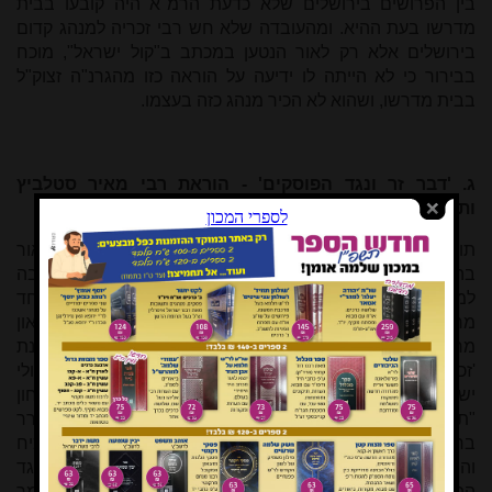
בין הפרושים בירושלים שלא כדעת הרמ"א היה קובעו בבית
מדרשו בעת ההיא. ומהעובדה שלא חש רבי זכריה למנהג קדום
בירושלים אלא רק לאור הנטען במכתב ב"קול ישראל", מוכח
בבירור כי לא הייתה לו ידיעה על הוראה כזו מהגרנ"ה זצוק"ל
בבית מדרשו, ושהוא לא הכיר מנהג כזה בעצמו.
ג. 'דבר זר ונגד הפוסקים' - הוראת רבי מאיר סטלביץ
ותגובות הרימ"ט ובנו הרנ"א
תוצאות הבירור של הרימ"ט בידי בנו ב"קול ישראל", אף ראו אור
בהמשך על ידו, במסגרת דבריו בירחון "תבונה" שנכתבו כתגובה
למאמר שקיים והוכיח כהכרעת הפוסקים. וכך היה המעשה. אחד
מחשובי וזקני הרבנים ועמלי התורה שבירושלים היה הגאון
מחסלביץ, רבי מאיר סטלביץ זצ"ל (תר"ל–תש"ט) הרב של שכונת
'זכרון משה', מחבר שו"ת 'מבית מאיר' ג"ח עם הסכמות גדולי
ישראל, ותלמידו של הגרא"מ לפידות זצ"ל מרייסין. בירחון
"תבונה" מנחם-אב תש"ג נדפס ממנו מאמר מקיף, ובו נחת לברר
בחריפות ובקיאות את כל דברי הפוסקים בנידון זה. הוא הוכיח
והורה כהכרעתם, וסיים כי המנהג הנטען בלוח "הוא דבר זר ונגד
הפוסקים". ואלו תורף דבריו הנצרכים לענייננו בתחילת המאמר