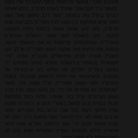
מנהגים מאר"י [כאשר פרסמתי בסוף החוברת שלי בשם
"מאמר ע"ד הקביעות" שהו"ל בשנת תרס"ב, בזמן שאיזה
רבנים בחו"ל טעו במהות "עגול דרב נחשון גאון" ושגו
לומר שיש מחלוקת בין הטור לבין הפר"ח בקביעות שנת
תרס"ב, ולא ידעו שנפל טעות בדפוס הלוח הנספח
להטור, ופנו בשאלה לשני גאוני ירושלים הגרש"ס
והאדר"ת, ובהסכמתם פרסמתי אז את המאמר ההוא,
ובסופו את הרעיון הזה שהגה הגאון האדר"ת זצ"ל], וגם
בשביל מטרה שניה: שירושלים תובב"א שהיא "עיר
לקוטאית" [כנאמר בירושלמי ומובא בתוס' פסחים י"ד
ונפסק בפר"ח תס"ח] לא ישלטו בה ערבוביות של
מנהגים. וכשהבאתי את הלוח הראשון שערכתי בשנת
התרס"ד לפני הגאון האדר"ת זצ"ל שמח עליו מאוד
"שנתגלגל גם זכות זה על ידו", וכן נהנה ממנו חו"ז מו"ר
הגאון הגרש"ס זצ"ל בזה שהסיר הלוח כמה מחלוקת
מבתי כנסיות [כגון למשל בשש"י מיום א' דחוה"מ סוכות
שהיו חילוקי דעות בכל שנה ברוב בתי המדרש, מפני
שרבים מאוד לא ירדו לביאור הגמ' מסוכה נ"ה. "ואם חל
שבת באחד מהם כו'" ועוד כדומה]. ומכ"ש שאין כדאי
שישרור פילוג מנהגים בענייני הפטרות שאין בהן לא
משום איסור ולא משום היתר.