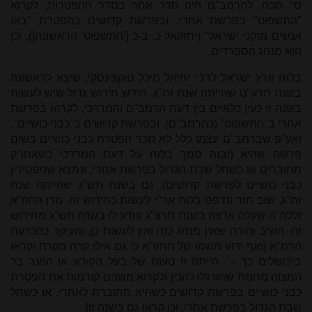
סי' תכח. להרמב"ם היה סדר אחר בסדר ההפטרות, לקרוא
"התשפוט" בפרשת אחרי, ובפרשת קדושים בהפטרת "באו
אנשים מזקני ישראל" (יחזקאל כ, ב-כ ['התשפוט' הראשונה]), וכן
הוא מנהג הספרדים.
בלוח ארץ ישראל לרבי יחיאל מיכל טוקצינסקי, שיצא לראשונה
בשנת תרע"ט שהייתה שנת זח"ג, חידש חידוש גדול שיש לעשות
בשנה זו כעין כלאיים בין דעת הרמב"ם והמרדכי, לקרוא בפרשת
אחרי ב"התשפוט" (כהרמב"ם), ובפרשת קדושים ב"כבני כושיים",
ואע"פ שברמב"ם עצמו כלל לא נזכר הפטרת כבני כושיים בשום
פרשה שהיא (ובזה סמך בלוח על דעת המרדכי כשאחו"ק
מחוברים או כשחל שבת הגדול בפרשת אחרי, ונמצא שמפטירין
כבני כושיים לפרשת קדושים). גם בשנת תש"ג שהייתה שנת
זח"ג, שוב חזר ונדפס בלוח אר"י לעשות כחידוש זה. מרן החזו"א
זללה"ה שעלה ארצה בשנת תרצ"ג ונודע לו בשנת תש"ג מחידוש
זה, השיב והורה שאין מנהג כזה ואין לעשות כן, והעיקר כהכרעת
הרמ"א [ואף ידוע משמו של החזו"א כי גם אילו קרה מקרה וקראו
בירושלים כך – הייתה זו טעות של בעל הקורא או הנער בר
המצוה מחמת שהורגלו להכין ולקרוא משנים קודמות את הפטרת
כבני כושיים בפרשת קדושים כשהיא מחוברת לאחרי, או כשחל
שבת הגדול בפרשת אחרי, וכן קראו גם בשנה זו].