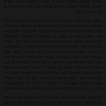
שמונה פעמים, בשנים: תרס"ב, תרע"ט, תש"ג, תש"ו, תש"ל,
תשל"ג, תשנ"ז, תשפ"ד. השנים הבאות שבו תחול קביעות זו הן
תת"א, תתכ"ח וכו'.
בשאר שנים כאשר פרשיות אחרי מות וקדושים מחוברות, אע"פ
שבשאר הפרשיות המחוברות מפטירים בשל הפרשה האחרונה,
באלו נהגו האשכנזים להפטיר את הפטרת "הלא כבני כושיים" של
אחרי מות (עמוס ט, ז-טו), כי בהפטרת קדושים "התשפוט"
(יחזקאל כב, א-לא) מוזכרות מתועבות ירושלים. גם ברוב השנים
שפרשיות אחרי מות וקדושים מופרדות אין מפטירין ב"התשפוט",
כי באחת משתי הפרשיות ההפטרה היא מעניינא דיומא, וכגון
הפטרת שבת הגדול בפרשת אחרי, ואז נדחית הפטרת כבני
כושיים לפרשת קדושים, או כאשר חל ער"ח אייר בפרשת קדושים
ומפטירין בה מחר חודש, או כשחל ר"ח אייר בפרשת קדושים
ומפטירין בה השמים כסאי. זולת שנת זח"ג מעוברת, שאז שתי
הפרשיות אחרי מות וקדושים מופרדות וגם אין בהן הפטרה
מעניינא דיומא, ונמצא הכרח להפטיר בכל פרשה את ההפטרה
שלה, "כבני כושיים" בפרשת אחרי, ו"התשפוט" בפרשת קדושים.
כל האמור הוא דעת המרדכי (מס' מגילה רמז תתלא) שמבטא את
מנהג אשכנז, וכדעתו הכריעו הרמ"א הב"ח והמג"א והמ"ב בסוף