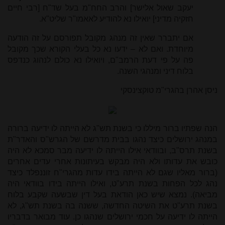
יעקב שאול אלישר] והרב החח"מ בעל שד"ח [רבי חיים
חזקיה מדיני] יואילו נא להודיע לאאמו"ר שליט"א.
אם יתברר שאין זה מנהג מקובל תפורסם על זה הודעה
מיוחדת. ואם לא – ידעו נא כל בעלי הקורא שכך מקובל
פה על פי דעת הרמב"ם, ויואילו נא כולם לנהוג כנדפס
בלוח דיני ומנהגי השנה.
ניסן אהרן בהגרי"מ טוקצינסקי
הנה שפתיו ברור מיללו כי בשנת תש"ג לא הייתה לו ידיעה ברורה
במנהג ירושלים כיצד נהגו בבית מדרשם של הגרש"ס והאדר"ת
בשנת תרס"ב, ובוודאי אילו הייתה לו ידיעה מבר סמכא לא היה
כובש את עדותו ולא היה מבקש בעיתונות אחרי עדים אחרים
(ברור מאליו שגם לא הייתה בידו עדות מהגרי"ח זוננפלד כיצד
נהג לכל הפחות בשנת תרע"ט, ואילו הייתה בידו בוודאי היה
מביאה). נמצא שיש כאן הודאת בעל דין שבשעה שקבע בלוח
בשנת תרע"ט את השיטה החדשה, ששנה בה בשנת תש"ג, לא
הייתה לו ידיעה על חכמי ירושלים שנהגו כן. עוד מבואר בדבריו