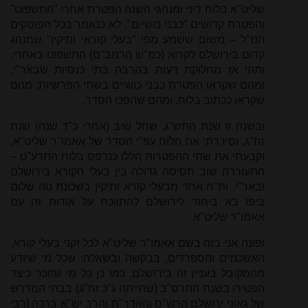
שליט"א בלוח דיני ומנהגי השנה הפטרת אחרי "התשפוט"
והפטרת קדושים "כבני כושיים", לא כנאמר בכל הפוסקים
הנז"ל – משום ששמע מפי "בעלי קוראי ותיקין" שמנהג
קדום בירושלם לקרוא (כמ"ש הרמב"ם) התשפוט באחרי.
ותהי אז מחלוקת דעות בהרבה בתי כנסיות שבאר"י,
ומהם שקראו הפטרת כבני כושיים בשתי הפרשיות, מהם
שקראו ככתוב בלוח, ומהם שהפכו הסדר.
ובשנה זו שנת התש"ג, שחל שוב (אחרי כ"ד שנה) שנת
זח"ג, וסידרתי את הלוח עפ"י הסדר של אאמו"ר שליט"א,
וקבעתי את שתי ההפטרות הללו כנדפס בלוח התרע"ט –
התעוררה שוב תסיסה גדולה בין בעלי הקורא בירושלם
ובאר"י. ות"ח אחד מבעלי קורא ותיקין בשכונת נוה שלום
ביפו בא ביחוד לירושלם להתווכח על אודות זה עם
אאמו"ר שליט"א.
ופונה אני בזה בשם אאמו"ר שליט"א לכל זקני בעלי קורא,
האשכנזים והספרדים, בבקשה ובשאלה: שכל מי שיודע
מהמקובל בעניין זה בירושלם, כמו כן כל מי שזוכר כיצד
הפטירו בשנת התרס"ב (שהייתה ג"כ זח"ג) בבתי המדרש
של גאוני ירושלם הרש"ס והאדר"ת והרב יש"א ברכה [רבי