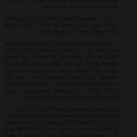
ששכחו על הדבר ולא הוי אדעתייהו. משא"כ בנ"ד שלכו"ע
אין ריחוק הזמן חסרון בקביעת המנהג.
ג. ובדבר שנהגו שלוש פעמים אפילו בדבר הנוגע לממון
ובאו"ה נקבע מנהג, כיוצא גם מדברי הרמ"א בחו"מ
של"א, וכמובא בשד"ח שם בשם אחרונים.
ד. גם מעיקרא דדינא פירכא. בנ"ד לא שבעלי הקורא קבעו
את המנהג עפ"י מה שהם קראו בשנות תרס"ב תרע"ט
ותש"ג, אלא הם שהעידו לנו מה שנתקבל מפי הזקנים
שבשנת תרס"ב שכך הוא מנהג ירושלים. ועדות הלא
מועילה אפילו להוציא מחזקת ממון ואפילו לגדולה מזו.
ומסתמא קיבלו הזקנים שבשנת תרס"ב שכן נהגו
בירושלים בשנות תרל"ה ותרל"ב, ובעלי הקורא שבשנת
תרל"ה ותרל"ב קבלו מסתמא מהזקנים שהיו בשנות
תר"ח ותר"ה, וכן הלאה, כדרך כל קבלה ומסורה.
ואין להקשות ממה שהביא השד"ח [שם ד"ה וכתב הרב
הגאון] בשם הספרים משפטי שמואל ואדמת קדש וחקרי
לב, שאין עדות מועילה לקבוע מנהג ובעינן דווקא שישמעו
או שיראו מפי הרבה בני אדם – זו לק"מ, דמלבד מה שהם
דיברו בנוגע לאו"ה או לממון, ומלבד מה שכאן הוי מנהג