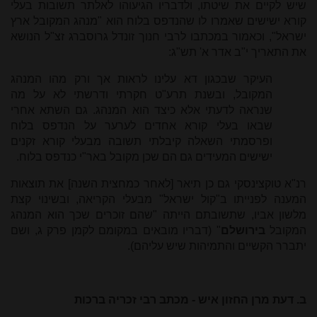
שיש לקיים את שיטתו, ולדבריו הגיעוהו לאלתר תשובות בעלי
קורא ישישים שאמרו לו שהנדפס בלוח הוא "מנהג המקובל ארץ
ישראל", וכאמור במכתבו לרבי חנוך זונדל גרוסברג זצ"ל הנושא
את התאריך י"ב אדר א' תש"ג:
העיקר שבכגון דא עלינו לראות אך ורק מהו המנהג
המקובל, ובשנת תרע"ט חקרתי ודרשתי לא על מה
שנראה לדעתי אלא כיצד הוא המנהג. גם השתא אחרי
שבאו בעלי קורא אחדים לערער על הנדפס בלוח
ופרסמתי השאלה קיבלתי תשובה מבעלי קורא זקנים
ישישים המעידים גם הם שכן מקובל באר"י כנדפס בלוח.
רנ"א טוקצינסקי גם כן תיאר [לאחר כמחצית השנה] את תוצאות
המענה לפנייתו ב"קול ישראל" מבעלי הקריאה, ובשינוי קצת
מלשון אביו, שתשובתם הייתה "שהם זוכרים שכך הוא המנהג
המקובל
בירושלם
" (דבריו מובאים במקומם לקמן פרק ג, ושם
יתברר הקשיים והתמיהות שיש עליהם).
ב. דעת מרן החזון איש - מכתב רבי זכריה ברכות