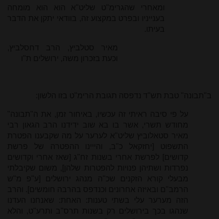
ומאחרי שהגרימ"ט שליט"א הוא הוא מומחה
בענייניו ובפרט במקצוע זה, בוודאי יתקן את הדבר
בעיתו.
מאיר סטלביץ, הרב דחסלביץ,
וכעת בזכרון משה, ירושלים ת"ו
ב"תבונה" טבת תש"ד נדפסה תגובת הרימ"ט בזו הלשון:
על פי סיבה ראיתי זה עכשיו, באיחור זמן, את ה"תבונה"
מחודש תשרי, אשר בו בא שוב ידידנו הרב הגאון רבי
מאיר סטאלוביץ שליט"א לערער על מה שקבענו הפטרת
התשפוט [יחזקאל כ"ב, והייינו ההפטרה של פרשת
קדושים] לפרשת אחרי בשנות זח"ג [שאז אחרי וקדושים
נפרדות ושתיהן פנויות להפטרות שלהן], משום שקיבלתי
מבעלי קורא הזקנים שכ"ה מנהג ירושלים [ע"פ מ"ש
הרמב"ם ובאיזה אחרונים וכנדפס בהרבה חומשים]. והרב
הזה מערער עלי בשתי טענות: האחת: שאנחנו העדנו
שנהגו בכך בירושלים רק בשנות תרס"ב ותרע"ט, והלא