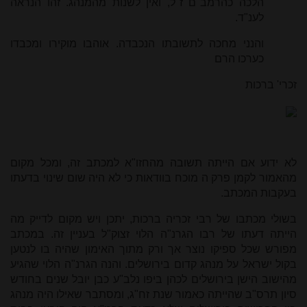
הלכה כהרמב"ם ז"ל, ואין לשנות מהמנהג. זהו הנראה
לענ"ד.
והנני מחכה לתשובתו הנכבדה. אוהבו מוקירו ומכבדו
כערכו הרם
זכרי' ברכות
לא ידוע אם הייתה תשובה מהחזו"א למכתב זה, ומכל מקום
מהאמור לקמן פרק ה מוכח בוודאות כי לא היה שום שינוי בדעתו
בעקבות המכתב.
בשולי מכתבו של רבי זכריה ברכות, יתכן ויש מקום לדייק מה
הייתה דעתו של רבו הגרנ"ה הלוי זצוק"ל בעניין זה. במכתב
מפורש שכל ספיקו נוצר אך ורק מתוך האימון שהיה בו לנטען
בקול ישראל על מנהג קדום בירושלים. והנה הגרנ"ה הלוי שהגיע
מהישוב הישן בירושלים לכהן ביפו נלב"ע כבן יובל שנים בחודש
סיון תרס"ב שהייתה כאמור שנת זח"ג, ומסתבר שאילו היה מנהג