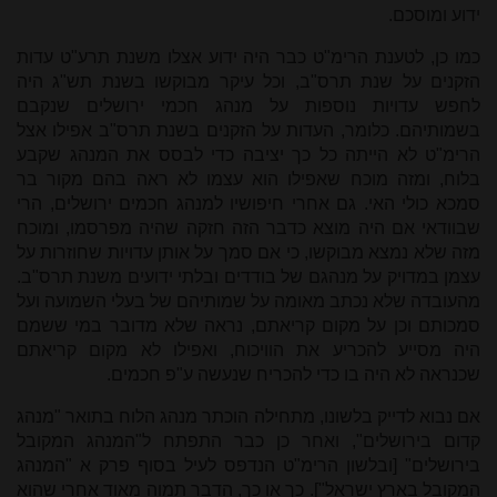
ידוע ומוסכם.
כמו כן, לטענת הרימ"ט כבר היה ידוע אצלו משנת תרע"ט עדות
הזקנים על שנת תרס"ב, וכל עיקר מבוקשו בשנת תש"ג היה
לחפש עדויות נוספות על מנהג חכמי ירושלים שנקבם
בשמותיהם. כלומר, העדות על הזקנים בשנת תרס"ב אפילו אצל
הרימ"ט לא הייתה כל כך יציבה כדי לבסס את המנהג שקבע
בלוח, ומזה מוכח שאפילו הוא עצמו לא ראה בהם מקור בר
סמכא כולי האי. גם אחרי חיפושיו למנהג חכמים ירושלים, הרי
שבוודאי אם היה מוצא כדבר הזה חזקה שהיה מפרסמו, ומוכח
מזה שלא נמצא מבוקשו, כי אם סמך על אותן עדויות שחוזרות על
עצמן במדויק על מנהגם של בודדים ובלתי ידועים משנת תרס"ב.
מהעובדה שלא נכתב מאומה על שמותיהם של בעלי השמועה ועל
סמכותם וכן על מקום קריאתם, נראה שלא מדובר במי ששמם
היה מסייע להכריע את הוויכוח, ואפילו לא מקום קריאתם
שכנראה לא היה בו כדי להכריח שנעשה ע"פ חכמים.
אם נבוא לדייק בלשונו, מתחילה הוכתר מנהג הלוח בתואר "מנהג
קדום בירושלים", ואחר כן כבר התפתח ל"המנהג המקובל
בירושלים" [ובלשון הרימ"ט הנדפס לעיל בסוף פרק א "המנהג
המקובל בארץ ישראל"]. כך או כך, הדבר תמוה מאוד אחרי שהוא