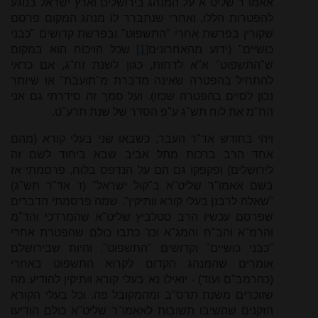
אאמו"ר שליט"א על המנהג בירושלים וארץ ישראל בנוגע
להפטרות הללו, ואחרי שנתברר לו מנהג המקום פרסם
שקורין בפרשת אחרי "התשפוט" ובפרשת קדושים "כבני
כושיים" (ידוע מהאחרונים
[1]
שכל הויכוח הוא במקום
ש"התשפוט" א"א לדחות, כגון לשנת זח"ג, אם כדאי
להתחיל בהפטרה שאינה מדברת מ"תועבת" או שיותר
נכון לסיים בהפטרה שכזו). ועל סמך זה סידרתי גם אני
הח"מ את לוח תש"ג ע"פ הסדר של שנת תרע"ט.
ויהי בחודש אד"ר העבר, כשבאו שני בעלי קורא (מהם
אחד הרב ברכות מתל אביב שבא ביחוד לשם זה
לירושלים) ופקפקו גם הם על הנדפס בלוח, פרסמתי אז
בשם אאמו"ר שליט"א ב"קול ישראל" (ז' אד"ר תש"ג)
"שאלה לרבנן בעלי קורא וותיקין". שמה פרסמתי הדברים
שפרסם עכשיו הרב סטלביץ שליט"א שהמרדכי והד"מ
והרמ"א והב"ח והמג"א וכו' כתבו כולם שהפטרת אחרי
"כבני כושיים" וקדושים "התשפוט". והיות שבירושלם
אומרים שהמנהג הקדום לקרוא התשפוט באחרי
(כהרמב"ם ועוד) - יואילו נא בעלי קורא וותיקין להודיע מה
שזוכרים משנת תרס"ב ומהמקובל פה. וכל בעלי הקורא
הזקנים שהשיבו תשובות לאאמו"ר שליט"א כולם הודיעו