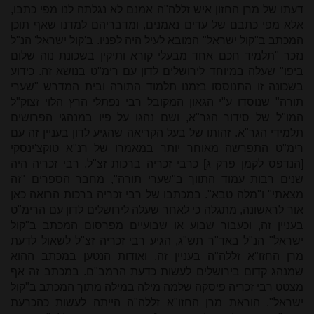
דעתו של מרן החזון איש זללה"ה אמנם לא נגלתה לנו מפי כתבו,
אלא מפי כתבם של עדים נאמנים, ומדבריהם למדנו שאף תוכן
המכתב ב"קול ישראל" המובא לעיל היה לפניו. ב'קול ישראל' הנ"ל
נזכר "תלמיד חכם אחד מבעלי קורא ותיקין בשכונת נוה שלום
ביפו" שעלה במיוחד לירושלים לדון עם רימ"ט בנושא זה. כידוע
בשכונה זו התנוססו בזמנו תלמוד התורה ובית המדרש "שערי
תורה" שנוסדו ע"י הגאון המקובל רבי נפתלי הרץ הלוי זצוק"ל
המו"ל של סידור הגר"א, ושם נהגו על פיו במנהגי הפרושים
תלמידי הגר"א. זהותו של בעל הקריאה שהגיע לדון בעניין זה עם
רימ"ט התפרשה מאוחר יותר במאמרו של רנ"א טוקצ'ינסקי
[הנדפס לקמן פרק ג] כרבי זכריה ברכות זצ"ל. רבי זכריה היה
שנים רבות עמוד התווך ב"שערי תורה", מחבר הספרים "זה
מצאתי" ו"מלה טבא". במכתבו של רבי זכריה ברכות הרואה כאן
אור לראשונה, מתגלה כי לאחר שעלה לירושלים לדון עם הרימ"ט
בעניין זה, וכעבור שבוע או שבועיים מפרסום המכתב ב"קול
ישראל" הנ"ל באד"ר תש"ג, הגיע רבי זכריה זצ"ל לשאול לדעת
מרן החזו"א זללה"ה בעניין זה, ואודות הנטען במכתב ההוא
שמנהג קדום בירושלים לעשות כדעת הרמב"ם. במכתב זה אף
מצטט רבי זכריה פיסקה שלמה מילה במילה מתוך המכתב ב"קול
ישראל". הוראת מרן החזו"א זללה"ה הייתה לעשות כהכרעת