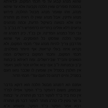
שהוא מנהג קבוע על פי חכמי המקום, וכדאיתא
במסכת סופרים שאין הלכה נקבעת אלא עד שיהא
מנהג, וזהו שאמר מנהג מבטל ההלכה, פירוש
מנהג ותיקין, אבל מנהג שאין לו ראיה מן התורה
אינו אלא כטועה בשיקול הדעת, וכמה מנהגים
גרועים דלא אזלינו בתרייהו כדמפרש ר"ח בב"ב ב'
גבי הכל כמנהג המדינה. וכן בנ"ד, כיון דמנהג זה
עוקר הלכה שפסקו כל הפוסקים, אף שהוא
מדרבנן צריך להיות מנהג עפ"י חכמי המקום, ולא
נקראו איזה בעלי קריאות, אף היותר מופלגים,
חכמי המקום, וחכמי המקום בירושלים המה
הגאונים והבי"ד שבירושלים. ומה דאיתא ביבמות
ק"ב ובמנחות ל"ב אם יבוא אליהו זכור לטוב ויאמר
אין חולצין בסנדל אין שומעין לו שכבר נהגו העם
בסנדל, והיינו דנהגו כל העם עפ"י חכמי הדור.
אמנם הא דמנהג מבטל הלכה הוא דוקא בדבר
שבממון, משום דהפקר בי"ד הפקר אפילו למ"ד
אין כוח ביד בי"ד לעקור דבר מן התורה, עי' יבמות
צ' ועי' גיטין ל"ו כה"ג מותר לעקור דבר מן התורה
רבא אמר הפקר בי"ד הפקר, ומשמע א"א