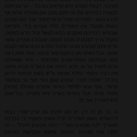
הציבור, דבעלי הקורא הלא קוראים בציבור – אף גם הלוא
לכאורה דבריהם אלו אין להם מובן. אם מועילה עדות אף
להרוג נפש – למה לא תועיל עדות להעיד שכך הוא המנהג
באותו מקום? ואין הספרים הללו מצויים בידי. והנראה
שבוודאי דבריהם מוסבים בבוא למשל קהל חדש למקום,
והקהל צריך לקבוע לו מנהג לעצמו, שבכה"ג אמרינן ששני
עדים אינם קובעים מנהג לציבור החדש הבא עכשיו לקבוע
מנהג. אבל כשיש כאן במקום קהל וציבור, ונפל ספק כיצד
נהגו אבותיהם והמתיישבים הקודמים – ודאי שמועילה
עדות להעיד על זה. תדע, דהלא שם בשד"ח מביא הלאה
את דברי הספר נחלת שבעה מ"ש בשם תרומת הדשן
בזה"ל: "שנוכל לברר המנהג [גם] בעד מפי עד ובפסולי
עדות". ואף שיש לפלפל באיזה אופנים מועילה [עדות]
פסולי עדות, אבל בעדות כשרה ודאי מועילה בכל אופן
[ויש להאריך ואכ"מ].
ה. בר מן כל דין, יש כאן לפנינו גם עניין יסודי: בבוא
לירושלים הגאון האדר"ת זצ"ל והאיץ והפציר בי בהרבה
להעריך "לוח מנהגים לאר"י" ו"לוח מנהגים לחו"ל" – היו
לפניו שתי מטרות. האחת: שתצא הקביעות והוראת