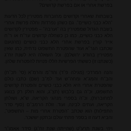
בפרשת אחרי או אם בפרשת קדושים?
בשבתות שאחרי וקדושים מחוברות מפטירין לכל הדעות
"הלא כבני כושיים". גם כשהן נפרדות וחלה פרשת אחרי
בשבת הגדול שמפטירין בה "וערבה" – מפטירין לקדושים
הלא כבני כושיים, כמו כן כשחלה קדושים ער"ח או ר"ח
אייר קורין בפרשת אחרי הלא כבני כושיים (מהטעם
שכתבו הגר"א ועוד שהפטרת התשפוט נדחית, כמו שאין
מפטירין בהודע ירושלם). וכל השאלה היא לשנת זח"ג
(כשנתנו זו) כששתי הפרשיות הללו פנויות להפטרות שלהן.
והנה המרדכי (מגילה פ"ד) והד"מ והרמ"א (סי' תכ"ח)
והב"ח והמג"א ומחה"ש ועד למ"ב (שם) כתבו כולם
שהפטרת אחרי היא הלא כבני כושיים והפטרת קדושים
התשפוט, וכ"ה גם בלבוש (תצ"ג, והוא חולק רק בנוגע
למחוברות), וכ"ה בספרי מנהגי הקריאה, ש"א, ושולחן
הקריאה, ועתים לבינה, ועוד. זולת הרמב"ם (סוף סדר
התפילות) הוא שכתב "הפטרת אחרי מות – התשפוט",
והביא דעה זו בספר פתחי עולם ובתקון יששכר.
ויהי בשנת תרע"ט (שהייתה שנת זח"ג) סידר אאמו"ר