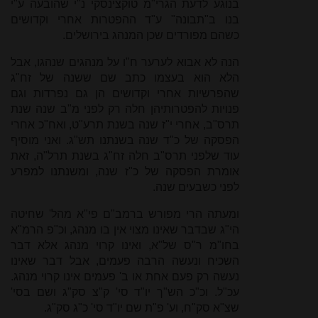
בנוגע לדעת הגרי"מ טוקצינסקי נ"י שהובעה ע"י
בנו ב"תבונה" ע"ד ההפטרות אחרי וקדושים
כשהם מפורדים שכן המנהג בירושלים.
הנה לא אבוא לערער ח"ו על מנהגים שנהגו, אבל
הלא הוא בעצמו כתב שם ששנה של זח"ג
שהפרשיות אחרי וקדושים הן גם נפרדות וגם
פנויות להפטרותיהן חלה רק לפני מ"ב שנה שנת
תרס"ב, אחרי י"ז שנה בשנת תרע"ט, ואח"כ אחרי
הפסקה של כ"ד שנה בשנתנו תש"ג. ואני מוסיף
עוד שלפני תרס"ב חלה זח"ג בשנת תרל"ה, זאת
אומרת הפסקה של כ"ז שנה, ומשנתנו למפרע
לפני כשבעים שנה.
ומעתה הרי מפורש ברמב"ם פי"א מהל' שחיטה
הי"ג שבדבר שאינו מצוי אין בו מנהג, וכ"פ הרמ"א
בחו"מ ר"ס של"א, ואינו קרוי מנהג אלא דבר
השכיח ונעשה הרבה פעמים, אבל דבר שאינו
נעשה רק פעם אחת או ב' פעמים אינו קרוי מנהג.
עכ"ל. וכ"כ הש"ך יו"ד סי' ק"צ סק"ג ושם בסי'
שצ"א סק"ח, וע' פ"ת שם יו"ד סי' כ"ג סק"ג.