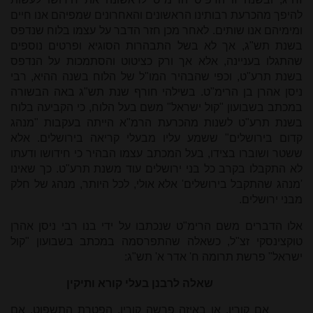
להיפך מהכרעת רבותינו הראשונים והאחרונים שמפיהם אנו חיים
ומימיהם אנו שותים. לאחר מכן חזר הדבר על עצמו בלוח שנדפס
בשנת תש"ג, אך לא בשל התבהרות הסוגיא ופרטים נוספים
שהתגלו בעניינה, אלא אך ורק כציטוט והסתמכות על הנדפס
בשנת תרע"ט, וכפי שהבהיר המו"ל של הלוח בשנה ההיא, רבי
ניסן אהרן בן הרימ"ט. בשילהי חורף שנת תש"ג באה הבשורה
במכתב בשבועון "קול ישראל" משם בעל הלוח, כי הקביעה בלוח
בשנת תרע"ט לשנות מהכרעת הרמ"א הייתה בעקבות "מנהג
קדום בירושלים" ששמע עליו מבעלי קריאה בירושלים. אלא
ששטר ושוברו בצידו, בעל המכתב עצמו הבהיר כי חידושו ודעתו
לא התקבלו בקרב כל בני ירושלים עוד משנת תרע"ט. כך שאינו
'מנהג שהתקבל בירושלים' אלא אולי, לכל היותר, מנהג של חלק
מבני ירושלים.
אלו הדברים משם הרימ"ט שנכתבו על ידי בנו רבי ניסן אהרן
טוקצינסקי זצ"ל, כשאלה שהתפרסמה במכתב בשבועון "קול
ישראל" פרשת תרומה ח' אדר א' תש"ג:
שאלה לרבנן בעלי קורא ותיקין
אם קורין, או באיזה פרשה קורין, הפטרת התשפוט, אם