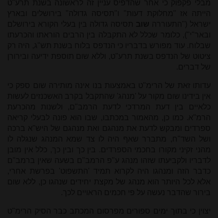
מבלי פקפוק כי אחר שהדפיס עניין זה לראשונה בשנת תרע"ט
הייתה אז "מחלוקת דעות" ו"תסיסה גדולה" בירושלים ובארץ
ישראל ("התעוררה
שוב
תסיסה גדולה בין בעלי הקורא בירושלם
ובאר"י"), כלומר שכלל לא התקבלה בין הרבים הוראתו והכרעתו
שבלוח. עוד מפורש בדבריו כי הנדפס בלוח בשנת תש"ג, היה רק
ציטוט של הנדפס בשנת תרע"ט, וללא שום תוספת ידיעה ובירורן
של דברים.
עדותו זאת של הרימ"ט באמצעות בנו אינה מותירה שום ספק כי
אין בידינו שום מקור על 'מנהג' שהתקבל בקרב האשכנזים לעשות
כלאיים בין דעת המרדכי לדעת הרמב"ם, ולשנות מהכרעת
הרמ"א. כמו כן, מהאמור במכתבו, שבו הוא פונה לבעלי קריאה
ספרדים ומבקש לדעת את מנהגם ואת מנהגם של היש"א ברכה
ושל השד"ח, מתברר שאף היה לו צד שמא המנהג שנגלה לו
מהני זקיני מקורו בחכמי הספרדים. בין כך ובין כך, כלל אין מובן
לדבריו ולקביעתו שזהו מנהג ע"פ הרמב"ם בשעה שאין ברמב"ם
כדבר הזה ומנהגו היה לקרוא תמיד 'התשפוט' בפרשת אחרי,
אלא לכל היותר הוא מנהג של מקצת יחידים שנהגו כן, ללא שום
בירור שהדבר נעשה על פי חכמים הראויים לכך.
יצוין כי בתוך ימים ספורים מפרסום המכתב כבר הסיק הרימ"ט