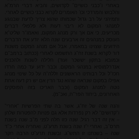
באחרי ו"כבני כושיים" לקדושים, והביא דברי הרמ"א
והלבוש והמרדכי וכו' האומרים לקרוא כבני כושיים לאחרי.
ותמיהני על רב גדול שכמותו שהוא צריך לדעת שבנוגע
למנהגי המקום לא ריבוי דעות ולא פלפולי דברים
מכריעים, כי אם אך ורק מנהג המקום, ואאמו"ר שליט"א
העוסק במנהגים זה ארבעים שנה הלא יודע את הדברים
הידועים שצוינו במאמרו, אבל אם מנהג המקום משנות
דור לקרוא בשנת זח"ג התשפוט לאחרי (ככתוב ברמב"ם
וכמובא בתקון יששכר ועוד) חלילה לשנות ולהכניס
אנדרלמוסיא במנהגי המקום. וכבר ידוע עד כמה חרדו
חכז"ל וכל רבותינו הראשונים זללה"ה על כל שינוי מנהג
אפילו במקום שנראה שהוא נגד הדין אם יש רק דעה אחת
נוטה למנהג המקום (וכבר האריכו בזה הפוסקים
האחרונים, ביחוד הפר"ח, ואכ"מ).
והנה שנה של זח"ג, אשר בה שתי הפרשיות "אחרי"
ו"קדושים" לא רק נפרדות אלא גם פנויות להפטרות שלהן
– אין זה דבר רגיל. שנה כזו חלה לפני מ"ב שנה בשנת
תרס"ב, ואחרי י"ז שנה בשנת תרע"ט, ואחריה אחרי כ"ד
שנה – בשנתנו זו התש"ג. ובשנת תרע"ט הרבה חקר