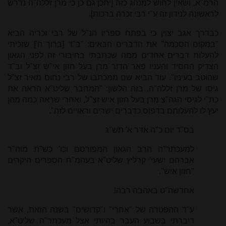
הרמ"א, ושאין לחוש למנהג כזה [יתכן גם כן כי מרן זללה"ה נדרש
לראשונה לנידון זה ע"י רבי זכרה ברכות].
כבדרך אגב יצוין כי בפתח ספריו הנ"ל של רבי זכריה הביא
"במקום הסכמה" את הדברים הבאים: "ב"ד [ברוך ה'] שזכיתי
להעלות דברים אחדים ממה שכתבתי בחיבורי זה לפני הגאון
הצדיק החסיד והעניו פאר הדור מרן בעל חזון אי"ש זצ"ל וב"ד
שהוטב בעיניו". עוד הביא שם ממכתבו של רבי נחום מאיר זצ"ל
גיסו של מרן זללה"ה, בזה הלשון: "המחבר שליט"א הראה את
כת"י לגיסי הגה"צ מרן בעל חזון איש זצ"ל, ואחרי שראה כמה מהן
יעץ לו להעלותם בדפוס כדברים ישרים וראויים לזה".
בס"ד יום כ"ה אדר א' תש"ג
למעכתר"ה הרב הגאון המפורסם וכו' כש"ת מוה"ר
אברהם ישעי' קרליץ שליט"א בעהמ"ח הספרים היקרים
"חזון איש".
אחדשה"ט באהבה רבה!
ע"ד ההפטרה של "אחרי" ו"קדושים" בשנה הזאת, אשר
דיברתי בשבוע העבר בהיותי אצל מעכתר"ה שליט"א,