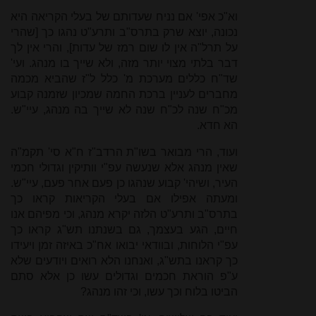
וא"כ אפי' אם נניח שעדותם של בעלי הקריאה היא
נכונה, יוצא שרק בתרס"ב ותרע"ט נהגו כך [שהרי
על תרל"ה אין לו שום רמז של עדות], והרי אין לך
דבר בלתי מצוי יותר מזה, ולא שייך בו מנהג. ועי'
שד"ח כללים מערכת מ' כלל ל"ז שהביא מכמה
מחברים לעניין ברכת החמה שמכיון שזמנה קבוע
מכ"ח שנה לכ"ח שנה לא שייך בה מנהג, עיי"ש.
הא חדא.
ועוד, הרי מבואר בשו"ת הרדב"ז ח"א סי' תקמ"ה
שאין מנהג אלא שנעשה עפ"י וותיקין וגדולי חכמי
העיר, ושיהי' קבוע שנהגו כן פעם אחר פעם, עיי"ש.
ומעתה אפילו אם בעלי הקריאות קראו כך
בתרס"ב ותרע"ט הלזה יקרא מנהג, וכי מפיהם אנו
חיים, הגע בעצמך, גם בשנתנו תש"ג קראו כך
עפ"י הלוחות, ובוודאי יבואו אח"כ באיזה זמן ויעידו
כך קראנו בתש"ג, ואנחנו הלא רואים ויודעים שלא
ע"פ הוראת חכמים וגדולים עשו כן אלא סתם
הביטו בלוח וכך עשו, וכי זהו מנהג?