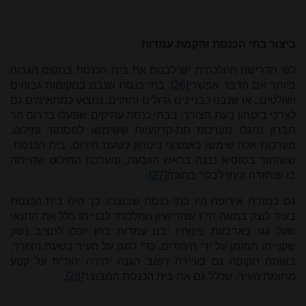
ביצור בתי הכנסת והקמת עמדות
לפי הדרישה ההלכתית יש לבנות את בית הכנסת במקום הגבוה
ביותר אם הדבר אפשרי
[26]
. בתי כנסת שנבנו במקומות גבוהים
ושולטים,. או שנבנו כבניינים גדולים וחזקים, נמצאו כמתאימים גם
לצרכי ביטחון בעת הצורך. בבתי כנסת עתיקים שפעלו בדרום הר
חברון נתגלו מערכות תת-קרקעיות ששימשו למסתור ומילוט.
מערכות אלה שימשו כאמצעי ביטחון לשעת חירום. בית הכנסת
ששוחזר בסוסיא נבנה בראש הגבעה, ומערכת המילוט שהייתה
בו שוחזרה וניתן לבקר בתוכה
[27]
.
גם במזרח אירופה היו בתי כנסת שבוצרו. כך היה בית הכנסת
בעיר לוצק במאה הי"ז שהרישיון המלכותי לבנייתו כלל את התנאי
שעל גגו בארבעת פינותיו יבנו עמדות בהן יוכלו להציב נשק
שקנייתו תמומן על ידי היהודים, כדי להגן על העיר בשעת הצורך.
באותה תקופה גם בעיירה ז'שוב הגנה יחידה יהודית על קטע
מחומת העיר, שכלל גם את בית הכנסת המבוצר
[28]
.