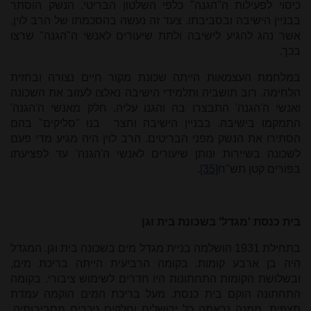
כיסוי לפעילות ה"הגנה" כלפי השלטון הבריטי. הנשק הוסתר
בבניין הישיבה ובסביבתו. צעד זה נעשה בהסכמתו של הרב לוין,
אשר נהג להגיע לישיבה ולתת שיעורים לאנשי ה"הגנה" שרצו
בכך.
במלחמת העצמאות הייתה שכונת מקור חיים נצורה ובחזית
הלחימה. רוב תושביה ותלמידי הישיבה נאלצו לעזוב את השכונה
ואנשי ה'הגנה' התבצרו בה והגנו עליה. חלק מאנשי ה'הגנה'
התמקמו בישיבה. בבניין הישיבה וחצר בנו "סליקים" בהם
הסתירו את הנשק מפני הבריטים. הרב לוין היה מגיע מדי פעם
לשכונה בשיירות ונותן שיעורים לאנשי ה'הגנה' עד לפציעתו
בפורים קטן תש"ח
[35]
.
בית כנסת 'מגדל' בשכונת בית וגן
בתחילת 1931 הושלמה בניית מגדל מים בשכונה בית וגן. המגדל
היה בן ארבע קומות. בקומה הרביעית הייתה בריכת מים,
ובשלושת הקומות התחתונות היו חדרים לשימוש ציבורי. בקומה
התחתונה הוקם בית כנסת. מעל בריכת המים הוקמה עמדת
תצפית, ממנה נראתה כל ירושלים וחלקים ניכרים מסביבותיה.