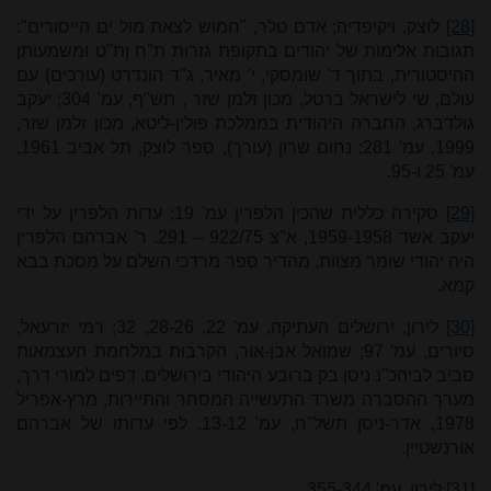
[28]
לוצק, ויקיפדיה; אדם טלר, "חמוש לצאת מול ים הייסורים":
תגובות אלימות של יהודים בתקופת גזרות ת"ח ןת"ט ומשמעותן
ההיסטורית, בתוך ד' שומסקי, י' מאיר, ג"ד הונדרט (עורכים) עם
עולם, שי לישראל ברטל, מכון זלמן שזר , תש"ף, עמ' 304; יעקב
גולדברג, החברה היהודית בממלכת פולין-ליטא, מכון זלמן שזר,
1999, עמ' 281; נחום שרון (עורך), ספר לוצק, תל אביב 1961,
עמ' 25 ו-95
.
[29]
סקירה כללית שהכין הלפרין עמ' 19; עדות הלפרין על ידי
יעקב אשד 1959-1958, א"צ 922/75 – 291. ר' אברהם הלפרין
היה יהודי שומר מצוות, מהדיר ספר מרדכי השלם על מסכת בבא
קמא.
[30]
לירון, ירושלים העתיקה, עמ' 22, 28-26, 32; רמי יזרעאל,
סיורים, עמ' 97; שמואל אבן-אור, הקרבות במלחמת העצמאות
סביב לביהכ"נ ניסן בק ברובע היהודי בירושלים, דפים למורי דרך,
מערך ההסברה משרד התעשייה המסחר והתיירות, מרץ-אפריל
1978, אדר-ניסן תשל"ח, עמ' 13-12. לפי עדותו של אברהם
אורנשטיין.
[31]
לירון, עמ' 355-344.