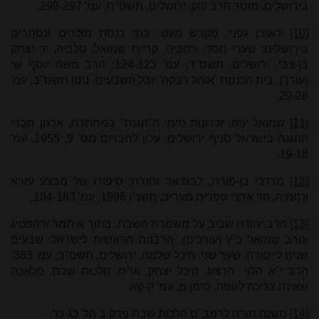
בירושלים, מוסד הרב קוק, ירושלים, תשס"ח, עמ' 299-297.
[10]
ראובן גפני, מקדש מעט: בתי כנסת מוכרים ונסתרים
בירושלים: שערי חסד, רחביה, קריית שמואל, טלביה, יד יצחק
בן-צבי, ירושלים, תשס"ד, עמ' 124-123; הרב משה יוסף שי
(עורך), בית הכנסת 'אוהל רבקה' יובל השבעים, ניסן תשס"ב, עמ'
29-28.
[11]
שמואל יפה, זכרונות מימי ה"הגנה" במחתרת, ארגון חברי
ההגנה בישראל סניף ירושלים, עלון לחברים מס' 9, 1955, עמ'
19-18.
[12]
מרדכי בן-פורת, לבגדאד וחזרה: סיפורו של מבצע עזרא
ונחמיה, הד ארצי ספרית מעריב, תשנ"ו 1996, עמ' 184-183.
[13]
הרב יהודה שביב על משמרת השבת, בתוך איתמר ורהפטיג
והרב שמואל כ"ץ (עורכים), הרבנות הראשית לישראל: שבעים
שנים לייסודה, שער שני, היכל שלמה, ירושלים, תשס"ב, עמ' 363;
הרב י"א הלוי הרצוג, היכל יצחק, או"ח, הלכות שבת, מלאכה
שאינה צריכה לגופה, סימן מ, עמ' ק-קא.
[14]
משנה תורה לרמב"ם הלכות שבת פרק ב הל' כג-כד.