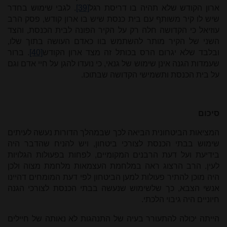
ארון הקודש שלא תהיה בו דריסת רגל
[39]
. לגבי שימוש בחדר
שיש לו קיר משותף עם בית כנסת שיש בו ארון קודש, פסק הרב
עוזיאל כי הקדושה חלה רק על הקיר הפונה לבית הכנסת, והצד
השני של הקיר מותר להשתמש בוו כאדם העושה בתוך שלו,
ובלבד שלא יגרום הרס בכותל זה מצד ארון הקודש
[40]
. ברור
שעמדות הגנה אינן שימוש של גנאי, כי נועדו להגן על חיי אדם וגם
על בית הכנסת ותשמישי הקדושה שבתוכו.
סיכום
המציאות הביטחונית הביאה לכך שבמהלך הדורות נעשה לעיתים
שימוש בבתי הכנסת לצורכי ביטחון, ויש להניח שהדבר היה
בידיעת ועל דעת הרבנים המקומיים, לפחות בפעולות הגלויות
לעין. הרב הרצוג ראה במלחמת העצמאות מלחמת מצוה ולכן
היה מוכן להתיר פעולות למען הביטחון לפי דעת המומחים דהיינו
אנשי הצבא, כך שלשימוש שנעשה בבתי הכנסת לצורכי הגנה
חיוניים היה גיבוי הלכתי.
הייתה יכולה להתעורר בעיה של התנהגות לא נאותה של חיילים