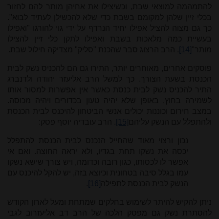
להתמהמה למוצאי שבת, וכשיצילו את אחיהן מותר להם לחזור
בכלי זיין שלהן למקומם בשבת כדי שלא להכשילן לעתיד לבוא".
כך גם מצוה להציל אפילו יחיד הנרדף על ידי גוי להורגו "ואפילו
בעשיית כמה מלאכות בשבת ואפילו לתקן כלי זיין להצילו
מותר"
[14]
. הרב הרצוג סבר שהכנת "סליק" מצדיקה חילול שבת.
פוסקים אחרים, מאוחרים יותר, התירו גם הם להכניס נשק לבית
הכנסת בשעת הצורך. כך למשל הרב אליעזר יהודה ולדנברג
התיר להכניס נשק לבית כנסת כאשר אין אפשרות למסור אותו
לשמירה בחוץ, באופן שלא יהיה טעון בכדורים ויהיה מכוסה.
במצב חירום וכוננות יכולים אנשי הביטחון להיכנס לבית הכנסת
ולהתפלל עם הנשק עליהם
[15]
. הרב עובדיה יוסף פסק:
נכון ורצוי מאוד שהחייל הנכנס לבית הכנסת להתפלל
יכסה את נשקו תחת בגדיו, ולא יראה החוצה. ואם אי
אפשר לו לכסותו, כגון רובה וכדומה, ויש צורך שישא נשקו
עמו בגלל סיבה בטחונית וכיוצא בזה, יש להקל להיכנס עם
הנשק לבית הכנסת לתפילה
[16]
.
ניתן להקיש להיתר לשימוש בחלקים שמתחת ומעל לארון הקודש
להסתרת נשק גם מפסק הלכה של הרב דב אליעזרוב לגבי