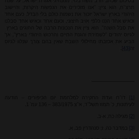
בסיכום שכתב הרב משה בלוי, ממנהיגי אגודת ישראל, על שנת
תרצ"ח, הוא ציין: "אנו מזכירים את הנפשות היקרות, והיישוב
היהודי בארץ ישראל יזכור את נשמות כולם בלי הבדל. כעם אחד
וכאיש אחד הננו כלפי אויב חיצוני, וכעם אחד וכאיש אחד סבלנו
את סבל השנה". הוא ציין את הנכונות הרבה של החוגים בארץ
לגיוס יהודים "לשמירת והגנת החיים והרכוש היהודי בארץ", אך
הביע את אכזבתו מחילולי השבת שאין בהם צורך שנלוו לגיוס
זה
[43]
.
[1]
דו"ח ועדת החקירה למלחמת יום הכיפורים – הודעה
לעיתונות, כ' תמוז תשל"ד, א"צ 383/1975 – 136 עמ' 1.
[2]
מגילה כח, א-ב.
[3]
במדבר כה, ז; סנהדרין פב, א.