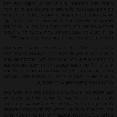
באומדן דעת המומחים", והוסיף: "ועל כן, במקום שלפי דעת
המומחים קרוב הדבר על-פי השערה שיתנפלו גוים על עיר מערי
ישראל, מותר לבנות מקומות התגוננות בשבת, כשמשערים
שהזמן דוחק ויש חשש סכנה לדחות למוצש"ק, והכל תלוי בשיקול
דעתם ובשיפוטם". הרב הרצוג ציין כי צריך שיהיו בין המחליטים
גם "יהודים שומרי שבת כהלכתה, שמרגישים בחומר של איסור
חילול שבת, כי להוראה אינם מוסמכים אלא רבני המקום"
[37]
.
גם בי"ד תשרי תש"ט התירו הרבנים הרצוג ועוזיאל לבצע עבודות
ביצורים ביום הראשון של סוכות, תוך הסתמכות על חוות דעת
המומחים הצבאיים. הרב הרצוג כתב לקצין ההנדסה של מחוז
ירושלים: "על יסוד האמור במכתבו, ועל אחריותו, והיות ואין הזמן
מספיק לבירורים נוספים, אנו מסכימים להורות היתר לעבודת
ביצורים חיוניים, בשום לב למצב של אפשרות חידוש הקרבות
בכל רגע, אך ורק ליום ראשון של חג סוכות"
[38]
.
לגבי שימוש בעלייה שעל גבי בית הכנסת פסק הרב עוזיאל שאין
לעשות בנ שימוש של גנאי כמו שכיבה של קבע, ומספק יש
להיזהר אפילו בשימוש שאינו של גנאי בכל שטח גג בית הכנסת,
ובמיוחד בשטח שמעל ארון הקודש. לכל הדעות מותר להשתמש
בעליות שעל בית הכנסת לתלמוד תורה, תוך גידור השטח שמעל