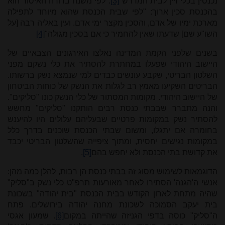
נכנסין בכלי זיין לבית המדרש"
[3]
. לפי משנה ברורה האיסור הוא
בהכנסת סכין ארוך: "לפי שבית הכנסת שהוא מיוחד לתפילה
מארכת ימיו של אדם, והסכין מקצר ימי אדם. ועין באליה רבה [על
השו"ע שם] שדעתו שאין להחמיר כי אם בסכין מגולה"
[4]
בשנים שלפני הקמת המדינה נאלצו האירגונים הצבאיים של
היישוב היהודי שפעלו במחתרת להסתיר את כלי נשקם מפני
השלטון הבריטי, שקבע עונשים כבדים למי שנמצא נשק ברשותו.
הבריטים השקיעו מאמץ רב לגלות את הנשק של כוחות הביטחון
של היישוב היהודי. מקומות המסתור של כלי הנשק כונו "סליקים".
והנה מתברר שבבתי כנסת רבים הותקנו "סליקים" מחשש
להסתיר נשק במקומות פרטיים שבעליהם עלולים היו להיענש
בחומרה אם יתגלו, ומשום שבתי הכנסת שוכנים בדרך כלל
במקומות נגישים יחסית, ומתוך ציפייה שהשלטון הבריטי יכבד
את קדושת בתי הכנסת ולא יחפש בהם
[5]
.
הדוגמאות לשימוש מסוג זה בבתי כנסת הן רבות, להלן כמה מהן:
אנשי ה'הגנה' הסתירו לאחר מאורעות תרפ"ט כלי נשק ב"סליק"
שהיה מתחת לארון הקודש בבית הכנסת "בית יהודה" בשכונת
בית יעקב הסמוכה לשכונת מחנה יהודה בירושלים. פתח
ה"סליק" כוסה בדפי הגניזה שהייתה במקום
[6]
. שמעון אגסי