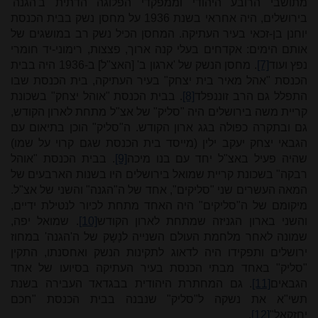
מתושבי הרובע היהודי וממפקדי הפלוגה הדתית ב'הגנה'
בירושלים, היה אחראי בשנת 1936 על מחסן נשק בבית הכנסת
יוחנן בן-זכאי בעיר העתיקה. המחסן הכיל נשק רב במושגים של
אותם הימים: אקדחים בעלי קנה ארוך, פצצות, רימוני-יד חומרי
נפץ ועוד
[7]
. מחסן הנשק של 'ארגון ב' [האצ"ל] ב-1936 היה בבית
הכנסת "אהל מאיר בית יצחק" בעיר העתיקה, בית הכנסת שבו
התפלל גם הרב זוננפלד
[8]
. בבית הכנסת "אוהל יצחק" בשכונת
קריית משה בירושלים היה "סליק" של אצ"ל מתחת לארון הקודש,
גם ובתקרה כפולה בגג ארון הקודש. ה"סליק" הוכן בתיאום עם
הגבאי יצחק יעקב ילין (מייסד בית הכנסת שגם קרוי על שמו)
שהיה פעיל באצ"ל יחד עם בנו מיכה
[9]
. בבית הכנסת "אוהל
רבקה" בשכונת קריית שמואל בירושלים היו בשנות הארבעים של
המאה העשרים שני "סליקים", אחד של ה"הגנה" והשני של אצ"ל.
מיקומם של ה"סליקים" היה האחד מתחת לכיור לנטילת ידיים,
והשני בארון הגניזה שמתחת לארון הקודש
[10]
. שמואל יפה,
שמונה לאחר מלחמת העולם השנייה לנָשָק של ה'הגנה' במחוז
ירושלים ותפקידו היה לדאוג לתקינות הנשק ואחסנתו, התקין
"סליק" באחד מבתי הכנסת בעיר העתיקה בסיועו של אחד
הגבאים
[11]
. גם המחתרת היהודית בבגדאד העבירה בשנת
תשי"א את נשקה ל"סליק" שנבנה בבית הכנסת "חכם
יחזקאל"
[12]
.