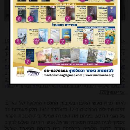
שוטרים חמושים על גג בית הכנסת במאורעות תרצ"ו-תרצ"ט
אברהם הלפרין, שהיה מפקד העיר העתיקה בשנים 1945-1943
והכיר היטב את הרובע היהודי, הכין תוכנית הגנה מפורטת לרובע.
המבנה הגדול והגבוה של בית הכנסת תפארת ישראל (ניסן ב"ק)
התנשא מעל סביבתו ושלט על שטחים נרחבים בתוך חומות
העיר העתיקה ומחוץ להן. על גג בית הכנסת הוקמה תחנת
האיתות האזורית, ממנה היה קשר עין לאוניברסיטה בהר הצופים
ולעמדת התצפית על בית הלברייך (מול ביהכ"נ ישורון) בירושלים
החדשה. על גג בית הכנסת הייתה גם עמדת תצפית להכוונת אש
המרגמות
[29]
.
לאחר פרוץ מעשי האיבה בעקבות החלטת החלוקה של האו"ם,
תפסו החיילים הבריטים ב-12 בדצמבר 1947 חלק מעמדותיהם
של מגִני הרובע, ביניהם את העמדה שמעל בית הכנסת הקראי
הסמוך לבית הכנסת תפארת ישראל. אנשי ה'הגנה' נאלצו להקים
עמדה חדשה חלופית במרפסת בית הכנסת תפארת ישראל