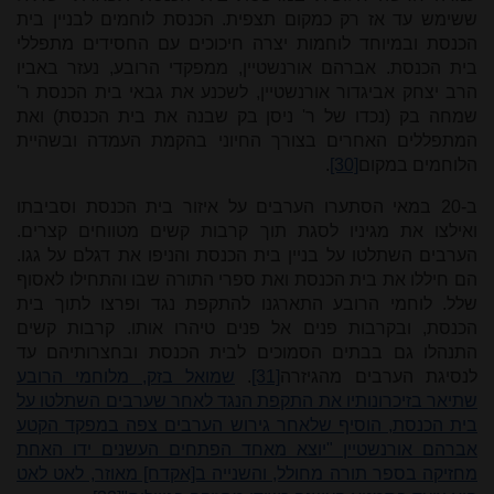
ששימש עד אז רק כמקום תצפית. הכנסת לוחמים לבניין בית
הכנסת ובמיוחד לוחמות יצרה חיכוכים עם החסידים מתפללי
בית הכנסת. אברהם אורנשטיין, ממפקדי הרובע, נעזר באביו
הרב יצחק אביגדור אורנשטיין, לשכנע את גבאי בית הכנסת ר'
שמחה בק (נכדו של ר' ניסן בק שבנה את בית הכנסת) ואת
המתפללים האחרים בצורך החיוני בהקמת העמדה ובשהיית
הלוחמים במקום
[30]
.
ב-20 במאי הסתערו הערבים על איזור בית הכנסת וסביבתו
ואילצו את מגיניו לסגת תוך קרבות קשים מטווחים קצרים.
הערבים השתלטו על בניין בית הכנסת והניפו את דגלם על גגו.
הם חיללו את בית הכנסת ואת ספרי התורה שבו והתחילו לאסוף
שלל. לוחמי הרובע התארגנו להתקפת נגד ופרצו לתוך בית
הכנסת, ובקרבות פנים אל פנים טיהרו אותו. קרבות קשים
התנהלו גם בבתים הסמוכים לבית הכנסת ובחצרותיהם עד
לנסיגת הערבים מהגיזרה
[31]
.
שמואל בזק, מלוחמי הרובע
שתיאר בזיכרונותיו את התקפת הנגד לאחר שערבים השתלטו על
בית הכנסת, הוסיף שלאחר גירוש הערבים צפה במפקד הקטע
אברהם אורנשטיין "יוצא מאחד הפתחים העשנים ידו האחת
מחזיקה בספר תורה מחולל, והשנייה ב[אקדח] מאוזר, לאט לאט