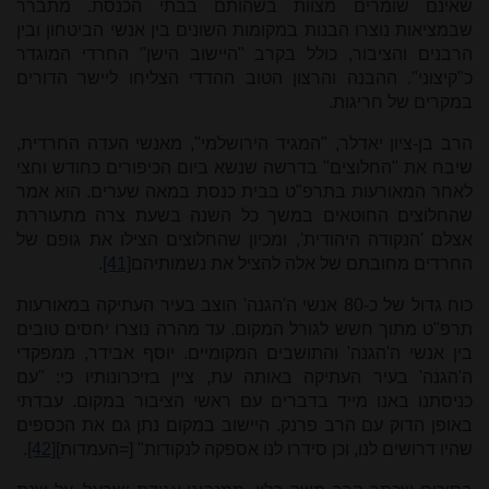
שאינם שומרים מצוות בשהותם בבתי הכנסת. מתברר
שבמציאות נוצרו הבנות במקומות השונים בין אנשי הביטחון ובין
הרבנים והציבור, כולל בקרב "היישוב הישן" החרדי המוגדר
כ"קיצוני". ההבנה והרצון הטוב ההדדי הצליחו ליישר הדורים
במקרים של חריגות.
הרב בן-ציון יאדלר, "המגיד הירושלמי", מאנשי העדה החרדית,
שיבח את "החלוצים" בדרשה שנשא ביום הכיפורים כחודש וחצי
לאחר המאורעות בתרפ"ט בבית כנסת במאה שערים. הוא אמר
שהחלוצים החוטאים במשך כל השנה בשעת צרה מתעוררת
אצלם 'הנקודה היהודית', ומכיון שהחלוצים הצילו את גופם של
החרדים מחובתם של אלה להציל את נשמותיהם
[41]
.
כוח גדול של כ-80 אנשי ה'הגנה' הוצב בעיר העתיקה במאורעות
תרפ"ט מתוך חשש לגורל המקום. עד מהרה נוצרו יחסים טובים
בין אנשי ה'הגנה' והתושבים המקומיים. יוסף אבידר, ממפקדי
ה'הגנה' בעיר העתיקה באותה עת, ציין בזיכרונותיו כי: "עם
כניסתנו באנו מייד בדברים עם ראשי הציבור במקום. עבדתי
באופן הדוק עם הרב פרנק. היישוב במקום נתן גם את הכספים
שהיו דרושים לנו, וכן סידרו לנו אספקה לנקודות" [=העמדות]
[42]
.