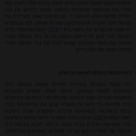
התקנת מנגנון אזעקה בארון קודש למנוע גניבת ספרי תורה. הוא
התיר את ההתקנה מהסיבות הבאות: מצווה דרבים; אין בזה
הורדת קדושה אלא העלאה, כי אנו מראים שאנו מעריכים את
קדושת ספר התורה ועושים למענו שמירה מעולה, כמו שבמקדש
היו שומרים בקודש; זהו כתנאי בית דין
[17]
. הנשק שהוסתר בבית
הכנסת נועד להגן על היישוב וכמובן גם על בית הכנסת וספרי
התורה שבו מפני האויבים, שנהגו לחלל את בתי הכנסת וספרי
התורה כאשר אלו נפלו בידם.
בית הכנסת כבסיס לאנשי הביטחון
בתי כנסת כמבנים ציבוריים אחרים שימשו באותם ימים
כבסיסים לאנשי הביטחון, בעיקר לאלה שהגיעו כתגבורת
ממקומות אחרים. אנשי ה'הגנה' שהגיעו לעיר העתיקה בירושלים
בימי מתיחות כדי להגן על תושביה קבעו את עמדותיהם בבתי
כנסת ובישיבות. במאורעות תרפ"ט המפקדה שכנה בישיבת
"שער השמים"
[18]
. הכיתה אליה השתייך יחיאל אליאש השתכנה
ערב מאורעות תרפ"ט בבית כנסת ברחוב חברון [כנראה בית
הכנסת של חסידי רייסן] הם היו מצוידים באקדחים וברימונים.