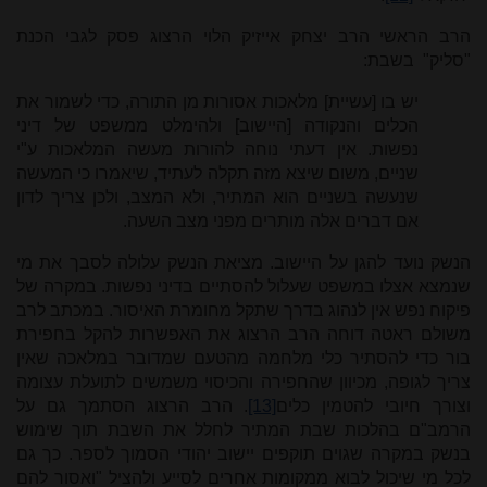
הרב הראשי הרב יצחק אייזיק הלוי הרצוג פסק לגבי הכנת
"סליק" בשבת:
יש בו [עשיית] מלאכות אסורות מן התורה, כדי לשמור את
הכלים והנקודה [היישוב] ולהימלט ממשפט של דיני
נפשות. אין דעתי נוחה להורות מעשה המלאכות ע"י
שניים, משום שיצא מזה תקלה לעתיד, שיאמרו כי המעשה
שנעשה בשניים הוא המתיר, ולא המצב, ולכן צריך לדון
אם דברים אלה מותרים מפני מצב השעה.
הנשק נועד להגן על היישוב. מציאת הנשק עלולה לסבך את מי
שנמצא אצלו במשפט שעלול להסתיים בדיני נפשות. במקרה של
פיקוח נפש אין לנהוג בדרך שתקל מחומרת האיסור. במכתב לרב
משולם ראטה דוחה הרב הרצוג את האפשרות להקל בחפירת
בור כדי להסתיר כלי מלחמה מהטעם שמדובר במלאכה שאין
צריך לגופה, מכיוון שהחפירה והכיסוי משמשים לתועלת עצומה
וצורך חיובי להטמין כלים
[13]
. הרב הרצוג הסתמך גם על
הרמב"ם בהלכות שבת המתיר לחלל את השבת תוך שימוש
בנשק במקרה שגוים תוקפים יישוב יהודי הסמוך לספר. כך גם
לכל מי שיכול לבוא ממקומות אחרים לסייע ולהציל "ואסור להם