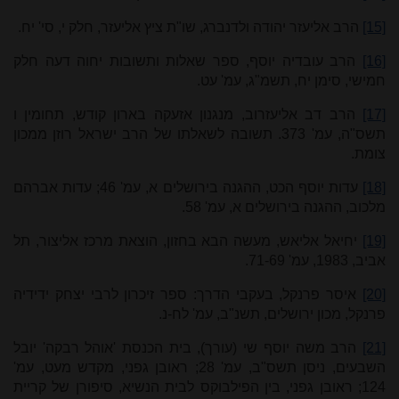
[15]
הרב אליעזר יהודה ולדנברג, שו"ת ציץ אליעזר, חלק י, סי' יח.
[16]
הרב עובדיה יוסף, ספר שאלות ותשובות יחוה דעה חלק
חמישי, סימן יח, תשמ"ג, עמ' עט.
[17]
הרב דב אליעזרוב, מנגנון אזעקה בארון קודש, תחומין ו
תשס"ה, עמ' 373. תשובה לשאלתו של הרב ישראל רוזן ממכון
צומת.
[18]
עדות יוסף הכט, ההגנה בירושלים א, עמ' 46; עדות אברהם
מלכוב, ההגנה בירושלים א, עמ' 58.
[19]
יחיאל אליאש, מעשה הבא בחזון, הוצאת מרכז אליצור, תל
אביב, 1983, עמ' 71-69.
[20]
איסר פרנקל, בעקבי הדרך: ספר זיכרון לרבי יצחק ידידיה
פרנקל, מכון ירושלים, תשנ"ב, עמ' לח-נ.
[21]
הרב משה יוסף שי (עורך), בית הכנסת 'אוהל רבקה' יובל
השבעים, ניסן תשס"ב, עמ' 28; ראובן גפני, מקדש מעט, עמ'
124; ראובן גפני, בין הפילבוקס לבית הנשיא, סיפורן של קריית