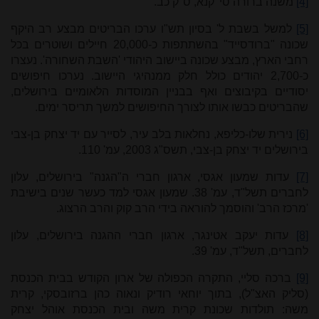
[4]
משנה ברורה סי' קנא, ס"ק כב.
[5]
למשל בשבת ל' בסיון תש"ו ערכו הבריטים מבצע רב היקף
שכונה "ברודסייד" בהשתתפות כ-20,000 חיילים ושוטרים בכל
רחבי הארץ, מבצע שכונה ביישוב היהודי 'השבת השחורה'. נעצרו
כ-2,700 יהודים כולל חלק ממנהיגי היישוב. נערכו חיפושים
יסודיים בקיבוצים ואף בבניין המוסדות הלאומיים בירושלים,
שהבריטים כבשו אותו לצורך החיפושים למשך תריסר ימים.
[6]
נירית שלו-כליפא, נחלאות בלב עיר, לסייר עם יד יצחק בן-צבי
בירושלים יד יצחק בן-צבי, תשס"ג 2003, עמ' 110.
[7]
עדות שמעון אגסי, ארגון חברי ה"הגנה" בירושלים, עלון
לחברים תשל"ד, עמ' 38. שמעון אגסי למד כעשר שנים בישיבת
'מרכז הרב' והוסמך להוראה בידי הרב קוק והרב הרצוג.
[8]
עדות יעקב אטינגר, ארגון חברי ההגנה בירושלים, עלון
לחברים, תשל"ד, עמ' 39.
[9]
ברכה סליי, התקרה הכפולה של ארון הקודש בבית הכנסת
(סליק האצ"ל), בתוך יוחאי רודיק ונאוה כהן ברזובסקי, קרית
משה: תולדות שכונת קרית משה ובית הכנסת אוהל יצחק