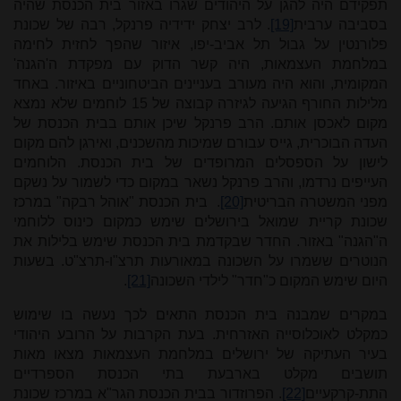
תפקידם היה להגן על היהודים שגרו באזור בית הכנסת שהיה
בסביבה ערבית
[19]
. לרב יצחק ידידיה פרנקל, רבה של שכונת
פלורנטין על גבול תל אביב-יפו, איזור שהפך לחזית לחימה
במלחמת העצמאות, היה קשר הדוק עם מפקדת ה'הגנה'
המקומית, והוא היה מעורב בעניינים הביטחוניים באיזור. באחד
מלילות החורף הגיעה לגיזרה קבוצה של 15 לוחמים שלא נמצא
מקום לאכסן אותם. הרב פרנקל שיכן אותם בבית הכנסת של
העדה הבוכרית, גייס עבורם שמיכות מהשכנים, ואירגן להם מקום
לישון על הספסלים המרופדים של בית הכנסת. הלוחמים
העייפים נרדמו, והרב פרנקל נשאר במקום כדי לשמור על נשקם
מפני המשטרה הבריטית
[20]
. בית הכנסת "אוהל רבקה" במרכז
שכונת קריית שמואל בירושלים שימש כמקום כינוס ללוחמי
ה"הגנה" באזור. החדר שבקדמת בית הכנסת שימש בלילות את
הנוטרים ששמרו על השכונה במאורעות תרצ"ו-תרצ"ט. בשעות
היום שימש המקום כ"חדר" לילדי השכונה
[21]
.
במקרים שמבנה בית הכנסת התאים לכך נעשה בו שימוש
כמקלט לאוכלוסייה האזרחית. בעת הקרבות על הרובע היהודי
בעיר העתיקה של ירושלים במלחמת העצמאות מצאו מאות
תושבים מקלט בארבעת בתי הכנסת הספרדיים
התת-קרקעיים
[22]
. הפרוזדור בבית הכנסת הגר"א במרכז שכונת