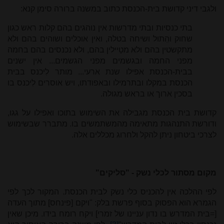
ולגבי דיני קדושת בית-הכנסת כתוב במשנה ברורה סימן קנא:
בתי כנסיות ובתי מדרשות אין נוהגים בהם קלות ראש כגון
שחוק והִִתול ושיחה בטלה, ואין אוכלים ושוהים בהם ולא
מתקשטין בהם ולא מטַיילין בהם, ולא נכנסים בהם בחמה
מפני החמה ובגשמים מפני הגשמים... אין ישנים
בבית-הכנסת אפילו שנת ארעי... מותר לִיכנס בבית
הכנסת במקלו ובתרמילו ובאפודתו, ויש אוסרים לִיכנס בו
בסכין ארוך או בראש מגולה.
קדושת בית הכנסת מגבילה את השימוש בתוכו ואפילו על גגו,
ודורשת התנהגות מתאימה מהמשתמשים בו. מתברר שבשימוש
לצרכי ביטחון ניתן להקל ולחרוג מכללים אלה.
מקום מסתור לכלי נשק - "סליקים"
לפי ההלכה אין להכניס כלי נשק לבית הכנסת. המקור לכך לפי
הגמרא הוא הפסוק בסוף פרשת בלק: "ויקם [פינחס] מתוך העדה
[=בית המדרש בו נדון עניינו של זמרי] ויקח רומח בידו. מיכן שאין