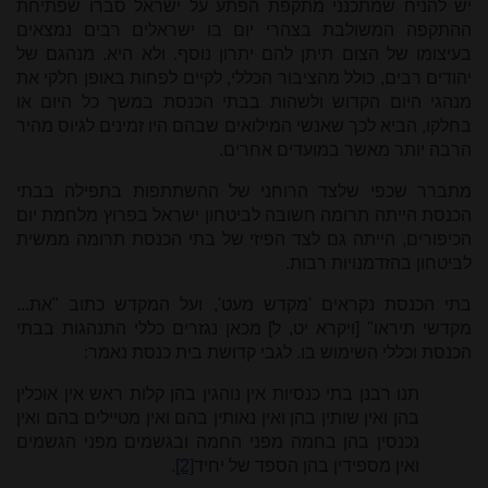
יש להניח שמתכנני מתקפת הפתע על ישראל סברו שפתיחת
ההתקפה המשולבת בצהרי יום בו ישראלים רבים נמצאים
בעיצומו של הצום תיתן להם יתרון נוסף. ולא היא. מנהגם של
יהודים רבים, כולל מהציבור הכללי, לקיים לפחות באופן חלקי את
מנהגי היום הקדוש ולשהות בבתי הכנסת במשך כל היום או
בחלקו, הביא לכך שאנשי המילואים שבהם היו זמינים לגיוס מהיר
הרבה יותר מאשר במועדים אחרים.
מתברר שכפי שלצד הרוחני של ההשתתפות בתפילה בבתי
הכנסת הייתה תרומה חשובה לביטחון ישראל בפרוץ מלחמת יום
הכיפורים, הייתה גם לצד הפיזי של בתי הכנסת תרומה ממשית
לביטחון בהזדמנויות רבות.
בתי הכנסת נקראים 'מקדש מעט', ועל המקדש כתוב "את...
מקדשי תיראו" [ויקרא יט, ל] מכאן נגזרים כללי התנהגות בבתי
הכנסת וכללי השימוש בו. לגבי קדושת בית כנסת נאמר:
תנו רבנן בתי כנסיות אין נוהגין בהן קלות ראש אין אוכלין
בהן ואין שותין בהן ואין נאותין בהם ואין מטיילים בהם ואין
נכנסין בהן בחמה מפני החמה ובגשמים מפני הגשמים
ואין מספידין בהן הספד של יחיד
[2]
.