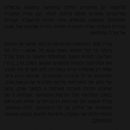
מלחמת יום הכיפורים החלה בהפתעה כתוצאה מכשלים
מודיעיניים ואחרים אותם פירטה לאחר זמן ועדת החקירה
המיוחדת. כתוצאה מכשלים אלה הודחו הרמטכ"ל וקצינים
בכירים נוספים. ועדת החקירה תיארה בדו"ח שכתבה את מצבו
של צה"ל במלחמה:
צה"ל עמד במלחמת יום הכיפורים בפני אתגר מן הקשים
ביותר בו יכול למצוא עצמו צבא כל שהוא – וידו על
העליונה. למרות המצב ההתחלתי החמור בו החל צה"ל
את המלחמה, ולמרות המשגים שנעשו בשלב זה [...] הרי
שלא רק שהצליח לגייס במהירות ללא תקדים את מערך
המילואים על כל מרכיביו המסובכים, שכמוהו טרם גייס,
אף בלם תוך התגייסות פלישה מסיבית של צבאות אויב,
שתכננו ותרגלו מערכת מאיימת זו במשך שנים, ונהנו
בשלב הפתיחה מכל יתרונות ההפתעה. הצלחתו זו של
צה"ל הושגה תוך קורבנות רבים ויקרים תודות לגבורתם
העילאית של חיילים על כל דרגותיהם, לכוח האילתור
הבלתי-נדלה של מפקדיו, וליציבות ולחוסן מבנהו הארגוני
הבסיסי
[1]
.