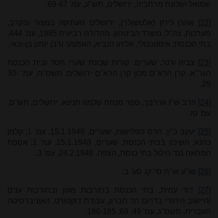
שמואל ושכונת מרחביה, ירושלים, תש"ע, עמ' 69-67.
[22]
אהרן לירון (אלטשולר), ירושלים העתיקה במצור ובקרב,
מערכות, צה"ל, משרד הביטחון, מהדורה רביעית 1985, עמ' 444.
בתי הכנסת: איסטנבולי, אליהו הנביא, האמצעי ורבן יוחנן בן-זכאי.
[23]
צביה ורנר, שערים: קורות שכונת שערי חסד ובית הכנסת
הגר"א, קרן הרא"ם מכון קרן הרא"ם ירושלים, תשס"ח, עמ' 30-
29.
[24]
הרב ש"ז אוירבך, ספר מנחת שלמה תנינא, ירושלים, תש"ס,
עמ' טו.
[25]
יעקב כ"ץ, הרס הפלישות, שערים, 15.1.1948, עמ' 1; קלמן
כהנא, השיכון בבתי הכנסת, שערים, 15.1.1948, עמ' 1; אספת
המחאה נגד חילול בתי כנסת, הצפה, 24.2.1948, עמ' 3.
[26]
שו"ע או"ח סי' קנ סע' ב.
[27]
דוד עמית, בתי הכנסת בחורבות מעון ובחורבות ענים
והיישוב היהודי בדרום הר חברון, עבודת דוקטורט, האוניברסיטה
העברית, תשס"ג, עמ' 49; 69; 186-185.