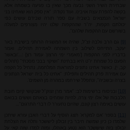
שבחירת השיר השני נבעה מכך שאין בו פגיעה בשמחה אלא
בקשה להפרת עצת אויבינו. ועוד נקודה: "אין ספק הוא שאחינו בני
ישראל הנמצאים בשביה עם ספר תורה שבידם עושים כפי
יכולתם הקפות, יה"ר שההקפות שלנו יהיו מצורפים למעלה
בשורשם עם ההקפות שלהם".
[9]
גם הרב וולבה זצ"ל, שהיה אז המשגיח הרוחני בישיבת באר
יעקב, התייחס לשילוב בין השמחה לאמירת תהילים, ואמר
בדבריו לפני ההקפות ['מאמרי ימי הרצון' עמוד רצ] :...'ובאשר
הפעם כל שמחת יו"ט היא בבחינת "ושיקוי בבכי מסכתי" (תהלים
קב, י), כאשר אחינו נתונים למוראות המלחמה, נתחיל כל הקפה
עם אמירת פרק תהילים ותפילת: "אחינו כל בית ישראל הנתונים
בצרה ובשביה", ונתפלל שירחמו במהרה מן השמים'.
[10]
ובניסוח ברשימות לב: "אמר מרן זצוק"ל שבקושי קיום חובת
הלבבות של אלו ימי צרה, להיות שמחים בצאתם וששים בבואם
עושים באימה רצון קונם, שהיום נתעורר לו דברי התרגום"...
[11]
בספר 'אם למקרא' תצג הוסיף על דברי האבן עזרא שיתכן
שלמדו כן כיון שמשה חיבר בין זבולון ליששכר ותלה את הצלחת
זבולון בזה שיששכר הוא נטוע באוהלו, ומזה למדו שזה קאי על