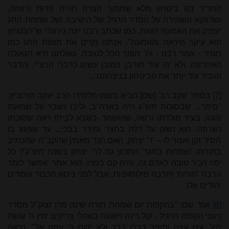
החדיר בנו ביטחון מלא שמתוך הצרה תהיה פדות ורווחה,
ושדווקא השמירה על הסדר הרגיל של הישיבה ושל שמחת החג
יעמיק את האמונה הזאת, כמו שכתב רבנו יונה גירונדי ש"הבטחון
הוא עיקר היראה והאמונה". אנחנו נקיים את מצוות החג כמו
תמיד - אמר רבנו - וה' יהפוך הכל לטובה. גאולתנו היא הגאולה
האחרונה, ולא יהי עוד חורבן. כמובן עשינו כדברי הרצ"י, והדבר
הגביר עוד יותר את הביטחון בניצחוננו'...
[7]
בספר 'עקב רב' [שם] הביא בשמו תלמידו הרב יעקב הורוביץ:
"סיפר... שבסוכות תש"ג היה בארה"ב, וליבו נשבר על שמועת
הגטו, בעיר מולדתו ורשה, שהושמד. כשבא לביתו ראה שסוכתו
נשרפה. הוא נשען על דלת בחצר ומירר בבכי... עד שפגע בו
חסיד זקן ואמר לו – 'ר' יצחק, האם הנך מאמין שהקב"ה שהכתיב
בתורתו 'ושמחת בחגך' התכוון גם לר' יצחק בשנת תש"ג'? כל
ימיו הכיר טובה לאדם זה, והיה קם בפניו. הוא אמר 'אפשר לומר
הרבה 'תורות' והרבה פילוסופיות, אבל לפני כיסא הכבוד עומדים
יהודים אלו'.
[8]
ועוד שם: "בהקפות יום שמחת תורה שינה מרן זצוק"ל מסדר
ניגוני הקפות הרגיל - קול רינה וישועה באהלי צדיקים ימין ה' עושה
חיל, עצו עצה ותופר דברו דבר ולא יקום כי עמנו אל". נראה