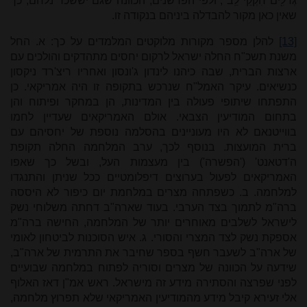
גְּדֹלִ֖ים חִקְקֵי־לֵֽב", ולפי הפרשנים, הכוונה שגם יששכר נלחם, כך
שאין כאן מקור להבדלה ביניהם בנקודה זו.
[13]
להלן מספר מקורות מלוקטים המלמדים על כך: א. החל
משנת תשכ"ח החלה ישראל לרקום יחסים מתהדקים והולכים עם
ארצות הברית, שבה כיהנו לינדון ג
'
ונסון ואחריו ריצ
'
רד ניקסון
כנשיאים. עיקר האמל
"
ח שנרכש בתקופה זו היה אמריקאי. כן
התפתחו שיתופי פעולה בין המדינות, הן במחקר ופיתוח והן
בתחום המודיעין הצבאי. אולם האמריקאים שעדיין לחמו
בווייטנאם לא היו מעוניינים בהסלמה נוספת של יחסיהם עם
ברית המועצות. בנוסף לכך, ערב המלחמה החלה תקופת
ה'דטאנט' ('הפשרה') בין מעצמות העל, ובשל כך שאפו
האמריקאים לפעול בערוצים דיפלומטיים ככל שניתן והתנגדו
למלחמה. ב. כשפתחה מצרים במלחמת יום כיפור לא היססה
ברה
"
מ לתמוך בצד הערבי. בעוד שארה
"
ב דחתה משלוחי נשק
לישראל לשלבים מאוחרים יותר של המלחמה, החישה ברה
"
מ
אספקת נשק לצד המצרי והסורי. ג. איש הסוכנות לביטחון לאומי
של ארה
"
ב לשעבר חשף בספר שחיבר את התרמית של ארה
"
ב,
שידעה על הכוונה של מצרים וסוריה לפתוח במלחמה שבועיים
לפני שפרצה והסתירה מידע זה מישראל. ראש אמ
"
ן דאז האלוף
אלי זעירא קיבל מידע מהמודיעין האמריקאי שלא תפרוץ מלחמה,