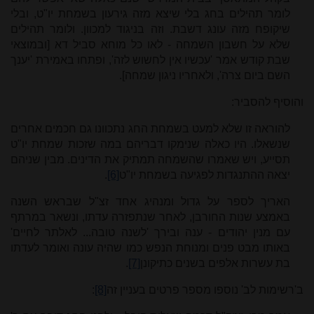
לומר תהילים בחג בלי שיצא מזה גירעון בשמחת יו"ט, ובלי
שיקופח מזה עונג דשבת. וזה בניגוד למכוון. ולומר תהילים
שלא על חשבון השמחה - לאו כל מוחא סביל דא [ובמוצאי
שבת קודש אמר 'עכשיו אין לחשוש לזה', ופתחו באמירת 'יענך
השם ביום צרה', ולאחריו ניגון שמחה].
והוסיף להסביר:
להוראה זו שלא למעט בשמחת החג נתכוונו גם חכמים אחרים
שנשאלו. היו כאלה שנימקו דבריהם במה שזכות שמחת יו"ט
תסייע, ויש שאמרו שהשמחה תמתיק את הדינים. מבין שניהם
יצאה ההתנגדות לפגיעה בשמחת יו"ט
[6]
.
האריך לספר על גדול ומנהיג אחד זצ"ל שבראש השנה
באמצע שנות החורבן, לאחר שנתפזרה עדתו, ונשאר במרתף
עם מנין יהודים - ענה ובירך 'לשנה טובה... לאלתר לחיים'
באותו מבט פנים ומנוחת הנפש כמו שהיה עונה ואומר לעדתו
בת עשרות אלפים בשנים כתיקונן
[7]
.
ב'רשימות לב' נוספו מספר פרטים בעניין זה
[8]
: