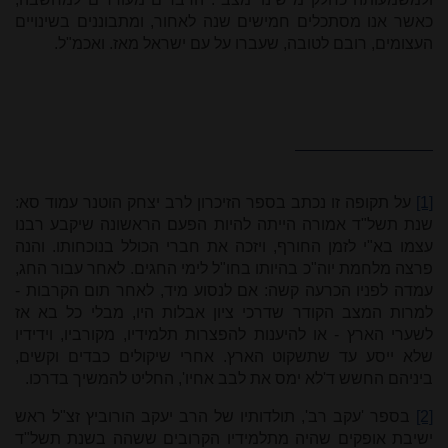
כאשר אנו מסתכלים חמישים שנה לאחור, ומתבוננים בשינויים
העצומים, רובם לטובה, שעברו על עם ישראל מאז. ואכמ"ל.
[1]
על תקופה זו נכתב בספר הזיכרון לרב יצחק הוטנר עמוד סא:
שנת תשל"ד אמורה הייתה להיות הפעם הראשונה שיקבע רבנו
עצמו בא"י לזמן החורף, ויזכה את חברי הכולל בנוכחותו. והנה
פרצה מלחמת יוה"כ בהיותו בחו"ל לימי החגים. לאחר עבור החג,
עמדה לפניו הכרעה קשה: אם לנסוע מיד, לאחר תום הקרבות -
למרות המצב הקודר שדרכי ציון אבלות היו, מבלי כל בא אז
לשערי הארץ - או להיענות להפצרות תלמידיו, מקורביו, וידידיו
שלא ייסע עד שתשקוט הארץ. אחרי שיקולים כבדים וקשים,
ביניהם החשש ד'לא ימס את לבב אחיו', החליט להמשיך בדרכו.
[2]
בספר 'עקב רב', תולדותיו של הרב יעקב הורוביץ זצ"ל ראש
ישיבת אופקים שהיה מתלמידיו הקרובים ששהה בשנת תשל"ד