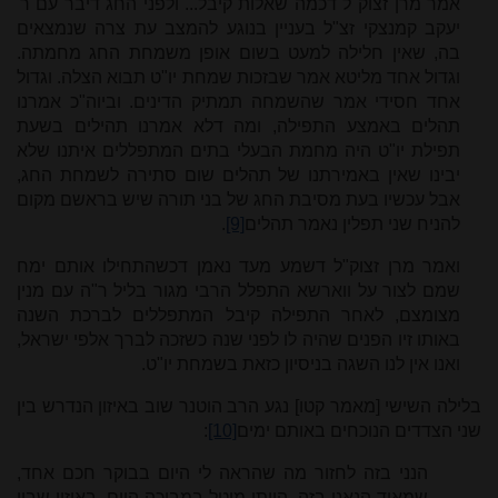
אמר מרן זצוק"ל דכמה שאלות קיבל... ולפני החג דיבר עם ר'
יעקב קמנצקי זצ"ל בעניין בנוגע להמצב עת צרה שנמצאים
בה, שאין חלילה למעט בשום אופן משמחת החג מחמתה.
וגדול אחד מליטא אמר שבזכות שמחת יו"ט תבוא הצלה. וגדול
אחד חסידי אמר שהשמחה תמתיק הדינים. וביוה"כ אמרנו
תהלים באמצע התפילה, ומה דלא אמרנו תהילים בשעת
תפילת יו"ט היה מחמת הבעלי בתים המתפללים איתנו שלא
יבינו שאין באמירתנו של תהלים שום סתירה לשמחת החג,
אבל עכשיו בעת מסיבת החג של בני תורה שיש בראשם מקום
להניח שני תפלין נאמר תהלים
[9]
.
ואמר מרן זצוק"ל דשמע מעד נאמן דכשהתחילו אותם ימח
שמם לצור על ווארשא התפלל הרבי מגור בליל ר"ה עם מנין
מצומצם, לאחר התפילה קיבל המתפללים לברכת השנה
באותו זיו הפנים שהיה לו לפני שנה כשזכה לברך אלפי ישראל,
ואנו אין לנו השגה בניסיון כזאת בשמחת יו"ט.
בלילה השישי [מאמר קטו] נגע הרב הוטנר שוב באיזון הנדרש בין
שני הצדדים הנוכחים באותם ימים
[10]
:
הנני בזה לחזור מה שהראה לי היום בבוקר חכם אחד,
שמאוד הנאני בזה. הייתי מוטל במבוכה היום, באיזון שבין