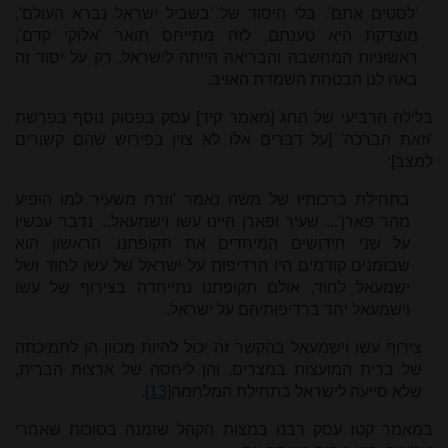
'לסטים אתם'. בלי היסוד של 'בשביל ישראל נברא העולם',
מוצדקת היא טענתם. לזה מתייחס תואר 'אלוקי קדם',
ראשוניות המחשבה והבריאה הייתה לישראל. רק על יסוד זה
באה לנו הבטחת השמדת האויב.
בלילה הרביעי של החג [מאמר קיד] עסק בפסוק נוסף בפרשת
'וזאת הברכה' [על דברים אלו לא צוין בפירוש שהם קשורים
למצב]:
בתחילת ברכותיו של משה נאמר 'וזרח משעיר למו הופיע
מהר פארן'... שעיר ופארן היינו עשו וישמעאל... נדבר עכשיו
על שני חידושים המיחדים את תקופתנו. הראשון הוא
שבזמנים קודמים היו הרדיפות על ישראל של עשו לחוד ושל
ישמעאל לחוד, אולם תקופתנו נתייחדה בצירוף של עשו
וישמעאל יחד ברדיפותיהם על ישראל.
צירוף עשו וישמעאל בהקשר זה יכול להיות מכוון הן לתמיכתה
של ברית המועצות במצרים, והן ליחסה של ארצות הברית,
שלא סייעה לישראל בתחילת המלחמה
[13]
.
במאמר קטז עסק רבנו במצות הקהל שזמנה בסוכות שאחרי