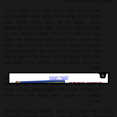
שמיטה, כמו שהיה באותה עת:
ישנה בתורה מצות הקהל פעם אחת בשבע שנים...
הרמב"ם כתב קריאה זו שלא קבעה הכתוב אלא לחזק דת
האמת... מעמד זה של יהושע [בסוף הספר] נחצב
מפרשת הקהל שבתורה... ומזה למד הרמב"ם שמצות
הקהל היא לחזק ידיהם בדת האמת, שאם לא - לא היה
עניין ששוב יחזרו ויסדרו מעין דאורייתא של הקהל
בתקופה מאוחרת יותר. נביאים ידעו מה נחשב לשינוי
מצב בחיי כנסת ישראל, ואלו הם המקרים המחייבים
חידוש הברית, הכניסה לארץ ישראל בימי יהושע, והביאה
לארץ בימי נחמיה נידונו כך, וחידוש הברית צורתו מעין
הקהל...
ומכאן לעניינא דיומא: כשישראל עומד בזמנים אלו בעת
צרה גדולה כזו, יש בזה גם כן שינוי מצב, וצריכים לחדש
את המלוכה. איננו יכולים לעשות הקהל'ס, אבל כן אפשר
לעשות 'הדר קבלוה'. הזמן גרמא שלנו הוא חידוש
המלוכה.
בדברים אלו נותן הרב הוטנר משמעות רחבה למלחמה
ולמשמעותה כחלק מ"שינוי מצב". הדברים מעוררים למחשבה,