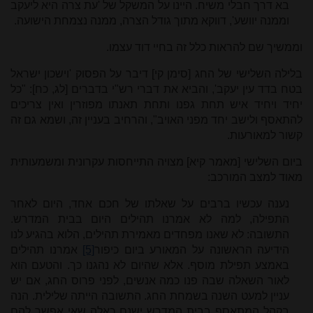
בא דרך חבלי משיח. היינו על המשקל של 'עת צרה היא ליעקב
וממנה יוושע', דווקא מתוך גודל הצרה, ממנה נצמחת הישועה.
וממשיך שם להראות כלל זה בחיי דוד עצמו.
בלילה השלישי של החג [סימן קי] דיבר על הפסוק 'וישכון ישראל
בטח בדד עין יעקב', והביא את דברי רש"י בדברים [לג, כח]: "כל
יחיד ויחיד איש תחת גפנו ותחת תאנתו מפוזרין ואין צריכים
להתאסף ולישב יחד מפני האויב", והרחיב בעניין זה, ושמא גם זה
קשור למאורעות.
ביום השלישי [מאמר קיא] מצויה התייחסות עקרונית ומשמעותית
מאוד למצב המורכב:
נענה עכשיו ברבים על שאלתו של חכם אחד, היום לאחר
התפילה, למה לא אמרנו תהילים היום בבית המדרש.
התשובה: לא שאנו מפחדים מאמירת תהילים, הלוא בהגיע לנו
הידיעה הראשונה על המאורע ביום כיפור
[5]
אמרנו תהילים
באמצע תפילת מוסף. אלא שהיום לא נהגנו כך. והטעם הוא
לאור השאלה שבה פנו כמה אנשים, לפני פרוס החג, אם יש
עניין למעט השנה בשמחת החג. התשובה הייתה שלילית. הנה
בקהל המתאסף בבית המדרש ישנם כאלה שאי אפשר להם