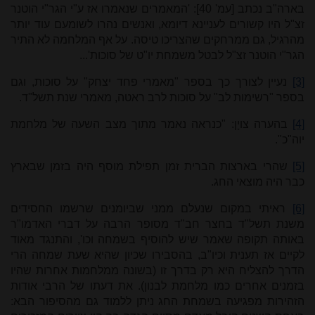
בארה"ב נכתב [עמ' 40]: 'המאמרים שנאמרו אז ע"י הגר"י הוטנר
זצ"ל היו קשורים לעניינא דיומא, ואנשים נהרו לשומעם עוד יותר
מהרגיל, גם ממרחקים שהצריכו טיסה. על אף המלחמה לא התיר
הגר"י הוטנר זצ"ל לבטל משמחת יו"ט של סוכות'...
[3]
נעיין לצורך כך בספר "מאמרי פחד יצחק" על סוכות, וגם
בספר "רשימות לב" על סוכות לרב ראטה, מאמרי שנת תשל"ד.
[4]
בהערה צויָן: "כנראה נאמר מתוך מצב השעה של מלחמת
יוה"כ".
[5]
שהרי בארצות הברית זמן תפילת מוסף היה בזמן שבארץ
כבר היה מוצאי החג.
[6]
ראיתי במקום שנעלם ממני שביומנים שרשמו החסידים
משנת תשל"ד בחצר חב"ד מסופר הרבה על דברי האדמו"ר
באותה תקופה שאמר שיש להוסיף בשמחה וכו', והתנגד מאוד
לקיים אז תענית וכיו"ב, בהסבירו שכיון שהיא שעת שמחה הרי
הדרך להצליח היא רק בדרך זו (בשונה ממלחמות אחרות שהיו
בזמנים אחרים כמו מלחמת לבנון). את דעתו של הרבי אודות
הזהירות מפגיעה בשמחת החג ניתן ללמוד גם מהסיפור הבא: