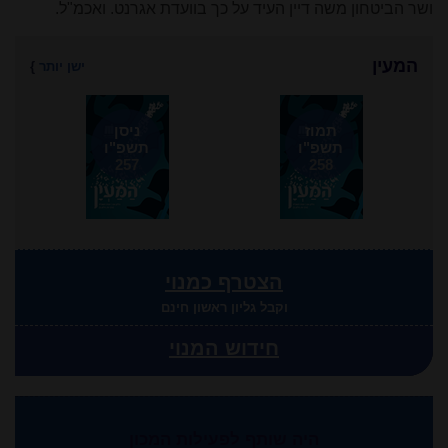
ושר הביטחון משה דיין העיד על כך בוועדת אגרנט
.
ואכמ"ל.
המעין
ישן יותר
}
תמוז
ניסן
תשפ"ו
תשפ"ו
257
258
הצטרף כמנוי
וקבל גליון ראשון חינם
חידוש המנוי
היה שותף לפעילות המכון