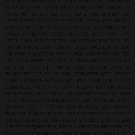
באחת השנים קיבל מאדם מסוים הגדה בה היו ציורים המזכירים
את השואה, מסתמא סמוך ל'שפוך חמתך'. הרבי כתב על כך
[שערי מועדים פסח ב עמ' קנח]: 'כמו שיש ציווי של אמירה
במקומה שפוך חמתך... ועל דרך זה קביעת בין המצרים ותשעה
הימים משנכנס אב, ורק בימים שנקבעו לכך על ידי תורתנו תורת
חיים, הוראה בחיים, כן אין רשות להכניס לתוך מועדים-לשמחה
עניינים של היפך השמחה אלא במידה שהתורה מצווה ולימדה
לעשות כן. ולכן בשעה שכל בני המשפחה מסובים לסדר של פסח
ומכניסים להגדה קטע בנוגע למאורע שבהתבוננות אפילו קלה
בזה צריך לגרום זעזוע נפשי עד היסוד, הרי מזועזע עניין ההגדה
של פסח'... וכך סיפר הרב חיים שטיינר [עלון גילוי דעת סוכות
תשע"א]: 'בתוך ההלם הכללי שאחז בנו עם פרוץ המלחמה, היו
ר"מים בישיבה שסברו שמן הראוי לבטל את חופשת 'בין הזמנים'
באותה שנה, ושצריך להמשיך ללמוד כרגיל. לקראת סוכות נשמעו
דעות בעד צמצום השמחה בחג. במיוחד ביקשו שלא נקיים את
המנהג שנהגנו מידי שנה לרקוד בשמחת תורה עם ספרי התורה
בראשות רבנו מבניין הישיבה אל בית הרבנים הראשיים.
התהלוכה עברה תמיד ברחובות המרכזיים בירושלים, והיה חשש
שהציבור לא יבין כיצד רוקדים בעוד המלחמה נמשכת. רבנו הרב
צבי יהודה דחה את כל הרעיונות הללו, ועמד בתוקף על כך שסדרי
הלימוד בישיבה לא ישתנו, וכן שנקיים את שמחת החג כרגיל. הוא