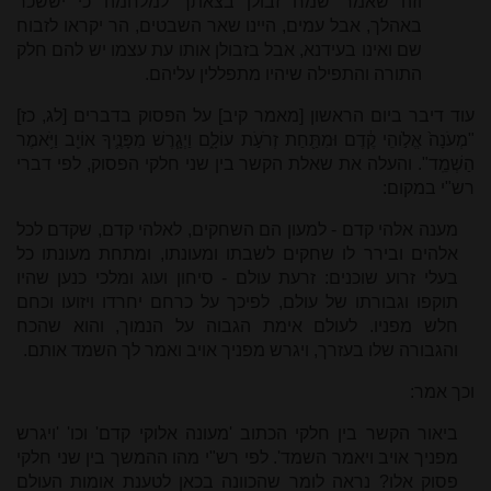
וזה שאמר שמח זבולן בצאתך למלחמה כי יששכר
באהלך, אבל עמים, היינו שאר השבטים, הר יקראו לזבוח
שם ואינו בעידנא, אבל בזבולן אותו עת עצמו יש להם חלק
התורה והתפילה שיהיו מתפללין עליהם.
עוד דיבר ביום הראשון [מאמר קיב] על הפסוק בדברים [לג, כז]
"מְעֹנָה֙ אֱלֹ֣והֵי קֶ֔דֶם וּמִתַּ֖חַת זְרֹעֹ֣ת עוֹלָ֑ם וַיְגָ֧רֶשׁ מִפָּנֶ֛יךָ אוֹיֵ֖ב וַיֹּ֥אמֶר
הַשְׁמֵֽד". והעלה את שאלת הקשר בין שני חלקי הפסוק, לפי דברי
רש"י במקום:
מענה אלהי קדם - למעון הם השחקים, לאלהי קדם, שקדם לכל
אלהים ובירר לו שחקים לשבתו ומעונתו, ומתחת מעונתו כל
בעלי זרוע שוכנים: זרעת עולם - סיחון ועוג ומלכי כנען שהיו
תוקפו וגבורתו של עולם, לפיכך על כרחם יחרדו ויזועו וכחם
חלש מפניו. לעולם אימת הגבוה על הנמוך, והוא שהכח
והגבורה שלו בעזרך, ויגרש מפניך אויב ואמר לך השמד אותם.
וכך אמר:
ביאור הקשר בין חלקי הכתוב 'מעונה אלוקי קדם' וכו' 'ויגרש
מפניך אויב ויאמר השמד'. לפי רש"י מהו ההמשך בין שני חלקי
פסוק אלו? נראה לומר שהכוונה בכאן לטענת אומות העולם