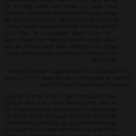
אימת המצב ובין שמחת יו"ט, והנפש מתנדנדת בין
שתיהן, ומבקשת למצוא לכל אחד מקומו הראוי. ומה הועיל
לו באותה מבוכה? ניגש אלי אותו חכם והראה לי את
התרגום על הכתוב 'שמח זבולון בצאתך ויששכר באהליך'
- 'חדי זבולון במפקך לאגחא-קרבא על בעלי דבבך
ויששכר במהכך למעבד זמני מועדיא בירושלים' - בשעה
שזבולון יוצא למלחמותיו ישמח יששכר במועדיו. לא באנו
לפרש מה הכריח אונקלוס לכך, ולמה נטה מפשט הכתוב,
רק לציין באנו.
כדברי התרגום כתב ר"א אבן עזרא
[11]
: "שמח זבולן בצאתך -
למלחמה, וכן זבולן עם חרף נפשו למות (שופ' ה, יח)"
[12]
. וכתב
החתם סופר [תורת משה], בלא איזכור לתרגום:
שמח זבולון בצאתך ויששכר באהליך עמים הר יקראו וגו'.
י"ל דהנה מצינו בשמואל ושאול כשהיו יוצאין למלחמה
קודם היציאה היו מקריבין קרבן להגן עליהם (שמ"א יג),
אבל אין זה בטחון כ"כ דמצוה רק בעידנא דעסיק בה
מגינה ומצלא (סוטה כא, א), אבל זבולון בשעת מלחמה
היה לו מצוה זכות התורה של יששכר והיה לו לבטחון רב.