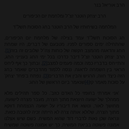
הרב אוריאל בנר
הרב יצחק הוטנר זצ"ל ומלחמת יום הכיפורים
המלחמה בשיחותיו של הרב הוטנר בחג הסוכות תשל"ד
חג הסוכות תשל"ד עמד בצילה של מלחמת יום הכיפורים,
שהתחילה ימים ספורים לפניו. מטבעם של דברים, היו שמחת
החג והדאגה מהמצב הקשה של כוחות צה"ל שלובים זה בזה
[1]
.
הרב יצחק הוטנר זצ"ל דיבר כדרכו בכל ימי החג בענייני החג,
והתייחס בדבריו כמה וכמה פעמים למצב
[2]
, ובתוך כך אף ליחס
הראוי בין השמחה לדאגה. ננסה ללמוד מהדברים שאמר בחג
הזה כיצד חווה, הרגיש והבין את הדברים
[3]
. נפתח ב'פחד יצחק'
על סוכות מאמר קז
[4]
שנאמר ביום הראשון של החג:
'אני אמרתי בחופזי כל האדם כוזב'. כל ספר תהילים מלא
ממהלך של ישועה היוצאת מתוך הצרה, מעבר מצרה לישועה,
מחושך לאור, ונושא את דיבוריו על ישועה הנצמחת דווקא
מתוך הצרה, שלולא אותה צרה לא הייתה זכיה להטבה כזאת.
ונראה שכן נאות לדברי דוד שהוא המשיח. כשם שיש אצלנו
אמונה פשוטה בביאת המשיח, כך יש אמונה פשוטה שמשיח