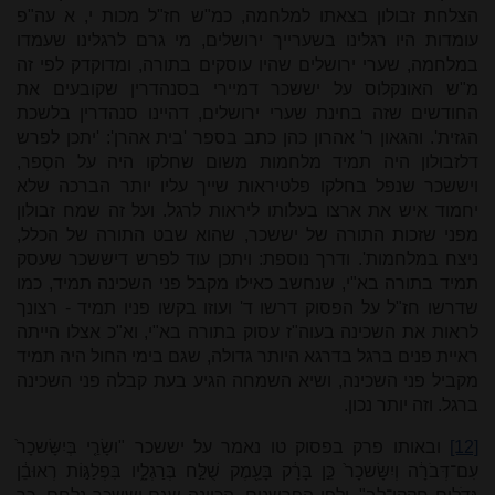
הצלחת זבולון בצאתו למלחמה, כמ"ש חז"ל מכות י, א עה"פ
עומדות היו רגלינו בשערייך ירושלים, מי גרם לרגלינו שעמדו
במלחמה, שערי ירושלים שהיו עוסקים בתורה, ומדוקדק לפי זה
מ"ש האונקלוס על יששכר דמיירי בסנהדרין שקובעים את
החודשים שזה בחינת שערי ירושלים, דהיינו סנהדרין בלשכת
הגזית'. והגאון ר' אהרון כהן כתב בספר 'בית אהרן': 'יתכן לפרש
דלזבולון היה תמיד מלחמות משום שחלקו היה על הסְפר,
ויששכר שנפל בחלקו פלטיראות שייך עליו יותר הברכה שלא
יחמוד איש את ארצו בעלותו ליראות לרגל. ועל זה שמח זבולון
מפני שזכות התורה של יששכר, שהוא שבט התורה של הכלל,
ניצח במלחמות'. ודרך נוספת: ויתכן עוד לפרש דיששכר שעסק
תמיד בתורה בא"י, שנחשב כאילו מקבל פני השכינה תמיד, כמו
שדרשו חז"ל על הפסוק דרשו ד' ועוזו בקשו פניו תמיד - רצונך
לראות את השכינה בעוה"ז עסוק בתורה בא"י, וא"כ אצלו הייתה
ראיית פנים ברגל בדרגא היותר גדולה, שגם בימי החול היה תמיד
מקביל פני השכינה, ושיא השמחה הגיע בעת קבלה פני השכינה
ברגל. וזה יותר נכון.
[12]
ובאותו פרק בפסוק טו נאמר על יששכר "ושָׂרַ֤י בְּיִשָּׂשכָר֙
עִם־דְּבֹרָ֔ה וְיִשָּׂשכָר֙ כֵּ֣ן בָּרָ֔ק בָּעֵ֖מֶק שֻׁלַּ֣ח בְּרַגְלָ֑יו בִּפְלַגּ֣וֹת רְאוּבֵ֔ן