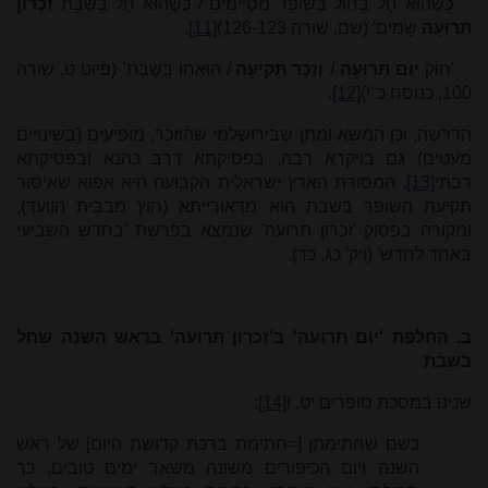
כְּשֶׁהוּא חָל בְּחוֹל בְּשׁוֹפָר מְסַיְּימִים / כְּשֶׁהוּא חָל בְּשַׁבָּת
זִכְרוֹן
תְּרוּעָה
שָׂמִים' (שם, שורה 126-123)
[11]
.
'חוֹק
יוֹם תְּרוּעָה
/
וְזֵכֶר תְּקִיעָה
/ הוּאֲחוּ בְּשַׁבָּת' (פיוט ט, שורה
100, כנוסח כ"י)
[12]
.
הדרשה, וכן המשא ומתן שבירושלמי שהוזכר, מופיעים (בשינויים
מעטים) גם בויקרא רבה, בפסיקתא דרב כהנא ובפסיקתא
רבתי
[13]
. המסורת הארץ ישראלית הקבועה היא אפוא שאיסור
תקיעת השופר בשבת הוא מדאורייתא (חוץ מבבית הוועד),
ומקורה בפסוק 'זכרון תרועה' שנמצא בפרשת 'בחדש השביעי
באחד לחדש' (ויק' כג, כד).
ב. החלפת 'יום תרועה' ב'זכרון תרועה' בראש השנה שחל
בשבת
שנינו במסכת סופרים יט, ו
[14]
:
כשם שחתימתן [=חתימת ברכת קדושת היום] של ראש
השנה ויום הכיפורים משונה משאר ימים טובים, כך