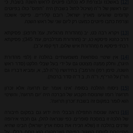
[12]
באשכנז ובצרפת לא נכתבו פיוטים לראש השנה בשבת, כי
יום ראשון של ר"ה (שיכול לחול בשבת) היה "תפוס" כולו בפיוטים
קדומים שהגיעו מארץ ישראל, רובם קליריים. פייטני אשכנז
וצרפת כתבו פיוטים כמעט רק ליום שני של ראש השנה.
[13]
ויקרא רבה כט, יב (מהדורת מרגליות, עמ' תרפג); פסיקתא
דרב כהנא פיסקא כג, יב (מהדורת מנדלבוים, עמ' 345); פסיקתא
רבתי פיסקא מ (מהדורת איש שלום, דף קסז ע"ב).
[14]
אין שינויי נוסחאות משמעותיים בהלכה זו (לפי מהדורת
היגר), וחלק ממנה מצוטט גם על ידי בעל שבלי הלקט (סדר ראש
השנה, סימן רפו) והרמב"ן בחידושיו (ר"ה לב, א, ומביא דבריו גם
הר"ן על הרי"ף, ר"ה ח, ב ד"ה סדר ברכות).
[15]
ניסוח ההלכה בסופה 'אינו אומר יום תרועה אלא זכרון
תרועה' רומז שהנוסח הקבוע של הברכה היה 'יום תרועה', והשינוי
הוא לומר במקום זה בשבת 'זכרון תרועה'.
[16]
נראה שנוסח התפילה הבבלי היה ידוע גם במקום חיבורה
של הלכה זו במסכת סופרים. כפי שנראה להלן, גם חכמי אירופה
שדנים בהלכה זו (שלא הכירו את נוסח ארץ ישראל) הבינו שהיא
מתייחסת לנוסח השגור בפיהם (שבמקורו הוא נוסח בבל). על