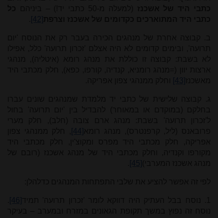
כתבי היד של אשכנז
(למעלה מ-50 כתבי יד!) – ביניהם
כל
כתבי היד המתוארכים כקדומים של אשכנז וצרפת
[42]
.
ב. קבוצה אחרת של מנהגים הכירה בעבר רק את הנוסח 'יום
תרועה', ובימים קדומים לא היה אצלם 'זכרון תרועה' כלל, אפילו
לא בשבת: קבוצה זו כוללת את מנהג רומא (איטליה), מנהגי
ארצות יוון (=מנהג רומניא, קנדיה, קורפו, כפא), חלק מכתבי היד
מאשכנז
[43]
וחלק ממנהגי צפון אפריקה.
ג. קבוצה שלישית של כתבי יד מלמדת שמנהגים שונים עברו
בחלקם (במוקדם או במאוחר) להבדיל בין 'יום תרועה' בחול
ל'זכרון תרועה' בשבת: מנהג ארם צובה (חלב), חלק מערי
פרובאנס (ליל, קרפנטרס), מנהג רומא
[44]
, חלק ממנהגי צפון
אפריקה, חלק מכתבי היד מפרס ומקוצ'ין, חלק מכתבי היד
מקורפו וקנדיה, וחלק מכתבי היד של מנהג אשכנז (רובם של
מנהג אשכנז המערבי)
[45]
.
לפי זה אפשר להציע את שלבי התפתחות המנהגים כדלהלן:
1. נוסח בבל העתיק היה דווקא לומר 'זכרון תרועה' תמיד
[46]
.
נוסח זה נפוץ במשך תקופת הגאונים במזרח ובמערב – בעיקר