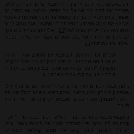
ורק באשכנז נהגו להבדיל בין חול לשבת. מתוך דברי הרא"ש,
שהזכיר את דברי רב שמואל בר חופני, וכנראה גם מתוך כך
שהטור פירט רק את דברי רב שמואל בר חופני ואת מנהג אשכנז
(אך לא את מנהג ספרד), הסיק הבית יוסף
[64]
שגם מנהג הטור
עצמו היה להבדיל בין שבת לחול
[65]
. אולי ניתן להביא סיוע לכך
גם מפירושו לתורה של בעל הטורים עצמו, על מילות הפסוק
'שבתון זכרון תרועה'
[66]
:
שבתון זכרון תרועה. שבשבת אין תוקעין, שאין תקיעת
שופר דוחה שבת ואין בו אלא זכרון תרועה, אבל במקדש
תוקעין (ר"ה כט, ב). ת'קעו ש'ופר ב'ציון (יואל ב, א) ר"ת
שבת, שבציון תוקעין אפילו בשבת
[67]
.
נראה שבעל הטורים הולך בדרכו של ר' אלעזר מוורמייזא (לעיל),
שהפסוק 'שבתון זכרון תרועה' עוסק דווקא בשבת בגלל סמיכות
המילה '
שבתון
'. וסביר לפיכך שהביטוי 'זכרון תרועה' שייך דווקא
לשבת.
בעקבות מסכת סופרים, דברי הרא"ש והטור, פסק מרן ר' יוסף
קארו בשולחן ערוך שיש להבדיל ולומר 'יום תרועה' בחול ו'זכרון
תרועה' בשבת, ובכך קבע את מנהג קהילות הספרדים