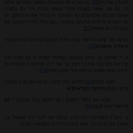
האגדה שהכירו
[26]
, ודרשה זו לא נתבטלה. אפשר שפירשו אותה
כך: גם אם שופר בשבת נאסר משום גזירה, הרי גם בתורה
עצמה יש רמז שלפעמים לא תוקעים. או בדרך אחרת (להלן): יש
שני טעמים לדחיית התקיעה בשבת – גם בגלל גזירת חכמים וגם
בגלל מדרש הפסוק
[27]
.
בגישה של קיום הדרשה בצד גזירת חכמים הולכים כמה מחכמי
איטליה ואשכנז
[28]
:
א. ר' שמעון בר יצחק (מגנצא, תחילת המאה הי"א) מזכיר את
הדרשה בקרובה שחיבר ליום שני של ר"ה, וקרובה זו נאמרה על
ידי כל חכמי אשכנז וצרפת מידי שנה בשנה
[29]
:
'חִכֵּם חֲנִיטָיו
[30]
לִתְקוֹעַ בְּזֶה חֹדֶשׁ / יוֹם זֶה אִם יִקָּרֶה בְּשַׁבָּת
קֹדֶשׁ /
זִכְרוֹן תְּרוּעָה מִקְרָא קֹדֶשׁ
טִבְעוֹ אִם בְּחוֹל יְבוֹאֲכֶם / צַוּוּ לִתְקוֹעַ בְּכָל גְּבוּלְכֶם /
יוֹם
תְּרוּעָה יִהְיֶה לָכֶם'
[31]
.
ב. ראב"ן (שמדבריו בעירובין הבאנו את דברי רב שמואל בר
חופני) מצרף בבירור שתי סיבות לדחיית התקיעה בשבת: