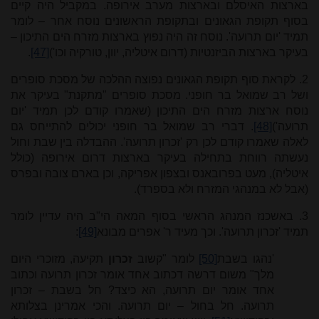
בארצות האיסלם ובארצות מערב אירופה. במקביל היה קיים
בסוף תקופת הגאונים ובתקופת הראשונים נוסח אחר – לומר
תמיד 'יום תרועה'. נוסח זה היה נפוץ בארצות מזרח הים התיכון –
בעיקר בארצות הביזנטיות (דרום איטליה, יוון, טורקיה וכו')
[47]
.
2. לקראת סוף תקופת הגאונים נפוצה ההלכה של מסכת סופרים
ושל רב שמואל בר חופני. מסכת סופרים "מתקנת" בעיקר את
נוסח ארצות מזרח הים התיכון (שאמרו קודם לכן תמיד 'יום
תרועה')
[48]
. דברי רב שמואל בר חופני יכולים להתייחס גם
לאלה שאמרו קודם לכן רק 'זכרון תרועה'. ההבדלה בין שבת וחול
נעשתה רווחת בתחילה בעיקר בארצות דרום אירופה (כולל
איטליה), מעט בפרובאנס ובצפון אפריקה, וכן בארם צובה ובפרס
(אבל לא במנהגי המזרח ולא בספרד).
3. באשכנז המנהג הראשי בסוף המאה הי"ב היה עדיין לומר
תמיד 'זכרון תרועה'. וכך מעיד ר' אפרים מבונא
[49]
:
'נהגו בשבת
[50]
לומר "קשוב
זכרון
תקיעה, מזוכרי היום
מלך" משום דרשה דכתוב אחד אומר זכרון תרועה וכתוב
אחד אומר יום תרועה, הא כיצד? חל בשבת – זכרון
תרועה. חל בחול – יום תרועה. והכי אמרינן בצלותא