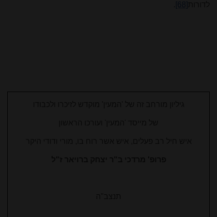
לדורות
[68]
.
גיליון מורחב זה של 'המעין' מוקדש לזיכרו ולכבודו
של מייסד 'המעין' ועורכו הראשון
איש חיל רב פעלים, איש אשר רוח בו, מורי ודודי היקר
פרופ' מרדכי ב"ר יצחק ברויאר ז"ל
תנצב"ה