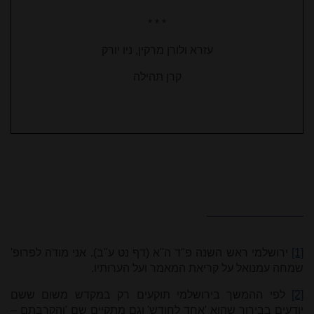
* * *
עזרא ולורן מרקין, ניו יורק
קרן תהילה
[1]
ירושלמי ראש השנה פ"ד ה"א (דף נט ע"ב). אני מודה לפרופ'
שמחה עמנואל על קריאת המאמר ועל הערותיו.
[2]
לפי ההמשך בירושלמי תוקעים רק במקדש משום ששם
יודעים בבירור שהוא 'אחד לחודש' וגם מתקיים שם 'והקרבתם –