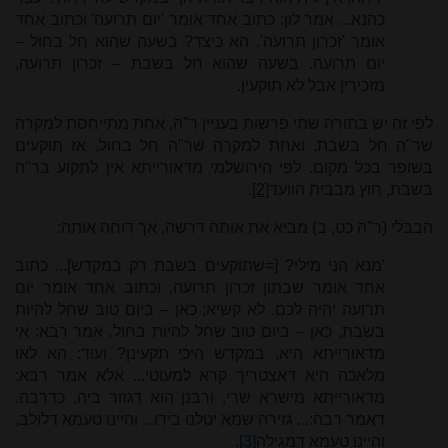
כהנא... אמר לון: כתוב אחד אומר 'יום תרועה' וכתוב אחד
אומר 'זכרון תרועה'. הא כיצד? בשעה שהוא חל בחול –
יום תרועה. בשעה שהוא חל בשבת – זכרון תרועה,
מזכירין אבל לא תוקעין.
לפי זה יש בתורה שתי פרשות בעניין ר"ה, אחת מתייחסת למקרה
שר"ה חל בשבת, ואחת למקרה שר"ה חל בחול, אז תוקעים
בשופר בכל מקום. לפי הירושלמי מדאורייתא אין לתקוע בר"ה
בשבת, חוץ מבבית הוועד
[2]
.
הבבלי (ר"ה כט, ב) מביא את אותה דרשה, אך דוחה אותה:
'מנא הני מילי? [=שתוקעים בשבת רק במקדש]... כתוב
אחד אומר שבתון זכרון תרועה, וכתוב אחד אומר יום
תרועה יהיה לכם. לא קשיא; כאן – ביום טוב שחל להיות
בשבת, כאן – ביום טוב שחל להיות בחול. אמר רבא: אי
מדאורייתא היא, במקדש היכי תקעינן? ועוד: הא לאו
מלאכה היא דאצטריך קרא למעוטי... אלא אמר רבא:
מדאורייתא מישרא שרי, ורבנן הוא דגזור ביה, כדרבה.
דאמר רבה:... גזירה שמא יטלנו בידו... והיינו טעמא דלולב,
והיינו טעמא דמגילה
[3]
.