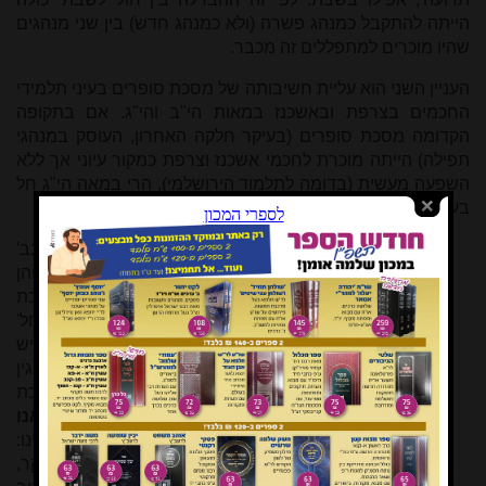
הייתה להתקבל כמנהג פשרה (ולא כמנהג חדש) בין שני מנהגים
שהיו מוכרים למתפללים זה מכבר.
העניין השני הוא עליית חשיבותה של מסכת סופרים בעיני תלמידי
החכמים בצרפת ובאשכנז במאות הי"ב והי"ג. אם בתקופה
הקדומה מסכת סופרים (בעיקר חלקה האחרון, העוסק במנהגי
תפילה) הייתה מוכרת לחכמי אשכנז וצרפת כמקור עיוני אך ללא
השפעה מעשית (בדומה לתלמוד הירושלמי), הרי במאה הי"ג חל
בעניין זה מפנה מודע. ואלה דברי רבינו תם
[55]
:
'ובמס' סופרים מפרש שעושין [=בקידושין ונישואין] בב'
כוסות לפי שאין אומרין שתי קדושות על כוס אחד, והן
עיקר, ותוספתות וברייתות הרבה ממנה [=ממסכת
סופרים] בתלמוד, ורוב מנהגנו על פיהם, כגון 'ויחל'
בתענית שלנו ופרשת מוספין וברכת מפטיר
[56]
. וכמו שיש
בשאר תוספתות ובמשנת זרעים דברים שאין אנו נוהגין
על פיהם ואפילו בתלמוד שלנו, כמו כן במסכת
סופרים
[57]
.
אך בדברים שאנו נוהגין על פיה אנו
צריכין להחזיק, והכופר בה הרי זה מין
. שכך שנינו:
"ואפילו דקדוק אחד מדברי סופרים"
[58]
. ולפי שהיא עיקר,