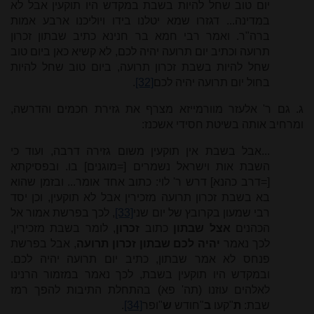
יום טוב שחל להיות בשבת במקדש היו תוקעין אבל לא
במדינה... דגזרו שמא יטלנו בידו ויוליכנו ארבע אמות
ברה"ר. ואמר רבי חמא בר חנינא כתיב שבתון זכרון
תרועה וכתיב יום תרועה יהיה לכם, לא קשיא כאן ביום טוב
שחל להיות בשבת זכרון תרועה, ביום טוב שחל להיות
בחול יום תרועה יהיה לכם
[32]
.
ג. גם ר' אלעזר מוורמייזא מצרף את גזירת חכמים והדרשה,
ומרחיב אותה בשיטת חסידי אשכנז:
...אבל בשבת אין תוקעין משום גזירה דרבה, ועוד כי
השבת אות וישראל נשמרים [=מוגנים] בו. ובפסיקתא
[=דרב כהנא] דרש ר' לוי: כתוב אחד אומר... ובזמן שהוא
בא בשבת זכרון תרועה מזכירין אבל לא תוקעין, וכן יסד
רבי שמעון בקרובץ של יום שני
[33]
, לכך בפרשת אמור אל
הכהנים
אצל שבתון
כתוב
זכרון
, לומר בשבת מזכירין,
לכך נאמר
יהיה לכם שבתון זכרון תרועה
, אבל בפרשת
פנחס לא אמר שבתון, כתיב יום תרועה יהיה לכם.
ובמקדש היו תוקעין בשבת, לכך נאמר במזמור הרנינו
לאלהים עוזנו (תה' פא) בהתחלת התיבות להפך רמז
שבת:
ת
"קעו
ב
"חודש
ש
"ופר
[34]
.