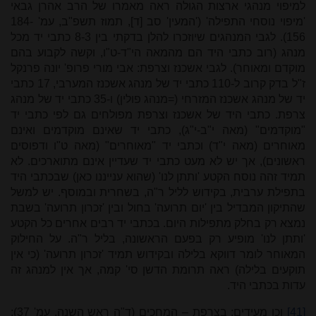
למיפוי מנהגי ארצות הגולה ראה מאמרו של הרב אהרן גבאי
'מיפוי נוסחי התפילה' ('המעין' סב [ד], תמוז תשפ"ב, עמ' 184-
156). לגבי המנהגים שיוזכרו להלן בדקתי בין 8-3 כתבי יד מכל
מנהג (רוב כתבי היד הם מהמאה הי"ד-ט"ו, וקשה לקבוע בהם
מוקדם ומאוחר). לגבי אשכנז וצרפת: אבי מורי פרופ' יונה פרנקל
ז"ל בדק קרוב ל-110 כתבי יד של מנהג אשכנז המערבי, 17 כתבי
יד של מנהג אשכנז המזרחי (=מנהג פולין) ו-35 כתבי יד של מנהג
צרפת. כתבי היד של אשכנז וצרפת מפולחים גם לפי כתבי יד
"מוקדמים" (מאה י"ב-י"ג), כתבי יד שאינם מוקדמים ואינם
מאוחרים (מאה י"ד) וכתבי יד "מאוחרים" (מאה ט"ו ודפוסים
ראשונים), אך יש לא מעט כתבי יד שעדיין אינם מתוארכים. לא
תמיד זהה נוסח הקטע 'ותתן לנו' (שהוא ענייננו כאן) שבכתבי היד
בתפילת ערבית, בקידוש לליל ר"ה, בשחרית ובמוסף. יש למשל
שהתיקון המבדיל בין 'יום תרועה' בחול ובין 'זכרון תרועה' בשבת
נמצא רק בחלק מתפילות היום. בכתבי יד רבים אחרים כל הקטע
'ותתן לנו' מופיע רק בפעם הראשונה, בליל ר"ה. על החילוק
המאוחר לומר דווקא בלילה ובקידוש תמיד 'זכרון תרועה' (כי אין
תוקעים בלילה) ראה תרומת הדשן סי' קמה, אך אין למנהג זה
עדות בכתבי היד.
[41]
וכן מעידים: בצרפת – המחכים (ד"ה ראש השנה, עמ' 37);