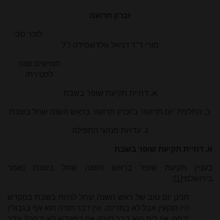
זכרון תרועה
לזכר סבי
מורי ד"ר דניאל גולדשמידט ז"ל
חמישים שנה
לפטירתו
א. דחיית תקיעת שופר בשבת
ב. החלפת 'יום תרועה' ב'זכרון תרועה' בראש השנה שחל בשבת
ג. עדויות מנהגי התפילה
א. דחיית תקיעת שופר בשבת
בעניין תקיעת שופר בראש השנה שחל בשבת נאמר
בירושלמי
[1]
:
תנינן יום טוב של ראש השנה שחל להיות בשבת במקדש
היו תוקעין אבל לא במדינה. אִין דבר תורה הוא אף בגבולין
ידחה, אִין לית הוא דבר תורה אף במקדש לא ידחה? עבר