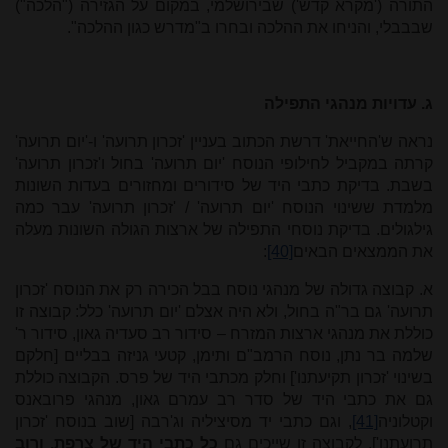
התורה ('מקרא קדש') שבירושלמי, במקום על הגזירה ("הלכה")
שבבבלי, והניחו את ההלכה ובחרו ב"מדרש כגון ההלכה".
ג. עדויות מנהגי התפילה
נראה ש'החייאת' דרשת הכתוב בעניין 'זכרון תרועה' ו-'יום תרועה'
קרתה במקביל לחילופי הנוסח 'יום תרועה' בחול ו'זכרון תרועה'
בשבת. בדיקת כתבי היד של סידורים ומחזורים בעדות השונות
מלמדת ששינוי הנוסח 'יום תרועה' / 'זכרון תרועה' עבר כמה
גילגולים. בדיקת נוסחי התפילה של ארצות הגולה השונות מעלה
את הממצאים הבאים
[40]
:
א. קבוצה גדולה של מנהגי נוסח בבל הכירה רק את הנוסח 'זכרון
תרועה' גם בר"ה בחול, ולא היה אצלם 'יום תרועה' כלל: קבוצה זו
כוללת את מנהגי ארצות המזרח – סידור רב סעדיה גאון, סידור ר'
שלמה בר נתן, נוסח הרמב"ם ותימן, קטעי גניזה בבליים [חלקם
בשינוי 'זכרון תקיעתנו'] וחלק מכתבי היד של פרס. הקבוצה כוללת
גם את כתבי היד של סדר רב עמרם גאון, מנהגי פרובאנס
וקטלוניה
[41]
, וגם כתבי יד מסיציליה וג'רבה [שוב בנוסח 'זכרון
תרועתנו']. לקבוצה זו שייכים גם
כל כתבי היד של צרפת, ורוב