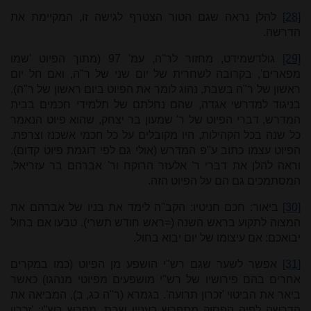
[28]
להלן נראה שגם הטור הצטרף לגישה זו, המקיימת את
הדרשה.
[29]
גולדשמידט, מחזור לר"ה, עמ' 97 (מתוך הפיוט 'שמו
מפארים', בקרובה לשחרית של יום שני של ר"ה, ואם חל יום
ראשון של ר"ה בשבת, נהוג לומר את הפיוט ביום ראשון של ר"ה).
בניגוד למדרשי אגדה, שהם נחלתם של תלמידי חכמים בבית
המדרש, דברי הפיוט של ר' שמעון בר יצחק, שהוא פיוט הנאמר
כל שנה בכל הקהילות, היו מקובלים על כל חכמי אשכנז וצרפת.
הפיוט עצמו כתוב ע"פ המדרש (אולי גם לפי דוגמת פיוט קדום).
וראה להלן את דברי ר' אלעזר הרוקח ור' אברהם בר עזריאל,
המסתמכים גם הם על הפיוט הזה.
[30]
ביאור: חכם חניטיו: הקב"ה לימד את בניו של אברהם את
המצוה לתקוע בראש השנה (=ראש חודש תשרי). טבעו אם בחול
יבואכם: אם עיצומו של יום יבוא בחול.
[31]
אפשר לשער שגם רש"י הושפע מן הפיוט (כמו במקרים
אחרים בהם פירושיו של רש"י מושפעים מפיוטי מנהגו) כאשר
ביאר את הביטוי 'זכרון תרועה'. בגמרא (ר"ה כג, ב), המביאה את
הדרשה לפיה הפסוק מתפרש בעניין שבת, מפרש רש"י: 'זכרון