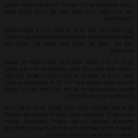
במקום שהקרבנות קריבין'. תקנת ר' יוחנן בן זכאי לאחר החורבן
היא שיהיו תוקעין בבית הוועד, שגם שם יודעים בבירור שהוא
'באחד לחודש'.
[3]
הירושלמי ובני ארץ ישראל לא הכירו גזירה זו, ובפועל במשך
מאות שנים (כנראה עד הכיבוש הצלבני) נטלו לולב בארץ ישראל
ביום טוב ראשון של סוכות שחל בשבת (אז הנטילה היא
מדאורייתא).
[4]
הביטוי 'זכרון תרועה' מתפרש לפי שיטת הבבלי לפי פשוטו,
"תרועה שיש עמה זכרון" (לשון 'ונזכרתם' או 'והיו לכם לזכרון'
[במד' י ט-י]) או שהוא נדרש בבבלי לעניינים שונים, כגון מקור
לאמירת פסוקי זכרונות (בבלי ר"ה לב, א ובמקבילות), או מקור
למספר התקיעות (שם לד, א) ועוד. על פירושיו של רש"י לביטוי
'זכרון תרועה' עיין להלן, הערה 31.
[5]
הדרשה שנדחתה בבבלי אינה מוזכרת לא ברי"ף ולא בר"ח
ולא ברמב"ם, ולא מצאתי אותה בספרות הגאונים ולא בספרות
הראשונים באשכנז, בצרפת, בספרד ובפרובאנס, להוציא
ראשונים בודדים ששיטתם תתברר להלן. על השינוי בתפילה 'יום
תרועה' – 'זכרון תרועה' עיין להלן, פרקים ב-ג.