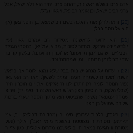
אדם צרכו בשלש ראשונות, דהתם צרכי יחיד הוא דלא ישאל, אבל
צרכי רבים ישאל, וכן אומר רב פלטוי גאון זצ"ל'.
[20]
וראה להלן אותה הלכה בשם רב שמואל בן חופני גאון (אף
היא על נוסח בבל).
[21]
היא ידועה לראשונה מסידור רב עמרם גאון (עיין
גולדשמידט-פרנקל, מחזור לסוכות, מבוא, עמ' יא). בנוסחי הגניזה
הבבליים יש גם 'זמן תרועתנו' או 'זכרון תרועתנו', בלשון קרובה
עוד יותר ל'זמן חרותנו', 'זמן שמחתנו' וכד'.
[22]
זו עדות על מנהג ישיבות בבל שלא נמנעו לומר אף בראש
השנה 'מועדים לשמחה חגים וזמנים לששון'. מאז רב האי גאון
נפוץ הנוסח לומר רק 'ותתן לנו ה' אלקינו את יום הזכרון הזה'
(שבלי הלקט, ר"ה סימן רפו; רא"ש ראש השנה ד, סימן יד). פרופ'
שמחה עמנואל משער שהציטוט הוא מתוך הספר שערי ברכות
של רב שמואל בן חפני.
[23]
ראב"ן, הלכות עירובין סימן ה (מהדורת דבילצקי, ב, עמ'
תי-תיא). מסורת זו מצוטטת באשכנז מימי ראב"ן ואילך (ואולי
מסורת זו הגיעה במאה הי"ב לאשכנז מדרום איטליה, כגון ע"י ר'