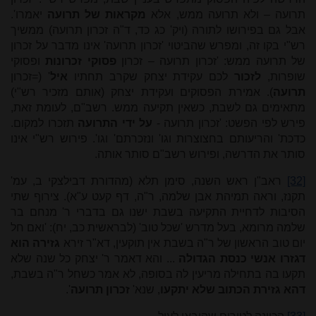
תרועה – ולא תרועה ממש, אלא
מקראות של תרועה
יאמרו'.
אבל גם בפירושו לתורה (ויק' כג כד, ד"ה זכרון תרועה) ממשיך
רש"י בקו זה, ומפרש שהביטוי 'זכרון תרועה' אינו מדבר על זכרון
של תרועה ממש: 'זכרון תרועה – זכרון
פסוקי זכרונות
ופסוקי
שופרות,
לזכור
לכם עקידת יצחק שקרב תחתיו
איל
' (=זכרון
תרועה
). אמירת הפסוקים ועקידת יצחק (אותם מזכיר רש"י)
מתאימים גם לשבת, כשאין תקיעה ממש. רשב"ם, לעומת זאת,
פירש לפי הפשט: 'זכרון תרועה -
על ידי התרועה
תזכרו למקום.
כדכת' והריעותם בחצוצרות וגו' ונזכרתם' וגו'. פירוש רש"י אינו
סותר את הדרשה, ופירוש רשב"ם סותר אותה.
[32]
ראב"ן ראש השנה, סימן תלא (מהדורת דבילצקי ב, עמ'
תקנז, וראה תמיהת אבן שלמה, ר"ה, דף קעט ע"א). צירוף שתי
הסיבות לדחיית התקיעה בשבת ישנו גם בדברי ר' מנחם בר
שלמה מרומא, בעל מדרש 'שכל טוב' (לבראשית כב, יח): 'ואם חל
יום טוב הראשון של ר"ה בשבת אין תוקעין, דא"ר זירא
גזירה הוא
דגזרו אנשי כנסת הגדולה
... והא דאמר ר' יצחק כל שנה שלא
תקעו בה בתחילה מריעין לה בסופה, לא אמר כשחל ר"ה בשבת,
דהא גזירת הכתוב שלא יתקעו
, שנא'
זכרון תרועה
'.