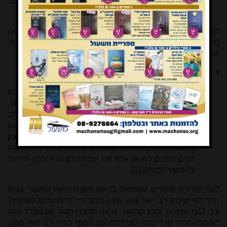
הוסיפו בה פרושים מתלמוד ירושלמי ומשלנו לכתוב
כמנהגנו' וכו'
[59]
.
לפי זה מסכת סופרים משמשת גם מקור הלכה למעשה
[60]
. ואכן
נראה שבמאה הי"ג והי"ד נקלטו באשכנז כמה מנהגים 'חדשים'
שמקורם הוא דווקא במסכת סופרים
[61]
.
4. הטור דן בנוסח 'ותתן לנו' של ראש השנה, ואלה דבריו
[62]
:
... וכ"כ רב פלטוי גאון זצ"ל: 'ותתן לנו ה' אלהינו באהבה
מועדים לשמחה חגים וזמנים לששון את יום הזכרון הזה'.
וכ"כ רב שמואל בן חפני מנהג ב' ישיבות לאומרו. וכתב
עוד שאם חל ר"ה בחול אומר יום תרועה מקרא קודש ואם
חל בשבת אומר זכרון תרועה מקרא קודש
וכן נוהגין
באשכנז.
וכתב רב האי שאין מנהג לומר מועדים לשמחה
חגים וזמנים לששון אלא את יום הזכרון הזה זכרון תרועה
וכן פשט המנהג
[63]
.
לגבי אמירת 'מועדים לשמחה' בראש השנה נראה שהטור עצמו
הלך לפי שיטת רב האי גאון, שאין לומר בר"ה 'מועדים לשמחה'
וכו'. לגבי אמירת 'זכרון תרועה', נראה מדברי הטור שבספרד נהגו
לאומרו תמיד (וכך כתב לפי דרכו גם בסוף דברי רב האי גאון),