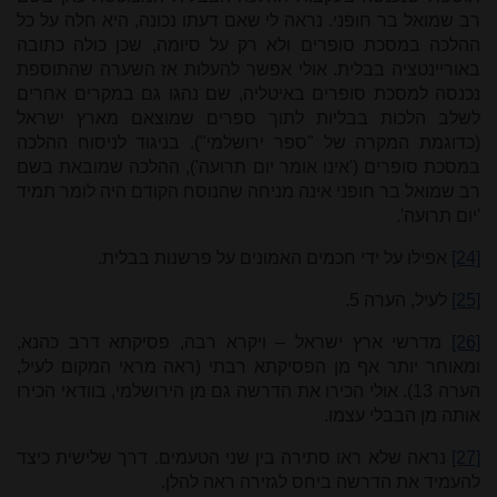
רב שמואל בר חופני. נראה לי שאם דעתו נכונה, היא חלה על כל
ההלכה במסכת סופרים ולא רק על סיומה, שכן כולה כתובה
באוריינטציה בבלית. אולי אפשר להעלות אז השערה שהתוספת
נכנסה למסכת סופרים באיטליה, שם נהגו גם במקרים אחרים
לשלב הלכות בבליות לתוך ספרים שמוצאם מארץ ישראל
(כדוגמת המקרה של "ספר ירושלמי"). בניגוד לניסוח ההלכה
במסכת סופרים ('אינו אומר יום תרועה'), ההלכה שמובאת בשם
רב שמואל בר חופני אינה מניחה שהנוסח הקודם היה לומר תמיד
'יום תרועה'.
[24]
אפילו על ידי חכמים האמונים על פרשנות בבלית.
[25]
לעיל, הערה 5.
[26]
מדרשי ארץ ישראל – ויקרא רבה, פסיקתא דרב כהנא,
ומאוחר יותר אף מן הפסיקתא רבתי (ראה מראי המקום לעיל,
הערה 13). אולי הכירו את הדרשה גם מן הירושלמי, בוודאי הכירו
אותה מן הבבלי עצמו.
[27]
נראה שלא ראו סתירה בין שני הטעמים. דרך שלישית כיצד
להעמיד את הדרשה ביחס לגזירה ראה להלן.