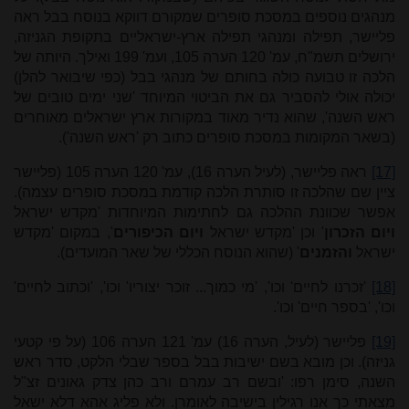
מנהגים נוספים במסכת סופרים שמקורם דווקא בנוסח בבל ראה
פליישר, תפילה ומנהגי תפילה ארץ-ישראליים בתקופת הגניזה,
ירושלים תשמ"ח, עמ' 120 הערה 105, ועמ' 199 ואילך. היותה של
הלכה זו טבועה כולה בחותם של מנהגי בבל (כפי שיבואר להלן)
יכולה אולי להסביר גם את הביטוי המיוחד 'שני ימים טובים של
ראש השנה', שהוא נדיר מאוד במקורות ארץ ישראלים מאוחרים
(בשאר המקומות במסכת סופרים כתוב רק 'ראש השנה').
[17]
ראה פליישר, (לעיל הערה 16), עמ' 120 הערה 105 (פליישר
ציין שם שהלכה זו סותרת הלכה קודמת במסכת סופרים עצמה).
אפשר שכוונת ההלכה גם לחתימות המיוחדות 'מקדש ישראל
ויום הזכרון
' וכן 'מקדש ישראל
ויום הכיפורים
', במקום 'מקדש
ישראל
והזמנים
' (שהוא הנוסח הכללי של שאר המועדים).
[18]
'זכרנו לחיים' וכו', 'מי כמוך... זוכר יצוריו' וכו', 'וכתוב לחיים'
וכו', 'בספר חיים' וכו'.
[19]
פליישר (לעיל, הערה 16) עמ' 121 הערה 106 (על פי קטעי
גניזה). וכן מובא בשם ישיבות בבל בספר שבלי הלקט, סדר ראש
השנה, סימן רפו: 'ובשם רב עמרם ורב כהן צדק גאונים זצ"ל
מצאתי כך אנו רגילין בישיבה לאומרן. ולא פליג אהא דלא ישאל