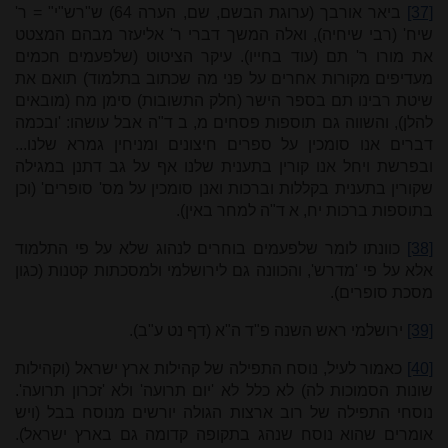
[37]
ביאר אורבך (ערוגת הבשם, שם, הערה 64) ש"רש"י" = ר'
שיח' (רבי שיחיה), ואלה המשך דברי ר' אליעזר מבהם המצטט
את מורו ר' תם (עוד בחייו). עיקר הציטוט (שלפעמים חכמים
מעדיפים מקורות אחרים על פני מה שכתוב בתלמוד) תואם את
שיטת רבינו תם בספר הישר (חלק התשובות) סימן מח (מובאים
להלן), והשווה גם תוספות פסחים מ, ב ד"ה אבל עושהו: 'ובכמה
דברים אנו סומכין על ספרים חיצונים ומניחין גמרא שלנו...
ובפרשת ויחל אנו קורין בתענית שלנו אף על גב דתנן במגילה
שקורין בתענית בקללות וברכות ואנן סומכין על מס' סופרים' (וכן
בתוספות ברכות יח, א ד"ה למחר באין).
[38]
כוונתו לומר שלפעמים בוחרים לנהוג שלא על פי התלמוד
אלא על פי 'מדרש', והכוונה גם לירושלמי ולמסכתות קטנות (כגון
מסכת סופרים).
[39]
ירושלמי ראש השנה פ"ד ה"א (דף נט ע"ב).
[40]
כאמור לעיל, נוסח התפילה של קהילות ארץ ישראל (וקהילות
שונות הסמוכות לה) לא כלל לא 'יום תרועה' ולא 'זכרון תרועה'.
נוסחי התפילה של רוב ארצות הגולה יורשים מנוסח בבל (ויש
אומרים שהוא נוסח שנהג בתקופה קדומה גם בארץ ישראל).