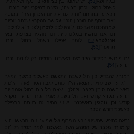
ובקידושא
[51]
. ויש שאומר בין בצלותא בין בקידושא אפילו
כשחל בחול "זכרון תרועה", משום דמיקרי "יום הזכרון",
דבאתה בחרתנו "ותתן לנו את יום הזכרון הזה" ובמוסף
"את מוסף יום הזכרון הזה", על שם המקרא שכתב "וביום
שמחתכם ומועדיכם וג' והיו לכם
לזכרון
לפני ה' א-להיכם".
וכן אנו נוהגין במלכות זו
,
וכן נוהגין בצרפת ובאי
אנגלטרא
[52]
לומר אפילו כשחל בחול "זכרון
תרועה"'
[53]
.
גם פירושי הסידור הקדומים מאשכנז רומזים רק לנוסח 'זכרון
תרועה'
[54]
.
המנהג להבדיל בין חול לשבת התפשט באשכנז במשך המאה
הי"ג, עד שבתחילת המאה הי"ד כותב לגביו הטור (או"ח הלכות
ראש השנה סימן תקפב, ולהלן): "שאם חל ר"ה בחול אומר יום
תרועה מקרא קודש ואם חל בשבת אומר זכרון תרועה מקרא
קודש
וכן נוהגין באשכנז
". שינוי מהיר זה בנוסח התפילה
באשכנז דורש הסבר.
נראה להציע שהשינוי נובע מצירוף של שני עניינים: הראשון הוא
קיומו זה מכבר של המנהג השני באשכנז, לומר תמיד רק 'יום
תרועה', אפילו בשבת. לפי זה ההבדלה בין חול לשבת יכולה