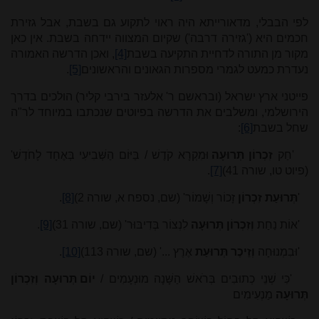
לפי הבבלי, מדאורייתא היה ראוי לתקוע גם בשבת, אבל גזירת
חכמים היא ('גזירה דרבה') שקיום המצווה יידחה בשבת. אין כאן
מקור מן התורה לדחיית התקיעה בשבת
[4]
, ואכן הדרשה האמורה
נעדרת כמעט לגמרי מספרות הגאונים והראשונים
[5]
.
פייטני ארץ ישראל (ובראשם ר' אלעזר בירבי קליר) הולכים בדרך
הירושלמי, ומשלבים את הדרשה בפיוטים שנכתבו במיוחד לר"ה
שחל בשבת
[6]
:
'חַק
זִכְרוֹן תְּרוּעָה
וּמִקְרָא קֹדֶשׁ / בַּיּוֹם הַשְּׁבִיעִי בְּאֶחָד לָחֹדֶשׁ'
(פיוט טו, שורה 41)
[7]
.
'
תְּרוּעַת זִכְרוֹן
זָכוֹר וְשָׁמוֹר' (שם, נספח א, שורה 2)
[8]
.
'אוֹת נַחַת
וְזִכְרוֹן תְּרוּעָה
לִנְצוֹר בְּדִיבּוּר' (שם, שורה 31)
[9]
.
'וּבִמְנוּחָה
וְזֵיכֶר תְּרוּעַת
אֶרֶץ ...' (שם, שורה 113)
[10]
.
'כִּי שְׁנֵי כְתוּבִים בְּרֹאשׁ הַשָּׁנָה מוּנְעָמִים /
יוֹם תְּרוּעָה וְזִכְרוֹן
תְּרוּעָה
מַנְעִימִים