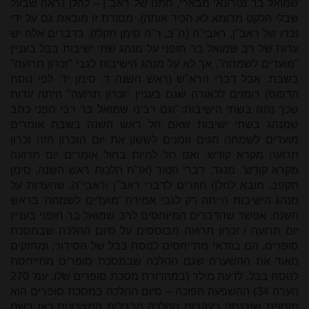
שמואל בר נטרונאי מבארי, חתנו של ראב"ן – להלן נראה שבעל
שבלי הלקט מרומא לא הכיר אותה). מסורת זו מובאת גם על ידי
נכדו של ראב"ן, ראבי"ה (ח"ב, ר"ה סימן תקלז). בדברים אלה יש
עדות של רב שמואל בר חופני על מנהג שתי ישיבות בבל בעניין
"מועדים לשמחה", אך לא על מנהג הישיבות לגבי "זכרון תרועה"
בשבת. אבל דברי הרא"ש (ראש השנה ד, סימן יד, לפי נוסח
הדפוס) רומזים לכאורה שגם בעניין "זכרון תרועה" היתה עדות
שכך נהגו בשתי הישיבות: 'וגם רבינו שמואל בר רבי חפני כתב
שמנהג בשתי ישיבות שאם חל ראש השנה בשבת אומרים
מועדים לשמחה חגים וזמנים לששון את יום הזכרון הזה זכרון
תרועה מקרא קודש. ואם חל להיות בחול אומרים יום תרועה
מקרא קודש'. מנגד, דברי הטור (או"ח הלכות ראש השנה, סימן
תקפב, מובא להלן) חוזרים לדברי ראב"ן וראבי"ה, שהעדות על
מנהג הישיבות הייתה רק לגבי אמירת 'מועדים לשמחה' בראש
השנה. אפשר שהדברים המיוחסים לרב שמואל בר חופני בעניין
יום תרועה / זכרון תרועה מבוססים על סיום ההלכה שבמסכת
סופרים. הם בוודאי מתייחסים לנוסח בבל של הסידור, ומחזקים
מאוד את ההשערה שגם ההלכה שבמסכת סופרים מתייחסת
לנוסח בבל. לדעת מילר (במהדורת מסכת סופרים שלו, עמ' 270
הערה 34) ההשפעה הפוכה – סיום ההלכה במסכת סופרים הוא
תוספת שנכנסה בעקבות ההלכה הבבלית המצוטטת כאן בשם