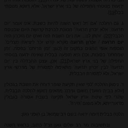
ידועות מנוסחי התפילה של בני ארץ ישראל, אלא דווקא מנוסחי
בבל
[19]
.
ג. גם ההלכה 'אם חל ראש השנה להיות בשבת, אינו אומר 'יום
תרועה', אלא 'זכרון תרועה'' מכוונת לברכת קדושת היום שבנוסח
הבבלי
[20]
: 'ותתן לנו... את (יום השבת הזה ואת) יום הזכרון הזה
יום תרועה
/
זכרון תרועה
מקרא קדש זכר ליציאת מצרים'.
הוספות אופי החגים במקום זה (כגון: 'זמן חרותנו' בפסח, 'זמן
שמחתנו' בסוכות, וכו') היא תופעה בבלית שאינה ידועה בנוסחי
התפילה של בני ארץ ישראל
[21]
. אכן, עצם ההבדלה בין 'יום
תרועה' לבין 'זכרון תרועה' מתאימה למסורת של מדרשי ארץ
ישראל, ולא למסורת הבבלית.
ד. נימוק ההלכה 'לפי שאין תקיעת שופר דוחה את השבת בגבולין
[=לא בבית הוועד] משום גזירה' מתאים דווקא להלכה הבבלית,
שהרי לפי שיטת ארץ ישראל תקיעה בשבת אסורה בגבולין
מדאורייתא, ולא משום 'גזירה'.
הלכה בבלית דומה ידועה בשם רב שמואל בן חופני גאון:
ובתשובות מר רב שלום גאון זצ"ל כתוב, בראש השנה