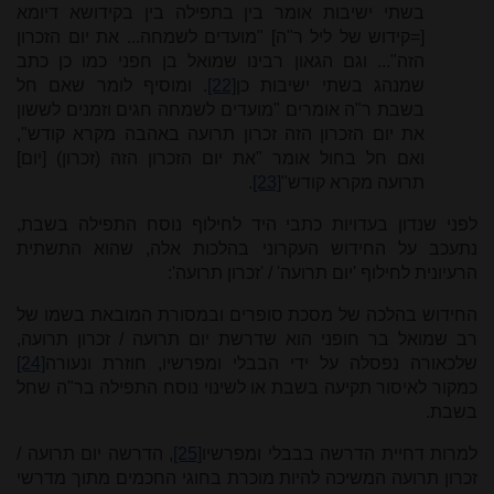
בשתי ישיבות אומר בין בתפילה בין בקידושא דיומא
[=קידוש של ליל ר"ה] "מועדים לשמחה... את יום הזכרון
הזה"... וגם הגאון רבינו שמואל בן חפני כמו כן כתב
שמנהג בשתי ישיבות כן
[22]
. ומוסיף לומר שאם חל
בשבת ר"ה אומרים "מועדים לשמחה חגים וזמנים לששון
את יום הזכרון הזה זכרון תרועה באהבה מקרא קודש",
ואם חל בחול אומר "את יום הזכרון הזה (זכרון) [יום]
תרועה מקרא קודש"
[23]
.
לפני שנדון בעדויות כתבי היד לחילוף נוסח התפילה בשבת,
נתעכב על החידוש העקרוני בהלכות אלה, שהוא התשתית
הרעיונית לחילוף 'יום תרועה' / 'זכרון תרועה':
החידוש בהלכה של מסכת סופרים ובמסורת המובאת בשמו של
רב שמואל בר חופני הוא שדרשת יום תרועה / זכרון תרועה,
שלכאורה נפסלה על ידי הבבלי ומפרשיו, חוזרת ונעורה
[24]
כמקור לאיסור תקיעה בשבת או לשינוי נוסח התפילה בר"ה שחל
בשבת.
למרות דחיית הדרשה בבבלי ומפרשיו
[25]
, הדרשה יום תרועה /
זכרון תרועה המשיכה להיות מוכרת בחוגי החכמים מתוך מדרשי