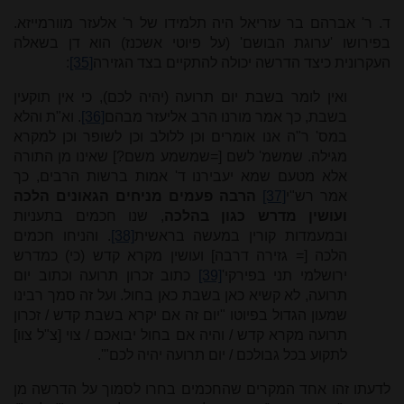
ד. ר' אברהם בר עזריאל היה תלמידו של ר' אלעזר מוורמייזא.
בפירושו 'ערוגת הבושם' (על פיוטי אשכנז) הוא דן בשאלה
העקרונית כיצד הדרשה יכולה להתקיים בצד הגזירה
[35]
:
ואין לומר בשבת יום תרועה (יהיה לכם), כי אין תוקעין
בשבת, כך אמר מורנו הרב אליעזר מבהם
[36]
. וא"ת והלא
במס' ר"ה אנו אומרים וכן ללולב וכן לשופר וכן למקרא
מגילה. שמשמ' לשם [=שמשמע משם?] שאינו מן התורה
אלא מטעם שמא יעבירנו ד' אמות ברשות הרבים, כך
אמר רש"י
[37]
הרבה פעמים מניחים הגאונים הלכה
ועושין מדרש כגון בהלכה
, שנו חכמים בתעניות
ובמעמדות קורין במעשה בראשית
[38]
. והניחו חכמים
הלכה [= גזירה דרבה] ועושין מקרא קדש (כי) כמדרש
ירושלמי תני בפירקי'
[39]
כתוב זכרון תרועה וכתוב יום
תרועה, לא קשיא כאן בשבת כאן בחול. ועל זה סמך רבינו
שמעון הגדול בפיוטו "יום זה אם יקרא בשבת קדש / זכרון
תרועה מקרא קדש / והיה אם בחול יבואכם / צוי [צ"ל צוו]
לתקוע בכל גבולכם / יום תרועה יהיה לכם"'.
לדעתו זהו אחד המקרים שהחכמים בחרו לסמוך על הדרשה מן