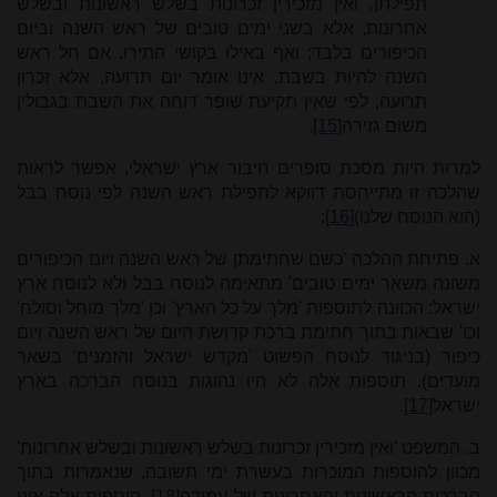
תפילתן. ואין מזכירין זכרונות בשלש ראשונות ובשלש
אחרונות, אלא בשני ימים טובים של ראש השנה וביום
הכיפורים בלבד; ואף באילו בקושי התירו. אם חל ראש
השנה להיות בשבת, אינו אומר יום תרועה, אלא זכרון
תרועה, לפי שאין תקיעת שופר דוחה את השבת בגבולין
משום גזירה
[15]
.
למרות היות מסכת סופרים חיבור ארץ ישראלי, אפשר לראות
שהלכה זו מתייחסת דווקא לתפילת ראש השנה לפי נוסח בבל
(הוא הנוסח שלנו)
[16]
:
א. פתיחת ההלכה 'כשם שחתימתן של ראש השנה ויום הכיפורים
משונה משאר ימים טובים' מתאימה לנוסח בבל ולא לנוסח ארץ
ישראל: הכוונה לתוספות 'מלך על כל הארץ' וכן 'מלך מוחל וסולח'
וכו' שבאות בתוך חתימת ברכת קדושת היום של ראש השנה ויום
כיפור (בניגוד לנוסח הפשוט 'מקדש ישראל והזמנים' בשאר
מועדים). תוספות אלה לא היו נהוגות בנוסח הברכה בארץ
ישראל
[17]
.
ב. המשפט 'ואין מזכירין זכרונות בשלש ראשונות ובשלש אחרונות'
מכוון להוספות המוכרות בעשרת ימי תשובה, שנאמרות בתוך
הברכות הראשונות והאחרונות של עמידה
[18]
. הוספות אלה אינן