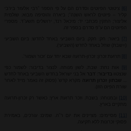
[6]
ציטוטי הפיוטים וסדרם הם על פי הספר "רבי אלעזר בירבי
קליר – פיוטים לראש השנה"; ביארה והוסיפה מבוא: שולמית
אליצור; התקין מכתבי יד: מיכאל רנד, ירושלים תשע"ד. מספרי
הפיוטים הם ע"פ סדרם בספר זה.
[7]
ביאור: חק: חקק. ביום השביעי באחד לחדש: ביום השביעי
(=שבת) שחל באחד לחדש (השביעי).
[8]
תרועת זכרון: זכרון-תרועה שבא יחד עם 'זכור ושמור'.
[9]
אות נחת: שבת, לשון מנוחה. לנצור בדיבור: לשמור כפי
שנצטוו
בדיבור
: '
דבר
אל בני ישראל בחדש השביעי באחד לחדש
...
שבתון זכרון תרועה
מקרא קדש' (פסוק זה נאמר מייד לאחר
שורת הפיוט הזו).
[10]
ובמנוחה: בשבת. וזכר תרועת ארץ: כאשר רק זכרון-תרועה
מתקיים בארץ.
[11]
מסיימים: מציינים את יום ר"ה. שמים: עורכים, באמירת
פסוקי זכרונות ללא תקיעה.