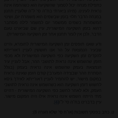
כתפילת מנחה יכול לסמוך שהשקיעה הוא כשהחמה אינה
נראית לעינינו. (מיהו ביארתי בח"ה סי' ל"ה שלעניין תחנון
במנחה הדבר תלוי בזמן שבשמים הוא משמרת יום, ושינוי
המשמרות בשמים ממשמר יום למשמר לילה מסתבר
דהוא בזמן השקיעה המישורית, עיין שם שביארנו טעם
הדבר, ולכן אין לומר תחנון אחר זמן השקיעה המישורית).
ודע שאנו תופסים זמן השקיעה המישורית לחומרא, והיינו
שבעיר הנמצאת על הר אנו חוששין לעניין דאורייתא
להקדים זמן השקיעה כפי השקיעה המישורית ולא מכפי
הזמן שהשמש אינה נראית לתושבי ההר, אבל לעניין עיר
הנמצאת בעמק שהשמש אינה נראית בעמק (בגלל
הסתרת ההר שבצידה המערבי) קודם הזמן שאינה נראית
במקום מישור, יש להחמיר לעניין דאורייתא לאידך גיסא
לחשוש דזמן השקיעה הוא כשהשמש אינה נראית לתושבי
העמק, ולא לאחר לחשב כפי השקיעה המישורית - דהיינו
מתי הייתה השמש אינה נראית אילו היה המקום מישור.
עיין בדברינו בח"ה סי' ל"ו
[4]
.
ט. כתב בפסקי תשובות (או"ח סי' שלא הערה 8):