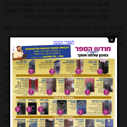
לדינא
, והיא מוקדמת בכ-5 דקות קודם השקיעה הנראית
לעומד בהר בירושלים, ראה בהרחבה במכתבו שבסוף
ספר בין השמשות, ונדפס גם בספר אבן האזל.
ואם כן יש כאן מחלוקת וראוי ללכת בה לחומרא, כדין ספק
בדאורייתא.
ח. כך השיב בתשובות והנהגות (כרך ו סימן כו):
קיבלתי מכתבו שכתב שאם אנו נוהגים לחשב זמן הנץ כפי
נץ הנראה, א"כ ה"ה לשקיעה עלינו לחשב זמן השקיעה רק
מזמן שגלגל החמה אינו נראה לעינינו, ולכן אם העיר על
הר גבוה, כבירושלים עיה"ק, שהשמש נראה לעינינו יותר
זמן מאילו היה מקום מישור (לערך כחמש דקות יותר
מאוחר), עלינו לחשב זמן השקיעה מזמן שאין נראה
השמש בעיר, ולא להחמיר לחשב זמן השקיעה כפי אילו
שלא היה נראה השמש אילו היה מקום מישור ("שקיעה
המישורית"), וכמו שחשש הגרא"ז מלצר זצ"ל.
הנה דע שאין שום שייכות בין חישוב זמן הנץ לחישוב זמן
השקיעה, ואפילו לסוברים דזמן הנץ לכל דבר הוא רק בנץ