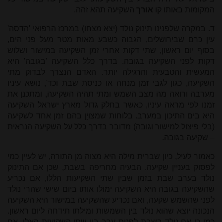
המקומות באותו קו
אורך
השקיעה תהא זהה.
ד. במקרה שלפנינו תינוק נולד (יצא מצחו) במרכז הרפואי 'הדסה'
עין כרם שבירושלים, הגבוה כשבע מאות מטר מעל פני הים,
בסוף יום ראשון, שתי דקות אחרי זמן השקיעה במישור ושלוש
דקות לפני השקיעה בגובה. בדרך כלל השקיעה 'בגובה' היא
המעשית והטבעית והרגילה יותר. האדם הנצרך לבדוק מתי
השקיעה, כגון לגבי זמן מנחה או כניסת שבת וכד', נושא עיניו
מערבה ורואה מה מצב השמש ומתי תהיה השקיעה, ומתכנן את
זמנו לפי מראה עיניו, כאשר בחלק גדול מארץ ישראל השקיעה
היא בים התיכון במערב. בלוחות שמצויָן בהם זמן אחד לשקיעה
(בלי פיצול למישור וגובה) מדובר בדרך כלל על השקיעה הנראית
– שקיעה בגובה.
כאמור לעיל, כיון שברית מילה היא מצוה מן התורה, יש לעיין כמי
לפסוק בעניין שקיעה. הבעיה מחריפה בשבת, שכן אם התינוק
נולד בערב שבת בזמן שבין שתי השקיעות הללו, אם נכריע
שהשקיעה בגובה היא השקיעה ימולו אותו ביום שישי שהרי נולד
לפני שהשמש שקעה, ואם נכריע שהשקיעה במישור היא השקיעה
הנכונה יוצא שהוא נולד בין השמשות ומילתו תידחה ליום ראשון.
כמו כן אם נולד בשבת לפנות ערב בין שתי השקיעות האלו, אם