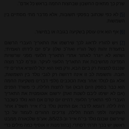
שרק כך מתאים החשבון שבחצות החמה בראש כל אדם".
[5]
לא כפי שכתוב בפסקי תשובות, אלא מדבר מתי מסתיים בין
השמשות.
[6]
אף הוא אינו עוסק בשקיעה בגובה או במישור.
[7]
ויש להוריו לדאוג לכך שירשמו את התאריך העברי הרשום
בתעודת זהות (של הוריו ואח"כ שלו) ע"פ יום לידתו האמיתי,
ושהוא לא ייגרר לאחור אחרי התאריך הלועזי מפני שרשויות
המדינה מחשיבות את התאריך הלועזי לעיקר. ונפ"מ לבר מצוה
שנכנס למצוות רק ביום הבא, ורק מאז הוא יכול להוציא אחרים ידי
חובה. ותשומת לב זו אינה דרושה רק לגבי נולד בין השמשות,
אלא גם לנולד אחר צאת הכוכבים (ולפי דברינו משקיעת החמה
הוא כבר בספק היום הבא) ועד לחצות הלילה, כי משרד הפנים
(אם לא ישימו ליבם לשנות זאת) ירשום אוטומטית את התאריך
העברי לפי התאריך הלועזי, דהיינו יום קודם אם הוא נולד כשכבר
היה לילה. דוגמא לדבר: אם התינוק נולד בי"ז אייר תשפ"ג אחר
השקיעה ולפני חצות הלילה, צריכים ההורים לעמוד על כך
שיירשם שבנם נולד בי"ח אייר וב-
8/5/23
, אע"פ שלכאורה ממבט
ראשון יש בכך תרתי דסתרי. [בהזדמנות זו אוסיף כמה מילים כדי