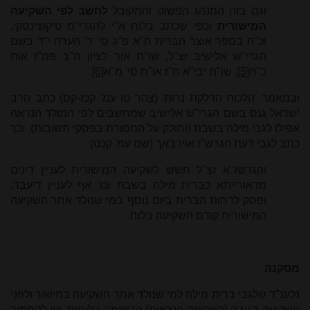
וגם בזה המנהג הפשוט והמקובל
לחשב לפי השקיעה
המישורית
וכפי שכתב בלוח א"י להגרי"מ טיקוצינסקי,
וכ"ה בספר אוצר הברית ח"א פ"ג סי' ד' הערה י"ד בשם
הגרי"ש אלישיב זצ"ל, שו"ת אור לציון ח"ב פמ"ז אות
כ"ח
[5]
, שו"ת יבי"א ח"ז או"ח סי' מ"א
[6]
.
ובמאמר 'הלכות הדלקת נרות' (צהר טו עמ' קכז-קס) כתב הרב
ישראל גנס בשם הגרי"ש אלישיב שמחשבים לפי המולד הנראה
אפילו לגבי מילה בשבת (וחולק על המסורת בפסקי תשובות). וכך
כתב לגבי דעת הגרש"ז אוירבאך (שם עמ' קכט):
והגרשז"א זצ"ל חשש לשקיעה המישורית לעניין דינים
מדאורייתא כברית מילה בשבת וכו' אף לעניין דיעבד,
ופסק לדחות הברית ביום נוסף במי שנולד אחר השקיעה
המישורית קודם השקיעה בלוח.
מסקנה
נלענ"ד שלגבי ברית מילה למי שנולד אחר השקיעה במישור ולפני
השקיעה בגובה (השקיעה הנראית) הרשומה בלוחות, יש להחמיר