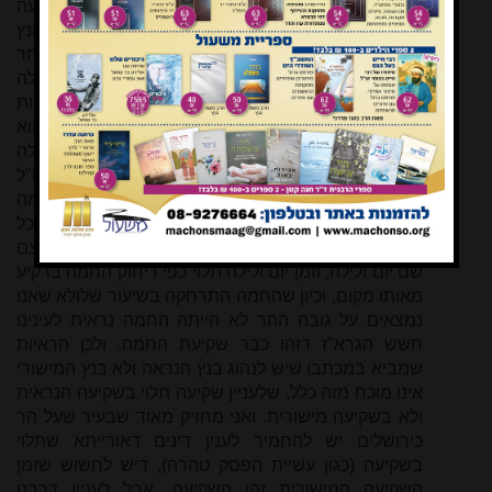
הנראה, מ"מ לעניין זמן השקיעה י"ל דיודו דזמן השקיעה
הוא כפי השקיעה המישורית. וטעם הדבר פשוט, דזמן הנץ
אינו קובע בגדר יום ולילה, דשֵם יום הוא מעמוד השחר
ואינו תלוי בנץ כלל, וכל עניין זמן הנץ הוא רק לעניין תפילה
שאז מקיים מעלת 'יראוך עם שמש', וגם מה שכל מצוות
התלויות ביום מצותם לכתחילה לאחר הנץ החמה הוא
מפני שאין הכל בקיאין בעלות השחר (לשון רש"י במגילה
כ, א) ורק לאחר הנץ ברור לכולם שהוא יום, ועל כן ס"ל
דתלוי בנץ הנראה, ד'יראוך עם שמש' היינו כשהחמה
נראית לעינינו, וכן שרק לאחר שהחמה נראית לעינינו הכל
בקיאין שהוא יום. אבל זמן השקיעה הוא זמן שקובע בעצם
שם יום ולילה, וזמן יום ולילה תלוי כפי ריחוק החמה ברקיע
מאותו מקום, וכיון שהחמה התרחקה בשיעור שלולא שאנו
נמצאים על גובה ההר לא הייתה החמה נראית לעינינו
חשש הגרא"ז דזהו כבר שקיעת החמה. ולכן הראיות
שמביא במכתבו שיש לנהוג בנץ הנראה ולא בנץ המישורי
אינו מוכח מזה כלל, שלעניין שקיעה תלוי בשקיעה הנראית
ולא בשקיעה מישורית. ואני מחזיק מאוד שבעיר שעל הר
כירושלים יש להחמיר לענין דינים דאורייתא שתלוי
בשקיעה (כגון עשיית הפסק טהרה), דיש לחשוש שזמן
השקיעה המישורית זהו השקיעה, אבל לעניין דרבנן