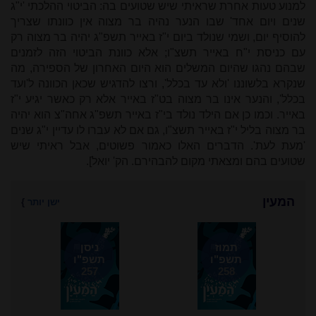
למנוע טעות אחרת שראיתי שיש שטועים בה: הביטוי ההלכתי 'י"ג
שנים ויום אחד' שבו הנער נהיה בר מצוה אין כוונתו שצריך
להוסיף יום, ושמי שנולד ביום י"ז באייר תשפ"ג יהיה בר מצוה רק
עם כניסת י"ח באייר תשצ"ו; אלא כוונת הביטוי הזה לזמנים
שבהם נהגו שהיום המשלים הוא היום האחרון של הספירה, מה
שנקרא בלשוננו 'ולא עד בכלל', ורצו להדגיש שכאן הכוונה ל'ועד
בכלל', והנער אינו בר מצוה בט"ז באייר אלא רק כאשר יגיע י"ז
באייר. וכמו כן אם הילד נולד בי"ז באייר תשפ"ג אחה"צ הוא יהיה
בר מצוה בליל י"ז באייר תשצ"ו, גם אם לא עברו לו עדיין י"ג שנים
'מעת לעת'. הדברים האלו כאמור פשוטים, אבל ראיתי שיש
שטועים בהם ומצאתי מקום להבהירם. הק' יואל].
המעין
ישן יותר
}
תמוז
ניסן
תשפ"ו
תשפ"ו
257
258