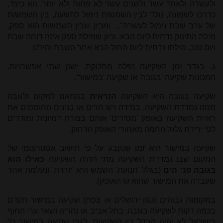
ולעשרה ולאחד עשר ולשנים עשר לא פחות ולא יותר, הא כיצד,
כדרכו לשמונה, נולד לבין השמשות נימול לתשעה, בין השמשות
של ערב שבת נימול לעשרה"... ומכיון שבין השמשות הוא ספק,
מילת התינוק נדחית ליום הבא. וכיון שמילת ספק אינה דוחה שבת
ויום טוב, מילתו נדחית ליום החול הבא אחר השבת והיו"ט.
ג. בגדר זמן השקיעה נפלה מחלוקת. ישנן שתי אפשרויות,
המכונות שקיעה 'בגובה' או שקיעה 'במישור'.
שקיעה בגובה היא השקיעה
הנראית
בהתאם למקום ולגובה
ממנו נמדדת השקיעה. במידה ויש הרים או בנינים החוסמים את
ראיית השקיעה באופק 'מסירים' אותם בצורה דמיונית ומודדים
לפי ירידת גלגל החמה מאחורי האופק הרחוק.
שקיעה במישור היא זמן שנקבע על פי חישוב אסטרונומי של
המקום שבו נמדדת השקיעה מתי תהיה השקיעה
כאילו הוא
בגובה פני הים
(בגלל 'תנועת' השמש היא 'יורדת' ונעלמת אחר
שעברה את המישור שהוא קו האופק).
במקומות גבוהים (כגון ירושלים או צפת) שקיעה במישור תקדם
בכמה דקות לשקיעה בגובה. בתל אביב או נהריה ושאר ערי החוף
בישראל לא יהיה הבדל בין השקיעות. לגבי שקיעה במישור כל