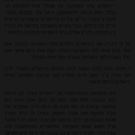
י' דאזלינן בתר השקיעה, וכל שנולד אחר השקיעה הוי
בכלל ספק ונימול לתשעה
[3]
. וראה עוד במבוא הספר
בענף ג' אות ז', עיי"ש. וכל זה בירושלים ובשאר ערים שיש
הרים סביב להם, אבל בערים השוכנות במישור אין הבדל
בין הזמנים, ולכו"ע אזלינן בתר השקיעה הכתובה בלוחות.
על פי דבריו, אף בירושלים הולכים אחר השקיעה בגובה, ואם
נולד ביום שישי לפני השקיעה בגובה ימולו אותו ביום שישי. ואם
נולד בשבת לפני השקיעה בגובה ימולו אותו בשבת.
ז. אולם, כתב בלוח השנה 'בינה לעתים' (ירושלים תשס"ו, לרב
דוד אהרן ב"ר יעקב חיים סופר) לגבי קביעת השקיעה כאילו
ירושלים הייתה מישור:
היא השקיעה בהתייחסות אל ירושלים כאילו לא הייתה
בהר (בגובה 800 מטר מעל פני הים) אלא כאילו היא
במישור (בגובה 0, הוא גובה פני הים) והיינו שמנכים את
גובה המקום ואת גובה האופק, וכאילו כל כדור הארץ
שטוח ובגובה פני הים. והבאנו זמן זה כי הגאון רא"ז מלצר
זצ"ל חשש שמא השקיעה המישורית (המחושבת ללא
גובה ההר, ולפיה ירושלים גם בגובה פני הים)
היא העיקר