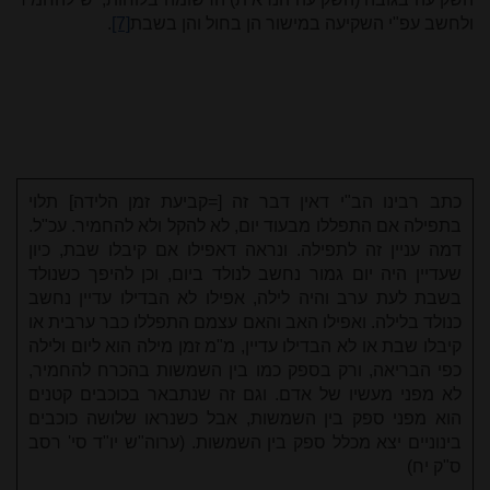
ולחשב עפ"י השקיעה במישור הן בחול והן בשבת
[7]
.
כתב רבינו הב"י דאין דבר זה [=קביעת זמן הלידה] תלוי
בתפילה אם התפללו מבעוד יום, לא להקל ולא להחמיר. עכ"ל.
דמה עניין זה לתפילה. ונראה דאפילו אם קיבלו שבת, כיון
שעדיין היה יום גמור נחשב לנולד ביום, וכן להיפך כשנולד
בשבת לעת ערב והיה לילה, אפילו לא הבדילו עדיין נחשב
כנולד בלילה. ואפילו האב והאם עצמם התפללו כבר ערבית או
קיבלו שבת או לא הבדילו עדיין, מ"מ זמן מילה הוא ליום ולילה
כפי הבריאה, ורק בספק כמו בין השמשות בהכרח להחמיר,
לא מפני מעשיו של אדם. וגם זה שנתבאר בכוכבים קטנים
הוא מפני ספק בין השמשות, אבל כשנראו שלושה כוכבים
בינוניים יצא מכלל ספק בין השמשות. (ערוה"ש יו"ד סי' רסב
ס"ק יח)