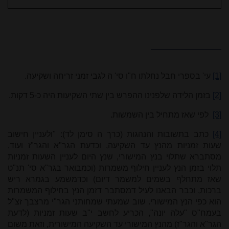
[1]
עי' בספרי חבל נחלתו ח"ו סי' ה לגבי זמני זריחה ושקיעה.
[2]
בזמן הלידה שלפנינו ההפרש בין שתי השקיעות היה כ-5 דקות.
[3]
לפי שאז מתחיל בין השמשות.
[4]
כתב בתשובות והנהגות (כרך ה סימן לד): "ולעניין חישוב
שעות זמניות מהנץ עד השקיעה, וכדעת הגר"א והגר"ז ועוד,
מסתברא שתלוי בנץ המישורי, שנץ היום לעניין השעות זמניות
תלוי בזמן הנץ לעניין חילוף משמרות (וכמבואר בגר"א סי' תנ"ט
שאז מתחלף בשמים למשמר דיום) וכדמשמע בגמרא ריש
ברכות, וכבר הבאנו לעיל דמסתבר דזמן הנץ בחילוף המשמרות
הוא כפי הנץ המישורי. שוב שמעתי שמחותני הגר"י מרצבך זצ"ל
בעמח"ס "עלה יונה", הכריע לחשב י"ב שעות זמניות (לדעת
הגר"א והגר"ז) מהנץ המישורי עד השקיעה המישורית, וזאת משום