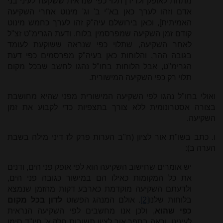
מתחת לאופק ולדידן תלוי כפי שנראית ששקעה לעיני בני
אדם וזהו לערך כאן בא"י ב' וג' מינוט אחרי השקיעה
האמיתית], וכאן בירושלם עיה"ק זהו לערך כחמש מינוט
קודם זמן השקיעה שמפרסמין בלוח. ודעת הגרימ"ט זצ"ל
לאחֵר השקיעה, שתלוי כפי שנראה ששוקעת לעומד
בגובה ההר, והלוחות כאן בעיה"ק מפרסמים כפי דעת
הגרימ"ט, אבל הלוחות בחו"ל נהגו לחשב שבכל מקום
תלוי רק כפי השקיעה המישורית.
ואולי בחו"ל נהגו לפי השקיעה המישורית מפני שהיא מחושבת
בצורה אסטרונומית ללא צורך בתצפיות כדי לקבוע את זמן
השקיעה.
ו. כתב בשו"ת אור לציון (ח"ב הערות פרק לז דיני מילה בשבת
הערה ב):
יש אומרים שחישוב השקיעה הוא לפי אופק פני הים, ודנים
את כל המקומות כאילו הם במישור כגובה פני הים,
ולדעתם השקיעה מוקדמת כארבע דקות מהזמן שנמצא
בלוחות שלנו
[2]
. אולם המנהג הפשוט
לדון בכל מקום
כפי שהוא
, ולכן אנו מחשבים לפי השקיעה הנראית
לעינינו. וראה בספר אור לציון תשובות חלק א' חיו"ד סימן