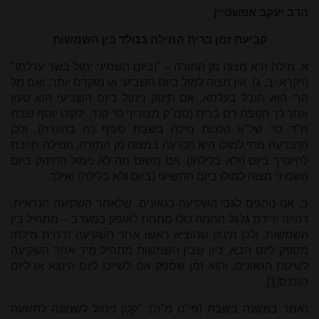
הרב יעקב אפשטיין
קביעת זמן ברית המילה בנולד בין השמשות
א. מילה היא מצוה מן התורה – "וביום השמיני ימול בשר ערלתו"
(ויקרא יב, ג). אין מצוה למול ביום השביעי או מוקדם יותר, ואם מל
הרי הוא חובל בעלמא. אם תינוק נימול ביום השביעי הוא טעון
אחר כך הטפת דם ברית (סמ"ק מצוריך סי' קנד, ילקוט יוסף שבת
ח"ד סי' של"א הלכות מילה בשבת סעיף כה בהערה). ולכן
ההכרעה מתי למולו היא הכרעה במצוה מן התורה. המילה חייבת
להיערך ביום (ולא בלילה!). אם משום מה לא נימול התינוק ביום
השמיני מצוה למולו ביום התשיעי (ביום ולא בלילה) ואילך.
ב. אנו נוהגים לגבי השקיעה כגאונים, שלאחר השקיעה הנראית,
דהיינו ירידת גלגל החמה כולו מתחת לאופק במערב – מתחיל בין
השמשות. ולכן תינוק שהוציא ראשו אחר השקיעה נדחית מילתו
מספק ליום הבא, כיון שבין השמשות מתחיל מיד אחר השקיעה
לשיטת הגאונים, והוא זמן שספק אם לשייכו ליום היוצא או ליום
הנכנס
[1]
.
נאמר במשנה בשבת (פי"ט מ"ה): "קטן נימול לשמונה לתשעה