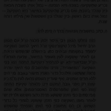
נכריע שהשקיעה בגובה היא הנכונה – נמול אותו בשבת הבאה
כיון שנולד בשבת, ואם נכריע שהשקיעה במישור היא השקיעה –
נמול אותו ביום ראשון, כיון שנולד בין השמשות ואין מילתו דוחה
שבת.
ה. כתב בתשובות והנהגות (כרך ה סימן לה):
הנה נחלקו הגאון רבי איסר זלמן מלצר זצ"ל עם הגאון
הרב יחיאל מיכל טיקוצ'ינסקי זצ"ל היאך לחשב השקיעה
לעומד במקומות גבוהים כמו בירושלם שהשמש נראית
גם לאחר ששקעה לעין העומד במישור, שדעת הגרא"ז
זצ"ל שבדאורייתא יש להחמיר דשקיעת החמה הוא כפי
השקיעה "המישורית", והיינו שמחשבים כפי היאך שהיה
נראה ששקעה אילו כל כדור הארץ מישור בגובה פני הים
ללא הרים ועמקים, ואף שעדיין השמש נראה לעין מ"מ כיון
שזהו רק מפני גובה המקום דינו כלאחר שקיעת החמה
[וזהו כפי הזמן שמפרסמים האסטרונומים, אלא שהם
מפרסמים כפי הזמן ששוקע מרכז כדור השמש ולדידן יש
לאחר מעט השקיעה כפי הזמן ששוקע לגמרי כל כדור
השמש, וכן הם מחשבין כפי הזמן האמיתי שהשמש