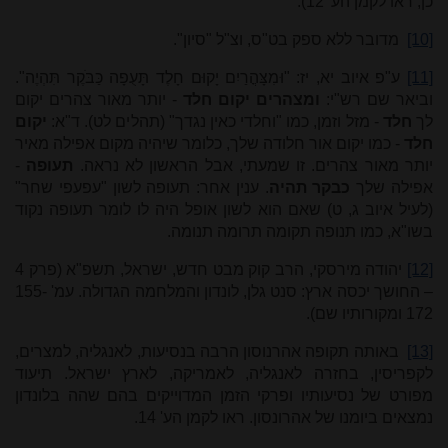
כן, ראו לקמן הע' 12).
[10]
מדובר ללא ספק בט"ס, וצ"ל "סיון".
[11]
ע"פ איוב יא, יז: "וּמִצָּהֳרַיִם יָקוּם חָלֶד תָּעֻפָה כַּבֹּקֶר תִּהְיֶה".
וביאר שם רש"י:
ומצהרים יקום חלד
- יותר מאור צהרים יקום
לך
חלד
- מזל וזמן, כמו "וחלדי כאין נגדך" (תהלים לט). ד"א:
יקום
חלד
- כמו יקום אור חלודה שלך, כלומר שיהיה מקום אפילה מאיר
יותר מאור צהרים. זו שמעתי, אבל הראשון לא נראה.
תעופה
-
אפילה שלך
כבקר תהיה
. ענין אחר: תעופה לשון "עפעפי שחר"
(לעיל איוב ג, ט) שאם הוא לשון אופל היה לו לומר תעופה נקוד
בשו"א, כמו תנופה תקומה תרומה תנומה.
[12]
יהודה מירסקי, הרב קוק מבט חדש, ישראל, תשפ"א (פרק 4
– החושך יכסה ארץ: סנט גלן, לונדון והמלחמה הגדולה. עמ' 155-
172 ומקורותיו שם).
[13]
באותה תקופה אהרנוסון הרבה בנסיעות, לאנגליה, למצרים,
לקפריסין, בחזרה לאנגליה, לאמריקה, לארץ ישראל. תיעוד
מפורט של נסיעותיו ופרקי הזמן המדוייקים בהם שהה בלונדון
נמצאים ביומנו של אהרונסון. ראו לקמן הע'
14
.