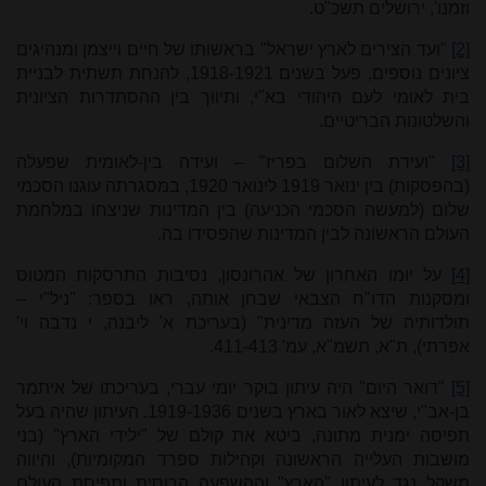
וזמנו', ירושלים תשכ"ט.
[2]
"ועד הצירים לארץ ישראל" בראשותו של חיים וייצמן ומנהיגים
ציונים נוספים, פעל בשנים 1918-1921, להנחת תשתית לבניית
בית לאומי לעם היהודי בא"י, ותיווך בין ההסתדרות הציונית
והשלטונות הבריטיים.
[3]
"ועידת השלום בפריז" – ועידה בין-לאומית שפעלה
(בהפסקות) בין ינואר 1919 לינואר 1920, במסגרתה עוגנו הסכמי
שלום (למעשה הסכמי הכניעה) בין המדינות שניצחו במלחמת
העולם הראשונה לבין המדינות שהפסידו בה.
[4]
על יומו האחרון של אהרונסון, נסיבות התרסקות המטוס
ומסקנות הדו"ח הצבאי שבחן אותה, ראו בספר: "ניל"י –
תולדותיה של העזה מדינית" (בעריכת א' ליבנה, י נדבה וי'
אפרתי), ת"א, תשמ"א, עמ' 411-413.
[5]
"דואר היום" היה עיתון בוקר יומי עברי, בעריכתו של איתמר
בן-אב"י, שיצא לאור בארץ בשנים 1919-1936. העיתון שהיה בעל
תפיסה ימנית מתונה, ביטא את קולם של "ילידי הארץ" (בני
מושבות העלייה הראשונה וקהילות ספרד המקומיות), והיווה
משקל נגד לעיתון "הארץ" וההשפעה הרוסית ותפיסת העולם