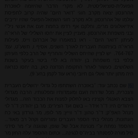
הפועלית-סוציאליסטית. לא מקרי הדבר שהיוזמה לאזכרת
אהרונסון יצאה מקרב חוגי "דואר היום" שהיה קרוב לתפיסת
עולמו של אהרונסון, ולא מקרב חוגי השמאל-הפועלי שהיו יריבים
אידיאולוגים מרים, וחלקם אף רדפו בחמת זעם את אנשי ניל"י
ובני משפחת אהרונסון. מעניין לציין את יחסו השלילי של הראי"ה
לעיתון "דואר היום" - ראו במאמרו של אברהם וייס, פעילות
הראי"ה בעיתונות העברית לאורך השנים, אסיף ו, תשע"ט, עמ'
764-767. יש לציין שהיחס השלילי והחריף של הרב כלפי העיתון
וכלפי בני משפחת בן יהודה בא לדי ביטוי בעיקר בשנות
השלושים, כעשור לאחר התקופה הנדונה כאן, בה יחסו כנראה
היה מתון יותר ואולי גם חיובי (וראו עוד לקמן בהע' 9).
[6]
שם נכתב עוד: "באזכרה השתתפו כל גדולי ירושלים העברית
והנכרית, מכל שדרות העם ומעמדותיו ומפלגותיו. הרבה מגדולי
הצבא האנגלי וקציניו באו לחלוק למנוח את הכבוד הזה... מגדולי
היהודים היו: ד"ר אידר – בשם ועד הצירים
;
מר בן יהודה
;
ד"ר לוי
מנהל האפ"ק
;
ד"ר טהון
;
ד"ר ווייץ
;
מר לופו, מר גורדון באי כח
העתונות, מנהלי בתי הספר העברים ומוריהם וקהל רב מאוד...
ההספד נפתח ע"י מנגינת אבל של שופן, שנוגנה ע"י מר סידני
סיל מורה לפסנתר בביה"ס לנגינה... וכתום ההספד עלה החזן מר