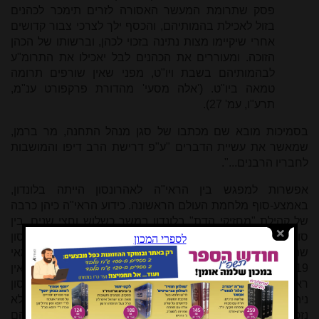
פסק שתרומת המעשר האסורה לזרים תימכר לכהנים
בזול לאכילת בהמותיהם, והכסף ילך לצרכי צבור קדושים
אחרי שיקיימו מצות נתינה בזכוי לכהן, וברשותו של הכהן
הזוכה. ומעוררים את הכהנים לבל יאכילו את התרומ"ע
לבהמותיהם בשבת ויו"ט, מפני שאין שורפים תרומה
טמאה ביו"ט. ('אלה מסעי' מהדורת פרקפורט ענ"מ,
תרע"ו, עמ' 27).
בסמיכות מובא שם מכתבו של סגן מנהל התחנה, מר ברמן,
שמאשר את עשיית הדברים "ע"פ דרישת הרב דיפו והמושבות
לחבריו הרבנים...".
אפשרות למפגש בין הראי"ה לאהרונסון הייתה בלונדון,
באמצע-סוף מלחמת העולם הראשונה. כידוע הראי"ה כיהן כרבה
של קהילת "מחזיקי הדת" בלונדון במשך כשלוש וחצי שנים, בין
סוף ינואר 1916 לאמצע אוגוסט 1919
[12]
. מכיוון שגם אהרונסון
שהה בלונדון חליפות בין 26 לאוקטובר 1916 ל-15 במאי
1919
[13]
, הרי שהייתה היתכנות למפגש ביניהם. מאידך, אין
ראיות שפגישה שכזו אכן התרחשה. ביומן המפורט שאהרונסון
ניהל
[14]
, שכיסה את רוב התקופה הנ"ל, שמו של הראי"ה לא
נזכר. גם מצידו של הראי"ה לא נמצאה עד כה התכתבות ביניהם