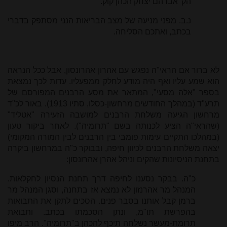
הק' אברהם יצחק הכהן קוק.
נ.ב. מפני מניעה של מצב הבריאות הנני מסתפק בדברי
בכתב, ואתכם הסליחה.
לא ברור אם הראי"ה נפגש עם אהרון אהרונסון, אבל ככל הנראה
הוא שמע עליו ואף היה מודע לחלק ממפעליו. עדות לכך נמצאת
בספר "אלה מסעי", המתאר את מסע הרבנים המפורסם של
תרע"ד (במהלך החודשים מרחשון-כסלו, סתיו 1913). באור לכ"ד
מרחשון הגיעה משלחת הרבנים למושבה הזעירה "אטליד"
(שהראי"ה הציע לכנותה בשם "תרומיה"). לאחר ביקור טעון
(במהלכו התקיים עימות פומבי בין הרבנים לבין המורה המקומי)
יצאה משלחת הרבנים לכיוון חיפה, ובבוקר כ"ה במרחשון ביקרה
בתחנת הניסיונות שהקים וניהל אהרן אהרונסון:
כ"ה. בבקר נסענו לחיפה דרך תחנת הנסיון לחקלאות.
המנהל מר אהרנזון לא נמצא אז בתחנה, וסגן המנהל מר
ברמן קבל אותנו בסבר פנים. הסכים לתקן את התבואות
בהפרשת תו"מ, ונתן הסכמתו בכתב. ותבואת
תרומת-מעשר נשלחה תיכף להכהן ב"תרומיה". הרב מיפו