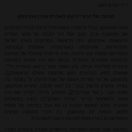
ד"ר יהורם לשם
מכתבו של הראי"ה קוק לאזכרת אהרן אהרונסון
אהרן אהרונסון (נולד ברומניה בשנת תרל"ו) היה מבניה הבולטים
של המושבה זכרון יעקב ושל דור הבנים של אנשי העלייה
הראשונה. אהרונסון היה מראשוני המדענים בארץ ישראל
המתחדשת, שהתמחה באגרונומיה, גאולוגיה ובוטניקה,
התפרסם כמגלה אם החיטה, והיה מייסדה ומנהלה של התחנה
לניסיונות חקלאיים בעתלית. בנוסף הוא היה מעורב בפעילות
ציבורית ופוליטית עניפה, ובין השאר עמד בראש מחתרת ניל"י,
שפעלה למען הבריטים בזמן מלחמת העולם הראשונה
[1]
.
בעיצומם של ימי ספירת העומר של שנת תרע"ט (ל' בעומר, ט"ו
באייר, ערש"ק פרשת "בהר", 15 למאי 1919), המריא אהרונסון,
שהיה חבר ב"ועד הצירים"
[2]
, מלונדון בדרכו לפריז, שם היה
אמור להשתתף בדיוני "ועידת השלום"
[3]
כנציג במשלחת
הציונית. אולם המטוס הצבאי בו טס אבד במימיה של תעלת
למנש, ונוסעיו לא נמצאו
[4]
. בין חברי התנועה הציונית
והמתיישבים בארץ מותו ללא-עת נחשב לאסון גדול.
במלאת שנה למותו התקיימה בירושלים אזכרה ציבורית לזכרו.