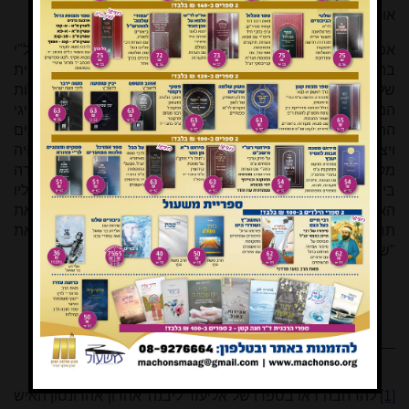
או תיעוד אחר על כך שהם נפגשו.
אפשר לשער, שהראי"ה שמע על פעולותיה של רשת ניל"י
בהנהגתו של אהרונסון ועל סופה המר, וגם על פעילותו הפוליטית
של אהרונסון והשפעתו על הצהרת בלפור ושירטוט גבולות
המנדט הבריטי בא"י. יתכן שהוא למד על כך באמצעות מנהיגי
התנועה הציונית שפעלו בלונדון עימם היה בקשר, בעיקר חיים
ויצמן ונחום סוקולוב
[15]
, או מבני היישוב בארץ אליהם היה
מקושר גם בזמן גלותו באנגליה. מכל מקום, בסמוך לזמן האזכרה
בירושלים, מן הסתם התעדכן הראי"ה בקורותיו ומפעליו
האחרונים של אהרונסון, ובמכתבו הקצר בחר להבליט את
תרומתו של אהרונסון ל"עבודת
בנין ארצנו
הקדושה" ואת
"שאיפותיו הנעלות והקדושות
לבנין ישראל
על אדמתו".
[1]
להרחבה ראו בספרו של אליעזר ליבנה 'אהרון אהרונסון האיש