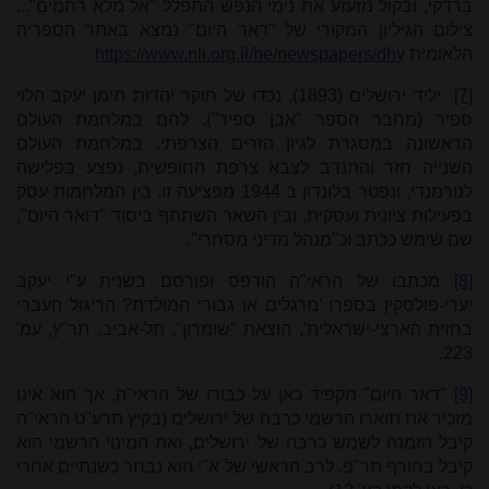
ברדקי, ובקול מזעזע את נימי הנפש התפלל "אל מלא רחמים"...
צילום הגיליון המקורי של "דאר היום" נמצא באתר הספריה
הלאומית
https://www.nli.org.il/he/newspapers/dhy
[7]
יליד ירושלים (1893), נכדו של חוקר יהדות תימן יעקב הלוי
ספיר (מחבר הספר "אבן ספיר"). לחם במלחמת העולם
הראשונה במסגרת לגיון הזרים הצרפתי. במלחמת העולם
השנייה חזר והתנדב לצבא צרפת החופשית, נפצע בפלישה
לנורמנדי, ונפטר בלונדון ב 1944 מפציעה זו. בין המלחמות עסק
בפעילות ציונית ועסקית, ובין השאר השתתף ביסוד "דואר היום",
שם שימש ככתב וכ"מנהל מדיני מסחרי".
[8]
מכתבו של הראי"ה הודפס ופורסם בשנית ע"י יעקב
יערי-פולסקין בספרו 'מרגלים או גבורי המולדת? הריגול העברי
בחזית הארצי-ישראלית', הוצאת "שומרון", תל-אביב, תר"ץ, עמ'
223.
[9]
"דאר היום" מקפיד כאן על כבודו של הראי"ה, אך הוא אינו
מזכיר את תוארו הרשמי כרבה של ירושלים (בקיץ תרע"ט הראי"ה
קיבל הזמנה לשמש כרבה של ירושלים, ואת המינוי הרשמי הוא
קיבל בחורף תר"פ. לרב הראשי של א"י הוא נבחר כשנתיים אחרי