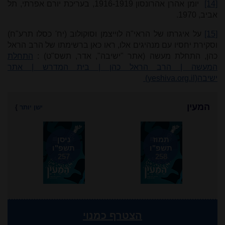
[14]
יומן אהרן אהרונסון 1916-1919, בעריכת יורם אפרתי, תל
אביב, 1970.
[15]
על איגרתו של הראי"ה לוייצמן וסוקולוב (יח' כסלו תרע"ח)
וסקירת יחסיו עם מנהיגים אלו, ראו כאן ברשימתו של הרב הראל
כהן, התחלת מעשה (אתר "ישיבה", אדר, תשס"ט) :
התחלת
המעשה | הרב הראל כהן | בית המדרש | אתר
ישיבה
(yeshiva.org.il)
המעין
ישן יותר
}
תמוז
ניסן
תשפ"ו
תשפ"ו
257
258
הצטרף כמנוי