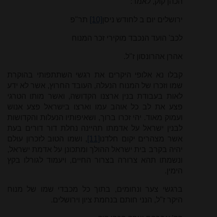
הכהן קוק, לאמר:
ירושלים יום ב לחודש ניסן
[10]
תר"פ
לכב' הועד הנכבד מוקירי זכר המנוח
אהרן אהרונסון ז"ל.
קבלו נא אלופי היקרים את רגשי השתתפותי בהוקרת
שמו וזכרו של המנוח הנעלה, העובד החרוץ, אשר לא ידע
לאות בעבודת בנין ארצנו הקדושה, ואשר מותו הטרגי
פצע את לב כל אוהב עמו וארצו בישראל פצע אנוש
ועמוק מאוד. יהי זכרו ברוך, ושאיפותיו הנעלות והקדושות
לבנין ישראל על אדמתו תהיינה נחלת דור דורים בעת
אשר מצהרים יקום חלדנו
[11]
, ושמו הטוב לזכרון עולם
יהיה בקרב בית ישראל ההולך ומתכונן על אדמת ישראל,
ונשמתו תהא צרורה בצרור החיים, ויעמוד לגורלו בקץ
הימין.
ברגשי צער ונחומים, בתוך כל מכבדי שמו של מנוח
היקר ז"ל, הנני חותם בנחמת ציון וירושלים.