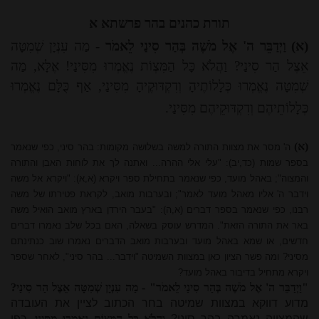
תורת כהנים בהר פרשתא א
(א)
וַיְדַבֵּר ה' אֶל מֹשֶׁה בְּהַר סִינַי לֵאמֹר
-
מַה עִנְיָן שְׁמִטָּה
אֵצֶל הַר סִינַי? וַהֲלֹא כָּל הַמִּצְוֹת נֶאֱמְרוּ מִסִּינַי! אֶלָּא, מַה
שְׁמִטָּה נֶאֱמְרוּ כְּלָלוֹתֶיהָ וְדִקְדּוּקֶיהָ מִסִּינַי, אַף כֻּלָּם נֶאֱמְרוּ
כְּלָלוֹתֵיהֶם וְדִקְדּוּקֵיהֶם מִסִּינַי.
(א)
ה' מסר את מצוות התורה למשה בשלושה מקומות: בהר סיני, כפי שנאמר
בספר שמות (כד,יב): "עלי אלי ההרה... ואתנה לך את לוחות האבן והתורה
והמצוה"; באהל מועד, כפי שנאמר בתחילת ספר ויקרא (א,א): "ויקרא אל משה
וידבר ה' אליו מאהל מועד לאמר"; ובערבות מואב, לקראת פטירתו של משה
רבנו, כפי שנאמר בספר דברים (א,ה): "בעבר הירדן בארץ מואב הואיל משה
באר את התורה הזאת". המדרש עוסק בשאלה, האם בכל שלב נאמרו דברים
חדשים, או שמא באהל מועד ובערבות מואב הדברים נאמרו שוב כנתינתם
מסיני? ומה פשר הציון כאן במצוות השמיטה "וידבר... בהר סיני", לאחר שספר
ויקרא מתחיל בדיבור באהל מועד?
"וַיְדַבֵּר ה' אֶל מֹשֶׁה בְּהַר סִינַי לֵאמֹר" - מַה עִנְיָן שְׁמִטָּה אֵצֶל הַר סִינַי?
מדוע דווקא במצוות שמיטה בחר הכתוב לציין את העובדה
שהמצווה נאמרה בהר סיני?
וַהֲלֹא כָּל הַמִּצְוֹת נֶאֱמְרוּ מִסִּינַי
, כפי