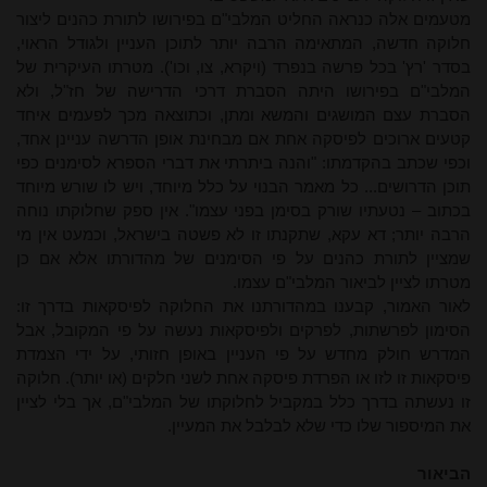
מטעמים אלה כנראה החליט המלבי"ם בפירושו לתורת כהנים ליצור
חלוקה חדשה, המתאימה הרבה יותר לתוכן העניין ולגודל הראוי,
בסדר 'רץ' בכל פרשה בנפרד (ויקרא, צו, וכו'). מטרתו העיקרית של
המלבי"ם בפירושו היתה הסברת דרכי הדרישה של חז"ל, ולא
הסברת עצם המושגים והמשא ומתן, וכתוצאה מכך לפעמים איחד
קטעים ארוכים לפיסקה אחת אם מבחינת אופן הדרשה עניינן אחד,
וכפי שכתב בהקדמתו: "והנה ביתרתי את דברי הספרא לסימנים כפי
תוכן הדרושים... כל מאמר הבנוי על כלל מיוחד, ויש לו שורש מיוחד
בכתוב – נטעתיו שורק בסימן בפני עצמו". אין ספק שחלוקתו נוחה
הרבה יותר; דא עקא, שתקנתו זו לא פשטה בישראל, וכמעט אין מי
שמציין לתורת כהנים על פי הסימנים של מהדורתו אלא אם כן
מטרתו לציין לביאור המלבי"ם עצמו.
לאור האמור, קבענו במהדורתנו את החלוקה לפיסקאות בדרך זו:
הסימון לפרשתות, לפרקים ולפיסקאות נעשה על פי המקובל, אבל
המדרש חולק מחדש על פי העניין באופן חזותי, על ידי הצמדת
פיסקאות זו לזו או הפרדת פיסקה אחת לשני חלקים (או יותר). חלוקה
זו נעשתה בדרך כלל במקביל לחלוקתו של המלבי"ם, אך בלי לציין
את המיספור שלו כדי שלא לבלבל את המעיין.
הביאור