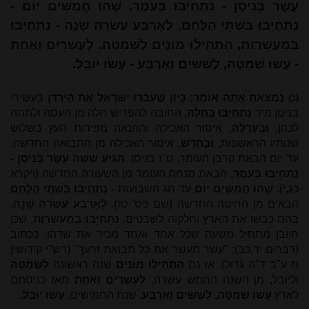
עָשָׂר בְּנִיסָן - נִתְחַיְּבוּ בָּעֹמֶר. שָׁהוּ חֲמִשִּׁים יוֹם -
נִתְחַיְּבוּ בִּשְׁתֵּי הַלֶּחֶם. לְאַרְבַּע עֶשְׂרֵה שָׁנָה - נִתְחַיְּבוּ
בַּמַעַשְׂרוֹת, הִתְחִילוּ מוֹנִים לַשְּׁמִטָּה. לְעֶשְׂרִים וְאַחַת
- עָשׂוּ שְׁמִטָּה, לְשִׁשִּׁים וְאַרְבַּע - עָשׂוּ יוֹבֵל.
(ג)
נִמְצֵאתָ אַתָּה אוֹמֵר: כֵּיוָן שֶעָבְרוּ יִשְׂרָאֵל אֶת הַיַּרְדֵּן
בעשירי
בניסן מיד
נִתְחַיְּבוּ בַּחַלָּה
, החובה להפריש חלה מן העסה ולתתה
לכהן,
וּבַעָרְלָה
, איסור האכילה וההנאה מפירות העץ בשלוש
שנותיו הראשונות,
וּבֶחָדָשׁ
, איסור האכילה מן התבואה החדשה,
עד יום הבאת קרבן העומר, ט"ז בניסן.
הִגִּיעַ שִׁשָּׁה עָשָׂר בְּנִיסָן -
נִתְחַיְּבוּ בָּעֹמֶר
, הבאת מנחת העומר מן השעורה החדשה (ויקרא
כג,י).
שָׁהוּ חֲמִשִּׁים יוֹם
עד חג השבועות -
נִתְחַיְּבוּ בִּשְׁתֵּי הַלֶּחֶם
הבאים מן החיטה החדשה (שם פס' טז).
לְאַרְבַּע עֶשְׂרֵה שָׁנָה
,
בהם כבשו את הארץ וחלקוה לשבטים,
נִתְחַיְּבוּ בַּמַעַשְׂרוֹת
, שכן
חיובן מתחיל משעה שכל אחד ואחד מכיר את שדהו, ככתוב
(דברים יד,כב): "עשר תעשר את כל תבואת זרעך" (רש"י קידושין
מ ע"ב ד"ה גדול). אז גם
הִתְחִילוּ מוֹנִים
שנה ראשונה
לַשְּׁמִטָּה
וליובל, מן השנה החמש עשרה.
לְעֶשְׂרִים וְאַחַת
מאז כניסתם
לארץ
עָשׂוּ שְׁמִטָּה, לְשִׁשִּׁים וְאַרְבַּע
, שנת החמישים,
עָשׂוּ יוֹבֵל.