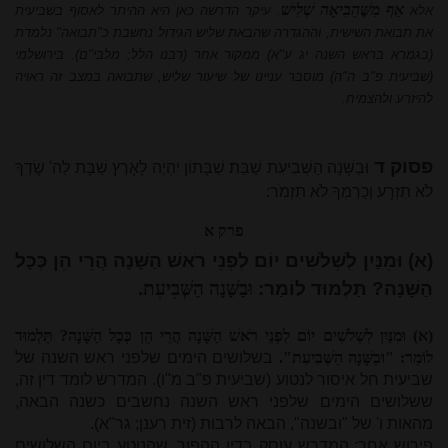
אַף מִשֶּׁהֵבִיאָה שְׁלִישׁ
אלא
. עיקר הדרשה כאן היא ההיתר לאסוף בשביעית
את תבואת השישית, וההגדרה שהבאת שליש הגידול נחשבת כ"תבואה" נלמדת
(בגמרא בראש השנה יג ע"א) ממקור אחר (רבנו הלל; מלבי"ם). בירושלמי
(שביעית פ"ב ה"ה) מוסבר עניינו של שיעור שליש, שתבואה במצב זה ראויה
להיזרע ולהצמיח.
פסוק ד
וּבַשָּׁנָה הַשְּׁבִיעִת שַׁבַּת שַׁבָּתוֹן יִהְיֶה לָאָרֶץ שַׁבָּת לַה' שָׂדְךָ
לֹא תִזְרָע וְכַרְמְךָ לֹא תִזְמֹר:
פרק א
(א) וּמִנַּיִן לִשְׁלֹשִׁים יוֹם לִפְנֵי רֹאשׁ הַשָּׁנָה הֲרֵי הֵן כְּכָל
הַשָּׁנָה? תַּלְמוּד לוֹמַר:
וּבַשָּׁנָה הַשְּׁבִיעִת
.
(א) וּמִנַּיִן לִשְׁלֹשִׁים יוֹם לִפְנֵי רֹאשׁ הַשָּׁנָה הֲרֵי הֵן כְּכָל הַשָּׁנָה? תַּלְמוּד
לוֹמַר: "וּבַשָּׁנָה הַשְּׁבִיעִת".
בשלושים הימים שלפני ראש השנה של
שביעית חל איסור לנטוע (שביעית פ"ב מ"ו). המדרש לומד דין זה,
ששלושים הימים שלפני ראש השנה נחשבים כשנה הבאה,
מהאות ו' של "ובשנה", הבאה לרבות (זית רענן; גר"א).
פירוש אחר: המדרש עוסק בדין ההפוך, שהנוטע ביום השלושים