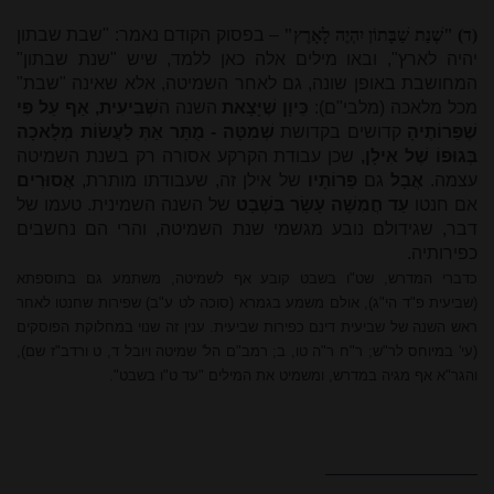
(ד)
"שְׁנַת שַׁבָּתוֹן יִהְיֶה לָאָרֶץ"
– בפסוק הקודם נאמר: "שבת שבתון
יהיה לארץ", ובאו מילים אלה כאן ללמד, שיש "שנת שבתון"
המחושבת באופן שונה, גם לאחר השמיטה, אלא שאינה "שבת"
מכל מלאכה (מלבי"ם):
כֵּיוָן שֶׁיָּצָאת
השנה ה
שְׁבִיעִית, אַף עַל פִּי
שֶׁפֵּרוֹתֶיהָ
קדושים בקדושת
שְׁמִטָּה - מֻתָּר אַתְּ לַעֲשׂוֹת מְלָאכָה
בְּגוּפוֹ שֶׁל אִילָן,
שכן עבודת הקרקע אסורה רק בשנת השמיטה
עצמה.
אֲבָל
גם
פֵּרוֹתָיו
של אילן זה, שעבודתו מותרת,
אֲסוּרִים
אם חנטו
עַד חֲמִשָּׁה עָשָׂר בִּשְׁבָט
של השנה השמינית. טעמו של
דבר, שגידולם נובע מגשמי שנת השמיטה, והרי הם נחשבים
כפירותיה.
כדברי המדרש, שט"ו בשבט קובע אף לשמיטה, משתמע גם בתוספתא
(שביעית פ"ד הי"ג), אולם משמע בגמרא (סוכה לט ע"ב) שפירות שחנטו לאחר
ראש השנה של שביעית דינם כפירות שביעית. ענין זה שנוי במחלוקת הפוסקים
(עי' במיוחס לר"ש; ר"ח ר"ה טו, ב; רמב"ם הל' שמיטה ויובל ד, ט ורדב"ז שם),
והגר"א אף מגיה במדרש, ומשמיט את המילים "עד ט"ו בשבט".