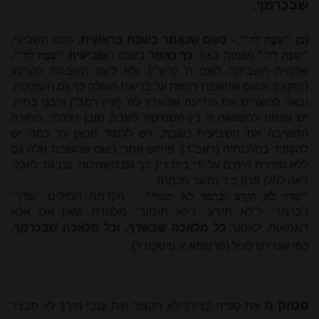
שֶׁבְּכַרְמְךָ.
(ב) "שַׁבָּת לַה'"
- כְּשֵׁם שֶׁנֶּאֱמַר בְּשַׁבָּת בְּרֵאשִׁית,
היום השביעי,
"שַׁבָּת לַה'"
(שמות כ,ט),
כָּךְ נֶאֱמַר
בשנה ה
שְּׁבִיעִית
"שַׁבָּת לַה'",
שתהיה השביתה לשם ה' (רש"י), ולא לשם השבחת הקרקע
(חזקוני). וכשם שהשבת רומזת על בריאת העולם כך גם השמיטה,
ובאה להשריש את הידיעה שהארץ לה' (עיין רמב"ן ורבנו בחיי).
יש שנתנו להשוואה זו בין השמיטה לשבת מובן הלכתי: התורה
החשיבה את השביעית כשבת, ויש ללמוד מכאן עד כמה יש
להקפיד בהלכותיה (ראב"ד). פירוש אחר: כשם שהשבת חלה גם
ללא ספירת הימים על ידי בית דין, כך גם השמיטה, ובניגוד ליובל,
ראה להלן פרק ב,ד (משך חכמה).
"שָׂדְךָ לֹא תִזְרָע וְכַרְמְךָ לֹא תִזְמֹר"
– הקדמת המילים "שדך"
ו"כרמך" ל"לא תזרע" ו"לא תזמור" מלמדת שאין אלו אלא
דוגמאות, לאסור
כָּל מְלָאכָה שֶׁבְּשָׂדְךָ, וְכָל מְלָאכָה שֶׁבְּכַרְמְךָ
,
כפי שנדרש לעיל (פרשתא א פיסקה ד).
פסוק ה
אֵת סְפִיחַ קְצִירְךָ לֹא תִקְצוֹר וְאֶת עִנְּבֵי נְזִירֶךָ לֹא תִבְצֹר