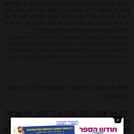
בניגוד למותרות, שאינן אלא בשדה או באילן. אחרים מפרשים
(ראב"ד; מיוחס לר"ש; ריטב"א ור"ן שם), שהזריעה אינה אלא
בשדה והזמירה אינה אלא בכרם, וכוונת המדרש להבדיל בין
"עבודה" חשובה, כגון פעולות שדי לעשותן פעם בשנה בארץ או
באילן, לבין עבודות שוטפות, הנעשות באופן תדיר.
בגמרא במועד קטן (ג ע"א) נאמר, שהפירוט בתורה: זריעה וקצירה, זמירה ובצירה, מוכיח
שרק מלאכות אלו נאסרו מדאורייתא, והדרשה המרבה שאר מלאכות היא אסמכתא
לגזרת חכמים. הטעם שלא גזרו לאסור גם את ההשקיה וכיוצא בה מבואר ברמב"ם (הל'
שמיטה ויובל א,י): "שאם לא ישקה תעשה הארץ מלחה וימות כל עץ שבה", וכל העבודות
שהותרו הן "לאוקמי אילנא", להחזקת קיומו של האילן.
פסוק ג
שֵׁשׁ שָׁנִים תִּזְרַע שָׂדֶךָ וְשֵׁשׁ שָׁנִים תִּזְמֹר כַּרְמֶךָ וְאָסַפְתָּ
אֶת תְּבוּאָתָהּ:
יָכוֹל אַף שְׁנַת הַיּוֹבֵל תִּהְיֶה עוֹלָה לְמִנְיָן שְׁנֵי שָׁבוּעַ?
תַּלְמוּד לוֹמַר:
שֵׁשׁ שָׁנִים תִּזְרַע שָׂדֶךָ וְשֵׁשׁ שָׁנִים תִּזְמֹר
כַּרְמֶךָ
- שְׁנֵי זְרָעִים עוֹלוֹת לְמִנְיַן שְׁנֵי שָׁבוּעַ, וְאֵין שְׁנַת