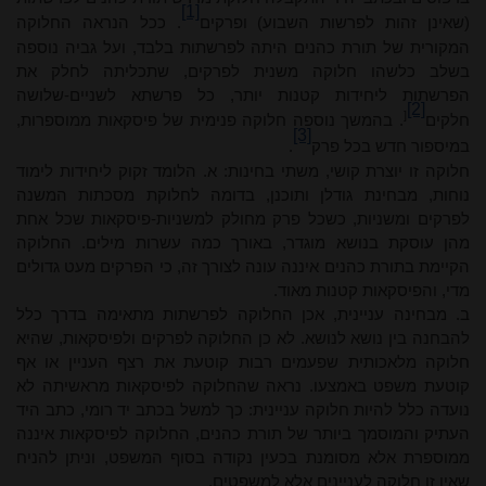
[1]
(שאינן זהות לפרשות השבוע) ופרקים
. ככל הנראה החלוקה
המקורית של תורת כהנים היתה לפרשתות בלבד, ועל גביה נוספה
בשלב כלשהו חלוקה משנית לפרקים, שתכליתה לחלק את
הפרשתות ליחידות קטנות יותר, כל פרשתא לשניים-שלושה
[2]
]
חלקים
. בהמשך נוספה חלוקה פנימית של פיסקאות ממוספרות,
[3]
במיספור חדש בכל פרק
.
חלוקה זו יוצרת קושי, משתי בחינות: א. הלומד זקוק ליחידות לימוד
נוחות, מבחינת גודלן ותוכנן, בדומה לחלוקת מסכתות המשנה
לפרקים ומשניות, כשכל פרק מחולק למשניות-פיסקאות שכל אחת
מהן עוסקת בנושא מוגדר, באורך כמה עשרות מילים. החלוקה
הקיימת בתורת כהנים איננה עונה לצורך זה, כי הפרקים מעט גדולים
מדי, והפיסקאות קטנות מאוד.
ב. מבחינה עניינית, אכן החלוקה לפרשתות מתאימה בדרך כלל
להבחנה בין נושא לנושא. לא כן החלוקה לפרקים ולפיסקאות, שהיא
חלוקה מלאכותית שפעמים רבות קוטעת את רצף העניין או אף
קוטעת משפט באמצעו. נראה שהחלוקה לפיסקאות מראשיתה לא
נועדה כלל להיות חלוקה עניינית: כך למשל בכתב יד רומי, כתב היד
העתיק והמוסמך ביותר של תורת כהנים, החלוקה לפיסקאות איננה
ממוספרת אלא מסומנת בכעין נקודה בסוף המשפט, וניתן להניח
שאין זו חלוקה לעניינים אלא למשפטים.