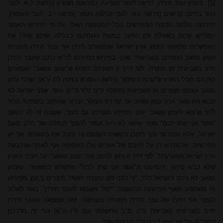
[5]
בעניין עבר הירדן, דרשה דומה מופיעה בפרשות מצורע (פרשה ה,א, לגבי
נגעי בתים) קדושים (פרשה ג,א, לגבי ערלה) ואמור (פרשה י,ב, לגבי העומר),
ופירושנו מלוקט מדברי המפרשים בכל המקומות האלו. על פי הפירוש האמור
המדרש עוסק בשאלת זמן החיוב במצות השמיטה בכללה, ואיננו שולל את
האפשרות שלאחר כיבוש ארץ ישראל שממערב לירדן אף עבר הירדן המזרחי
ועמון ומואב התחייבו בשביעית. ואכן, בפירוש המיוחס לר"ש כתוב שעבר הירדן
חייב בשביעית מן התורה. לפי דרך זו הוצרכנו לפרש ש"עמון ומואב" האמורים
כאן הם חבלי הארץ ש"טהרו בסיחון" (כלשון הגמרא בגיטין לח ע"א), שהרי עמון
ומואב עצמם פטורים מן השביעית (מסכת ידים פ"ד מ"ג), ועוד, שבני ישראל לא
כבשו את שאר ארץ עמון ומואב עד ימי דוד המלך, וברור שהחיוב בשמיטה החל
לפני ש"באו לעמון ומואב" אלו. ממילא הוצרכנו גם לומר, ששטח זה לא נחשב
"אשר אני נותן לכם" מפני שהוא לא היה אמור להפוך לנחלה של חלק מעם
ישראל, אלא שבני גד ובני ראובן בקשוהו לעצמם וה' קיבל את בקשתם. אך יש
מפרשים, שהמדרש דן על חיובם של אזורים אלו בשמיטה אף לאחר שנכבשה
ארץ ישראל המערבית. לפי דרך זו ניתן להסב את "עמון ומואב" על חבלי הארץ
שלא כבש סיחון, והמיעוט מ"אשר אני נותן לכם" מתפרש בפשטות, שעמון
ומואב לא ניתנו לישראל כלל, "כי לבני לוט נתתיה ירושה" (דברים ב,יט). מפירוש
זה משתמע שאף הפיסקה הראשונה "יכול משבאו לעבר הירדן" באה לשלול
לגמרי את חיובו של עבר הירדן המזרחי בשמיטה, ומה שמצאנו שעבר הירדן
חייב בשביעית (שביעית פ"ט מ"ב וירושלמי שם פ"ו ה"א) הרי זה מדרבנן
(רמב"ם הל' שביעית ד,כח ור"י קורקוס שם).