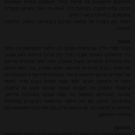
הפסוקים הראשונים של פרשת 'בהר' העוסקים בענייני השמיטה
הבאה עלינו לטובה, בבחינת 'דבר בעתו מה טוב', כשהם מנוקדים
ומפוסקים, בלוויית הביאור החדש.
נעמוד כאן בקצרה על שלושה עניינים בעבודתנו: הנוסח, החלוקה
והביאור.
הנוסח
כבכל ספרי חז"ל, גם בתורת כהנים רבו חילופי הנוסחאות בין כתבי
היד והדפוסים השונים, אם כי בדרך כלל מדובר בחילופי לשון וסגנון,
ולא בהבדלים מהותיים. בשנת תשס"ב יצאה לאור מהדורת פרידמן
של תורת כהנים (בינתיים לפרשות ויקרא–שמיני), ובה נוסח מתוקן
של המדרש ופירושי הראשונים עליו. מהדורה מדוייקת זו מבוססת על
כתבי יד ודפוסים ישנים, ולצד נוסח הפנים נקבע מדור 'חלופי
גרסאות' המפרט את מקורות הנוסח שנבחר ומציג גם גרסאות
אחרות. מהדורתנו תסתמך על נוסח הפנים במהדורת פרידמן,
באדיבותם הרבה, עם ציון חילופי הגירסאות העיקריים (מהדורת
פרידמן על פרשת בהר לא נדפסה עדיין, ולכן לא יכולנו להשתמש כאן
בנוסחה המתוקן).
החלוקה
בדפוסים ובכתבי היד התקבלה חלוקת מדרש תורת כהנים לפרשתות