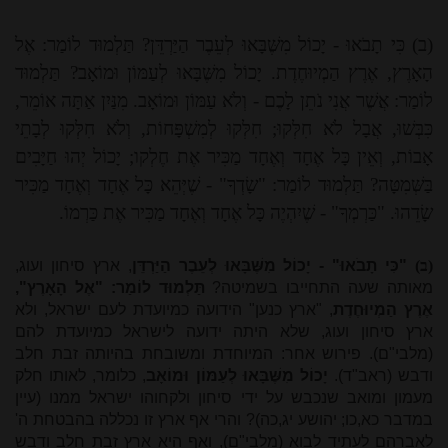
(ב) כִּי תָבֹאוּ - יָכוֹל מִשֶּׁבָּאוּ לְעֵבֶר הַיַּרְדֵּן? תַּלְמוּד לוֹמַר: אֶל
הָאָרֶץ, אֶרֶץ הַמְיוּחֶדֶת. יָכוֹל מִשֶּׁבָּאוּ לְעַמּוֹן וּמוֹאָב? תַּלְמוּד
לוֹמַר: אֲשֶׁר אֲנִי נֹתֵן לָכֶם - וְלֹא עַמּוֹן וּמוֹאָב. מִנַּיִן אַתָּה אוֹמֵר,
כִּבְּשׁוּ, אֲבָל לֹא חִלְּקוּ; חִלְּקוּ לְמִשְׁפָּחוֹת, וְלֹא חִלְּקוּ לְבָתֵי
אָבוֹת, וְאֵין כָּל אֶחָד וְאֶחָד מַכִּיר אֶת חֶלְקו; יָכוֹל יְהוּ חַיָּבִים
בַּשְּׁמִטָּה? תַּלְמוּד לוֹמַר: "שָׂדְךָ" - שֶׁיְּהֵא כָּל אֶחָד וְאֶחָד מַכִּיר
שָׂדֵהוּ. "כַּרְמְךָ" - שֶׁיִהְיֶה כָּל אֶחָד וְאֶחָד מַכִּיר אֶת כַּרְמוֹ.
(ב)
"כִּי תָבֹאוּ" - יָכוֹל מִשֶּׁבָּאוּ לְעֵבֶר הַיַּרְדֵּן
, ארץ סיחון ועוג,
מאותה שעה התחייבו בשמיטה?
תַּלְמוּד לוֹמַר: "אֶל הָאָרֶץ",
אֶרֶץ הַמְיוּחֶדֶת
, "ארץ כנען" הידועה כמיועדת לעם ישראל, ולא
ארץ סיחון ועוג, שלא היתה ידועה לישראל כמיועדת להם
(מלבי"ם). פירוש אחר: המיוחדת ומשובחת בהיותה זבת חלב
ודבש (ראב"ד).
יָכוֹל מִשֶּׁבָּאוּ לְעַמּוֹן וּמוֹאָב
, כלומר, לאותו חלק
מעמון ומואב שנכבש על ידי סיחון ולקחוהו ישראל ממנו (עיין
במדבר כא,כו; יהושע יג,כה)? והרי אף ארץ זו נכללה בהבטחת ה'
לאברהם לעתיד לבוא (מלבי"ם), ואף היא ארץ זבת חלב ודבש