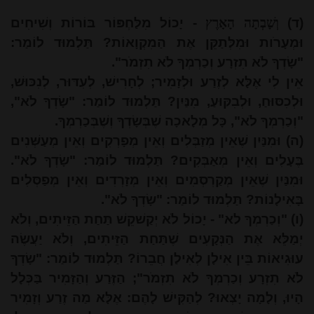
(ד)
וְשָׁבְתָה הָאָרֶץ
- יָכוֹל מִלַּחְפּוֹר בּוֹרוֹת וְשִׁיחִים
וּמְעָרֹות וּמִלְּתַקֵּן אֶת הַמִקְוָאוֹת? תַּלְמוּד לוֹמַר:
"שָׂדְךָ לֹא תִזְרָע וְכַרְמְךָ לֹא תִזְמֹר".
אֵין לִי אֶלָּא לְזֶרַע וּלְזָמִיר; לְחָרִישׁ, לְעִדּוּר, לְנִכּוּשׁ,
וּלְכִסּוּחַ, וּלְבִקּוּעַ, מִנַּיִן? תַּלְמוּד לוֹמַר: "שָׂדְךָ לֹא",
"וְכַרְמְךָ לֹא", כָּל מְלָאכָה שֶׁבְּשָׂדְךָ וְשֶׁבְּכַרְמְךָ.
(ה) וּמִנַּיִן שֶׁאֵין מְזַבְּלִים וְאֵין מְפָרְקִים וְאֵין מְעַשְּׁנִים
בֶּעָלִים וְאֵין מְאַבְּקִים? תַּלְמוּד לוֹמַר: "שָׂדְךָ לֹא".
וּמִנַּיִן שֶׁאֵין מְקַרְסְמִים וְאֵין מְזָרְדִים וְאֵין מְפַסְּלִים
בָּאִילָנוֹת? תַּלְמוּד לוֹמַר: "שָׂדְךָ לֹא".
(ו) "וְכַרְמְךָ לא" - יָכוֹל לֹא יְקַשׁקֵשׁ תַּחַת הַזֵּיתִים, וְלֹא
יְמַלֵּא אֶת הַנְּקָעִים שֶׁתַּחַת הַזֵּיתִים, וְלֹא יַעֲשֶׂה
עוּגִיאוֹת בֵּין אִילָן לְאִילַן חֲבֵרוֹ? תַּלְמוּד לוֹמַר: "שָׂדְךָ
לֹא תִזְרָע וְכַרְמְךָ לֹא תִזְמֹר"; הַזֶּרַע וְהַזָּמִיר בַּכְּלָל
הָיוּ, וְלָמָה יָצְאוּ? לְהַקִּישׁ לָהֶם: אֶלָּא מַה זֶרַע וְזָמִיר