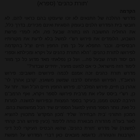
'תורת כהנים' (ספרא)
הקדמה
מדרשי ההלכה של התנאים לא זכו שיעסקו בהם כראוי להם, לא
חובשי בית המדרש הלנים בעומק הסוגיות ואינם מכירים, בדרך כלל,
את החוליה החשובה הזו בתורה שבעל פה, ולא לומדי פרשת
השבוע, הלומדים את פירוש רש"י למשל בלא לדעת את מקורותיו
הבסיסיים. וכבר התפלא על כך מרן החפץ חיים זצ"ל בהקדמה
לפירושו לתורת כהנים: "הלא התורת כהנים על ויקרא ומכילתא וספרי
הם יסוד תורה שבעל פה... ועל כן נפלאתי מאד מדוע כל כך מוזר
לימוד הזה מישראל, כי אם למעט מזעיר, יחידים שבדור?"
מדרש תורת כהנים זכה אמנם לכמה פירושים חשובים: פירוש
הראב"ד, הפירוש המיוחס לרבנו שמשון משאנץ, 'קרבן אהרן' לר'
אהרן בן חיים, פירוש המלבי"ם, פירוש החפץ חיים הנ"ל ועוד. יתר על
כן, רש"י ביסס עליו את מרבית פירושו לספר ויקרא, ואף הרמב"ם
הירבה לצטט ממנו, בעיקר בספר המצוות ובפירושו למשנה. למרות
כל זאת, נותר הספר מחוץ למעגל הספרים שיד הכל ממשמשת בהם.
המכון התורני 'בית הבחירה' שליד 'מכון המקדש' מתכווין להוציא
לאור בעז"ה מהדורה מבוארת נוחה ללימוד (כעין פירוש הרב קהתי
למשנה) של מדרש 'תורת כהנים', שהוא הבסיס העיקרי לכל דיני
הקרבנות והטהרה. כדוגמא מובאים כאן דברי המדרש על חמשת