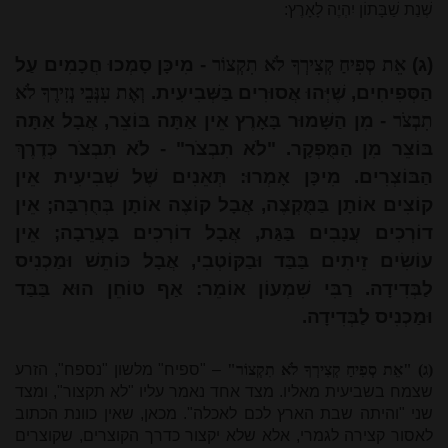
שְׁנַת שַׁבָּתוֹן יִהְיֶה לָאָרֶץ:
(ג)
אֵת סְפִיחַ קְצִירְךָ לֹא תִקְצוֹר
- מִיכָּן סָמְכוּ חֲכָמִים עַל
הַסְּפִיחִים, שֶׁיְּהוּ אֲסוּרִים בַּשְּׁבִיעִית.
וְאֶת עִנְּבֵי נְזִירֶךָ לֹא
תִבְצֹר
- מִן הַשָּׁמוּר בָּאָרֶץ אֵין אַתָּה בּוֹצֵר, אֲבָל אַתָּה
בּוֹצֵר מִן הַמֻּפְקָר. "לֹא תִבְצֹר" - לֹא תִבְצֹר כְּדֶרֶךְ
הַבּוֹצְרִים. מִיכָּן אָמְרוּ: תְּאֵנִים שֶׁל שְׁבִיעִית אֵין
קוֹצִים אוֹתָן בַּמֻּקְצֶה, אֲבָל קוֹצֶה אוֹתָן בְּחֻרְבָּה; אֵין
דוֹרְכִים עֲנָבִים בַּגַּת, אֲבָל דוֹרְכִים בָּעֲרֵבָה; אֵין
עוֹשִׂים זֵיתִים בַּבַּד וּבַקּוֹטְבִי, אֲבָל כּוֹתֵשׁ וּמַכְנִיס
לַבְּדִידָה. רַבִּי שִׁמְעוֹן אוֹמֵר: אַף טוֹחֵן הוּא בַּבַּד
וּמַכְנִיס לַבְּדִידָה.
(ג) "אֵת סְפִיחַ קְצִירְךָ לֹא תִקְצוֹר"
– "ספיח" מלשון "נספח", הזרע
שצמח בשביעית מאליו. מצד אחד נאמר עליו "לא תקצור", ומצד
שני "והיתה שבת הארץ לכם לאכלה". מכאן, שאין כוונת הכתוב
לאסור קצירה לגמרי, אלא שלא יקצור כדרך הקוצרים, שקוצרים