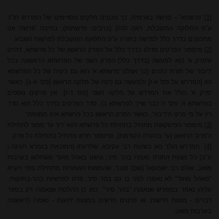
[1]
'פרשתא' – פרשה בארמית, כך מכונים חלקים מסויימים של המדרש תו"כ
ע"פ החלוקה המקובלת, ראה להלן (ברבים: פרשתות); בתיבה 'פרשה' אנו
מתכוונים בדרך כלל לפרשה בתורה ע"פ החלוקה המקובלת לפרשות השבוע.
[2]
מיספור הפרקים מדלג בדרך כלל על הפרק הראשון של כל פרשתא, דהיינו
ש'פרק א' הוא למעשה (בדרך כלל) הפרק השני של הפרשתא הראשונה בכל
'דיבור' של תורת כהנים (כך אצלנו 'פרשתא א' הוא גם כינויה של כל הפרשתא
הזו [המדרש על פס' א-ז] ולמעשה גם כינויו של חלקה הראשון [פס' א-ג], כאשר
'פרק א' כולל את המדרש על חלקה השני [פס' ד-ז]. אין פרקים נוספים
בפרשתא זו; פס' ח כבר שייך לפרשתא ב). סדר הפרקים בדרך כלל הוא סדר
רץ על פי פרקי ה'דיבור', כאשר הפרק הראשון בכל פרשתא אינו ממוספר.
[3]
מיספור הפיסקאות מתחיל בתחילת כל פרשתא והוא 'רץ' עד סמוך לתחילת
ה'פרק' הראשון (עי' בהערה הקודמת), ומיספור חדש מתחיל בתחילת כל פרק.
[4]
המדרש הולך כאן בשיטת רבי עקיבא, שלדעתו (המובאת בגמרא חגיגה ו
ע"ב) כל מצוות התורה נאמרו בהר סיני, ונישנו באהל מועד ונשתלשו בערבות
מואב. אולם רבי ישמעאל (שם) סובר, שהמצוות האמורות מתחילת ספר ויקרא
"מאהל מועד" לא נאמרו לפני כן גם בהר סיני, פרט לפרשיות בהר-בחוקותי,
עליהן נאמר במפורש שנאמרו "בהר סיני". כמו כן ההלכות שנאמרו רק בספר
דברים - מצוות חדשות, או פרטים חדשים במצוות ידועות - נאמרו לראשונה
בערבות מואב.