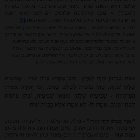
שלפני ראש השנה מותר, מפני שנטיעתו כבר נקלטה בקרקע
(ראב"ד), או מפני שהקדמת שלושים יום לפני ראש השנה
מחשיבה את נטיעתו כאילו מלאה לה שנה בראש השנה
[9]
.
לדרך זו, הדרשה מ"ואספת... ובשנה השביעית", שיש בשביעית איסוף של פירות
השישית, כדרשה לעיל לגבי אורז ודוחן (ראב"ד). ביאור נוסף לדרשה, על פי דרך
זו: המילה "ובשנה" מלמדת שהולכים לפי מניין שנות העולם, ולא מניין שנות
העץ; ולא כדין עבד עברי למשל, שנאמר בו "ובשביעית יצא לחפשי" (שמות
כא,ב), והמניין נקבע לפי יום קנייתו לעבד. הדין ששלושים יום נחשבים כשנה
נלמד ממקור אחר (מלבי"ם, על פי הגמ' בראש השנה י ע"ב).
שַׁבַּת שַׁבָּתוֹן יִהְיֶה לָאָרֶץ
מִיכָּן אָמְרוּ: בְּנוֹת שׁוּחַ - שְׁבִיעִית
-
שֶׁלָּהֶן שְׁנִיָּה, שֶׁהֵן עוֹשׂוֹת לְשָׁלֹשׁ שָׁנִים. רַבִּי יְהוּדָה אוֹמֵר:
הַפָּרְסָיוֹת - שְׁבִיעִית שֶׁלָּהֶן מוֹצָאֵי שְׁבִיעִית, שֶׁהֵן עוֹשׂוֹת
לִשְׁתֵּי שָׁנִים. אָמְרוּ לוֹ: לֹא אָמְרוּ אֶלָּא בִבְנוֹת שׁוּחַ.
"שַׁבַּת שַׁבָּתוֹן יִהְיֶה לָאָרֶץ"
– מילים אלו מלמדות על שביתה נוספת,
אף בשנה אחרת (קרבן אהרן).
מִיכָּן אָמְרוּ
(שביעית פ"ה מ"א):
בְּנוֹת שׁוּחַ
– בגמרא (ברכות מ ע"ב) נאמר שהן "תאיני חיוורתא",