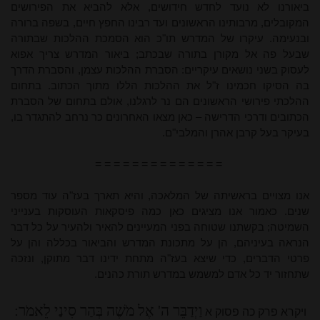
ביאורנו לא נועד לחדש חידושים, אלא להביא את הפירושים
המקובלים, מרבותינו הראשונים ועד רבינו החפץ חיים, בשפה ברורה
ובנעימה. עיקרו של המדרש תו"כ הוא הסמכת ההלכות שבתורה
שבעל פה אל מקורן בתורה שבכתב; ביאור המדרש צריך אפוא
לעסוק בשני נושאים עיקריים: הסברת ההלכות עצמן, והסברת הדרך
בה הסיקו חכמינו ז"ל את ההלכות הללו מתוך הכתוב. בתחום
ההלכתי פירושי הראשונים הם נר לרגלנו, אולם בתחום של הסברת
הכתובים ודרכי הדרישה – כאן מצאו האחרונים כר נרחב להתגדר בו,
בעיקר בעל קרבן אהרן והמלבי"ם.
= = = = = = = = = = = = = =
אנו מצויים בראשיתה של המלאכה, והיא תארך בעז"ה עוד מספר
שנים. כאמור אנו מציגים כאן כמה פיסקאות העוסקות בענייני
השמיטה; בקשתנו שטוחה בפני המעיינים להאיר ולהעיר על כל דבר
הנראה בעיניהם, הן על מתכונת המדרש והביאור בכללה והן על
פרטי הדברים, כדי שיצא בעז"ה מתחת ידינו דבר מתוקן, ונזכה
שתחזור יד כל אדם למשמש במדרש תורת כהנים.
וַיְדַבֵּר ה' אֶל מֹשֶׁה בְּהַר סִינַי לֵאמֹר:
ויקרא פרק כה פסוק א