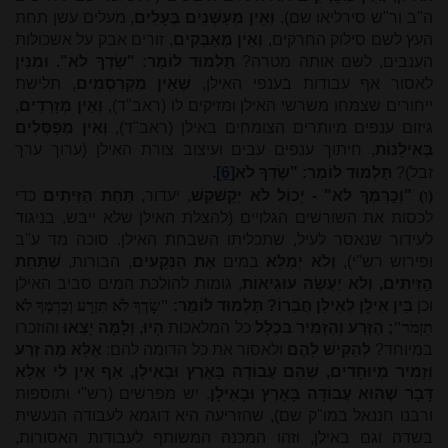
ה"ב ור"ש סירליאו שם),
וְאֵין מְעַשְּׁנִים בֶּעָלִים
, מעלים עשן תחת
העץ לשם סילוק החרקים,
וְאֵין מְאַבְּקִים
, זורים אבק על אשכולות
הענבים, לשם אותה מטרה?
תַּלְמוּד לוֹמַר: "שָׂדְךָ לֹא".
וּמִנַּיִן
לאסור אף עבודות בענפי האילן,
שֶׁאֵין מְקַרְסְמִים
, תלישת
ייחורים שצמחו משרשי האילן ומזיקים לו (ראב"ד),
וְאֵין מְזָרְדִים
,
גיזום ענפים מיותרים הצומחים באילן (ראב"ד),
וְאֵין מְפַסְּלִים
בָּאִילָנוֹת
, חיתוך ענפים עבים ועיצוב צורת האילן (ערוך ערך
זבל)?
תַּלְמוּד לוֹמַר: "שָׂדְךָ לֹא
[6]
.
(ו)
"וְכַרְמְךָ לא" - יָכוֹל לֹא יְקַשׁקֵשׁ
, יעדור,
תַּחַת הַזֵּיתִים
כדי
לכסות את השורשים הגלויים (להצלת האילן שלא ייבש, בניגוד
לעידור שנאסר לעיל, שתכליתו השבחת האילן. סוכה מד ע"ב
ופירוש רש"י),
וְלֹא יְמַלֵּא
במים
אֶת הַנְּקָעִים
, הבורות,
שֶׁתַּחַת
הַזֵּיתִים, וְלֹא יַעֲשֶׂה עוּגִיאוֹת
, גומות להולכת המים סביב האילן
וכן
בֵּין אִילָן לְאִילַן חֲבֵרוֹ? תַּלְמוּד לוֹמַר:
"שָׂדְךָ לֹא תִזְרָע וְכַרְמְךָ לֹא
תִזְמֹר"
; הַזֶּרַע וְהַזָּמִיר בִּכְלָל
כל המלאכות
הָיוּ, וְלָמָה יָצְאוּ
והוזכרו
במיוחד?
לְהַקִּישׁ לָהֶם
ולאסור את כל הדומה להם:
אֶלָּא מַה זֶרַע
וְזָמִיר מְיוּחָדִים, שֶׁהֵם עֲבוֹדָה בָּאָרֶץ וּבָאִילָן, אַף אֵין לִי אֶלָּא
דָּבָר שֶׁהוּא עֲבוֹדָה בָּאָרֶץ וּבָאִילָן
. יש מפרשים (רש"י ותוספות
ורבנו חננאל במו"ק שם), שהזריעה היא דוגמא לעבודה הנעשית
בשדה וגם באילן, וזהו המכנה המשותף לעבודות האסורות,