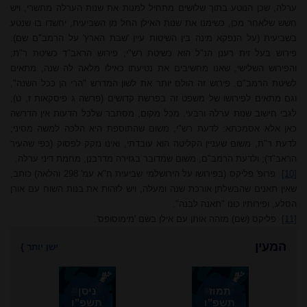
ערלה, שכן הנוטע בתוך שלושים מתחיל למנות את שנות הערלה מתשרי, ויש
חשש שלאחר מכן, כשימנו את שנות האילן החל מן השביעית, יחשדו בו שנטע
בשביעית (על הנפקא מינה בין השיטות עיין 'שבת הארץ' על הרמב"ם שם).
פירוש בעל זית רענן הנ"ל הוא כשיטת רש"י; פירוש הראב"ד כשיטת ר"ת;
והפירוש השלישי, שאנו מחשיבים את נטיעתו כאילו מלאה לה שנה, מתאים
לשיטת הרמב"ם. פירוש זה הולם יותר את לשון המדרש "הרי הן ככל השנה",
וגם מתאים לפירושו של משפט זה בפרשת קדושים (פרשה ג פיסקאות ז, ט),
לגבי חישוב שנות ערלה ורבעי. מכל מקום, מסתבר שלכל הדעות אין הדרשה
כאן אלא אסמכתא: לדעת רש"י, משום שהתוספת היא הלכה למשה מסיני;
לדעת ר"ת, משום שעניין הקליטה הוא עובדתי, ואינו נזקק לפסוק (כפי שהעיר
הראב"ד); ולדעת הרמב"ם, משום שמדובר בגזירה מדרבנן, מחמת דיני ערלה.
[10]
פרופ' פליקס (בפירושו על הירושלמי שביעית ח"א עמ' 298 והלאה) כותב,
שאין תאנים שהבשלתן אורכת שנה ומעלה, ויש לזהות את בנות השוח עם אורן
הסלע, ופירותיו כונו "תאנה לבנה".
[11]
פליקס (שם) מזהה אותן עם אילן בשם 'מימוסופס'.
המעין
ישן יותר
}
תמוז
ניסן
תשפ"ו
תשפ"ו