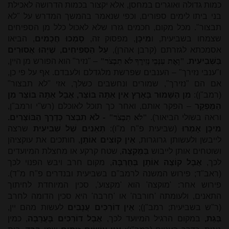
כמות גדולה ואוגרים במחסן, אלא יקצור בכמות הדרושה לאכילת
בני ביתו לימים ספורים, וכפי שנאמר בהמשך המדרש על "לא
תבצור". מכל מקום, חכמים גזרו שלא לאכול כלל מן הספיחים
שצמחו בשביעית, ו
מִיכָּן
, מפסוק זה,
סָמְכוּ חֲכָמִים
, הביאו
אסמכתא לגזרתם (קרבן אהרן),
עַל הַסְּפִיחִים, שֶׁיְּהוּ אֲסוּרִים
בַּשְּׁבִיעִית.
"וְאֶת עִנְּבֵי נְזִירֶךָ לֹא תִבְצֹר"
– "נזיר" הוא הפורש מן היין,
ו"ענבי נזירך" – הענבים שפרשת מלגדלם ולעבדם. אף על פי כן,
אם הם "נזירך", שמורים ונחשבים כשלך, אזי "לא תבצור"
(רמב"ן):
מִן הַשָּׁמוּר בָּאָרֶץ אֵין אַתָּה בּוֹצֵר, אֲבָל אַתָּה בּוֹצֵר מִן
הַמֻּפְקָר
– הפקר אותם, ואחר כך תוכל לאוכלם (רש"י ורמב"ן,
וראה בשולי הביאור).
"לֹא תִבְצֹר"
- לֹא תִבְצֹר כְּדֶרֶךְ הַבּוֹצְרִים.
מִיכָּן אָמְרוּ
(שביעית פ"ח מ"ו):
תְּאֵנִים שֶׁל שְׁבִיעִית
שרצה
לייבשן ולעשותן גרוגרות,
אֵין קוֹצִים אוֹתָן
, חותכים את עוקציהן
ושוטחים אותן לייבוש
בַּמֻּקְצֶה
, שטח קרקע או מחצלת המיועדים
לכך,
אֲבָל קוֹצֶה אוֹתָן בְּחֻרְבָּה
, מקום חרב ויבש הפנוי לכך
(ראב"ד; פירוש המשנה לרמב"ם בשביעית ובנדרים פ"ח מ"ד).
פירוש אחר: 'מוקצה' הוא 'מקצוע', סכין המיוחדת לחיתוך
התאנים, ולעומתה 'חורבה' או 'חַרבה' היא סכין הדומה לחרב
(ר"ש בשביעית; רמב"ן);
אֵין דוֹרְכִים עֲנָבִים
לעשות מהם יין,
בַּגַּת,
במקום הרגיל המיועד לכך,
אֲבָל דוֹרְכִים בָּעֲרֵבָה
, כמין