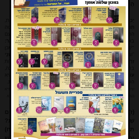
הַיּוֹבֵל עוֹלָה לְמִנְיַן שְׁנֵי שָׁבוּעַ.
יָכוֹל אַף שְׁנַת הַיּוֹבֵל
, שבאה לאחר כל שנת שמיטה שביעית,
תִּהְיֶה עוֹלָה לְמִנְיָן שְׁנֵי שָׁבוּעַ
, תיכלל בחשבון שנות השמיטה
הראשונה של מחזור היובל הבא? ואם כך, יחול היובל פעם
בארבעים ותשע שנים, ולא פעם בחמישים שנה.
תַּלְמוּד לוֹמַר:
"שֵׁשׁ שָׁנִים תִּזְרַע שָׂדֶךָ וְשֵׁשׁ שָׁנִים תִּזְמֹר כַּרְמֶךָ",
ורק לאחר מכן
"ובשנה השביעית שבת שבתון יהיה לארץ". מכאן שרק
שְׁנֵי
זְרָעִים
, שנים הראויות לזריעה,
עוֹלוֹת לְמִנְיַן שְׁנֵי שָׁבוּעַ
– נכללות
בחשבון שבע שנות השמיטה,
וְאֵין שְׁנַת הַיּוֹבֵל
, האסורה בזריעה,
עוֹלָה לְמִנְיַן שְׁנֵי שָׁבוּעַ.
נמצא, שהשנה הראשונה לשמיטה היא
השנה שאחרי היובל, ואין יובל אלא פעם בחמישים שנים מלאות.
שיטת חישוב היובל שנויה במחלוקת תנאים: דברי המדרש מתאימים לדעת חכמים בגמרא
בערכין (יב ע"ב), ואילו רבי יהודה שם סובר ששנת היובל נמנית כשנה הראשונה ביובל הבא.
(ז) מִנַּיִן לָאֹרֶז וְלַדֹּחַן וְלַפְּרָגִים וְלַשּׁוּמְשְׁמִים
שֶׁהִשְׁרִישׁוּ לִפְנֵי רֹאשׁ הַשָּׁנָה, כּוֹנְסָן אַתָּה בַּשְּׁבִיעִית?
תַּלְמוּד לוֹמַר:
וְאָסַפְתָּ אֶת תְּבוּאָתָהּ
, בַּשְּׁבִיעִית. (ח)
יָכוֹל אַף עַל פִּי שֶׁלֹּא הִשְׁרִישׁוּ? תַּלְמוּד לוֹמַר: "שֵׁשׁ