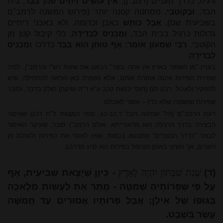
גיגית, כדרך העניים (רמב"ן);
אֵין עוֹשִׂים זֵיתִים
שמן
בַּבַּד
, בית
הבד,
וּבַקּוֹטְבִי
, מסחטה קטנה יותר (פירוש המשנה לרמב"ם
בשביעית שם),
אֲבָל כּוֹתֵשׁ
באבן וכדומה, ולא באבני ריחיים
גדולות כרגיל בבית הבד,
וּמַכְנִיס לַבְּדִידָה
, כלי קיבול קטן מן
הקוטבי.
רַבִּי שִׁמְעוֹן אוֹמֵר: אַף טוֹחֵן הוּא בַּבַּד
כדרכו
וּמַכְנִיס
לַבְּדִידָה
.
בעניין "מן השמור בארץ אין אתה בוצר" הבאנו את שיטת רש"י והרמב"ן, לפיה
שמירת הפירות איננה אוסרת אותם, אלא נאמרה כאן הוראה לכתחילה, שיש
להפקיר ולאכול. רבנו תם (תוס' יבמות קכב ע"א ד"ה עזיקה) חולק בדבר, וסובר
שפירות שנשמרו שלא כדין – אסור לאוכלם.
דעת הרמב"ם (הל' שמיטה ויובל ד,כב-כג; ספר המצוות ל"ת רכג) שאיסור
הבצירה בדרך הרגילה הוא מדאורייתא. אולם הרמב"ן סובר, שעיקר האיסור
לבצור "כדרך הבוצרים" מתבטא בכמות, שאין לאגור את הפירות ולגוזלם מן
העניים, אך השינוי באופן הטיפול בפירות הוא סייג מדרבנן.
(ד)
שְׁנַת שַׁבָּתוֹן יִהְיֶה לָאָרֶץ
- כֵּיוָן שֶׁיָּצָאת שְׁבִיעִית, אַף
עַל פִּי שֶׁפֵּרוֹתֶיהָ שְׁמִטָּה - מֻתָּר אַתְּ לַעֲשׂוֹת מְלָאכָה
בְּגוּפוֹ שֶׁל אִילָן; אֲבָל פֵּרוֹתָיו אֲסוּרִים עַד חֲמִשָּׁה
עָשָׂר בִּשְׁבָט.