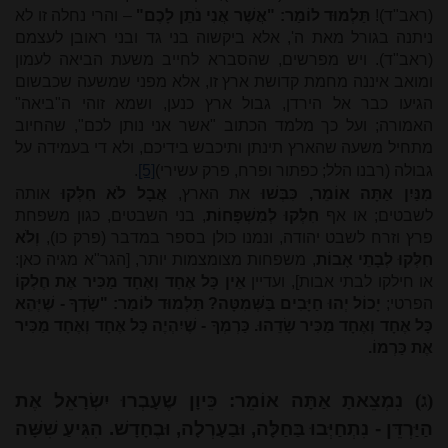
(ראב"ד)!
תַּלְמוּד לוֹמַר: "אֲשֶׁר אֲנִי נֹתֵן לָכֶם"
– והרי נחלה זו לא
ניתנה בגורל מאת ה', אלא ביקשוה בני גד ובני ראובן לעצמם
(ראב"ד). ויש מפרשים, שהסברא לחייב משעת הביאה לעמון
ומואב איננה מחמת קדושת ארץ זו, אלא מפני שמשעה שכבשום
הגיעו כבר אל הירדן, גבול ארץ כנען, ושמא זוהי ה"ביאה"
האמורה; ועל כך מלמד הכתוב "אשר אני נותן לכם", שהחיוב
מתחיל משעה שהארץ תינתן ותיכבש בידיכם, ולא די בעמידה על
גבולה (רבנו הלל; כפתור ופרח, פרק עשירי)
[5]
.
מִנַּיִן אַתָּה אוֹמֵר, כִּבְּשׁוּ
את הארץ,
אֲבָל לֹא חִלְּקוּ
אותה
לשבטים; או אף
חִלְּקוּ לְמִשְׁפָּחוֹת
, בני השבטים, כגון משפחת
פרץ וזרח לשבט יהודה, ונמנו כולן בספר במדבר (פרק כו),
וְלֹא
חִלְּקוּ לְבָתֵי אָבוֹת
, משפחות מצומצמות יותר, [הגר"א מגיה כאן:
או חילקו לבתי אבות], ועדיין
אֵין כָּל אֶחָד וְאֶחָד מַכִּיר אֶת חֶלְקוֹ
הפרטי;
יָכוֹל יְהוּ חַיָּבִים בַּשְּׁמִטָּה? תַּלְמוּד לוֹמַר: "שָׂדְךָ - שֶׁיְּהֵא
כָּל אֶחָד וְאֶחָד מַכִּיר שָׂדֵהוּ. כַּרְמְךָ - שֶׁיִהְיֶה כָּל אֶחָד וְאֶחָד מַכִּיר
אֶת כַּרְמוֹ.
(ג)
נִמְצֵאתָ אַתָּה אוֹמֵר: כֵּיוָן שֶעָבְרוּ יִשְׂרָאֵל אֶת
הַיַּרְדֵּן - נִתְחַיְּבוּ בַּחַלָּה, וּבַעָרְלָה, וּבֶחָדָשׁ. הִגִּיעַ שִׁשָּׁה