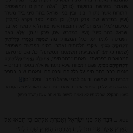
שנאמר בפרשת בחוקותי (כו,מו): "אלה החוקים והמשפטים
והתורות אשר נתן ה' בינו ובין בני ישראל בהר סיני ביד משה"
(ועיין במדרש שם פרק ח,יב), וכן בסוף ספר ויקרא (כז,לד),
כסיכום לכלל המצוות: "אלה המצות אשר צוה ה' את משה אל בני
ישראל בהר סיני" (ועיין במדרש שם, פרק יג,ח)! אֶלָּא באה
השמיטה ללמד על כלל המצוות: מַה
שְׁמִטָּה נֶאֱמְרוּ כְּלָלוֹתֶיהָ
וְדִקְדּוּקֶיהָ מִסִּינַי
, עיקרי הלכותיה נאמרו בסיני בפרשת משפטים
(שמות כג,יא): "והשביעית תשמטנה ונטשתה" וכו', וגם פרטיהם,
המבוארים בפרשתנו, נאמרו "בהר סיני",
אַף כֻּלָּם נֶאֱמְרוּ כְּלָלוֹתֵיהֶם
וְדִקְדּוּקֵיהֶם מִסִּינַי
, שגם המצוות שלא נתפרשו אלא בספר דברים –
נאמרו כבר בהר סיני על כלליהם ופרטיהם, ונאמרו שוב בספר
דברים כדי שמשה יודיעם לבני ישראל (רמב"ן ומלבי"ם)
[4]
.
ההדגשה כאן על כך שפרטי המצוות נאמרו בסיני באה כניגוד לפרשה הקודמת
בעניין המקלל, שהלכותיו לא נאמרו למשה עד אותה שעה (רש"ר הירש).
דַּבֵּר אֶל בְּנֵי יִשְׂרָאֵל וְאָמַרְתָּ אֲלֵהֶם כִּי תָבֹאוּ אֶל
פסוק ב
הָאָרֶץ אֲשֶׁר אֲנִי נֹתֵן לָכֶם וְשָׁבְתָה הָאָרֶץ שַׁבָּת לַה':