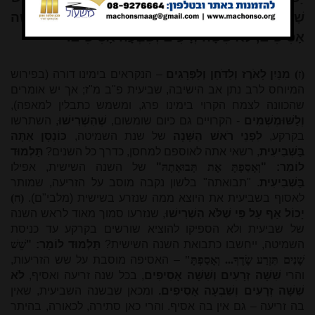
שָׁנִים תִּזְרַע שָׂדֶךָ... וְאָסַפְתָּ" - שִׁשָּׁה זְרָעִים וְשִׁשָּׁה
אָסִיפִים, לֹא שִׁשָּׁה זְרָעִים וְשִׁבְעָה אָסִיפִים.
(ז)
מִנַּיִן לָאֹרֶז וְלַדֹּחַן וְלַפְּרָגִים
– הנקראים בימינו דורה (בפירוש
המיוחס לרב נתן אב הישיבה, שביעית פ"ב מ"ז; אך יש אומרים
שהכוונה לצמח הקרוי בימינו פרג, ומשמש כתבלין למאפה),
וְלַשּׁוּמְשְׁמִים
- הקרויים גם כיום שומשום,
שֶׁהִשְׁרִישׁוּ
, השתרשו
בקרקע,
לִפְנֵי רֹאשׁ הַשָּׁנָה
של שנת השמיטה,
כּוֹנְסָן אַתָּה
בַּשְּׁבִיעִית
, רשאי אתה לאוספם למחסן, כדרך כל השנים?
תַּלְמוּד
לוֹמַר: "
וְאָסַפְתָּ אֶת תְּבוּאָתָהּ
"
של השנה השישית, אפילו
בַּשְּׁבִיעִית
. "תבואתה" בלשון נקבה מוסב על הזריעה, שמותר
לאסוף בשביעית את היוצא ממה שנזרע בשישית (מלבי"ם).
(ח)
יָכוֹל אַף עַל פִּי שֶׁלֹּא הִשְׁרִישׁוּ
, שנזרעו סמוך מאוד לראש השנה
של שביעית ולא הספיקו להוציא שורשים בקרקע עד כניסת
השמיטה, ייחשבו כתבואת השנה השישית?
תַּלְמוּד לוֹמַר: "
שֵׁשׁ
שָׁנִים תִּזְרַע שָׂדֶךָ... וְאָסַפְתָּ"
– האסיפה מוסבת על שש הזריעות,
והרי
שִׁשָּׁה זְרָעִים וְשִׁשָּׁה אָסִיפִים
, בכל שנה זריעה ואסיף,
לֹא
שִׁשָּׁה זְרָעִים וְשִׁבְעָה אָסִיפִים.
ומכאן שבשנה השביעית, שאין
בה זריעה – גם אין בה אסיף. והרי כאן סתירה, לכאורה, בהיתר