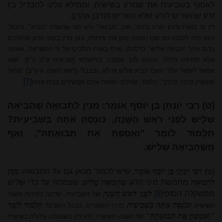
לאסוף בשביעית את שנזרע בשישית, וממילא עלינו להבדיל בין
זרע שהשריש לזרע שלא השריש (קרבן אהרן).
דין זה באורז ודוחן חריג ביותר, שכן "תבואה" היא מה שהשדה "מביא", היבול,
וראוי היה לקבוע זמן שבו הצמח נותן את פירותיו, כגון הדין במיני הדגן שהולכים
בהם אחר "הבאת שליש" כדלהלן, ואילו באורז הולכים על פי ההשרשה, שאינה
אלא תחילת גידולו. הטעם לכך מוסבר בירושלמי (שביעית פ"ב ה"ז): "שאי
אפשר לעמוד עליו" האם הביא שליש או לא, ובבבלי (ראש השנה יג ע"ב) "מתוך
[7]
שעשויין פרכין פרכין", כלומר, שחלקי הצמח אינם מבשילים בבת אחת
.
(ט) רַבִּי יוֹנָתָן בֶּן יוֹסֵף אוֹמֵר: מִנַּיִן לִתְבוּאָה שֶׁהֵבִיאָה
שְׁלִישׁ לִפְנֵי רֹאשׁ הַשָּׁנָה, כּוֹנְסָה אַתָּה בַּשְּׁבִיעִית?
תַּלְמוּד לוֹמַר "וְאָסַפְתָּ אֶת תְּבוּאָתָהּ", וְאַף
מִשֶּׁהֵבִיאָה שְׁלִישׁ.
(ט)
רַבִּי יוֹנָתָן בֶּן יוֹסֵף אוֹמֵר
, שיש ללמוד מכאן גם על התבואה:
מִנַּיִן
לִתְבוּאָה
מחמשת מיני הדגן
שֶׁהֵבִיאָה שְׁלִישׁ
, שצמחה עד כדי שליש
ממשקלה הסופי
[8]
לִפְנֵי רֹאשׁ הַשָּׁנָה
של השביעית, שדינה כפירות השנה
וכּוֹנְסָה אַתָּה בַּשְּׁבִיעִית
תַּלְמוּד לוֹמַר
השישית
כדרך הקוצרים, כבכל השנים?
"וְאָסַפְתָּ אֶת תְּבוּאָתָהּ"
של השנה השישית, ולא רק כשנשלם גידולה בשישית