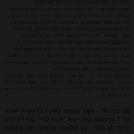
ודעת רוב המפרשים שהכוונה לסוג של תאנים
[10]
.
שְׁ
בִיעִית שֶׁלָּהֶן שְׁנִיָּה
– דיני קדושת שביעית אינם חלים על הפירות הנאכלים
בשמיטה, אלא על הפירות הנאכלים בשנה השניה למחזור הבא של השמיטה,
מפני
שֶׁהֵן עוֹשׂוֹת לְשָׁלֹשׁ שָׁנִים
, הבשלתם של פירות אלו נמשכת שלוש שנים,
ופרי שחנט והחל להיווצר בשביעית – מבשיל ונאכל בתשיעית.
רַבִּי יְהוּדָה
אוֹמֵר: הַפָּרְסָיוֹת
– לדעת רוב המפרשים, מדובר בסוג של תאנים או
[11]
תמרים
.
שְׁבִיעִית שֶׁלָּהֶן מוֹצָאֵי שְׁבִיעִית
– קדושת שביעית חלה על
הפירות הנאכלים בשנה הראשונה אחרי השמיטה, מפני
שֶׁהֵן עוֹשׂוֹת לִשְׁתֵּי
שָׁנִים
, הבשלתם נמשכת שנתיים.
אָמְרוּ לוֹ: לֹא אָמְרוּ
דין מיוחד באילן כלשהו,
שבכל שנת השמיטה פירותיו נחשבים כפירות שישית ורק לאחר השמיטה פירותיו
נחשבים כפירות שביעית,
אֶלָּא בִבְנוֹת שׁוּחַ
בלבד.
בתוספתא (שביעית פ"ד ה"א) נאמר, שחכמים הביאו דוגמא מהפרסאות
בטבריה, המבשילות בתוך שנה, ואילו ר' יהודה הביא דוגמא מציפורי, שם
הבשילו שנה אחר כך. כנראה נחלקו איזו דוגמא משקפת את רוב פירותיו של
אילן זה (חסדי דוד).
(ב)
שַׁבָּת לַה'
- כְּשֵׁם שֶׁנֶּאֱמַר בְּשַׁבָּת בְּרֵאשִׁית "שַׁבָּת
לַה'", כָּךְ נֶאֱמַר בַּשְּׁבִיעִית "שַׁבָּת לַה'".
שָׂדְךָ לֹא תִזְרָע
וְכַרְמְךָ לֹא תִזְמֹר
- כָּל מְלָאכָה שֶׁבְּשָׂדְךָ, וְכָל מְלָאכָה