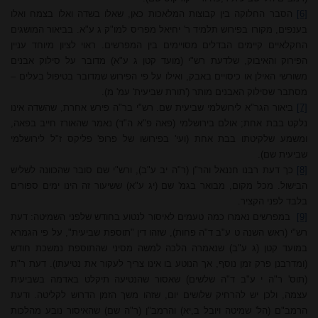
[6]
הסבר החלוקה בין קבוצות המלאכות כאן, שאלו בשדה ואלו בצמח ואלו
בענפים, מקורו בפירוש תלמיד ר' יחיאל מפריס למו"ק ג ע"א.
בביאור המושגים
החקלאיים קיימים הבדלים מסויימים בין המפרשים. ראוי לציון מיוחד עניין
הפירוק והאיבוק, שלדעת רש"י (מועד קטן ג ע"א) מדובר על סילוק אבנים
משורשי האילן או כיסויים באבק, ואילו על פי הפירוש שמדובר בטיפול בעלים –
מסתבר שסילוק האבנים מותר ('תורת שביעית' עמ' מ).
[7]
ביאור הגר"א לירושלמי שביעית שם. רש"י בר"ה פירש אחרת, שהשדה אינו
נלקט בבת אחת; אולם בירושלמי (פאה פ"א ה"ד) נאמר שהאורז חייב בפאה,
ומשמע שלקיטתו בבת אחת (ועי' בפירושו של פרופ' פליקס ז"ל לירושלמי
שביעית שם).
[8]
כך דעת רבנו חננאל והר"ן (ר"ה יב ע"ב), ורש"י שם סובר שהכוונה לשליש
הבישול. מכל מקום, מבואר בגמ' שם (יג ע"א) ששיעור זה הינו ימים ספורים
בלבד לפני הקציר.
[9]
במפרשים נאמרו כמה טעמים לאיסור לנטוע בחודש שלפני השמיטה: דעת
רש"י (ראש השנה ט ע"ב ד"ה פחות), שזהו דין "תוספת שביעית", על פי הגמרא
במועד קטן (ג ע"ב) שנאמרה הלכה למשה מסיני שהתוספת נמשכת חודש
(ומדרבנן פרק זמן נוסף, אך הנוטע בו אינו צריך לעקור את נטיעתו). דעת ר"ת
(תוס' ר"ה י ע"ב ד"ה שלשים) שאסור שהנטיעה תיקלט באדמה בשביעית
עצמה, ולכן יש להרחיק שלושים יום, שזהו משך הזמן הדרוש לקליטה. ודעת
הרמב"ם (הל' שמיטה ויובל ב,יא) והרמב"ן (ר"ה שם) שהאיסור נובע מהלכות