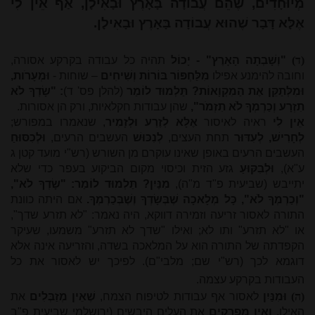
מְיוּחָדִים, שֶׁהֵם עֲבוֹדָה בָּאָרֶץ וּבָאִילָן, אַף אֵין לִי
אֶלָּא דָּבָר שֶׁהוּא עֲבוֹדָה בָּאָרֶץ וּבָאִילָן.
(ד)
"וְשָׁבְתָה הָאָרֶץ" - יָכוֹל
תהיה כל עבודה בקרקע אסורה,
וחובה להימנע אפילו
מִלַּחְפּוֹר בּוֹרוֹת וְשִׁיחִים
– שוחות -
וּמְעָרֹות,
וּמִלְּתַקֵּן אֶת הַמִקְוָאוֹת? תַּלְמוּד לוֹמַר
(להלן פס' ד)
: "שָׂדְךָ לֹא
תִזְרָע וְכַרְמְךָ לֹא תִזְמֹר",
שהן עבודות חקלאיות, ורק הן אסורות.
אֵין לִי
ראיה לאיסור
אֶלָּא לְזֶרַע וּלְזָמִיר
, שנאמרו במפורש;
לְחָרִישׁ, לְעִדּוּר
תחת העצים,
לְנִכּוּשׁ
העשבים הרעים,
וּלְכִסּוּחַ
העשבים הרעים באופן שאינו עוקרם מן השורש (רש"י מועד קטן ג
ע"א),
וּלְבִקּוּעַ
גזע הזית וכיסוי מקום הביקוע בעפר כדי שלא
יתייבש (שביעית פ"ד מ"ה),
מִנַּיִן? תַּלְמוּד לוֹמַר: "שָׂדְךָ לֹא",
"וְכַרְמְךָ לֹא", כָּל מְלָאכָה שֶׁבְּשָׂדְךָ וְשֶׁבְּכַרְמְךָ.
אם היתה כוונת
התורה לאסור זריעה וזמירה דווקא, היה נאמר: "לא תזרע שדך",
או "לא תזרע" ותו לא; ואילו "שדך לא תזרע" משמעו, שעיקר
הקפדתה של התורה הוא על המלאכה בשדה, והזריעה אינה אלא
דוגמא לכך (רש"י שם; מלבי"ם). לפיכך יש לאסור את כל
העבודות בקרקע עצמה.
(ה)
וּמִנַּיִן
לאסור אף עבודות לטיפוח הצמח,
שֶׁאֵין מְזַבְּלִים
את
האילן,
וְאֵין מְפָרְקִים
את העלים היבשים (ירושלמי שביעית פ"ב