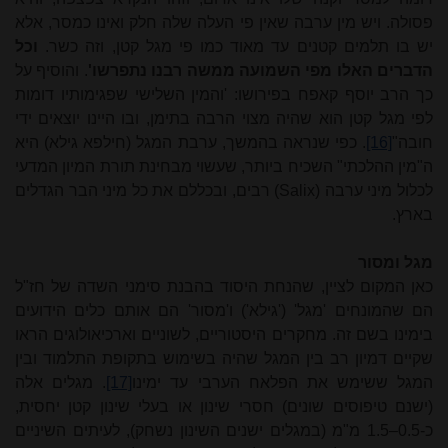
פסולה. ויש מין ערבה שאין פי העלה שלה חלק ואינו כמסר, אלא
יש בו תלמים קטנים עד מאוד כמו פי מגל קטן, וזה כשר.
וכל
הדברים האלו מפי השמועה ממשה רבנו נתפרשו'
. והוסיף על
כך הרב יוסף קאפח בפירושו: 'והמין השלישי שפגימותיו דומות
לפי מגל קטן הוא שהיה מצוי הרבה בתימן, ובו היינו יוצאים ידי
חובה"
[16]
. כפי שנראה בהמשך, ערבת המגל (חילפא גילא) היא
ה"מין ההלכתי" השכיח ביותר, שעשוי מבחינת תורת המיון המדעי
לכלול מיני ערבה
(Salix)
רבים, ובכללם את כל מיני הבר הגדלים
בארץ.
מגל ומסור
כאן המקום לציין, שהנחת היסוד בהבנת סימני השדה של חז"ל
הם שהמונחים 'מגל' ('גילא') ו'מסור' הם אותם כלים הידועים
בימינו בשם זה. מחקרים היסטוריים, לשוניים וארכיאולוגים הראו
שקיים דמיון רב בין המגל שהיה בשימוש בתקופת התלמוד ובין
המגל ששימש את הפלאח הערבי עד ימינו
[17]
. מגלים אלה
(ישנם טיפוסים שונים) חסרי שינון או בעלי שינון קטן יחסית,
כ-0.5
–
1.5 מ"מ (במגלים ישנים השינון נשחק), לעיתים השיניים