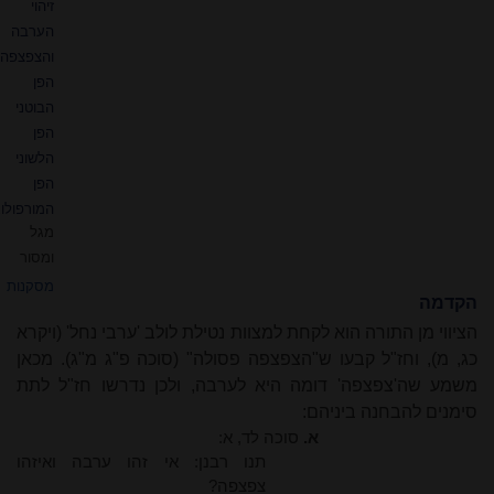
זיהוי
הערבה
והצפצפה
הפן
הבוטני
הפן
הלשוני
הפן
המורפולוג
מגל
ומסור
מסקנות
הקדמה
הציווי מן התורה הוא לקחת למצוות נטילת לולב 'ערבי נחל' (ויקרא
כג, מ), וחז"ל קבעו ש"הצפצפה פסולה" (סוכה פ"ג מ"ג). מכאן
משמע שה'צפצפה' דומה היא לערבה, ולכן נדרשו חז"ל לתת
סימנים להבחנה ביניהם:
א.
סוכה לד, א:
תנו רבנן: אי זהו ערבה ואיזהו
צפצפה?