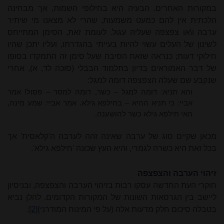
במקורות האחרים. הבעיה היא בחילופי השמות, אך מבחינה
הלכתית אין להם כמעט משמעות, שהרי לא מצאנו מי שיתיר
ערבה ו\או צפצפה שעליה עגול. לעומת זאת, הסימן המתייחס
לשינון של העלים עשוי להיות בעייתי בהגדרתו, ועליו יתכן שהיו
חילוקי דעות; כנראה שזאת הסיבה שעל סימן זה התמקדו בסופו
של דבר האמוראים בדיון בתלמוד הבבלי (סוכה לד, א), אחרי
שנקבע שם שעלה הצפצפה דומה למגל:
והא תניא: דומה למגל
–
כשר, דומה למסר
–
פסול! אמר
אביי: כי תניא ההיא
–
בחילפא גילא. אמר אביי: שמע מינה,
האי חילפא גילא כשר להושענה.
מכאן שקיים סוג של ערבה שאינה זהה לערבה ה'קלאסית' אך
בכל זאת היא כשרה לגמרי, והיא העץ שכונה 'חילפא גילא'.
זיהוי הערבה והצפצפה
חוקרי העת החדשה עסקו רבות בזיהוי הערבה והצפצפה, ובניסיון
ליישב בין הגרסאות השונות של המקורות הקדומים. להלן נביא
בטבלה סיכום חלק מדעות אלה (על פי המינוח המודרני)
[2]
: