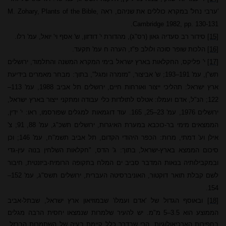
'ערבי נחל' במקרא כוללים את שניהם, ראה
M. Zohary, Plants of the Bible,
.
Cambridge
1982, pp. 130-131
[15]
סידור רב סעדיה גאון (רס"ג), מהדורת י' דודזון, ש' אסף וי' יואל, עמ' רלו.
[16]
הלכות שופר סוכה ולולב פ"ז, הערה ח עמ' תקעד.
[17]
י' פליקס, החקלאות בארץ ישראל בימי המקרא המשנה והתלמוד, ירושלים
תש"ן, עמ' 191
–
193; ש' אביצור, "מזמרה ומגל", בתוך: מבחר מאמרים בידיעת
ארץ ישראל: תהליכי ייצור ואורחות חיים, ירושלים תל אביב 1988, עמ' 113
–
122; הנ"ל, אדם ועמלו: אטלס לתולדות כלי עבודה ומתקני ייצור בארץ ישראל,
ירושלים 1976, עמ' 23
–
25, 165. עוד דוגמאות למגלים שפורסמו, ראו: י' ידין,
הממצאים מימי בר-כוכבא במערת האיגרות, ירושלים תשכ"ג, עמ' 88, 91; צ'
אילן וע' דמתי, מרות: הכפר היהודי הקדום, תל אביב תשמ"ח, עמ' 146; וכן
סיכום הממצא בארץ-ישראל, בתוך: ג' הדס, "חקלאות השלחין בנוה עין-גדי
ובמקבילותיה בנאות המדבר סביב ים המלח בתקופה הרומית-ביזנטית, חיבור
לשם קבלת תואר דוקטור, האוניברסיטה העברית, ירושלים תשס"ג, עמ' 152
–
154.
[18]
ובאוסף הגדול של 'אדם ועמלו' שבמוזיאון ארץ ישראל, שבתל-אביב
הממוצע הוא 3.5
–
5 מ"מ
. יש להעיר שלמרות שנמצאו יחסית הרבה מגלים
בחפירות הארכיאולוגיות, הרי שבדרך כלל קיימת בעיה של השתמרות הברזל.