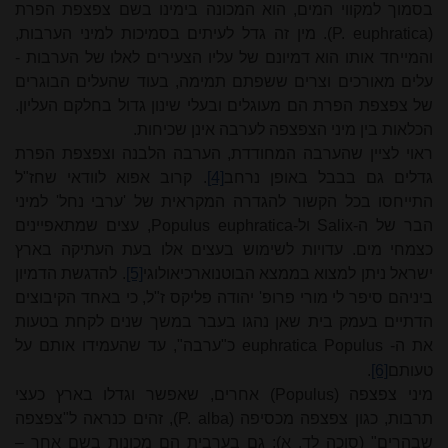
בסמוך למקווי המים, הוא המכונה בימינו בשם צפצפת הפרת
euphratica)
(P.
. מין זה גדל לעיתים בסמיכות למיני הערבות,
והמייחד אותו הוא דמיונם של עליו הצעירים לאלו של הערבות -
עלים מאורכים וצרים ששפתם תמימה, בעוד שהעלים הבוגרים
של צפצפת הפרת הם מעוגלים ובעלי שינון גדול בחלקם העליון.
הכלאות בין מיני הצפצפה לערבה אינן שכיחות.
ראוי לציין שהערבה המחודדת, הערבה הלבנה וצפצפת הפרת
גדלים גם בבבל באופן נרחב
[4]
. קרוב אפוא לוודאי שחז"ל
התייחסו בכל הקשור להגדרה המקראית של 'ערבי נחל' למיני
הבר של ה-
Salix
ול-
euphratica
Populus
, עצים שמתאפיינים
כצמחי מים. עדויות לשימוש בעצים אלו בעת העתיקה בארץ
ישראל ניתן למצוא בממצא הבוטנוארכיאולוגי
[5]
. להדגשת הדמיון
ביניהם סיפר לי מורי פרופ' יהודה פליקס ז"ל, כי באחד הקיבוצים
הדתיים בעמק בית שאן נהגו בעבר במשך שנים לקחת בטעות
את ה-
Populus
euphratica
כ"ערבה", עד שהעמידו אותם על
טעותם
[6]
.
מיני צפצפה (
Populus
) אחרים, שאפשר וגדלו בארץ כעצי
תרבות, כגון צפצפה מכסיפה
(P. alba)
, זהים כנראה ל"צפצפה
שבהרים" (סוכה לד, א); גם בערבית הם מכונות בשם אחר
–