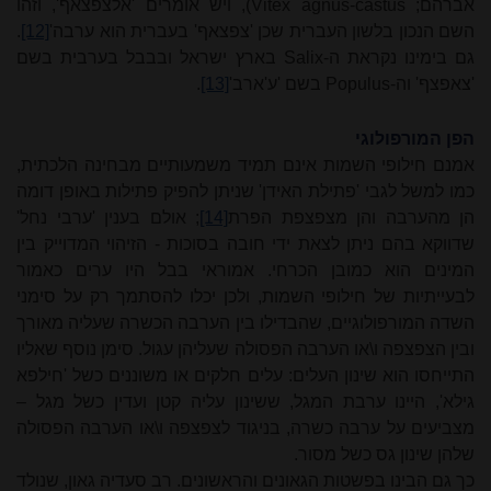
אברהם;
Vitex agnus-castus
), ויש אומרים 'אלצפצאף', וזהו
השם הנכון בלשון העברית שכן 'צפצאף' בעברית הוא ערבה'
[12]
.
גם בימינו נקראת ה-
Salix
בארץ ישראל ובבבל בערבית בשם
'צאפצף' וה-
Populus
בשם 'ע'ארב'
[13]
.
הפן המורפולוגי
אמנם חילופי השמות אינם תמיד משמעותיים מבחינה הלכתית,
כמו למשל לגבי 'פתילת האידן' שניתן להפיק פתילות באופן דומה
הן מהערבה והן מצפצפת הפרת
[14]
; אולם בענין 'ערבי נחל'
שדווקא בהם ניתן לצאת ידי חובה בסוכות - הזיהוי המדוייק בין
המינים הוא כמובן הכרחי. אמוראי בבל היו ערים כאמור
לבעייתיות של חילופי השמות, ולכן יכלו להסתמך רק על סימני
השדה המורפולוגיים, שהבדילו בין הערבה הכשרה שעליה מאורך
ובין הצפצפה ו\או הערבה הפסולה שעליהן עגול. סימן נוסף שאליו
התייחסו הוא שינון העלים: עלים חלקים או משוננים כשל 'חילפא
גילא', היינו ערבת המגל, ששינון עליה קטן ועדין כשל מגל –
מצביעים על ערבה כשרה, בניגוד לצפצפה ו\או הערבה הפסולה
שלהן שינון גס כשל מסור.
כך גם הבינו בפשטות הגאונים והראשונים. רב סעדיה גאון, שנולד