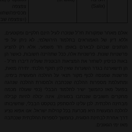
(Salix)
צפצפה
מכסיפה/שחור
(=צפצפה שבה
אולם מאחר שמקורות חז"ל שנזכרו לעיל הינם חלקיים ומקוטעים,
וללא דיון של האמוראים בתלמוד הירושלמי, לא ניתן על פי
הנתונים שבהם לבארם באופן חד משמעי, אלא רק להציע
פרשנויות שונות. פרשנויות אלה, ככל שתהיינה חשובות, כאשר הן
באות כניסיון לשחזר את המציאות הבוטנית שעליה דיברו חז"ל -
הן תישארנה בגדר השערות שאין להן תוקף הלכתי. יתירה מזאת,
פרשנות שמנסה לכוף מקור תנאי על ההלכה המעשית בימינו,
ומתעלמת מספרות ההלכה שנכתבה ולמסורת ההלכה שנהגה
בפועל מאז כהמשך ישיר לתלמוד הבבלי (כפי שעולה מכמה
מחקרים חשובים שנכתבו בסוגיה), אינה יכולה להיות קבילה
מבחינה הלכתית. לכן עלינו להסתפק בטקסט הבבלי, שחשיבותו
להלכה המעשית היא מכרעת בכל קהילות ישראל. אנו אפוא נציע
דרך אחרת לבחינת הסוגיה, כהמשך לספרות ההלכתית שנכתבה
מאז ימי הגאונים.