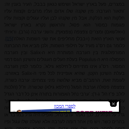
במצרים, פעל בארץ ישראל ושימש כגאון בבבל, העיר בענין זה:
'ותאור הערבה: מין שקנה שלו אדום ועליו מרובים וקצוות עליו
חלקות הוא הנלקח, אבל מין שקנהו לבן ועליו עגולים וקצוות עליו
פגומות כמסור הוא פסול. והראשון נקרא בארץ ישראל
(=אלשאם) ומצרים צפצפה (צפצאף), והשני ערבה (גרב). וראיתי
אנשי הארץ הזאת (=בבל) מחליפים את שני השמות האלה'
[15]
.
כלומר גם רס"ג מעיד על חילופי השמות, ולכן מביא את ההבחנה
המורפולוגית בין הערבה המותרת היא ה-
Salix
ובין הערבה
הפסולה היא ה-
Populus
בעלת העלים העגולים והשינון הגס דמוי
המסור. רס"ג אינו מתייחס ל'חילפא גילא', כלומר למין הערבה
בעלת השינון הקטן, שהיא אופיינית לכל מיני ה-
Salix
באזורנו.
לעומת זאת, הרמב"ם מביא שלושה מיני צמחים: ערבה כשרה,
צפצפה פסולה וערבת המגל (חילפא גילא) שכשרה. וז"ל (הלכות
לולב פ"ז הל' ג-ד): 'ערבי נחל האמורות בתורה אינן כל דבר הגדל
על הנחל, אלא מין ידוע הוא הנקרא ערבי נחל, עלה שלו משוך
כנחל ופיו חלק וקנה שלו אדום, וזה הוא הנקרא ערבה. ורוב מין זה
גדל על הנחלים, לכך נאמר ערבי נחל, ואפילו היה גדל במדבר או
בהרים כשר. ויש מין אחר דומה לערבה אלא שעלה שלו עגול ופיו
דומה למסר וקנה שלו אינו אדום, וזהו הנקרא צפצפה, והיא