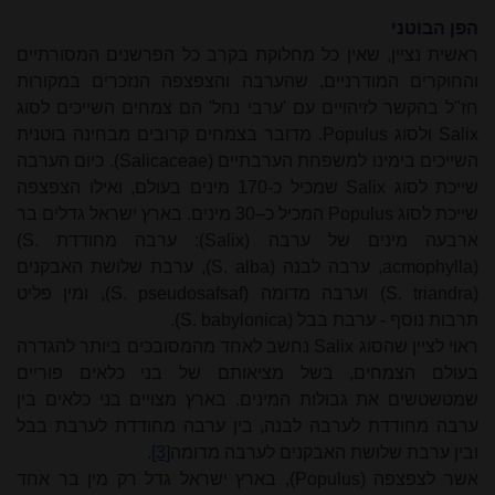
הפן הבוטני
ראשית נציין, שאין כל מחלוקת בקרב כל הפרשנים המסורתיים
והחוקרים המודרניים, שהערבה והצפצפה הנזכרים במקורות
חז"ל בהקשר לזיהויים עם 'ערבי נחל' הם צמחים השייכים לסוג
Salix
ולסוג
Populus
. מדובר בצמחים קרובים מבחינה בוטנית
השייכים בימינו למשפחת הערבתיים
(Salicaceae)
. כיום הערבה
שייכת לסוג
Salix
שמכיל כ-170 מינים בעולם, ואילו הצפצפה
שייכת לסוג
Populus
המכיל כ
–
30 מינים. בארץ ישראל גדלים בר
ארבעה מינים של ערבה
(Salix)
: ערבה מחודדת
(S.
acmophylla)
, ערבה לבנה
(S. alba)
, ערבת שלושת האבקנים
(S. triandra)
וערבה מדומה
(S. pseudosafsaf)
, ומין פליט
תרבות נוסף - ערבת בבל
(S. babylonica)
.
ראוי לציין שהסוג
Salix
נחשב לאחד מהמסובכים ביותר להגדרה
בעולם הצמחים, בשל מציאותם של בני כלאים פוריים
שמטשטשים את גבולות המינים. בארץ מצויים בני כלאים בין
ערבה מחודדת לערבה לבנה, בין ערבה מחודדת לערבת בבל
ובין ערבת שלושת האבקנים לערבה מדומה
[3]
.
אשר לצפצפה
(Populus)
, בארץ ישראל גדל רק מין בר אחד