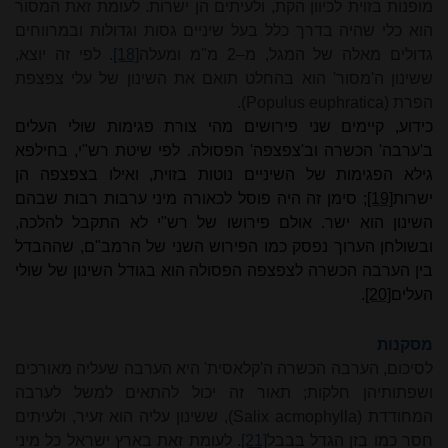
מופנות בזוית לכיוון הקת, ולעיתים הן ישרות. לעומת זאת המסור
הוא כלי שהיה בדרך כלל בעל שיניים גסות וגדולות ובמרווחים
גדולים מאלה של המגל, מ
–
2 מ"מ ומעלה
[18]
. לפי זה יוצא,
ששינון ה'מסור' הוא בהחלט תואם את השינון של עלי צפצפת
הפרת (
euphratica
Populus
).
כידוע, קיימים שני פירושים מהי צורת פגימות שולי העלים
ב'ערבה' הכשרה וב'צפצפה' הפסולה. לפי שיטת רש"י, בחילפא
גילא הפגימות של השיניים נוטות בזוית, ואילו בצפצפה הן
ישרות
[19]
; סימן זה היה פוסל לכאורה מיני ערבות רבות שבהם
השינון הוא ישר. אולם פירושו של רש"י לא התקבל להלכה,
ובשולחן הערוך נפסק כמו הפירוש השני של הרמב"ם, שההבדל
בין הערבה הכשרה לצפצפה הפסולה הוא בגודל השינון של שולי
העלים
[20]
.
מסקנות
לסיכום, הערבה הכשרה ה'קלאסית' היא הערבה שעליה מאורכים
ושפתותיהן חלקות; תאור זה יכול להתאים למשל לערבה
המחודדת (
(Salix acmophylla
, ששינון עליה הוא זעיר, ולעיתים
חסר כמו בזן הגדל בבבל
[21]
. לעומת זאת בארץ ישראל כל מיני