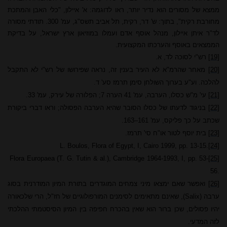
ממצא של מסורים הוא נדיר יותר, ראו לדוגמה: א' איילון, "כלי האבן והמתכת
מחורבת רקית", בתוך: ש' דר, רקית, תל אביב תשס"ג, עמ' 300. תודתי מסורה
לד"ר איתן איילון, מנהל אוסף אדם ועמלו במוזיאון ארץ ישראל, על בדיקת
הממצאים באוסף והערכתו המקצועית.
[19]
רש"י לסוכה לד, א.
[20]
מאחר שהרמ"א לא העיר בענין זה, נראה שפירושו של רש"י לא התקבל
להלכה. וע"ע בערוך השולחן סימן תרמז סע' ד.
[21]
עי' מ"ש כסלו, הערבה, עמ' 41 הערה 7; הפלורה של עירק, עמ' 33.
[22]
בניגוד לדעתו של כסלו הסובר שהיא הערבה הפסולה; וראו דברי ביקורת
שכתב על כך פליקס, עמ' 161
–
163.
[23]
בית יוסף לטור או"ח סי' תרמז.
L. Boulos, Flora of
Egypt
, I,
Cairo
1999, pp. 13-15.
[24]
Flora Europaea (T. G. Tutin & al.),
Cambridge
1964-1993, I, pp. 53-
[25]
56.
[26]
ואפשר שאם ימצאו מיני צמחים המוגדרים בתורת המיון המודרנית בסוג
ערבה
(Salix)
, שאינם מתאימים לסימנים המורפולוגיים של חז"ל, הרי שלכאורה
יהיו פסולים, שכן ברור הוא שאין בהכרח חפיפה בין המיון הסיסטמתי ההלכתי
לזה המדעי.