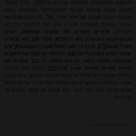
ה-
Salix
המתאימים לסימנים שהיתוו חז"ל
[26]
, ובכך אפשר
לקבוע שבכל קהילות ישראל לתפוצותיהם השתמרה אותה
מסורת רציפה ואמינה של זיהוי "ערבי נחל".
לכן ההסתמכות על
מחקר המנותק ממסורת זיהוי זו אינו יכול להתקבל מבחינה
הלכתית.
הדברים אמורים למי שסבור שצפצפת הפרת
euphratica)
Populus
)
היא ה"חילפא גילא" ולכן היא לכאורה
כשרה למצוה
[27]
, וכן הדבר לגבי האקליפטוס
(Eucalyptus)
שיש
שסברו שהיא כשרה בדיעבד
[28]
. לחילופין אין לקבל את הטוענים
שהערבה הלבנה
(S. alba)
היא פסולה, כי בכך אוסרים את
המותר ויוצרים חומרות שאינן לצורך
[29]
.
לעומת מיני הערבה
(Salix)
שבהם ניתן לצאת ידי חובת ארבעת המינים, ניתן לקבוע
שמיני הצפצפה (
(Populus
הם פסולים בשל מתאר עליהם העגול
ושינון עליהם הגס כשל מסור, ולא מצאנו בין פוסקי ההלכה מי
שהתירם.