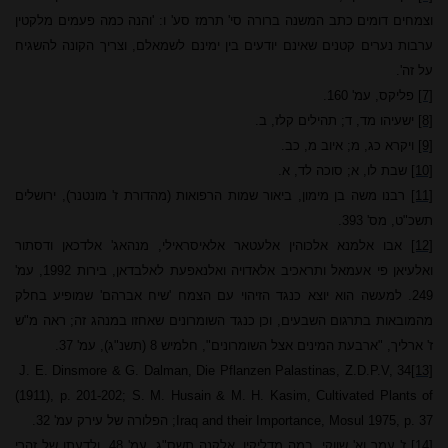
וצמחים דומים כתב המשנה ברורה סי' תרמז סע' ו: 'והנה כמה פעמים מלקטין
ערבות נערים קטנים שאינם יודעים בין ימינם לשמאלם, וצריך הקונה להשגיח
על זה'.
[7]
פליקס, עמ' 160.
[8]
ישעיהו מד, ד; תהילים קלז, ב.
[9]
ויקרא כג, מ; איוב מ, כב.
[10]
שבת לו, א; סוכה לד, א.
[11]
רבנו משה בן מימון, ביאור שמות הרפואות (מהדורת ז' מונטנר), ירושלים
תשכ"ט, מס' 393.
[12]
אבו אלמנא אלכוהין אלעטאר אלאיסראילי, מנהאג' אלדכאן ודסתור
ואלעיאן פי אעמאל ותראכיב אלאדויה ואלנאפעת לאלבדאן, בירות 1992, עמ'
249. למעשה הוא יוצא כנגד הזיהוי עם הצמח 'שיח אברהם' שמופיע בחלק
מהמובאות בתרגום השבעים, וכן כנגד השומרונים שאחזו במנהג זה; ראה מ"ש
ז' ארליך, "ארבעת המינים אצל השומרונים", חלמיש 8 (תשנ"ג), עמ' 37.
J. E. Dinsmore & G. Dalman, Die Pflanzen Palastinas, Z.D.P.V, 34
[13]
(1911), p. 201-202; S. M. Husain & M. H. Kasim, Cultivated Plants of
1975, p. 37
Mosul
Iraq and their Importance,
; הפלורה של עירק עמ' 32.
[14]
ז' עמר וא' שווקי, במה מדליקין, אלקנה תשס"ג, עמ' 48. ולדעתו של זהרי