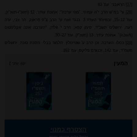
[27]
הראובני, עמ' 83.
[28]
עי' במ"ש הרב י"ה עמיחי, "מהי ערבה", אמונת עתיך, 12 (תשנ"ו-תשנ"ז),
עמ' 12–15, ובמיוחד הערה 3. כנגד זאת עי' הרב צ"פ פראנק, הר צבי, יורה
דעה, ירושלים תשכ"ד, סימן קפא; הרב י' זולדן, "הערבה אינה אקליפטוס
(תגובה)", אמונת עתיך, 13 (תשנ"ז), עמ' 27–30.
[29]
כסלו, הערבה, וכן הרב ע' שטיינזלץ, תלמוד בבלי, מסכת סוכה, ירושלים
תשמ"ד, עמ' 142; וכנגדם פליקס, עמ' 162.
המעין
ישן יותר
}
תמוז
ניסן
תשפ"ו
תשפ"ו
257
258
הצטרף כמנוי