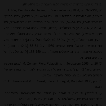
[1]
ד"ו נ
ג ע"ג (מהדורת האקדמיה ללשון העברית עמ' 645-646).
I. Löw, Die Flora der Juden, III, Vienna-Leipzig,1934,
pp. 322-340;
[2]
ב' צ'יזיק, אוצר הצמחים, הרצליה 1952, עמ' 214
–
218; א' פלדמן, צמחי התנ"ך,
תל אביב תשי"ז, עמ' 54
–
57, 155; הנ"ל, צמחי המשנה, תל אביב תשכ"ב, עמ'
249
–
252, 256
–
257; מ' וייכסלפיש (כסלו), "איזהו ערבה ואיזהו צפצפה", טבע
וארץ, יא (תש"ל), עמ' 285
–
290; הנ"ל, "ערבה כשרה, ערבה פסולה וצפצפה",
המעין, תשרי תשל"א (יא, א) עמ' 37
–
49 [להלן: כסלו ערבה]; נ' הראובני, טבע
ונוף במורשת ישראל, נאות קדומים 1980, עמ' 81
–
83 [להלן: הראובני]; י'
פליקס, חי וצומח בתורה, ירושלים תשמ"ד, עמ' 159
–
163 [להלן: פליקס]. ועי'
בתרשים המצורף.
[3]
1966, p. 26
Jerusalem
M. Zohary, Flora Palaestina, I,
(משם הועתקו
האיורים בעמ' 2); וכן נ' פינברון-דותן וא' דנין, המגדיר לצמחי בר בארץ ישראל,
ירושלים תשנ"א, עמ' 95; כסלו, הערבה, עמ' 37.
C. C. Towensend & E. Guest, Flora of
Iraq
, 4,
Baghdad
1980, pp.
[4]
31-40.
[5]
נ' ליפשיץ וג' ביגר, כי האדם עץ השדה, עצי ארץ-ישראל: מאפייניהם,
תולדותיהם ושימושם, אריאל 124
–
125, תשנ"ח, עמ' 115, 120
–
123.
[6]
וכן עי' פליקס, עמ' 163. על הבעייתיות שעשויה להיות בהחלפה בין ערבות