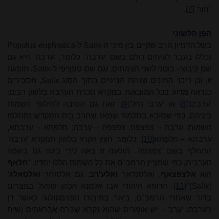
"חור"
[7]
.
הפן הלשוני
בשל הדמיון הרב שקיים בין מיני ה-
Salix
ל-
euphratica
Populus
נכללו בעבר לעיתים כולם בשם 'ערבה'. כלומר, 'ערבה' היא גם
שם קיבוצי- בוטני לשני הצמחים, וגם שם ספציפי ל-
Salix
. תופעה
זו, וכן ריבוי המינים וצורות הביניים בתוך הסוג
Salix
, מסבירים
כנראה מדוע בכל המובאות במקרא נזכרת הערבה בלשון רבים:
'ערבים'
[8]
או 'ערבי נחל'
[9]
. זאת גם הסיבה לחילופי השמות
ביניהם, כפי שמובא בתלמוד שמאז שחרב בית המקדש נתחלפו
השמות: ערבה
–
צפצפה, צפצפה
–
ערבה; חלפתא
–
ערבתא,
ערבתא
–
חלפתא
[10]
. כלומר, העץ הקרוי בלשון המקרא 'ערבה'
התחלף בשם 'צפצפה'. תופעה זו באה לידי ביטוי גם בשפה
הערבית, כפי שמציין הרמב"ם את כל השמות הללו יחדיו: "
חלאף
הוא
אלצפצאף
, ואלסנדאר
ואלע'רב
, גם אלסוחר
ואלסאלג'
(Salix)
"
[11]
. הרופא היהודי אבו אלמנא הכהן שפעל במצרים
בדור שאחרי הרמב"ם, ביאר בחיבורו הפרמקולוגי כאשר דן
בערבה: 'ערב – יש אומרים שהוא נקרא שג'רה אבראהים (שיח