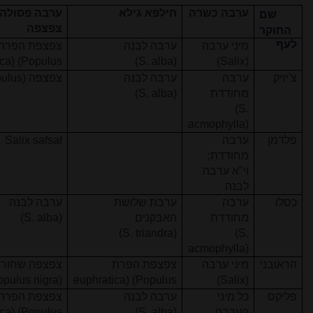
ערבה כשרה
חילפא גילא
ערבה פסולה/
שם
צפצפה
החוקר
לעף
מיני ערבה
ערבה לבנה
צפצפת הפרת
ca)
(Populus
(S. alba)
(Salix)
צ'יזיק
ערבה
ערבה לבנה
צפצפה
ulus)
מחודדת
(S. alba)
(S.
acmophylla)
פלדמן
ערבה
Salix safsaf
מחודדת;
וי"א ערבה
לבנה
כסלו
ערבה
ערבת שלושת
ערבה לבנה
מחודדת
האבקנים
(S. alba)
(S. triandra)
(S.
acmophylla)
הראובני
מיני ערבה
צפצפת הפרת
צפצפה שחור
opulus nigra)
euphratica)
(Populus
(Salix)
פליקס
כל מיני
ערבה לבנה
צפצפת הפרת
הערבה
(S. alba)
(Populus
ca)