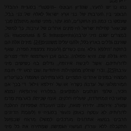
ירוק"
[23]
.
כמו כן יש להעיר, שהדיון הבוטנו
–
היסטורי בסוגיית ההבדל
הבוטני בין הערבות של בני ארץ ישראל לאלה של בני בבל,
שעסקו בו כמה מן החוקרים, הוא עקר, מפני שהוא מתעלם מכך
שבשאר קהילות ישראל היו מינים אחרים של ערבות. כך למשל,
במצרים ישנם מיני ערבה
(S. mucronata & S. tetrasperma)
שאינם גדלים בארץ כלל, ולהם עלים משוננים
[24]
. מינים אלה הם
בחזקת 'חילפא גילא' והם כשרים (לעומת צפצפת הפרת, שאף
היא גדלה שם, והיא פסולה), ובהם אכן השתמשו יהודי מצרים
לדורותיהם. אשר ליבשת אירופה, גדלים בה כשישים מיני
ערבה
[25]
, וברי שחלק מהקהילות היהודיות שם יצאו ידי חובת
המצוה במינים אחרים המצויים בארצותיהם ושעמדו בקריטריון
המורפולוגי של 'ערבה כשרה' או של 'חילפא גילא'. די בכך אם
נזכיר, שלפי הנתונים המופיעים בפלורה אירופיאה נמצא
שהערבה המחודדת, שעליה חלקים, אינה שכיחה בארצות מרכז
ומערב אירופה. יתירה מזאת, עצם העובדה שספרות ההלכה
לדורותיה לא עסקה באופן מעשי בסוגיה זו (לעומת הדיונים
הרבים בנושא אתרוגים מורכבים למשל) מראה שבפועל
התקבלה ללא עוררין הגישה הגמישה שמתירה את כל מיני