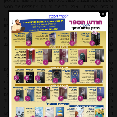
נפשם באמת ומוכנים למות על קידוש השם; הם עומדים בניסיון
והולכים בשמחה - אבל יחד עם זה הם מתפללים עד הרגע
האחרון להצלתם.
מעניין שהשבועה שה' נשבע לאברהם כגמול על העקידה נעדרת
מרוב הפיוטים. גם פיוטים שמתייחסים אל השבועה הזו
מתעלמים מתוכנה, ומסיבים את השבועה לשבועה על סליחה
אע"פ שהסליחה לא נזכרה בפרשה; כנראה שהפייטנים רצו
להדגיש שתפקידנו הוא לעקוד את עצמנו לפני ה' לשם שמים,
שלא ע"מ לקבל פרס.
סיכום
לא לחינם תופסת עקידת יצחק מקום מרכזי בתפילות הימים
הנוראים. עקידת יצחק איננה אירוע חד פעמי בתולדות ישראל -
היא הפתיחה לכל ההיסטוריה של עם ישראל. הקשר המיוחד שלנו
עם הקב"ה מחייב לא אחת את עקידתנו למענו, ומאידך דווקא
נכונות ההקרבה העצמית של ישראל, שבאה לידי ביטוי באירועים
רבים בתולדות ישראל, היא המגלה שישראל הם הנבחרים ע"י ה'
והם עדיו בעולמו. הם העם ששם ה' נקרא עליו, ומקום העקידה
הוא מקום שכינת כבוד ה'. מתוך העקידה אנו מבקשים מה' שינהג