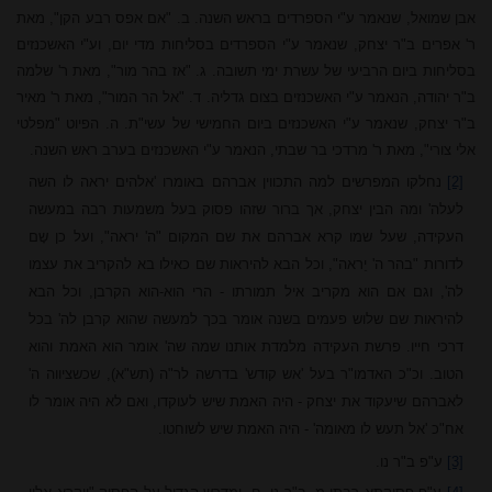
אבן שמואל, שנאמר ע"י הספרדים בראש השנה. ב. "אם אפס רבע הקן", מאת
ר' אפרים ב"ר יצחק, שנאמר ע"י הספרדים בסליחות מדי יום, וע"י האשכנזים
בסליחות ביום הרביעי של עשרת ימי תשובה. ג. "אז בהר מור", מאת ר' שלמה
ב"ר יהודה, הנאמר ע"י האשכנזים בצום גדליה. ד. "אל הר המור", מאת ר' מאיר
ב"ר יצחק, שנאמר ע"י האשכנזים ביום החמישי של עשי"ת. ה. הפיוט "מפלטי
אלי צורי", מאת ר' מרדכי בר שבתי, הנאמר ע"י האשכנזים בערב ראש השנה.
[2]
נחלקו המפרשים למה התכווין אברהם באומרו 'אלהים יראה לו השה
לעלה' ומה הבין יצחק, אך ברור שזהו פסוק בעל משמעות רבה במעשה
העקידה, שעל שמו קרא אברהם את שם המקום "ה' יראה", ועל כן שָם
לדורות "בהר ה' יֵראה", וכל הבא להיראות שם כאילו בא להקריב את עצמו
לה', וגם אם הוא מקריב איל תמורתו - הרי הוא-הוא הקרבן, וכל הבא
להיראות שם שלוש פעמים בשנה אומר בכך למעשה שהוא קרבן לה' בכל
דרכי חייו. פרשת העקידה מלמדת אותנו שמה שה' אומר הוא האמת והוא
הטוב. וכ"כ האדמו"ר בעל 'אש קודש' בדרשה לר"ה (תש"א), שכשציווה ה'
לאברהם שיעקוד את יצחק - היה האמת שיש לעוקדו, ואם לא היה אומר לו
אח"כ 'אל תעש לו מאומה' - היה האמת שיש לשוחטו.
[3]
ע"פ ב"ר נו.