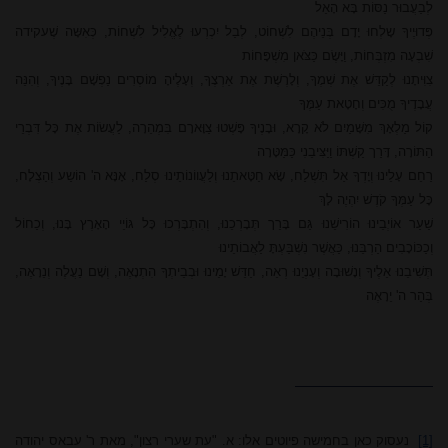
לְבַעֲבוּר נַסּוֹת בָּא הָאֵל
פְּדוּיֶיךָ שָלְחוּ יָדָם בְּנֵיהֶם לִשְׁחוֹט, לְבַל יִכְרְעוּ לֶאֱלִיל לִשְׁחוֹת, כְּאִשָּה שֶׁעקידה
שִׁבְעָה מִזְבְּחוֹת, וַיָּשֶׂם כַּצֹּאן מִשְׁפָּחוֹת
צִוִּיתָנוּ לְקַדֵּשׁ אֶת שְׁמֶךָ, וְלָרֶשֶׁת אֶת אַרְצֶךָ, וְעָלֶיהָ מוֹסְרִים נַפְשָׁם בָּנֶיךָ, וְהִנֵּה
עֲבָדֶיךָ מֻכִּים וְחָטָאת עַמֶּךָ
קוֹל מַלְאָךְ מִשָּׁמַיִם לֹא קָרָא, וּבָנֶיךָ פָּשְׁטוּ צַוָּארָם בִּמְהֵרָה, לַעֲשׂוֹת אֶת כָּל דִּבְרֵי
הַתּוֹרָה, דָּרַך קַשְׁתּוֹ וַיַּצִּיבֵנִי כַּמַּטָּרָה
רַחֵם עָלֵינוּ וְיָדְךָ אַל תִּשְׁלַח, שָׂא חַטָּאתֵנוּ וְלַעֲווֹנוֹתֵינוּ סְלַח, אָנָּא ה' הוֹשַע וְהַצְלָח,
כָּל עַמְּךָ קֹדֶשׁ יִהְיֶה לָךְ
שַׁעַר אוֹיְבֵינוּ הוֹרִישֵׁנוּ גַּם בָּרֵך תְּבָרְכֵנוּ, וְהִתְבָּרְכוּ כָּל גּוֹיֵי הָאָרֶץ בָּנוּ, וְכַחוֹל
וְכַכּוֹכָבִים הַרְבֵּנוּ, כַּאֲשֶׁר נִשְׁבַּעְתָּ לַאֲבוֹתֵינוּ
תְּשִׁיבֵנוּ אֵלֶיךָ וְנָשׁוּבָה וְעָנְיֵנוּ רְאֵה, חַדֵּשׁ יָמֵינוּ וּבְבֵיתְךָ הִתְנָאֶה, וְשָׁם נַעֲלֶה וְנֵרָאֶה,
בְּהַר ה' יֵרָאֶה
[1]
נעסוק כאן בחמישה פיוטים אלו: א. "עת שערי רצון", מאת ר' עבאס יהודה