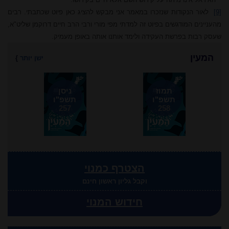
[9]
לאור הנקודות שנזכרו במאמר אני מבקש להציג כאן פיוט שכתבתי. רבים
מהעניינים המודגשים בפיוט זה למדתי מפי מורי ורבי הרב חיים דרוקמן שליט"א,
שעסק רבות בפרשת העקידה ולימד אותנו אותה באופן מעמיק.
המעין
ישן יותר
}
תמוז
ניסן
תשפ"ו
תשפ"ו
257
258
הצטרף כמנוי
וקבל גליון ראשון חינם
חידוש המנוי