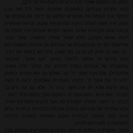
יצחק; זהו המקום שאליו יבוא זרעו להיראות את פני ה'
[2]
.
לְמה התכווין אברהם בתשובתו 'אלוקים יראה לו'? מה הבין
יצחק? ואיך לעומת אלו מתפרש הפסוק על ידינו? גם שאלתו של
יצחק 'איה השה לעולה' ניתנת לפרשנויות שונות, ונראה שהתורה
בכוונה אינה מבהירה אותה. אפשר לפרש שיצחק אינו מעלה על
דעתו שהוא הקרבן, אלא שואל שאלה פשוטה, שאך טבעי
שתישאל. לפי זה גם תשובתו של אברהם אך טבעית ופשוטה היא
- ה' הוא זה שיתן לנו קרבן, מה שאכן התרחש בסופו של דבר.
מעין פירוש זה אפשר לראות בפיוט "אם אפס", המבאר
שתשובתו של אברהם נועדה להרגיע את יצחק: "מלין השיבו
מלהבהילו, ענה אביו ואמר לו" וכו'. ואולם גם הוא מסיים בפסוק
"וידע ה' את אשר לו", כלומר האמירה שאלוקים יראה לו השה
באה לרמוז שלא רק את השה יבחר ה', אלא גם את ה'קרבן'
הנבחר, ואת זרעו - העם אשר לו. המקום הופך בסופו מ'ה' יראה' -
ל'בהר ה' יראה': תהליך העקידה לא נועד להביא להקרבת האיל,
אלא עמידתו של אברהם בניסיון מובילה לבחירתו ובחירת יצחק
וזרעו לעם סגולה, לבחירת מקום השראת השכינה לדורות
ולשבועת ה' לאברהם ולזרעו.
כמובן שנקודה זו בולטת פי כמה בפיוטים המפרשים שיצחק מבין