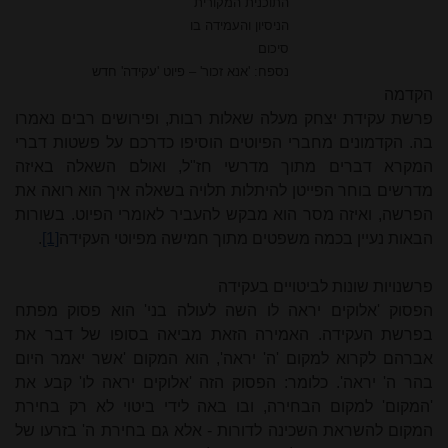
התוכנית המקורית
הניסיון והעמידה בו
סיכום
נספח: 'אנא זכור' – פיוט 'עקידה' חדש
הקדמה
פרשת עקידת יצחק מעלה שאלות רבות, ופירושים רבים נאמרו
בה. הקדמונים מחברי הפיוטים הוסיפו כדרכם על פשטות דברי
המקרא דברים מתוך מדרשי חז"ל, ואולם השאלה באיזה
מדרשים בוחר הפייטן להיתלות תלויה בשאלה איך הוא רואה את
הפרשה, ואיזה מסר הוא מבקש להעביר לאומרי הפיוט. בשורות
הבאות נעיין בכמה משפטים מתוך חמישה מפיוטי העקידה
[1]
.
פרשנויות שונות לביטויים בעקידה
הפסוק 'אלוקים יראה לו השה לעולה בני' הוא פסוק מפתח
בפרשת העקידה. האמירה הזאת מביאה בסופו של דבר את
אברהם לקרוא למקום 'ה' יראה', הוא המקום 'אשר יאמר היום
בהר ה' יראה'. כלומר: הפסוק הזה 'אלוקים יראה לו' קבע את
'המקום' למקום הבחירה, ובו באה לידי ביטוי לא רק בחירת
המקום להשראת השכינה לדורות - אלא גם בחירת ה' בזרעו של