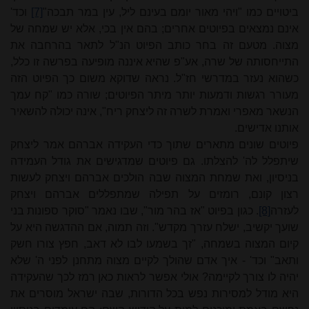
ביטויים כמו "ויהי מאור יומם בעינם ליל, עין במר תבכה"
[7]
וכד'
אינם נמצאים בפיוטים אחרים; בהם אין בכי, אלא יש שמחה של
מצוה. מטעם זה בחר כותב הפיוט הנ"ל לתאר בהרחבה את
התייחסותה של שרה, אע"פ שהיא איננה מופיעה בפרשה זו כלל,
כשהוא נעזר במדרשי חז"ל. נראה שדוקא משום כך הפיוט הזה
מעורר רגשות ודמעות יותר מיתר הפיוטים; שורה כמו "קח עמך
הנשאר מאפרי ואמרת לשרה זה ליצחק ריח", אינה יכולה להשאיר
אותנו אדישים.
פיוטים שונים מתארים שתוך כדי העקידה אברהם אמר ליצחק
שיתפלל לה' להצלתו. גם פיוטים שמדגישים את גודל העמידה
בניסיון, ואת שמחת המצוה שבה הולכים אברהם ויצחק לעשות
רצון קונם, רומזים על תפילה שמתפללים אברהם ויצחק
לעזרה
[8]
. כגון בפיוט "אז בהר מור", שבו נאמר "סוקר ספונות בני
שועך יקשיב, ישלח עזרך מקדש". וזה תמוה, אם ההדגשה היא על
קיום המצוה בשמחה, "זך בשמעו לבו לא דאב, חפץ צורו חשק
ותאב" וכד' - איך אדם שהולך לקיים מצוה מתחנן לפני ה' שלא
יהיה לו צורך לקיימה? אולי אפשר לראות כאן רמז לכך שהעקידה
היא מודל למסירות נפש בכל הדורות, שבה ישראל מוסרים את