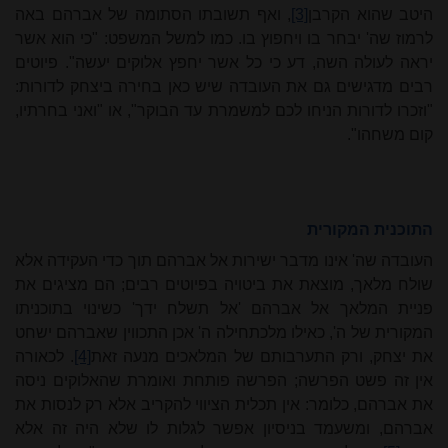
היטב שהוא הקרבן
[3]
, ואף תשובתו הסתומה של אברהם באה
לרמוז שה' יבחר בו ויחפוץ בו. כמו למשל המשפט: "כי הוא אשר
יראה לעולה השה, דע כי כל אשר יחפץ אלוקים יעשה". פיוטים
רבים מדגישים גם את העובדה שיש כאן בחירה ביצחק לדורות:
"וזכרו לדורות הניחו לכם למשמרת עד הבוקר", או "ואני בחרתיו,
קום משחהו".
התוכנית המקורית
העובדה שה' אינו מדבר ישירות אל אברהם תוך כדי העקידה אלא
שולח מלאך, מוצאת את ביטויה בפיוטים רבים; הם מציגים את
פניית המלאך אל אברהם 'אל תשלח ידך' כשינוי בתוכניתו
המקורית של ה', כאילו מלכתחילה ה' אכן התכווין שאברהם ישחט
את יצחק, ורק התערבותם של המלאכים מנעה זאת
[4]
. לכאורה
אין זה פשט הפרשה; הפרשה פותחת ואומרת שהאלוקים ניסה
את אברהם, כלומר: אין תכלית הציווי להקריב אלא רק לנסות את
אברהם, ומשעמד בניסיון אפשר לגלות לו שלא היה זה אלא