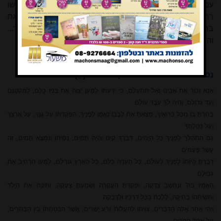
עמנו לפנים משורת הדין, כי אנו נושאי שמו בעולמו: "כן יכבשו
רחמיך את כעסך מעלינו". פרשת העקידה מוליכה למדרגת
בחירת ישראל: "כי ברך אברכך והרבה ארבה את זרעך...
והתברכו בזרעך כל גויי הארץ".
[9]
נספח: 'אנא זכור' – פיוט 'עקידה' חדש
אָנָּא זְכוֹר אֶת אָבִינוּ וְאַל תִּתְעַלָּם, כִּי יְדַעְתּוֹ לְמַעַן יְצַוֶּה אֶת בָּנָיו כֻלָּם, לְמִקְטַנָּם
וְעַד גְּדוֹלָם, וְהָיָה לְךָ עֶבֶד עוֹלָם
בָּחַרְתָּ בוֹ מִכָּל בְּרוּאֶיךָ, מָצָאתָ אֶת לְבָבוֹ נֶאֱמָן לְפָנֶיךָ, הִפְקַדְתּוֹ עַל גַנֶּךָ, עַל אַרְצְךָ
וְעַל נַחֲלָתֶךָ
גַּם הִתְהַלֵּך לְפָנֶיךָ כָּל הַיָּמִים, דְּבָרְךָ קִיֵּם וְהָיָה תָּמִים, נִסִּיתוֹ וְנִמְצָא תָמִים, זֶה
עֶשֶׂר פְּעָמִים
דִּבַּרְתָּ הֱיוֹתוֹ לְפָנֶיךָ לְעוֹלָם, כָּל הָעֵדָה כֻלָּם, כָּל הָאָרֶץ גּוֹרָלָם, לְמַעַן הַרְחִיב אֶת
גְּבוּלָם
הֶאֱמִין בה' וְנֶחְשָׁב צְדָקָה, וּפָקַדְתָּ הָעֲקָרָה וְשָמַעְתָּ צְעָקָה, וַתִּקַּח אֶת הַיֶּלֶד
וַתְּשִׁיתֵהוּ בְחֵיקָהּ, לָלֶכֶת בְּכָל דְּרָכַיו וּלְדָבְקָה
וַיְהִי אַחַר אֵלֶּה הַדְּבָרִים, צִוִּיתוֹ לְהַעֲלוֹת זֶרַע יְשָׁרִים, אֲשֶׁר הִבְטַחְתּוֹ בֵּין הַבְּתָרִים,
עַל אַחַד הֶהָרִים