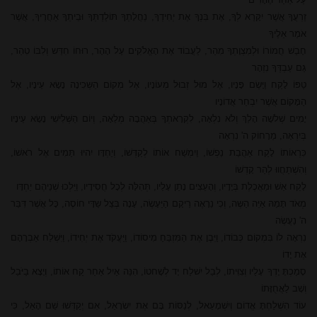
זַרְעֲךָ אֲשֶׁר יִקָּרֵא לְךָ, אֶת בִּנְךָ אֶת יְחִידְךָ, נַחֲלָתְךָ תּוֹלַדְתְּךָ וּבֵיתְךָ אַחֲרֶיךָ, אֲשֶׁר
אֹמַר אֵלֶיךָ
חָבַשׁ חֲמוֹרוֹ וּלְמִצְוָתְךָ מִהַר, לַעֲבוֹד אֶת הָאֱלֹקִים עַל הָהָר, רוּחוֹ חִדֵּש וְלִבּוֹ טִהַר,
גַּם עַבְדְּךָ נִזְהָר
טַפּוֹ לָקַח וַיָּשֶׂם פָּנָיו, אֶל מוּל זְבוּל מְעוֹנָיו, אֶל מְקוֹם הַשְּכִינָה נָשָׂא עֵינָיו, אֶל
הַמָּקוֹם אֲשֶׁר יִבְחַר אֲדוֹנָיו
יָמִים שְׁלֹשָה הָלַךְ וְלֹא נִלְאָה, לִקְרָאתְךָ בְּאַהֲבָה מְלֵאָה, וְיוֹם הַשְּׁלִישִׁי נָשָׂא עֵינָיו
בְּיִרְאָה, מֵרָחוֹק ה' נִרְאָה
כִּרְאוֹתוֹ לָקַח אַהֲבַת נַפְשׁוֹ, וַיִמְשַׁח אוֹתוֹ לְקַדְּשׁוֹ, וְיַחְדָּו יִהיוּ תַּמִים אֶל רֹאשׁוֹ,
וְהִשְׁתַחֲווּ לְהַר קָדְשׁוֹ
לָקַח אֵשׁ וּמַאֲכֶלֶת בְּיָדָיו, וְהָעֵצִים נָתַן עָלַיו, תְּהִלָּה לְכָל חֲסִידָיו, וַיֵּלְכוּ שְׁנֵיהֶם יַחְדָּו
מְאֹד תָּמַהּ אַיֵּה הַשֶּה, וְכִי נֵרָאֶה רֵיקָם הַיֵּעָשֶׂה, עָנָה בְּצֵל שַדָּי חוֹסֶה, כָּל אֲשֶׁר דִּבֵּר
ה' נַעֲשֶׂה
נִרְאָה לוֹ בִּמְקוֹם כְּבוֹדוֹ, וַיִּבֶן אֶת הַמִּזְבֵּחַ מִיסוֹדוֹ, וַיַּעֲקֹד אֶת יְחִידוֹ, וַיִּשְׁלַח אַבְרָהָם
אֶת יָדוֹ
סָמַכְתָּ יָדְךָ עָלַיו וְצִוִּיתוֹ, לְבַל יִשׁלַח יָד לְשָׁחטוֹ, הִנֵּה אַיִל אַחַר קַח אוֹתוֹ, וְיָצָא בַיֹּבֵל
וְשָׁב לַאֲחֻזָּתוֹ
עוֹד הִשְׁלַחְתָּ אֱדוֹם וְיִשְׁמָעֵאל, לְנַסּוֹת בָּם אֶת יִשְׂרָאֵל, אִם יְקַדְּשׁוּ שֵׁם הָאֵל, כִּי