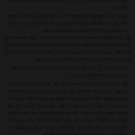
[4]
ע"פ פסיקתא רבתי מ, ב"ר נו, ח, ומדרש הגדול על הפסוק "ויקרא אליו
מלאך ה'".
[5]
וכן הבינה בפשטות הגמ' בתענית ד, א. וראה שם גם ברש"י ד"ה וכתיב
אשר לא צויתי. וזה שה' שולח אליו מלאך - כי אל כל הנביאים מלבד משה
ה' אינו מדבר בדרך כלל בהקיץ אלא באמצעות מלאך.
[6]
כאשר הפיוט מדגיש את ההליכה בשמחה בלי הרהור - קשה באותה נשימה
להראות עד כמה הניסיון קשה, וההרגשה היא של הליכה בשמחה לקראת דבר
חיובי וטוב. גם ביטויים כ"ונפשו קשורה בנפשו", "ראותו אביו נשכל שכול" ועוד,
אין בהם כדי להשפיע על האווירה הכללית העולה מתוך השיר.
[7]
ע"פ ב"ר נו, ח: "ועיניו מורידות דמעות ונופלות דמעות לעיניו של יצחק...
ואעפ"כ הלב שמח לעשות רצון יוצרו".
[8]
מקור הדברים ביל"ש בראשית רמז קא, שהיה יצחק מסכים בפיו
ובמעשיו, ובלבו אומר מי יצילני, עזרי מעם ה' וכו' (מובא בשם אדר"נ כת"י
בתורה שלמה). כלומר: הוא הולך בלי פקפוק, אך מייחל להצלה. דומה לכך
המדרש בב"ר שם 'אלהים יראה לו השה, ואם לא בני לעולה'; וכן הוא
מצוטט בפיוט "אל הר המור": "פרי צדיק כהאזין במלה, צור יראה לו השה
ואם לא בני לעולה". המדרש הזה מבאר למה היה צורך באיל. אנו הולכים
לעבוד את ה' בכל מקרה; אם יהיה צורך - נקריב לו גם את עצמנו, אך
האידאל אינו מיתה על קידוש השם אלא חיים בקידושו.