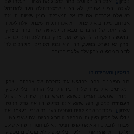
ניסיון
[5]
. אבל רוב הפיוטים בחרו להציג את הציווי "והעלהו שם
לעולה" כציווי אמיתי, ולא כציווי שמלכתחילה נועד להתבטל
כשישלח אברהם את ידו אל המאכלת; בזמן שציווה ה' את
אברהם שיקריב את יצחק הוא אכן התכווין שיצחק יעלה לעולה.
הצגה זאת של הדברים מבארת למעשה שה' בחר ביצחק,
ובמעשה העקידה ה' הקדיש את יצחק ובניו לעבודתו; וגם אם
יצחק לא נשחט בפועל, הרי הוא ובניו מסורים ומוקרבים לה'
לדורות מרגע שיצחק עלה על גבי המזבח.
הניסיון והעמידה בו
רוב הפייטנים בחרו להדגיש את גדולתם של אברהם ויצחק,
המקיימים את ציוויו של ה' בזריזות, בלי הרהור ובלי פקפוק.
המחיר שמשלם הפייטן כשהוא מדגיש בדרך שירית את גודל
העמידה
בניסיון, הוא שהוא איננו מדגיש דיו את גודל הניסיון
עצמו
[6]
. מסתבר שהפייטנים סומכים בענין זה שנבין בעצמנו את
גודלו של ניסיון מעין זה. מבחינה זו חריג הפיוט "עת שערי רצון",
שבחר להבליט דוקא את
קושי
הניסיון; אולם המחיר שהוא שילם
על כך הוא שהזריזות וההליכה בלי פקפוק לא מובלטים מספיק.