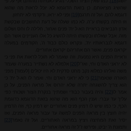
יושגו
[18]
, כמו שאין הציור השכלי מגיע לאמיתת מהותם אף על פי
שהשיג מציאותם, כן בזאת הדוגמא לא יוכל לראות מה שהוא
דוגמא להם. ועל זה תרגם
[19]
ופני לא יראו, ודקדמי לא יתחזון.
וזו היתה בקשתו ע"ה. לא כמו שעלה על דעת החושבים שבקשת
אדון הנביאים בראיית הא-ל ית' פנים ואחור, חלילה לו וחס ושלום
מזה. אבל שאלתו ובקשתו היתה להשיג כל אלו העניינים אשר הם
דוגמא לנבראותיו ית', ונקראו כולם כבוד ה', הקודמים במעלה
יקראם פנים, ואשר הם אחריהם יקראם אחוריים.
וראיית הפנים היא נמנעת. וזה שאמר לא תוכל לראות את פני כי
לא יראני האדם וחי, ואז"ל
[20]
אלמלא לא נשתייר במערה שעמד
משה ואליהו כמלוא נקב מחט סדקית לא היו יכולים [לעמוד] מפני
האורה שנאמר
[21]
כי לא יראני האדם וחי. ואמר לו הא-ל ית' כי
הוא צריך להשגחה יתרה שלא יהרוס אל מראה הפנים, על כן
אמר לו
[22]
והיה בעבור כבודי ושמתיך בנקרת הצור ושכותי כפי
עליך עד עברי. וענין הכף הוא מה שהוא בזאת הדוגמא כדוגמת
הכף, כי כמו שיש לו דמיון פנים ואחוריים יש דמיון כף, וזה הדמיון
יהיה חוצץ בין מראה הפנים למשה עד עבור מראה הפנים, ואז
יסיר זאת המחיצה ויציץ במראה האחוריים. ועל זה נאמר
[23]
ותמונת ה' יביט, ופירשו ז"ל זה מראה אחוריים.