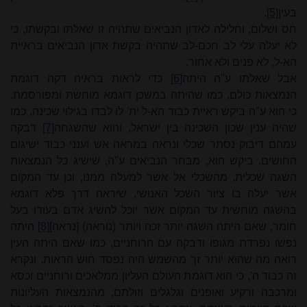
בעין
[5]
.
חס ושלום, וחלילה לאדון הנביאים שתהיה זו שאלתו ובקשתו, כי
לא יעלה עלי לב חכם-לב שתהיה בקשת אדון הנביאים בראיית
הא-ל, לא פנים ולא אחור.
אבל שאלתו ע"ה היתה
[6]
כדי לראות בראיה דקה דוגמת
הנמצאות כולם, כמו שהיתה במשכן דוגמא מוחשת ומפורסמת.
כי הוא ע"ה ביקש ראיית כבוד הא-ל ית' לו לבדו בגילוי שכינה, כמו
שהיה ענין שכון השכינה בין ישראל, והוא שהשגחה
[7]
דבקה
עמהם דיבוק נסתר שכלי ונראה במראה אש וענני כבוד ישיגום
החושים. ביקש הוא, מבחר הנביאים ע"ה, שישיג כל הנמצאות
השגה שכלית, מהשכלי אל אשר למעלה ממנו, וכן עד המקום
אשר יעלה בו ציור השכל האנושי, שיראה דרך פלא דוגמא
בהשגה מוחשית עד המקום אשר יוכל להשיג אדם בעודו בעל
חומר, שאם היתה השגה יותר זכה ויותר (נוראה) [נראה]
[8]
היתה
נפשו נפרדת מגופו ודבקה עם הרוחניים, כמו שאם היתה העין
רואה מה שהוא יותר זך מהשמש היה נפסד חוש הראות. ונקרא
זה כבוד ה', כי הוא דוגמת העולם העליון ממלאכים ורוחניים וכסא
ומרכבה ורקיע ואופנים וגלגלים וזולתם, מהנמצאות העליונות