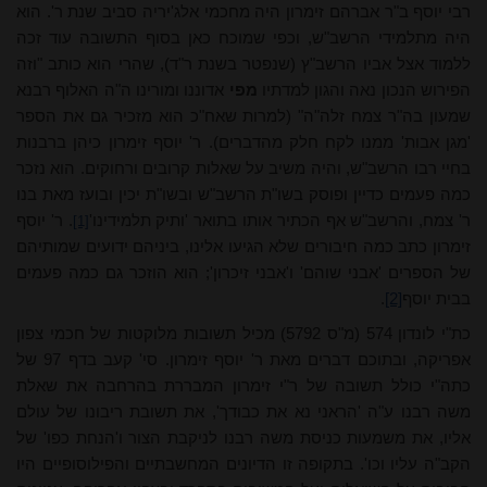
רבי יוסף ב"ר אברהם זימרון היה מחכמי אלג'יריה סביב שנת ר'. הוא
היה מתלמידי הרשב"ש, וכפי שמוכח כאן בסוף התשובה עוד זכה
ללמוד אצל אביו הרשב"ץ (שנפטר בשנת ר"ד), שהרי הוא כותב "וזה
הפירוש הנכון נאה והגון למדתיו
מפי
אדוננו ומורינו ה"ה האלוף רבנא
שמעון בה"ר צמח זלה"ה" (למרות שאח"כ הוא מזכיר גם את הספר
'מגן אבות' ממנו לקח חלק מהדברים). ר' יוסף זימרון כיהן ברבנות
בחיי רבו הרשב"ש, והיה משיב על שאלות קרובים ורחוקים. הוא נזכר
כמה פעמים כדיין ופוסק בשו"ת הרשב"ש ובשו"ת יכין ובועז מאת בנו
ר' צמח, והרשב"ש אף הכתיר אותו בתואר 'ותיק תלמידינו'
. ר' יוסף
[1]
זימרון כתב כמה חיבורים שלא הגיעו אלינו, ביניהם ידועים שמותיהם
של הספרים 'אבני שוהם' ו'אבני זיכרון'; הוא הוזכר גם כמה פעמים
בבית יוסף
[2]
.
כת"י לונדון 574 (מ"ס 5792) מכיל תשובות מלוקטות של חכמי צפון
אפריקה, ובתוכם דברים מאת ר' יוסף זימרון. סי' קעב בדף 97 של
כתה"י כולל תשובה של ר"י זימרון המבררת בהרחבה את שאלת
משה רבנו ע"ה 'הראני נא את כבודך', את תשובת ריבונו של עולם
אליו, את משמעות כניסת משה רבנו לניקבת הצור ו'הנחת כפו' של
הקב"ה עליו וכו'. בתקופה זו הדיונים המחשבתיים והפילוסופיים היו