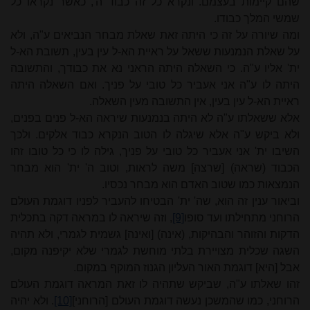
שהם קיימות בעצמם. ונקרא כל זה כבוד ה', כאשר נקראו כל
שמשי המלך כבודו.
ומה שיורה על זה כי היתה זאת שאלת מבחר הנביאים ע"ה, ולא
על שאלת הנמנעות ששאל על ראיית הא-ל עין בעין, תשובת הא-ל
ית' אליו ע"ה. כי השאלה היתה הראני נא את כבודך, והתשובה
היתה לו ע"ה אני אעביר כל טובי על פניך. ואם השאלה היתה
ראיית הא-ל עין בעין, אין התשובה מעין השאלה.
אלא ששאלתו ע"ה לא היתה בנמנעות שיראה הא-ל פנים בפנים,
ולא ביקש ע"ה אלא שיגלה לו הטוב הנקרא כבוד אלקים. ולכך
השיבו ית' אני אעביר כל טובי על פניך, גילה לו כי כל טובו זהו
הכבוד (שראה) [שרצה] משה לראות, וטוב ה' ית' הוא מבחר
הנמצאות כמו שטוב האדם הוא מבחר נכסיו.
וביאור ענין זה הוא, שה' ית' הבטיחו להעביר לפניו דוגמת העולם
הרוחני מתחילתו ועד סופו
[9]
, וזה שיראה לו במראה דקה בתכלית
הדקות והזוהר והבהיקות, (אינה) [ואינה] גשמית לגמרי, ולא תהיה
השגה שכלית מצויירת בלתי מוחשת לגמרי שלא יקיפנה מקום,
אבל [היא] דוגמת האור העליון הגנוז המוקף במקום.
זהו שאלתו ע"ה, שביקש שתהיה לו זאת המראה דוגמת העולם
הרוחני, כמו שהמשכן נעשה דוגמת העולם [הרוחני]
[10]
. ולא יהיה