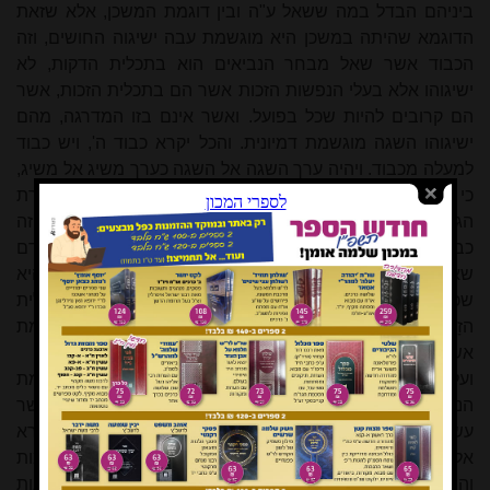
ביניהם הבדל במה ששאל ע"ה ובין דוגמת המשכן, אלא שזאת
הדוגמא שהיתה במשכן היא מוגשמת עבה ישיגוה החושים, וזה
הכבוד אשר שאל מבחר הנביאים הוא בתכלית הדקות, לא
ישיגוהו אלא בעלי הנפשות הזכות אשר הם בתכלית הזכות, אשר
הם קרובים להיות שכל בפועל. ואשר אינם בזו המדרגה, מהם
ישיגוהו השגה מוגשמת דמיונית. והכל יקרא כבוד ה', ויש כבוד
למעלה מכבוד. ויהיה ערך השגה אל השגה כערך משיג אל משיג,
כי הקרוב להיות שכל נבדל כמשה ישיגנה קרובה להיות נעדרת
הגשמיות, ושאר הנביאים ישיגוה קרובה למוגשמת, ונקרא זה
כבוד ה'. וכבר השיג ע"ה זאת ההשגה השכלית והגיע אליה קודם
שאלתו זה, אבל רצה בשאלתו זאת שיראה זאת ההשגה אשר היא
שכלית, ביקש להשיגה לראות בעיניו השגה דקה בעיניו בתכלית
הזָכות למאוד, לא שתהיה גשמית דוגמת זאת ההשגה המוגשמת
אשר היתה מצויה לראותה בתכלית הדקות.
ועל זה אמר לו אני אעביר כל טובי
[11]
, והוא הכבוד, דוגמת
הנמצאות כולם אשר נאמר עליהם
[12]
וירא אלקים את כל אשר
עשה והנה טוב מאד, ונאמר בנמצא הראשון בבריאה
[13]
וירא
אלקים את האור כי טוב. וזה הכבוד הוא ממוצע בין הגשמות
והיעדר הגשמות, ויש לו פנים ואחוריים, כי הנמצאות הראשונות