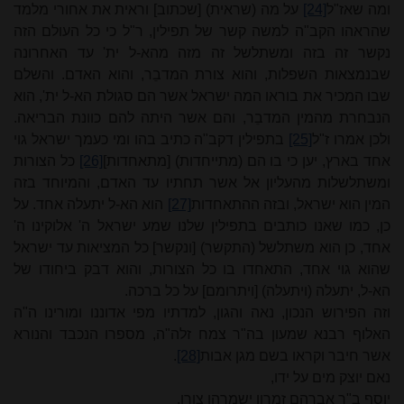
ומה שאז"ל
[24]
על מה (שראית) [שכתוב] וראית את אחורי מלמד
שהראהו הקב"ה למשה קשר של תפילין, ר"ל כי כל העולם הזה
נקשר זה בזה ומשתלשל זה מזה מהא-ל ית' עד האחרונה
שבנמצאות השפלות, והוא צורת המדבֵר, והוא האדם. והשלם
שבו המכיר את בוראו המה ישראל אשר הם סגולת הא-ל ית', הוא
הנבחרת מהמין המדבֵר, והם אשר היתה להם כוונת הבריאה.
ולכן אמרו ז"ל
[25]
בתפילין דקב"ה כתיב בהו ומי כעמך ישראל גוי
אחד בארץ, יען כי בו הם (מתייחדות) [מתאחדות]
[26]
כל הצורות
ומשתלשלות מהעליון אל אשר תחתיו עד האדם, והמיוחד בזה
המין הוא ישראל, ובזה ההתאחדות
[27]
הוא הא-ל יתעלה אחד. על
כן, כמו שאנו כותבים בתפילין שלנו שמע ישראל ה' אלוקינו ה'
אחד, כן הוא משתלשל (התקשר) [ונקשר] כל המציאות עד ישראל
שהוא גוי אחד, התאחדו בו כל הצורות, והוא דבק ביחודו של
הא-ל, יתעלה (ויתעלה) [ויתרומם] על כל ברכה.
וזה הפירוש הנכון, נאה והגון, למדתיו מפי אדוננו ומורינו ה"ה
האלוף רבנא שמעון בה"ר צמח זלה"ה, מספרו הנכבד והנורא
אשר חיבר וקראו בשם מגן אבות
[28]
.
נאם יוצק מים על ידו,
יוסף ב"ר אברהם זמרון ישמרהו צורו.