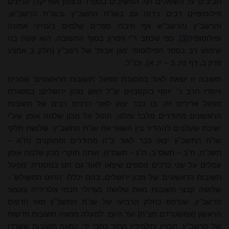
חביבים על השואלים ועל המשיבים בספרד ובצפון אפריקה; עניינים
פילוסופיים רבים נידונו גם בשו"ת התשב"ץ ובשו"ת הרשב"ש,
והרשב"ץ והרשב"ש אף חיברו ספרים שלמים בענייני אמונה
ופילוסופיה
[3]
. כפי שכתב ר"י זימרון בסוף התשובה, הוא עשה בה
שימוש רב בספר הפילוסופי 'מגן אבות' של רשב"ץ (חלק ב אמצע
פרק ב, דף טז, ב – יז, א), וכנ"ל.
תשובה זו יוצאת לאור במסגרת מפעל 'תשובות הראשונים' שהכינו
וייסדו הרב ר' יוסף בוקסבוים זצ"ל ראש מכון ירושלים; במסגרת
מפעל אדירים זה, בו כבר יצאו לאור כרכים רבים של תשובות
הראשונים מהודרים מלבר ומלגו, הוטל על מכון שלמה אומן שע"י
ישיבת שעלבים לההדיר בין השאר את שו"ת התשב"ץ. שלושת חלקי
שו"ת התשב"ץ יצאו כבר לאור ב"ה מהודרים ומתוקנים (ח"א –
תשנ"ח, ח"ב – תשס"ב, ח"ג – תשס"ז), ועתה חוקרי מכון שלמה אומן
עמלים על שני כרכים נוספים שיצאו לאור גם הם במסגרת 'מפעל
תשובות הראשונים' של מכון ירושלים, בהם יכללו 'החוט המשולש' -
שלושה קבצי תשובות מאת שלושה מגדולי חכמי אלג'יריה צאצאי
הרשב"ץ, שנדפס כחלק הרביעי של שו"ת התשב"ץ מאז הדפוס
הראשון (אמשטרדם תצ"ח) ועד היום; למעלה ממאה תשובות חדשות
של הרשב"ץ, חבריו ותלמידיו מתוך כתבי יד; כמאה תשובות ששרדו