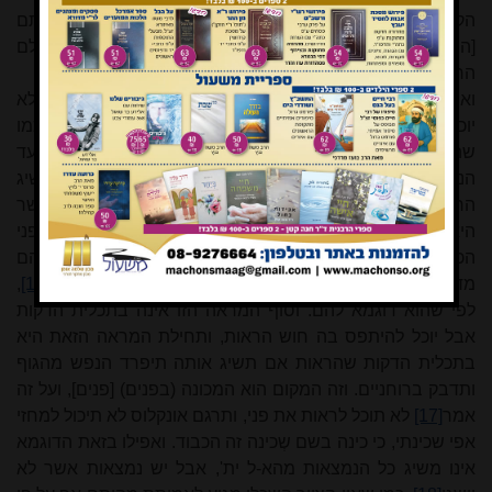
הקודמות במעלה הם קרואים פני הא-ל ית', ואשר אחר אותם
[הנמצאות]
[14]
כולם קרויים אחוריים. וכל זה הוא בדוגמת העולם
הרוחני, זולתי הא-ל ית'.
ואחר שהודה הא-ל ית' למשה להעביר כל טובו על פניו, אמר שלא
יוכל לראות כולו, אפס קצהו יראה וכולו לא יראה
[15]
. כי כמו
שהשגת הא-ל ית' נמנעת בציור שכלי, ולא תגיע ההשגה אלא עד
הנמצאות השופעות ממנו והם הנבראים הרוחניים, כן לא ישיג
הראות בזו המראה אשר היא דוגמת הא-ל אלא עד המקום אשר
היא דוגמא לאחורי (הגדר) הכבוד, אבל מה שהוא דוגמא לפני
הכבוד לא ישיגנו הראות כלל. כי כמו שהנמצאות העליונות הם
מדרגה שפלה ממדרגה, כן זה הכבוד הוא (מדרגא) [מדרגות]
[16]
,
לפי שהוא דוגמא להם. וסוף המראה הזו אינה בתכלית הדקות
אבל יוכל להיתפס בה חוש הראות, ותחילת המראה הזאת היא
בתכלית הדקות שהראות אם תשיג אותה תיפרד הנפש מהגוף
ותדבק ברוחניים. וזה המקום הוא המכונה (בפנים) [פנים], ועל זה
אמר
[17]
לא תוכל לראות את פני, ותרגם אונקלוס לא תיכול למחזי
אפי שכינתי, כי כינה בשם שְכינה זה הכבוד. ואפילו בזאת הדוגמא
אינו משיג כל הנמצאות מהא-ל ית', אבל יש נמצאות אשר לא