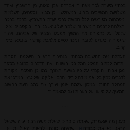
בכת"י משו"ת נֹפך מאת ר' אברהם אבן טאוה, נין הרשב"ץ ואחד
משלושת המשיבים ב'חוט המשולש'; וכן מבוא, נספחים, השלמות
ומפתחות מפורטים לכל חמשת כרכי שו"ת התשב"ץ. ברכת ברכה
והצלחה לרבנים ר' משה ור' שלמה שליט"א, בני הר"י בוקסבוים זצ"ל,
שנטלו על כתפיהם את המשך מפעלו הכביר של אביהם. ויה"ר
שיגמור ה' בעדינו לטובה, ונזכה לסיים מלאכת קודש זו בעגלא ובזמן
קריב.
העתקתי את התשובה מכתה"י בזהירות הראויה, השלמתי חסרות
ויתרות לכתיב המלא המקובל, השוויתי את הדברים למובא בספר
'מגן אבות' ותיקנתי על פיו בשעת הצורך; כמו כן הוספתי מקורות
לדברים כמקובל. אני מודה לידידי הרב יואל קטן שליט"א, המרכז את
המחקר התורני במכון שלמה אומן ועורך את כתב העת החשוב
'המעין', על סיועו ועל הערותיו גם למאמר זה.
* * *
בענין מה שאמרת, שאתה סובר כי שאלת משה רבינו ע"ה ששאל
הראני נא את כבודך
[4]
, שהיתה כוונתו לראות הא-ל ית' עין