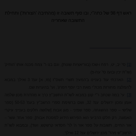
ראש דף 98 של כתה"י, ובו סוף תשובה זו (מהתיבה 'הצורות') ותחילת
התשובה שאחריה
[1]
סי' יב, יט, רפח
ו-
שכז (בו
ו
ריאציות שונות)
, וגם בנו ר' צמח מכנה אותו 'הותיק'
(
שו"ת יכין ובועז סי' עח-פ
).
[2]
הארכתי עוד בעניינו ב'
המעין' תשרי תשס"ז [מז, א] עמ' 3 ואילך במבוא
ל'המלצה מחורזת מכת"י מאת רבי יוסף זימרון', ועי' בהערות שם.
[3]
עי' במה שכתב ר"י קטן במבוא לשו"ת התשב"ץ כרך א מהדורת מכון שלמה
אומן ומכון ירושלים עמ' 32, ושם ברשימת ספרי הרשב"ץ בעמ' 50-53 (ספר
שלישי – ספר ההשגחה, ספר שמיני - מגן אבות [שלושה חלקים בענייני עיקרי
האמונה, רק חלקו הרביעי הוא הפירוש הידוע למסכת אבות], ספר אחד עשר –
אור החיים, תשובות על ספר אור ה' לר' חסדאי קרשקש, ועוד), ובמבוא לשו"ת
הרשב"ש מהד' מכון ירושלים עמ' 12 ואילך.