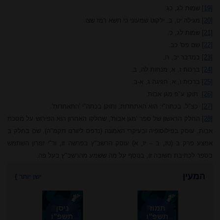
[19]
שמות לג, כג.
[20]
מגילה יט, ב. ילקוט שמעוני כי תשא רמז שצו.
[21]
שמות לג, כ.
[22]
שם פס' כב.
[23]
במדבר יב, ח.
[24]
ברכות ז, א, מנחות לה, ב.
[25]
ברכות ו, א, חגיגה ג, א-ב.
[26]
תוקן ע"פ מגן אבות.
[27]
כצ"ל. בכתה"י: הוא האתחדות, ותוקן בכתה"י 'התאחדות'.
[28]
החלק הראשון של ספר 'מגן אבות', שחלקו האחרון הוא הפירוש על מסכת
אבות, עוסק בפילוסופיה ובעיקרי האמונה (נדפס ליוורנו תקמ"ה). שם בחלק ב
אמצע פרק ב (טז, ב – יז, א) עוסק הרשב"ץ בפרשה זו, ור"י זמרון השתמש
בספר לכתיבת תשובה זו, בנוסף על מה ששמע מהרשב"ץ בעל פה.
המעין
ישן יותר
}
תמוז
ניסן
תשפ"ו
תשפ"ו