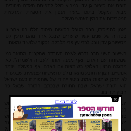
תופס את סיפור גן עדן כמבוא כולל לתפיסת האדם היהודית,
מבוא המקפל בתוכו בזעיר אנפין את הסוגיות המרכזיות
המטרידות את המין האנושי מעולם.
נאמן לתפיסתו, הרב מטפל בסוגיות היסוד הללו בזו אחר זו,
בסדרה של שנים עשר שיעורים שבכל אחד מהם גרעין קטן
מסיפור גן עדן נובט לכדי עץ פרי מלבלב. נסקור שלוש דוגמאות:
בשיעור השני הרב נדרש לעצם העובדה שהקב"ה מתואר כמי
שמשוחח עם האדם, ואף ממנה אותו "לעבדה ולשמרה". כאן
מתגלה הרצון האלוקי בשותפות עם האדם ואף בפעולה ויוזמה
אנושיים. רצון זה תובע מהאדם לפתח אישיות עצמאית, שבלעדיה
לא תתכן שותפות אמת. ביטוי ייחודי של שותפות זו בעם ישראל
הוא תורת ישראל, שבה התורה שבכתב והתורה שבעל פה
חבוקות זו בזו.
השיעורים הרביעי והחמישי מנתחים את אופן פעולתו של הנחש
במטרה ללבן את שורש הרע בעולם. דברי הנחש סובבים כולם
סביב תֵּמָה אחת: שבירת האמון בין האדם וקונו. לשם כך הנחש
משתמש בטקטיקה מתוחכמת: הוא פותח את דבריו בטענה
המופרכת שה' אסר לאכול
מכל עץ הגן
. מדוע הוא עושה זאת?