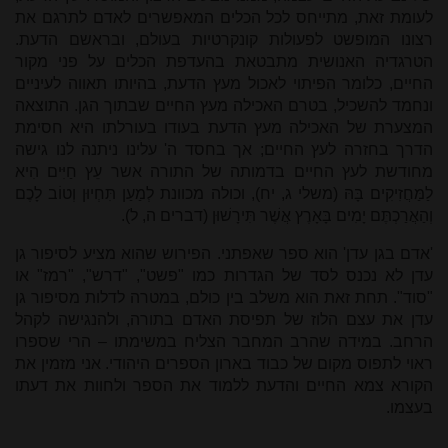
לעומת זאת, מתייחס לכל הכלים המאפשרים לאדם לתרגם את
רצונו המופשט לפעולות קונקרטיות בעולם, ובראשם הדעת.
הטרגדיה האנושית מתבטאת בהעדפת הכלים על פני מקור
החיים, כלומר הפיתוי לאכול מעץ הדעת, בהיותו תאווה לעיניים
ונחמד להשכיל, בטרם האכילה מעץ החיים שבתוך הגן. התוצאה
המצערת של האכילה מעץ הדעת בעודו בעורלתו היא חסימת
הדרך בחזרה לעץ החיים; אך בחסד ה' עלינו ניתנה לנו גישה
מחודשת לעץ החיים בדמותה של התורה אשר עֵץ חַיִּים הִיא
לַמַּחֲזִיקִים בָּהּ (משלי ג, יח), וכולה מכוונת לְמַעַן תִּחְיוּן וְטוֹב לָכֶם
וְהַאֲרַכְתֶּם יָמִים בָּאָרֶץ אֲשֶׁר תִּירָשׁוּן (דברים ה, ל).
'אדם בגן עדן' הוא ספר שאפתני. הפירוש שהוא מציע לסיפור גן
עדן לא נכנס לסד של הגדרות כמו "פשט", "דרש", "רמז" או
"סוד". תחת זאת הוא משלב בין כולם, במטרה לדלות מסיפור גן
עדן את עצם הלוז של תפיסת האדם בתורה, ולהנגישה לקהל
הרחב. במידה שהרב המחבר הצליח במשימתו – הרי שספרו
ראוי לתפוס מקום של כבוד בארון הספרים היהודי. אני מזמין את
הקורא צמא החיים והדעת ללמוד את הספר ולחוות את דעתו
בעצמו.