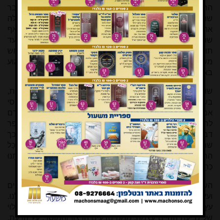
הרי זה שקר ברור, ואכן האישה מיד מפריכה אותו! מסתבר
שהנחש עושה חשבון, שמשתלם לו לשקר כדי למסגר מלכתחילה
את הדיון כך שה' יושב על ספסל הנאשמים. והוא מצליח: אף
שהאישה מפריכה את השקר באופן מקומי, השיחה כולה עד
תומה מתנהלת באטמוספירה של חשד. בהמשך דבריו, הנחש
משתמש בחצאי אמיתות ומציג את אלוקים כמי שמנסה לפגוע
באדם – בעוד שזה מה שהוא עושה בעצמו.
שורש הרע טמון אפוא בחשדנות בלתי מוצדקת, בנרגנות,
בשבירת האמון; ועל דרך הניגוד, הטוב בעולם מושתת על יחסי
אמון. לפיכך התורה מלמדת אותנו ליצור יחסי אמון בין אדם
לחברו, כמו גם לתת אמון בה'. ביטוי מרכזי לכך מצוי בספר
דברים, המהדהד שוב ושוב את העיקרון שעלינו לתת אמון בכך
שמצוות ה' מכוונות לחיים ולהיטיב לנו: וַיְצַוֵּנוּ ה' לַעֲשׂוֹת אֶת כָּל
הַחֻקִּים הָאֵלֶּה לְיִרְאָה אֶת ה' אֱלֹהֵינוּ לְטוֹב לָנוּ כָּל הַיָּמִים לְחַיֹּתֵנוּ
כְּהַיּוֹם הַזֶּה (דברים ו, כד).
השיעורים השמיני והעשירי מפענחים את הסמליות של עץ החיים
ועץ הדעת טוב ורע, ומבררים את מקום העצים הללו בחיינו שלנו.
עץ החיים המצוי "בתוך הגן" מפוענח כמקור הפנימי, הבלתי-תלוי
של נביעת החיים עצמה, ממנו נובעים הרצון והמוסר. עץ הדעת,