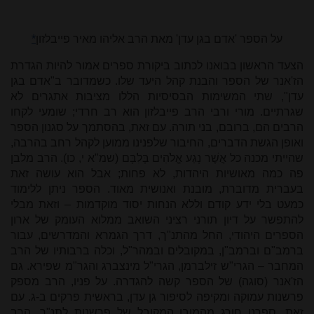
על הספר 'אדם בגן עדן' מאת הרב אליהו מאיר פייבלזון
*
הצעד הראשון בבואנו לכתוב ביקורת ספרים אמור להיות הגדרת
הז'אנר של הספר והבנת קהל היעד שלו. כשמדובר ב"אדם בגן
עדן", שתי המשימות הבסיסיות הללו מציבות אתגרים לא
שגרתיים. מורי ורבי הרב פייבלזון הוא רב חרדי; שומעי לקחו
הרבים הם, ברובם, בני תורה
.
עם זאת, בהסתמך על סגנון הספר
ואופן הגשת הדברים, החיבור שלפנינו ממוען לקהל רחב בהרבה,
שהייתי מכנה כל אֲשֶׁר נָגַע אֱלֹהִים בְּלִבָּם (שמ"א י, כו). הרב מלבן
פה כמה מאושיות היהדות, לא פחות; אבל הוא עושה זאת
בעברית מדוברת, מובנת ואנושית מאוד. הספר ניתן ללימוד
כמעט בלי ידע קודם וללא הנחות יסוד מוקדמות – וזאת מבלי
להתפשר על דיון תורני רציני השואב ממלוא העומק של ארון
הספרים היהודי, החל מהתנ"ך, דרך הגמרא והמדרשים, עבור
ברמב"ם וברמב"ן, במקובלים ובמהר"ל, וכלה ברבותיו של הרב
המחבר – הגרי"ש זילברמן, הגרי"ל מינצברג והגר"מ שפירא. גם
הז'אנר (סוגה) של הספר קשה להגדרה. על פניו, הרב מספק
פרשנות עמוקה ומקיפה לסיפור גן עדן, בראשית פרקים ב-ג. עם
זאת, ספרנו חורג מהמובן המקובל של פרשנות לתנ"ך. הרב