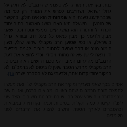
כנות בקריאת המורה. לא טענתי שהרמב"ם לא חלק על
גדולי ישראל, ושחייבים לפרש את המורה רק כפי מה
שכבר ידענו. טענתי היא
שמהותית
הוא אינו חולק, ובהקשר
של הנטען – השאלה היא האם מושג האמונה בתור יסוד
הכרת ה' והתורה הוא מושג קיים, ממשי ונוכח (כפי שאני
מבין, ולדעתי כך מבין כמעט כל בעל דת, ובוודאי גדול
בישראל), או כפי שטוען הרב מקבילי שהוא שולי, מעין
הימור מוזר או דבר שנועד 'לסתום חורים' קטנים בידיעת
ה'. נראה לי שנושא זה מהותי ויסודי, וכדי להוציא את דעת
הרמב"ם מהתחום המובן והמוסכם דרושים ראיה וביסוס.
הרב מקבילי מחדש הסבר שאין לו ביסוס לא ברמב"ם ולא
במקור יהודי קדום אחר, ולדעתי גם לא בסברה ישרה
[16]
.
אסיים בכך שאני מעריך ומוקיר את הרב מקבילי יצ"ו ואת מעשיו
להפצת תורת הרמב"ם שהם ראויים ומביאים ברכה, ואני חושב
שבמהדורה זו הושקע עמל רב ויש בה יתרונות חשובים. מצד שני
לענ"ד קיימות כמה תקלות בסיסיות וכמה נקודתיות במבואות
ובהסברים לאורך הספר, וחשוב להציג את הדברים לפני
הלומדים.