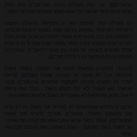
הרמב"ם
[8]
, אני יוצא מנקודת הנחה שהרמב"ם אינו חולק
מהותית על גדולי ישראל כפי שהוא עצמו משביע בפתיחת הספר.
גם מובילה אותי להנחת יסוד זו התפיסה שהעולם האמוני
הישראלי הוא אחד במהותו גם אם שונה בסגנון הרצאת הדברים
- האמונה היא דבר ממשי ודאי שאולי מנוסח מכיוונים שונים, אבל
הוא לא עולם מומצא ודמיוני (לפני מספר שנים אמר לי הרב יצחק
שילת שליט"א בשיחה על ספרו בין הכוזרי לרמב"ם, שבדברים
המהותיים אין מחלוקת בין ריה"ל לרמב"ם).
להבנתי, הרמב"ם מתאמץ לנסח את האמונה בשפת השכל
והחכמה, אבל לא מוותר על המרחב שמעל לשכל
[9]
. קריאה
ישרה של המורה מביאה למסקנה שלמרות שהרמב"ם סובר
שהשכל הוא מוגבל ולא יכול לספק ודאות - ובכל זאת קיימת
ודאות, מכאן שהוודאות לא נשענת על השכל אלא על משהו אחר.
הרמב"ם מחדש שההתגלות לא סותרת את השכל, ולו רק פרט
קטן מהעולם השכלי. הרמב"ם מאריך להביא את שיטת
המותכלימון, ואומר בסוף שהוא נותן דוגמא מה קורה למי שוויתר
על השכל בשם האמונה - שגם האמונה שלו נהפכת לצביעות
ושקר.