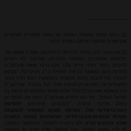
[1]
בסוף הספר נמצאת רשימה של מאות מאמרים ומחקרים
אקדמאיים שהופנה אליהם במהלך הספר.
[2]
אין כוונתי לדון בפרטי דבריהם וראיותיהם, אעפ"כ אצטט שני
חידושים שמוזכרים במאמרי הפתיחה שלדעתי לא ראויים
להיכתב בספר תורני. פרופ' קלנר נוקט כדבר פשוט שהרמב"ם
(למרות עיגון האמונה בביאת המשיח בי"ג העיקרים!) "מבקש
להנמיך את להבות הלהט המשיחי באמצעות ייחוס הליך טבעי
למשיחיות עד כמה שניתן לעשות זאת", ועוד מסביר "שהרמב"ם
היה משוכנע שאין הבדל מולד שהוא מהותי אונטולוגי או מיסטי בין
ישראל לעמים". עוד הוא מחדש שהרמב"ם רואה את חכמת יוון
כחלק מליבת התורה, "והדברים מתאימים
לתפיסת
האוניברסליות שלו, ותפיסת מצוות כאמצעי להגשמת
מטרות אנושיות-אוניברסליות, שחשיבותן טמונה במטרה
שהם מכוננים אליה
, ולא כמטרה לעצמם" (ההדגשה במקור).
יש לדון בעצם הטענה, אבל ההקשר שלה מורה על השוואה