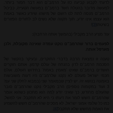
לדעתי לקבוע קביעה כזו על הרמב"ם הוא דבר חמור ביותר.
למעשה מדובר בהטלת חשד ברמב"ם במעשה הטעייה, כביכול
הרמב"ם מנסה לתת לנו רושם של מישהו שיודע כאשר באמת
הוא עצמו אינו יודע, תוך תקווה שלא נשים לב לחורים הפזורים
בשיטתו
[3]
!
עוד מציע הרב מקבילי (בהמשך אותה הרחבה)
:
לפעמים ברור שהרמב"ם נוקט עמדה שאינה מקובלת, ולכן
מערפל אותה
.
טענה זו נמצאת הרבה בדברי החוקרים, ובעיקר בהקשר של
הסכמת הרמב"ם לדון בהנחה של עולם קדמון. אותם חוקרים
חושדים ברמב"ם שאינו 'מאמין באמת' בחידוש העולם, אולם
חכמי ישראל מעולם לא נקטו שלרמב"ם היו דעות משובשות
באמונה בנושא זה. יש לציין שבמאמר שני (במבוא לחלק שני עמ'
3 ועוד במקומות נוספים) הרב מקבילי נוקט שהרמב"ם סובר
שהעולם מחודש, כך שאיני יודע לְמה הוא מתכוון כשהוא אומר
שהרמב"ם חשש לומר את דעתו כי היא לא תתקבל. אני למשל,
כמו כל שלומי אמוני ישראל, לא מסכים שהרמב"ם חשש להשמיע
את האמת מחשש שלא תתקבל
[4]
.