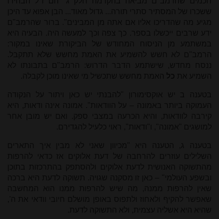
חכמים שהרמב"ם מביאה בהקדמה חלק ג "הם ז"ל הבהירו
ששכרו של המסתיר סתרי תורה... גדול מאוד... הבן אפוא עד היכן
מגיע מה שהדריכו אליו אם אתה מן המבינים". ברור שהרמב"ם
ידע שרבים ייכשלו בספר. כך צפה וכך למעשה היה. הבעיה היא
במשתמע מן הניסוח המחודש של הביקורת שאינו במקור:
הרמב"ם לא חשש להשמיע את האמת מחשש שלא תתקבל.
ננסח מחדש, שישתמע הדבר הדרוש: הרמב"ם בתבונתו לא
השמיע את
כל
האמת מחשש שתכשיל מי שאינו מוכן לקבלה.
בטענה ב יש אוקסימורון "להבנתי יש כאן ויתור על הנקודה
העמוקה ביותר באמונה – על הוודאות". אמונה אינה ודאות, היא
קירבה לוודאות, והיא הכרעה במצבי ספק. ואם יש מובן אחר
למושגים "אמונה", ו"ודאות", ראוי כלעיל להגדירם.
בטענה ג, הטענה היא "מכיוון שאני לא מבין איך התארים
השלילים עוזרים להרחבה של דעת אלוקים אז כדאי להרפות
מהתשוקה האנושית לדעת אלוקים ולהסתפק בהתרכזות בתוכן
ובשפע העולמי" – כאן זו מסקנה שגויה. תשוקה לדעת היא ברכה
שאין להרפות ממנה, מה שיש להרפות ממנו הוא המחשבה
שאפשר להקיף ולאחוז ולתפוס באופן מושלם חיובי וודאי את ה',
שהיא היא אשליה עצמית, ולא התשוקה לדעת.