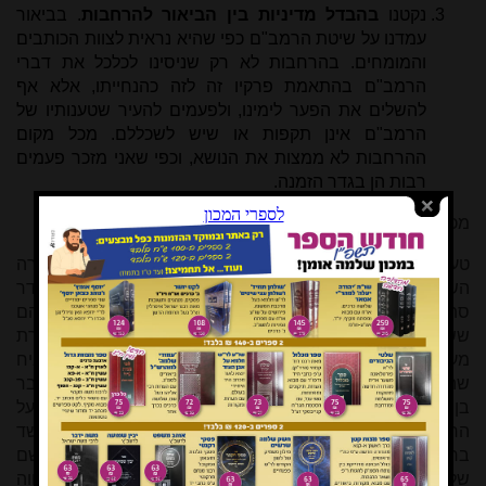
נקטנו
בהבדל מדיניות בין הביאור להרחבות
. בביאור
עמדנו על שיטת הרמב"ם כפי שהיא נראית לצוות הכותבים
והמומחים. בהרחבות לא רק שניסינו לכלכל את דברי
הרמב"ם בהתאמת פרקיו זה לזה כהנחייתו, אלא אף
להשלים את הפער לימינו, ולפעמים להעיר שטענותיו של
הרמב"ם אינן תקפות או שיש לשכללם. מכל מקום
ההרחבות לא ממצות את הנושא, וכפי שאני מזכר פעמים
רבות הן בגדר הזמנה.
מכאן לפרטים:
טענה א של הביקורת בקצרה: כתבתי בהרחבה על הסתירה
השביעית: "לא כל מבוכה מתוחכמת ב"מורה הנבוכים" היא בגדר
סתירה מן הסוג השביעי, ויש בו עניינים רבים שהקורא חש בהם
ששיטת הרמב"ם אינה פשוטה ובהירה עד תומה, והבנתו נותרת
מעורפלת ומביכה. בין דרכי הפתרון [...] לפעמים אפשר להניח
שהרמב"ם עצמו לא ידע כיצד לפתור את המבוכה, סופו של דבר
בן אנוש הוא". טענת המבקר היא כי "לקבוע קביעה כזו על
הרמב"ם הוא דבר חמור ביותר. למעשה מדובר בהטלת חשד
ברמב"ם במעשה הטעיה, כביכול הרמב"ם מנסה לתת לנו רושם
של מישהו שיודע כאשר באמת הוא עצמו אינו יודע, תוך תקווה