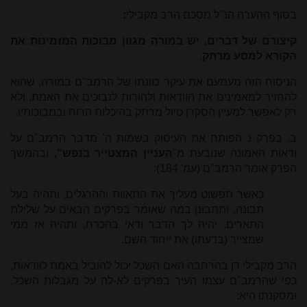
בסוף ההערה הנ"ל מסכם הרב מקבילי
:
קיצורם של דברים, יש במורה מגוון מבוכות המזמינות את
הקורא למסע מרתק
.
הניסוח הזה מעמעם את עיקר כוונתו של הרמב"ם במורה, שהוא
להחזיר למאמינים את הוודאות ולהורות לנבוכים את האמת, ולא
רק לאפשר למעיין הסקרן טיול מרתק בהיכלות הרוח ובמבוכותיו.
ב. בפרק נ הפותח את העיסוק בשמות ה' מדבר הרמב"ם על
ודאות האמונה שנובעת מ"
העניין המצטייר בנפש",
ובהמשך
הפרק אומר הרמב"ם (עמ' 184):
כאשר תפשוט מעליך את התאוות וההרגלים, ותהיה בעל
תבונה, ותתבונן במה שאומר בפרקים הבאים על שלילת
התארים, יהיה לך הדבר ודאי בהכרח, ותהיה אז ממי
שמצייר (בדעתו) את ייחוד השם.
הרב מקבילי דן בהרחבה האם השכל יכול להוביל באמת לוודאות,
כפי שהרמב"ם עצמו העיר בפרקים לא-לה על מגבלות השכל,
ומסקנתו היא: