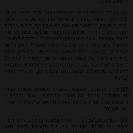
המוחלט והרע".
[12]
טענות חייבות להיות מנומקות היטב, מבלי לחוש לאיש.
לצערי גם הטענה בהערה 2 אודות הקדמתו של מנחם קלנר
"הרושם העולה מהמאמר הוא שגם הוא לוקה בעיוות מצוי בהבנת
דעת הרמב"ם - רידוד של העולם האמוני ושל המחויבות לקדושת
התורה והמצוות", באה ללא נימוק מדוע מדובר ברידוד של העולם
האמוני? והיכן ראה רידוד של המחויבות למצוות? האם למשל
דעת הרמב"ם שגם גוי יכול להגיע למעמד השיא של האדם, להיות
נביא, היא רידוד של העולם האמוני או של המחויבות למצוות?
הרמב"ם לא חשב כן. גם הטענה כנגד דברי פרופ' הרווי מתעלמת
מהעובדה שלרמב"ם נבואה היא בטבע רק מניעתה ניסית
(ב,לב4).
[13]
ציטוט מתגובתו: "וההנחיה להסתיר משמעה להסתיר הבנה
לא מקובלת, אחרת מה הטעם להסתיר?". ועוד: "הרמב"ם
בתבונתו לא השמיע את
כל
האמת מחשש שתכשיל מי שאינו
מוכן לקבלה".
[14]
לשון הרמב"ם: "כך הוסתרו ונאמרו ברמזים אותן דעות
נכונות, וכל מלומד נקט כל אופן של תחבולה ללמדן שלא