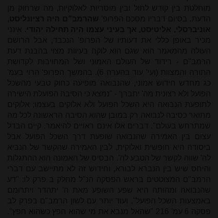
מוחלטת בין קודש לחול ובין מוסריות לאלוקיות, מה שרחוק מן
הדעת. בסיום דבריו מסכם הפרופ'
שהרמב"ם היה רציונליסט,
אוניברסלי, אליטיסט, אך בעיני עצמו היה תחילה יהודי.
אינני
מכיר באופן כללי את דעותיו של הפרופ' הנכבד, אבל הרושם
העולה מהמאמר הוא שגם הוא לוקה בעיוות מצוי בהבנת דעת
הרמב"ם - רידוד של העולם האמוני ושל המחויבות לקדושת
התורה והמצוות (ועי' עוד בהערה 6). בהמשך הפרופ' הרוי בעמ'
כג מחדש חידוש אמוני, שהנבואה מופיעה כחוק טבעי מהשכל
הפועל ולא רצונית מה' יתברך - "נמצא כי הסיבה הפועלת הישירה
לתופעת הנבואה היא השכל הפועל ולא אלוקים בעצמו
;
אלוקים
מתואר כסיבה לנבואה רק במובן שהוא הסיבה הראשונה לכל מה
שמתרחש בעולם". דברים אלו אינם ראויים להיאמר. קיים הבדל
עצום בין האמירה שהנבואה שופעת דרך השכל הפועל אבל
ביסודה היא חופשית ואלוקית, לבין האמירה שהקשר של הנביא
לה' שווה לקשר של הטבע לה'. הבסיס של האמונה הוא ההתגלות
והיחס שיש בין הנברא לבורא, וחידוש זה לא מתיישב עם דברי
הרמב"ם המצוטטים בראש הפסקה הנ"ל מחלק ב פרק לו: "דע
שהנבואה ומהותה היא שפע השופע מאת ה' יתהדר ויתרומם
באמצעות השכל הפועל", ועוד יותר עם לשון הרמב"ם בפרק לב
פסקה 6 עמ' 216 "שהאל מנבא את מי שהוא חפץ כשהוא חפץ".