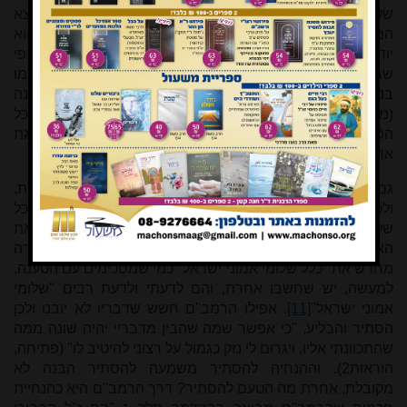
שלא נשים לב לחורים הפזורים בשיטתו". איני מבין מהיכן מצא
המבקר שייחסתי לרמב"ם מעשה הטעיה והעמדת פנים שהוא
יודע כשאינו יודע. כל שאמרתי הוא שיש חלק מן הנושאים, כפי
שבבירור עולה, ויעידו על כך המחלוקות בפרשנות דבריו כמו
בנושא ההשגחה ובמקרה הפרטי של הצלת צדיק מעלייה לספינה
(מו"נ ג,יז21), שבהם הרמב"ם לא מיצה את הדיון ולא סגר את כל
הפינות, ועדיין נותרו שאלות, מפני שהנושא הוא מעבר להשגת
אדם, כפי שהוא עצמו ניסח.
גם טענתי "לפעמים ברור שהרמב"ם נוקט עמדה שאינה מקובלת,
ולכן מערפל אותה". בדברי הביקורת נכתב: "אני למשל, כמו כל
שלומי אמוני ישראל, לא מסכים שהרמב"ם חשש להשמיע את
האמת מחשש שלא תתקבל". מבלי משים, הביקורת מגדירה
מחדש את "כלל שלומי אמוני ישראל" כמי שמסכימים עם הטענה.
למעשה, יש שחשבו אחרת, והם לדעתי ולדעת רבים "שלומי
אמוני ישראל"
[11]
. אפילו הרמב"ם חשש שדבריו לא יובנו ולכן
הסתיר והבליע, "כי אפשר שמה שהבין מדבריי יהיה שונה ממה
שהתכוונתי אליו
,
ויגרום לי נזק כגמול על רצוני להיטיב לו" (פתיחה,
הוראות2). וההנחיה להסתיר משמעה להסתיר הבנה לא
מקובלת, אחרת מה הטעם להסתיר? דרך הרמב"ם היא כהנחיית