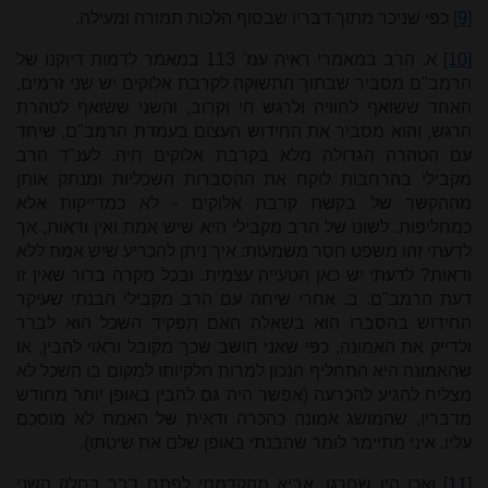
[9]
כפי שניכר מתוך דבריו שבסוף הלכות תמורה ומעילה.
[10]
א. הרב במאמרי ראיה עמ' 113 במאמר לדמות דיוקנו של
הרמב"ם מסביר שבתוך התשוקה לקרבת אלוקים יש שני זרמים,
האחד ששואף לחוויה ולרגש חי וקרוב, והשני ששואף לטהרת
הרגש, והוא מסביר את החידוש העצום בעמדת הרמב"ם, שיחד
עם הטהרה הגדולה מלא בקרבת אלוקים חיה. לענ"ד הרב
מקבילי בהרחבות לוקח את ההסברות השכליות ומנתק אותן
מההקשר של בקשת קרבת אלוקים - לא כמדייקות אלא
כמחליפות. לשונו של הרב מקבילי היא שיש אמת ואין ודאות, אך
לדעתי זהו משפט חסר משמעות: איך ניתן להכריע שיש אמת ללא
ודאות? לדעתי יש כאן הטעייה עצמית. ובכל מקרה ברור שאין זו
דעת הרמב"ם. ב. אחרי שיחה עם הרב מקבילי הבנתי שעיקר
החידוש בהסברו הוא בשאלה האם תפקיד השכל הוא לברר
ולדייק את האמונה, כפי שאני חושב שכך מקובל וראוי להבין, או
שהאמונה היא התחליף הנכון למרות חלקיותו למקום בו השכל לא
מצליח להגיע להכרעה (אפשר היה גם להבין באופן יותר מחודש
מדבריו, שהמושג אמונה כהכרה ודאית של האמת לא מוסכם
עליו. איני מתיימר לומר שהבנתי באופן שלם את שיטתו).
[11]
ואכן היו שחרגו. אביא מהקדמתי לפתח דבר בחלק השני