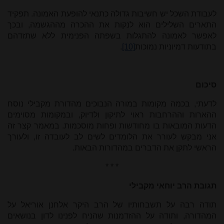
לעבודת השכל יש חשיבות גדולה כתנאי להופעת האמונה. תפקיד
התארים השלילים הוא לנקות את ההכרה מההגשמה, ובכך
לאפשר לאמונה להתגלות בשפתה הפנימית ללא שתזדהם
בתודעות דמיוניות נמוכות
[10]
.
סיכום
לדעתי, בכמה מקומות במורה הנבוכים מהדורת מקבילי נוסח
ההארות וההרחבות ראוי לתיקון ולדיוק, ובמקומות מסוימים
הדעות המובאות בו מחודשות ופחות מוסכמות. במאמר קצר זה
אני מבקש לעורר את הלומדים לשים לב לעובדה זו, ולעורך
הראשי לתקן את הדברים במהדורות הבאות.
* * *
תגובת הרב יוחאי מקבילי
תודה רבה על תשבחותיו של הרב היקר אלחנן אוריאל על
המהדורה, ותודה על ההזדמנות שהניח לפנינו לדון בנושאים