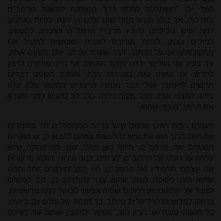
(עמ' יג): "השתדלנו לפלס דרך הנאמנה למשנת הרמב"ם
בזהירות, אך בלא מורא מפני שום אדם או דעה. להיות נאמנים
למה שיש ביכולתנו להבין מדברי הרמב"ם ושיטתו, להקשיב
למילים עצמן. להיות מודעים לנטייה האנושית להטיל את
מחשבותינו-אנו על הכתוב, דבר שקרה גם לנו יותר מפעם אחת,
אך בעיון שני ושלישי ירדנו לחקר האמת. אף היינו מודעים לרצון
לחדש, אך עשינו זאת בזהירות רבה, ואמנם חשפנו דברים
חדשים לדעתנו, ואולי כבר נאמרו הדברים במקום שלא עלה
בידנו למצוא אותו. מכל מקום ניסינו בכל לב להגיש לפני הקורא
את הרמב"ם כפי שהוא.
פעמים רבות ראינו שכשם שיש בריות המתפללים לה' ומלמדים
את האל ברוך הוא את שיש לו לעשות עמהם להבא, כן יש חוקרים
הנוטלים את הרמב"ם, מילה כאן מילה שם, להרפתקה שלא
עלתה על דעתו של הרמב"ם. לעיתים, כמה אירוני, דווקא מי שראו
את עצמם תלמידיו של הרמב"ם, היו רמב"מיסטים יותר ממה
שהוא היה. משפת הצוק שהוא עצר להתבונן בו, הם המשיכו
לצעוד אל התהום; מן המקום שהיה אפשר לבחור כמה פרשנויות,
נדחקו לפרשנות הרדיקלית ביותר. כך מנהגו של עולם גם בימינו:
כל תנועה טובה או רעיון טוב, אפשר להקצין אותם עד לאיונם