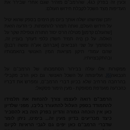
וכעין זה בפרק כג4, שהרמב"ם מזהיר שגם אחרי שבירר את
העדיפות מצד השכל לקבלת חידוש העולם:
יתכן שמישהו ישלה אותך ביום מן הימים בספק שהוא יטיל
על חידוש העולם, ואתה תמהר להתפתות. כי הדעה הזאת
[שהעולם קדמון] מטילה הרס יסוד התורה וטפילת שקר על
האלוה. על כן הֱיה תמיד חשדן כלפי דעתך בעניין זה,
והסתמך על שני הנביאים [אברהם אע"ה ומשה רבנו])
שהם עמודי תיקון מציאות המין האנושי בהאמנותיו
ובהתקבצויותיו.
ממקורות אלו עולה בבירור הסתמכותו של הרמב"ם על
הנבואה
[6]
, ועליונותה על השכל האנושי. גם כאן הרב מקבילי
בהרחבה מרחיב שלא בכיוון דברי הרמב"ם, ומפרש את דבריו
כהכרעה מועדפת מסופקת - מעין הימור פסקאל
:
הרמב"ם רואה לעצמו צורך להנחות את תלמידו
להתמודד בספק העלול להתעורר בליבו, מפני שלדיון
כאן אין הוכחה גמורה והדיון בפרק הזה בא להסביר
כיצד מכריעים בדיון מעין זה... בימינו, ניתן לומר
שדברי הרמב"ם כאן יפים גם לגבי הראיות לקיום