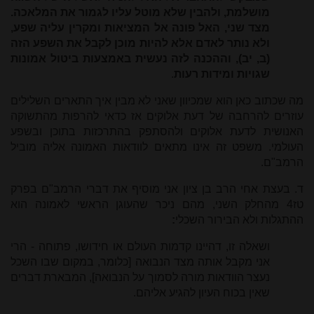
מושלמת, ולהבין שלא מוטל עליו לגמור את המלאכה.
מצד שני, האל פונה אל המציאות ומקרין עליה שפע,
ולא נותר לאדם אלא להיות מוכן לקבל את השפע הזה
(ב, יב), וההכנה לזה נעשית באמצעות ביטול אמונות
שגויות ומידות רעות
.
מה שכתוב כאן הוא שמכיוון שאני לא מבין איך התארים השלילים
עוזרים להרחבה של דעת אלוקים אז כדאי להרפות מהתשוקה
האנושית לדעת אלוקים ולהסתפק בהתרכזות בתוכן ובשפע
העולמי. משפט זה אינו מתאים לוודאות האמונה אליה מוביל
הרמב"ם.
ד. בעצת אחי הרב בן ציון אני מוסיף את דברי הרמב"ם בפרק
טז4 מהחלק השני, מהם ניכר שהעוגן הראשי לאמונה הוא
ההתגלות ולא הבירור השכלי
:
ושאלה זו, דהיינו קדמות העולם או חידושו, פתוחה - הרי
אני מקבל אותה מצד הנבואה [כלומר, במקום שבו השכל
נעצר הוודאות מורה לסמוך על הנבואה], המבארת דברים
שאין בכוח העיון להגיע אליהם.