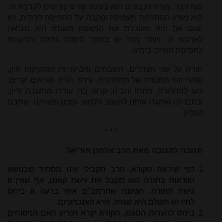
סוף דבר, מורה הנבוכים הוא בעיננו קודש קודשים לקרבת ה'.
הוא מציע הסתכלות מעמיקה ונוקבת על התפיסה הדתית, כזו
שגם אם היא מעוררת את המאמין משנתו היא מביאה
לאהבת ה'. ויותר מכל יש בספר הזמנה גדולה ומרעננת
לתפיסת החיים בימינו.
תודה על שני הצדדים, השבחים והביקורות המזקיקות עיון,
שהרי זוהי המטרה של המהדורה, עידוד הדיון. קוראים יקרים,
גשו למהדורה, פתחו והבינו, קראו בה, עוררו מחשבה ודיון,
וכתבו לנו ואתגרו אותנו לחשוב וללטש, ומכם ומאיתנו ישתבח
העליון.
* * *
תגובה לתגובה מאת הרב אלחנן אוריאל
כפי שיראה הקורא, הרב מקבילי אינו מסתיר שבנושא
הוודאות בתורה הוא מקבל את גישת קאנט, אף שאין זו
גישת המורה. הטענה שהרמב"ם אחז בדעה זו ביחס
לחידוש העולם היא שגויה, והיא האנכרוניזם.
ביחס להערות הסגנון, הקורא יקרא ויכריע האם הניסוחים