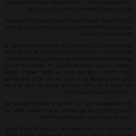
יש כאן שגיאה בתרתי – בהבנת הנבואה כנובעת מרצון חופשי,
ובהבנת מקורה האלוקי של הנבואה (שלא כמו הטבע!).
[3]
הרב מקבילי אמר לי שהוא רוצה לרמוז כאן לחידוש בהבנת
ההשגחה, אבל לדעתי זה לא ניכר מקריאה פשוטה, וממילא חשוב
לנסח את הדברים מחדש.
[4]
משיחה עם הרב מקבילי הבנתי שכוונתו היא רק שהרמב"ם
מערפל דבריו כי יש אמיתות הכרחיות, כלומר יש דברים שראוי
שההמון יחשוב אותם לאמת כי אין בכוחו להבין לעומק את יסודות
האמונה. זה כמובן נכון ומופיע בחלק ג, כח, אבל אם כך זה נכנס
בסוג הסתירה החמישית (ועוד יש להעיר שלענ"ד הדעות
ההכרחיות הן
נכונות
אך לא מבוררות, ולא חלילה שאנו מטעים
את ההמון כי אין ברירה. ואכמ"ל). אעפ"כ אני חושב שיש כאן
ניסוח לא מדויק שראוי מאוד לתקנו.
[5]
ראה למשל את דברי הרב אורי שרקי במבוא לחלק השני של
המורה (פתח דבר עמ' טז) שהסיבה העיקרית שחשוב ללמוד את
הרמב"ם במו"נ היא כדי לחזור לעולם של ודאות.
[6]
עיין בדברי הרב קוק במאמרי ראי"ה במאמר על הרמב"ם [עמ'
106]: "הרמב"ם ז"ל הבדיל הבדלה תהומית שאין למעלה הימנה,