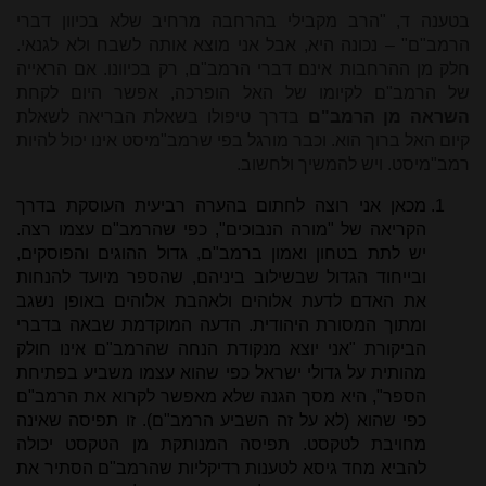
בטענה ד, "הרב מקבילי בהרחבה מרחיב שלא בכיוון דברי
הרמב"ם" – נכונה היא, אבל אני מוצא אותה לשבח ולא לגנאי.
חלק מן ההרחבות אינם דברי הרמב"ם, רק בכיוונו. אם הראייה
של הרמב"ם לקיומו של האל הופרכה, אפשר היום לקחת
השראה מן הרמב"ם
בדרך טיפולו בשאלת הבריאה לשאלת
קיום האל ברוך הוא. וכבר מורגל בפי שרמב"מיסט אינו יכול להיות
רמב"מיסט. ויש להמשיך ולחשוב.
מכאן אני רוצה לחתום בהערה רביעית העוסקת בדרך
הקריאה של "מורה הנבוכים", כפי שהרמב"ם עצמו רצה.
יש לתת בטחון ואמון ברמב"ם, גדול ההוגים והפוסקים,
ובייחוד הגדול שבשילוב ביניהם, שהספר מיועד להנחות
את האדם לדעת אלוהים ולאהבת אלוהים באופן נשגב
ומתוך המסורת היהודית. הדעה המוקדמת שבאה בדברי
הביקורת "אני יוצא מנקודת הנחה שהרמב"ם אינו חולק
מהותית על גדולי ישראל כפי שהוא עצמו משביע בפתיחת
הספר", היא מסך הגנה שלא מאפשר לקרוא את הרמב"ם
כפי שהוא (לא על זה השביע הרמב"ם). זו תפיסה שאינה
מחויבת לטקסט. תפיסה המנותקת מן הטקסט יכולה
להביא מחד גיסא לטענות רדיקליות שהרמב"ם הסתיר את