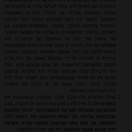
החמורה הוא ראייה ללא יכולת לערער עליה או להעלות על
הדעת אפשרות אחרת. גם בדברי רמב"ם משמעותו
משתנה, למשל בין רמת הוודאות בקיום האל וברמת
הוודאות בחידוש העולם. בנוסף, משמעותו משתנה גם
משתנה במהלך ההיסטוריה, והשלכה של המושג החמור
של ודאות של ימינו על הוודאות של הרמב"ם היא
אנכרוניזם
. ואכן, הרמב"ם חשב שיש לו ראייה קוסמולוגית
ודאית לקיומו של האל, ואמנם הוודאות (במובנה החמור)
בראייה זו הופרכה על ידי עמנואל קאנט, אך היא עדיין
תקפה במשמעות הראשונה, של אמון ובטחון מלא. מכל
אלו הדברים עולה שבימינו יושרה היא להודות שבשום
תחום אין לנו ודאות שבאמצעותה ניתן לשכנע אחר ללא
עוררין. מתוך ניתוח מושגי זה יש להבין את ביאורנו
בהרחבות לגבי הוודאות.
מורה הנבוכים כולו סובב סביב התבונה, ובאמצעותו אנו
בוחנים
את כל חיינו (לא במובן שחיינו הם רק תבונה), הגם
שהתבונה מוגבלת ומודעת למוגבלותה
.
יכולה ההשגה
שבנבואה עליונה על יכולת ההשגה של השכל ללא
הנבואה, אך זאת מפני שהשכל מאשר שהיא משיגה
דבר שהוא מעבר להשגתו
, לא תוך סתירה למושכל.