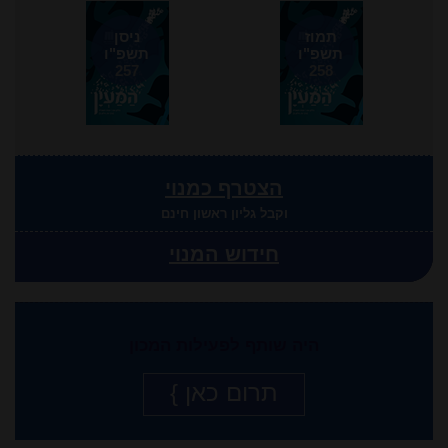
תמוז
ניסן
תשפ"ו
תשפ"ו
257
258
הצטרף כמנוי
וקבל גליון ראשון חינם
חידוש המנוי
היה שותף לפעילות המכון
תרום כאן }