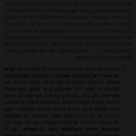
שעודדנו בהקדמתנו לספר לא להסס לדווח על כל טעות או ביאור
מסורבל שנמצאים בו. מצד שני, מתינות רבה יותר נדרשת בדיווח
על טעויות כשמדובר במושגים ותפיסות עולם החדשות לקורא.
הביקורת שלפנינו ובכתב עת מכובד זה היא ברכה, והיא בעיניי
הזמנה לנהל דיון מכובד וקצר (עם כל מגבלותיו) על ארבע הערות,
שתחילתו בניתוח מושגים והצגת מדיניות ההרחבות שבהבהרתם
התמיהות מתפוגגות או מתמעטות, וסופו בזיהוי כשלים שיכולים
לסייע בהבנת דברי הרמב"ם עצמו, גם אם המסקנות שונות
משלנו. נתחיל בניתוח מושגי:
תחילתו של מורה הנבוכים הוא בהגדרת מונחים.
הביקורת
לא עמדה על ההבחנה שעשינו בין המונח אמת למונח
ודאות
. יש אמת בעולם גם אם אין לנו ודאות מדעית. אנו
סבורים כי אמת היא שהעולם קיים באופן אובייקטיבי
ושקיימים חוקי טבע, כמו חוק המשיכה, אף שאין לנו ודאות
מדעית חמורה להוכיח אותם. במאמצינו להשיג את האמת
איננו זקוקים ואיננו יכולים להגיע לוודאות מוחלטת. לשם
הדגמה, אני חי בהכרת אמת שאמי היא אמי, אף שמעולם
לא נזקקתי לראיות מדעיות. הביקורת גם לא שמה לב
שהמונח ודאות כשלעצמו הוא רב-משמעי
, יש לו
משמעות של בטחון ואמון מלא במושג הנידון, ובמשמעותו