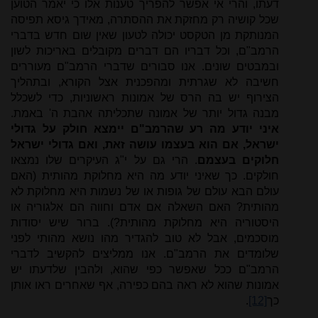
דעתו, והרי אי אפשר להפריך טענות אלו כי יאמר הטוען
שכל קושיה רק מחזקת את ההסתרה, מאידך גיסא תפיסה
המנותקת מן הטקסט יכולה לטעון שאין שום חדש בדברי
הרמב"ם, וכל דבריו הם דברים מקובלים באריכות לשון
ובמבטים שונים. אנו סבורים שדברי הרמב"ם מעוררים
חשיבה לא שגרתית ומהפכנית אצל הקורא, ובתהליך
הצירוף יש בה הרס של אמונות ראשוניות, כדי לשכלל
מבנה גדול יותר של אמונה שתכליתה אהבת ה' באמת.
איני יודע מה רע שהרמב"ם יימצא חולק על גדולי
ישראל, אם הוא בעצמו עושה זאת, ואם גדולי ישראל
חלוקים בעצמם
. הרי גם על י"ג העיקרים שלו נמצאו
חולקים. כך שאיני יודע מה היא מחלוקת מהותית (האם
עולם הבא עולם של גופות או של נשמות היא מחלוקת לא
מהותית? האם השאלה אם אדם וחווה הם אלגוריה או
היסטוריה היא מחלוקת מהותית?). ברור שיש יסודות
מוסכמים, אבל לא טוב להגדיר מהו נושא מהותי לפני
שלומדים את הרמב"ם. אנו ממליצים להקשיב לדברי
הרמב"ם ככל שאפשר כפי שהוא, ולהבין שלדעתו יש
אמונות שהוא לא ראה בהם כפירה, אף שאחרים ראו אותן
כך
[12]
.