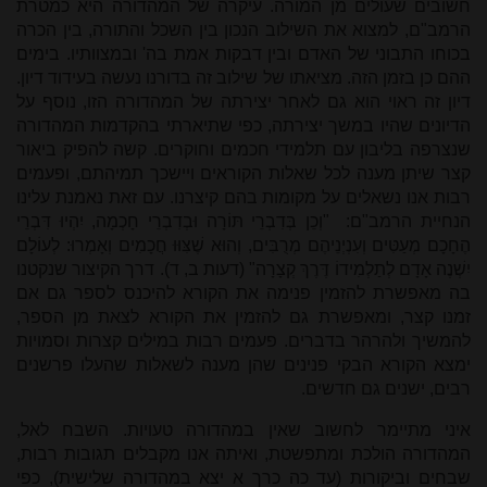
חשובים שעולים מן המורה. עיקרה של המהדורה היא כמטרת
הרמב"ם, למצוא את השילוב הנכון בין השכל והתורה, בין הכרה
בכוחו התבוני של האדם ובין דבקות אמת בה' ובמצוותיו. בימים
ההם כן בזמן הזה. מציאתו של שילוב זה בדורנו נעשה בעידוד דיון.
דיון זה ראוי הוא גם לאחר יצירתה של המהדורה הזו, נוסף על
הדיונים שהיו במשך יצירתה, כפי שתיארתי בהקדמות המהדורה
שנצרפה בליבון עם תלמידי חכמים וחוקרים. קשה להפיק ביאור
קצר שיתן מענה לכל שאלות הקוראים ויישכך תמיהתם, ופעמים
רבות אנו נשאלים על מקומות בהם קיצרנו. עם זאת נאמנת עלינו
הנחיית הרמב"ם: "וְכֵן בְּדִבְרֵי תּוֹרָה וּבְדִבְרֵי חָכְמָה, יִהְיוּ דִּבְרֵי
הֶחָכָם מְעַטִּים וְעִנְיְנֵיהֶם מְרֻבִּים, וְהוּא שֶׁצִּוּוּ חֲכָמִים וְאָמְרוּ: לְעוֹלָם
יִשְׁנֶה אָדָם לְתַלְמִידוֹ דֶּרֶךְ קְצָרָה" (דעות ב, ד). דרך הקיצור שנקטנו
בה מאפשרת להזמין פנימה את הקורא להיכנס לספר גם אם
זמנו קצר, ומאפשרת גם להזמין את הקורא לצאת מן הספר,
להמשיך ולהרהר בדברים. פעמים רבות במילים קצרות וסמויות
ימצא הקורא הבקי פנינים שהן מענה לשאלות שהעלו פרשנים
רבים, ישנים גם חדשים.
איני מתיימר לחשוב שאין במהדורה טעויות. השבח לאל,
המהדורה הולכת ומתפשטת, ואיתה אנו מקבלים תגובות רבות,
שבחים וביקורות (עד כה כרך א יצא במהדורה שלישית), כפי