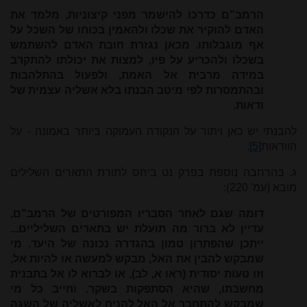
הרמב"ם כדרכו להישמר מפני קיצוניות, מלמד את
האדם להוקיר את שכלו ולהאמין בכוחו של השכל על
אף מוגבלותו. מכאן נגזרת חובת האדם להשתמש
בשכלו ולהכריע על פיו, למצות את יכולתו להתקרב
במידה מרבית אל האמת, ולפעול בהתלהבות
ובהתמסרות לפי מיטב הבנתו בלא אשליה עצמית של
ודאות
.
להבנתי יש כאן ויתור על הנקודה העמוקה ביותר באמונה - על
הוודאות
[5]
.
ג. בהרחבה נוספת בפרק נט ביחס לתורת התארים השלילים
מובא (עמ' 220):
דומה שגם לאחר הסבריו המפורטים של הרמב"ם,
עדיין לא ברור מה תועלת יש בתארים השליליים...
ייתכן שהפתרון טמון בהגדרה נכונה של היעד. מי
שמבקש להבין את האל, מבקש למעשה או להיות אל,
וזו טעות יסודית (ראו א, לב), או לברוא לו אל בתבנית
מחשבתו, שהיא הסתפקות בשקר. וחייב כל מי
שמבקש להתחבר אל האל להניח לאשליה של השגה