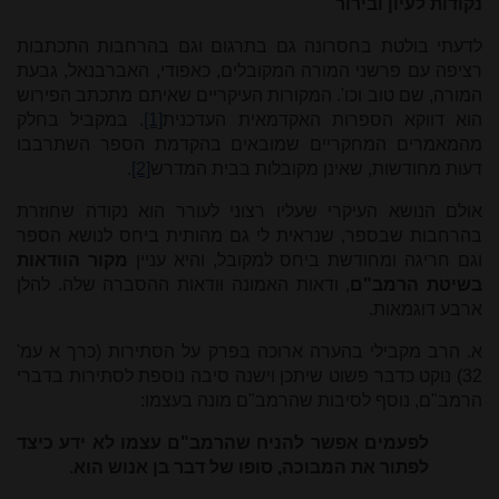
נקודות לעיון ובירור
לדעתי בולטת בחסרונה גם בתרגום וגם בהרחבות התכתבות
רציפה עם פרשני המורה המקובלים, כאפודי, האברבנאל, גבעת
המורה, שם טוב וכו'. המקורות העיקריים שאיתם מתכתב הפירוש
הוא דווקא הספרות האקדמאית העדכנית
[1]
. במקביל בחלק
מהמאמרים המחקריים שמובאים בהקדמת הספר השתרבבו
דעות מחודשות, שאינן מקובלות בבית המדרש
[2]
.
אולם הנושא העיקרי שעליו רצוני לעורר הוא נקודה שחוזרת
בהרחבות שבספר, שנראית לי גם מהותית ביחס לנושא הספר
וגם חריגה ומחודשת ביחס למקובל, והיא עניין
מקור הוודאות
בשיטת הרמב"ם
, ודאות האמונה וּודאות ההסברה שלה. להלן
ארבע דוגמאות.
א. הרב מקבילי בהערה ארוכה בפרק על הסתירות (כרך א עמ'
32) נוקט כדבר פשוט שיתכן וישנה סיבה נוספת לסתירות בדברי
הרמב"ם, נוסף לסיבות שהרמב"ם מונה בעצמו:
לפעמים אפשר להניח שהרמב"ם עצמו לא ידע כיצד
לפתור את המבוכה, סופו של דבר בן אנוש הוא
.