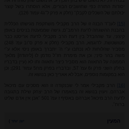
בבהירות, לא משום שיש בהן תוכן רע, או משום שהן סותרות את
יסודות התורה כפי שחושבים הבורים, אלא הוסתרו בשל קוצר
יכולתם של השכלים לקבלן" (חלק א פרק ל"ג4 עמוד 126).
[15]
לענ"ד הבנה זו של הרב מקבילי משתקפת מגישתו הכללית
בהבנת ההשגחה לדעת הרמב"ם, גישה שממעטת בניסים באופן
קיצוני, עד שההבדל בין דעת הרב מקבילי לדעת אריסטו כבר
מטושטשת. לדוגמא, הרב מקבילי (חלק א פרק ס"ו1 עמ' 248)
מסביר שהלוחות לא נכתבו ע"י ה' יתברך באופן ניסי אלא ע"י
משה בהר סיני; וכן את מימרת חז"ל נזדמן לו [ליהודה] מלאך
הממונה על התאווה הוא מסביר כיצר ותאווה ותו לא (עיין בדבריו
בחלק השני פרק ו6 עמ' 57, ובדבריו בפרק מח5 עמוד 291); וכן
הוא במקומות נוספים, אבל לא אאריך כאן בנושא זה.
[16]
הרב מקבילי אמר לי שבנקודה זו הוא מסכים עם מיכאל
אברהם. ויעוין בנושא זה במאמרו של הרב יצחק שילת בתגובה
לדעת הרב מיכאל אברהם באסיף ז עמ' 501 "אכן אין אדם שליט
ברוח".
המעין
ישן יותר
}