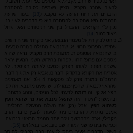
ראויים, כפירוש הרב מקבילי, או מטעים כפי דעתי. חשוב לי
להעיר שהרב מקבילי מציין פעמיים כסיבה להסתרת
הדברים את היות הדעה לא מקובלת
[13]
, בעוד שדעת
הרמב"ם היא שהסיבה להסתרה היא כי הדברים לא יובנו
נכון ע"י הקוראים. ההבדל בין שני הניסוחים האלו גדול
מאוד כמובן
[14]
.
ביחס לביקורת על מעמד הנבואה, אני ביקרתי שני חידושים
שחידש הפרופ' הרווי: א. שהנבואה מתגלה בצורה טבעית.
ב. שהנבואה אוטומטית. מתגובת הרב מקבילי נראה שהוא
מסכים עם פרופ' הרווי, לפחות בחידוש השני. המעיין יראה
ששנינו הפנינו לאותו הפרק וכמעט לאותה הפיסקה. לא
אטריח את הקורא בדקדוקי דברים, אביא רק את גוף דברי
הרמב"ם במורה פרק לב פסקאות 4 ו-6: "אנו מאמינים
שהראוי לנבואה, שהכין עצמו לה, יש שאינו מתנבא, וזה לפי
חפץ אלוקי. זה
דומה
לדעתי לכל הניסים, ונוהג כמותם".
ובהמשך: "היסוד הזה
שהאל מנבא את מי שהוא חפץ
כשהוא חפץ,
אבל (רק) את השלם המעולה בתכלית".
אמנם מתחילת הדברים ניתן לטעות ולהבין כדברי הרב
מקבילי, אבל מההמשך ניכר יותר הממד הרצוני בנבואה,
וכפי שהבינו פרשני המורה שם טוב, אברבנאל ועוד
[15]
.
בשולי הדברים אעיר ביחס לטענת הרב מקבילי לחוסר