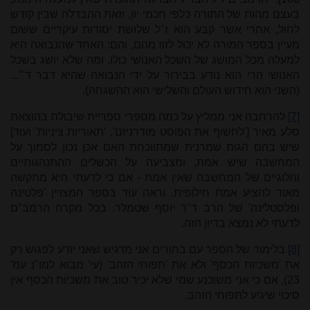
בעצם מהות של התורה כלפי חכמי יון, וזאת ההבדלה שבין קודש
לחול, אחרי אשר קבע הוא ז"ל שלושת יסודות עיקריים ששום
מעיין בספר המורה לא יכול לזוז מהם, והם: האחד שהנבואה היא
למעלה מכל המושג של השכל האנושי כולו, ומה שלא יושג בשכל
האנושי הרי הוא נודע בבירור על ידי הנבואה שהיא דבר ד'"...
(השני הוא חידוש העולם והשלישי הוא ההשגחה).
[7]
להרחבה אני ממליץ על כמה מספרי ספריית שיבולת בהוצאת
סלע מאיר ['לחשוף את הפוסט מודרניזם', 'תאוריות ציניות' ועוד]
שיש בהם הגות שמרנית שמתווכחת האם אכן נכון לסמוך על
המחשבה שיש אמת, ומצביעה על הכשלים ההתנהגותיים
והלוגיים של המחשבה שאין אמת - אם כי לדעתי היא מתקשה
מאוד להציע אמת חילופית. וראה עוד בספר המצויין 'פלטינה
ופלסטלינה' של הרב ד"ר יוסף שטמלר. בכל מקרה הרמב"ם
לדעתי לא נמצא בדיון הזה.
[8]
בלימוד של הספר עם בחורים אני מדגיש שאני יודע לפגוש רק
את 'משכיות הכסף' ולא את 'תפוחי הזהב' (עי' מבוא למו"נ עמ'
23), אם כי אני משוכנע שמי שלא יכיר טוב את משכיות הכסף אין
סיכוי שיגיע לתפוחי הזהב.