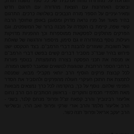
הגדולה על מהדורה נוחה ועדכנית של כל ספר משנה תורה,
ובשנים האחרונות עם הוצאת מהדורה עם תרגום חדש
ומאיר-עיניים על הספר מורה הנבוכים בשלושה כרכים. התרגום
בהיר מאוד ועל פניו נראה מדויק ומסוגנן באופן שחוסך הרבה
קשיי שפה, קיימת בו הקפדה על מבנה ברור של המשפטים, וגם
הפרקים מחולקים לפסקאות ממוספרות וכך ההפניות מדויקות
ויעילות. נוסף במהדורה זו גם סימון, מיספור והדגשה של שאלות
ושל תשובות, שעוזרים להבנת דברי הרמב"ם. בצד הטקסט ישנו
פירוש בהיר שבד"כ מסביר דברים קשים בפשט דברי הרמב"ם
או מנסח את תכני הפסקה בצורה מתומצתת. בנוסף פזורות
ברחבי הספר הרחבות, שנוגעות לנושאים שמעבר לפשט המורה.
לכל קבוצת פרקים הוסיף הרב יוחאי מקבילי מבוא, שמנסה
לתמצת את התוכן העיקרי העולה מהפרקים ולהסביר את הסדר
הפנימי שלהם. נוסף על כך, בהקדמה לכל כרך נמצאים מבואות
מאת תלמידי חכמים וחוקרים - בראשון הכותבים הם הרב נחום
אליעזר רבינוביץ' והרב קפאח זצ"ל ופרופ' מנחם קלנר, בשני -
הרב אליעזר מלמד והרב אורי שרקי ופרופ' זאב הרוי, ובשלישי
הרב יעקב אריאל ופרופ' חנה כשר.