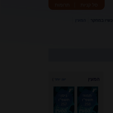
סל קניות
תרומות
שיו במחקר
המעין
המעין
ישן יותר
}
תמוז
ניסן
תשפ"ו
תשפ"ו
257
258