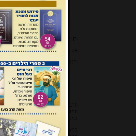
עַל רָאשֵׁי הֶהָרִים יְזַבֵּחוּ וְעַל הַגְּבָעוֹ
וְכַלּוֹתֵיכֶם תְּנָאַפְנָה... אִם זֹנֶה אַתָּה
תִּשָּׁבְעוּ חַי ה'... תֵּן לָהֶם ה' מַה תִּ
שְׂנֵאתִים עַל רֹעַ מַעַלְלֵיהֶם מִבֵּיתִי
וכן (שם יב, יב):
אִם גִּלְעָד אָוֶן אַךְ שָׁוְא הָיוּ, בַּגִּלְגָּל שְׁוָרִים 
והנביא עמוס מזהיר (ד, ד-ה):
בֹּאוּ בֵית אֵל וּפִשְׁעוּ הַגִּלְגָּל, הַרְב
מֵחָמֵץ תּוֹדָה וְקִרְאוּ נְדָבוֹת הַשְׁמִ
יִשְׂרָאֵל, דִּרְשׁוּנִי וִחְיוּ. וְאַל תִּדְרְשׁו
וּבֵית אֵל יִהְיֶה לְאָוֶן. דִּרְשׁוּ אֶת ה' וִ
[9]
הרב יצחק לוי מעריך נכונה
כי המשכן ה
המזבח היה בנוי מאבנים אלו, וזו דוג
במקומות שנתקדשו בעבר, גם אם לא ב
במאמרי ב'המעין' (טבת תשפ"ב) רציתי ל