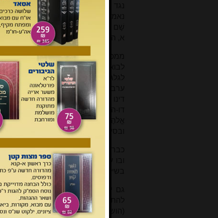
נגד עמון אומר שמואל אל העם (שם יא, יד-טו): '
נאמר: 'וַיֵּלְכוּ כָל הָעָם הַגִּלְגָּל, וַיַּמְלִכוּ שָׁם 
שָׁם שָׁאוּל וְכָל אַנְשֵׁי יִשְׂרָאֵל עַד
א, היא "לפני הבית", וביומא מה, ב, זבח
ממכלול המקורות נוכל להעריך כי בימי 
לבוא אליו ולא ולנסות לשקם את משכן ש
לגלגל נסוג שאול ממכמש לאחר שהפליש
ערב צאתו של שאול למלחמה בפלישתים 
דינו של הנביא (שם טו, כח): 'קָרַע ד' אֶת-מַמְלְכ
דו-השיח בין שאול לשמואל מודגש כי עם ישראל
אֱלֹהֶיךָ בַּגִּלְגָּל', ועם חרטת שאול הוא מבקש
ובסיום הוויכוח – 'וַיְשַׁסֵּף שְׁמוּאֵל אֶת-אֲגָג ל
[7]
כבר הרב יצחק אייזיק הלוי הדגיש
כי ל
ובו עמדה במת ציבור בגלגל, ובהיתר, 
בשילה להעברת המשכן לנוב, והגמרא בזב
גם יותר מאוחר המשיך הגלגל להיות 
להתקיים גם בימי בית ראשון, אולי במ
[8]
(הושע ט, יד-טו)
: