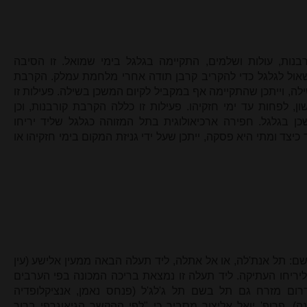
נות, עולות ושלמים, התקיימה בגלגל בימי שמואל. זו הסיבה
שאול לגלגל כדי להקריב קרבן תודה אחרי מלחמת עמלק. הקרבת
ה, וייתכן שהתקיימה אף במקביל לקיום המשכן בשילה. פעילות זו
, לפחות עד ימי חזקיהו. פעילות זו כללה הקרבת קורבנות, וכן
 בגלגל. חפירה ארכיאולוגית בתל המזוהה כגלגל שליד יריחו
כיצד ומתי היא פסקה, ייתכן שעל ידי גניזת המקום בימי חזקיהו או
ם: תל אנת'לה, או אל אתלה, ליד תעלה הבאה ממעין אלישע (עין
"מ דרום מזרח ליריחו העתיקה. ליד תעלה זו נמצאת בריכה המכונה בפי הערבים
רום מזרח גם תל בשם תל ג'לג'ל (פנחס נאמן, אנציקלופדיה
ה). פרופ' יואל אליצור מסביר כי "לפי ההקשר הגיאוגרפי ברור