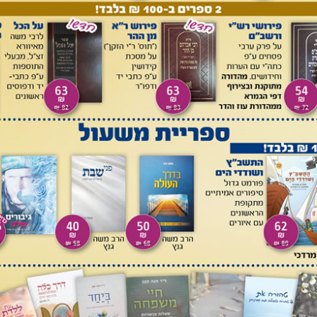
ת יְקַטֵּרוּ תַּחַת אַלּוֹן וְלִבְנֶה וְאֵלָה כִּי טוֹב צִלָּהּ עַל כֵּן תִּזְנֶינָה בְּנוֹתֵיכֶם
 יִשְׂרָאֵל אַל יֶאְשַׁם יְהוּדָה, וְאַל תָּבֹאוּ הַגִּלְגָּל וְאַל תַּעֲלוּ בֵּית אָוֶן וְאַל
תֵּן, תֵּן לָהֶם רֶחֶם מַשְׁכִּיל וְשָׁדַיִם צֹמְקִים. כָּל רָעָתָם בַּגִּלְגָּל כִּי שָׁם
 אֲגָרְשֵׁם, לֹא אוֹסֵף אַהֲבָתָם כָּל שָׂרֵיהֶם סֹרְרִים.
זִבֵּחוּ, גַּם מִזְבְּחוֹתָם כְּגַלִּים עַל תַּלְמֵי שָׂדָי.
ּוּ לִפְשֹׁעַ, וְהָבִיאוּ לַבֹּקֶר זִבְחֵיכֶם לִשְׁלֹשֶׁת יָמִים מַעְשְׂרֹתֵיכֶם. וְקַטֵּר
יעוּ, כִּי כֵן אֲהַבְתֶּם בְּנֵי יִשְׂרָאֵל נְאֻם ה' אלקים... כִּי כֹה אָמַר ה' לְבֵית
ּ בֵּית אֵל, וְהַגִּלְגָּל לֹא תָבֹאוּ, וּבְאֵר שֶׁבַע לֹא תַעֲבֹרוּ, כִּי הַגִּלְגָּל גָּלֹה יִגְלֶה
חְיוּ, פֶּן יִצְלַח כָּאֵשׁ בֵּית יוֹסֵף וְאָכְלָה וְאֵין מְכַבֶּה לְבֵית אֵל.
מחודש בגלגל הוקם במקום גל האבנים של יהושע, וייתכן כי אף
מא נוספת לתופעה של שימור עבודת ה' בשלהי ימי הבית הראשון
התאם להלכה.
טעון כי המשניות במסכת זבחים (פרקים יג-יד) מזהירות בארוכה