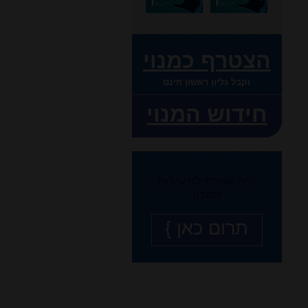
הצטרף כמנוי
וקבל גליון ראשון חינם
חידוש המנוי
היה שותף לפעילות
המכון
תרום כאן }