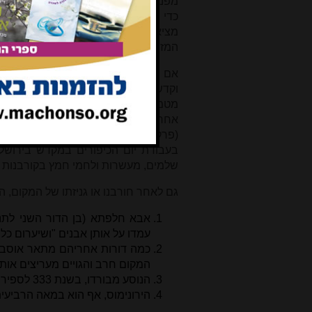
מפני עבודות מקודשות - שלא במקדש ב
[10]
כדי לחדד את הגדרת האיסור
, אך ב
מציאות קיימת
[11]
. כך אוסרת המשנה
המזבח (זבחים יג, א), מגדירה אלו קורבנו
אם עיקרון זה נכון – הרי שמהמשנה בז
וקדשים קלים, חטאות ואשמות, היו מעמי
מטמאים לעבוד בהם, מקפידים על מחשב
אחרי הזמן ההלכתי הקבוע הקרבן הופך 
(פרק יד, משנה י). מהסוגיה בזבחים 
בעבודת יום הכיפורים במקדש בירושל
שלמים, מעשרות ולחמי חמץ בקורבנות 
גם לאחר חורבנו או גניזתו של המקום, ה
אבא חלפתא (בן הדור השני לתנאי
עמדו על אותן אבנים "ושיערום כל
כמה דורות אחריהם מתאר אוסביו
המקום חרב והגויים מעריצים אות
הנוסע מבורדו, בשנת 333 לספירה מזכיר אף הוא את שתים עשרה האבנים.
הירונימוס, אף הוא במאה הרביעית, מוסיף "שם 2