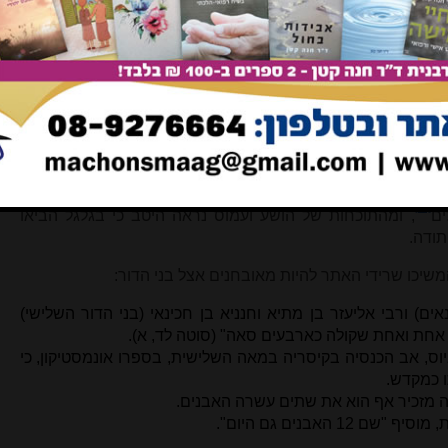
ירושלים. אמנם אפשר לומר שהמשנה מעלה אפשרויות תיאורטיות
אותה מידה ניתן להעריך כי המשנה הייתה צריכה להתמודד עם
 בזבחים את שחיטת הקורבנות שלא במקדש, את העלאתם על
ת כלולים באיסור זה (שם יג, ב-ג), אלו עובדים (שם ג) ועוד.
בחים (יג, ג) עולה כי בבמות היו שוחטים ומעלים קדשי-קדשים
דים לחם הפנים ומדליקים מנורה, וכן מקפידים היו בבמות למנוע
ות הכהן הזובח שפוסלות את הזבח (אם חשב לאכול או להקטיר
פיגול), וכן מקפידים להימנע מהשארת הקרבן אחרי הזמן הראוי
קי, א עולה שהיו מקטירים בקודש הקודשים של בית הבמות כמו
[12]
ים
, ומהתוכחות של הושע ועמוס נראה היטב כי בגלגל הביאו
תודה.
משיכו שרידי האתר להיות מאובחנים אצל בני הדור:
ם) ורבי אליעזר בן מתיא וחנניא בן חכינאי (בני הדור השלישי)
 אחת ואחת שקולה כארבעים סאה" (סוטה לד, א).
ס, אב הכנסיה בקיסריה במאה השלישית, בספרו אונמסטיקון, כי
ו כמקדש.
1 האבנים גם היום".