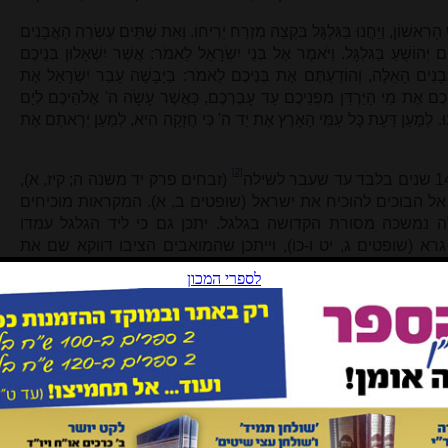
 הָרִאשׁוֹן, וַיַּחֲנוּ בַּגִּלְגָּל בִּקְצֵה מִזְרַח יְרִיחוֹ. וְאֵת שְׁתֵּים עֶשְׂרֵה הָאֲבָנִים
 יְהוֹשֻׁעַ בַּגִּלְגָּל. וַיֹּאמֶר אֶל בְּנֵי יִשְׂרָאֵל לֵאמֹר: אֲשֶׁר יִשְׁאָלוּן בְּנֵיכֶם
 הָאֵלֶּה, וְהוֹדַעְתֶּם אֶת בְּנֵיכֶם לֵאמֹר: בַּיַּבָּשָׁה עָבַר יִשְׂרָאֵל אֶת
ֵיכֶם אֶת מֵי הַיַּרְדֵּן מִפְּנֵיכֶם עַד עָבְרְכֶם, כַּאֲשֶׁר עָשָׂה ה' אֱלֹהֵיכֶם לְיַם
וּ. לְמַעַן דַּעַת כָּל עַמֵּי הָאָרֶץ אֶת יַד ה' כִּי חֲזָקָה הִיא, לְמַעַן יְרָאתֶם אֶת
[2]
(זבחים פרק יד משנה ה; קיז, א),
אל הבוכים להוכיח את ישראל (שופטים ב, א). המקראות מוכיחים
ה נמשכה מסורת הקדושה בגלגל. יתכן גם כי ליד הגלגל עמדו
רא (שופטים ג, יט ו-כו), וייתכן שהמואבים הציבו דווקא שם את
.
[3]
[4]
 כמקום מקודש
מדגיש הרב יצחק לוי מישיבת הר עציון כי "בגלגל
ושע ה, ב-ט) ובכך בא לידי ביטוי הקשר היסודי בין ברית המילה
הם. בכניסתו לארץ כורת עם ישראל ברית עם ה', ולכן בגלגל
 הניתוק הסופי ממצרים". אך למרות העמדת המשכן בשילה, ועוד
 ישראל להקריב קורבנות בגלגל. כך במסגרת משיחת שאול למלך,
להמתין שם שבעה ימים עד שיבוא להקריב את הקרבנות ויודיע לו
אֵלֶיךָ לְהַעֲלוֹת עֹלוֹת, לִזְבֹּחַ זִבְחֵי שְׁלָמִים'. ולאחר השלמת המערכה