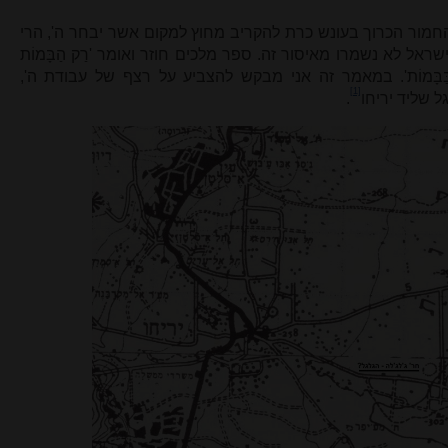
חמור הכרוך בעונש כרת להקריב מחוץ למקום אשר יבחר ה', הרי
אל לא נשמרו מאיסור זה. ספר מלכים חוזר ואומר 'רַק הַבָּמוֹת
טְּרִים בַּבָּמוֹת'. במאמר זה אני מבקש להצביע על רצף של עבודת ה',
[1]
 שליד יריחו
.