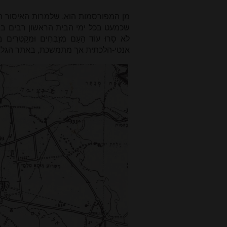
מן המפורסמות הוא, שלמרות האיסור ה
שכמעט בכל ימי הבית הראשון רבים בישר
לֹא סָרוּ עוֹד הָעָם מְזַבְּחִים וּמְקַ
אנטי-הלכתית אך מתמשכת, באתר הגלגל