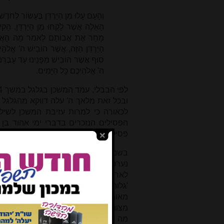
וְהָעָם עָלוּ מִן הַיַּרְדֵּן בֶּעָשׂוֹר לַחֹדֶשׁ
הָאֵלֶּה אֲשֶׁר לָקְחוּ מִן הַיַּרְדֵּן, הֵקִים
מָחָר אֶת אֲבוֹתָם לֵאמֹר מָה הָאֲבָנִים
הַיַּרְדֵּן הַזֶּה, אֲשֶׁר הוֹבִישׁ ה' אֱלֹה
סוּף אֲשֶׁר הוֹבִישׁ מִפָּנֵינוּ עַד עָבְרֵנ
ה' אֱלֹהֵיכֶם כָּל הַיָּמִים.
לפי הבבלי, עמד המשכן בגלגל במשך 14 שנים בלבד עד שעבר לשילה
ובכל זאת מלאך ה' עלה דווקא מהגלגל 
לכאורה כי למרות עזיבת המשכן לשיל
הפסילים הנזכרים בדברי ימי אהוד בן ג
פסילי אלהיהם כסמל שלטונם על ישראל
בשני מאמרים מקיפים על מעמד הגלגל
נערכת ברית המילה עם הכניסה לארץ (יה
לארץ ישראל, כהמשך להבטחת ה' לאבר
'גלותי את חרפת מצרים', ובכך הושלם
מאות שנים אחר כך, אנו עדים לעליית
מצוה אותו שמואל לרדת דווקא לגלגל ו
מה לעשות (שמ"א י, ח): 'וְהִנֵּה אָנֹכִי יֹרֵד 