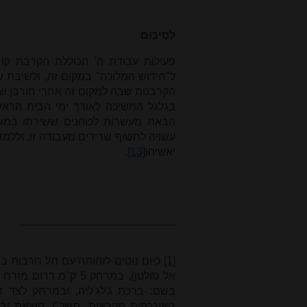
לסיכום
פעילות עבודת ה' הכוללת הקרבת קורב
ל"חידוש המלוכה" במקום זה, ולשיבת 
הקרבנות שבה למקום זה אחרי חורבן שיל
בגלגל המשיכה לאורך ימי הבית הראשון
הבאת מעשרות לכוהנים ששירתו במשכן
עשויה לחשוף שרידים מעבודה זו, וללמד 
יאשיהו
[13]
.
[1]
כיום נוטים לזהותה עם תל חרבות בש
אל סולטן), במרחק 5 ק
בשם: ברכת ג'לג'ליה, ובמרחק לצד ד
גיאוגרפית מקראית, תשכ"ו, הוצאת יבנ