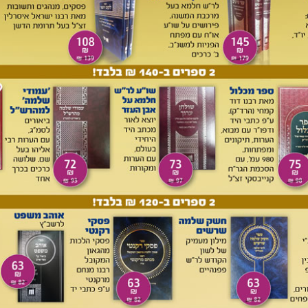
לְכוּ וְנֵלְכָה הַגִּלְגָּל וּנְחַדֵּשׁ שָׁם הַמְּלוּכָה'. ובטקס הכתרה זה
אֶת שָׁאוּל לִפְנֵי ה' בַּגִּלְגָּל
,
ויִּזְבְּחוּ שָׁם זְבָחִים שְׁלָמִים לִפְנֵי ה'
,
וַיִּשְׂמַח
 מְאֹד'. פעמיים מודגש המיקום "לפני ה'". ההגדרה של לפני ה' ע"פ מכות יט,
[5]
ים סג, ב ומנחות יט, ב היא "מול פתח ההיכל"
.
שמואל, לאחר חורבן שילה, שב והוקם המשכן בגלגל. שמואל מעדיף
[6]
ילה ההרוס, אולי בגלל התדמית שנדבקה בו בגלל מעשי בני עלי
.
תים עלו עליה, בה הייתה ההתנגשות הראשונה בין המלך והנביא
(שמ"א יג, ד, ז-טו), ושם שמע בשובו מהכות את עמלק את גזר
וּת יִשְׂרָאֵל מֵעָלֶיךָ הַיּוֹם, וּנְתָנָהּ לְרֵעֲךָ הַטּוֹב מִמֶּךָּ'. במהלך
 חמל על מיטב הצאן 'לְמַעַן זְבֹחַ, לַד' אֱלֹהֶיךָ... לִזְבֹּחַ לַד'
 משמואל 'וְעַתָּה שָׂא נָא אֶת-חַטָּאתִי וְשׁוּב עִמִּי וְאֶשְׁתַּחֲוֶה לַה'',
ִפְנֵי ה' בַּגִּלְגָּל', שוב – לפני ה'.
אחר חורבן שילה ולפני העברת המשכן לנוב היה קיים שלב ביניים
למרות שבכתוב אין התייחסות לתקופת ביניים בין חורבן המשכן
חים (קיח, ב) סותמת: "כשמת עלי הכהן חרבה שילה ובאו לנוב".
אתר פעיל לעבודת ה'. הוכחה ברורה כי המקדש בגלגל המשיך
קביל למקדשים במוצא ובקריית יערים, הם תוכחות הנביאים הושע