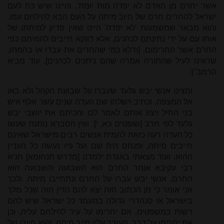
אשר יחרם מן האדם לא יפדה מות יומת'. והיינו שיש כח לעם
ישראל להחרים חרם של חיוב מיתה על העם הבא להילחם עמו.
והוא מבאר שמשמעות 'לא יפדה' היינו שאין פדיון למיתתו של
אותו עם על ידי נתינתם לכהנים, אלא דווקא חייבים להמיתם כפי
החרם אשר החרימום. [ודלא כמי שהחרים את עבדו או בהמתו,
שראינו לעיל שהתורה אמרה שהם ניתנים לכהנים]. עוד מביא
הרמב"ן:
ומצינו אנשי יבש גלעד שעברו על שבועת הקהל ולא באו
אל המצפה, וכתיב וישלחו שם העדה שנים עשר אלף איש
בני החיל ויצוו אותם לאמר לכו והכיתם את יושבי יבש
גלעד לפי חרב [שופטים כא, י]. ואין הסברא נותנת שעשו
כל העדה רעה כזאת להמית אנשים רבים מישראל שאינם
חייבים מיתה, ופנחס היה שם ועל פיו נעשה כל העניין
ההוא. ועוד מצאתי באגדת ילמדנו [מדרש תנחומא] תניא
רבי עקיבא אומר החרם הוא השבועה והשבועה הוא
החרם, אנשי יבש עברו על החרם ונתחייבו מיתה. ולכך
אני אומר כי מן הכתוב הזה יצא להם הדין הזה שכל מלך
בישראל או סנהדרי גדולה במעמד כל ישראל שיש להם
רשות במשפטים, אם יחרימו על עיר להילחם עליה, וכן
אם יחרימו על דבר, העובר עליו חייב מיתה. והוא חיובן של