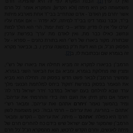
ואין לו 'ערך'
[1]
. הבנת המקרא לפי זה היא שהמילה 'חרם'
משמעותה כאן היא מיתה [ולא הקדש], והמקרא אומר 'כל חרם
אשר יחרם מן האדם' - אדם שנתחייב בבי"ד אחת מארבע מיתות
בי"ד, וכבר נגמר דינו בבי"ד למיתה, 'לא יפדה' – אם אמרו עליו
'ערכו עלי' אין לו פדיון, ומדוע – כי 'מות יומת', הרי הוא הולך למות
ונחשב כאילו כבר מת, ואין לאדם מת 'ערך' בפרשת ערכין
שבתורה. מקור ביאורו של רש"י הוא בתורת כהנים – ספרא - על
הפסוק הנ"ל, וכן הוא דעת ת"ק במשנה ערכין ו, ב, וכביאור מקרא
זה בגמרא שם ובכתובות לז, ב
[2]
.
הרמב"ן בביאורו למקרא זה מביא תחילה את ביאורו של רש"י,
ומציין שזו מחלוקת בגמרא, ומביא גם את הביאור השני בגמרא.
וממשיך הרמב"ן לבאר פשט חדש בפסוק זה. תחילה הוא מביא
את הנאמר בפסוק בפרשת 'חוקת' ביחס למלחמת הכנעני מלך
ערד שבא להילחם בעם ישראל במדבר 'וידר ישראל נדר לה'
ויאמר אם נתון תיתן את העם הזה בידי והחרמתי את עריהם',
ומיד בהמשך נאמר '
ויחרם
אתהם ואת עריהם', ומבאר רש"י
'אתהם – בהריגה, ואת עריהם – חרמי גבוה'. כאן משמעות לשון
'חרם' היא כפולה: '
אתהם
' – מיתה, 'את עריהם' – הקדש. ומבאר
הרמב"ן שהמקור של עם ישראל שיש בידם כח להחרים חרם של
מיתה לאנשים, וחרם הקדש לרכוש, הוא מהמקרא הנ"ל 'כל חרם