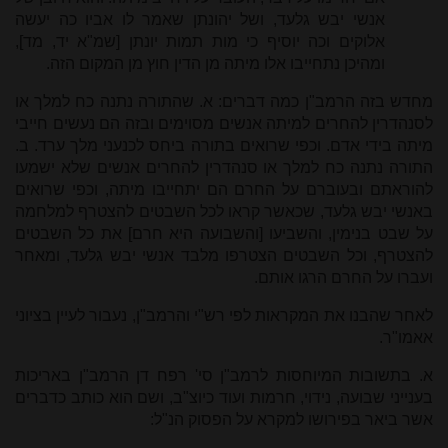
אנשי יבש גלעד, ושל יהונתן שאמר לו אביו כה יעשה
אלוקים וכה יוסיף כי מות תמות יונתן [שמ"א יד, מד],
ומהיכן נתחייבו אלו מיתה מן הדין חוץ מן המקום הזה.
מחדש בזה הרמב"ן כמה דברים: א. שהתורה נתנה כח למלך או
לסנהדרין להחרים למיתה אנשים מסוימים ובזה הם נעשים חייבי
מיתה בידי אדם. וכפי שרואים בתורה ביחס לכנעני מלך ערד. ב.
התורה נתנה כח למלך או סנהדרין להחרים אנשים שלא ישמעו
להוראתם ובעוברם על החרם הם יתחייבו מיתה, וכפי שרואים
באנשי יבש גלעד, שכאשר קראו לכל השבטים להצטרף למלחמה
על שבט בנימין, והשביעו [והשבועה היא חרם] את כל השבטים
להצטרף, וכל השבטים הצטרפו מלבד אנשי יבש גלעד, ומאחר
ועברו על החרם הרגו אותם.
לאחר שהבנו את המקראות לפי רש"י והרמב"ן, נעבור לעיין בציוני
אאמו"ר.
א. בתשובות המיוחסות לרמב"ן סי' רפח דן הרמב"ן באריכות
בענייני שבועה, נידוי, חרמות ועוד כיוצ"ב, ושם הוא כותב כדברים
אשר ביאר בפירושו למקרא על הפסוק הנ"ל: