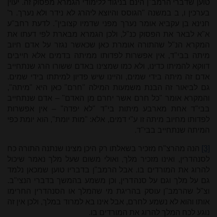
טוען שדברי הרמב"ן הינם בניגוד ללימודי הגמרא מפסוק זה. יעוין
בערכין ו, ב במשנה "הגוסס והיוצא ליהרג לא נידר ולא נערך. ר'
חנינא בן עקביא אומר נערך מפני שדמיו קצובין". לדעת רחב"ע
א"א לבאר את הפסוק כנ"ל, ולכן הגמרא מבארת לפי דעתו את
המקרא הנ"ל שהתורה אומרת כאן שכאשר נגזר על אדם חיוב
מיתה בבי"ד, אין אפשרות לפדותו ממיתה בדמים אלא חייבים
דווקא להמיתו כדינו, ולא כמו שמצינו באדם ששורו הרג שנתחייב
אדם זה מיתה בידי שמים, והיינו שיש פדיון למיתתו בידי שמים.
גם לביאור זה הבנת משמעות המילה "חרם" כאן היא "מיתה",
והמקרא אומר "כל חרם אשר יחרם מן האדם" – אדם שנתחייב
בבי"ד אחת מארבע מיתות בי"ד "לא יפדה" – אין אפשרות
לפדותו מחיוב מיתה זו ע"י דמים, אלא: "מות יומת", הוא יומת כפי
המיתה שנתחייב בבי"ד.
[3]
הנה מהרצ"ח מזכיר בשאלתו רק היכן מצינו שנתנה התורה כח
לסנהדרין, ואינו מזכיר מלך, ואולי משום שעל מלך נאמר שיכול
להרוג את המורדים בו. אבל הרמב"ן בדבריו טוען שמכאן נלמד
גם על מלך וגם על סנהדרין, וכן משמע בהמשך בדברי הנצי"ב.
וצ"ל שהרמב"ן עוסק בהריגת מי שהמלך או הסנהדרין החרימו
אותו והוא לא נשמע לחרם, אבל אינו בא למרוד במלך, ולכן אין זה
נוגע לכח המלך להרוג את המורדים בו.