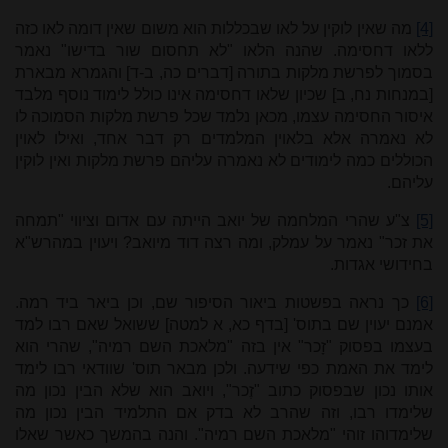
[4]
מה שאין לוקין על לאו שבכללות הוא משום שאין דומה לאו כזה
ללאו דחסימה. שהנה הלאו "לא תחסום שור בדישו" נאמר
בסמוך לפרשת מלקות בתורה [דברים כה, ב-ד] והגמרא מבארת
[במנחות נח, ב] שכיון שלאו דחסימה אינו כולל לימוד נוסף מלבד
איסור החסימה עצמו, מכאן נלמד שכל פרשת מלקות הסמוכה לו
לא נאמרה אלא בלאוין המלמדים רק דבר אחד, ואילו לאוין
הכוללים כמה לימודים לא נאמרה עליהם פרשת מלקות ואין לוקין
עליהם.
[5]
צ"ע שהרי המלחמה של יואב הייתה עם אדום וציווי "תמחה
את זכר" נאמר על עמלק, ומה רצה דוד מיואב? ויעוין במהרש"א
בחידושי אגדות.
[6]
כך נראה בפשטות ביאור הסיפור שם, וכן ביאר ביד רמה.
אמנם יעוין שם בתוס' [בדף כא, א למטה] ששואל שאם רבו למד
בעצמו בפסוק "זָכר" אין בזה "מלאכת השם רמיה", שהרי הוא
לימד את האמת כפי שידעה. ולכן מבאר תוס' שוודאי רבו לימד
אותו נכון שבפסוק כתוב "זֶכר", ויואב הוא שלא הבין נכון מה
שלימדו רבו, וזה שהרב לא בדק אם התלמיד הבין נכון מה
שלימדוהו זוהי "מלאכת השם רמיה". והנה בהמשך כאשר שאלו