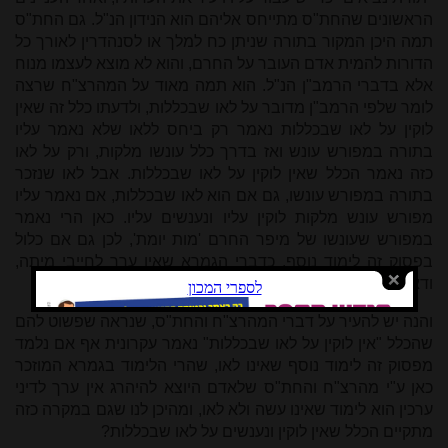
הראשונים שהחת"ס מתייחס אליהם הוא הנידון הנ"ל. גם החת"ס
תמה היכן המקור בתורה שניתן כח למלך או לסנהדרין לאורך כל
הדורות להמית אדם העובר על החרם, והוא לא מוצא לעצמו מנוח
אלא בדברי הרמב"ן הנ"ל. הוא תמה מאוד על המהרצ"ח שרצה
לומר שלפי הרמב"ן מדובר על לאו שבכללות, ולדעתו כלל זה שאין
לוקין על לאו שבכללות נאמר רק ביחס ללאו שלא נאמר עליו
בתורה במפורש עונש ואז בדרך כלל עונשו מלקות, ורק על לאו
כזה נאמר הכלל שאין לוקין על לאו שבכללות. אבל לאו שנזכר
בתורה במפורש עונשו, גם אם הוא לאו שבכללות, אם נאמר עליו
מפורש עונש מלקות לוקין עליו ונענשים עליו. כאן הרי נאמר
במפורש שעונשו של מיפר החרם 'מות יומת', לכן גם אם כלול
בפסוק זה לימוד נוסף, כדברי הגמרא שאין ערך לחייבי מיתה,
ודאי נענש על לאו זה את העונש האמור בו.
והנה יש להעיר על דברי המהרצ"ח והחת"ס, שנראה שפשוט להם
שהכלל "אין לוקין על לאו שבכללות" נאמר עקרונית אף אם נלמד
מפסוק זה לימוד נוסף שאינו לאו, שהרי הלימוד בגמרא המוזכר
כאן ע"י מהרצ"ח והחת"ס שלאדם היוצא להיהרג אין ערך לדיני
ערכין הוא לימוד שאינו עשה ולא לאו, ומהיכן לנו שגם במקרה כזה
מתקיים הכלל שאין לוקין ונענשים על לאו שבכללות?