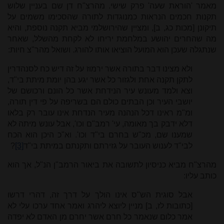
מאמר 'הוראת שעה' פרק שישי. מהרצ"ח דן שם בעניין שלוש
תקנות חכמים הנראות כמנוגדות לתורה שהסכימו משמים על
תיקונן [מכות כג, ב], ומציין שהירושלמי מביא תקנה נוספת, והיא
מה שהחרים יהושע במלחמת יריחו לא לקחת מהשלל, שאחר
שנתגלה שעכן הוא המועל הוציאו אותו להורג. ושואל מהר"צ חיות:
ולא מצינו דבר בתורה אשר ירמוז על זה דיש כח לסנהדרין
לתקן תקנה אחת ולגזור כל אשר יגע בהן יומת מיתת בי"ד,
וצא ולמד מעונש עיר הנידחת אשר כל הונם ורכושם של
יושבי העיר וכן הבתים כולם הם בשריפה על פי דין תורה,
ומ"מ ראינו דכל הנהנה מעיר הנדחת אינו עובר רק בלאו
דלא ידבק בך מאומה, עי' רמב"ם וכו', אבל עונש מיתה לא
שמענו שם, מכ"ש בחרם בי"ד וכו'. וא"כ היכן הוא הכח
לבי"ד לענוש העובר על גזירתם ותקנתם במיתת בי"ד
[3]
?
מהרצ"ח מביא כניסיון לתשובה את ביאור הרמב"ן הנ"ל, אך הוא
כותב עליו:
אבל סוגית הש"ס אינו הולך על דרך זה, דהרי דרשו
[כתובות לז, ב] מניין ליוצא ליהרג ואמר אחד ערכו עלי לא
אמר כלום שנאמר כל חרם אשר יחרם מן האדם לא יפדה