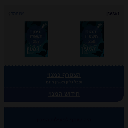
המעין
ישן יותר
}
תמוז
ניסן
תשפ"ו
תשפ"ו
257
258
הצטרף כמנוי
וקבל גליון ראשון חינם
חידוש המנוי
היה שותף לפעילות המכון