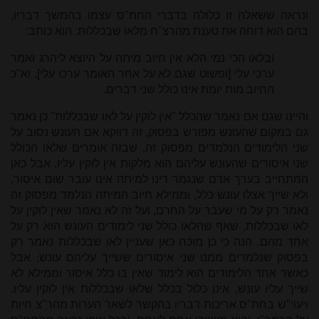
ונראה ששאלה זו כלולה בדברי החת"ס עצמו בהמשך דבריו,
בהם הוא דוחה את טענת מהרצ"ח מלאו שבכללות. הוא כותב:
ובלאו הכי נמי הלא אין חיוב מיתה על היוצא ליהרג ואמר
ערכי עלי [ופשוט שגם לא על אחר האומר ערכו עלי], וא"כ
החיוב מות יומת אינו כולל שני דברים.
והיינו שגם אם נאמר שהכלל "אין לוקין על לאו שבכללות" כן נאמר
גם במקום שהעונש מפורש בפסוק, זה דווקא אם העונש נסוב על
שני הלימודים הנלמדים מפסוק זה, שבזה אומרים שלאו הכולל
שני איסורים שהעונש עליהם הוא מלקות אין לוקין עליו. אבל כאן
המתחייב בערך אדם שנגמר דינו למיתה אינו עובר שום איסור,
ולא שייך אצלו עונש כלל, וממילא חיוב המיתה הנלמד מפסוק זה
נאמר רק על מי שעבר על החרם, ועל זה לא נאמר שאין לוקין על
לאו שבכללות, שאף שהלאו כולל שני לימודים העונש הוא רק על
אחד מהם. הנה כי כן מוכח כאן שעניין לאו שבכללות נאמר רק
בפסוק שנלמדים ממנו שני איסורים ששייך עליהם עונש, אבל
כאשר אחד הלימודים הוא לימוד שאין בו כלל איסור וממילא לא
שייך עליו עונש, אינו כלול בכלל שלאו שבכללות אין לוקין עליו.
ויעוי"ש בחת"ס אריכות דבריו בהקשר לשאר הערות מהר"צ חיות