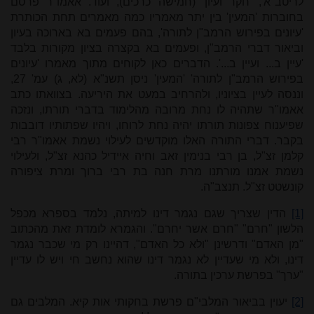
לריטב"א', 'חקר ועיון' (חמישה כרכים), ועוד. אאמו"ר פרסם
בחוברות 'המעין' בין יתר מאמריו כמה מאמרים תחת הכותרת
'עיונים בפירוש הרמב"ן לתורה', בהם פעמים בא בארוכה בעיון
וביאור דברי הרמב"ן, ופעמים בא בקצרה בציון מקורות בלבד
'עיין ב... ועיין ב...'. הדברים כאן לקוחים מתוך מאמרו 'עיונים
בפירוש הרמב"ן לתורה' 'המעין' ניסן תשנ"א (לא, ג) עמ' 27,
וננסה לעיין בציוניו, ולהרחיב במעט את היריעה. בצוואתו כתב
אאמו"ר שתהיה לו נחת מרובה מהלימוד בדברי תורתו, ונזכה
שפיענוח צפונות תורתו יהיה נחת לרוחו, ויהיו שפתותיו דובבות
בקבר. דברי התורה האלו מוקדשים לעילוי נשמת אאמו"ר רבי
קלמן זצ"ל, בן רבי בנימין זאב וחיה איידיל כהנא זצ"ל, ולעילוי
נשמת אמנו מורתנו מרת חנה בת רבי ברוך ומרת ציפורה
קונשטט זצ"ל. תנצב"ה.
[1]
הדין שצריך שגם נגמר דינו למיתה, נלמד בספרא מכפל
הלשון "חרם" "חרם אשר יחרם". והגמרא לומדת זאת מהכתוב
"מן האדם" ודרשינן "ולא כל האדם", דהיינו רק מי שכבר נגמר
דינו, ולא מי שעדיין לא נגמר דינו שהוא נחשב חי ויש לו עדיין
"ערך" בפרשת ערכין בתורה.
[2]
יעוין בביאור המלבי"ם פרשת בחקותי אות קיא. המלבים גם