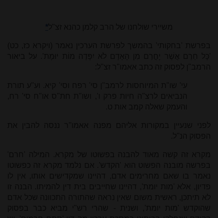
משיירי שולחנו של הרב קלמן כהנא זצ"ל
*
בפרשת 'בחקותי' בהמשך לפרשת הערכין נאמר (ויקרא כז, כט)
'כָּל חֵרֶם אֲשֶׁר יָחֳרַם מִן הָאָדָם לֹא יִפָּדֶה מוֹת יוּמָת'. על ביאור
הרמב"ן לפסוק זה כתב אאמו"ר זצ"ל:
עי' שו"ת המיוחסות לרמב"ן סי' רפח וסי' קיא. וע"ע תורת
הנביאים לרצ"ה חיות פרק ו', ושו"ת חת"ס או"ח סי' רח,
והעמק שאלה קמב אות ט.
לפני שנעיין במקורות אליהם מפנה אאמו''ר ננסה להבין את
הפסוק הנ''ל.
מקרא זה קשה מאוד להבנה בפשוטו של מקרא. המילה 'חרם'
בפרשה מובנה הפשוט הוא 'הקדש'. אם נלמד מקרא זה כפשוטו
נאמר בו שאם מחרימים אדם, דהיינו שמקדישים אותו, אין לו
פדיון, אלא 'מות יומת', דהיינו שחייבים בית דין להמיתו. הבנה זו
לא תיתכן, ראשית משום שאין נראה שהתורה התכוונה שכל אדם
שהוקדש 'מות יומת', ושנית - שהרי רש"י מביא כבר בפסוק