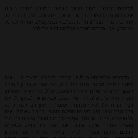
לסיכום:
הרמב"ן מתוך הקושי בביאור המקרא מחדש חידוש
שגם הוא מודע לגודל חידושו, וגדולי האחרונים דנים בדבריו כל
אחד בדרכו - המהר"צ חיות והנצי"ב אינם מקבלים את חידושו של
הרמב"ן, ואליו החתם סופר מקבל את דבריו להלכה.
*
הדברים מתפרסמים לעיון הרבים לקראת מלאת ט"ו שנים
לפטירת אמנו מורתנו מרת חנה ע"ה, בת ראש ישיבת קול תורה
הגאון רבי ברוך ומרת ציפורה קונשטט זצ"ל, בכ' באייר תשס"ח.
תאריך היארצייט שלה חל תמיד סביב שבת פרשת 'בחקותי', ויהיו
דברי תורה אלו לעילוי נשמתה. אאמו"ר הגאון רבי קלמן כהנא
זצ"ל מסר נפשו מאז ראשית הופעת 'המעין' במשך עשרות שנים
על הופעתו, צביונו ושכלולו, ואף פרסם בו במהלך השנים את רובי
מאמרי התורה שזכה לכתוב, שבהמשך היוו בסיס לספרים
הרבים שחיבר והפיץ - 'לחקר ביאורי הגר"א', 'ספר הזכרון