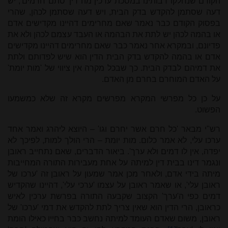
הקודם שנחלקו רבותינו במסכת ערכין מה דין 'סתם חרמים', יש
דעה שסתמן להקדש בדק הבית, ויש דעה שסתמן לכהן, שהרי
בפסוק הקודם כבר נאמר שאם מחרימים דהיינו מקדישים אדם
או בהמה לכהן יש לתת את הבהמה או העבד עצמם לכהן ולא את
פדיונם, ובמקרא אחר נאמר כבר שאם מחרימים דהיינו מקדישים
אדם או בהמה להקדש בדק הבית הדין הוא שיש לפדותם ולתת
את דמיהם לבדק הבית. כך שבכל מקרה אין ציווי של 'מות יומת'
על האדם המוחרם בחרם מן האדם.
על כן כל מפרשי המקרא מפרשים מקרא זה שלא כמשמעו
הפשוט.
רש"י מבאר 'כל חרם אשר יחרם וגו' – היוצא ליהרג ואמר אחד
ערכו עלי, לא אמר כלום. מות יומת – הרי הולך למות, לפיכך לא
יפדה, אין לו דמים ולא ערך'. ביאור הדברים, שאם נתחייב ראובן
ונגמר דינו בבית דין למיתה על אחת מעבירות התורה המחייבות
מיתה בידי אדם, ולאחר מכן אמר שמעון על ראובן זה 'ערכו של
ראובן עלי', או שאמר ראובן על עצמו 'ערכי עלי', דהיינו שהקדיש
דמים כפי ה'ערך' הקצוב שקבעה התורה בפרשת ערכין לאיש
כראובן, הרי הדין הוא שאין צריך לתת להקדש את דמי 'ערכו' של
ראובן, משום שאדם העומד למיתה נחשב כבר בחייו כאילו הומת