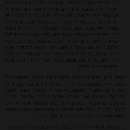
ואם החרים אותו חרם מלך ישראל או סנהדרין במעמד רוב
ישראל, הרי העובר עליו חייב מיתה, ורשאין הם המלך או
הסנהדרין להמית אותו באיזו מיתה שירצו. וזה דינו של יהושע
שדן עכן בדיני נפשות לפי שפשט ידו בחרמי שמים, וכן בחרמי
שמים ביטוי מצינו שאול שאמר מות תמות יהונתן, וכן אלעזר
בימי פילגש בגבעה הרגו אנשי יבש גלעד שנאמר כי השבועה
הגדולה הייתה לאשר לא עלה אל ה' במצפה מות יומת. ותניא
בילמדנו וכו'. ואני אומר בשמא, אחר בקשת המחילה, שזהו
פשט הכתוב בתורה כל חרם אשר יחרם מן האדם לא יפדה
מות יומת, כלומר מה שהסכימו עליו הכל והוחרם לדעתם לא
יפדה אלא חייב מיתה.
מעניין לציין שכאן לא כותב הרמב"ן את ביאורו בפסוק כדבר
פשוט, אלא כמסתפק ובזהירות. הרמב"ן יודע שדבריו הם חידוש
גדול בדיני נפשות למעשה, ומוסיף - 'בשמא' ו'אחר בקשת
המחילה'. וכנראה משום הוספת זהירות זו בדברי הרמב"ן בשו"ת
על הדברים שביאר בפסוק הנ"ל, ציין אאמו"ר שיש לעיין גם
בדבריו בשו"ת. יש להוסיף שכדברים האלה ממש נמצא במאמר
משפט החרם להרמב"ן, מובא בסוף ספר כלבו.
ב. אאמו"ר שולח אותנו לעיין בספר 'תורת נביאים' למרה"צ חיות