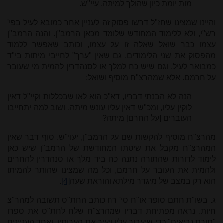
מות יומת כיון שהולך למיתה, עיי"ש.
והיינו שמצינו שחז"ל דרשו פסוק זה לעניין אחר כמובא לעיל בפי'
רש"י, ולא ללימוד המחודש שלומד מכאן הרמב"ן. והנה הרמב"ן
עצמו כבר שואל שאלה זו על עצמו, וכותב שאפשר ללמוד
מהפסוק את שני הלימודים, גם שאין "ערך" לחייבי מיתות בי"ד
כמבואר לעיל, וגם שיש כח למלך או לסנהדרין להמית מי שעובר
על חרמם. אלא שמהרצ"ח מוסיף ושואל:
הנה לא הבנתי דבריו, דא"כ הוא לאו שבכללות וקיי"ל דאין
לוקין עליו, ומכ"ש דאין עליו עונש מיתה, ושוב למה יתחייבו
העוברים [על החרם] מיתה?
מהרצ"ח מוסיף להקשות שם על הרמב"ן, יעוי"ש. סוף דבר שאין
המהרצ"ח מקבל את שיטתו המחודשת של הרמב"ן שיש כאן
לימוד לדורות שהתורה נתנה כח ביד מלך או סנהדרין להחרים
ולהמית את העובר על חרמם, וכל מה שמצינו שהותר להמיתו
הוא רק במצב של מיגדר מילתא והוראת שעה
[4]
.
ג. בשו"ת חתם סופר או"ח סי' רח כותב החת"ס תשובה למהר"צ
חיות. נראה מפתיחת דבריו שמהרצ"ח שלח לחת"ס את ספרו
"תורת נביאים" כדי שיעבור עליו ויעיר את הערותיו, ואחד העניינים