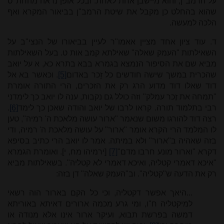
על הרמב"ן, והוא מיישבן אחת לאחת. ובכל אופן נראה מהחת"ס
שהוא בהחלט כן מקבל את שיטת הרמב"ן בביאור המקרא ואף
הלכה למעשה.
ד. עוד ציון אחד מציין אאמו"ר לעיין בביאורו של הנצי"ב על
השאילתות "העמק שאלה" שאילתא קמב אות ט. בעל השאילתות
מביא שם את הסיפור הנמצא בגמרא בבא בתרא כא, א על יואב
שהכרית במשך שישה חודשים כל זָכר באדום
[5]
. וכאשר בא אל
דוד שאלו דוד מדוע הרג רק את הזכרים, הרי התורה אומרת
"תמחה את זֶכר עמלק" וזה כולל גם נקבות, ענה לו יואב כך לימדני
רבי בתלמוד תורה. קראו לרבו של יואב והודה שאכן כך לימד
[6]
.
רצה דוד להורגו משום שנאמר "ארור עושה מלאכת ה' רמיה", טען
לו המלמד הרי הקרא אומר "ארור" על עושה מלאכת ה' רמיה, ודי
בזה שאהיה ב"ארור" ולא במיתה. אמר לו יואב הרי כתיב בסיפא
דקרא "וארור מונע חרבו מדם"
[7]
[ירמיהו מח, י]. ואומרת הגמרא
"איכא דאמרי קטליה, ואיכא דאמרי לא קטליה". בשאילתות מביא
רק את הדעה ש"קטליה". וב"העמק שאלה" דן בזה:
...היאך אפשר דקטליה, וכי כל הקם בארור הוה רשאי
למיקטליה ח"ו, ומי גרע מכמה ארורים דאיתא באוריתא
דמשה בפרשת תבוא, ועיקר ארור אינו אלא מנודה או