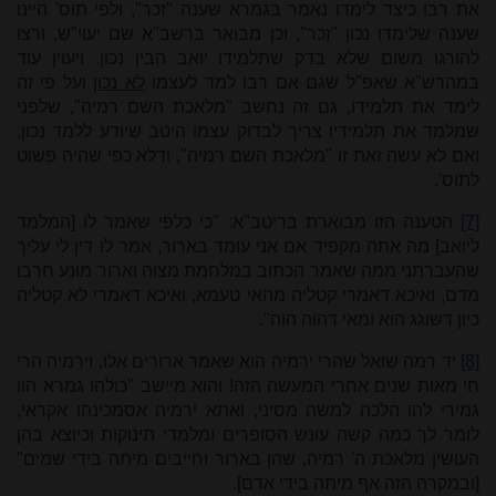
את רבו כיצד לימדו נאמר בגמרא שענה "זכר", ולפי תוס' היינו
שענה שלימדו נכון "זֶכר", וכן מבואר ברשב"א שם יעוי"ש, ורצו
להורגו משום שלא בדק שתלמידו יואב הבין נכון. ויעוין עוד
במהרש"א שאפ"ל שגם אם רבו למד לעצמו
לא נכון
ועל פי זה
לימד את תלמידו, גם זה נחשב "מלאכת השם רמיה", שלפני
שמלמד את תלמידיו צריך לבדוק עצמו היטב שיודע ללמד נכון,
ואם לא עשה זאת זו "מלאכת השם רמיה", ודלא כפי שהיה פשוט
לתוס'.
[7]
הטענה הזו מבוארת בריטב"א: "כי כלפי שאמר לו [המלמד
ליואב] מה אתה מקפיד אם אני עומד בארור, אמר לו דין לי עליך
שהעברתני ממה שאמר הכתוב במלחמת מצוה וארור מונע חרבו
מדם, ואיכא דאמרי קטליה מהאי טעמא, ואיכא דאמרי לא קטליה
כיון דשוגג הוא ומאי דהוה הוה".
[8]
יד רמה שואל שהרי ירמיה הוא שאמר ארורים אלו, וירמיה הרי
חי מאות שנים אחרי המעשה הזה! והוא מיישב "כולהו גמרא הוו
גמירי להו הלכה למשה מסיני, ואתא ירמיה אסמכינהו אקראי,
לומר לך כמה קשה עונש הסופרים ומלמדי תינוקות וכיוצא בהן
העושין מלאכת ה' רמיה, שהן בארור וחייבים מיתה בידי שמים"
[ובמקרה הזה אף מיתה בידי אדם].