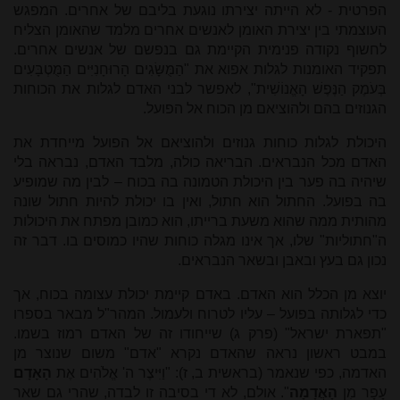
הפרטית - לא הייתה יצירתו נוגעת בליבם של אחרים. המפגש
העוצמתי בין יצירת האומן לאנשים אחרים מלמד שהאומן הצליח
לחשוף נקודה פנימית הקיימת גם בנפשם של אנשים אחרים.
תפקיד האומנות לגלות אפוא את "הַמֻּשָּׂגִים הָרוּחָנִיִּים הַמֻּטְבָּעִים
בְּעֹמֶק הַנֶּפֶשׁ הָאֱנוֹשִׁית", לאפשר לבני האדם לגלות את הכוחות
הגנוזים בהם ולהוציאם מן הכוח אל הפועל.
היכולת לגלות כוחות גנוזים ולהוציאם אל הפועל מייחדת את
האדם מכל הנבראים. הבריאה כולה, מלבד האדם, נבראה בלי
שיהיה בה פער בין היכולת הטמונה בה בכוח – לבין מה שמופיע
בה בפועל. החתול הוא חתול, ואין בו יכולת להיות חתול שונה
מהותית ממה שהוא משעת ברייתו, הוא כמובן מפתח את היכולות
ה"חתוליות" שלו, אך אינו מגלה כוחות שהיו כמוסים בו. דבר זה
נכון גם בעץ ובאבן ובשאר הנבראים.
יוצא מן הכלל הוא האדם. באדם קיימת יכולת עצומה בכוח, אך
כדי לגלותה בפועל – עליו לטרוח ולעמול. המהר"ל מבאר בספרו
"תפארת ישראל" (פרק ג) שייחודו זה של האדם רמוז בשמו.
במבט ראשון נראה שהאדם נקרא "אדם" משום שנוצר מן
האדמה, כפי שנאמר (בראשית ב, ז): "וַיִּיצֶר ה' אֱלֹהִים אֶת
הָאָדָם
עָפָר מִן
הָאֲדָמָה
". אולם, לא די בסיבה זו לבדה, שהרי גם שאר