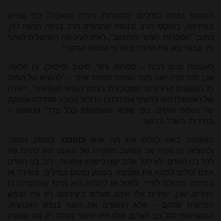
המאמר נפתח במילים: "הַסִּפְרוּת, צִיּוּרָהּ וְחִטּוּבָהּ". כפי שציינו
בפתיחה, בפנקסי הרב ובנוסח שהדפיס הרב בנימין מנשה לוין,
כתוב: "הספרות, הציור והחיטוב". ראינו לעיל את השיקולים לשינוי
זה, ונבאר כאן את הדברים על פי הנוסח המקורי.
לאומנות פנים רבות – ספרות, ציור, חיטוב (פיסול), וכן הלאה.
אכן, לכל פנֵיה ישנו מצד האמת תפקיד אחד – "לְהוֹצִיא אֶל הַפֹּעַל
כָּל הַמֻּשָּׂגִים הָרוּחָנִיִּים, הַמֻּטְבָּעִים בְּעֹמֶק הַנֶּפֶשׁ הָאֱנוֹשִׁית". ייעודה
של האומנות הוא לחשוף את התוכן הרוחני הנובע מגודלה ועומקה
של נשמת האדם, כפי שהיא משתקפת בכל צדדי הנשמה –
במידות, בשכל וברגש.
האומנות באה לגלות את מה שיש
בתוכנו
, בעומק נפשנו,
ולהוציאו מן הכוח אל הפועל. תפקידו של האומן הוא להיות פֶה
לכל בני האדם. לא לכל אדם ישנו כישרון אומנותי. רוב בני האדם
אינם יכולים לבטא את שנמצא בעומק נפשם במילים, בשירה או
בפרוזה. היכולת לצייר, לפסל או להלחין היא מתת שהתברכו בו
יחידים. אכן, יחידים אלו אינם מגלים ביצירתם רק את הנפש
הפרטית שלהם – אלא חושפים את הגנוז בנפש האנושית,
המשותפת לכל בני האדם. אילו היה היוצר מגלה רק את נשמתו