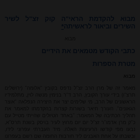
מבוא להקדמת הראי"ה קוק זצ"ל לשיר
השירים וביאור לראשיתה
*
מבוא
כתבי הקודש מטמאים את הידיים
מטרת הספרות
מבוא
מאמר זה של מרן הרב זצ"ל נדפס בקובץ "אלומה" (ירושלים
תרצ"ו) בידי עורך הקובץ, הרב ד"ר בנימין מנשה לוין, מתלמידיו
הראשונים של הרב, מי שלימים יצר את היצירה הנפלאה "אוצר
הגאונים". העורך תיאר בשורות קצרות בהקדמתו למאמר את
תהליך הכתיבה של המאמר: "באחד הטיולים שהייתי מטייל עם
כ"ק מרן אדמו"ר זצ"ל יום יום מחוץ לעיר בויסק בשנת תרס"א,
נבעו מפי קודשו הרעיונות האלה. מיד העברתי עפרוני לידו,
ובשבתו על אחת האבנים ליד חורבות החומה שם רשם בעפרונו