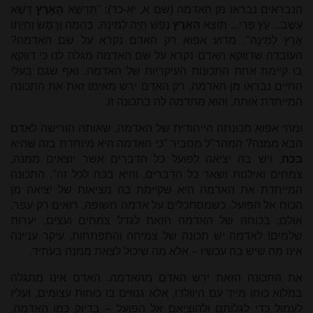
הנבראים נבראו מן האדמה (שם א, יא‑כד): "תַּדְשֵׁא
הָאָרֶץ
דֶּשֶׁא
עֵשֶׂב... עֵץ פְּרִי... תּוֹצֵא
הָאָרֶץ
נֶפֶשׁ חַיָּה לְמִינָהּ, בְּהֵמָה וָרֶמֶשׂ וְחַיְתוֹ
אֶרֶץ לְמִינָהּ". מדוע אפוא רק האדם נקרא על שם האדמה?
העובדה שדווקא האדם נקרא על שם האדמה מגלה לנו כי דווקא
בו קיימת אחת התכונות העיקריות של האדמה. ואף שגם בעלי
החיים נבראו מן האדמה, רק האדם ירש מאימו זאת את התכונה
המייחדת אותה, והוא מתדמה לה בתכונה זו.
ומהי אפוא תכונתה הייחודית של האדמה, שאותה הורישה לאדם
הבא ממנה? המהר"ל מסביר "כי האדמה היא מיוחדת בזה שהיא
בכח
, ויש בה יציאה לפועל כל הדברים אשר יוצאים ממנה,
צמחים ואילנות ושאר כל הדברים, והיא בכח לכל זה". התכונה
המייחדת את האדמה היא שקיימת בה מציאות של יציאה מן
הכוח אל הפועל. כשמסתכלים על אדמה חשופה, רואים רק עפר.
אולם, בכוחה של האדמה הזאת לגדל צמחים ועצים, יערות
שלמים! לאדמה יש תכונה של צמיחה והתפתחות, עיקר עניינה
אינו מה שיש בה עכשיו – אלא מה שיכול לצאת ממנה בעתיד.
את התכונה הזאת ירש האדם מהאדמה. האדם אינו מתגלה
במלוא כוחו מייד עם היוולדו, אלא גנוזים בו כוחות עצומים, ועליו
לעמול כדי לגלותם ולהוציאם אל הפועל – בדיוק כמו האדמה,