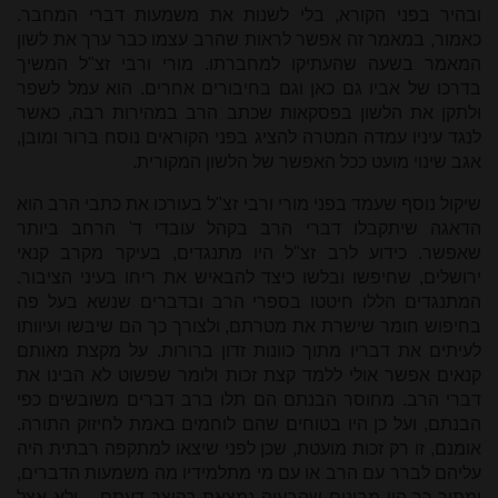
ובהיר בפני הקורא, בלי לשנות את משמעות דברי המחבר.
כאמור, במאמר זה אפשר לראות שהרב עצמו כבר ערך את לשון
המאמר בשעה שהעתיקו למחברתו. מורי ורבי זצ"ל המשיך
בדרכו של אביו גם כאן וגם בחיבורים אחרים. הוא עמל לשפר
ולתקן את הלשון בפסקאות שכתב הרב במהירות רבה, כאשר
לנגד עיניו עמדה המטרה להציג בפני הקוראים נוסח ברור ומובן,
אגב שינוי מועט ככל האפשר של הלשון המקורית.
שיקול נוסף שעמד בפני מורי ורבי זצ"ל בעורכו את כתבי הרב הוא
הדאגה שיתקבלו דברי הרב בקהל עובדי ד' הרחב ביותר
שאפשר. כידוע לרב זצ"ל היו מתנגדים, בעיקר מקרב קנאי
ירושלים, שחיפשו ובלשו כיצד להבאיש את ריחו בעיני הציבור.
המתנגדים הללו חיטטו בספרי הרב ובדברים שנשא בעל פה
בחיפוש חומר שישרת את מטרתם, ולצורך כך הם שיבשו ועיוותו
לעיתים את דבריו מתוך כוונות זדון ברורות. על מקצת מאותם
קנאים אפשר אולי ללמד קצת זכות ולומר שפשוט לא הבינו את
דברי הרב. מחוסר הבנתם הם תלו ברב דברים משובשים כפי
הבנתם, ועל כן היו בטוחים שהם לוחמים באמת לחיזוק התורה.
אומנם, זו רק זכות מועטת, שכן לפני שיצאו למתקפה רבתית היה
עליהם לברר עם הרב או עם מי מתלמידיו מה משמעות הדברים,
ומתוך כך היו מבינים שהבעיה נמצאת בקוצר דעתם – ולא אצל