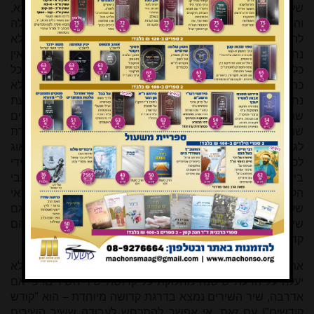
שלושת החכמים הללו הם מגדולי תלמידיו של רבי עקיבא,
והמשנה מביאה את הזדעקות רבם על עצם המחשבה שיכולה
להיות מחלוקת על קדושת מגילת שיר השירים: "חס ושלום! לא
נחלק אדם מישראל על שיר השירים שלא תטמא את הידים! שאין
כל העולם כלו כדאי כיום שניתן בו שיר השירים לישראל! שכל
כתובים קודש, ושיר השירים – קודש קודשים! ואם נחלקו, לא
נחלקו אלא על קהלת". לדעת רבי עקיבא, לא יעלה על הדעת
שתהיה מחלוקת על קדושת שיר השירים. ואומנם כל השירים
שנכתבו במקרא הם קודש – אך שיר השירים הוא ברמה אחרת
לגמרי, הוא קודש קודשים! על כן אין כל שאלה אם יש לדאוג
לכבודו ולגזור שיטמא את התרומה הנוגעת בו כדי שלא יבוא לידי
ביזוי. ואם כבר הייתה מחלוקת בין החכמים על אחד מכתבי
הקודש, המחלוקת הייתה כנראה על מגילת קהלת – אבל ודאי
שלא על שיר השירים! למסקנה נראה כי המשנה הכריעה שגם
שיר השירים וגם קהלת נכללים בגזרת הטומאה, משום ששניהם
קדושים כשאר כתבי הקודש, ויש לדאוג לכבודם.
את מאמרו פתח הרב בציטוט הזדעקותו של רבי עקיבא – לא
יעלה על הדעת שישנה מחלוקת על קדושת שיר השירים! כי אם
אדרבה, שיר השירים נמצא בדרגת קדושה מיוחדת – הוא "קודש
קודשים"! עם זאת, אי אפשר להתכחש לעבודה ששיר השירים