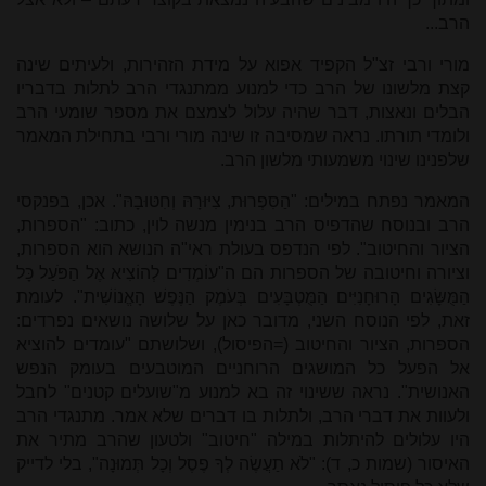
הרב...
מורי ורבי זצ"ל הקפיד אפוא על מידת הזהירות, ולעיתים שינה
קצת מלשונו של הרב כדי למנוע ממתנגדי הרב לתלות בדבריו
הבלים ונאצות, דבר שהיה עלול לצמצם את מספר שומעי הרב
ולומדי תורתו. נראה שמסיבה זו שינה מורי ורבי בתחילת המאמר
שלפנינו שינוי משמעותי מלשון הרב.
המאמר נפתח במילים: "הַסִּפְרוּת, צִיּוּרָהּ וְחִטּוּבָהּ". אכן, בפנקסי
הרב ובנוסח שהדפיס הרב בנימין מנשה לוין, כתוב: "הספרות,
הציור והחיטוב". לפי הנדפס בעולת ראי"ה הנושא הוא הספרות,
וציורה וחיטובה של הספרות הם ה"עוֹמְדִים לְהוֹצִיא אֶל הַפֹּעַל כָּל
הַמֻּשָּׂגִים הָרוּחָנִיִּים הַמֻּטְבָּעִים בְּעֹמֶק הַנֶּפֶשׁ הָאֱנוֹשִׁית". לעומת
זאת, לפי הנוסח השני, מדובר כאן על שלושה נושאים נפרדים:
הספרות, הציור והחיטוב (=הפיסול), ושלושתם "עומדים להוציא
אל הפעל כל המושגים הרוחניים המוטבעים בעומק הנפש
האנושית". נראה ששינוי זה בא למנוע מ"שועלים קטנים" לחבל
ולעוות את דברי הרב, ולתלות בו דברים שלא אמר. מתנגדי הרב
היו עלולים להיתלות במילה "חיטוב" ולטעון שהרב מתיר את
האיסור (שמות כ, ד): "לֹא תַעֲשֶׂה לְךָ פֶסֶל וְכָל תְּמוּנָה", בלי לדייק