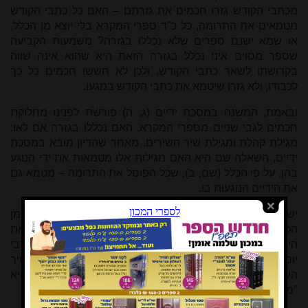
מכתבי הקודש גזרו חכמים את גזרתם – האם כל כתבי הקודש
מטמאים את התרומה, כל כ"ד ספרי המקרא בלי יוצא מן הכלל,
או שמא ישנם ספרים שלא נכללו בגזרה? משמעות הקביעה
שספר מסוים אינו נכלל בגזרה הזאת היא שהוא אינה שווה
בקדושתו לשאר כתבי הקודש, ולכן לא חששו חכמים כל כך
לכבודו, ולא גזרו שיטמא את כתבי הקודש במגעו.
ובאמת, המשנה במסכת ידיים (ג, ה) פורשׂת לפנינו מחלוקת
חכמים לגבי שניים מספרי המקרא, האם נכללו בגזרה אם לאו:
מגילת קהלת ומגילת שיר השירים. מאחר שהדיון מובא במסכת
ידיים, השאלה שם היא האם מגילות אלו מטמאות את ידי הנוגע
בהן, על פי הכלל (שם, ב), שכל הפוסל את התרומה – מטמא גם
את הידיים הנוגעות בו.
יש הסוברים, כי הגזרה כוללת את כל כתבי הקודש, בלי יוצאים מן
הכלל. אכן, רבי יהודה סובר כי אומנם שיר השירים מטמא את
הידיים לכל הדעות, אך מגילת קהלת נתונה במחלוקת. חברו, רבי
יוסי, סבור כי קהלת בוודאי אינה מטמאת את הידיים, ועל שיר
השירים יש מחלוקת. לעומתם, אמר רבי שמעון, כי קהלת היא
"מקולי בית שמאי, ומחומרי בית הלל".