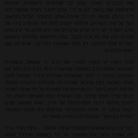
את הדברים האלה. אחר כך שלחתים ל'המזרח', ונדפסו
לראשונה שם בשם: 'עין אי"ה'". עלינו להכיר תודה עמוקה לרב
ד"ר בנימין מנשה לוין ז"ל שזיכה אותנו במאמר הגדול והחשוב
הזה על שיר השירים. אילולא יוזמתו לתת את העיפרון בידו של
הרב ייתכן כי לא היינו זוכים שדברים אלו יגיעו אלינו. מי יודע כמה
פנינים כעין אלו לא זכינו לקבל, כמה חידושים נפלאים ורעיונות
יסודיים הלכו לאיבוד, רק מפני שנאמרו בעל פה, ואיש לא נקט
יוזמה לכותבם!
זכות דומה יש לאחיו הצעיר של הרב, ר' שמואל, בשמירת
האיגרות ששלח הרב בתקופה שהתגורר ביפו. הרב היה כותב את
האיגרות בכתב יד, ולפני שנשלחה האיגרת היה ר' שמואל לוקח
אותה למכונה כמין מכבש, שאליה היו מכניסים מחברת ענקית,
שדפיה דקים ביותר. היו מניחים את האיגרת על דף שכזה כשהיה
מרוח עליה חומר מיוחד, וכך האיגרת כולה הועתקה לאותו דף.
לימים נדפסו רבות ממחברותיו של הרב, שהיו ספונות שנים
רבות בכתב יד. אחת המחברות שנדפסו היא פנקס המכונה:
"אחרון בבויסק", ובמחברת זו מופיע מאמר זה.
דבר זה הביא אנשים להקשות "קושיה גדולה" – כיצד העיד הרב
לוין שהרב כתב את המאמר על דף באמצע הדרך? והלוא