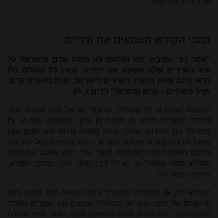
שלא כל פיסול נאסר...
כתבי הקודש מטמאים את הידיים
"אָמַר רַבִּי עֲקִיבָא: חַס וְשָׁלוֹם! לֹא נֶחֱלַק אָדָם מִיִּשְׂרָאֵל עַל
שִׁיר הַשִּׁירִים שֶׁלֹּא תְטַמֵּא אֶת הַיָּדַיִם, שֶׁאֵין כָּל הָעוֹלָם כֻּלּוֹ
כְּדַאי כְּיוֹם שֶׁנִּתַּן בּוֹ שִׁיר הַשִּׁירִים לְיִשְׂרָאֵל, שֶׁכָּל כְּתוּבִים קֹדֶשׁ,
וְשִׁיר הַשִּׁירִים – קֹדֶשׁ קָדָשִׁים!" (יָדָיִם ג, ה).
המשנה (שבת א, ד) מספרת שחכמי ישראל גזרו שמונה עשר
דברים "בעליית חנניה בן חזקיה בן גרון", והגמרא (שם יג, ב)
מפרטת את הגזרות האלה. אחת מאותן גזרות היא שאם נוגע
מאכל תרומה באחד מכתבי הקודש – הוא נטמא ונפסל לאכילה.
במבט ראשון הגזרה מפתיעה מאוד: איך ייתכן שמגע עם כתבי
הקדוש יטמא משהו? וכי יש לך דבר טהור יותר מכתבי הקודש,
מספרי המקרא?!
הגמרא (יד, א) מסבירה שהצורך בגזרה הזאת נבע דווקא בשל
קדושתם של כתבי הקודש. בתחילה, אנשים היו שומרים מאכלי
תרומה לצד ספר תורה, מתוך מחשבה נכונה, שהרי ספר התורה