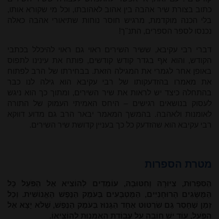
כתוב בצורת שיר אהבה בין אהוב לאהובתו, וכל מי שקורא אותו,
בלי הכנה מוקדמת, מרגיש חוסר נוחות שתיאורי אהבה כאלה
נכנסו לספר הספרים, התנ"ך!
דברי רבי עקיבא, ששיר השירים ראוי גם ראוי להיכלל בכתבי
הקודש, והוא אף בגדר קודש קודשים, פותח את עינינו לתפוס
באופן אחר לגמרי את המגילה הזאת. בבחירתו של הרב לפתוח
את מאמרו בהזדעקותו של רבי עקיבא הוא גילה לנו כבר
בהתחלה כיצד יש לראות את שיר השירים, ומתוך כך הוא ניגש
לעסוק בנושאים רגישים – היחס האמיתי העמוק של התורה
לאומנות ולאהבה. בהמשך המאמר יבאר הרב גם מדוע דווקא
רבי עקיבא הוא שהזדעק כל כך בעניין קדושת שיר השירים.
מטרת הספרות
הַסִּפְרוּת, צִיּוּרָהּ וְחִטּוּבָהּ, עוֹמְדִים לְהוֹצִיא אֶל הַפֹּעַל כָּל
הַמֻּשָּׂגִים הָרוּחָנִיִּים, הַמֻּטְבָּעִים בְּעֹמֶק הַנֶּפֶשׁ הָאֱנוֹשִׁית. וְכָל
זְמַן שֶׁחָסֵר גַּם שִׂרְטוּט אֶחָד הַגָּנוּז בְּעֹמֶק הַנֶּפֶשׁ, שֶׁלֹּא יָצָא אֶל
הַפֹּעַל, עוֹד יֵשׁ חוֹבָה עַל עֲבוֹדַת הָאֻמָּנוּת לְהוֹצִיאוֹ.