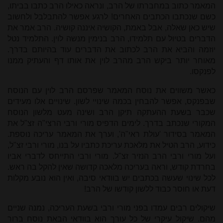
המאמר כתוב במחברתו של הרב, ונראה כאילו הרב כתבו בביתו,
כשם שנכתבו הכתבים האחרים! לרגע אפשר להתבלבל ולחשוב
שיש כאן שאלה, אבל באמת, הקושיה איננה קושיה. הרב אמר את
הדברים בטיול עם תלמידו, הרב בנימין מנשה לוין. התלמיד נטל
יוזמה והביא את הרב לכתוב את הדברים עוד בהיותם בדרך.
מאוחר יותר ביקש הרב מהרב לוין את אותו דף והעתיק ממנו
לפנקסו.
כאשר משווים את נוסח המאמר שפרסם הרב לוין עם הנוסח
שבפנקס, אפשר להבחין בכמה שינויי לשון. שינויים אלו מעידים
שכבר בשעת ההעתקה תיקן הרב ושינה מעט מלשון הנוסח
המקורי שנכתב בדרך. לימים הדפיס מורי ורבי הרצי"ה זצ"ל את
המאמר בסידור 'עולת ראי"ה', וערך את המאמר עריכה נוספת.
כידוע, הרב הטיל את מלאכת עריכת כתביו על בנו, מורי ורבי זצ"ל,
ועל מורי ורבי הרב הנזיר זצ"ל. מורי ורבי התייחס לדברי אביו
בחרדת קודש, וראה בעריכה מלאכה קדושה שאין להקל בה ראש.
לכל שינוי שעשה בכתבים יש בוודאי סיבה, ואין הוא נובע מקלות
דעת או חוסר כבוד ללשון קודשו של הרב!
שיקולים רבים עמדו בפני מורי ורבי בשעת העריכה, נמנה שניים
מהם. שיקול עיקרי של כל עורך הוא בוודאי הבאת נוסח ברור