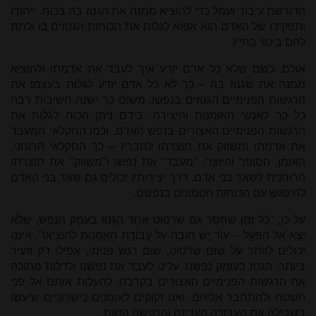
הדורשת עיבוד ועמל כדי להוציא ממנה את הגנוז בה בכוח. ייחודו
ותפקידו של האדם הוא אפוא לגלות את הכוחות הגנוזים בו ולתת
להם ביטוי בחייו.
אולם, כשם שלא כל אדם יודע איך לעבד את אדמתו ולהוציא
ממנה את שגנוז בה – כך לא כל אדם יודע לגלות בעצמו את
הרגשות הפנימיים הגנוזים בנפשו. משום כך ישנה חשיבות רבה
כל כך לאנשי האומנות והיצירה. בידם ניתן הכוח לגלות את
הרגשות הפנימיים האצורים בנפש האדם. וכמו החקלאי המעבד
את אדמתו ומשווק את תוצרתו לחבריו – כך החקלאי הרוחני,
האומן, הסופר והיוצר, "מעבד" את נפשו ו"משווק" את תוצרתו
הרוחנית לשאר בני אדם. דרך יצירותיו יכולים גם שאר בני האדם
להיפגש עם הכוחות הטמונים בנפשם.
על כן, "כָל זְמַן שֶׁחָסֵר גַּם שִׂרְטוּט אֶחָד הַגָּנוּז בְּעֹמֶק הַנֶּפֶשׁ, שֶׁלֹּא
יָצָא אֶל הַפֹּעַל – עוֹד יֵשׁ חוֹבָה עַל עֲבוֹדַת הָאֻמָּנוּת לְהוֹצִיאוֹ". איננו
יכולים לוותר על שום שרטוט, שום רגש פנימי, אפילו דק וזעיר
ביותר, הגנוז בעומק נפשנו. עלינו לעבד את נפשנו ולדלות מתוכה
את הרגשות הפנימיים האצורים בקרבה, להעלות אותם אל פני
השטח ולהתחבר אליהם. ואנו זקוקים לאומנים כישרוניים שיעשו
בשבילנו את העבודה העדינה והרגישה הזאת.