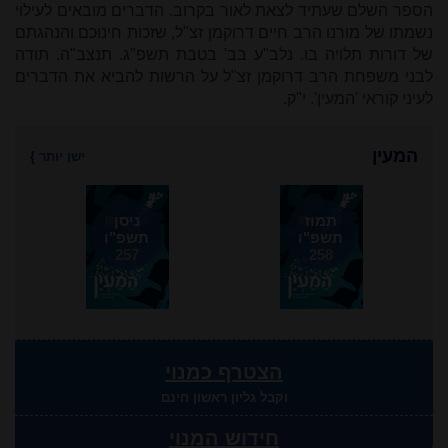
הספר השלם שעתיד לצאת לאור בקרוב. הדברים מובאים לעילוי
נשמתו של מורנו הרב חיים דרוקמן זצ"ל, שזכות חינוכם והנהגתם
של דורות תלויה בו. נלב"ע בב' בטבת תשפ"ג. תנצב"ה. תודה
לבני משפחת הרב דרוקמן זצ"ל על הרשות להביא את הדברים
לעיני קוראי 'המעין'. י"ק.
המעין
ישן יותר
}
תמוז
ניסן
תשפ"ו
תשפ"ו
257
258
הצטרף כמנוי
וקבל גליון ראשון חינם
חידוש המנוי