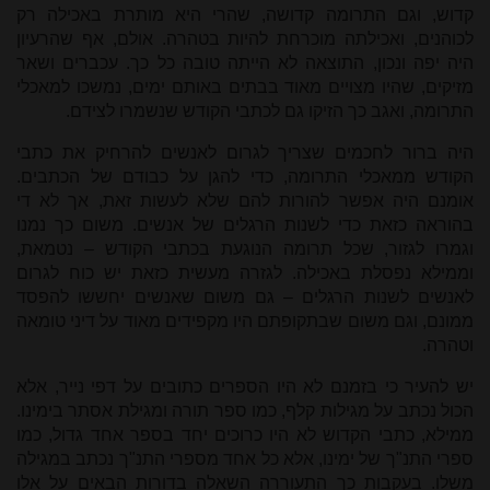
קדוש, וגם התרומה קדושה, שהרי היא מותרת באכילה רק
לכוהנים, ואכילתה מוכרחת להיות בטהרה. אולם, אף שהרעיון
היה יפה ונכון, התוצאה לא הייתה טובה כל כך. עכברים ושאר
מזיקים, שהיו מצויים מאוד בבתים באותם ימים, נמשכו למאכלי
התרומה, ואגב כך הזיקו גם לכתבי הקודש שנשמרו לצידם.
היה ברור לחכמים שצריך לגרום לאנשים להרחיק את כתבי
הקודש ממאכלי התרומה, כדי להגן על כבודם של הכתבים.
אומנם היה אפשר להורות להם שלא לעשות זאת, אך לא די
בהוראה כזאת כדי לשנות הרגלים של אנשים. משום כך נמנו
וגמרו לגזור, שכל תרומה הנוגעת בכתבי הקודש – נטמאת,
וממילא נפסלת באכילה. לגזרה מעשית כזאת יש כוח לגרום
לאנשים לשנות הרגלים – גם משום שאנשים יחששו להפסד
ממונם, וגם משום שבתקופתם היו מקפידים מאוד על דיני טומאה
וטהרה.
יש להעיר כי בזמנם לא היו הספרים כתובים על דפי נייר, אלא
הכול נכתב על מגילות קלף, כמו ספר תורה ומגילת אסתר בימינו.
ממילא, כתבי הקדוש לא היו כרוכים יחד בספר אחד גדול, כמו
ספרי התנ"ך של ימינו, אלא כל אחד מספרי התנ"ך נכתב במגילה
משלו. בעקבות כך התעוררה השאלה בדורות הבאים על אלו