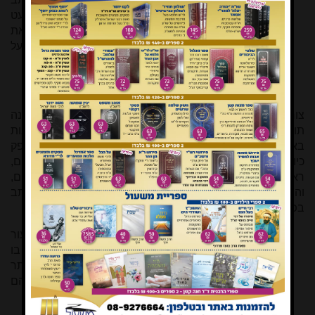
ספר תורה על הקלף כשר, ולא נאמר גויל אלא למעט
דוכסוסטוס, שאם כתב עליו הספר פסול. וכן אם כתב את
המזוזה על הקלף או על הגויל כשר, לא אמרו על
דוכסוסטוס אלא למצוה.
צורת עיבוד העור לקלף שהתפתחה מתקופת הגאונים אינה
תואמת אף אחת מן השיטות המנויות כאן. הוזכרו סיבות שונות
באשר לסיבת השינוי הגדול, אבל בסופו של דבר הקלף המופק
כיום הוא דק וקל ונוח לכתיבה. נראה שלדעת רוב הפוסקים,
ראשונים ואחרונים, כל עוד מקור הקלף בבעלי חיים מתאימים,
והוא נוח לכתיבה בת קיימא - אפשר להשתמש בו. כך כותב
[6]
בפירוש הט"ז
:
וקלפים שלנו, היינו שמגרדין ומתקנין את העור
משני צדדין, יש בו דין קלף של התלמוד שכותבין בו
לצד הבשר. וכתב על זה רמ"א שהם יותר
מובחרים כי הם יותר נאים מגויל, גם מפני שהם
קלים יותר מגויל.