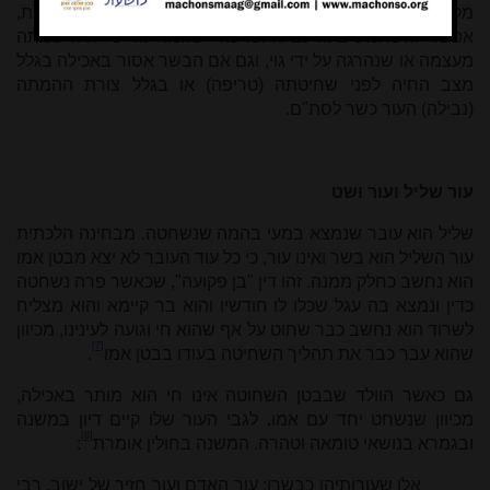
מקור העור צריך להיות בהמה, חיה או עוף כשרים. עם זאת,
אפשר להשתמש בעור נבלה וטרפה - כלומר עור של חיה שמתה
מעצמה או שנהרגה על ידי גוי, וגם אם הבשר אסור באכילה בגלל
מצב החיה לפני שחיטתה (טריפה) או בגלל צורת ההמתה
(נבילה) העור כשר לסת"ם.
עור שליל ועור ושט
שליל הוא עובר שנמצא במעי בהמה שנשחטה. מבחינה הלכתית
עור השליל הוא בשר ואינו עור, כי כל עוד העובר לא יצא מבטן אמו
הוא נחשב כחלק ממנה. זהו דין "בן פקועה", שכאשר פרה נשחטה
כדין ונמצא בה עגל שכלו לו חודשיו והוא בר קיימא והוא מצליח
לשרוד הוא נחשב כבר שחוט על אף שהוא חי וגועה לעינינו, מכיוון
[7]
שהוא עבר כבר את תהליך השחיטה בעודו בבטן אמו
.
גם כאשר הוולד שבבטן השחוטה אינו חי הוא מותר באכילה,
מכיוון שנשחט יחד עם אמו. לגבי העור שלו קיים דיון במשנה
[8]
ובגמרא בנושאי טומאה וטהרה. המשנה בחולין אומרת
:
אלו שעורותיהן כבשרן: עור האדם ועור חזיר של ישוב. רבי