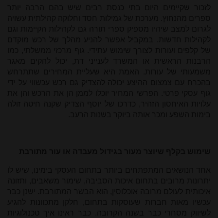
לזכור שקיימים היום בתי כנסת רבים שיש בהם הרבה יותר
ספרים מהנחוץ. מערכת של גמילות חסד וחלוקה קהילתית עשויה
לגרום למצב שיהיו מספיק ספרי תורה גם לקהילות הקיימות וגם
לקהילות חדשות. במקביל אפשר להניע מהלך של רכש מוקדם
של קלפים ועורות לצורך שימוש עתידי. גוף מרכזי ממשלתי, כמו
הרבנות הראשית או המשרד לענייני דת, יכול להקים מאגר
משמעותי של עורות. האמת היא שעליית המחירים שתתרחש
בהכרח עם צמצום ההיצע יכולה להצדיק גם רכש עכשווי על ידי
גוף עסקי פרטי. הפרשי המחיר יוכלו לממן הן את הרכש והן את
עלויות האיחסון הזהיר, כדרכו של יוסף הצדיק שקנה חיטה זולה
בימות השפע ומכר אותה ביוקר בשנות הרעב.
שימוש בקלף שיוצר מעור בגידול מעבדה או עור מתורבת
אחד הנושאים המתפתחים ביותר בתחום העסקי בימינו, שיש לו
יתרונות מרובים בתחום איכות הסביבה, שימור משאבים, ותזונה
איכותית לעולם מרובה אוכלוסין, הוא הבשר המתורבת. ישנן כבר
עכשיו מאות חברות שעוסקות בתחום, חלקן מתכוונות להגיע
לשיווק מסחרי כבר בשנה הקרובה. כבר ראינו איך טכנולוגיות