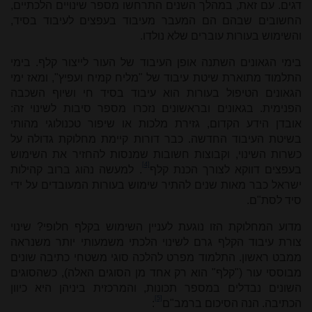
דגים. עם זאת, במהלך השנים התרחשו מספר שינויים הלכתיים,
החשובים שבהם הם המעבר מעיבוד בעפצים לעיבוד בסיד,
והשימוש בעורות עוברים שלא נולדו.
בימי הגאונים השתנה אופן העיבוד של העור לייצור קלף. בימי
התלמוד מתוארת שיטת עיבוד של "מליח קמיח ועפיץ", ומאז ימי
הגאונים הטיפול בעורות הוא עיבוד בסיד חי ושיוף השכבה
הפנימית. בגאונים ובראשונים נזכרו מספר סיבות לשינוי זה:
אובדן הידע הקדום, גזירת מלכות או שיפור טכנולוגי מהותי
בשיטת העיבוד החדשה. כבר דורות קיימת מחלוקת גדולה על
כשרות השינוי, וקבוצות חשובות שמנסות להחזיר את השימוש
[4]
בעפצים דווקא לצורך הכנת קלף
. למעשה נהוג ברוב קהילות
ישראל כבר מאות שנים להתיר שימוש בעורות המעובדים על ידי
סיד לסת"ם
.
מדוע המחלוקת הזו נוגעת לעניין השימוש בקלף חלופי? שינוי
צורת עיבוד הקלף גרם לשינוי הלכתי משמעותי יותר משנראה
ממבט ראשון. התלמוד מפרט להלכה סוגי משטחי כתיבה שונים
מבוססי עור ("קלף" הוא רק אחד מן הסוגים האלה), כשהסוגים
השונים נבדלים במספר תכונות, והמרכזית ביניהן היא כיוון
[5]
הכתיבה. הנה הסיכום ברמב"ם
: