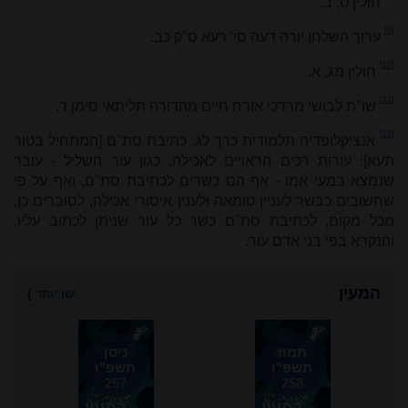
חולין ט, ב.
[9]
ערוך השלחן יורה דעה סי' רעא ס"ק כב.
[10]
חולין מג, א.
[11]
שו"ת לבושי מרדכי אורח חיים מהדורה תליתאי סימן ד.
[12]
אנציקלופדיה תלמודית כרך לג, כתיבת סת"ם [המתחיל בטור
תעא]: עורות רכים הראויים לאכילה, כגון עור השליל - עובר
שנמצא במעי אמו - אף הם כשרים לכתיבת סת"ם, ואף על פי
שחשובים כבשר לעניין טומאה ולענין איסורי אכילה, לסוברים כן,
מכל מקום, לכתיבת סת"ם כשר כל עור שניתן לכתוב עליו,
והנקרא בפי בני אדם עור.
המעין
ישן יותר
}
תמוז
ניסן
תשפ"ו
תשפ"ו
257
258