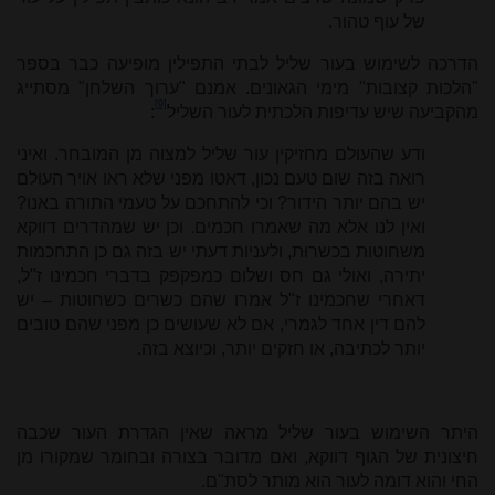
של עוף טהור.
הדרכה לשימוש בעור שליל לבתי התפילין מופיעה כבר בספר
"הלכות קצובות" מימי הגאונים. אמנם "ערוך השלחן" מסתייג
[9]
מהקביעה שיש עדיפות הלכתית לעור השליל
:
ודע שהעולם מחזיקין עור שליל למצוה מן המובחר. ואיני
רואה בזה שום טעם נכון, דאטו מפני שלא ראו אויר העולם
יש בהם יותר הידור? וכי להתחכם על טעמי התורה באנו?
ואין לנו אלא מה שאמרו חכמים. וכן יש שמהדרים דווקא
משחוטות בכשרוּת, ולעניות דעתי יש בזה גם כן התחכמות
יתירה, ואולי גם חס ושלום כמפקפק בדברי חכמינו ז"ל,
דאחרי שחכמינו ז"ל אמרו שהם כשרים כשחוטות – יש
להם דין אחד לגמרי, אם לא שעושים כן מפני שהם טובים
יותר לכתיבה, או חזקים יותר, וכיוצא בזה.
היתר השימוש בעור שליל מראה שאין הגדרת העור שכבה
חיצונית של הגוף דווקא, ואם מדובר בצורה ובחומר שמקורו מן
החי והוא דומה לעור הוא מותר לסת"ם.