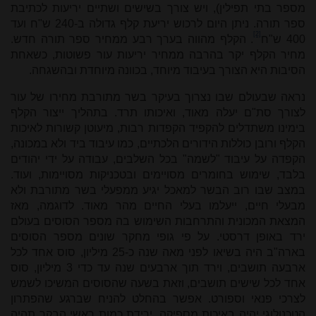
מספר בתי תפילין), ויש צורך בשישים ושתיים יריעות לכתיבת
ספר תורה. ניתן היום לרכוש יריעת קלף גדולה ב-240 ש"ח ועד
[2]
400 ש"ח
. הקלף מהווה בערך רבע ממחיר ספר תורה חדש.
מחיר הקלף יקר בהרבה ממחיר יריעות עור פשוטות, כשאחת
הסיבות היא הצורך בעיבוד מיוחד, בכוונה מיוחדת ובהשגחה.
נראה שבעולם שבו נצרוך בעיקר בשר מתורבת מחירו של עור
לצורך סת"ם יעלה מאוד, ואיכותו תרד. בתהליך ייצור הקלף
בימינו משתדלים להקפיד הקפדות רבות, מיעוטן קשורות לאיכות
הקלף ורובן כוללות הידורים הלכתיים, כמו עיבוד ביד ולא במכונה,
הקפדה על עיבוד "לשמה" בכל השלבים, עבודה על ידי יהודים
בלבד, שימוש בחומרים מסויימים ובטכניקות מסויימות, ועוד.
במצב שבו רוב הבשר למאכל יגיע ממפעלי בשר מתורבת ולא
מבעלי חיים, ייעלמו בעלי החיים מהר מאוד. לדוגמה, מאז
המצאת המכונית והתרחבות השימוש בה מספר הסוסים בעולם
ירד באופן דרסטי. על פי גופי מחקר שונים מספר הסוסים
בארה"ב היה בשיאו לפני מאה שנה כ-25 מיליון, סוס אחד לכל
ארבעה תושבים, וירד תוך ארבעים שנה עד כדי 3 מיליון, סוס
אחד לכל שישים תושבים, וזאת בשעה שהסוסים המשיכו לשמש
לצרכי פנאי וספורט. אפשר בהחלט להניח שברגע שהפתרון
הטכנולוגי יהיה באיכות מספיקה, ירידת כמות ראשי הבקר תהיה