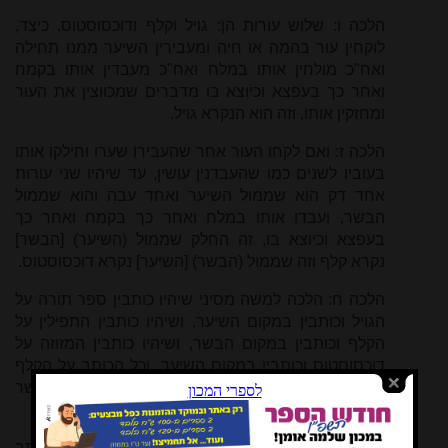
הלכה ו: שלוש עורות הן: גויל וקלף ודוכסוסטוס. כיצד,
לוקחין עור בהמה או חיה ומעבירין השיער ממנו תחילה
ואח"כ מולחין אותו במלח ואח"כ מעבדין אותו בקמח
ואחר כך בעפצא וכיוצא בו מדברים שמכווצין את העור
ומחזקין אותו, וזה הוא הנקרא גויל.
הלכה ז: ואם לקחו העור אחר שהעבירו שערו וחילקו אותו
בעוביו לשנים כמו שהעבדנין עושין, עד שיהיו שני עורות
אחד דק הוא שממול השיער ואחד עבה והוא שממול
הבשר, ועבדו אותו במלח ואחר כך בקמח ואחר כך
בעפצא וכיוצא בו, זה החלק שממול (השיער) [הבשר]
נקרא קלף וזה שממול (הבשר) [השיער] נקרא דוכסוסטוס.
הלכה ח: הלכה למשה מסיני שיהיו כותבין ספר תורה על
הגויל וכותבין במקום השיער, ושיהיו כותבין התפילין על
הקלף וכותבין במקום הבשר, ושיהיו כותבין המזוזה על
דוכסוסטוס וכותבין במקום השיער. וכל הכותב על הקלף
במקום שיער או שכתב בגויל ובדוכסוסטוס במקום בשר
פסול.
הלכה ט: אף על פי שכך היא הלכה למשה מסיני, אם כתב