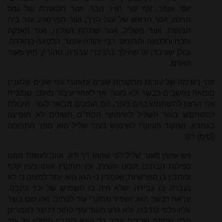
יוסי אומר, אף עור חזיר הבר. ועור חטוטרת של גמל
הרכה, ועור הראש של עגל הרך, ועור הפרסות, עור בית
הבושת, ועור השליל, ועור שתחת האליה, ועור האנקה
והכח והלטאה והחומט. רבי יהודה אומר, הלטאה כחולדה.
וכולן שעיבדן או שהילך בהן כדי עבודה, טהורין, חוץ מעור
האדם.
זוהי רשימה של עורות ממקורות שונים ומאזורי גוף שונים שלעניין
טומאה נחשבים כבשר ולא כעור, אך לאחר עיבוד מועט, שמוכיח
את הרצון להשתמש בהם כעור, הם הופכים מבשר לעור. היכולת
להשתמש בעור השליל לשימושי הסת"ם השונים לא מופיעה
בגמרא. המקור העיקרי לשימוש בעור שליל הוא ספר התרומה
(סימן רז):
ויש עושין מעור שליל לפי שהוא רך ודק. וטוב לעשות ממנו
כפילות הבתים וקמט השינין. וכן מתקנין אותו כעין קלף
וכותבין בו הפרשיות, ואומרין כי הגון הוא יותר למצוה כי לא
נעברה בו עבירה, שלא היה בו תשמיש של זכר ונקבה.
ונראה דכשר הוא, ושפיר מתקרי עור לכתוב, ואין שם בשר
עליו כלפי כתיבה, ולא גרע מעור עוף טהור דכשר דאמרינן
פרק שמונה שרצים אמר רב הונא כותבין תפילין על עור