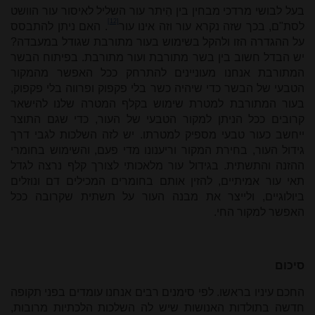
בעל לבושי מרדכי מבחין בין הֵיתר עור השליל לאיסור עור הוושט
[12]
לסת"ם, בכך שזה נקרא עור וזה אינו עור
. האם ניתן להתבסס
על ההגדרה הזו ולהקל בשימוש בעור מתורבת שגודל במעבדה?
יש הבדל חשוב בין בשר מתורבת ועור מתורבת. בפיתוח הבשר
המתורבת אנחנו מעוניינים להתרחק ככל האפשר מהמקור
הטבעי של הבשר כדי שיהיה כשר בלי פקפוק ופרווה בלי פקפוק,
בעור המתורבת למטרת שימוש בקלף המטרה שלנו להישאר
קרובים ככל הניתן למקור הטבעי של העור, כדי שגם התוצר
ייחשב כעור טבעי מספיק למטרתו. יש לזה השלכות לגבי דרך
גידול העור, בחירת המקור וריענונו מדי פעם, והשימוש בחומרי
ההזנה והתשתית. בגידול עור מלאכותי לצורך קלף נרצה לגדל
תאי עור אמיתיים, להזין אותם בחומרים המכילים דם ונוזלים
ביולוגיים, ולייצר את מבנה העור על תשתית שקרובה ככל
האפשר למקור החי.
סיכום
החכם עיניו בראשו. לפי סימנים רבים אנחנו עומדים בפני תקופה
חדשה בתולדות האנושות שיש לה השלכות הלכתיות מרובות,