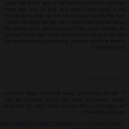
ואחת מהן היא הירידה בזמינות של עור כשר לעיבוד קלף ומוצרי
סת"ם. במצב שעשוי להיווצר בעוד שנות דור אחד, ואולי פחות,
ייצור קלף בשיטות הנהוגות בימינו יהיה יקר מאוד והתוצרת תהיה
נחותה באיכותה לעומת המצוי היום. ישנן שתי אפשרויות להתגבר
על המחסור הצפוי: בעזרת הערכות מראש, רכישה ואיחסון של
קלף לשנים הבאות, ובעזרת שימור ושיפור ספרי התורה הקיימים,
ובעזרת יצירת קלף מתורבת, שיהיה קרוב מבחינה הלכתית ככל
הניתן לקלף אמיתי.
[1]
ישנו דיון נפרד ונרחב בנושא של כשרות הבשר המתורבת
ומהותו - בנושאי בשר בחלב, אבר מן החי, מראית עין ועוד ועוד.
לא נעסוק בעניינים אלה כאן (ראה למשל 'המעין' גיל' 242 [תמוז
תשפ"ב] עמ' 65 ואילך).
[2]
5%D7%A6%D7%A8%D7%99%D7%9D/%d7%a7%d7%9c%d7%a3-