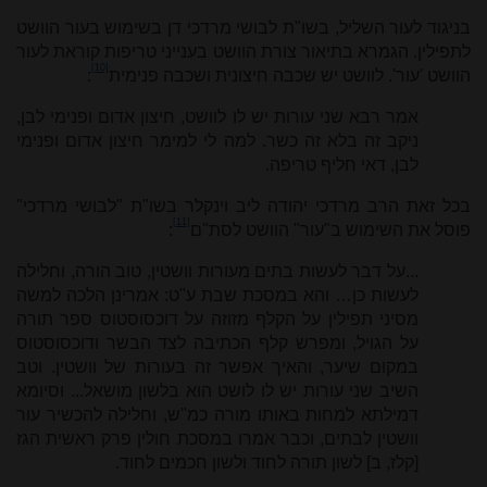
בניגוד לעור השליל, בשו"ת לבושי מרדכי דן בשימוש בעור הוושט
לתפילין. הגמרא בתיאור צורת הוושט בענייני טריפות קוראת לעור
[10]
הוושט 'עור'. לוושט יש שכבה חיצונית ושכבה פנימית
:
אמר רבא שני עורות יש לו לוושט, חיצון אדום ופנימי לבן,
ניקב זה בלא זה כשר. למה לי למימר חיצון אדום ופנימי
לבן, דאי חליף טריפה.
בכל זאת הרב מרדכי יהודה ליב וינקלר בשו"ת "לבושי מרדכי"
[11]
פוסל את השימוש ב"עור" הוושט לסת"ם
:
...על דבר לעשות בתים מעורות וושטין, טוב הורה, וחלילה
לעשות כן… והא במסכת שבת ע"ט: אמרינן הלכה למשה
מסיני תפילין על הקלף מזוזה על דוכסוסטוס ספר תורה
על הגויל, ומפרש קלף הכתיבה לצד הבשר ודוכסוסטוס
במקום שיער, והאיך אפשר זה בעורות של וושטין. וטב
השיב שני עורות יש לו לושט הוא בלשון מושאל... וסיומא
דמילתא למחות באותו מורה כמ"ש, וחלילה להכשיר עור
וושטין לבתים, וכבר אמרו במסכת חולין פרק ראשית הגז
[קלז, ב] לשון תורה לחוד ולשון חכמים לחוד.