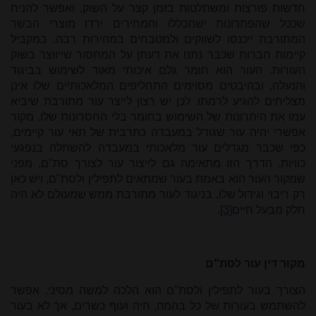
חדשות פורצות ומשתלטות בזמן קצר על השוק, ואפשר להניח
שככל שהפתרונות ישתכללו והמחירים ירדו מוצרי הבשר
המתורבת ייכנסו לשווקים ולמטבחים במהירות רבה. במקביל
קיימות חברות שכבר נתנו את דעתן על המחסור שייווצר בשוק
העורות. העור הוא חומר גלם איכותי מאוד לשימוש בביגוד
והנעלה, ובהיבטים מסוימים התחליפים המלאכותיים שלו אינן
מצליחים להגיע לרמתו. לכן יש רצון לייצר עור מתורבת שיביא
עמו את היתרונות של השימוש בחומר בלי החסרונות שלו. מקור
אפשרי יהיה עור שגודל במעבדה כתרבית של תאי עור קיימים,
כפי שכבר מגדלים עור מלאכותי במעבדה להשתלה בנפגעי
כוויות. הדרך הזו מתאימה גם לייצור עור לצורך סת"ם, מפני
שמקור העור הוא באמת בעור שמתאים לתפילין ולסת"ם, ויש כאן
רק ריבוי וגידול שלו, בניגוד לעור מתורבת ממש שמעולם לא היה
חלק מבעל חיים
[3]
.
מקור דין עור לסת"ם
הצורך בעור לתפילין ולסת"ם הוא הלכה למשה מסיני. אפשר
להשתמש בעורות של כל בהמה, חיה ועוף כשרים, אך לא בעור