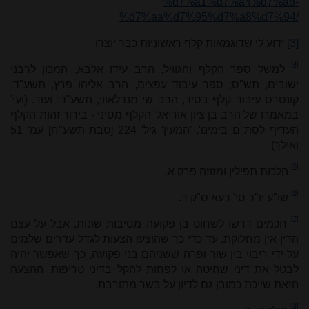
%d7%a1%d7%a4%d7%a8-
%d7%aa%d7%95%d7%a8%d7%94/
[3]
ידוע לי שדוגמאות קלף ראשוניות כבר יוצרו.
[4]
למשל ספר הקלף והגוויל, הרב עידו אלבא, המכון לרבני
ישובים, תש"ס; ספר עיבוד עפצים, הרב אליהו פרץ, תשע"ד;
קונטרס עיבוד קלף בסיד, הרב שי מנדלאווי, תשע"ד; ועוד. (ועי'
במאמרו של הרב בן ציון אוריאל 'הקלף מסיני - בירור זהות הקלף
העדיף לסת"ם בימינו', 'המעין' גיל' 224 [טבת תשע"ח] עמ' 51
ואילך).
[5]
הלכות תפילין ומזוזה פרק א.
[6]
שו"ע יו"ד סי' רעא ס"ק ד.
[7]
חכמים דרשו לשחוט בן פקועה מסיבות שונות, אבל על עצם
הדין אין מחלוקת. עד כדי כך שהוצעו הצעות לגדל עדרים שלמים
על ידי ריבוי בין שור ופרה ששניהם בני פקועה, כך שאפשר יהיה
לבטל את דיני שחיטה או לפחות להקל בדיני טריפות. ההצעה
הזאת שייכת כמובן גם לדיון על בשר מתורבת.
[8]