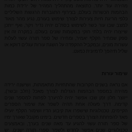
מהירה עוד יותר. כתוצאה מהתהליך המהיר של ירידת כמות
הבהמות הכשרות בעולם, בצירוף התגברות הרגשות השליליים
כלפי הריגת חיות צעירות לצורך שימוש בעורם, נגיע מהר מאוד
למצב שבו עור כשר לשימוש בסת"ם יהיה נדיר ויקר, ואף ייתכן
שייצורו יהיה בלתי חוקי במקומות שונים בעולם. במקרה זה אין
ספק שמחיר הקלף יאמיר, ומחירו של ספר תורה עשוי לעלות
עשרות מונים, ובמקביל ההקפדה על השגת עורות עגלים דווקא או
שליל תיהפך לדמיונית כמעט.
שימור עורות
אם נראה בשנים הקרובות שהתחזיות מתאמתות, ושישנה ירידה
מהירה במספר הבהמות הגדלות לצורך מאכל (חלב ובשר),
ייווצר חלון זמן שבו אפשר יהיה להיערך לפחות למספר שנים
קדימה. דרך פעולה אחת תהיה לשפר את שימור הספרים
הקיימים, טכנולוגיות שישפרו את קיבוע הדיו ושימור הקלף יועילו
מאד להפחתת הצורך בספרים חדשים. בימינו מקובל שאורך ימיו
של ספר תורה עשוי להגיע עד מאה שנים בערך, ובאמצעים
טכנולוגיים שנים אפשר לחדש ולשמר ספרי תורה ישנים. יש