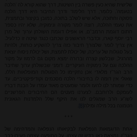
שלישית שהיא כעין פשרה בין השיטות, דרך שהוא קורא לה 'הלכה
בטעמה'. כלומר, דרך הלימוד ודרך החיבור היא דרך הלכה
פסוקה וחתוכה, אלא שיש לשלב בתוכה, כמובן בקיצור ובתמצית,
את טעמי ההלכה, רוצה לומר מקורה ונימוקיה, שלא יהיו כספר
חתום דוגמת הרמב"ם, או אפילו דוגמת השולחן ערוך של מרן
רבי יוסף קארו, וכדברי הראשונים שכתבו כנגד שיטה זו כדלעיל.
אין צריך לומר שלצורך חיבור כזה צריך להשקיע כוחות, ולהיות
בעל סגולות של עריכה, של יכולת לתמצת, ושל יכולת ניסוח יוצאת
מהרגיל, שבלשון קצרה וברורה ימצא מקום גם לרמוז על מקור
ההלכה וגם על נימוקיה העיקריים. דומני שבשולחן ערוך שחיבר
הרב הגר"ז מלאדי אכן נתקיימו כל הסגולות המופלאות הללו,
שאולי אין דומה לו בחיבורי הלכה מסכמים וקודיפיקטיביים, עד
כדי שמותר לנו להעז ולומר שמעטים מאוד עמדו על הבנת דבריו
לעומקם ולרוחבם. לצערנו מעטים הם החיבורים הפרשניים
לשו"ע הרב שמגלים לנו את היקף שלל הלמדנות הגאונית
הטמונה בכל מילה ומילה
[8]
.
* * *
אחת הדוגמאות הנפלאות לבקיאותו הנפלאה והמדהימה של
הגר"ז, נמצאת כאן בדיון זה עצמו. על התופעה עצמה העירו כבר