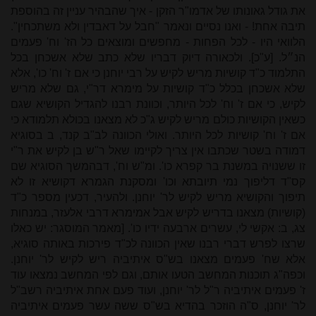
את גודל גאונותו של אדמו"ר הזקן - איך שהבהיר עניין זה בהוספת
תיבה אחת! - ואנו נסיים ונאמר "חבל על דאבדין ולא משתכחין".
הלוואי היו - לכל הפחות - מחפשים ומוצאים כל הז' וח' פעמים
הנ״ל. [ע"כ]. ולכאורה דיוק דבריו שלא כתב שלא אשכחן בכל
התלמוד כ"ד קושיות מריש לקיש על רבי יוחנן כי אם ז' וח' כו', אלא
שלא אשכחן בכלל כ"ד קושיות על מימרא דר"י, גם שלא מריש
לקיש, כי אם ז' וח' לכל היותר, וכוונת רבנו להגדיל הקושיא שגם
כשאין הקושיות כולם מריש לקיש ג"כ לא מצאנו בכולא תלמודא כי
אם ז' וח' קושיות לכל היותר. ואולי הכוונה לב"ב קנד, ב בסוגיא
דמודה בשטר שכתבו אין צריך לקיימו שאל ר"ש בן לקיש את ר"י
זו ששנויה במשנת בר קפרא כו'. ומ"ש וח', דבהמשך הסוגיא שם
קס"ד דליפוך נמי תיובתא וכו' ומסקנת הגמרא דקושיא זו לא
תיפוך והקושיא מריש לקיש לר' יוחנן. ולהעיר, דכעין מספר כ"ד
(קושיות) מצאנו בדריש לקיש אבל אמימרא דרבי אלעזר, במנחות
צג, ב: אקשי לי, עשרים ארבעה ידיו כו'. [מאמר המוסגר: יש כאלו
שרצו לפרש דברי רבנו שאין הכוונה לכ"ד פירכות באותה סוגיא,
אלא שח' פעמים מצאנו בש"ס איתיביה ריש לקיש לר' יוחנן.
וכפה"ג תוכנות המחשב הטעו אותם, וגם לפי המחשב נמצאו עוד
ז' פעמים איתיביה ר"ל לר' יוחנן, ועוד פעם אחת איתיביה רשב"ל
לר' יוחנן, ס"ה הוזכר בהדיא בש"ס ששה עשר פעמים איתיביה