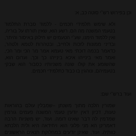
וכן בפירוש רש"י סוטה כב, א:
ולא שימש תלמידי חכמים - ללמוד סברת התלמוד
בטעמי המשנה מה הם. רשע הוא, שאין תורתו על בוריה,
ואין ללמוד הימנו, שע"י הטעמים יש חילוק באיסור והיתר,
ובדיני ממונות לזכות ולחייב, ובטהרות לטמא ולטהר,
כדאמר בכמה דוכתי מאי טעמא אמר מר הכי ומר הכי,
ואמר מאי בינייהו איכא בינייהו כך וכך. וערום הוא,
שהשומע את קולו שונה משניותיו כסבור הוא שבקי
בטעמיהם, ונוהגין בו כבוד כתלמידי חכמים.
ועוד ברש"י שם:
שמורין הלכה מתוך משנתן –שמבלין עולם בהוראות
טעות, דכיון דאין יודעין טעמי המשנה פעמים גורמין
שמדמין לה דבר שאינו דומה. ועוד, יש משניות הרבה
דאמרינן הא מני פלוני הוא ויחידאה היא ולית הלכתא
כוותיה. ועוד, שאינן יודעים במחלוקת תנאים הראשונים