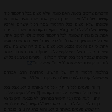
הדברים צריכים ביאור, האם כוונתו שלא מצינו בכל התלמוד כ"ד
קושיות של ר"ל על ר' יוחנן בעניין אחד או בסוגיה אחת, או
שכוונתו שלא מצינו בכל התלמוד בסך הכול עשרים וארבע
קושיות של ר"ל על ר' יוחנן, ולאו דווקא במקום אחד. ואם כי שניהם
אמת, מ"מ נראה שכוונתו לכל התלמוד בסה"כ, ולא למקום אחד.
וזאת לפי ההמשך 'כי אם ז' וח' לכל היותר', שאינו מתאים לסוגיה
אחת, כי גם זה אינו נמצא, ולא מצינו שום סוגיה שיש בה שבע
ושמונה קושיות של ריש לקיש על ר' יוחנן! בהכרח אם כן לומר
שכוונתו שבסך הכל בכל התלמוד כולו אין עשרים וארבע אבל יש
ז' וח'. ודוק היטב שלא אמר 'ז' או ח'', אלא 'ז' וח''
[12]
.
בהלכות תלמוד תורה של הרש"ז, מהדורת הרב אברהם
אלאשווילי, קרית מלאכי תשנ"ח, עמ' קכח, הע' 83, העיר:
[ז' וח' פעמים לכל היותר] - כלומר באותה סוגיא, אבל בכל
הש"ס כולו מוצאים עשרות מקומות [!] שר"ל מקשה על ר'
יוחנן. ולעת עתה (ע"י חיפוש במחשב) לא מצאתי היכן נמצא
כן בתלמוד, ולכל היותר מצאתי שר"ל מקשה ('איתיביה'), על
ר"י שלוש פעמים באותה סוגיא, והוא בחגיגה ז, ב ובזבחים