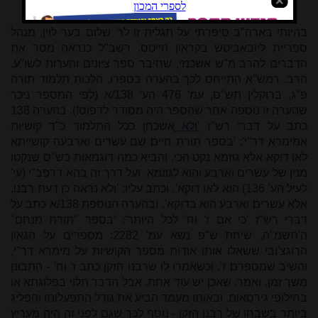
* * *
בהיותי בארה"ב סיפרתי על תגלית זו לר' שלום בער לוין, מנהל
ספריית ליובאביטש בקראון הייטס. רשב"ל כנראה מסר את
הדברים להרב מ"ש אשכנזי, שחיבר ספר ציונים והערות לשו"ע.
הרב. רמש"א התייחס לכך בהערה בספרו, הלכות תלמוד תורה
פ"ג, ברוקלין תש"ס, עמ' 476 הע' 138/א (לפי המספר ניכר
שהערה זו נוספה אחר שהספר היה מסודר לדפוס!). בהערה 138
כתב על דברי רש"ז
'ולא
אשכחן ככל התלמוד כ"ד קושיות
אמימרא דר"י': 'בספר תורת חיים שם עשרים וארבעה קושייתא
לאו דוקא אלא גוזמא נקט הכי, והביא כמה דוגמאות בש"ס שנקטו
מנין של עשרים וארבע והוא לגוזמא. ועל דרך זה בהא דרפב"י (עי'
לעיל הע'
136
) הוא לאו דוקא'. וכתב עליו: 'ולא נראה כן דעת רבנו,
אלא עשרים וארבע הוא בדוקא'. ובהערה הנוספת 138/א כתב על
דברי רש"ז 'כי אם ז' וח' לכל היותר': 'בספר "תורת מנחם"
ה'תשמ"ה, שיחת ש"פ נשא עמ'
2282
: מספרים על הגאון
הרוגצ'ובי ששאלו אותו אודות מספר הקושיות על מימרא דר"י,
והשיב שמספרם ז', וכשאמרו לו שרבנו הזקן כתב ז' וח' - התבונן
משך זמן. ואמר, שאכן יש עוד אחת, אבל הדבר תלוי בפלוגתא או
בחילופי גירסאות. ובאותו מעמד הביע את גודל התפעלותו והפליג
ביותר בשבחו של רבנו הזקן - נוסף לכך שגם לפני זה היה מעריץ