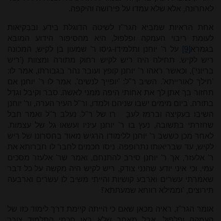
לאחרונה, אלא שלא עמדו על פירושה והיקפה.
אחת הראיות שמביא הגר"ז לשיטה הדוגלת בידע ובבקיאות
לעומת ריבוי העמקה ופלפול, היא מהסיפור הידוע המובא
בגמרא
[9]
על ר' יוחנן ותלמידו-גיסו ר' שמעון בן לקיש, המכונה
ריש לקיש. תחילה היה ריש לקיש רחוק מתורה ומצוות ('ריש
בריוני'), וכאשר ראהו ר' יוחנן קופץ ועובר נהר בגבורתו, אמר לו:
'חילך לאורייתא'. השיב ר"ל: 'יופייך לנשים'. אמר לו ר' יוחנן אם
תחזור בך אתן לך את אחותי היפה ממני לאשה. סבר וקיבל וגדל
בתורה. ביום מימים ישבו שניהם ולמדו, ור"ל העיר הערה, ור' יוחנן
השיבו בעקיצה וברמז לעבָ רו של ר"ל. נעלב ר"ל ואמר חבל
שחזרתי בתשובה, נעץ בו ר' יוחנן עיניו ועשאו גל של עצמות.
לאחר מכן כששב ר' יוחנן ללימודו הרגיש מאוד בחסרונו של ריש
לקיש, עד שבריאותו נתרופפה. ניסו חכמים לחבר לו חברותא את
ר' אלעזר, אך ר' יוחנן סירב להתנחם, ואמר שר' אלעזר מסכים
עמי, וכי איני יודע שהנני צודק, ריש לקיש היה מקשה על כל דבר
שאמרתי עשרים וארבע קושיות והייתי משיב לו עשרים וארבעה
תירוצים, 'וממילא רווחא שמעתתא'!
אומר הגר"ז, ראיה מכאן שאם כי הייתה קיימת דרך לימוד כזו של
העמקה ופלפול, אבל מאחר שלא ראו חכמי התלמוד צורך