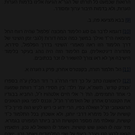
הרואות שכמעט כל תורתו של הגר"א הגיעה אלינו בדמות הערות
הערות, ולא בדמות חיבור ערוך ומסודר.
[9]
בבא מציעא פה, ב.
[10]
דוגמא לדבר גם סוג הלימוד המכונה 'פלפול' שהיה רווח החל
מהמאה הי"ד ואילך במשך כמה וכמה דורות (לגבי זמן השינוי של
דרך הלימוד הזו ראה מאמרי 'השינוי בדרך הפלפול', סידרא,
מהדורה דיגיטאלית). גם הלימוד הזה היה נוהג בעיקר בלימוד
הישיבה אך לא ראו צורך להשאיר לו זכר בכתובים.
[11]
הל' תלמוד תורה, בקונטרס אחרון, פרק ג הערה א.
[12]
לראשונה כתב על כך דודי הרה"ג ר' דוד הבלין ע"ה בספרו
'ונצדק קודש', תשמ"א, עמ' רלד: 'בין חסידי חב"ד רווחת שמועה
כי אחד התמימים, הת' ר' אלי חיים אלטהויז ז"ל, החביא בבגדיו
את הקונטרס אחרון של האדמו"ר הנ"ל, ונכנס לפני גאון הגאונים
הרוגאצובי זצ"ל ושאלה בפיו, הרי ידוע כי ריש לקיש הוה פריך כ"ד
קושיות על כל מימרא דרבי יוחנן, ולא אשכחן בכל התלמוד כ"ד
קושיות, שאלתי מה מספר הקושיות הרב ביותר המפורט בגמרא.
מיד ענה לו הגאון שש קושיות. ויאמר לו השואל לא נכון. ויתאמץ
הגאון לרגע קט ויעבר ביעף על שני התלמודים ויאמר נכון, ישנם