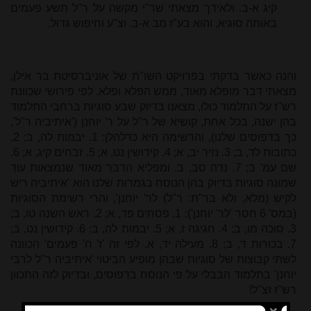
קיג א-ב. ולאידך מצאתי שר"י מקשה על ר"ל תשע פעמים
באותה סוגיא, והוא בע"ז מב א-ב. וצ"ע וחיפוש גדול.
והנה כאשר בדקתי בפרויקט השו"ת של אוניברסיטת בר אילן,
מצאתי דבר מופלא מאוד, ממש הפלא ופלא. לפי פירושי שכוונת
רש"ז על התלמוד כולו, מצאנו בדיוק שבע סוגיות ברחבי התלמוד
בהן ישנה, בכל אחת, קושיא של ר"ל על ר' יוחנן ('איתיביה ר"ל',
כך בדפוסים שלנו), והרשימה היא כדלהלן: 1. יבמות לה, ב; 2.
כתובות לד, ב; 3. נזיר יב, א; 4. קידושין נט, א; 5. זבחים קיג, א; 6.
שם עמ' ב; 7. נדה סב, ב. ומפליא הדבר מאוד שנמצאות עוד
שמונה סוגיות בדיוק בהן הנוסח בגמרות שלנו הוא 'איתיביה ריש
לקיש (מלא, ולא בר"ת: ר"ל) לר' יוחנן', והרי רשימת הסוגיות
(במס' 6 חסר 'לר' יוחנן'): 1. פסחים פד, א; 2. ראש השנה טו, ב;
3. סוכה מו, ב; 4. חגיגה ז, א; 5. יבמות לה, ב; 6. קידושין נט, ב;
7. בכורות ד, ב; 8. מעילה יד, א. לפי זה 'ז' ח' פעמים' הכוונה
לשתי קבוצות של סוגיות שבהן מופיע הביטוי 'איתיביה ר"ל לרבי
יוחנן' בתלמוד הבבלי על פי הנוסח בדפוסים, ובדיוק לזה התכוון
רש"ז זצ"ל!