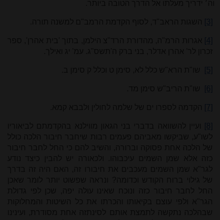
וה׳ ידריך מעלתו אל הדרך הטובה ביותר.
[3]
השגות הראב"ד, לסוף הקדמת הרמב"ם למשנה תורה.
[4]
אגרות הרמ"ה, מהדורת הרד"צ הילמן, בתוך 'בית אהרן', ספר
זכרון לר' אהרן אדלר, בני ברק ה'תשס"ג. עמ' יג ואילך.
[5]
שו"ת הרא"ש כלל לא, סימן ט וכלל ק סימן ב.
[6]
שו"ת הריב"ש סימן מד.
[7]
הקדמה לספרו ים של שלמה לחולין ולבבא קמא.
[8]
ועיין להשוואה בדברי בני הגאון מווילנא בהקדמתם לביאוריו
לשו"ע, שביקשו מאביהם פעמים רבות שיחבר חיבור הלכה כולל
של הלכה אחת פסוקה וברורה, והשיב להם כי החל לחבר חיבור
כזה אלא שמן השמים עיכבוהו. ולכאורה יש להבין כיצד נודע
לגר"א שמן השמים מעכבים את חיבורו זה, האם היה זה בדרך
של גילוי ברוח הקודש וכדומה? ונראה שפשוט יותר לומר שאכן
החל לחבר חיבור כזה ונוכח שאינו עולה יפה, שכן לפי גדולת
הגר"א ולפי עוצם בקיאותו והכרתו את כל השיטות והמחלוקות
שבהלכה נתקשה לתמצת אותם לסינתזה אחת מסודרת, ועינינו