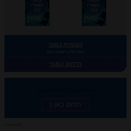
תמוז
ניסן
תשפ"ו
תשפ"ו
257
258
הצטרף כמנוי
וקבל גליון ראשון חינם
חידוש המנוי
היה שותף לפעילות המכון
תרום כאן }
תקנון האתר