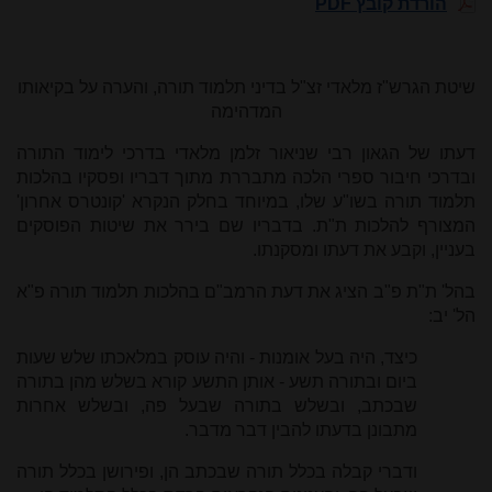
הורדת קובץ PDF
שיטת הגרש"ז מלאדי זצ"ל בדיני תלמוד תורה, והערה על בקיאותו
המדהימה
דעתו של הגאון רבי שניאור זלמן מלאדי בדרכי לימוד התורה
ובדרכי חיבור ספרי הלכה מתבררת מתוך דבריו ופסקיו בהלכות
תלמוד תורה בשו"ע שלו, במיוחד בחלק הנקרא 'קונטרס אחרון'
המצורף להלכות ת"ת. בדבריו שם בירר את שיטות הפוסקים
בעניין, וקבע את דעתו ומסקנתו.
בהל' ת"ת פ"ב הציג את דעת הרמב"ם בהלכות תלמוד תורה פ"א
הל' יב:
כיצד, היה בעל אומנות - והיה עוסק במלאכתו שלש שעות
ביום ובתורה תשע - אותן התשע קורא בשלש מהן בתורה
שבכתב, ובשלש בתורה שבעל פה, ובשלש אחרות
מתבונן בדעתו להבין דבר מדבר.
ודברי קבלה בכלל תורה שבכתב הן, ופירושן בכלל תורה