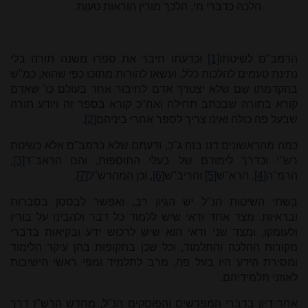
הלכה כדברי מי, הלכך מורין הוראות טעות.
הרמב"ם לשיטתו
[1]
וכדעתו חיבר את ספרו משנה תורה בלי
נתינת טעמים להלכות כלל, ועשאו להורות מתוכו כפי שהוא, כמ"ש
בהקדמתו שם שלא יצטרך אדם לחיבור אחר בעולם כו' שאדם
קורא בתורה שבכתב תחילה ואח"כ קורא בספר זה ויודע תורה
שבעל פה כולה ואינו צריך לספר אחרי ביניהם
[2]
.
כמה מהראשונים דנו בזה ג"כ, ודעתם שלא כרמב"ם אלא כשיטת
רש"י וכדרך לימודם של בעלי התוספות, והם הראב"ד
[3]
,
הרמ"ה
[4]
. הרא"ש
[5]
והריב"ש
[6]
, וכן המהרש"ל
[7]
.
בשתי השיטות הנ"ל יש הגיון רב, ואפשר לבססן בסברות
ובראיות. מצד אחד ודאי שיש ללמוד כל דבר ולהבינו על בוריו
ולעומקו, ומצד שני ודאי הוא שיש לרכוש ידע ובקיאות בדברי
מקורות ההלכה והתלמוד, וכל שכן בתקופות בהן עיקר הלימוד
ומסירת הידע היו בעל פה, מרב לתלמיד ומפי ראשי הישיבות
לאוזני תלמידיהם.
אחר דיון בדברי המפרשים והפוסקים הנ"ל, מחדש הרש"ז דרך