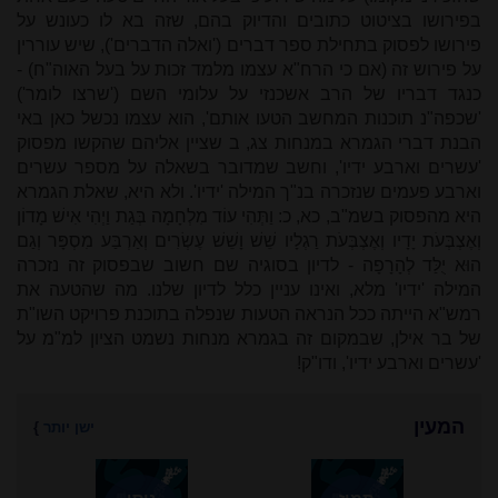
בפירושו בציטוט כתובים והדיוק בהם, שזה בא לו כעונש על
פירושו לפסוק בתחילת ספר דברים ('ואלה הדברים'), שיש עוררין
על פירוש זה (אם כי הרח"א עצמו מלמד זכות על בעל האוה"ח) -
כנגד דבריו של הרב אשכנזי על עלומי השם ('שרצו לומר')
'שכפה"נ תוכנות המחשב הטעו אותם', הוא עצמו נכשל כאן באי
הבנת דברי הגמרא במנחות צג, ב שציין אליהם שהקשו מפסוק
'עשרים וארבע ידיו', וחשב שמדובר בשאלה על מספר עשרים
וארבע פעמים שנזכרה בנ"ך המילה 'ידיו'. ולא היא, שאלת הגמרא
היא מהפסוק בשמ"ב, כא, כ: וַתְּהִי עוֹד מִלְחָמָה בְּגַת וַיְהִי אִישׁ מָדוֹן
וְאֶצְבְּעֹת יָדָיו וְאֶצְבְּעֹת רַגְלָיו שֵׁשׁ וָשֵׁשׁ עֶשְׂרִים וְאַרְבַּע מִסְפָּר וְגַם
הוּא יֻלַּד לְהָרָפָה - לדיון בסוגיה שם חשוב שבפסוק זה נזכרה
המילה 'ידיו' מלא, ואינו עניין כלל לדיון שלנו. מה שהטעה את
רמש"א הייתה ככל הנראה הטעות שנפלה בתוכנת פרויקט השו"ת
של בר אילן, שבמקום זה בגמרא מנחות נשמט הציון למ"מ על
'עשרים וארבע ידיו', ודו"ק!
המעין
ישן יותר
}