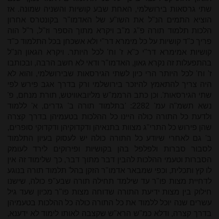
שתי גרסאות בירושלמי, האחת שבע קושיות והשניה שמונה. אז
הוציא התמים הנ"ל את השו"ע של האדמו"ר בקונטרס אחרון
הלכות תלמוד תורה פ"ג מ"ב ויקרא מתוך הספר וז"ל, ר"ל הוה
פריך כ"ד קושיות על כל מימרא דר"י ולא אשכחן בכל התלמוד כ"ד
קושיות אמימרא דר"י כ"א ז' וח' לכל היותר. ויקרא הגאון הנ"ל
בהתפעלות זה נקרא גאון, האדמו"ר ודאי לא חשב הרבה, ובכותבו
ז' וח' לכל היותר הרי כיון לשתי הגירסאות שבירושלמי, והוא לא
היה צריך להתאמץ להיזכר בירושלמי ורק בדרך אגב פירש לפי
שתי הגירסאות'. וכן כתב הרממ"ש מליובאוויטש, תורת מנחם, פ'
נשא תשמ"ה עמ' 2282: 'בתלמוד תורה ב' גדרים, א' ללמוד
ולדעת כל התורה כולה היינו כל ההלכות בטעמיהן בדרך קצרה
שהן פירוש כל התרי"ג מצוות בתנאיהן ודקדוקיהן ודקדוקי סופרים,
ב' גם לאחרי שיודע כל התורה כולה יש לעסוק בעיון התלמוד
לסבור סברות ולפלפל בהן בקושיות ופירוקים לירד לעומק
הסברות וטעמי ההלכות להבין דבר מתוך דבר, כך שלימוד זה אין
לו קץ ותכלית, וכפי שמבאר אדמו"ר הזקן בהל' תלמוד תורה בנוגע
לדחיית מצות פו"ר עד שילמד תחילה תורה שבע"פ כולה, שישנו
חילוק בין מצות ידיעת התורה שדוחה מצות פו"ר מכיון שעד גיל
עשרים שנה יוכל ללמוד את כל התורה כולה כל ההלכות בטעמיהן
בדרך קצרה, ודלא כמ"ש הרא"ש שקצבה לאותו לימוד לא ידענא,