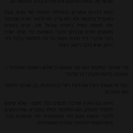
שבעל פה, והענינים הנקראים פרדס בכלל התלמוד הן.
במה דברים אמורים בתחילת תלמודו של אדם, אבל
כשיגדיל בחכמה ולא יהא צריך לא ללמוד תורה שבכתב
ולא לעסוק תמיד בתורה שבעל פה, יקרא בעתים
מזומנים תורה שבכתב ודברי השמועה כדי שלא ישכח
דבר מדברי דיני תורה, ויפנה כל ימיו לתלמוד בלבד לפי
רוחב שיש בלבו ויישוב דעתו.
הרי שעיקר התלמוד הוא מה שעושה ב'שלוש השעות האחרות' –
'מתבונן בדעתו להבין דבר מדבר'.
כנגד זה מעמיד רש"ז את דעת רש"י (ברכות מז, ב), שעיקר תלמוד
הוא הסברא:
איזהו עם הארץ שדברו חכמים בכל מקום - שלא שימש
תלמידי חכמים, הוא התלמוד התלוי בסברא, שהיו נותנים
לדברי משנה טעם והיו מתאספים יחד ועוסקים בכך,
והיא דוגמת התלמוד שסדרו האמוראים.