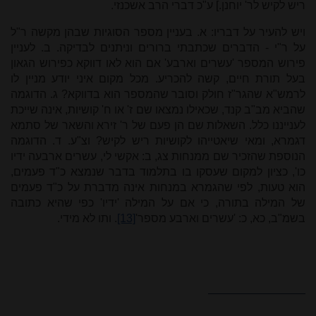
ריש לקיש לר' יוחנן.] ע"כ דברי הרב אשכנזי.
ויש להעיר על דבריו: א. בעניין מספר הסוגיות שבהן מקשה ר"ל
על ר"י - הדברים שכתבתי ברורים וניתנים לבדיקה. ב. לעניין
פירוש המספר 'עשרים וארבע' אם הוא לאו דווקא כפירוש הגאון
בעל תורת חיים, קשה להכריע. מכל מקום איני יודע מניין לו
לרמש"א שהגר"ז חולק וסובר שהמספר הוא בדווקא? ג. הדוגמה
שהביא מב"ב קנד, שכאילו נמצאו שם ז' או ח' קושיות, אינה שייכת
לענייננו כלל. השאלות שם הן פעם של ר' זירא והשאר של סתמא
דגמרא, ומאי שיאטייהו לקושיות ריש לקיש? וצ"ע. ד. הדוגמה
הנוספת שהזכיר שם ממנחות צג, ב: אקשי לי, עשרים ארבעה ידיו
כו', כציון למקום שעסקו בו בתלמוד בדבר שנמצא כ"ד פעמים,
הוא טעות, לפי שהגמרא במנחות אינה מדברת על כ"ד פעמים
של המילה בתורה, כי אם על המילה 'ידיו' כפי שהיא כתובה
בשמ"ב, כא, כ: 'עשרים וארבע מספר'
[13]
. ותו לא מידי.