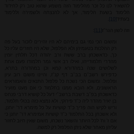
להשאיר לנו כל זכר מהלימוד הזה משמע שהוא טוב רק לחידוד
הלימוד בשעת הלימוד, אך לא להנצחה ולשמירה וללימוד
בעתיד
[10]
.
וזה לשון הגר"ז
[11]
:
ומשום הכי נמי גם בימיהם לא היו זהירים לזכור בעל פה
רק ההלכות בטעמיהן ולא הפלפול, שלא היו חוזרים עליו כל
כך, כדאשכחן ברב ששת ורב יהודה דכל תלתין יומין
מהדרי תלמודייהו, ואילו רב אשי גמר תלמודו פעם אחת
לשלושים שנה במהדורא קמא וכן במהדורה בתרא,
כדפירש רשב"ם בב"ב דף קנ"ז, והיינו משום רוב עיון
ופלפול. ומשום הכי נשכח כל פלפול התנאים והאמוראים
הראשונים, ולא הובא ממנו בתלמוד כי אם מעט מזעיר
כדאשכחן בפ"ב דשבת ברשב"י דעל כל קושיא דרבי פנחס
בן יאיר מהדר ליה כ"ד פירוקי, ולא נמצא כזה בכולי תלמוד,
וריש לקיש הוה פריך כ"ד קושיות על כל מימרא דר' יוחנן,
ולא אשכחן בכל התלמוד כ"ד קושיות אמימרא דר' יוחנן כי
אם ז' וח' לכל היותר והשאר נשכחו, משום שאין חיוב לחזור
עליהן מאחר שלא ניתן הפלפול רק למשה.