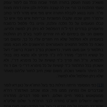
משא"כ מצות העסק בתורה תמיד שבזה נכלל גם לימוד עומק
טעמי ההלכות כו' הרי אין לה קצבה ותכלית ולכן אינה דוחה מצות
פו"ר. והנה בנוגע לקבלת התורה איש מפי איש מדור לדור כותב
אדמו"ר הזקן שכמו שקבלו המשניות וברייתות איש מפי איש כך
קבלו הטעמים על כל הלכה והלכה, והיינו בלי פלפול כדמוכח
מדאמרינן בנדרים דף ל"ח דהפלפול לא ניתן רק למשה ולזרעו,
ומשום הכי גם בימיהם לא היו זהירים לזכור בע"פ רק ההלכות
בטעמיהן ולא הפלפול שלא היו חוזרים עליו כל כך, ומשום הכי
נשכח כל פלפול התנאים והאמוראים הראשונים ולא הובא ממנו
בתלמוד כי אם מעט מזעיר, כדאשכחן בפ"ב דשבת ברשב"י דעל
כל קושיא דרפב"י מהדר ליה כ"ד פירוקי ולא נמצא כזה בכולי
תלמודא, ור"ל הוה פריך כ"ד קושיות על כל מימרא דר"י, ולא
אשכחן בכל התלמוד כ"ד קושיות על כל מימרא דר"י כי אם ז' וח'
לכל היותר והשאר נשכחו, משום שאין חיוב לחזור עליהם מאחר
שלא ניתן הפלפול אלא למשה'.
[13]
כפי המסופר הייתה רגילות בפי בעל החזו"א על כגון דא לומר
שבדברים אלו נפרעין ממנו מיד, וכמו שכתב האדמו"ר רח"א
ממונקאטש בספר חיים ושלום, ראש ספר דברים, מהדורה
חדשה ירושלים תשנ"ט (ותודה לבני הרה"ח ר' שלום שליט"א
שהזכירני מקומו) על מה שידוע כי בעל אור החיים טעה פעם אחת