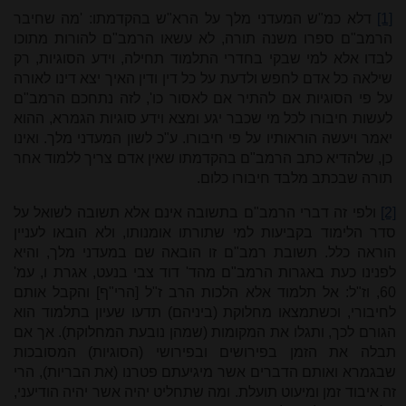
[1]
דלא כמ"ש המעדני מלך על הרא"ש בהקדמתו: 'מה שחיבר
הרמב"ם ספרו משנה תורה, לא עשאו הרמב"ם להורות מתוכו
לבדו אלא למי שבקי בחדרי התלמוד תחילה, וידע הסוגיות, רק
שילאה כל אדם לחפש ולדעת על כל דין ודין האיך יצא דינו לאורה
על פי הסוגיות אם להתיר אם לאסור כו', לזה נתחכם הרמב"ם
לעשות חיבורו לכל מי שכבר יגע ומצא וידע סוגיות הגמרא, ההוא
יאמר ויעשה הוראותיו על פי חיבורו. ע"כ לשון המעדני מלך. ואינו
כן, שלהדיא כתב הרמב"ם בהקדמתו שאין אדם צריך ללמוד אחר
תורה שבכתב מלבד חיבורו כלום.
[2]
ולפי זה דברי הרמב"ם בתשובה אינם אלא תשובה לשואל על
סדר הלימוד בקביעות למי שתורתו אומנותו, ולא הובאו לעניין
הוראה כלל. תשובת רמב"ם זו הובאה שם במעדני מלך, והיא
לפנינו כעת באגרות הרמב"ם מהד' דוד צבי בנעט, אגרת ו, עמ'
60, וז"ל: אל תלמוד אלא הלכות הרב ז"ל [הרי"ף] והקבל אותם
לחיבורי, וכשתמצאו מחלוקת (ביניהם) תדעו שעיון בתלמוד הוא
הגורם לכך, ותגלו את המקומות (שמהן נובעת המחלוקת). אך אם
תבלה את הזמן בפירושים ובפירושי (הסוגיות) המסובכות
שבגמרא ואותם הדברים אשר מיגיעתם פטרנו (את הבריות), הרי
זה איבוד זמן ומיעוט תועלת. ומה שתחליט יהיה אשר יהיה הודיעני,