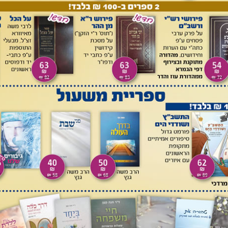
זונים כרמת חייו שהוא הנהיג בביתו, ואם היה עשיר ופירנס ביתו
 לתובעו שיזונם ברמה יותר גבוהה לפי עושרו, כאשר הוא עצמו אינו
.
 סותר את ההחלטה שהוביל הוא בעצמו כנשיא מועצת הרה"ר כי
בסיסיים
. וז"ל החלטה מר"ר 172/עו מיום י"ח כסלו התשע"ו:
את הילדים הוא מצד התקנה, חיוב זה הוא רק על הצרכים
הקיומיים
ם שאינם בהגדרה זו חלים מדין צדקה בלבד.
לק נוסף בהחלטה הנ"ל, שקבעה כי יש לחייב גם את האם. וז"ל:
ן אם החיוב מצד התקנה והן אם החיוב מצד צדקה, היות שתנאי
 היא שגם האם נושאת בעול פרנסת הבית, על היושבים על מדין
זונות הילדים את היכולת הכלכלית של האם.
 רק
להתחשב
בהכנסת האם, וכי העלות האמיתית של ילד הינה
5,500 ₪ לחודש, ולכן חיוב האב ב-2000-2500 ₪ למחצית החודש הינה קיום של ההחלטה הנ"ל. אך
"ל דווקא גדלו סכומי המזונות שמחייבים את האבות בבתי הדין,