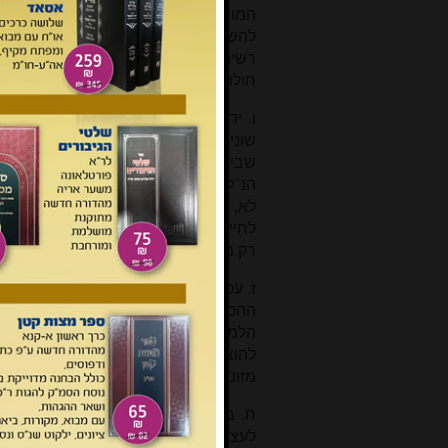
המושג 'סעודה בינונית' להרחיב לכדי חיו
להשיב כי אדרבה, זאת ראיה לסתור,
רשימה סגורה של מוצרים, וב'בינוני' כוו
חולה ולא גרגרן'.
ו. ידעתי גם ידעתי כי הדיינים המחייב
שונים - גבוהים מדי, מנסים להרחיב
שבישראל, אך לשם כך יש להוכיח שאכן ה
הנ"ל הארכנו להוכיח שהפוסקים בדורות 
לא, עיי"ש באורך ומשם בארה. וכבר הור
לחייב את האב אך ורק במוצרי מזון
בסי
רק מוצרים בסיסיים ולא נקט בשם כולל ש
ז. עכ"פ גם לשיטת הסוברים כי יש לחיי
ההכנסה של הזוג הספציפי הנידון והעש
הלמ"ס, והתברר כי סכומי המזונות ה
להוציא בהתאם למצבם הסוציואקונומי, ו
מזונות שאינם תואמים את אורח החיים
ח. באשר ליכולת לחייב אדם עני לתת 
לעצמו, כבר הבאנו את דבר בעל משפטי שמ