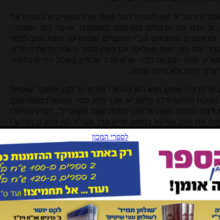
למי והרשב"א היה להוכיח כנגד פסקי הדין המחייבים בכפייה את
 וביארנו את הדברים בהרחבה במאמרנו 'שיעור דמי מזונות -
א ולראשונים המובאים בב"י הסוברים שכופין על חובת האב ללמד
בד, וגם בזה ישנה מחלוקת אם כופין ללמד בשכר, כדעת הרמ"א,
ו"ע. ובזה יובנו גם דברי שו"ע הרב שכפינן בשכר, דהיינו בלימוד
רכי חינוך ולא בדמי שימור.
בעל הדברי שלום, הלא הוא הגרש"י מזרחי זצ"ל
[4]
, שסובר שאפילו
 כשיטת החינוך ודלא כרשב"א. שכך כתב ספר החינוך במצוה שצב
 רצה
לפדותו מצוה על הבן לפדות עצמו משיגדיל", דקדק הגרש"י
פות את האב אף לא במצות פדיון הבן. הגר"ד לאו טוען כי הגרש"י
ית בספר החינוך, התולה את פדיון הבן ברצון האב, והוא נסמך
אהבת שלום' שם השמיטו את המילים "ולא רצה לפדותו", ולמד
פסקו של הדברי שלום, אך בזה במחכ"ת שגה כבוד הרב, משום
 לפני בעל דברי שלום, כך איתא בספר החינוך במהדורת שעוועל
 וכך גם בכל ההוצאות הישנות כגון מהדורת רפ"ו, מהדורת תע"ו
עית שמביא הרב לאו אין ראיה שניתן לכפותו. מכיוון שכך נכוחים
וך פסק להדיא שאין לכוף את האב.
חיב את רשימת המוצרים שחז"ל ציינו במזונות עני לאשתו, ואת