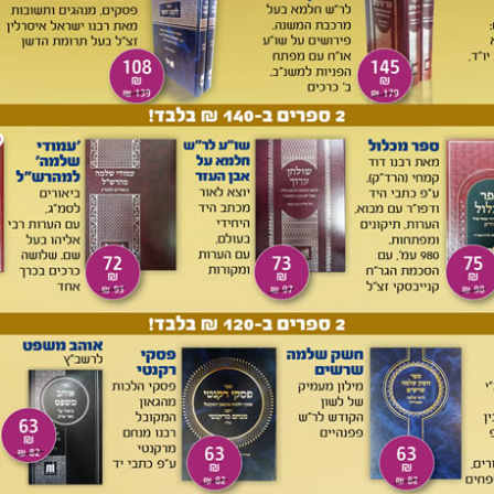
ב רמת חיים ממוצעת, והוכיח כן מהרמב"ם (אישות יב, י). על זה יש
 שהרי הרמב"ם לא עסק
בסוג המוצרים ואיכותם
אלא רק כתב
נתו
לכמות
האוכל שהיא סעודה בינונית של אדם בינוני שאינו 'לא
ים מזונות גבוהים, וכפי שהוכח בבדיקות חוזרות ובשבעה מחקרים
 את החיובים שחייבו הראשונים מעבר לצרכים הבסיסיים כעני
חיוב הינו כפי רמת החיים הנהוגה כיום. אולם אדרבה, במאמרים
הקודמים חייבו את האב במינימום שבמינימום, "לחם ולפתן" ותו
ה לנו הגאון הרב זלמן נחמיה גולדברג זצ"ל ע"פ רמב"ם זה כי יש
סיים
הנהוגים כיום, ונקט לדוגמא גבינה לבנה, כפי שהרמב"ם נקט
ל מזון
[5]
.
ב כפי רמת החיים הנהוגה, יש לחייב בהתאם למקובל להוציא ברמת
ירון אליו הא משתייך. לשם כך ערכנו מחקר מקצועי ויסודי עם
מוטלים על הבעל הינם בדרך כלל
כפולים
ממה שאנשים נוהגים
אילו ביה"ד הגדול דוחה מכל וכל את לוחות הלמ"ס, וקובע סכומי
 המקובל והמשתקף ממחקרי הלמ"ס ושאר הגופים.
לילדיו יותר ממה שיש לו ויותר מרמת החיים שהוא מסוגל לספק
ואל מהדו"ת סי' י אות ד. וז"ל: