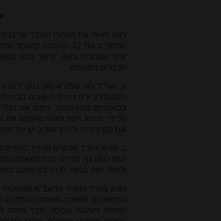
עו
התשפ"ב עמ' 32, כתגובה ל
אחר שכתבתי בשם 'שיעור גובה מזונות
הדברים בתגובתו.
א. הגר"ד לאו שליט"א טען בתוך דבריו כ
נקבעת רק ע"פ דיינים היושבים בבית די
במאמרים שפירסמתי, כיתתי את רגליי ו
על ידי, ובבוא העת לאחר שאקבל את איש
וגם בקרב דייני ביה"ד הגדול יש עוד הס
ב. נשיא ביה"ד שליט"א מאריך להוכיח כ
ממון לשם כך, ולחייבו בכל הוצאות החינ
ולמולו, זאת בניגוד לדרך בה פסקנו במא
נשיא ביה"ד טוען כי הרשב"א שציטטתי 
המתאימים לשיטתי והשמטת החלקים הסות
הפחות רשלנות מביכה, ובכך מנסה ל