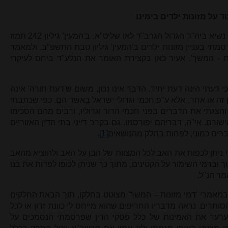
ד על מזונות ילדים בימינו
ראֹֹה ראיתי את מאמרו הנכבד של כבוד נשיא ביה"ד הגדול הגרב"ד לאו שליט"א, ב'המעין' גיליון 242 תמוז
מאמר שפרסמתי בעניין מזונות ילדים ב'המעין' גיליון טבת התשפ"ב, ולמאמר
 - המשך'. אעיר כאן בקצירת האומר את הנלע"ד ביחס לעיקרי
י דעתי הינה דעת יחיד. הדבר אינו נכון, משום ש'דעת תורה' אינה
ן זה או אחר, אלא ע"פ חכמי וגדולי ישראל באשר הם. כפי שכתבתי
הצגתי את הדברים בפני חכמי הדור וגדוליו, ורבים מהם הסכימו
ורם, אי"ה, דבריהם יפורסמו. גם בקרב דייני בתי הדין האזוריים
וברים כמוני, לפחות בחלק מהנושאים
[1]
.
י ניתן לכפות את האב לכל המצוות של הבן על האב ולהוציא מהאב
וך ובדמי השימור על הקטינים, מתוך כך שניתן לכופו לפדות את בנו
מר הנ"ל.
במאמרי 'דמי מזונות – המשך' מצוטט בחלקו, תוך הבאת החלקים
רים. נראה מדבריו החריפים שהוא מייחס לי כוונת זדון או לכל
ערער את האמינות של כלל פסקי הדין שפרסמתי הנסמכים על