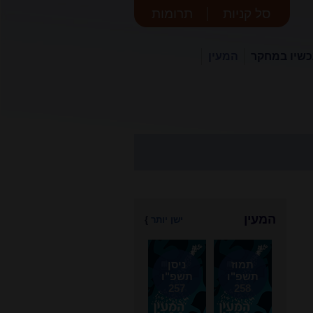
סל קניות
תרומות
שיו במחקר
המעין
המעין
ישן יותר
}
תמוז
ניסן
תשפ"ו
תשפ"ו
257
258