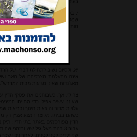
בעיקר בביה"ד הגדול, כך שנראה שהחלטה
י. בסיום דבריו טוען הרב הראשי שליט"
שנאמר בה בפירוש שחיוב זה של האב ה
סותרת את האמור בהחלטה הנ"ל בדעת רו
בנושא חיוב האב במזונות ילדיו
האם החיוב הוא מצד התקנה או
והגר"מ אליהו, קבעו שהחיוב הו
שקבעו שזו המשך התקנה.
יא. ולסיום נשוב לתחילת דבריו של הרד"
אינה מתעלמת מצרכיהם של האב ושל ה
מאג'נדות שאינן מגיעות מבית המדרש".
צר לי, אך, כשבוחנים את פסקי הדין עו
עלויות מדור והוצאות חינוך ובריאות שמ
כשהם בביתו. מקוצר המצע אציין רק מספ
עבור 3 בנות מעל גיל שש ובזמני ש