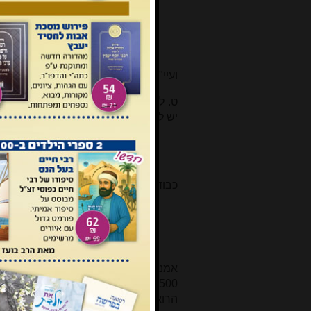
אבל לגבי מזונות הבנים, הם ני
בצמצום כעני אין הבנים יכולים
חי ברמה בהתאם לעושרו.
ועיי"ש באורך שהוכחנו כן ממקורות רבים
ט. לבסוף, תמהני שהרב הראשי שליט"א
יש לחייב את האב רק בצרכים
קיומיים 
בנוסף, גם אם חיוב האב לזון 
הבסיסיים
, אבל חיובים נוספי
כבוד הרב בפסק דינו המצוטט סותר גם ח
לאחר דיון החליטה המועצה שה
החיים השתנו, והמציאות כיום
להוסיף לשיקול הדעת בפסיקת מ
אמנם כיום טוען הרב כי כוונתם הייתה
הרואה יראה כי אדרבה, מאז ההחלטה הנ