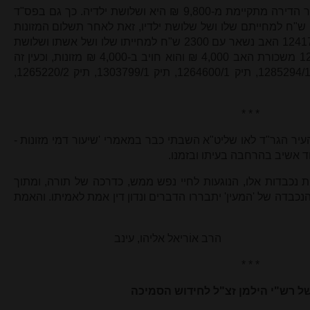
חמשת ילדיו, בעוד האם לאחר ניכוי שכר הדירה מתקיימת מ-9,800 ₪ היא ושלושת ילדיה. כך גם בפס"ד
בתיק 1267785/2 האב נשאר עם 1860 ש"ח למחייתם שלו ושל שלושת ילדיו, זאת לאחר תשלום המזונות
ושכר דירה מינימלי. בפס"ד בתיק 1241751/2 האב נשאר עם 2300 ש"ח למחייתו שלו ושל אשתו ושלושת
ילדיהם הקטינים. בפס"ד תיק 1286290/2 משכורת האב 4,000 ₪ והוא חויב ב-4,000 ₪ מזונות, וכעין זה
בפסקי דין רבים נוספים, לדוגמא תיק 1285294/1, תיק 1264600/1, תיק 1303799/1, תיק 1265220/2,
* * *
יר הגר"ד לאו שליט"א השבתי כבר במאמרי 'שיעור דמי מזונות -
ד אשיב בהרחבה בעיתו ובזמנו.
יות נכבדות אלו, הנוגעות לחיי נפש ממש, כדרכה של תורה, ומתוך
נכבדה של 'המעין' יתבררו הדברים ונדון דין אמת לאמיתו. והאמת
 אליהו, עינב
* * *
 של רש"י הילמן זצ"ל לחידוש הסמיכה