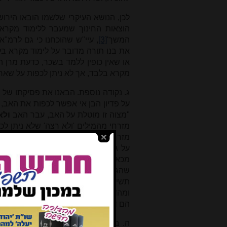
לכן, הנושא העיקרי שלשמו הובאו הירוש
הוצאות החינוך שמעבר ללימוד מקרא,
המשך'
[3]
, עיי"ש שהוכחנו כי גם לרמ"
את בנו תורה מדובר על לימוד מקרא בל
או שאין כופין ללמד בשכר, כדעת מרן הש
מקרא בלבד, אך לא ניתן לכפות על שאר צ
ג. נקודה נוספת. הבאנו את פסיקתו של 
על פדיון הבן אי אפשר לכפות את האב,
"מצוה זו מוטלת על האב, עבר האב
ולא
מזרחי מהמילים 'ולא רצה' שלא ניתן לכ
מזרחי טעה משום שנסמך על גרסא מוטע
על גירסא שמצא בספר החינוך הוצאת '
מכאן שניתן לכוף את האב, ודחה את 
שהגירסא המדויקת הינה כגירסא שהייתה
תשי"ב ובמהדורת מכון ירושלים תשנ"ב,
ומהדורת תר"מ, ואפילו לפי הגירסא המוט
הם דבריו של הגרש"י מזרחי שבעל החינ
ה. באשר לטענת הגר"ד לאו כי יש להר