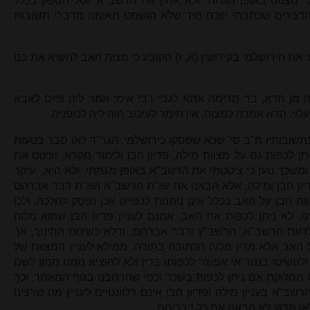
ני מצטט באופן מגמתי ולא אמין את הרשב"א יוטל הספק בכלל
וף הדברים שכתבתי יווכח מיד שלא הושמט מאומה מדברי תשובות
את הירושלמי בקידושין (א, ז) הקובע כי מצות האב להשיא את בנו
ה מן הדא, בר תרימה אתא לגבי רבי אימי אמר ליה פייס לאבא
עלוי. הדא אמרה למצוה, אין תימר לעיכוב הוה ליה לכופניה.
ובותיו ח"ב סי' שכא שפסקו כירושלמי. הגר"ד לאו סבר בטעות
ן לכפות גם על מצוות מילה, פדיון הבן ולימוד מקרא, וציטט את
 ומשכך טען כי ציטטתי את הרשב"א באופן מגמתי. ולא היא, עיקר
דיון הבן ומילה, אלא הבאנו את שו"ת הרשב"א ושו"ת דבר אברהם
 הבן על האב ככלל אינן ניתנות לכפייה אכן נפסק להלכה, ולכן
נו, לא ניתן לכפות את האב, אמנם לעניין פדיון הבן שהוא מלוה
דעת הרשב"א, הרשב"ץ ודבר אברהם, ודלא כשיטת החינוך, אך
 האב אלא מדין מלוה הכתובה בתורה. ממילא לעניין המצוות של
להשיטו בנהר אי אפשר לכפותו בדין ולא להוציא ממנו ממון לשם
שנה מחלוקת אם ניתן לכפות בשכר וכפי שהרחבנו בגוף המאמר, וכך
הרשב"א בעניין מילה ופדיון הבן אינם רלוונטיים לעניין מה שרצינו
או מדוע לא הבאנו את כל דבריהם.