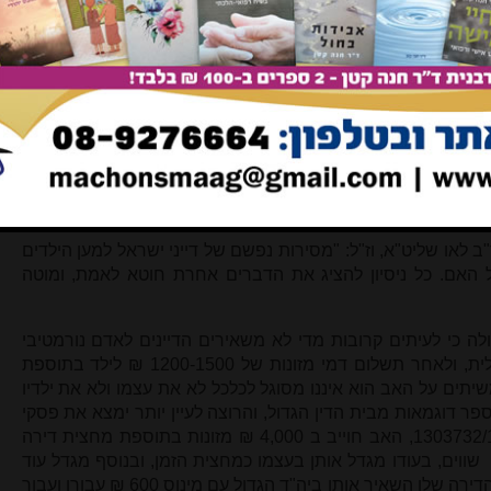
 זו הפכה ע"י ביה"ד הגדול לאות מתה.
א כי "רואים אנו בלשון התקנה שני דברים חשובים. הראשון הוא
וא חיוב משפטי גמור, וגם ניתן לכפות אותו". אך גם טענה זו
ב הפוסקים והדיינים מקדמא דנא, וזה לשונה:
 לאחר גיל שש, ישנה מחלוקת גדולה בין דייני ישראל בעבר וכיום
 מדין צדקה.
רוב הפוסקים
וביניהם הגרי"ש אלישיב, הגר"ע יוסף
א מדין צדקה, אולם היו כאלה ובהם הגרי"א הרצוג והגרב"צ עוזיאל,
ב לאו שליט"א, וז"ל: "מסירות נפשם של דייני ישראל למען הילדים
אם. כל ניסיון להציג את הדברים אחרת חוטא לאמת, ומוטה
לה כי לעיתים קרובות מדי לא משאירים הדיינים לאדם נורמטיבי
שאיננו עשיר אפילו כדי מחייתו המינימלית, ולאחר תשלום דמי מזונות של 1200-1500 ₪ לילד בתוספת
שיתים על האב הוא איננו מסוגל לכלכל לא את עצמו ולא את ילדיו
ר דוגמאות מבית הדין הגדול, והרוצה לעיין יותר ימצא את פסקי
הדין מפורסמים באתר בתי הדין: תיק 1303732/1, האב חוייב ב 4,000 ₪ מזונות בתוספת מחצית דירה
הות שווים, בעודו מגדל אותן בעצמו כמחצית הזמן, ובנוסף מגדל עוד
שני ילדים קטני קטנים. לאחר ניכוי שכר הדירה שלו השאיר אותו ביה"ד הגדול עם מינוס 600 ₪ עבורו ועבור