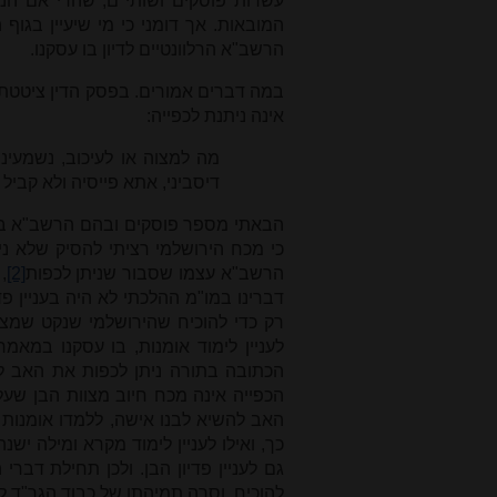
עשרות פוסקים ושותי"ם, שהרי אם הנ
המובאות. אך דומני כי מי שיעיין בג
הרשב"א הרלוונטיים לדיון בו עסקנו.
במה דברים אמורים. בפסק הדין ציטטתי 
אינה ניתנת לכפייה:
מה למצוה או לעיכוב, נשמעינ
דיסביני, אתא פייסיה ולא קביל 
הבאתי מספר פוסקים ובהם הרשב"א בתש
כי מכח הירושלמי רציתי להסיק שלא נית
הרשב"א עצמו שסבור שניתן לכפות
[2]
,
דברינו במו"מ ההלכתי לא היה בעניין פ
רק כדי להוכיח שהירושלמי שנקט שמצוות
לעניין לימוד אומנות, בו עסקנו במאמר
הכתובה בתורה ניתן לכפות את האב ל
הכפייה אינה מכח חיוב מצוות הבן שעל
האב להשיא לבנו אישה, ללמדו אומנות ו
כך, ואילו לעניין לימוד מקרא ומילה י
גם לעניין פדיון הבן. ולכן תחילת דברי 
להוכיח, וסרה תמיהתו של כבוד הגר"ד ל