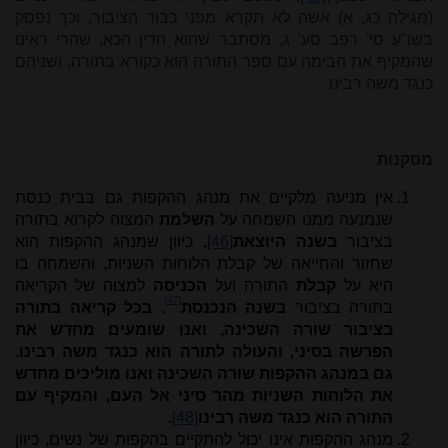
(מגילה כג, א) אשה לא תקרא מפני כבוד הציבור, וכך נפסק
בשו"ע סי' רפב סע' ג, מסתבר שהוא הדין הכא, שהרי ראינו
שהמקיף את הבימה עם ספר התורה הוא כקורא בתורה, ושניהם
כנגד משה רבינו.
מסקנות
אין מניעה מלקיים את מנהג ההקפות גם בבית כנסת
שנמנעה ממנו השמחה על
השלמת
המצוה לקרוא בתורה
בציבור
בשנה היוצאת
[46]
,
כיוון שמנהג ההקפות הוא
שחזור והחייאה של קבלת הלוחות השניות, והשמחה בו
היא על
קבלת
התורה ועל
הכניסה
למצוה של הקריאה
[47]
בתורה בציבור
בשנה הנכנסת
.
בכל קריאה בתורה
בציבור שורה השכינה, ואנו שומעים מחדש את
הפרשה בסיני, והעולה לתורה הוא כנגד משה רבינו.
גם במנהג ההקפות שורה השכינה ואנו מוליכים מחדש
את הלוחות השניות מהר סיני אל העם, והמקיף עם
התורה הוא כנגד משה רבינו
[48]
.
מנהג ההקפות אינו יכול להתקיים בהקפות של נשים, כיוון