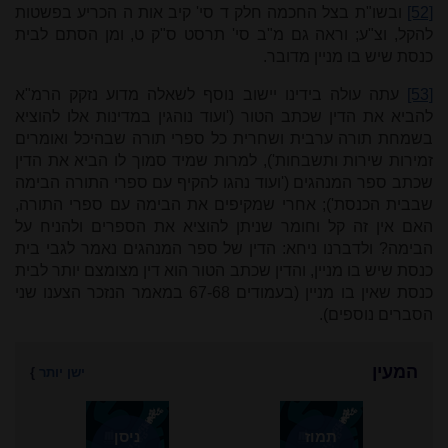
[52]
ובשו"ת בצל החכמה חלק ד סי' קיב אות ה הכריע בפשטות
להקל, וצ"ע; וראה גם מ"ב סי' תרסט ס"ק ט, ומן הסתם לבית
כנסת שיש בו מניין מדובר.
[53]
עתה עולה בידינו יישוב נוסף לשאלה מדוע נזקק הרמ"א
להביא את הדין שכתב הטור ('ועוד נוהגין במדינות אלו להוציא
בשמחת תורה ערבית ושחרית כל ספרי תורה שבהיכל ואומרים
זמירות שירות ותשבחות'), למרות שמיד סמוך לו הביא את הדין
שכתב ספר המנהגים ('ועוד נהגו להקיף עם ספרי התורה הבימה
שבבית הכנסת'); אחרי שמקיפים את הבימה עם ספרי התורה,
האם אין זה קל וחומר שניתן להוציא את הספרים ולהניח על
הבימה? ולדברנו ניחא: הדין של ספר המנהגים נאמר לגבי בית
כנסת שיש בו מניין, והדין שכתב הטור הוא דין מצומצם יותר לבית
כנסת שאין בו מניין (בעמודים 67-68 במאמר הנזכר הצענו שני
הסברים נוספים).
המעין
ישן יותר
}
תמוז
ניסן