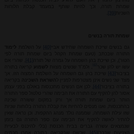
שמחת תורה, וכך להיות שותף במעמד קבלת הלוחות
השניות
[39]
.
שמחת תורה בנשים
גם בנשים שייכת השמחה שחידש אביי
[40]
על השלמת
לימוד
התורה שבכתב (טעם שמחת הקהל ביום שמחת תורה לפי
הטור), וכן שייכת בהן השמחה על גמרה של תורה
[41]
, שהרי אם
[42]
עשו יש להן שכר
, ולמ"ד שנשים מצוות
לשמוע
קריאה בתורה
בציבור
[43]
שייכת בהן גם השמחה על השלמת המצוה הזו. אך
מצד שני נשים אינן מצטרפות למניין ל
השראת השכינה
בקריאה
בתורה בציבור
[44]
, לכן אם הנשים מתכנסות באולם בפני עצמן
אסור להן להקיף עם התורה את הבימה שהרי טלטול ספר התורה
הותר ביום שמחת תורה אך ורק במקום ששורה שכינה
בהתכנסות, ואנו מנסים להחיות את קבלת התורה בלוחות שניות
שזו עילת השמחה, שממנה נולד מנהג ההקפות. וכן נראה שאין
להתיר לאשה להקיף את הבימה עם ספר התורה גם בזמן
שנמצאים עשרה גברים בבית הכנסת (בלי להיכנס לבעיית
הצניעות שבכך)
[45]
, שכשם שבקריאה בתורה אמרו חכמים