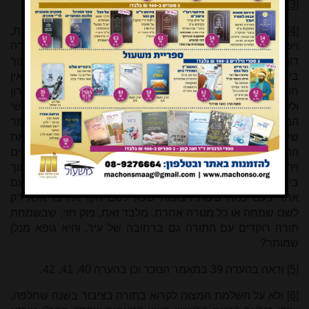
[3]
ראו ביאור הלכה לסימן קלה סעיף יד ד"ה 'אין מביאין'.
[4]
עיקר האיסור הוא בטלטול ספר התורה מחוץ לבית הכנסת,
ויש לדבר סמך כבר בלשון המרדכי שאוסר להביא ספר תורה
דווקא לבית האסורים ולא אוסר את הוצאת הספר מהארון בתוך
בית הכנסת לקריאה בו גם כשלא מדובר על קריאה בציבור (ואין
חולק שמותר ליחיד בביתו להוציא את ספר התורה מהארון
וללמוד בו לעצמו, עי' למשל בספר החינוך מצוה תריג בשרשי
המצוה, וכן ברא"ש שמובא בטור יו"ד סי' ער). ועדיין לא יתכן לומר
שייאסר להביא ספר תורה ליחיד שמנוע מלהשתתף בקריאת
התורה בציבור ואפילו אם בשעת הקריאה יצטרפו אליו אחרים
ויהיה שם מניין, ראה בביאור הלכה הנ"ל, ובאותה עת למי שבתוך
בית הכנסת יהיה מותר לטלטל את הספר סביב הבימה פעם
אחר פעם כמה שעות רצופות שלא לשם הקריאה בו אלא רק
לשם שמחה או כל מטרה אחרת. מלבד זאת, פוק חזי, שבשמחת
תורה רוקדים עם התורה גם ברחובה של עיר, והיא גופא מנלן
שמותר?
[5]
וראה בהערה 39 במאמר הנזכר וכן בהערה 40, 41, 42.
[6]
ולא על השלמת המצוה לקרוא בתורה בציבור בשנה שחלפה,