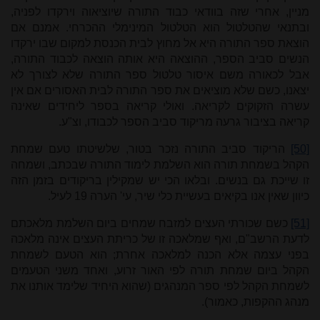
מניין, אחרי שזה בוודאי כבוד התורה שיוציאוה וירקדו לפניה,
ובתנאי שהטלטול הוא הטלטול המינימלי ההכרחי. אמנם אם
הוצאת ספר התורה היא אל מחוץ לבית הכנסת למקום שבו ירקדו
הנשים סביב הספר, ההוצאה היא אותה הוצאה לכבוד התורה,
אבל לכאורה משם איסור טלטול ספר התורה שלא לצורך לא
יצאנו, כשם שלא מוציאים את ספר התורה לבית האסורים אם אין
עשרה הזקוקים לקריאה. ואולי קריאה בספר ליחידים שאינה
קריאה בציבור גרעה מריקוד סביב הספר לכבודו, וצ"ע.
[50]
הריקוד סביב התורה נזכר בטור, שלשיטתו טעם שמחת
הקהל בשמחת תורה הוא השלמת לימוד התורה שבכתב, ושמחה
זו שייכת גם בנשים. ובלאו הכי יש שמקילין בריקודים בזמן הזה
כיוון שאין אנו בקיאים בעשיית כלי שיר, עי' הערה 19 לעיל.
[51]
כשם שכורתי העצים למזבח שמחים ביום השלמת מלאכתם
לדעת הרשב"ם, ואף שמלאכה זו של כריתת העצים אינה מלאכה
בפני עצמה אלא הכנה למלאכה אחרת; הוא הטעם לשמחת
הקהל ביום שמחת תורה לפי האור זרוע, ואחד משני הטעמים
לשמחת הקהל לפי ספר המנהגים (שהוא היחיד שלימד אותנו את
מנהג ההקפות, כאמור).