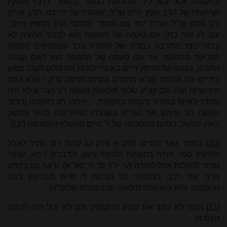
בהקפות, ולא יבוא לידי מחלוקת כנהוג" (בספר 'דרכיו נימוקיו
ושיחותיו של הרב חפץ חיים זצ"ל', שנסדר על ידי בנו, הרב אריה
ליב הכהן זצ"ל, ונכרך יחד עם הספר 'מכתבי הרב החפץ חיים',
עמ' לג אות כח). אם טעמה של ההקפה הוא לכבוד התורה לא
ברור כיצד מתרבה כבודה של התורה בכך שמוסיפים הקפות
למניעת מחלוקת, אך אם טעמה של ההקפה הוא לשם קבלת
התורה, מנהגו של החפץ חיים בא כדי לזכות את כולם לקבל ממש
בידיים את התורה (וצ"ע מהמ"ב בסימן תרסט ס"ק י שלא כתב
חידוש זה שלו; וגם קצ"ע שלפי תוספות מעשה רב הגר"א לא היה
מהדר לאחוז בתורה בעצמו בהקפות, , וייתכן רק בזיקנתו (כותב
מעשה רב שימש את הגר"א בשנותיו האחרונות בהאי עלמא;
ראה, למשל, בסיום ההסכמה של ר' חיים מוואולוזין למעשה רב)).
[20]
בספר גשר החיים חלק א פרק כג עמוד רס התיר לאבל
להחזיק ספר תורה בהקפות ולהקיף עימו, ולדברינו ניחא, שהרי
מותר להעלות אבל לתורה (עי' יו"ד סי' ת' סע' א). וראה גם ב'נפש
הרב' עמ' רכב, המסופר על הנהגת ר' חיים מבריסק בעת
ההקפות, והיא היא (ותודה לאחי הרב טוביה שליט"א).
[21]
הטור לא כתב את מנהג ההקפות, ולכן לא יכול היה לכתוב
טעם זה.