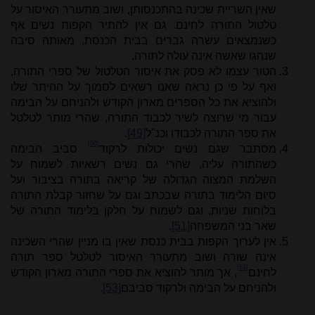
שאין השריית שכינה בהתכנסותן, ושוב מתעורר האיסור על
טלטול התורה לחינם. גם אין להתיר הקפות נשים אף
כשנמצאים עשרה גברים בבית הכנסת, מאותה סיבה
שנהגו שאשה אינה עולה לתורה.
הטור עצמו לא פסק את איסור הטלטול של ספרי התורה,
ואף על פי כן נראה שאנו רשאים לסמוך על ההיתר שלו
ולהוציא את כל הספרים מארון הקודש ולהניחם על הבימה
עבור מי שרוצה לשיר לכבוד התורה, שהרי מותר לטלטל
את ספר התורה לכבודו וכנ"ל
[49]
.
[50]
מסתבר שגם נשים יכולות לרקוד
סביב הבימה
כשהתורה עליה, שהרי גם נשים רשאיות לשמוח על
השלמת המצוה הגדולה של קריאה בתורה בציבור ועל
סיום הלימוד בתורה שבכתב וגם על שחזור קבלת התורה
בלוחות שניות, וגם לשמוח על חלקן בלימוד התורה של
שאר בני המשפחה
[51]
.
אין לערוך הקפות בבית כנסת שאין בו מניין שהרי השכינה
אינה שורה ושוב מתעורר האיסור לטלטל ספר תורה
[52]
לחינם
, אך מותר להוציא את ספרי התורה מארון הקודש
ולהניחם על הבימה ולרקוד סביבם
[53]
.