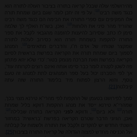
מהירושלמי עולה שבכל קריאה בתורה בציבור העולה לתורה הוא
[18]
כנגד משה רבינו
. על פי זה יתכן לומר שגם ביום שמחת תורה
אלו המקיפים עם ספרי התורה את הבימה הם כנגד משה רבינו
[19]
שהוריד מהר סיני את הלוחות
. ואכן, בשו"ת האלף לך שלמה
סימן לז כתב שסירוב להיענות להזמנה מהגבאי לקבל את ספר
התורה להקפות בשמחת תורה הוא כסירוב לעלות לתורה
[20]
שמקצר שנותיו של אדם ח"ו, והדברים מתאימים
. המנהג
לסמוך ביום שמחת תורה את הקריאה בפרשת בראשית לסיום
הקריאה בפרשת וזאת הברכה מנומק בטור: 'כדי שלא יהא פתחון
פה לשטן לקטרג לומר כבר סיימו אותה ואינם רוצים לקרותה עוד',
אך לפי הסברנו יכול בעל ספר המנהגים לתת למנהג זה טעם
נוסף, והוא הרצון לפתוח מיד בלימוד התורה שזה עתה
קיבלנוה
[21]
.
סמך לפירושנו בטעמן של ההקפות לפי מהרי"א טירנא מצוי בכך,
שמהרי"א טירנא ייסד את מנהג ההקפות דווקא בליל שמחת
[24]
[23]
[22]
תורה
ולא ביום
, ודווקא
לפני
הקריאה בתורה שבלילה
.
ואכן, הגיוני הדבר שטרם הקריאה בפרשת 'בראשית' במחזור
השנתי החדש יש להקדים ולקבל את התורה ולשמוח על קבלתה
ועל הכניסה מחדש למצוה הגדולה של קריאת התורה בציבור
[25]
.