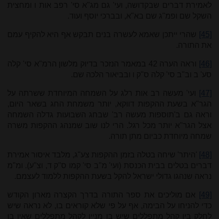
לאמירת דברים שבקדושה, ועי' גם מג"א סי' רפב אות ו ומחצית
השקל שם ופמ"ג שם בא"א, ובברכי יוסף ועוד.
[45]
שהרי ייתכן שאמא לעשרה בנים תבקש אף היא להקיף עמם
את התורה.
[46]
וראה הערה 42 במאמר הנזכר בדיוק מלשון הרמ"א סי' קלה
סע' ב וב"ב סי' קלה ס"ק ו ובביאור הלכה שם.
[47]
ועי' מעשה רב אות רלג על השמחה המיוחדת ששרתה על
הגר"א בשעת ההקפות דווקא, יותר משמחת החג בשאר היום,
וראה גם ב'תוספות מעשה רב' שבחג השבועות גדלה השמחה
אצל הגר"א יותר מכל רגל. הרי לנו שוב שמנהג ההקפות משרה
שמחה מיוחדת כביום מתן תורה.
[48]
'היתר' שיחה בטלה בזמן ההקפות צע"ג, מלבד איסור אמירת
דברים בטלים בבית הכנסת (ועי' מ"ב סי' קמו ס"ק ד, וצ"ע). ומ"מ
נראה שנהגו גדולי ישראל להקל בשעת ההקפות ללמוד לעצמם.
[49]
אם מוליכים את ספר התורה בדרך הקצרה מארון הקודש
כדי להניחו על הבימה, אף על פי שלא קוראים בו, לא נראה שיש
לחלק בין קהל מתפללים שיש בו מניין לקהל מתפללים שאין בו