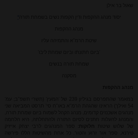
שאול בר אילן
יסוד מנהג ההקפות ודין הקפות נשים בשמחת תורה
*
מנהג ההקפות
שיטת הרמ"א והתמיהה עליו
'ביום חתונתו וביום שמחת ליבו'
שמחת תורה בנשים
מסקנה
מנהג ההקפות
במאמר שהתפרסם בגיליון 239 של 'המעין' (תשרי תשפ"ב; עמ'
54 ואילך) הראינו שהגהת הרמ"א באו"ח סי' תרסט המביאה שני
מנהגים אשכנזים קדומים, מנהג הקהל לשמוח ביום שמחת תורה,
והמנהג להעלות חתנים לסיום התורה ולהתחלתה, היא הלחמה
של שלוש שיטות
חלוקות
: ספר המנהגים לרבי יצחק אייזיק
טירנא, ספר אור זרוע והטור. כל אחת מהשיטות הללו פירשה