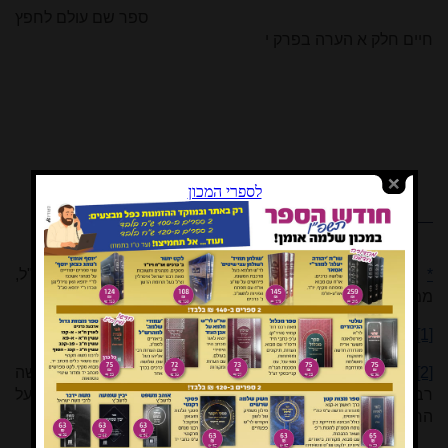
ספר שם עולם לחפץ
חיים חלק א הערה בפרק י
*
יהי מאמר זה לעילוי נשמת פרופסור ר' יעקב שויקה ז"ל,
ממנגישי התורה בימינו.
[1]
ראו בהערות 40, 42 במאמר הנזכר.
[2]
'אין פוחתין מהם [משבע פעמים] אבל מוסיפין עליהם' (מעשה
רב על הגר"א אות רלג), וראה גם לקמן הע' 19 מנהגו של בעל
החפץ חיים.