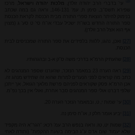
[26]
עי' בדברי הרב יהודה זולדן,
מלכות יהודה וישראל
, מרכז
שפירא תשס"ב, סימן ח, עמ' 146-131, וראה גם במה שכתב
בנימוק להיתר הוצאת ספרי התורה מבית הכנסת לקראת הכנסת
ספר התורה החדש בשו"ת ישכיל עבדי או"ח סי' ט סע' ג (מצוין
אף הוא אצל הרב זולדן).
[27]
ואכן, נהגו, ללוות בלפידים את ספר התורה שמכניסים לבית
הכנסת.
[28]
שהעתיק הרמ"א בדרכי משה ס"ק א-ב ובהגהותיו.
[29]
ראה הערה 23 במאמר הנזכר, שהערנו שספר המנהגים לא
כתב מה קוראים לפני הנערים למרות שהוא זה שחידש מנהג זה.
אכן הרמ"א פסק שקוראים לפניהם פרשת מלאך הגואל, אך ייתכן
שלפי דברנו אולי ספר המנהגים סבר אחרת, ואולי אין בכך נפ"מ.
[30]
עי' שמות י, ט, ובמאמר הנזכר הערה 20.
[31]
יביע אומר חלק ז, או"ח סימן נה.
[32]
שמות יט, טז. וראה בנפש הרב עמ' רכא: "הגר"א היה מקפיד
שלא יעמוד שום אדם ע"ג הבימה בשעת ההקפות" (ותודה לאחי