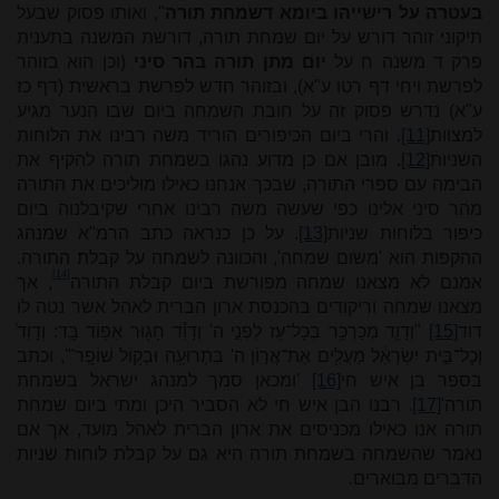
בעטרה על רישייהו ביומא דשמחת תורה
", ואותו פסוק שבעל
תיקוני זוהר דורש על יום שמחת תורה, דורשת המשנה בתענית
פרק ד משנה ח על
יום מתן תורה בהר סיני
(וכן הוא בזוהר
לפרשת ויחי דף רטו ע"א), ובזוהר חדש לפרשת בראשית (דף כז
ע"א) נדרש פסוק זה על חובת השמחה ביום שבו הנער מגיע
למצוות
[11]
. והרי ביום הכיפורים הוריד משה רבינו את הלוחות
השניות
[12]
. מובן אם כן מדוע נהגו בשמחת תורה להקיף את
הבימה עם ספרי התורה, שבכך אנחנו כאילו מוליכים את התורה
מהר סיני אלינו כפי שעשה משה רבינו אחרי שקיבלנוה ביום
כיפור בלוחות שניות
[13]
. על כן כנראה כתב הרמ"א שמנהג
ההקפות הוא 'משום שמחה', והכוונה לשמחה על קבלת התורה.
[14]
אמנם לא מצאנו שמחה מפורשת ביום קבלת התורה
, אך
מצאנו שמחה וריקודים בהכנסת ארון הברית לאהל אשר נטה לו
דוד
[15]
"וְדָוִ֛ד מְכַרְכֵּ֥ר בְּכָל־עֹ֖ז לִפְנֵ֣י ה' וְדָוִ֕ד חָג֖וּר אֵפ֥וֹד בָּֽד: וְדָוִד֙
וְכָל־בֵּ֣ית יִשְׂרָאֵ֔ל מַעֲלִ֖ים אֶת־אֲר֣וֹן ה' בִּתְרוּעָ֖ה וּבְק֥וֹל שׁוֹפָֽר"', וכתב
בספר בן איש חי
[16]
'ומכאן סמך למנהג ישראל בשמחת
תורה'
[17]
. רבנו הבן איש חי לא הסביר היכן ומתי ביום שמחת
תורה אנו כאילו מכניסים את ארון הברית לאהל מועד, אך אם
נאמר שהשמחה בשמחת תורה היא גם על קבלת לוחות שניות
הדברים מבוארים.