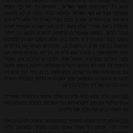
[17]
ועל שמחת הגר"א בהקפות מסופר במעשה רב אות רלג:
'והוא ז"ל היה הולך
לפני הס"ת
... ומספק כף אל כף ומפזז
ומכרכר בכל עז לפי הס"ת
', ובוודאי נבחר ביטוי זה לא לחינם.
וראו עוד בכף החיים אות ל. כתב הב"י באו"ח סי' שלט ד"ה ולא
מטפחין בשם מהר"י קולון בשם רבינו האי 'שביום שמחת תורה
מותר לרקד בשעה שאומרים קילוסים דתורה דנהגו בו היתר
משום כבוד התורה כיון דלית ביה אלא משום שבות' (למרות
המשנה בביצה פרק ה משנה ב), והדברים הובאו גם בדרכ"מ
סימן תרסט אות ג ובמ"ב שם ס"ק יא, אך לא ברמ"א (וראה גם
בפרי מגדים ובמחצית השקל שם). והדברים צריכים עיון, שהרי
במעמד הר סיני לא מצאנו ריקודים ומחולות, ודווקא בחטא העגל
עם ההשחתה באו הריקודים והמחולות. ברם, לפי הבן איש חי
הדברים מיושבים, שמצאנו סמך למנהג זה לרקוד בקבלת התורה
והוא בכרכור של דוד המלך בכל עז.
[18]
ראה מ"ב סימן קמא ס"ק טו שלפי שיטת הירושלמי ששניים
עומדים לצד הבימה, הקורא הוא נגד השכינה, כביכול, והעולה הוא
נגד משה רבינו. ועיין מ"ב שם ס"ק טז.
[19]
החפץ חיים 'הנהיג להוסיף בהקפות עד עשרה ולפעמים אף
יותר, כדי שיזכה כל אחד ואחד מבני הקהל בנשיאת ס"ת