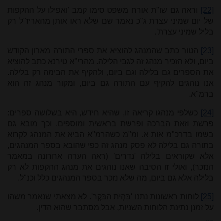
[22]
וראה גם שו"ת אורח משפט סימו קמב 'ואפילו על ההקפות
של יום שמיני עצרת ג"כ נאמר שם שלא ראו אותן מהאריז"ל רק
בליל שמיני עצרת'.
[23]
הטור כתב שהמנהג להוציא את ספרי התורה מארון הקודש
ביום, ולא הזכיר מנהג זה לגבי הלילה. מהרי"א טירנא כתב להוציא
את הספרים גם בלילה וגם ביום, ולהקיף את הבימה רק בלילה.
אנו נוהגים להקיף עם התורה גם ביום, ומקור מנהג זה הוא
ברמ"א.
[24]
כשלפי מנהגו קריאה זו, שהיא חידש, היא בשלושה ספרים:
פרשת וזאת הברכה ופרשת בראשית ומוספים. וכך מובא גם
בשמו בדרכ"מ אות א. ומ"מ כשהרמ"א הביא את המנהג לקרוא
בתורה גם בלילה לא פסק מנהג זה כפי שהובא בספר המנהגים,
אלא שקוראים בלילה 'נדרים' (ראה הערה אחרונה במאמר
הנזכר), ואולי זו הסיבה שאנו נוהגים את מנהג ההקפות לא רק
בלילה אלא גם ביום, מה שלא נזכר בספר המנהגים כלל וכנ"ל.
[25]
לוחות ראשונות נתנו 'בִּהְיֹת הַבֹּקֶר'. לא מצאתי שנאמר משהו
על זמנן נתינת הלוחות השניות, אבל מסתבר שהוא הדין.