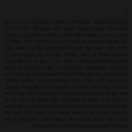
4
הכתוב צווח ואומר אשת חיל מי ימצא, והיא התורה, היינו מי יכול
להשיג את עומק חכמתה כאשר היא. ואמר עוד בטח בה לב
בעלה, היינו מי שהוא לומד אותה בתמידות ומתדבק בה כראוי
יכול לבטוח עליה שהיא תעורר רחמים עליו לכל דבר. ושלל לא
יחסר, היינו דטבע שני צדדים הנלחמים זה עם זה והאחד נוצח
לוקח כל השלל של השני, ואימתי הוא דבר טוב כשהנוצחים היו
מועטים והמנוצחים מרובים מאוד, וע"י זה יש הרבה שלל ומגיע
לכל אחד מהמנצחים חלק גדול. מה שאין כן להיפך, או אפילו
כשהם שווים, לא יגיע שלל לכל אחד מהמנצחים כי אם מעט. ולזה
בא הכתוב לומר שאל תדמה ששמחת התורה שמגיע להלומד
כשמעיין ומחדש בה איזה דבר חכמה הוא רק כשלומדיה מועטים,
אבל אם היו הלומדים מרובים לא היה מגיע לכל אחד מה לחדש
בה איזה דבר חכמה, כי לא כן הוא, אלא השלל לא יחסר בה, כי
אפילו אם היו לומדים כל ישראל, והיו לומדים כל ימי חייהם, יש ויש
בה ענייני חכמה הרבה מאוד שיש די לכל אחד, ולכל נפש ינתן
חלקו בתורתו, לזה במקרא ולזה במשנה ולזה בחלק המדרש ולזה
בהלכות. וזהו שאנו מבקשין כולנו ותן חלקנו בתורתך.