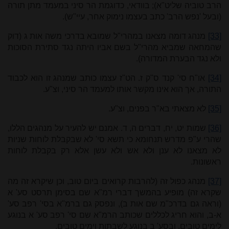
הרב טוביה שליט"א); בוודאי, כדוגמת הר סיני במעמד מתן תורה
(ובעל 'נפש הרב' כתב בעצמו נימוק אחר, עיי"ש).
[33]
מנהג דומה מצאנו במהרי"ל שמובא בדרכי משה אות ג (דוק
שהמחאה שמביא מהרי"ל בשם אביו היתה נגד סתירת הסוכות
ולא נגד הבערת המדורה).
[34]
או"ח סי' קנד ס"ק ז. הט"ז עצמו כותב שמנהג זו הוא לכבוד
התורה, אך הוא אינו מקשר אותו למעמד הר סיני, וצ"ע.
[35]
לא מצאתי בא"ר בפנים, וצ"ע.
[36]
שמות יט, יח, דברים ה, ד. אמנם יש להעיר על מנהגים הללו,
שהרי ע"פ מדרש תנחומא כי תשא סי' לא שבקבלת לוחות שניות
לא מצאנו לא ענן ולא אש ולא עשן אלא רק בקבלת לוחות
ראשונות.
[37]
מנהג כפול זה (להרבות קרואים ביום טוב, וכן שיקרא זה מה
שקרא זה) מופיע בהמשך דברי רמ"א שם בסימן תרסט סע' א
(וראה גם בדרכ"מ שם אות ב), ונפסק גם ברמ"א בסי' רפב סע'
א-ב, והוא חריג לכללים שכותב הרמ"א שם סי' רפב סע' א בנוגע
לימים טובים, ובסע' ב בנוגע לשבתות וימים טובים.