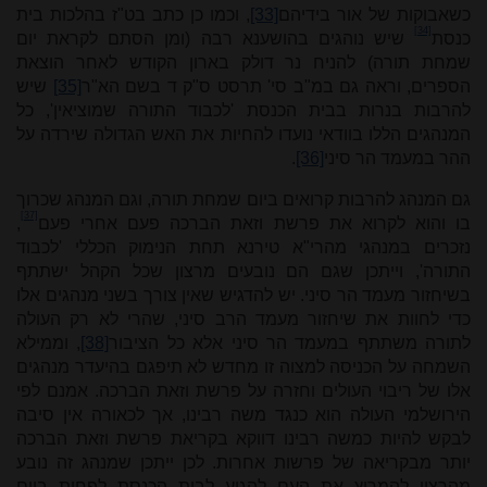
כשאבוקות של אור בידיהם
[33]
, וכמו כן כתב בט"ז בהלכות בית
[34]
כנסת
שיש נוהגים בהושענא רבה (ומן הסתם לקראת יום
שמחת תורה) להניח נר דולק בארון הקודש לאחר הוצאת
הספרים, וראה גם במ"ב סי' תרסט ס"ק ד בשם הא"ר
[35]
שיש
להרבות בנרות בבית הכנסת 'לכבוד התורה שמוציאין', כל
המנהגים הללו בוודאי נועדו להחיות את האש הגדולה שירדה על
ההר במעמד הר סיני
[36]
.
גם המנהג להרבות קרואים ביום שמחת תורה, וגם המנהג שכרוך
[37]
בו והוא לקרוא את פרשת וזאת הברכה פעם אחרי פעם
,
נזכרים במנהגי מהרי"א טירנא תחת הנימוק הכללי 'לכבוד
התורה', וייתכן שגם הם נובעים מרצון שכל הקהל ישתתף
בשיחזור מעמד הר סיני. יש להדגיש שאין צורך בשני מנהגים אלו
כדי לחוות את שיחזור מעמד הרב סיני, שהרי לא רק העולה
לתורה משתתף במעמד הר סיני אלא כל הציבור
[38]
, וממילא
השמחה על הכניסה למצוה זו מחדש לא תיפגם בהיעדר מנהגים
אלו של ריבוי העולים וחזרה על פרשת וזאת הברכה. אמנם לפי
הירושלמי העולה הוא כנגד משה רבינו, אך לכאורה אין סיבה
לבקש להיות כמשה רבינו דווקא בקריאת פרשת וזאת הברכה
יותר מבקריאה של פרשות אחרות. לכן ייתכן שמנהג זה נובע
מהרצון להמריץ את העם להגיע לבית הכנסת לפחות ביום