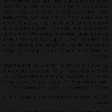
עָלְזוּ בְּקַבָּלַת תּוֹרָה הַכְּתוּבָה מִסִּינַי'. אמת, שבתפילת שחרית של
שבת אנחנו אומרים 'ישמח משה במתנת חלקו', אך לפי הפשט
הכוונה למתנת השבת (וראה גם עולת ראי"ה ח"ב עמ' קו). וראה
זה פלא, מצאנו במנהגו של הרב יעקב משה חרל"פ
בשעת
ההקפות בשמחת תורה
ש''כנער צעיר שר בהתלהבות את
הפיוטים המסורתיים והקהל אחריו.
לשיא ההתלהבות הגיע
בשירו את הפיוט
'
ישמח משה במתנה חלקו
'
בניגון המיוחד
שלו ובליווי מילים באידיש בין קטע לקטע' (יאיר חרל"פ,
שירת
הים
שירת חייו של איש ירושלים הרב יעקב משה חרל
"
פ
, בית
אל תשע"ב עמ' 244). והדברים עולים בקנה אחד עם הכתוב
במאמר זה.
[15]
שמ"ב ו, יד–טו. וראה גם בדהי"א טו, כט: 'וַתֵּ֨רֶא אֶת־הַמֶּ֤לֶךְ
דָּוִיד֙ מְרַקֵּ֣ד וּמְשַׂחֵ֔ק וַתִּ֥בֶז ל֖וֹ בְּלִבָּֽהּ'. ייתכן שיש אסמכתא נוספת
לשמחה ביום שמקבלים את התורה מהפסוק בשמ"א ו, יב:
'
וישרנה הפרות בדרך
על דרך בית שמש' וגו', ואומרת הגמרא
בע"ז כד, ב: 'מאי וישרנה א"ר יוחנן משום ר"מ שאמרו שירה'.
[16]
שנה ראשונה פרשת וזאת הברכה אות יח, מובא בכף החיים
אות כג.