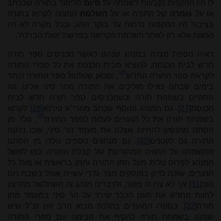
לוּ היו ההקפות נקבעות לשמחה על
סיום
הלימוד בתורה שבכתב
או על
גומרה
של התורה או על
השלמת
המצוה לקרוא בתורה
בציבור היו ההקפות נדחות עד בוקר החג, ובכל מקרה לא היו
נעשות אלא רק לאחר השלמת הקריאה בפרשת 'וזאת הברכה'.
ראיה נוספת מצויה במנהג שנהגו כאשר מכניסים ספר תורה
חדש לבית הכנסת, להוציא מבית הכנסת את כל ספרי התורה
[26]
לקראת ספר התורה החדש
, ומכאן שטלטול ספר התורה הותר
בימים שבהם כאילו מוליכים את התורה מהר סיני אלינו, וזה
מתקיים בשמחת תורה וכשמכניסים ספר תורה חדש לבית
הכנסת
[27]
. גם המנהג הנוסף שכתב מהרי"א טירנא
[28]
לקרוא
[29]
בשמחת תורה את כל הנערים לעלות לספר התורה
, נולד מן
הסתם מהנסיון להחיות אצלנו את מעמד הר סיני, שבו ניתנה
התורה גם לקטנים
[30]
. גם מנהגים נוספים נולדו מן הסתם
מהשמחה על החוויה המחודשת של קבלת התורה, כמו למשל
המנהג לפרוס טלית מעל חתן התורה וחתן בראשית או מעל כל
הנערים, שזכה לדיון בפוסקים מצד גדרי עשיית אוהל בשבת ויום
טוב
[31]
אך לא צוין לו מקור, ולדברינו מנהג זה השתלשל מהרצון
לחוות מחדש את הענן הכבד שירד על הר סיני במעמד מתן
תורה
[32]
. בספרו המועדים בהלכה מביא הרב זווין זצ"ל שיש
שנהגו בשמחת תורה להקיף את הבימה עם ספרי התורה