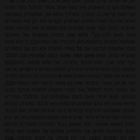
יום או יומיים קודם מותר, ואם הוא אדם חשוב בכל עניין שרי'.
נשאלת אם כן השאלה, איך מצד אחד אסור לטלטל ספר תורה
אף לשם קריאה בו במניין, ומאידך גיסא אנו מטלטלים בשמחת
תורה את כל ספרי התורה שבארון הקודש ולא רק את הספרים
שנקרא בהם, ועוד שאנו מקיפים עם הספרים את הבימה פעם
[2]
אחר פעם ללא קץ
וללא שום תכלית מעשית! ואל תשיבני
שטלטול התורה בהקפות הוא לכבודה של התורה
[3]
, כי היא גופא
מנלן שהקפת הבימה עם
כל
ספרי התורה ולא רק עם הספרים
שנקרא בהם, וזאת
פעם אחר פעם
'כשם שמקיפין עם הלולב'
ואף יותר מכך, הוא לכבוד התורה, מה שלא מצאנו מעולם
[4]
!
ומשום כבוד התורה עדיף היה רק לפתוח את ארון הקודש, או אף
להוציא את ספרי התורה מארון הקודש ולהניחם על הבימה ולפייט
כפי שכתב הטור, ובוודאי שאז גם מותר לרקוד לפני הספרים
[5]
,
אך מהיכי תיתי לטלטל את ספרי התורה ולהקיף איתם סביב
הבימה פעם אחר פעם כשם שמקיפים עם הלולב? מהרי"א
טירנא עצמו לא כתב שמנהג ההקפות הוא לכבוד התורה, למרות
שכתב שהמנהג להרבות קרואים ביום שמחת תורה הוא לכבוד
התורה, ואף הרמ"א אחרי שהביא את מנהג ההקפות כתב אך ורק
'והכל משום שמחה' ולא משום כבוד התורה! ומהרי"א טירנא
עצמו בהלכות חודש אב מלמדנו שסיום של מסכת הוא עילה
לעריכת סעודת מצוה, אך לא מעלה על דעתו להוסיף שגם