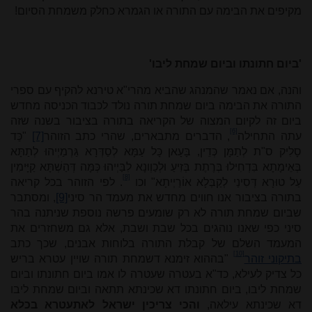
מקיפים את הבימה עם התורה או הגמרא כחלק משמחת הסיום!
'ביום חתונתו וביום שמחת ליבו'
והנה, אם נאמר שהמנהג שהביא מהרי"א טירנא להקיף עם ספרי
התורה את הבימה ביום שמחת תורה נולד לכבוד הכניסה מחדש
ביום זה לקיום המצוה של הקריאה בתורה בציבור בשנה שזה
[6]
עתה התחילה
, הדברים מתבארים, שהרי כתב הזוהר
[7]
"כַּד
סָלִיק ס"ת לְתַמָּן כְּדֵין, בָּעָאן כָּל עַמָּא לְסַדְּרָא גַּרְמַיְיהוּ לְתַתָּא
בְּאֵימָתָא בִּדְחִילוּ בְּרֶתֶת בְּזִיעַ וּלְכַוְונָא לִבַּיְיהוּ כְּמָּה דְּהַשְׁתָּא קַיָּימִין
[8]
עַל טוּרָא דְּסִינַי לְקַבְּלָא אוֹרַיְיתָא" וכו
. לפי הזוהר בכל קריאה
בתורה בציבור אנו חווים מחדש את מעמד הר סיני
[9]
, ומסתבר
שביום שמחת תורה לא רק שומעים פרשה נוספת שניתנה בהר
סיני כפי שאנו נוהגים בכל שבת ושבת, אלא גם משחזרים את
המעמד השלם של קבלת התורה בלוחות אבנים, שכך כתב
[10]
בתיקוני זוהר
"בההוא זימנא דשמחת תורה שויין עטרא בריש
כל צדיק לעילא, כד"א בעטרה שעטרה לו אמו ביום חתונתו וביום
שמחת ליבו, ביום חתונתו דא שכינתא תתאה וביום שמחת ליבו
דא שכינתא עילאה,
והכי צריכין ישראל לאתעטרא בכלא