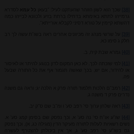
[38]
שכך הוא לשון הזוהר שהעתקנו לעיל: "בעאן
כל עמא
לסדרא
גרמייהו לתתא באימתא בדחילו ברתת בזיע ולכוונא לבייהו כמה
דהשתא קיימין על טורא דסיני לקבלא אורייתא".
[39]
על שרשי מנהג זה מכיוונים אחרים ראה בשו"ת עשה לך רב
חלק ג סימו כא.
[40]
גמרא שבת קיח, ב.
[41]
למי שזכתה לכך. לא כאן המקום לדון בנוגע להיתר או לאיסור
או להידור, אם יש, בכך שאשה תגמור אף את כל התורה שבעל
פה.
[42]
רמב"ם הלכות תלמוד תורה פרק א הלכה יג; וראה גם משנה
נדרים פרק ד משנה ג.
[43]
ראה שלחן ערוך סי' רפב סע' ו ומ"ב שם ס"ק יב.
[44]
שו"ע או"ח סי' נה סע' א, וכך נפסק שם בסימן קמג סע' א.
נשים רשאיות לעלות לתורה מעיקר הדין (מגילה כג, א), וכך נפסק
גם בשו"ע סי' רפב סע' ג, אך אין ביכולתן להצטרף לעשרה