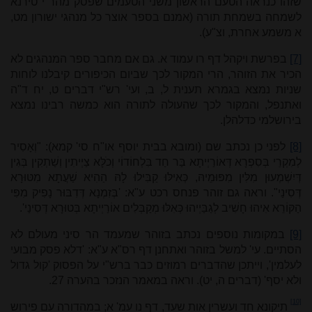
שזהו כנראה הטעם הראשון משני הטעמים שפסק מהר"י טירנא
לשמחה בשמחת תורה (אמנם בספר אוצר כל מנהגי ישורון מט,
א משמע אחרת, וצ"ע).
[7]
בפרשת ויקהל דף רו עמוד א. גם אם מחבר ספר המנהגים לא
הכיר את הזוהר, הרי המקור לכך שביום הכיפורים קיבלנו לוחות
שניות נמצא בגמרא תענית ל, ב, ועי' רש"י דברים ט, יח ד"ה
ואתנפל, והמקור לכך שהעולה לתורה הוא כמשה רבינו נמצא
בירושלמי כדלהלן.
[8]
לפני כן נכתב שם (ומובא בבית יוסף או"ח סי' קמא): "וְאָסִיר
לְמִקְרֵי בְּסִפְרָא דְּאוֹרַיְיתָא בַּר חַד בִּלְחוֹדוֹי וְכֹלָּא צַיְיתִין וְשַׁתְקִין בְּגִין
דְּיִשְׁמְעוּן מִלִּין מִפּוּמֵיהּ, כְּאִילּוּ קַבִּילוּ לָהּ הַהִיא שַׁעֲתָא מִטּוּרָא
דְּסִינַי". וראה גם זוהר פנחס רכט ע"א: 'בְּזִמְנָא דְּדִבּוּר נָפִיק מִפִּי
הַקּוֹרֵא אִיהוּ חָשִׁיב לְגַבַּיְיהוּ כְּאִלּוּ מְקַבְּלִים אוֹרַיְיתָא בְּטוּרָא דְּסִינַי'.
[9]
במקומות נוספים נכתב בזוהר שמעמד הר סיני מעולם לא
הסתיים. עי' למשל בזוהר ואתחנן דף רס"א ע"א: 'דלא פסק מבועי
לעלמין', וייתכן שהדברים רמוזים כבר ברש"י על הפסוק 'קול גדול
ולא יסף' (דברים ה, יט). וראה במאמר הנזכר בהערה 27.
[10]
תיקונא חד ועשרין אות שעד, דף נו עמ' א; במהדורה עם פירוש