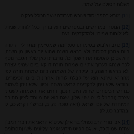
מעלות הסולם עמ' שמד.
[11]
מובא בספר יסוד ושורש העבודה שער הכולל פרק טו.
[12]
הנוסח במדרשים ובמפרשים הוא בדרך כלל 'לוחות שניות'
ולא 'לוחות שניים', ולמדקדקים ינעם.
[13]
כתב הלבוש בסימו תרסט: 'ומה שמסיימין ומתחילין התורה
ביום אחרון דסוכות, ולא בראש השנה שהוא יום ראשון מן השנה,
הוא גם כן להטעות את השטן' וכו'. מדברינו כאן עולה הסבר נוסף
לכך שנהגו לערוך את יום שמחת תורה דווקא ביום שמיני עצרת
ולא בראש השנה, כי עיקרה של השמחה ביום שמחת תורה לפי
מהרי"א טירנא הוא על קבלת לוחות אחרונות ביום הכיפורים,
ובוודאי שלא ניתן להקדימה לראש השנה, וכיוון שלא ניתן לשמוח
כנדרש הכיפורים שהוא היום הנכון, דחינו את השמחה לשמיני
עצרת (ובחו"ל ליו"ט שני שלו), שגם הוא יום מיוחד לציון החיבה
המיוחדת של עם ישראל (ראה סוכה נה, ב, וברש"י ויקרא כג, לו
ובמדבר כט, לו).
[14]
אבי מורי הרב נפתלי בר אילן שליט"א הראני את דברי רמב"ן
עה"ת שמות כד, יא. גם הפיוט הידוע אומר 'עֶלְיוֹנִים שָׂשׂוּ וְתַחְתּוֹנִים