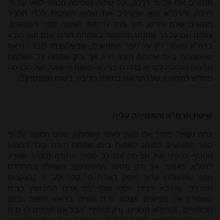
מנהגים אלו על פי דרכה, וכל שיטה הוסיפה מנהגי לוואי על פי
דרכה, והרמ"א הוא שהרכיב את שלוש השיטות לכדי תלכיד
מנהגים שלם וחדש, תוך מתן עדיפות לשיטת ספר המנהגים.
עמדנו שם על כך שמנהג ההקפות בשמחת תורה שגם הוא הובא
ברמ"א מיוסד רק על ספר המנהגים, שכשלעצמו סבר כנראה
שהשמחה ביום שמחת תורה היא
אך ורק
שמחה על השלמת
המצוה הגדולה לקרוא בתורה בציבור בשנה היוצאת, ועל הכניסה
מחדש למצוה זו של הקריאה בתורה בציבור בשנה הנכנסת
[1]
.
שיטת הרמ
"
א והתמיהה עליה
עתה נשאל: מתוך אלו משני טעמי השמחה, שהם המקור על פי
ספר המנהגים למנהג לשמוח ביום שמחת תורה, נולד המנהג
הנוסף להקיף את הבימה עם כל ספרי התורה (מנהג שנודע
לרמ"א, כאמור, אך ורק מספר המנהגים)? השאלה מתחדדת
מפני שהשולחן ערוך פוסק באו"ח סי' קלה סע' יד (בעקבות
המרדכי שהובא בבית יוסף שם) 'בני אדם החבושין בבית
האסורין אין מביאים אצלם ס"ת אפילו בראש השנה וביום
הכיפורים', והרמ"א מסכים, ורק מוסיף: 'אבל אם מכינים לו ס"ת