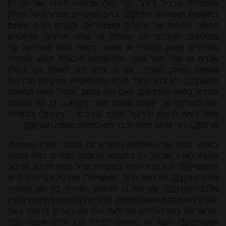
הקימורית מברזל ("צ'ג'', קרי סג') שהפכה להיות שכיחה רק
בתקופות מאוחרות יותר
[26]
. ברוב המקרים מופיעים על החלק
הקמור חריתות של עיגולים קונצנטריים, ונקבים רבים שאינם
מפולשים. הנקבים הם עגולים או שהם חריצים אליפטיים
מסודרים באופן סימטרי או מפוזר. דפנות הטס הונחו על גבי
אבנים או שולי תנור נמוך, ומתחתיהם הובערה האש. האפייה
נעשתה בחלק הקמור, אם כי ניתן היה לאפות גם בחלק
הקעור
[27]
. לא ברור כיצד נקרא טס האפייה מתקופת הברונזה
והברזל בלשון הקדמונים, האם הוא נחשב "תנור" והאם המאפה
עונה להגדרה של "מִנְחָה מַאֲפֵה תַנּוּר" (ויקרא ב, ד). לפי ההנחה
שכלי דומה לו הוא ה"רעף" הנזכר (ברבים – 'רעפים') בספרות
חז"ל
[28]
, הרי שהוא פסול לדבריהם למנחת מאפה תנור
[29]
.
בשלהי הבית שני השתמשו במקדש גם בתנור הפורן
(furnus)
,
שהגיע לארץ ישראל רק בתקופה הרומית. תנורים כאלו נמצאו
בפומפיי
[30]
. הוא נזכר רבות במקורות חז"ל בשם פורנה, פורנא,
פורני ועוד
[31]
. זהו תנור גדול, "תעשייתי", שכרגיל בנוי מחרס או
מלבני-חומר
[32]
, שקיימת בו לעיתים הפרדה בין תא האפייה
העליון ותא הסקת האש התחתון. תנורים כאלה היו בשימוש בארץ
ישראל גם בימי הביניים ועד לעת החדשה בערים ברשות בעלי
אמצעים
[33]
. תנור זה מתאים ליצירת ככר לחם איכותי עבה