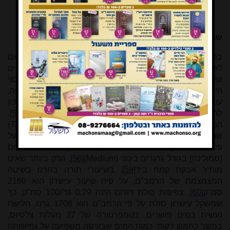
שחזור הכנת רקיקים
במחקר זה נבקש להציג תוצאות של ניסוי הכנת רקיקים בהתאם
לשיעורים המופיעים בהלכה, על פי דגם המחקרים הקודמים
שערכנו לשחזור הלחמים המיוחדים שבמקדש
[55]
. מטרת הניסוי
הייתה לבחון היבטים ריאליים שונים, מבחינת גודל המאפה,
עוביו, מרקמו ושיטת אפייתו. הניסוי הראשון נעשה במאפיית "מכון
לחם הפנים" של אליעזר מאיר סיידל שבקרני שומרון
[56]
.
המאפה נעשה מסולת של חיטת דורום
)
Triticum durum
(
שהייתה השכיחה בעת העתיקה בארץ ישראל וסביבותיה
[57]
. על
פי מודל מחקר של לחם הפנים, נבחר קמח סולת דורום
(סמולינה) בגודל גרגרים בינוני (
Medium
)
[58]
, הדק ביותר שאינו
מותיר אבקת קמח ביד
[59]
. בשיעורי תורה בחרנו בשיטה
המצמצמת של הרמב"ם, על פיה שיעור עישרון הוא 2160
סמ"ק
[60]
. צפיפות סולת דורום הינה 0.79 גר'/100 סמ"ק, כך
שמשקל עישרון סולת על פי הרמב"ם הוא 1706 גרם. הלישה
נעשית במים פושרים, בטמפרטורה של 27 מעלות צלסיוס,
במשך כחמש דקות. כמות המים שבעיסה משפיעה על גמישותה