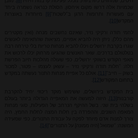
חיטים, שמהווים כ-1%-5% מכלל פעילות קרבנות היחיד
[8]
. מובן
שכמויות אלה דרשו מקום איחסון. הסולת כנראה נשמרה ביחד
עם מעשרות ותרומות הדגן ב"לשכות"
[9]
מיוחדות באוצרות
המקדש
[10]
.
לחמי תודה ורקיקי נזיר, שאינם נחשבים מנחה (ואין מקטירים
מהם כלל), ניתן היה להביא אפויים, מציאות שהתאימה לאנשים
שגרו בקרבת ירושלים ויכלו להביא מנחות טריות בלי טירחה רבה
בטלטולם בדרכים. שאר האנשים שהגיעו מרחוק יכלו לרכוש את
מאפי הקודש בשווקי ירושלים, כפי שעולה מהלכות חיוב הפרשת
חלה: "חלות תודה ורקיקי נזיר – עשאן לעצמו – פטור, למכור
בשוק – חייב"
[11]
. אולם כל אפיית מנחות התנור נעשתה במקדש
בתחום המקודש
[12]
.
בית המקדש בירושלים, ששימש מוקד ריכוזי יחיד להקרבת
קורבנות
[13]
, היווה למעשה את המאפייה הגדולה ביותר בעולם
בשלהי בית שני. בשל ההיקף הנרחב של הפעילות, סוגי מנחות
המאפה השונים, וההפרדה בין חלות המצה לחלות החמץ, היה
צורך למנות אדם מיוחד לפקח על עבודת התנורים, כפי שמעידה
המשנה: "שמואל [היה ממונה] על התנורים"
[14]
.