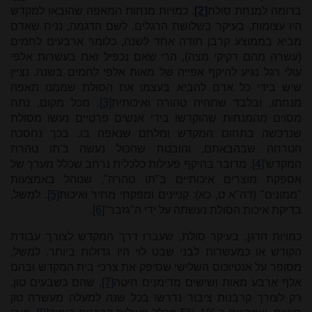
בדומה למנחת סולת
[2]
. כמויות מנחות המאפה שהובאו למקדש
היו עצומות, בעיקר בשלושת הרגלים. לשם הדגמה, נניח שאדם
מביא בממוצע קרבן תודה אחד לשנה, כלומר ארבעים לחמים
(עשרה מהם רקיקי מצה), הרי שאם נכפיל זאת בעשרות אלפי
עולי רגל נגיע להיקף אפייה של מאות אלפי לחמים בשנה. נציין
שיש בידי כל אדם להביא בעצמו את הסולת שממנו תאפה
מנחתו, ובלבד שתהיה טהורה ואיכותית
[3]
. מכל מקום, נתח
מסוים מהמנחות שהוקדשו בידי אנשים פרטיים נעשו מסולת
שנרכשה בתחום המקדש ומלחם שנאפה בו. בכך נחסכה
הטרחה שבהבאתם, והובטח שהכול נעשה ב'תו טהרת
המקדש'
[4]
. מדובר בהיקף פעילות כלכלית נרחב שכלל מערך של
אספקת מוצרים איכותיים ב"תו טהרה", שנוהל באמצעות
"ממונים" (דה"א ט, כא): קַניינים ומפקחי מחיר ואיכות
[5]
. למשל,
בדיקת איכות הסולת נעשתה על ידי ה"גזבר"
[6]
.
כמויות הדגן, בעיקר סולת, שעברו דרך המקדש לצורך עבודת
הקודש או כמעשרות לבני שבט לוי היו גדולות ביותר. למשל,
מסופר על אנטיוכוס השלישי שסיפק את צרכי בית המקדש ובהם
אלף ארבע מאות ושישים מדימנים חיטה
[7]
, שהם כשבעים טון.
רק לצורך קרבנות ציבור נדרשו בכל שנה למעלה מעשרה טון