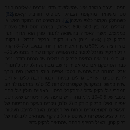
הניסוי נערך במוקד אש שמשלושת צדדיו אבנים שעליהם הונח
טס משוחזר מתקופת הברזל מטיפוס חורבת קיאפה
[62]
,
כשהחלק הקמור כלפי מעלה
[63]
. הטמפרטורה במוקד האש או
הגחלים נעה בין 500–800 מעלות, ובמרכז הטס 260 מעלות
בממוצע. משך האפייה בהשוואה לתנור פורן הוא ארוך יותר;
ברקיק קטן (65% מים) כ-3.5 דקות וברקיק הגדול 6 דקות.
בהידרציה של 50% משך האפייה ארוך יותר במעט, כ-7–8 דקות.
גודל הרקיק מוגבל לקוטר טס האפייה הקדום שהיה בממוצע 20–
40 ס"מ, וזה אינו מתאים לרקיקים גדולים של מנחת תודה ונזיר.
כבר הסתפקנו אם טס אפייה נחשב מבחינה הלכתית כ"תנור".
אבל בהנחה שהשתמשו בטסי אפייה בימי המשכן היה צורך
להכין טסים ייעודיים גדולים במיוחד (כמו הרבה כלים יעודיים
שהיו במשכן ובמקדש) שקוטרם לפחות 55 ס"מ, בהתאם לרוחב
המרבי של רקיק גדול שהתקבל בניסוי. באפיית חולין של לחם
בעובי של 0.5–10 מ"מ נותר רישום יפה של העיטורים שעל הטס
אפייה, ואילו ברקיקים דקים (2 ס"מ) ניכרים בעיקר החריטות של
העיגולים הקונצנטריים ופחות של הנקבים. מעבר להיבט העיטורי
ניתן להציע אפשרות לשרטט עיגול בהיקף שמתאים לגבולות של
רקיק קטן, ומעגל בהיקף הרחב שמתאים לרקיק גדול.