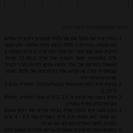
סיכום התוצאות בניסוי בתנור פורן:
בהידרציה של 50% וגם של 65% מקבלים רקיק רך וגמיש
ולא נוקשה. בהידרציה 50% הבצק פחות אלסטי, ולכן קוטר
הרקיק מעט קטן יותר, אך עבה יותר (2.5–3 מ"מ במקום 2
מ"מ בממוצע). משך האפיה שלו ארוך ב-15-30 שניות.
המאפה במרקם של 'גומי', פחות גמיש. לפי זה סביר להניח
שבאפיית חולין או קודש אפו בהידרציה של 65% מאחר
שהיא איכותית יותר.
ברקיק גדול חלה התכווצות בקוטרו במהלך האפייה בכ-2-3
ס"מ
[61]
.
רקיק בעובי של פחות מ 1.5–2 מ"מ נוטה להיקרע, והחלק
הקרומי הדק נשרף באפייה.
רקיק מצה אינו תופח, ואילו בניסוי אפייה של רקיק מבצק
עם שאור הוא תופח מ-2 מ"מ בשוליים ועד 2.5 - 4 ס"מ
במרכז. משך האפייה הוא 45–60 שניות.
במקום מוצל הרקיקים נשמרים טריים ואכילים במשך כיום