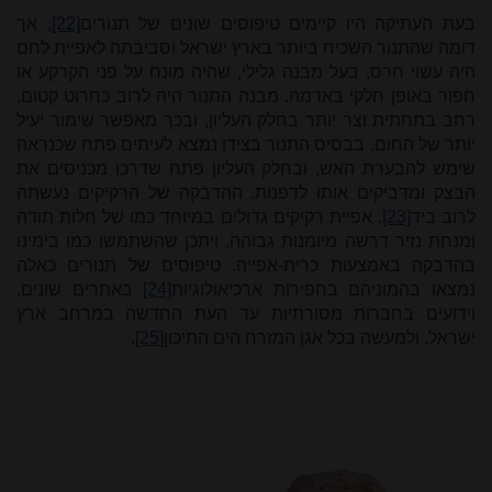
בעת העתיקה היו קיימים טיפוסים שונים של תנורים
[22]
, אך
דומה שהתנור השכיח ביותר בארץ ישראל וסביבתה לאפיית לחם
היה עשוי חרס, בעל מבנה גלילי, שהיה מונח על פני הקרקע או
חפור באופן חלקי באדמה. מבנה התנור היה לרוב כחרוט קטום,
רחב בתחתית וצר יותר בחלק העליון, ובכך מאפשר שימור יעיל
יותר של החום. בבסיס התנור בצידו נמצא לעיתים פתח שכנראה
שימש להבערת האש, ובחלק העליון פתח שדרכו מכניסים את
הבצק ומדביקים אותו לדפנות. ההדבקה של הרקיקים נעשתה
לרוב ביד
[23]
. אפיית רקיקים גדולים במיוחד כמו של חלות תודה
ומנחת נזיר דרשה מיומנות גבוהה, ויתכן שהשתמשו כמו בימינו
בהדבקה באמצעות כרית-אפייה. טיפוסים של תנורים כאלה
נמצאו בהמוניהם בחפירות ארכיאולוגיות
[24]
באתרים שונים,
וידועים בחברות מסורתיות עד העת החדשה במרחב ארץ
ישראל, ולמעשה בכל אגן המזרח הים התיכון
[25]
.