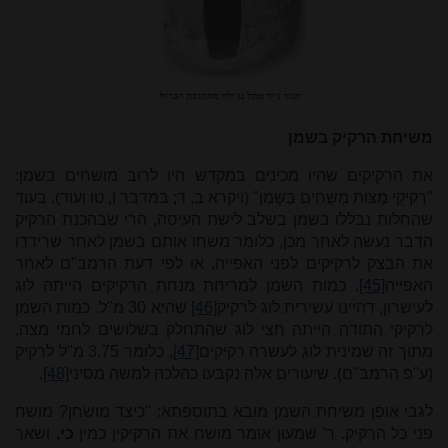
משיחת הרקיק בשמן
את הרקיקים שהיו מכינים במקדש היו לרוב מושחים בשמן:
"רְקִיקֵי מַצּוֹת מְשֻׁחִים בַּשָּׁמֶן" (ויקרא ב, ד; במדבר ו, טו ועוד). בעוד
שהחלות נבללו בשמן בשלב לישת העיסה, הרי שבהכנת הרקיק
הדבר נעשה לאחר מכן, כלומר משחו אותם בשמן לאחר שרידדו
את הבצק לרקיקים לפני האפייה, או לפי דעת הרמב"ם לאחר
האפייה
[45]
. כמות השמן למריחת מנחת הרקיקים הייתה לוג
לעישרון, דהיינו עשירית לוג לרקיק
[46]
שהיא 30 מ"ל. כמות השמן
לרקיקי התודה הייתה חצי לוג שהתחלק בשלושים לחמי מצה,
מתוך זה שמינית לוג לעשרה רקיקים
[47]
, כלומר 3.75 מ"ל לרקיק
(ע"פ הרמב"ם). שיעורים אלה נקבעו כהלכה למשה מסיני
[48]
.
לגבי אופן משיחת השמן מובא בתוספתא: "כיצד מושחן? מושח
פני כל הרקיק. ר' שמעון אומר מושח את הרקיקין כמין
כי,
ושאר