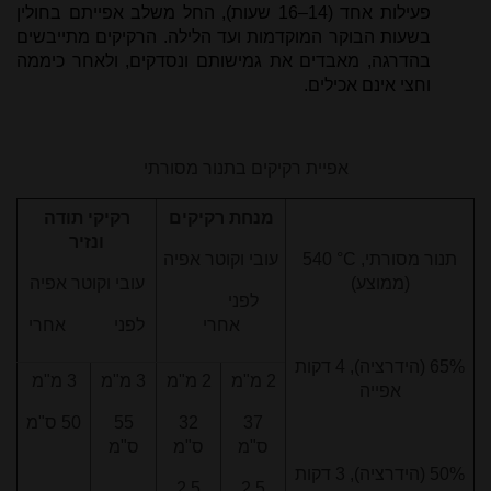
פעילות אחד (14–16 שעות), החל משלב אפייתם בחולין
בשעות הבוקר המוקדמות ועד הלילה. הרקיקים מתייבשים
בהדרגה, מאבדים את גמישותם ונסדקים, ולאחר כיממה
וחצי אינם אכילים.
אפיית רקיקים בתנור מסורתי
מנחת רקיקים
רקיקי תודה
ונזיר
תנור מסורתי,
°C
540
עובי וקוטר אפיה
(ממוצע)
עובי וקוטר אפיה
לפני
אחרי
לפני אחרי
65% (הידרציה), 4 דקות
2 מ"מ
2 מ"מ
3 מ"מ
3 מ"מ
אפייה
37
32
55
50 ס"מ
ס"מ
ס"מ
ס"מ
50% (הידרציה), 3 דקות
2.5
2.5