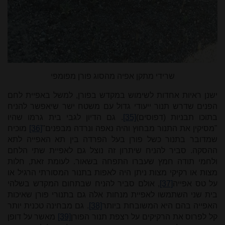
שרידי מתקן אפיה מהסוג פורן מפומפי
ישנן ראיות אחדות לשימוש במקדש בפורן, למשל באפיית לחם
הפנים שדרש תנור ייעודי גדול עם משטח ישר שיאפשר להניח
בתוכו תבניות (דפוסים)
[35]
. גם הדיון לגבי בית גרמו שהיו
"מסיקין את התנור מבחוץ והיה נאפה ונרדה מבפנים"
[36]
מוכיח
שמדובר בתנור כשל פורן בעל הפרדה בין תא האפייה לתא
ההסקה. סביר להניח שיתרון זה נוצל גם לאפיית שתי הלחם
ולחמי תודה חמץ שעברו התפחה בשאור. לעומת זאת, חלות
מצות או רקיקי מצות ניתן היה לאפות בתנור המסורתי הרגיל או
על טס אפייה
[37]
, אולם סביר להניח שבתחום המקדש בשלהי
בית שני השתמשו לאפיית מנחות אלה גם בתנורי פורן שאיכות
האפייה בהם היא המשובחת ביותר
[38]
. גם מבחינה טכנית יותר
קל לפרוס את הרקיקים על רצפת תנור הפורן
[39]
מאשר על דופן