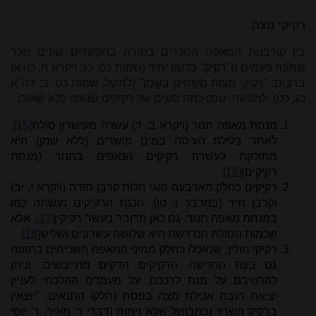
רקיקי מצה
בין קורבנות המאפה הנזכרים בתורה בהקשרים שונים נזכר
שמונה פעמים ה"רְקִיק" בלשון יחיד (שמות כט, כג; ויקרא ח, כו) או
ברבים: "רְקִיקֵי מַצּוֹת מְשֻׁחִים בַּשָּׁמֶן" (למשל, שמות כט, ב; דה"א
כג, כט). למעשה ישנם כמה סוגים של רקיקים שנאפו ללא שׂאור:
מנחת מאפה תנור (ויקרא ב, ד) עשויה מעישרון סולת
[15]
.
לאחר בלילת העיסה במים פושרים (ללא שמן) היא
מחולקת לעשרה רקיקים הנאפים בתנור (מנחת
רקיקים)
[16]
.
רקיקים כחלק מארבעה סוגי חלות קרבן תודה (ויקרא ז, יב)
וקרבן נזיר (במדבר ו, טו). הכנת הרקיקים נעשתה כמו
במנחת מאפה תנור. גם כאן מדובר בעשר רקיקין
[17]
, אלא
שכמות הסולת הנדרשת היא שלושה עשרונים ושליש
[18]
.
רקיקי חולין, שנאכלו כחלק ממיני המאפה השכיחים בתזונה
גם בעת החדשה. הרקיקים הדקים מתייבשים, וניתן
להרטיבם על מנת לרככם. על מעמדם ההלכתי לעניין
יציאת חובת אכילת מצה בפסח נחלקו התנאים: "יוצאין
ברקיק השרוי ובמבושל שלא נימוח [דברי ר' מאיר, ר' יוסי