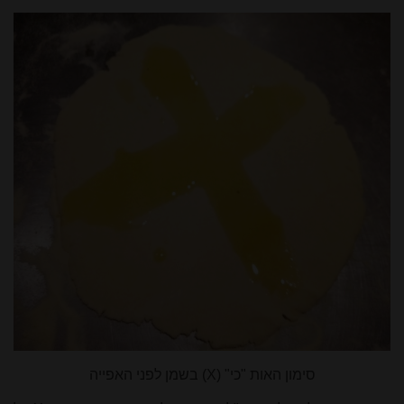
סימון האות "כי" (
X
) בשמן לפני האפייה