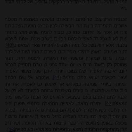
התנור הרגיל, במיוחד כשמדובר ברקיקים גדולים של לחמי תודה
ונזיר.
הכנסת הרקיקים, פריסתם והוצאתם נעשתה באמצעות מקלות
ארוכים. ההפרדה בין חומרי הבעירה לבין הבצק מונעת הצטברות
פיח או אפר על הלחם. כמו כן, סביר להניח שהשימוש בתנורי
פורן לא הוגבל רק לאפיית לחם הפנים בערב שבת, אחת לשבוע
בלבד, אלא הוא נוצל כל ימות השבוע לאפיית שאר המאפים
[40]
.
תנור שמוסק באופן תמידי צובר חום בשכבות הפנימיות של לבני
הבניה, גורם שמקרין ומשפר את האפייה. לעומת זאת, תנור
שהוסק רק באותו היום או יום אחד לפני כן טרם הספיק לצבור
חום, ואיכות האפייה שלו נמוכה יותר. יתכן שכל מעשי האפייה
נעשו בלשכת "עושי לחם הפנים"
[41]
, שנקרא על שם הלחם
המיוחד ביותר שנאפה במקדש אך שימש גם לאפיות אחרות.
בית גרמו שהתמחו בו קיבלו משכורת גבוהה במיוחד לא רק על
הכנת לחם הפנים פעם בשבוע, אלא גם על הכנת כל שאר מיני
המאפה
[42]
. יתירה מזאת, לאפייה המהירה בתנורי הפורן היה
יתרון נוסף כשהיה צריך לספק לחם בכמות גדולה במיוחד בפרק
זמן יחסית קצר, כמו בזמני העלייה לרגל. מאפיות עירוניות גדולות
שפעלו באופן מתועש היו כבר קיימות באותה תקופה, ושרידים
מהן מהתקופה הרומית נמצאו בחפירות בפומפיי ובאוסטייה
[43]
.