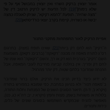
אומר יוצאין ברקיק השרוי ואין יוצאין במבושל אף על פי
שלא נימוח]"
[19]
. לכל הדעות יש לרקיק הרטוב דין של
"מצה שרויה". תופעת "לחמא רקיקא", שניתן לאוכלה כמצה
יבשה או כשרויה, קיימת בקרב יוצאי כורדיסתאן
[20]
.
אפיית הרקיק לאור התפתחות מתקני התנור
ה"רקיק" הוא לחם דק ביותר
[21]
, שאינו תופח (מצה). בתרגום
רס"ג לתורה מאפה זה מכונה "רקאקה" (ברבים: רקאק). משמעות
השם "רקיק" בערבית הוא דק או רך, והשם "רקאקה" הוא שמו של
לחם דק ופריך. אין בהלכה קביעה מחייבת לעובי המאפה, אבל
ההנחה שמדובר בלחם שטוח, דק יותר מהרגיל.
לא ידוע כיצד בדיוק הכינו את הרקיק. אולם ברור שמדובר
ב"מאפה תנור" ולא בטיגון במחבת, כפי שמובא במפורש בתורה
(ויקרא ב, ד-ה). תיאור הסוגים השונים של המנחות וחלות התודה,
בלולות או משוחות בשמן, מצות וחמץ (ויקרא ז, יב; דה"א כג, כט),
מאפשר להניח שבמקדש השתמשו בסוגים שונים של כלים,
כירות ותנורים.