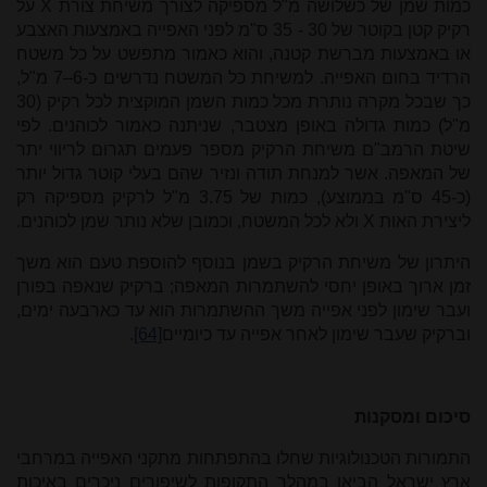
כמות שמן של כשלושה מ"ל מספיקה לצורך משיחת צורת
X
על
רקיק קטן בקוטר של 30 - 35 ס"מ לפני האפייה באמצעות האצבע
או באמצעות מברשת קטנה, והוא כאמור מתפשט על כל משטח
הרדיד בחום האפייה. למשיחת כל המשטח נדרשים כ-6–7 מ"ל,
כך שבכל מקרה נותרת מכל כמות השמן המוקצית לכל רקיק (30
מ"ל) כמות גדולה באופן מצטבר, שניתנה כאמור לכוהנים. לפי
שיטת הרמב"ם משיחת הרקיק מספר פעמים תגרום לריווי יתר
של המאפה. אשר למנחת תודה ונזיר שהם בעלי קוטר גדול יותר
(כ-45 ס"מ בממוצע), כמות של 3.75 מ"ל לרקיק מספיקה רק
ליצירת האות
X
ולא לכל המשטח, וכמובן שלא נותר שמן לכוהנים.
היתרון של משיחת הרקיק בשמן בנוסף להוספת טעם הוא משך
זמן ארוך באופן יחסי להשתמרות המאפה; ברקיק שנאפה בפורן
ועבר שימון לפני אפייה משך ההשתמרות הוא עד כארבעה ימים,
וברקיק שעבר שימון לאחר אפייה עד כיומיים
[64]
.
סיכום ומסקנות
התמורות הטכנולוגיות שחלו בהתפתחות מתקני האפייה במרחבי
ארץ ישראל הביאו במהלך התקופות לשיפורים ניכרים באיכות