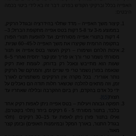
האפייה בכלל וברקיקי הקודש בפרט. דבר זה בא לידי ביטוי בכמה
היבטים:
קיצור משך האפייה – מדד שתלוי בהידרציה ובגודל הרקיק,
בממוצע מ-3 עד 5-8 דקות בטס אפייה מתקופת הברזל; 3–
4 דקות בתנורי אפייה מסורתיים; ועד להופעת תנורי הפורן
בתקופה הרומית שקיצרו את משך האפייה ל-45–60 שניות.
איכות הלחם ושימורו – רקיק העשוי בטס אפייה או תנור
מסורתי נשמר טרי ורך או פריך זמן קצר יחסית ואחרי 5–6
שעות הוא מתייבש ונאכל רק בדוחק. לעומת זאת רקיק
שנאפה בפורן נשמר טרי פי שניים זמן, והמרקם של הרקיק
נותר אוורירי. בכל מקרה אין הרקיקים משתמרים לאורך
זמן, וזה מתאים להלכה שכשאר חלות תודה הם נאכלים על
ידי כל אדם בהקדם, רק ביום ההקרבה ובלילה שאחריו עד
חצות
[65]
.
תפוקה גבוהה ויעילות – בטס אפייה ניתן לאפות רקיק אחד
בלבד, בתנור מסורתי 5 - 6 רקיקים ביחד (תלוי בקוטרם),
ואילו בתנור פורן ניתן לאפות עד 15–30 רקיקים (תלוי
בגודל התנור, באורך המקל ובמיומנות האופים) ובזמן קצר
מאוד.