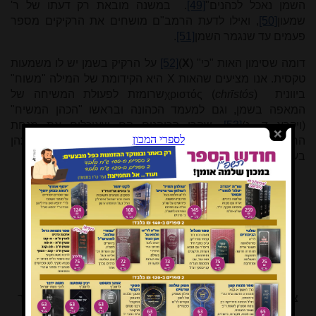
השמן נאכל לכהנים"
[49]
. במשנה מובאת רק דעתו של ר'
שמעון
[50]
, ואילו לדעת הרמב"ם מושחים את הרקיקים מספר
פעמים עד שנגמר השמן
[51]
.
דומה שסימון האות "כי" (
X
)
[52]
על הרקיק בשמן יש לו משמעות
טקסית. אנו מציעים שהאות
X
היא הקידומת של המילה "משוח"
ביוונית
)
chrīstós
χριστός (
שרומזת לפעולת המשיחה של
המאפה בשמן, וגם למעמד הכהונה ובראשו "הכהן המשיח"
(ויקרא ד, ג)
[53]
, שהרי הכוהנים הם שאוכלים את מנחת
הרקיקים
[54]
. האות "
כ
י" היא גם הקידומת של המילה
כ
הן
בעברית.
צורת נזר והאות
X
(כי) במטבעות הורדוס (מתוך: משורר, אוצר
מטבעות היהודים, עמ' 62).