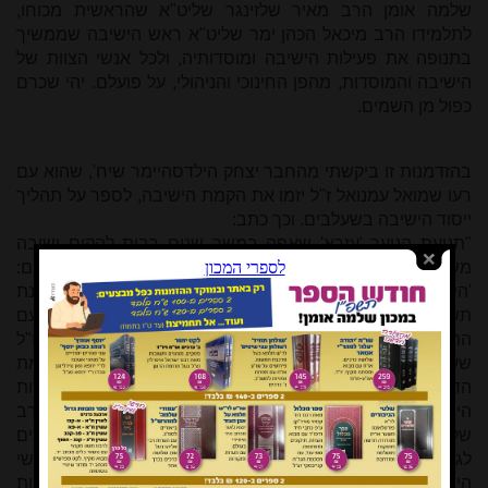
שלמה אומן הרב מאיר שלזינגר שליט"א שהראשית מכוחו,
לתלמידו הרב מיכאל הכהן ימר שליט"א ראש הישיבה שממשיך
בתנופה את פעילות הישיבה ומוסדותיה, ולכל אנשי הצוות של
הישיבה והמוסדות, מהפן החינוכי והניהולי, על פועלם. יהי שכרם
כפול מן השמים.
בהזדמנות זו ביקשתי מהחבר יצחק הילדסהיימר שיח', שהוא עם
רעו שמואל עמנואל ז"ל יזמו את הקמת הישיבה, לספר על תהליך
ייסוד הישיבה בשעלבים. וכך כתב:
"תנועת הנוער 'עזרא' שאפה במשך שנים רבות להקים ישיבה
משלה, 'ישיבת עזרא', ברוח סיסמת התנועה באותן שנים:
'הישיבה היא בית חינוכנו, בקיבוץ נגשים את מטרתנו'. ואכן, בשנת
תשי"א נוסדה 'ישיבת עזרא' במושבה באר יעקב. מייסדיה מטעם
התנועה היו שני פעילי 'עזרא' מרכזיים, החברים שמואל בר ז"ל
שעמד בראש הסניף הגדול בירושלים, ושמעון מאיר ז"ל מרמת
הדר שהיה אז המרכֵז הארצי (=מזכ"ל) של התנועה. בראשות
הישיבה הועמד הרב משה שפירא זצ"ל וכמשגיח מונה הרב
שלמה וולבה זצ"ל, שני אישי תורה ידועים שהפכו ברבות הימים
לגדולי תורה איש איש בתחומו. השילוב בין תנועת 'עזרא' וראשי
הישיבה החזיק מעמד רק שנה אחת (הדעות חלוקות לגבי הסיבות