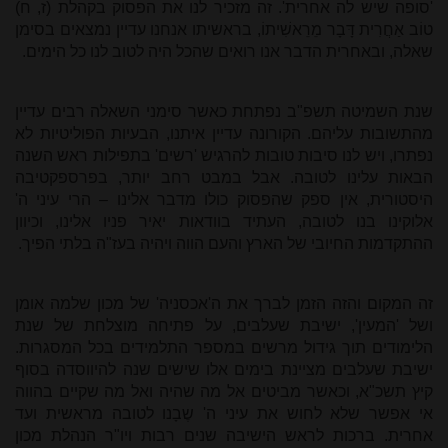
'סופה שיש לה אחרית'. זה מזכיר לנו את הפסוק בקהלת (ז, ח)
טוֹב אַחֲרִית דָּבָר מֵרֵאשִׁיתוֹ, בראשיתו אנחנו עדיין נמצאים בסימן
שאלה, ובאחרית הדבר אנו רואים שהכל היה לטוב לנו כל הימים.
שנת השמיטה תשפ"ב נפתחת כאשר סימני השאלה רבים עדיין
מהתשובות עליהם. הקורונה עדיין איתנו, הבעיות הפוליטיות לא
נפתרו, ויש לנו סיבות טובות להרגיש 'רשים' בתפילות ראש השנה
הבאות עלינו לטובה. אבל במבט רחב יותר, בפרספקטיבה
היסטורית, אין ספק שהפסוק כולו מדבר אלינו – הרי עיני ה'
אלוקינו בנו לטובה, העתיד בוודאות יאיר פניו אלינו, וכיוון
ההתקדמות החיובי של הארץ והעם הווה ויהיה בעז"ה בלתי הפיך.
זה המקום והזה הזמן לברך את ה'אכסניה' של מכון שלמה אומן
ושל 'המעין', ישיבת שעלבים, על פתיחה מוצלחת של שנת
הלימודים תוך גידול מרשים במספר התלמידים בכל המסגרות.
ישיבת שעלבים מציינת בימים אלו שישים שנה להיווסדה בסוף
קיץ תשכ"א, וכאשר מביטים אל מה שהיה ואל מה שקיים בהווה
אי אפשר שלא לחוש את עיני ה' שֶבָנו לטובה מראשית ועד
אחרית. ברכות לראש הישיבה שנים רבות ויו"ר הנהלת מכון