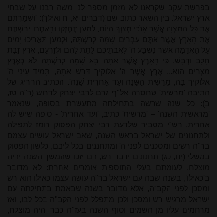
בפרשת עקב שקראנו לא מזמן מספר לנו משה רבנו על שבחי
ארץ ישראל. בין השאר כתוב שם (דברים יא, ח ואילך): 'וּשְׁמַרְתֶּם
אֶת כָּל הַמִּצְוָה אֲשֶׁר אָנֹכִי מְצַוְּךָ הַיּוֹם, לְמַעַן תֶּחֶזְקוּ וּבָאתֶם וִירִשְׁתֶּם
אֶת הָאָרֶץ אֲשֶׁר אַתֶּם עֹבְרִים שָׁמָּה לְרִשְׁתָּהּ, וּלְמַעַן תַּאֲרִיכוּ יָמִים
עַל הָאֲדָמָה אֲשֶׁר נִשְׁבַּע ה' לַאֲבֹתֵיכֶם לָתֵת לָהֶם וּלְזַרְעָם, אֶרֶץ זָבַת
חָלָב וּדְבָשׁ. כִּי הָאָרֶץ אֲשֶׁר אַתָּה בָא שָׁמָּה לְרִשְׁתָּהּ לֹא כְאֶרֶץ
מִצְרַיִם הִוא... אֶרֶץ אֲשֶׁר ה' אלוקיך דֹּרֵשׁ אֹתָהּ, תָּמִיד עֵינֵי ה'
אלוקיך בָּהּ, מֵרֵשִׁית הַשָּׁנָה וְעַד אַחֲרִית שָׁנָה'. הכתיב החריג של
התיבה 'מרשית' שחסרה אל"ף גרם לרבי יצחק לדרוש (ר"ה טז,
ב): כל שנה שרשה בתחילתה מתעשרת בסופה, שנאמר
'מראשית השנה' – 'מרשית' כתיב, 'ועד אחרית' - סופה שיש לה
אחרית. רש"י מסביר שלדעת רבי יצחק הפסוק רומז לתפילה
ולתחנונים של ישראל בראש השנה, שאם ישראל עושים עצמם
בר"ה רשים ומסכנים לפני ה' ומתחננים בכל ליבם, כלשון הפסוק
במשלי (יח, כג) תחנונים ידבר רש, הם יזכו שהמשך השנה יהיה
מוצלח. לעומתם בעלי התוספות אומרים אחרת: לא מדובר
ב'כאילו', בשנה שבה עם ישראל בר"ה עושה עצמו כאילו הוא רש
ומסכן לפני הקב"ה, אלא מדובר בשנה שבאמת בתחילתה עם
ישראל מרגיש רש ומסכן ולכן מתפלל לפני הקב"ה בכל לבו, ואז
מרחמים עליו מן השמים וסוף השנה בעז"ה כבר יהיה מוצלח,