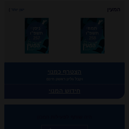
המעין
ישן יותר
}
תמוז
ניסן
תשפ"ו
תשפ"ו
257
258
הצטרף כמנוי
וקבל גליון ראשון חינם
חידוש המנוי
היה שותף לפעילות המכון