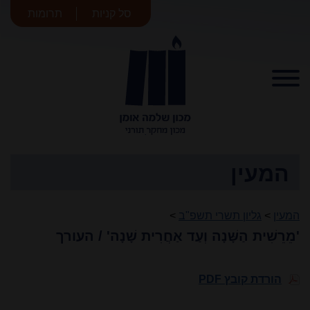
סל קניות
תרומות
מכון שלמה
אומן
המעין
המעין
>
גליון תשרי תשפ"ב
>
'מֵרֵשִׁית הַשָּׁנָה וְעַד אַחֲרִית שָׁנָה' / העורך
הורדת קובץ PDF