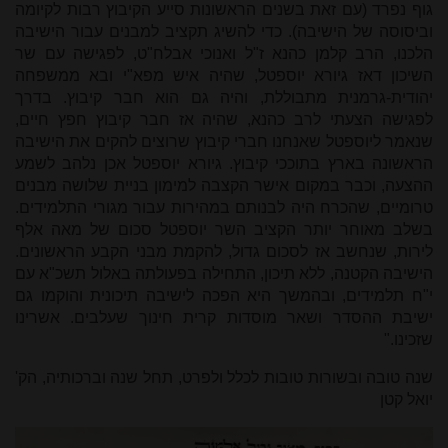
גוף נפרד (עם זאת בשנים הראשונות סייע הקיבוץ רבות לקיומה
וביסוסה של הישיבה). כדי להשיג תקציב למבנים עבור הישיבה
הלכנו, הרב קלמן כהנא ז"ל ואנוכי אבלח"ט, לפגישה עם שר
השיכון דאז גיורא יוספטל, שהיה איש מפא"י ובא ממשפחה
יהודית-גרמנית מתבוללת, והיה גם הוא חבר קיבוץ. בדרך
לפגישה הצעתי לרב כהנא, שהיה אז חבר קיבוץ חפץ חיים,
שנאמר ליוספטל שאנחנו חברי קיבוץ שרוצים להקים את הישיבה
הראשונה בארץ בתוככי קיבוץ. גיורא יוספטל אכן נלהב לשמע
ההצעה, וכבר במקום אישר הקצבה למימון בניית שלושה מבנים
טרומיים, שהכרח היה לבנותם במהירות עבור מגורי התלמידים.
בשלב מאוחר יותר הקציב השר יוספטל סכום של מאה אלף
לירות, שנחשב אז לסכום גדול, להקמת מבני הקבע הראשונים.
הישיבה הקטנה, ללא תיכון, התחילה בפעולתה באלול תשכ"א עם
י"ח תלמידים, ובהמשך היא הפכה לישיבה תיכונית והוקמו גם
ישיבת ההסדר ושאר מוסדות קרית חינוך שעלבים. אשרינו
שזכינו."
שנה טובה ובשורות טובות לכלל ולפרט, תחל שנה וברכותיה, הק'
יואל קטן