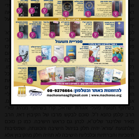
שגרמו לפירוד), ותנועת 'עזרא' החליטה להשאיר את הישיבה בידי
ראשיה ולנסות להקים ישיבה אחרת (יצוין כי בחוברת שהוציאה
ישיבת באר יעקב לאחר שנים מודגשת העובדה שהיא נוסדה על
ידי תנועת 'עזרא', והדבר אינו מובן מאליו).
לפני 61 שנה, בשנת תש"ך, החליטה ההנהלה הארצית של 'עזרא'
על פי הצעתי לנסות להקים את ישיבת התנועה באחד מישובי
פועלי אגודת ישראל. באותה תקופה שירתתי בתפקיד המרכֵז
הארצי, וכתבתי בשם 'עזרא' מכתב לישובי פא"י בשאלה מי מהם
ירצה לקבל על עצמו להקים את הישיבה בתחומו. קיבלתי תשובה
רק מישוב אחד, קיבוץ שעלבים, שאז עוד לא מלאו עשור לקיומו.
האמת היא שלא ציפינו שדווקא הקיבוץ הצעיר הזה, עם כל
הקשיים שנתקל בהם בשנותיו הראשונות, יקבל על עצמו את
הקמת הישיבה במסגרתו. בדיונים שנערכו אז בין הגורמים
השונים סוכם להטיל על שמואל עמנואל ז"ל מטעם הקיבוץ ועליי
אבלח"ט מטעם 'עזרא' לפעול להקמת הישיבה בשעלבים,
בשיתוף תנועת פועלי אגודת ישראל, קרי בשיתוף מנהיג פא"י
הרב קלמן כהנא ז"ל. סוכם לבקש מרבו של הקיבוץ דאז, הרב
מאיר שלזינגר שליט"א, לכהן גם כראש הישיבה. כמו כן סוכם
שלתנועת 'עזרא' יהיה חלק בניהול הישיבה והכוונתה, ושמסיבות
חינוכיות וחברתיות וכלכליות הישיבה לא תהיה חלק מהקיבוץ אלא