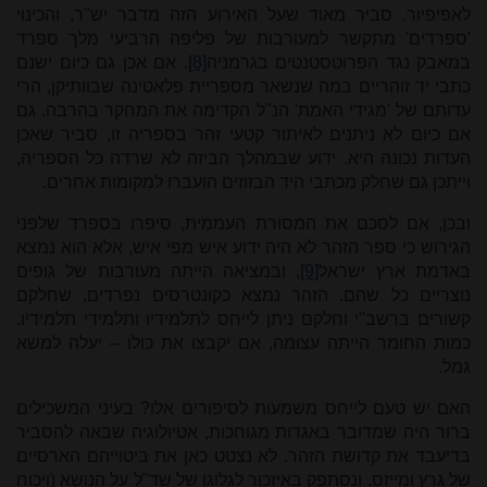
לאפיפיור. סביר מאוד שעל האירוע הזה מדבר יש"ר, והכינוי
'ספרדים' מתקשר למעורבות של פליפה הרביעי מלך ספרד
במאבק נגד הפרוטסטנטים בגרמניה
[8]
. אם אכן גם כיום ישנם
כתבי יד זוהריים במה שנשאר מספריית פלאטינה שבוותיקן, הרי
עדותם של 'מגידי האמת' הנ"ל הקדימה את המחקר בהרבה. גם
אם כיום לא ניתנים לאיתור קטעי זהר בספריה זו, סביר שאכן
העדות נכונה היא. ידוע שבמהלך הביזה לא שרדה כל הספריה,
וייתכן גם שחלק מכתבי היד הבזוזים הועברו למקומות אחרים.
ובכן, אם לסכם את המסורת העממית, סיפרו בספרד שלפני
הגירוש כי ספר הזהר לא היה ידוע איש מפי איש, אלא הוא נמצא
באדמת ארץ ישראל
[9]
, ובמציאה הייתה מעורבות של גופים
נוצריים כל שהם. הזהר נמצא כקונטרסים נפרדים, שחלקם
קשורים ברשב"י וחלקם ניתן לייחס לתלמידיו ותלמידי תלמידיו.
כמות החומר הייתה עצומה, אם יקבצו את כולו – יעלה למשא
גמל.
האם יש טעם לייחס משמעות לסיפורים אלו? בעיני המשכילים
ברור היה שמדובר באגדות מגוחכות, אטיולוגיה שבאה להסביר
בדיעבד את קדושת הזהר. לא נצטט כאן את ביטוייהם הארסיים
של גרץ ומייזס, ונסתפק באיזכור לגלוגו של שד"ל על הנושא (ויכוח