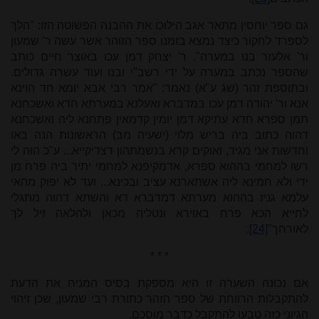
גם ספר יוחסין מתאר אגב הילוכו את ההבנה הפשוטה הזו: "הלך
לספרד לחקור כיצד נמצא בזמנו ספר הזוהר אשר עשה ר' שמעון
ור' אלעזר בנו במערה". ר' יצחק דמן עכו באוצר חיים כותב
שהספר נכתב במערה על ידי רשב"י ובנו ועוד עשרה גדולים.
ובתוספת זהר (שג ע"א) נאמר: "אמר רבי אבא יומא חד הוינא
אנא ור' יהודה דמן עכו במדברא ואעלנא במערתא חדא ואשכחנא
תמן ספרא חדא עתיקא דמן יומין קדמאין פתחנא ליה ואשכחנא
דהוה כתוב ביה בריש מלוי (ישעיה מב) הראשונות הנה באו
וחדשות אני מגיד, ואוקים קרא בנשמתהון דצדיקייא... ע"כ הוה לי
רשו למחמי בההוא ספרא, אדמקיפנא למחמי יתיר ביה פרח מן
ידי ולא חמינא ליה אשתארנא עציב ובכינא... ועד לא יפוק מהאי
עלמא גניז בההוא מערתא דמדברא דא והשתא דהוה מתגלי
לחייא הכא פרח באוירא ונטליה מכאן ולהלאה זיל לך
לאורחך"
[24]
.
* * *
אם נכונה השערה זו היא מספקת בסיס המניח את הדעת
להתקבלות הרווחת של ספר הזהר כתורת רבי שמעון, שכן זיהוי
הגיוני כזה טבעו להתקבל כדבר מוסכם.