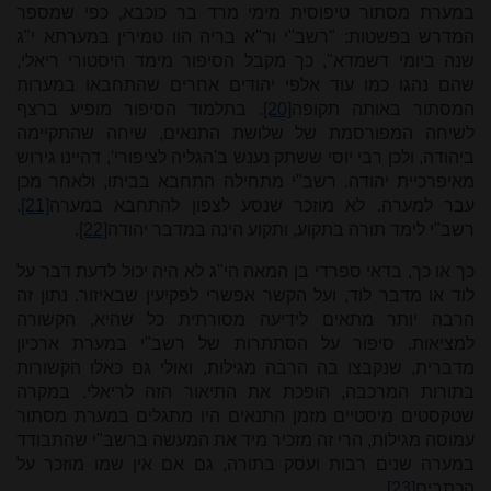
במערת מסתור טיפוסית מימי מרד בר כוכבא, כפי שמספר
המדרש בפשטות: "רשב"י ור"א בריה הוו טמירין במערתא י"ג
שנה ביומי דשמדא", כך מקבל הסיפור מימד היסטורי ריאלי,
שהם נהגו כמו עוד אלפי יהודים אחרים שהתחבאו במערות
המסתור באותה תקופה
[20]
. בתלמוד הסיפור מופיע ברצף
לשיחה המפורסמת של שלושת התנאים, שיחה שהתקיימה
ביהודה, ולכן רבי יוסי ששתק נענש ב'הגליה לציפורי', דהיינו גירוש
מאיפרכיית יהודה. רשב"י מתחילה התחבא בביתו, ולאחר מכן
עבר למערה. לא מוזכר שנסע לצפון להתחבא במערה
[21]
.
רשב"י לימד תורה בתקוע, ותקוע הינה במדבר יהודה
[22]
.
כך או כך, בדאי ספרדי בן המאה הי"ג לא היה יכול לדעת דבר על
לוד או מדבר לוד, ועל הקשר אפשרי לפקיעין שבאיזור. נתון זה
הרבה יותר מתאים לידיעה מסורתית כל שהיא, הקשורה
למציאות. סיפור על הסתתרות של רשב"י במערת ארכיון
מדברית, שנקבצו בה הרבה מגילות, ואולי גם כאלו הקשורות
בתורות המרכבה, הופכת את התיאור הזה לריאלי. במקרה
שטקסטים מיסטיים מזמן התנאים היו מתגלים במערת מסתור
עמוסה מגילות, הרי זה מזכיר מיד את המעשה ברשב"י שהתבודד
במערה שנים רבות ועסק בתורה, גם אם אין שמו מוזכר על
הכתבים
[23]
.