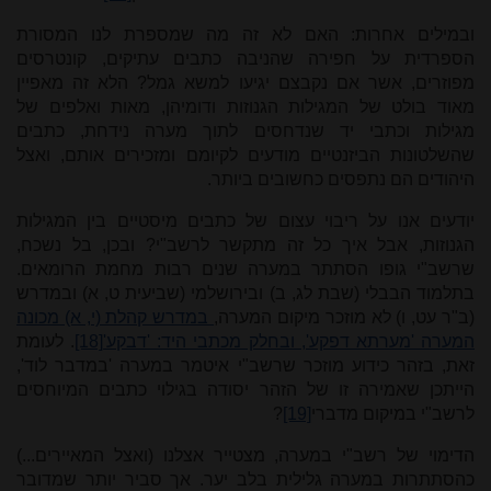
ובמילים אחרות: האם לא זה מה שמספרת לנו המסורת
הספרדית על חפירה שהניבה כתבים עתיקים, קונטרסים
מפוזרים, אשר אם נקבצם יגיעו למשא גמל? הלא זה מאפיין
מאוד בולט של המגילות הגנוזות ודומיהן, מאות ואלפים של
מגילות וכתבי יד שנדחסים לתוך מערה נידחת, כתבים
שהשלטונות הביזנטיים מודעים לקיומם ומזכירים אותם, ואצל
היהודים הם נתפסים כחשובים ביותר.
יודעים אנו על ריבוי עצום של כתבים מיסטיים בין המגילות
הגנוזות, אבל איך כל זה מתקשר לרשב"י? ובכן, בל נשכח,
שרשב"י גופו הסתתר במערה שנים רבות מחמת הרומאים.
בתלמוד הבבלי (שבת לג, ב) ובירושלמי (שביעית ט, א) ובמדרש
(ב"ר עט, ו) לא מוזכר מיקום המערה,
במדרש קהלת (י, א) מכונה
המערה 'מערתא דפקע', ובחלק מכתבי היד: 'דבקע'
[18]
. לעומת
זאת, בזהר כידוע מוזכר שרשב"י איטמר במערה 'במדבר לוד',
הייתכן שאמירה זו של הזהר יסודה בגילוי כתבים המיוחסים
לרשב"י במיקום מדברי
[19]
?
הדימוי של רשב"י במערה, מצטייר אצלנו (ואצל המאיירים...)
כהסתתרות במערה גלילית בלב יער. אך סביר יותר שמדובר