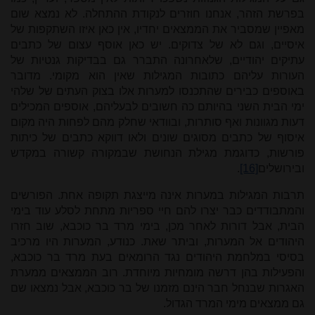
בפרשת הזהר, אנחנו חוזרים לנקודת ההתחלה. לא נמצא שום
מאפיין שמסביר את הממצאים יחדיו, אין כאן איזו השתקפות של
איסיים, וגם לא של צדוקים. יש כאן אוסף עצום של כתבים
עתיקים יהודיים, שלאחרונה התברר גם בבדיקות גנטיות של
העורות עליהם כתובות המגילות שאין הוא מקומי. מדובר
באוספים כבירים שהתכנסו למערות אלו בצוק העתים של שלהי
ימי הבית השני בהיותם כה חשובים לבעליהם, אוספים המכילים
דעות מגוונות ואף סותרות, ובוודאי שחלק מהם לפחות היה מקום
איסוף של כתבים מסוגים שונים ולאו דווקא כתבים של כיתות
פורשות, כדוגמת מגילת הנחושת שבמקורה קשורה במקדש
ובירושלים
[16]
.
תרבות המגילות במערות אינה מייצגת תקופה אחת. הפורשים
והמתבודדים כבר יצרו להם חיי ספריות מתחת לסלע עוד בימי
הבית, אבל דורות לאחר מכן, בימי מרד בר כוכבא, שוב חזרו
היהודים אל המערות, וביתר שאת. כנודע, המערות היו מרכיב
בסיסי במלחמת היהודים נגד הרומאים בעת מרד בר כוכבא,
והפעילות בהן דרשה מומחיות מיוחדת. רוב הממצאים ממערת
האגרות שבנחל חבר הינם מזמנו של בר כוכבא, אבל נמצאו שם
גם ממצאים מימי המרד הגדול.