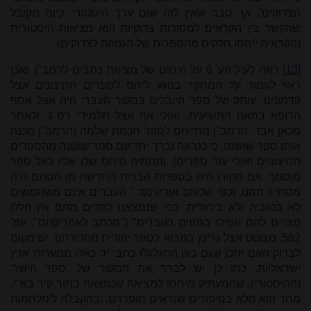
הצדוקים', אך סבר שאין לזה שום ערך היסטורי. כיום מקובל
שהקשר בין הקראים למסורות צדוקיות הוא מציאות היסטורית
(הקראים ייחסו חלקים מהספרות של הגנוזות לצדוקים).
[13]
ראה לעיל הע' 6 על היחוס של מציאת כתבים לרמב"ן. ואכן
ראוי לעמוד על המחקר בנוגע ליחס לספרים החיצונים אצל
קדמונינו. עותק של ספר היובלים במקור העברי היה אצל אסף
הרופא במאה התשיעית, ואולי אף אצל תלמידי רס"ג, ולאחר
מכאן אבד. הרמב"ן מתייחס לספר חכמת שלמה (הרמב"ן מכנה
אותו ספר שושנה, כי כנראה נכרך יחד עם ספר שושנה מהספרים
החיצוניים ואולי עוד ספרים). ומתמיה היחס שלו אליו כאל ספר
מוסמך. אם מקורו היה בספרות הברית החדשה מן הסתם היה
מסתייג ממנו, וכפי שכותב אוריגינס: " העברים אינם משתמשים
לא בטוביה ולא ביהודית. כפי שנמצאנו למדים מהם אין הללו
מצויים להם אפילו בגנוזים העברים" ("מכתב לאפריקנוס", עמ'
562, מצוטט אצל גרינץ במבוא לספר יהודית מהדורתו). יש מקום
לבדוק האם יתכן שגם כאן התגלגלו כתבי יד כאלו ממערות ארץ
ישראליות. כמו כן יש לברר את המקור של 'ספר הישר'
(ההיסטורי), שהמעתיק מיחסו למציאה שנמצאה בתוך קיר בא"י.
מחד הוא מלא בסיפורים שנראים מופרזים, ובהקבלה ל'מלחמות