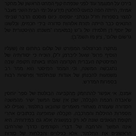
בירכו על המוגמר עוד לפני שנפתח קוף המחט הראשון של מחקר
אמיתי, הייתה חפה כמעט לחלוטין מיֶדע על ימי הבית השני מעבר
למצוי בספרות חז"ל ובכתבי יוספוס. כיום מוסכם הדבר שבימי
התנאים כבר הייתה תורת אלוהות סדורה בידי חכמים, וכלשונו
של יוסף דן תלמידו של ג"ש (במאמרו "משנתו ההיסטורית של
גרשום שלום", ציון מז תשמ"ב):
מחקרו הכרונולוגי המפורט של שלום בתחום זה (שעליו
הוסיף פרופ' שאול ליברמן ז"ל) הוכיח כי יסודותיה של
המיסטיקה העברית הקדומה הונחו באותה תקופה שבה
נתגבשה המשנה, וכי הממד המיסטי הוא ממד רב
משמעות להבנתן של אגדות שבתלמוד ופרשיות רבות
בספרות המדרש.
אמנם, אי אפשר להתחמק מהקביעה הבולטת של ספר יוחסין
ש'אבדה חכמת הקבלה', שכן אין שום המשך ישיר מהמשנה
הסדורה שעמדה מאחורי מאמרים שהובאו בתלמוד, ואפילו לא
מספרות ההיכלות והמרכבה. הקבלה שמופיעה בכתובים אחרי
תקופת הגאונים שונה לא רק במושגיה אלא גם במידותיה. היא
אינה המשך והרחבה של דברי הקודמים כדרך שהרחיבו
הראשונים את התלמוד, אלא כגילויים והבלחות של סודות