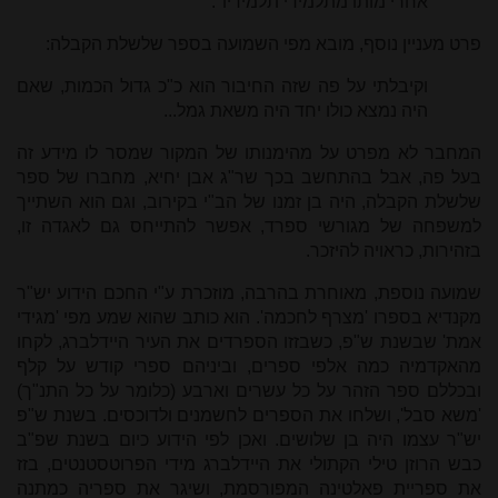
אחרי מותו מתלמידי תלמידיו".
פרט מעניין נוסף, מובא מפי השמועה בספר שלשלת הקבלה:
וקיבלתי על פה שזה החיבור הוא כ"כ גדול הכמות, שאם
היה נמצא כולו יחד היה משאת גמל...
המחבר לא מפרט על מהימנותו של המקור שמסר לו מידע זה
בעל פה, אבל בהתחשב בכך שר"ג אבן יחיא, מחברו של ספר
שלשלת הקבלה, היה בן זמנו של הב"י בקירוב, וגם הוא השתייך
למשפחה של מגורשי ספרד, אפשר להתייחס גם לאגדה זו,
בזהירות, כראויה להיזכר.
שמועה נוספת, מאוחרת בהרבה, מוזכרת ע"י החכם הידוע יש"ר
מקנדיא בספרו 'מצרף לחכמה'. הוא כותב שהוא שמע מפי 'מגידי
אמת' שבשנת ש"פ, כשבזזו הספרדים את העיר היידלברג, לקחו
מהאקדמיה כמה אלפי ספרים, וביניהם ספרי קודש על קלף
ובכללם ספר הזהר על כל עשרים וארבע (כלומר על כל התנ"ך)
'משא סבל', ושלחו את הספרים לחשמנים ולדוכסים. בשנת ש"פ
יש"ר עצמו היה בן שלושים. ואכן לפי הידוע כיום בשנת שפ"ב
כבש הרוזן טילי הקתולי את היידלברג מידי הפרוטסטנטים, בזז
את ספריית פאלטינה המפורסמת, ושיגר את ספריה כמתנה