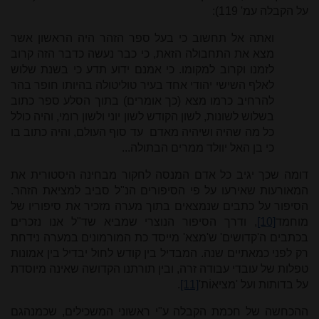
על הקבלה עמ' 119):
ואתה אל תחשוב כי בעל ספר הזהר היה הראשון אשר
מצא את התחבולה הזאת, כי כבר נעשה כדבר הזה קרוב
לזמנו וקרוב למקומו. כי אמנם ידוע תדע כי בשנת שלוש
לאלף השישי יהודי אחד בעיר טוליטולה בהיותו חופר בהר
להרחיב כרמו מצא (כך אומרים) בתוך הסלע ספר כתוב
בשלוש לשונות, לשון הקודש לשון יוני ולשון רומי, והיה כולל
כל מה שהיה ושיהיה מאדם עד סוף העולם, והיה כתוב בו
כי בן האל יוולד ממרים הבתולה...
דומה שכך יגיב כל אדם המנסה לחקור מבחינה היסטורית את
המאורעות שאירעו על פי הסיפורים הנ"ל סביב למציאת הזהר.
הסיפור על כתבים שנמצאים בתוך מערה מזכיר את סיפוריו של
מוחמד
[10]
, ודרך הסיפור הנוצרי שמביא שד"ל אנו נזכרים
בכתבים ה'קדושים' ש'מצא' מייסד כת המורמונים במערה נידחת
רק לפני כמאתיים שנה. המבדיל בין קודש לחול יבדיל בין אמונות
טפלות של עובדי עבודה זרה, ובין תורתנו הקדושה שאינה מיוסדת
על בדותות ועל 'מציאוֹת'
[11]
.
ההכחשה של חכמת הקבלה ע"י ראשוני המשכילים, שכמנהגם