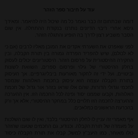
עוד על חיבור ספר הזהר
דומה שבתחום זה כבר נאמר כל מה שיכול היה להיאמר. ומאידך
גיסא אחרי ריבוי הדיונים נותרנו בנקודת ההתחלה. אין שום
הסבר משביע רצון לדרך בה הופיע והתגלה הזהר.
לפני שאפרט את השערתי אקדים את המובן מאליו לרבים (אם כי
לא לכולם), שיש להפריד הפרדה גמורה בין תורת הקבלה, ובין
החקירה ההיסטורית על פרסום הזהר. היסטוריונים יכולים לעסוק
בחלק ההיסטורי של גילוי ופרסום ספרים, השוואת לשונות
וביטויים, ועל ידי זה לחקור מאורעות ביבליוגרפיים. אך העיסוק
בתורת הקבלה עצמה הוא עיסוק בחכמת האלוהות שנמסר
לחכמי וגדולי הדורות, שהם אלו שראו בזהר אור גדול של חכמת
האלוהות, וקבעו שממנו יסוד ופינה לכל החכמה הזו. אין ההערכה
וההערצה לחכמה הזו תלויים כלל במחקר ההיסטורי, אלא אך ורק
בהכרעת הראשונים כמלאכים.
אף מאמרי זה עניין לו לחלק ההיסטורי בלבד, ואין לו שום השלכות
על מעמדה של תורת הקבלה. וכנודע, גם החכמים שטענו שהזהר
כולו מאוחר, כמו היעב"ץ למשל, קבלו את תורת הקבלה כיסוד