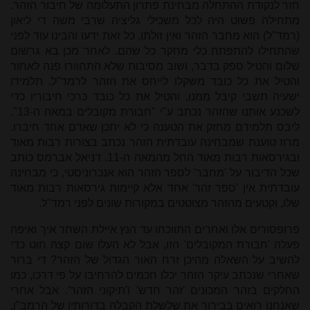
חזר לנקודת ההתחלה מבחינת פתרון התעלומה של חיבור הזהר.
מתחילה פשוט היה לכל משכילי גליציה שרבי משה די ליאון
(רמד"ל) הוא מחבר הזהר ואין זולתו, כל זאת ידעו והבינו עוד לפני
שהתחילו להתפתח כלי מחקר כל שהם. לאחר מכן בא גרשום
שלום והטיל ספק בדבר, ושוב מסיבות שלא התחוורו פנה לאחור
והטיל את כל כובד משקלו לייחס את הזהר לרמד"ל. תלמידו
ישעיה תשבי קיבל ממנו, והטיל את כל כובד כרכי חיבוריו כדי
לשכנע אותנו שהזהר נכתב ע"י "חבורת מקובלים במאה ה-13".
ליבס תלמידם מחזק את הטענה כי לא יתכן שאדם אחד חיברו.
מרוז טוענת שמבחינה עובדתית הזהר נכתב בצורות רבות מאוד
ובגירסאות רבות מאוד החל מהמאה ה-11. דניאל אברמס כותב
שכל הדיבור על 'מחבר' לספר הזהר הוא אנכרוניסטי, כי מבחינה
עובדתית אין 'ספר זהר' אחד אלא קיימות גירסאות רבות מאוד
שלו, וקטעים מהזהר מצוטטים במקורות שונים לפני רמד"ל.
פרופסורים אלו ואחרים התווכחו עד הנץ איילת השחר איך ואיפה
פעלה 'חבורת המקובלים' הזו, אבל לא העלו שום קצה חוט כדי
להשיב על השאלה מהיכן זרח האור הגדול של הזהר? די ברור
שאחרי שנכתב עיקר הזהר יכלו חכמים להרחיבו על פי דרכו, כמו
החלקים בזהר המכונים 'זהר חדש' ו'תיקוני הזהר'. אבל אחרי
שאנחנו רואים בבירור את שלשלת הקבלה בדורותיו של הרמב"ן,