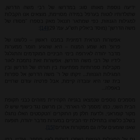
ידיעה נוספת מאותו סוג: במדרשו של רבי משה הדרשן,
שתולדותיו לוטות בערפל במידה מסויימת, מוצאים אנו הקבלות
למגילות הגנוזות, כפי שמתאר חננאל מאק בספרו "מסודו של
משה הדרשן" (מוסד ביאליק תש"ע, עמ' 29)
[14]
:
אפשרות הנראית דמיונית במבט ראשון – כלשונו של
פרופ' תא שמע המנוח – היא שהגיע חומר ממערות
מדבר יהודה לאירופה בימי הביניים המוקדמים והתגלגל
לידיו של רבי משה הדרשן. אפשרות זאת נתמכת לאור
מקבילות ספרותיות מפתיעות בין תורתו של הדרשן ובין
המגילות הגנוזות... זיקתו של ר' משה הדרשן אל ספרות
בית שני היא עובדה קיימת, אבל פרטיה עודם שרויים
באפלה...
מסמכים נוספים שנמצאו בגניזה הקהירית מזוהים כבני תקופת
הבית השני, כמו 'מסמך לוי הארמי', וכן מרשם נגד כישוף שיש לו
מקור קומראני, ולדעת חלק מן החוקרים 'הטקסטים האלו נתגלו
בשלב כלשהו בתחילת ימי הביניים במערות מדבר יהודה, תופעה
שאנו שומעים עליה גם ממקורות אחרים'
[15]
.
גם על המגילות הגנוזות נשפכו דיותות לאין מספר, ועדיין, כמו