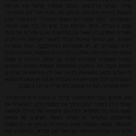
קהיר. הקראי קירקיסאני באחד מספריו מתאר את הכיתות
השונות ביהדות הקדומה, וביניהן הוא מזכיר את "כת המערות",
המכונה כך "מפני שספריהם נמצאו במערה". קירקיסאני מציין
שכת זו נבדלה מיתר הכיתות בכך שיש לה לוח שנה מיוחד,
וספריה עוסקים בין השאר גם בפירושים שונים ומוזרים של כתבי
הקודש. ישנן עדויות ברורות שבידי ראשוני הקראות היו כתבים
רבים המוכרים לנו רק מהמגילות הגנוזות
[12]
. הוכח שספרות
אפוקריפית מסויימת רווחה בבבל ובפרס בתקופת הגאונים סביב
המאה השמינית והקראים הכירו גם אותה, והיכרות זו הקלה
עליהם לקבל את החלקים מהמגילות הגנוזות שפגשו כשהגיעו
לירושלים במאה התשיעית. לדעת יגאל ידין הידיעות על הגילויים
המוקדמים הללו מסבירות את העובדה שכמה מן המערות נמצאו
ריקות ממגילות, למרות שנתגלו בהן שרידי כדים רבים
[13]
.
נתון מדהים נוסף ניתן להסבר בדרך זו. בשנת ת"ח פרסם רבי
נפתלי הירץ בספרו 'עמק המלך' את 'מסכת כלים', המתארת את
מקום גניזת כלי המקדש. והנה עם פיענוחה של מגילת הנחושת
שהתגלתה במערות ים המלח בשנות השישים של המאה
הקודמת, נמצאו הקבלות שאינן יכולות להיות מקריות בין 'מסכת
כלים' לבין מגילת הנחושת. חנן אשל וזאב ספראי, במאמרם: 'אלו