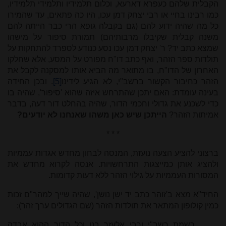
הקבלית שלהם כעפרא דארעא, וכלום תלמידיו ותלמידי תלמידיו,
כמו רבינו בחיי או רבי יצחק דמן עכו, היו כה פתאים, עד שהמירו
כל מה שהיה ידוע להם (גם בקבלה גופא הרי כבר הייתה להם
משנה קבלית שקיבלו מרבותיהם) תמורת סיפור על מישהו
שמצא כתב יד? ר' יצחק דמן עכו נסע כנודע לספרד להתחקות על
תולדות ספר הזהר, ואף כתב דו"ח מפורט על המסע, אלא שחלקו
האחרון של הדו"ח, בו מתואר מה הביא אותו למסקנה לקבל את
הזהר כחיבור הקשור ברשב"י, לא הגיע לידינו
[5]
. ובכן החידה
בעינה עומדת: האם יתכן שהתרחש איזה שהוא 'סיפור', שהיה בו
כדי לשכנע את גדולי וחכמי הדור, שהיה בהחלט דור דעה, בדבר
אמיתות הזהר?
הייתכן שיש כאן משהו שאנחנו לא יודעים?
* * *
ברצוני להציע הצעה נועזת, המנסה לבחון מחדש אגדות עממיות
ולהציג אותן כמייצגות התרחשויות. אנסה לקרוא מחדש את
המסורות העממיות על גילוי הזהר ללא דעות קדומות.
החיד"א מצא ב'זוהר כתב יד ישן נושן', שהיה שייך למהר"ם זכות
כמין קולופון המתאר את תולדות הזהר (שם הגדולים ערך זהר):
כשמת רשב"י ורבי אלעזר בנו וכל הדור ההוא אבדה