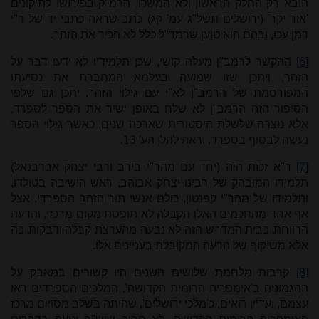
הובא רק החלק הראשון ולא המשכו. הרמ"ק בפירושו לתיקונים
'אור יקר' (ירושלים תשל"ג עמ' קג) כתב שראה כתבי יד של ר"י
דמן עכו, ובהם הוא טוען שרמד"ל כלל לא הכיר את הזהר.
[6]
ההקשר לרמב"ן מעלה קושי, שכן תלמידיו לא ידעו דבר על
הזהר, ויתכן שזו שמועה בעלמא המחברת את נסיעתו
המפורסמת של הרמב"ן לא"י עם גילוי הזהר. יתכן גם שלפי
הסיפור הזה הרמב"ן לא שלח באופן ישיר את הספר לספרד,
אלא נוצרה שלשלת היסטורית שארכה שנים, כאשר גילוי הספר
נעשה לבסוף בספרד. וראה להלן הע' 13.
[7]
ר"א זכות היה (יחד עם מהר"י בירב ורבי יצחק אברבנאל)
תלמידו המובהק של רבינו יצחק אבוהב, ראש הישיבה בטולדו,
ותלמידו של מהר"י קפנטון, כולם אנשי תור הזהב הספרדי. אצל
אף אחד מהחכמים האלו הקבלה לא תופסת מקום מרכזי, והדעה
הרווחת בבית המדרש הזה לא נבעה מהערצת קבלה ודבקות בה
אלא משיקוף של הדעה המקובלת בעניינים אלו.
[8]
קרבות מלחמת שלושים השנים היו קשורים במאבק על
ההגמוניה ב'אימפריה הרומית הקדושה'. המלכים הספרדים ראו
עצמם, ועדיין רואים, כ'מלכי ירושלים', שהיתה בשלב מסויים מרכז