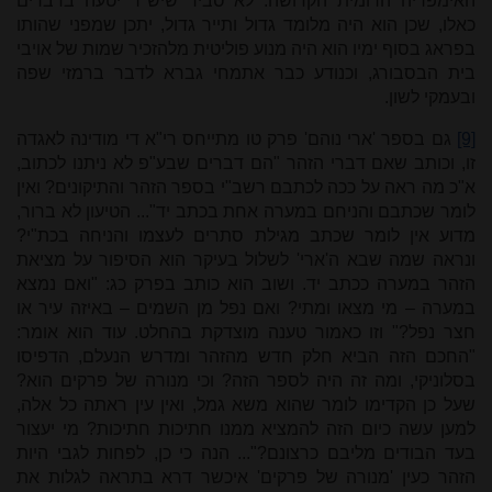
האימפריה הרומית הקדושה. לא סביר שיש"ר יטעה בדברים
כאלו, שכן הוא היה מלומד גדול ותייר גדול, יתכן שמפני שהותו
בפראג בסוף ימיו הוא היה מנוע פוליטית מלהזכיר שמות של אויבי
בית הבסבורג, וכנודע כבר אתמחי גברא לדבר ברמזי שפה
ובעמקי לשון.
[9]
גם בספר 'ארי נוהם' פרק טו מתייחס רי"א די מודינה לאגדה
זו, וכותב שאם דברי הזהר "הם דברים שבע"פ לא ניתנו לכתוב,
א"כ מה ראה על ככה לכתבם רשב"י בספר הזהר והתיקונים? ואין
לומר שכתבם והניחם במערה אחת בכתב יד"... הטיעון לא ברור,
מדוע אין לומר שכתב מגילת סתרים לעצמו והניחה בכת"י?
ונראה שמה שבא ה'ארי' לשלול בעיקר הוא הסיפור על מציאת
הזהר במערה ככתב יד. ושוב הוא כותב בפרק כג: "ואם נמצא
במערה – מי מצאו ומתי? ואם נפל מן השמים – באיזה עיר או
חצר נפל?" וזו כאמור טענה מוצדקת בהחלט. עוד הוא אומר:
"החכם הזה הביא חלק חדש מהזהר ומדרש הנעלם, הדפיסו
בסלוניקי, ומה זה היה לספר הזה? וכי מנורה של פרקים הוא?
שעל כן הקדימו לומר שהוא משא גמל, ואין עין ראתה כל אלה,
למען עשה כיום הזה להמציא ממנו חתיכות חתיכות? מי יעצור
בעד הבודים מליבם כרצונם?"... הנה כי כן, לפחות לגבי היות
הזהר כעין 'מנורה של פרקים' איכשר דרא בתראה לגלות את