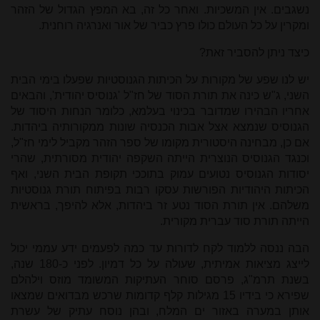
נשגבים. אין המשכיות. ואחר כל זה, בא המפץ הגדול של הזהר
ומקרין על כל העולם כולו פרץ כביר של אור ואנרגיה רוחנית.
כיצד ניתן להסביר זאת?
יש לנו שפע של מקורות על הכיתות הגנוסטיות שפעלו בימי הבית
השני, ג"ש כינה את תורת הסוד של חז"ל 'גנוסיס יהודית', והבאים
אחריו הבהירו שמדובר בכינוי בעלמא, כלומר הנחות היסוד של
הגנוסיס שנמצא אצל אבות הכנסיה שונות ממקורותיה ביהדות.
אם כן, מבחינה היסטורית מקומו של ספר הזהר מקביל לימי חז"ל,
וכנגד הגנוסיס הנוצרית הייתה השקפה יהודית מסורתית, שהרי
יסודות הגנוסיס נטועים עמוק בתוככי תקופת הבית השני, ואף
הכיתות היהודיות הפורשות עסקו רבות בפיתוח תורת גנוסטיות
משלהם. אין תורת הסוד נטע זר ביהדות, אלא להיפך, בראשית
הייתה תורת סוד עברית מקורית.
הבה ננסה ללמוד לקח לדורות עד כמה לפעמים ידע עממי יכול
לייצג מציאות אמיתית, שעולה על כל דמיון. לפני כ-180 שנה,
בשנת תרמ"ג, פרסם סוחר העתיקות המשומד מוזס וילהלם
שפירא כי בידיו 15 מגילות קלף קדומות שרכש מבדואים שמצאו
אותן במערה באזור ים המלח, ובהן נוסח עתיק של עשרת