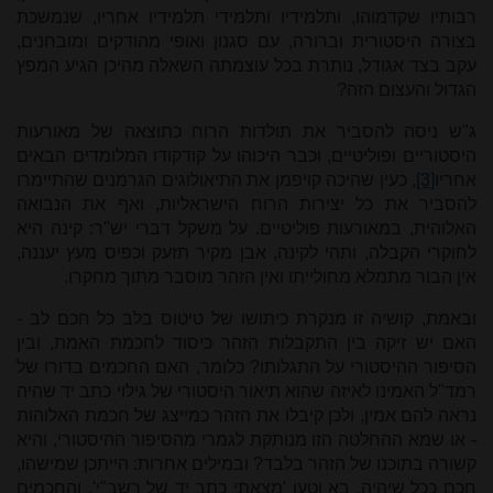
רבותיו שקדמוהו, ותלמידיו ותלמידי תלמידיו אחריו, שנמשכת
בצורה היסטורית וברורה, עם סגנון ואופי מהודקים ומובחנים,
עקב בצד אגודל, נותרת בכל עוצמתה השאלה מהיכן הגיע המפץ
הגדול והעצום הזה?
ג"ש ניסה להסביר את תולדות הרוח כתוצאה של מאורעות
היסטוריים ופוליטיים, וכבר היכוהו על קודקודו המלומדים הבאים
אחריו
[3]
, כעין שהיכה קויפמן את התיאולוגים הגרמנים שהתיימרו
להסביר את כל יצירות הרוח הישראליות, ואף את הנבואה
האלוהית, במאורעות פוליטיים. על משקל דברי יש"ר: קינה היא
לחוקרי הקבלה, ותהי לקינה, אבן מקיר תזעק וכפיס מעץ יעננה,
אין הבור מתמלא מחולייתו ואין הזהר מוסבר מתוך מחקרו.
ובאמת, קושיה זו מנקרת כיתושו של טיטוס בלב כל חכם לב -
האם יש זיקה בין התקבלות הזהר כיסוד לחכמת האמת, ובין
הסיפור ההיסטורי על התגלותו? כלומר, האם החכמים בדורו של
רמד"ל האמינו לאיזה שהוא תיאור היסטורי של גילוי כתב יד שהיה
נראה להם אמין, ולכן קיבלו את הזהר כמייצג של חכמת האלוהות
- או שמא ההחלטה הזו מנותקת לגמרי מהסיפור ההיסטורי, והיא
קשורה בתוכנו של הזהר בלבד? ובמילים אחרות: הייתכן שמישהו,
חכם ככל שיהיה, בא וטען 'מצאתי כתב יד של רשב"י', והחכמים