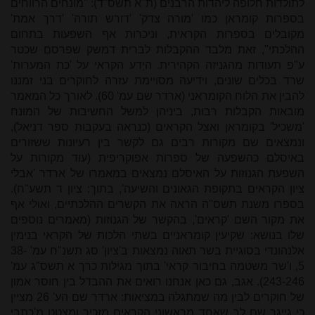
לתולדות חלופה ליהדות הרבנים (ת"א תשס"ד): "מונחים הרווחים
בספרות קומראן כמו 'מורה צדק' 'דורש תורה' 'דרך אמת'
מקובלים בספרות הקראית, וניכרות אף השפעות בתחום
ההלכתי", זאת מלבד ההקבלות לברית דמשק שפרסם שכטר
ע"פ תעודות מהגניזה הקהירית. היֵדע הקראי על 'כת המערות'
שרד בכלים שונים, וידיעה מסויימת עזרה לחוקרים בני זמננו
להבין את הלוח הקומראני (ארדר שם עמ' 60). לאורך כל המאמר
מובאות הקבלות רבות, ביניהן למשל החשיבות של המונח
'משכיל' בקומראן ואצל הקראים (כנראה בעקבות ספר דניאל),
ונמצאים שם מקורות רבים גם לקשר בין רעיונות ששזורים
באיסלם כהשפעה של ספרות אפוקריפית (עוד מקורות על
השפעת הגנוזות על האיסלם נמצאים במאמרו של ארדר 'אבלי
ציון הקראים בתקופת הגאונים והשיעה', בתוך: ציון ד תשע"ח).
בספרו משנת תשס"ה הראה את הקשרים ההלכתיים, ואולי אף
את מקור השם 'קראים', בהקשר של הגנוזות (מאמרים נוספים
שלו בנושא: שקיעין קומראניים בשתי הלכות של הקראי בנימין
אלנהונדי בסוגיית בשר תאוה נמצאות ב'ציון' סג תשנ"ח עמ' 38-
5, ו'שר משטמה בחיבור קראי' בתוך מגילות כרך א תשס"ג עמ'
243-246). אגב, גם כאן אנחנו רואים את ההבדל בין חוסר אמון
של חוקרים לבין מה שמתגלה במציאות: ארדר שם הע' 26 מציין
כי גייגר שם לב שאחד מראשוני הקראים מזכיר ומצטט מ'כתבי