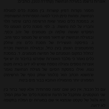
אוצרות נרשמו במגילת הנחושת' (קתדרה 103), כותבים:
מספר נקודות דמיון קושרות בין מסכת כלים למגילת
הנחושת, ומהוות סימן היכר לסוגה הספרותית המשותפת:
א. במסכת כלים נאמר שאת הרשימה כתבו שימור הלוי
וחבריו על לוח נחושת. ב. לפי מסכת כלים הוטמנו כלי
המקדש שעשה שלמה וכן מטמונים של זהב וכסף,
ובמגילת הנחושת יש תיאור מפורש של מטמוני כסף וזהב.
ג. בפיסקה העשירית של מסכת כלים צוין שחלק
מהמטמונים הוטמן בעין כחל, ובמגילת הנחושת נזכרת
'כחלת' כמקום הטמנתם של חמישה מטמונים. ד. במסכת
כלים נאמר כי מלבד האוצרות שפורטו בחיבור זה יש אף
אוצרות נוספים ומגילה נוספת שאיש לא ידעו באיזה מקום
נגנזו, ואילו בפסקת הסיום של מגילת הנחושת נאמר
ש'משנא הכתב הוא' (כלומר עותק נוסף של הרשימה)
המפורט יותר מהמגילה הוחבא בבור מים בינוח.
עם כל הכבוד, אין כאן שום 'סוגה ספרותית' אלא קשר ברור בין
שני הטקסטים. ומתקבל על הדעת ש'מסכת כלים' של עמק המלך
היא גלגול של טקסט שנמצא אי שם במערות ים המלח בתקופה
לא ידועה.