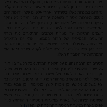
מערות המסתור היהודיות מימי המרד, ונתקלו בממצאים כאלו
באופן תדיר. כך ניתן להסיק בבירור מהעובדה שאנחנו נתקלים
עד היום במערות כאלו ובשרידיהן אחרי אלפיים שנה (ידועות היום
כ-300 מערכות מסתור בשפלת יהודה, רובן הגדול לא נחקר
עדיין). בסמיכות של מאות שנים, הצירוף של היֶדע ההיסטורי
והממצאים בשטח הופך לעובדה היסטורית. והיה, אם נדמיין
לעצמנו התגלות של מגילות וכתבים המתארים את תורת
המושגים הבסיסית של הזהר בסגנונו, ואולי גם מתארים
מאורעות שאירעו לחכמי ארץ ישראל בתקופת המרד, ובפרט אם
יוזכר בהן שמו של רשב"י, היינו יכולים לקבוע שגילוי הזהר הוא
התפתחות של העובדות האלו.
חסרים לנו הרבה נתונים על תקופת המרד, אבל הקשר בין 'דורו
של שמד' ותלמידי ר"ע ובין הצפייה במרכבה בולט וידוע. אפילו
תוך כדי הוצאתם להורג של עשרת הרוגי מלכות עולה רבי
ישמעאל למרום ומקשיב מאחורי הפרגוד. זה הזמן בו רבי עקיבא
יצא בשלום, אלישע בן אבויה קיצץ בנטיעות, ובן זומא נטרד
מדעתו. האם לא יתכן שתלמידי רשב"י או תלמידי תלמידיו יצרו או
שימרו יצירות לאור מסורות מיסטיות יהודיות, ובצורה כל שהיא
השתמרו יצירות אלו באחת ממערות המסתור היהודיות? ואולי
אפילו באחת ממערות המסתור המוכרות לנו גופן
[17]
?