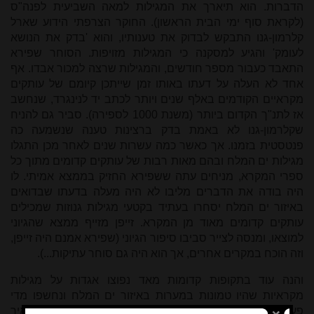
הדברות. הוא תיארך את המגילות למאה השביעית לפנה"ס
(לקראת סוף ימי הבית הראשון). החוקר הצרפתי הידוע שארל
קלרמון-גנו התבקש לבדוק את טענותיו, והוא 'בדק את הנושא
לעומק' והגיע למסקנה כי המגילות מזויפות. הסוחר שפירא
התאבד כעבור מספר חודשים, והמגילות שרצה למכור אבדו
.
אף
אחד לא העלה על דעתו באותו זמן שייתכן קיומם של עותקים
מקראיים הקודמים באלף שנים ויותר לכתב יד לנינגרד, שנחשב
אז לתנ"ך הקדום ביותר (משנת 1000 לספירה). סביר גם להניח
שקלרמון-גנו לא באמת בדק ברצינות טענה שנשמעה כה
פנטסטית בזמנו. אך כאשר כמה עשרות שנים לאחר מכן התגלו
מגילות ים המלח ובהם מאות רבות של עותקים קדומים מתוך כל
ספרי המקרא, מניחים עתה ששפירא החזיק בממצא אמיתי. לו
היה בודה את הדברים מליבו לא היה מעלה בדעתו שבדואים
באיזור ים המלח יסחרו בעתיד בקטעי מגילות גנוזות שמכילים
עותקים קדומים מאוד מן המקרא. זייפן מזייף ממצא שהגיוני
למוצאו, ומנסה לצייר סביבו סיפור הגיוני (שפירא אמנם היה זייפן,
וזה הוכח במקרים אחרים, אך הוא היה גם סוחר עתיקות...).
והנה עוד בתקופות קדומות מאד נפוצו אגדות על מגילות
מקראיות שהיו טמונות במערות באיזור ים המלח ונחשפו מדי
פעם. אוריגינס, מאבות הכנסיה, מתאר במאה השלישית איך