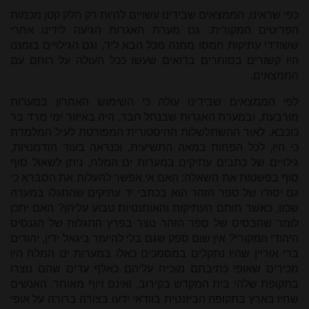
כפי שראינו, הממצאים שבידינו עשויים להיות רק חלק קטן מכמות
הפריטים המקורית. גם מערת האגרות הגיעה לידינו אחרי
ששודדי עתיקות חמסו ממנה מכל הבא ליד, וגם הגילויים בזמננו
היו קשורים בסוחרים בדואים שעשו ככל העולה על רוחם עם
הממצאים.
לפי הממצאים שבידינו עולה כי השימוש האחרון במערות
מורבעת, ובמערת האגרות שבנחל חבר, היה באיזור ימי מרד בר
כוכבא. לאור ההשתלשלות ההיסטורית המפורטת לעיל המלמדת
כי היו, לכל הפחות במאה התשיעית, וכנראה בעוד הזדמנויות,
גילויים של כתבים עתיקים במערות ים המלח, ניתן לשאול סוף
סוף בפשטות את השאלה: האם אי אפשר להעלות את הסברא כי
גם יסודו של ספר הזהר הוא בכתבי יד עתיקים שהתגלו במערה
שכזו, כאשר חותם העתיקות והאותנטיות טבוע עליהן? האם יתכן
לומר שהבסיס של ספר הזהר נוצר בפרץ התגלות של הגנסיס
היהודי המקורי? אין שום ספק שגם בלי להיעזר ביגאל ידין, יהודים
ברי אוריין שהיו נתקלים במסמכים כאלו במערות ים המלח היו
מכירים שאופי כתיבתם מוכיח עליהם כאלף עדים שהם נוצרו
בתקופת שלהי בית המקדש בקירוב, ואינם זיוף מאוחר. האנשים
שחיו בארץ בתקופה הביזנטית בוודאי ידעו בצורה ברורה על אופי