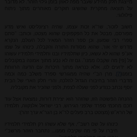
מייצגת חלק מהידע שעבר מפה לאוזן בזמן גילוי הזהר. לא מדובר
על תוצאה מחקרית שהשיגו חוקרים מאוחרים מתוך ניתוח
פילולוגי.
חשוב לזכור, שר"א זכות עצמו, שהיה רציונליסט ואיש מדע
מפורסם, מבטל את כל הפקפוקים שהוא מצטט, וכותב: "סתם
ספרי רבי שמעון. וכן ספר הזהר המאיר לכל העולם, הנקרא
מדרש יהי אור, שהוא מסודות התורה והקבלה, כינוהו על שמו
אע"פ שהוא לא עשאו, כיון שתלמידיו ובנו ותלמידי תלמידיו עשוהו
על [פי] מה שקבלו ממנו". גם זה לא נבע מתוך אמונה במקובלים
לא ידועים לנו, אלא כנראה מתוך היכרות עם הדעה הרווחת
בזמנו
[7]
. מרן הב"י שהיה ממגורשי ספרד משלב כמה וכמה
מדברי הזהר בחיבורו הגדול להלכה, והרי חלק הארי של הבית
יוסף נכתב כנודע לפני שעלה לצפת, ולפני שהכיר את מקובליה.
ההנחה הפשוטה הזו, שהזהר הוא יצירת דורות, נמצאת אצל עוד
חכם מחכמי ספרד שלפני הגירוש, רבי ישראל אלנקווה, תלמידו
של הרא"ש (מצוטט ברב פעלים לר"א בן הגר"א ערך זהר):
כינוהו על שם רשב"י, אף שלא עשהו רק תלמידי תלמידיו
חיברו על פי מה שקיבלו ממנו... נתחבר הזהר מרשב"י