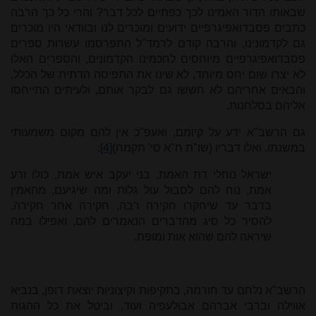
שבאותו הדור האמינו לכך כפתיים לכל דבר? והרי כל כך הרבה
כתבים פסבדואפיגרפיים ידועים ומוכרים לנו ובוודאי היו מוכרים
גם לקדמונינו, והרבה קודם לרמד"ל התפרסמו עשרות ספרים
פסבדואפיגרפיים מיוחסים לחכמינו הקדמונים, והספרים האלו
לא יצרו שום יחס מיוחד, לא שינו את התפיסה הדתית של הכלל,
והבאים אחריהם לא חששו גם לבקר אותם, ולעיתים התייחסו
אליהם בסלחנות.
גם הרשב"א ידע על קיומם, ואעפ"כ אין להם מקום משמעותי
במשנתו. ואלו דבריו (שו"ת ח"א סי' תקמח)
[4]
:
ישראל נוחלי דת האמת, בני יעקב איש אמת, כולו זרע
אמת, נוח להם לסבול עול גלות ומה שיגיעם, מהאמין
בדבר עד שיחקרו חקירה רבה, חקירה אחר חקירה,
להסיר כל סיג מהדברים הנאמרים להם, ואפילו במה
שיראה להם שהוא אות ומופת.
הרשב"א נלחם עד חורמה, בתקיפות וקיצוניות יוצאת דופן, בנביא
אווילה וברבי אברהם אבולעפיה ועוד, וביטל את כל ההגות