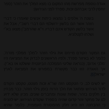
אגדה נוספת מפרשת מהו המקום בו מצא המלך את הזהר (ספר
יוחסין לרבי אברהם זכות, ספרד לפני הגירוש):
בשנת ה' אלפים נ' נמצאו כיתות אנשים שאמרו כי דברי
הזהר אשר הם בלשון ירושלמי הם דברי רשב"י, אבל את
אשר בלשון הקודש אינם דבריו. וי"א שהרמב"ן מצאו בא"י
ושלחו לקטלוניא.
גם המקור הקודם מייחס את גילוי הזהר ל'מלך ממלכי מזרח',
כלומר לא באיזור ספרד, ולפיו הראשונים לבדוק את המציאה היו
'מלכי אדום', (כנראה שליטי הממלכה הביזנטית ששלטו אז בא"י).
אך האגדה הזו כבר מקשרת במפורש את המציאה לארץ
ישראל
[6]
.
יש לשים לב, כי הטקסט הזה שר"א זכות מצטט, טקסט הקודם
לדור הגירוש ומתאר את הלך הרוח בזמן גילוי הזהר, כבר מבחין
בין חלקים בזהר, שפות שונות ומחברים שונים. מכיון שלא ידוע
לנו על מחקר זהר קדום שהיה בספרד שקודם הגירוש, יש להניח
כי ההבחנה הזו היא חלק מהמסורת העממית, כלומר שהיא