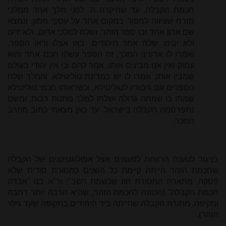
חכמת הקבלה, עד שהיקרה ה' לפני מלך אחד ממלכי
מזרח שציווה לחפור במקום אחד על עסקי ממון, ונמצא
שם ארון אחד ובו ספר הזהר. ושלח למלכי אדום, ולא ידעו
ולא יבינו. שלח אחר היהודים, באו אצלו וראו הספר,
ואמרו לו אדונינו המלך, זה הספר עשהו חכם אחד והוא
עמוק ואין אנו מבינים אותו. אמר להם וכי אין יהודי בעולם
שמבין אותו, אמרו לו יש במדינת טוליטילא. והמלך שלח
הספרים עם גיבוריו לטוליטילא, וכשראוהו חכמי טוליטילא
שמחו בו שמחה גדולה ושלחו למלך מתנות רבות, ומשם
נתפרסמה הקבלה בישראל. עד כאן מצאתי כתוב מהרב
הנזכר.
בניגוד לטענה הרווחת לפעמים אצל אפולוגטיקנים של הקבלה
שחכמת הזהר הייתה קיימת כל השנים כמסורת סודית שלא
פסקה, מתארת המסורת הזו שכשמת רשב"י ור"א בנו "אבדה
חכמת הקבלה" (הכוונה לחכמת הזהר, שהיא הרבה יותר רחבה
ומקיפה, מתורת הקבלה שהייתה ביד היחידים בתקופה שעד גילוי
הזהר).