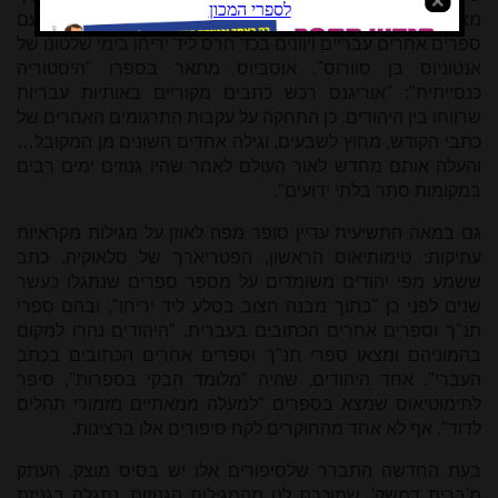
מצא נוסח עתיק של ספר תהילים: "הנוסח השישי נמצא יחד עם
ספרים אחרים עבריים ויוונים בכד חרס ליד יריחו בימי שלטונו של
אנטוניוס בן סוורוס". אוסביוס מתאר בספרו "היסטוריה
כנסייתית": "אוריגנס רכש כתבים מקוריים באותיות עבריות
שרווחו בין היהודים. כן התחקה על עקבות התרגומים האחרים של
כתבי הקודש, מחוץ לשבעים, וגילה אחדים השונים מן המקובל…
והעלה אותם מחדש לאור העולם לאחר שהיו גנוזים ימים רבים
במקומות סתר בלתי ידועים".
גם במאה התשיעית עדיין סופר מפה לאוזן על מגילות מקראיות
עתיקות: טימותיאוס הראשון, הפטריארך של סלאוקיה, כתב
ששמע מפי יהודים משומדים על מספר ספרים שנתגלו כעשר
שנים לפני כן "בתוך מבנה חצוב בסלע ליד יריחו", ובהם ספרי
תנ"ך וספרים אחרים הכתובים בעברית. "היהודים נהרו למקום
בהמוניהם ומצאו ספרי תנ"ך וספרים אחרים הכתובים בכתב
העברי". אחד היהודים, שהיה "מלומד הבקי בספרות", סיפר
לתימוטיאוס שמצא בספרים "למעלה ממאתיים מזמורי תהלים
לדוד". אף לא אחד מהחוקרים לקח סיפורים אלו ברצינות
.
בעת החדשה התברר שלסיפורים אלו יש בסיס מוצק. העתק
מ'ברית דמשק', שמוכרת לנו מהמגילות הגנוזות, נתגלה בגניזת