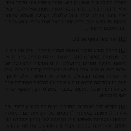
האמת ההיסטורית שאכן כן הוא. הזהר ביסודו אינו חיבור אחד,
אלא הרבה חיבורים נפרדים בגירסאות שונות, ואילו לדברי בעל
'ארי נוהם' הקדים לומר בעל שלשלת הקבלה ששמע שהזהר
בכמות של משא גמל, כדי שיותר ממאה שנה אחריו יבואו אחרים
ויבדו חלקים מהזהר...
[10]
ראה להלן בסוף הע' 13.
[11]
בחז"ל כנודע מוזכר 'מצאתי מגילת סתרים', אבל תמיד ציינו
גם שנמצאה במקור מוסמך: 'מצאתי מגילת סתרים בי ר' חייא',
'מצאתי מגילת סתרים בירושלים'. קיים הסיפור המפורסם של
שבחי בעש"ט על ר' אדם בע"ש שמצא כתבי קבלה במערה, אבל
אין אמונת מעלת הבעש"ט מיוסדת על הסיפור, אלא להיפך,
האמונה במדרגת הבעש"ט היא שהביאה למליצת החסידים שגם
אם לא התרחש כל המתואר בשבחי בעש"ט חובה להאמין שהיה
ראוי להתרחש.
[12]
הקדיש לכך מאמרים ומחקרים רבים ההיסטוריון פרופ' יורם
ארדר, לראשונה במאמרו: "המפגש של הקראות עם המגילות
הגנוזות והספרות האפוקריפית הקרובה לה" (בתוך קתדרה 42,
1987), ולאחרונה בספרו: אבלי ציון הקראים ומגילות קומראן,