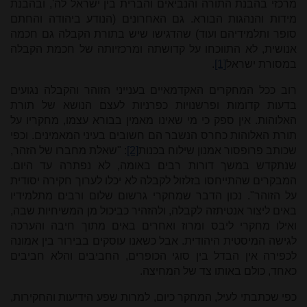
מרכזי בהבנת התורה והנביאים והברית בין ישראל לה', ובהבנת
מידות והנהגות הבורא. גם האחרונים (הנודע ביהודה והחתם
סופר ותלמידיהם ועוד) שהדגישו שיש בתורת הקבלה גם חכמה
אנושית, לא התווכחו על קדושתה ומרכזיותה של חכמת הקבלה
במסורת ישראל
[1]
.
רוב ככל המחקרים האקדמאיים בענייני הזוהר והקבלה נגועים
בדעות קדומות ופרשנויות כפרניות לעצם הנושא של תורת
האלוהות. אין ספק כי מי שאינו מאמין בבורא עצמו, מחקריו על
תורת האלוהות כחרס הנשבר הם חשובים בעיני המאמינים. וכפי
שכותב פרופסור אמנון שילוח בכנות
[2]
: "שאלת מחברו של הזהר,
שנתקדש במשך דורות רבים באומה, לא נפתרה עד היום.
המבקרים שהתייחסו בזלזול לקבלה לא יכלו לערוך חקירה יסודית
על הזוהר". נכון הדבר שמחקרי גרשום שלום ורבים מתלמידיו
באים ליצור אנטיתזה לקבלה, ולהזהיר כביכול מן המשיחיות שבה,
ואילו מחקרי ליבס ומרוז ואחרים באים מתוך חיבה והערכה
לגישה המיסטית היהודית. אבל כשאנו עוסקים בבירור בין אמונה
לכפירה אין הבדל בין סוגי הכופרים, החביבים והלא חביבים
כאחד, כולם באותו צד של המחיצה.
כפי שכתבתי לעיל, המחקר כיום, למרות שפע הידיעות והחקירות,