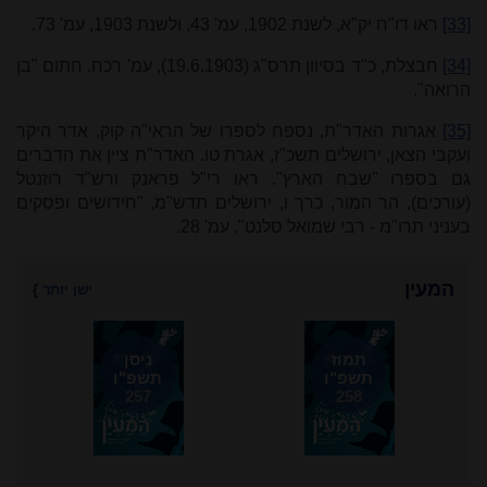
[33]
ראו דו"ח יק"א, לשנת 1902, עמ' 43, ולשנת 1903, עמ' 73.
[34]
חבצלת, כ"ד בסיוון תרס"ג (19.6.1903), עמ' רכח. חתום "בן
הרואה".
[35]
אגרות האדר
"
ת, נספח לספרו של הראי"ה קוק, אדר היקר
ועקבי הצאן, ירושלים תשכ"ז, אגרת טו. האדר"ת ציין את הדברים
גם בספרו "שבח הארץ". ראו רי"ל פראנק ורש"ד רוזנטל
(עורכים), הר המור, כרך ו, ירושלים תדש"מ, "חידושים ופסקים
בעניני תרו"מ - רבי שמואל סלנט", עמ' 28.
המעין
ישן יותר
}
תמוז
ניסן
תשפ"ו
תשפ"ו
257
258