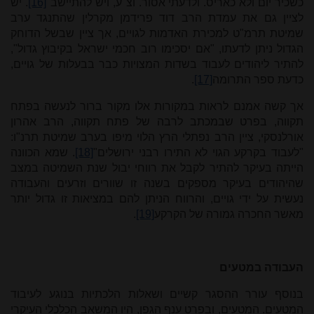
כשכיר יום ולא כאריס. ולדעתי אסור. וצ"ע, ויש להתיישב"
[16]
. יש
לציין גם את עמדת הרב דוד פרידמן מקרלין שהתנגד ערב
שמיטת תרמ"ט למכירת האדמות לגויים, אך ציין שבשל הדוחק
הגדול ניתן לדעתו, "אם יסכימו רוב חכמי ישראל בקיבוץ גדול",
להתיר ליהודים לעבוד בשדות המצויות כבר בבעלות של גויים,
כדעת ספר התרומה
[17]
.
אך קשה אמנם לראות במקורות אלו מקור ברור לנעשה בפתח
תקווה, בפרט שבמכתב לרבה של פתח תקווה, הרב אהרון
אורלנסקי, ציין הרב נפתלי הרץ הלוי מיפו בערב שמיטת תרנ"ו:
"לעבוד בקרקע הגוי לא התירו רבני ירושלים"
[18]
. שמא הכוונה
הייתה בעיקר להתיר לקבל את רווחי יבול שנת השמיטה במצב
שהיהודים בעיקר מספקים בשנה זו שוורים וזרעים והעבודה
נעשית על ידי גויים, והרווח הניתן להם במציאות זו גדול יותר
מאשר החכרה גמורה של הקרקע
[19]
.
העבודה במטעים
בנוסף עורר ההסגר קשיים ושאלות הלכתיות בנוגע לעיבוד
המטעים. המטעים, ובפרט ענף הגפן, היו המשאב הכלכלי העיקרי