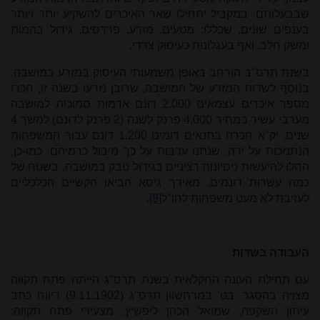
שבבעלותם. במקביל יתחילו שאר האיכרים להשקיע יותר ויותר
בענפים שונים, שכללו: מטעים, מזרע, פרדסים, גידול בהמות
ומשק חלב, ואף בעגלונות כעיסוק צדדי.
בשנת תרס"ב הורחב באופן משמעותי העיסוק במזרע במושבה.
בנוסף לשדות המזרע של המושבה, שרובן נזרעו בשנה זו, חכרו
מספר איכרים עצמאים 2,000 דונם אדמות סמוכות למושבה
מערבי עשיר במחיר 4,000 פרנק לשנה (2 פרנק לדונם) למשך 4
שנים. יק"א חכרה בתנאים דומים 1,200 דונם עבור המשפחות
הנתמכות על ידה, שנתנו ערבות על כך מיבול כרמיהם. כמו-כן,
החלו להיעשות ניסיונות רציניים בגידול טבק במושבה, בשטח של
כמה עשרות דונמים. מאידך גיסא הביאו הקשיים הכלכליים
לעזיבת לא מעט משפחות לחו"ל
[9]
.
העבודה בשדות
עם תחילת העונה החקלאית בשנת תרס"ג הייתה פתח תקווה
מצויה בהסגר. בט' במרחשוון תרס"ג (9.11.1902) דיווח כתב
עיתון השקפה, שמואל הכהן ליפשיץ, מצעירי פתח תקווה: