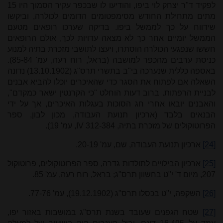
לפקיד ד"ר יצחק לוי ביפו, והודיעו לו שבכפר עקיר הסמוך היו 15
מתים מתחילת החודש מסימפטומים הדומים לכולרה, וביקשו
שידווח על כך לממשל ביפו. בדיקה שערכו רופאים מטעם
הממשל יומיים אחר כך לא מצאה עדויות לכך, אולם הרופאים
חששו שנפגעי הכולרה הוסתרו, ויעצו לתושבי מזכרת בתיה למנוע
כניסת ערבים מהכפר למושבה (בראל, רוח רעה, עמ' 85-84).
באספה כללית שנערכה בי"ב בתשרי תרס"ג (13.10.1902) נדונה
השאלה אם לפתוח את הסגר כדי שהאיכרים יוכלו להביא אבנים
לבניית הרפתות. ברוב דעות הוחלט "כי הקרנטין ישאר כמקדם",
והאבנים יובאו אחרי חג הסוכות בעגלות האיכרים, אך על ידי
הבנאים בלבד (ארכיון תנועת העבודה, מכון לבון, ספר
הפרוטוקולים של מזכרת בתיה, 312-384
IV
, עמ' 19).
[24]
ארכיון תנועת העבודה, שם, עמ' 20-19.
[25]
ארכיון הבילויים לתולדות גדרה, ספר הפרוטוקולים, פרוטוקול
207, מיום ד' י"ט בחשוון תרס"ג; בראל, רוח רעה, עמ' 85.
[26]
השקפה, י"ט בכסלו תרס"ג (19.12.1902), עמ' 77-76.
[27]
שטח הגפנים שעובד בשנת תרס"ג במושבות באזור יפו,