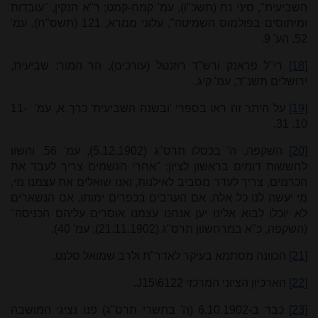
השביעית", סיני נח (תשכ"ו), עמ' קמח-קמט; ר"א הנקין, "עובדות
ומיתוסים בפולמוס השמיטה", עלוני ממרא, 121 (תשס"ח), עמ'
52, הע' 9.
[18]
רי"ל פראנק ורש"ד רוזנטל (עורכים), הר המור: שביעית,
ירושלים תשנ"ד, עמ' קיג.
[19]
על היתר זה ראו בספרי 'ובשנה השביעית' כרך א, עמ' 11-
10, 31.
[20]
השקפה, ה' בכסלו תרס"ג (5.12.1902), עמ' 56. והשוו
לחששות דומים בראשון לציון: "אחרי הגשמים צריך לעבד את
הכרמים, צריך לעדר מסביב לאילנות, ואנו שואלים את עצמנו מי,
מי יעשה לנו כל אלה, אם הערבים בכפרים ימותו, אם הנשארים
לא יוכלו לבוא אלינו יען אנחנו עצמנו אוסרים עליהם הכניסה"
(השקפה, כ"א במרחשוון תרס"ג (21.11.1902), עמ' 40).
[21]
הכוונה מסתמא בעיקר לאדר"ת ולרב שמואל סלנט.
[22]
הארכיון הציוני המרכזי
J15\6122
.
[23]
כבר ב-6.10.1902 (ה' בתשרי תרס"ג) פנו נציגי המושבה