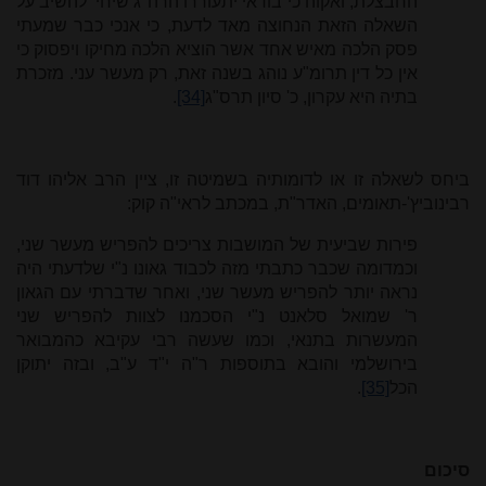
החבצלת, ואקוה כי בודאי יתעוררו הרה"ג שיחי' להשיב על
השאלה הזאת הנחוצה מאד לדעת, כי אנכי כבר שמעתי
פסק הלכה מאיש אחד אשר הוציא הלכה מחיקו ויפסוק כי
אין כל דין תרומ"ע נוהג בשנה זאת, רק מעשר עני. מזכרת
בתיה היא עקרון, כ' סיון תרס"ג
[34]
.
ביחס לשאלה זו או לדומותיה בשמיטה זו, ציין הרב אליהו דוד
רבינוביץ'-תאומים, האדר"ת, במכתב לראי"ה קוק:
פירות שביעית של המושבות צריכים להפריש מעשר שני,
וכמדומה שכבר כתבתי מזה לכבוד גאונו נ"י שלדעתי היה
נראה יותר להפריש מעשר שני, ואחר שדברתי עם הגאון
ר' שמואל סלאנט נ"י הסכמנו לצוות להפריש שני
המעשרות בתנאי, וכמו שעשה רבי עקיבא כהמבואר
בירושלמי והובא בתוספות ר"ה י"ד ע"ב, ובזה יתוקן
הכל
[35]
.
סיכום