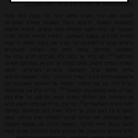
הכנסתם כאמור של פועלים ערבים עוד בזמן הסגר
[27]
.
לעומת זאת יבולי השדה נפגעו יותר, אך המצב היה שונה
במושבות השונות. לדוגמא בשתי מושבות המזרע העיקריות
שבאזור יפו, פתח תקווה ומזכרת בתיה (עקרון), הוחכרו אדמות
המזרע לערבים, בשנת השמיטה. ליפשיץ מפתח תקווה הזכיר
בחודש שבט ש"לשדותינו בני חורין אנו בשנה הזאת, כי שנת
השמיטה הכריחה אותנו לתת את השדות להערביים
[28]
באריסות"
. לא ברור עד כמה יכלו הערבים לזרוע עתה את
השדות בפתח תקווה, והאם טופלו על ידם או בעזרתם השדות
עליהן סיכמו ערב השמיטה בכפרים הערביים. יהושע
אייזנשטט-ברזילי ציין בי' באייר תרס"ג כי "מפני השמיטה לא זרעו
בפ"ת כלל, אך את החציר הצומח על האדמה השובתת הם
[29]
קוצרים, והוא מספוא טוב לבהמה"
. בדו"ח יק"א צוין שכתוצאה
מן השמיטה יבול הפלחה בפתח תקווה כה קטן, עד שלא ניתן
[30]
לתת נתונים משמעותיים
. עוד צוין בדו"ח שבפתח תקווה נזרעו
בשנה זו 18 דונם טבק, וכי היבול הזעיר נבע מהאיחור בזריעה
ובשל השמיטה, שכן ההיתר מרבני ירושלים הגיע באיחור. קשה
לדעת באיזה היתר מדובר. בהמשך הדו"ח צוין שנעשו ניסיונות
גידול נוספים במושבה, של טומבק (טבק לנרגילה) ואניס. קשה
לדעת מי עמד מאחורי הניסיונות, ועל בסיס איזה היתר נעשו.