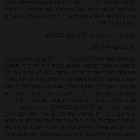
[3]
ראו שם, עמ' 157-142. על בני מושבות הגליל התחתון שמתו
בטבריה, ראו שם, בעמ' 119, ובמאמרי "שמיטת תרס"ג ביבנאל:
פרק בתולדות ההתיישבות היהודית בגליל התחתון", אורשת ח
(תשע"ח), עמ' 57.
[4]
בראל, רוח רעה, עמ' 113, 117, 151-150.
[5]
שם, עמ' 149-144.
[6]
על פי הנחייתו של הרב נפתלי הרץ הלוי נמכרו המטעים ערב
שמיטה זו באופן מורכב. העצים נמכרו לגוי על מנת לעוקרן,
בתוספת תנאי שאם יעבור הזמן הנקוב והלה לא יעקור אותן אזי
ייקנו לו אדמות המטעים לשנתיים כבר מזמן המכירה. הרב נפתלי
הרץ הלוי נפטר בי"ד בסיוון תרס"ב, והטיפול בנושא נמסר לחתנו
הדיין הרב יוסף צבי הלוי, בתיאום עם רבני ירושלים האדר"ת
והרב שמואל סלנט (ראו בספרי 'ובשנה השביעית', כרך ב, הר
ברכה תשפ"א, עמ' 279-278, 284-283). ההנחיות שערך הרב
יוסף צבי הלוי, היו בעיקרן ההוראות שהורה חותנו כבר ערב
השמיטה הקודמת, ולפיהן המלאכות זיבול וחריש בכרמים, זמירת
הענפים המיותרים, הרכבת הגפנים, נטיעת גפנים במקום אלו
שמתו ונטיעת שתילים שהיו עד עתה במשתלה - תיעשינה רק על