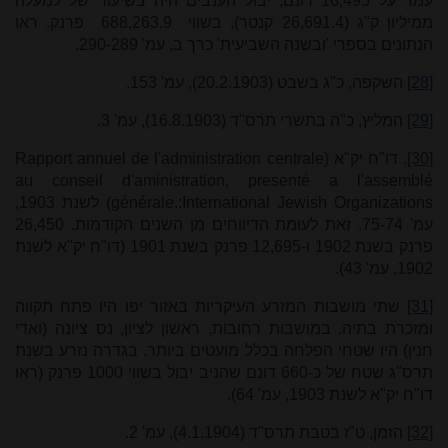
עמד על 16,495 דונם, יבול הענבים היה בשיעור של למעלה
ממיליון ק"ג (26,691.4 קנטר), בשווי 688,263.9 פרנק. ראו
הנתונים בספרי 'ובשנה השביעית' כרך ב, עמ' 290-289.
[28]
השקפה, כ"ג בשבט (20.2.1903), עמ' 153.
[29]
המליץ, כ"ה בתשרי תרס"ד (16.8.1903), עמ' 3.
[30]
. דו"ח יק"א (
Rapport annuel de l'administration centrale
au conseil d'aministration, presenté a l'assemblé
générale.:International Jewish Organizations
) לשנת 1903,
עמ' 75-74. זאת לעומת הדיווחים מן השנים הקודמות. 26,450
פרנק בשנת 1902 ו-12,695 פרנק בשנת 1901 (דו"ח יק"א לשנת
1902, עמ' 43).
[31]
שתי מושבות המזרע העיקריות באזור יפו היו פתח תקווה
ומזכרת בתיה. במושבות רחובות, ראשון לציון, נס ציונה (ואדי
חנין) היו שטחי הפלחה בכלל מועטים ביותר. בגדרה נזרע בשנת
תרס"ג שטח של כ-660 דונם שהניב יבול בשווי 1000 פרנק (ראו
דו"ח יק"א לשנת 1903, עמ' 64).
[32]
הזמן, ט"ז בטבת תרס"ד (4.1.1904), עמ' 2.