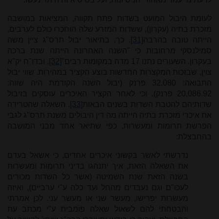
לעומת היבול המועט בשדות פתח תקווה, המציאות במושבה
מזכרת בתיה (עקרון), ששדות המזרע שלה הוחכרו כולם לערבים,
הייתה טובה בהרבה
[31]
. כך, בתיאור יבול תרס"ג ציין משה
סמילנסקי מרחובות כי "השנה האחרונה הייתה שנת ברכה
בעקרון. השעורים נתנו 17 מדה במקומות רבים"
[32]
, ובדו"ח יק"א
צוין, שבזכות המקצרות החדשות בוצע הקציר במהירות. שווי יבול
התבואה: 32,080 פרנק (יבול השנה הקודמת היה שווה:
20,086.92 פרנק). וכי לאחר הקציר האיכרים עוסקים בזיבול
שדותיהם להטבת השדות בשנים הבאות
[33]
. השאלה שהטרידה
את איכרי מזכרת בתיה הייתה מה דין היבולים משנת תרס"ג לגבי
הפרשת תרומות ומעשרות, כפי שתיאר אחד מבני המושבה
בהחבצלת:
נדרשתי לאשר בקשוני איכרים אחדים, כי אשאל בעדם
את השאלה הזאת, איך יתנהגו בדיני תרומות ומעשרות
בשנה הזאת שנת השמיטה (אשר כל השדות מכורים
לעכו"ם וגם נעבדים מהחל ועד כלה ע"י ערביים), ואיזה
מעשרות יפרישו, מעשר שני או מעשר עני. לכן אמרתי
והבטחתי להם לשאול שאלה פומבית ע"י מכתב עת