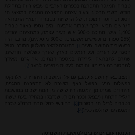
טבריה. המגפה התפרצה בכפרים הערביים שבאזור זה בתחילת
חודש תשרי תרס"ג ובעיר עצמה התפרצה המגפה במוצאי חג
הסוכות. חוסר המוכנות של הרשויות בטבריה ותנאיי התברואה
הגרועים הביאו לכך שבתוך ארבעה ימים נספו באזור טבריה
1,400 איש, מתוכם כ-600 איש בעיר עצמה, כמחציתם יהודים
(255 ספרדים וכשישים אשכנזים, וכ-300 מוסלמים). מדובר היה
בכעשירית מתושבי העיר
[1]
. בתגובה למצב השלטון התורכי הטיל
הסגר על הערים ועל הנמלים בארץ שערך כשלושה חודשים,
שתרם לתברואה ולירידה במספר המתים, אך גרם מאידך
למחסור במוצרי מזון וחימום, לעליית מחירים ולרעב
[2]
.
המצב בארץ השפיע כמובן גם על המושבות היהודיות, ואלו נקטו
בפעולות מנע. בפועל באף מושבה לא התפרצה המגפה,
והיחידים שמתו מן המגפה היו שישה מן המתיישבים במושבות
הגליל התחתון (יבנאל וכפר תבור), שנדבקו במחלה בעת ששהו
בטבריה לרגל חג הסוכות
[3]
. בחודשי כסלו-טבת תרס"ג שככה
המגפה עד שחלפה כליל
[4]
.
הכנסת עובדים ערבים למושבות והשמיטה