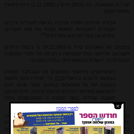
של רוב המושבות. בא' בכסלו תרס"ג (1.12.1902) דיווח ליפשיץ
מפתח תקווה:
עבודת הכרמים הולכת וקרובה. הדאגה לעובדים ערביים
הנצרכים להעבודות השונות נוקרת את מוח האכרים,
[20]
ובפרט את בעלי הכרמים והפרדסים
.
ממכתב של האגרונום בריל מ-19.12.1902 (ו' בכסלו תרס"ג)
לשם-טוב פריינטה עולה שמציאות זו הביאה את איכרי המושבה
לפנות לרבני ירושלים בבקשת היתר עבודה בגפנים:
הקולוניסטים [=תושבי המושבה] פנו בנובמבר האחרון
בבקשה לרבנים בירושלים
[21]
כדי שיתירו להם לעשות
בעצמם את כל המלאכות בגפנים, מפני שראו סיכון
להשתמש בשירותי הערבים מחשש הדבקה. הרבנים נתנו
תשובה שלילית. בשל תשובה זו הקולוניסטים החלו
[22]
להעסיק את הערבים
.
למעשה, הוכנסו ערבים גם למושבות אחרות בהן היו חסרות
ידיים עובדות, ואולי זה מה שתרם להחלטת הרבנים. כך, במזכרת
בתיה התלבטו כיצד לפעול בהגיע זמן העבודה בשדות, שכן היה
[23]