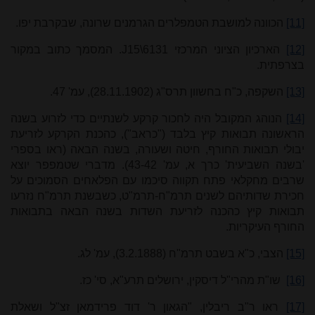
[11]
הכוונה למושבת הטמפלרים הגרמנים שרונה, שבקרבת יפו.
[12]
הארכיון הציוני המרכזי
J15\6131
. המסמך כתוב במקור
בצרפתית.
[13]
השקפה, כ"ח בחשוון תרס"ג (28.11.1902), עמ' 47.
[14]
הנוהג המקובל היה לחכור קרקע לשנתיים כדי לזרוע בשנה
הראשונה תבואות קיץ בלבד ("כראב"), כהכנת הקרקע לזריעת
יבולי תבואות החורף, חיטה ושעורה, בשנה הבאה (ראו בספרי
'בשנה השביעית' כרך א, עמ' 43-42). מדברי שטמפפר יוצא
שרבים מחקלאי פתח תקווה סיכמו עם הפלאחים הסמוכים על
חכירת שדותיהם לשנים תרמ"ח-תרמ"ט, כשבשנת תרמ"ח נזרעו
תבואות קיץ כהכנה לזריעת השדות בשנה הבאה בתבואות
החורף העיקריות.
[15]
הצבי, כ"א בשבט תרמ"ח (3.2.1888), עמ' לג.
[16]
שו"ת מהרי"ל דיסקין, ירושלים תרע"א, סי' כז.
[17]
ראו ר"ב ריבלין, "הגאון ר' דוד פרידמאן זצ"ל ושאלת