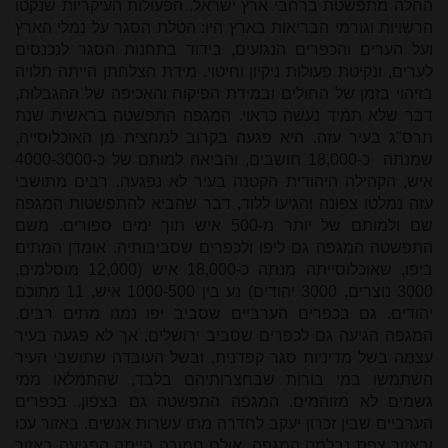
החלה מתפשטת ברחבי ארץ ישראל. הפעולות העיקריות שנקטו
הרשויות וגורמי הבריאות בארץ היו: הטלת הסגר על נמלי הארץ
ועל הערים והכפרים הנגועים, בידוד בתחנות הסגר לנכנסים
לערים, ונקיטת פעולות ניקיון וחיטוי. מידת הצלחתן הייתה תלויה
בזיהוי בזמן של החולים ובמידת הפיקוח והאכיפה של ההגבלות,
דבר שלא תמיד נעשה כראוי. המגפה התפשטה בראשית שנת
תרס"ג בעיר עזה. היא פגעה בקרוב למחצית מן האוכלוסייה,
שמנתה כ-18,000 תושבים, והביאה למותם של כ-4000-3000
איש, הקהילה היהודית הקטנה בעיר לא נפגעה. רבים מתושבי
עזה נמלטו צפונה והגיעו ללוד, דבר שהביא להתפשטות המגפה
שם ולמותם של יותר מ-500 איש תוך ימים ספורים. משם
התפשטה המגפה גם ליפו ולכפרים שסביבותיה. אומדן המתים
ביפו, שאוכלוסייתה מנתה כ-18,000 איש (12,000 מוסלמים,
3000 נוצרים, 3000 יהודים) נע בין 1000-500 איש, 11 מתוכם
יהודים. גם בכפרים הערביים שסביב יפו נמנו מתים רבים.
המגפה הגיעה גם לכפרים שסביב ירושלים, אך לא פגעה בעיר
עצמה בשל מדיניות סגר קפדנית, ובשל העובדה שתושבי העיר
השתמשו במי בורות שבחצרותיהם בלבד, שהתמלאו ממי
גשמים לא מזוהמים. המגפה התפשטה גם בצפון. בכפרים
הערביים שבין זכרון יעקב לחדרה מתו עשרות אנשים. באזור עכו
ובאזור צפת נבלמה המגפה, אולם חמורה הייתה הפגיעה באזור