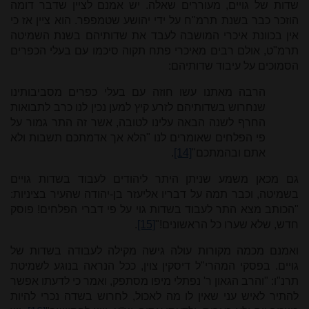
שדות של גויים, מעוררים שאלה. יש אמנם לציין שדבר דומה
הוזכר כבר בשנת תרמ"ח על ידי יהושע שטמפפר. הוא ציין אז כי
אין בכוונת איכרי המושבה לעבד את שדותיהם בשנת השמיטה
תרמ"ט, אולם רבים מאיכרי פתח תקוה סיכמו עם בעלי הכפרים
הסמוכים על עיבוד שדותיהם:
הרבה מאתנו עשו חוזה עם בעלי כפרים מסביבותינו
שנחרוש בשדותיהם לזרע קיץ למען נכין לנו כרב לתבואות
החרף לשנה הבאה עלינו לטובה, אשר זה התר גמור על
פי הפלחים שאומרים לנו "הלא אך אדמתכם תשבות ולא
אתם ובהמתכם"
[14]
.
גם מכאן משמע שניתן היתר ליהודים לעבוד בשדות גויים
בשמיטה, וכבר תמה על דבריו אליעזר בן-יהודה שהעיר בציניות:
"הכותב מצא התר לעבוד בשדות גוי על פי דברי הפלחים! פוסק
חדש, שלא שערו כל הראשונים!"
[15]
.
ואמנם מכמה מקורות עולה גישה מקילה לעבודה בשדות של
גויים. בפסקי המהרי"ל דיסקין צוין, ככל הנראה בנוגע לשמיטת
תרנ"ו: "והרב הגאון ר' נפתלי מיפו מסתפק, ואמר כי לדעתו אפשר
להתיר לאיש עני שאין לו מה לאכול, לחרוש בשדה נכרי להיות