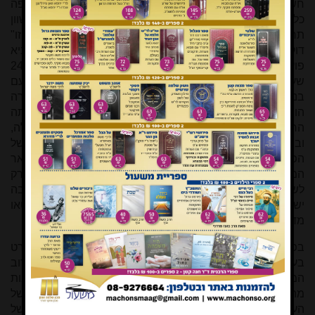
חשש כבד שכפרי הערבים הסמוכים נגועים בכולרה
. באסיפה
כללית של בני המושבה שהתקיימה במוצאי שבת ליל ט"ז בחשוון
תרס"ג, "התייעצו אודות חרישת השדות הנחוצה להיות "בשנה זו"
דוקא ע"י פועלים אינם יהודים", ולאחר דין ודברים הוחלט להביא
פועלים ערבים רק ממקומות לא נגועים, ואחרי בידוד של 24
שעות. נקבע שכל איכר ידאג לכך שהפועלים לא יבואו במגע עם
[24]
בני ביתו ועם פועלים אחרים, והעובר על התקנות ייענש
. בגדרה
הוחלט בי"ט במרחשוון תרס"ג (19.10.1902),"שלא יקחו עתה
הרבה ערבים לעבודת הכרמים רק ערבי אחד על כל נחלה ונחלה,
ובתנאי שיהיו מכפר אשר היא בחזקת בריאה". על מעסיקיהם של
הפועלים הוטל להשגיח שאלו לא יתקרבו למושבה ולבאר
[25]
המים
. בראשון לציון הוחלט שהעובדים הערבים יגיעו רק
לשטחים החקלאיים ויקבלו כלי עבודה שחוטאו, איכרי המושבה
ישגיחו עליהם ממרחק של חמישה מטרים. כלי העבודה יחוטאו
[26]
מדי יום, ובסוף יום העבודה הכפריים יחזרו לבתיהם
.
בפועל לא פגעה כמעט מגפת הכולרה בעבודה במטעים, ובפרט
בענף הגפן, שהיווה כאמור את המשאב הכלכלי העיקרי של רוב
המושבות. אלו טופלו ככלל בצורה טובה, הן בשל העובדה שרבות
מהמלאכות לא נדרשו בחודשי המגפה אלא לאחריה, הן בשל
העובדה שחלק מהמלאכות הותר ליהודים לעשותן, והן בשל