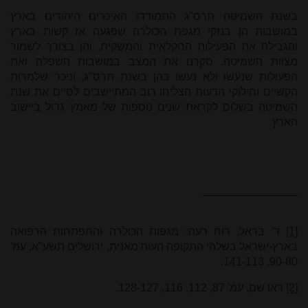
בשנת השמיטה תרס"ג התמודדו האיכרים היהודים בארץ
במושבות הן בנזקי מגפת הכולרה שפגעה אז קשות בארץ
והגבילה את הפעילות החקלאית והמשקית, והן בצורך לשמור
מצוות השמיטה. סקרנו את המצב במושבות השפלה ואת
הפעולות שנעשו ולא נעשו בהן בשנת תרס"ג, וניכר שלמרות
הקשיים וחילוקי הדעות הצליחו רוב המתיישבים לסיים את שנת
השמיטה בשלום לקראת שנים נוספות של מאמץ גדול ביישוב
הארץ.
[1]
ד' בראל, רוח רעה: מגפות הכולרה והתפתחות הרפואה
בארץ-ישראל בשלהי התקופה העות'מאנית, ירושלים תשע"א, עמ'
90-80, 141-113.
[2]
ראו שם, עמ' 87, 112, 116, 128-127.