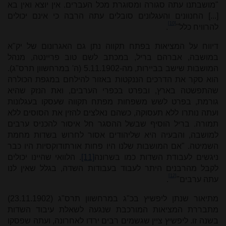
"מושבתנו עתה סגורה ומסוגרת מכל העברים. אין יוצא ואין בא
[...] החנוונים והעגלונים סובלים עתה הרבה כי אינם יכולים
[10]
להרוויח כלל"
.
דיווח על המציאות בפתח תקווה נתן גם האגרונום של יק"א
במושבה, אברהם בריל, במכתב לשם טוב פריינטה, מנהל
המושבות שישב בביירות, מה-5.11.1902 (ה' במרחשוון תרס"ג).
הוא סקר את הדרכים הננקטות באזור להילחם במגפת הכולרה
שהתפשטה בארץ, ובפרט בכפרי הערבים, ואת הנזק שהיא
גורמת, בפרט לשש משפחות מפתח תקווה שעסקו בעגלונות
ועתה נותרו ללא תעסוקה, כשהם נאלצים להזין את הסוסים ללא
תמורה. בריל הוסיף שבשל ההסגר חל איסור להכניס ערבים
למושבה, והבעיה היא שליהודים אסור לחרוש בשדות מחמת
השמיטה. "אם המושבות שלנו היו פחות אורתודוקסיות היו כבר
ניגשים לעבודת השדות כמו בשרונה
[11]
. הלוואי שהיינו יכולים
לקבל מהרבנים היתר לעבוד בעבודות השדה, בגלל שאין לנו
[12]
עתה ערבים"
.
מתיאור שנתן ליפשיץ בכ"ג במרחשוון תרס"ג (23.11.1902)
מתבררת המציאות המורכבת שנגעה לשאלת עיבוד השדות
בשנה זו. ליפשיץ ציין שגשמים רבים ירדו לאחרונה, ועתה שפסקו