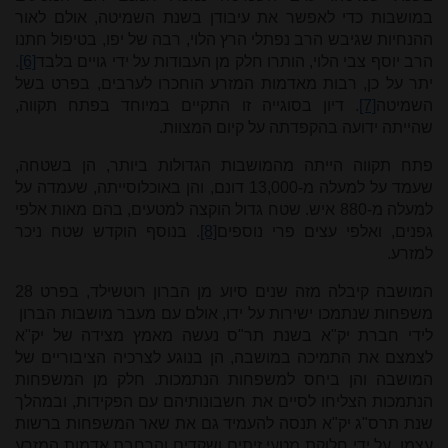
במושבות כדי לאפשר את עיבודן בשנת השמיטה, אולם לאור
ההנחיות שגיבש הרב נפתלי הרץ הלוי, רבה של יפו, בטיפול חתנו
הרב יוסף צבי הלוי, הותרו חלק מן העבודות על ידי גויים בלבד
[6]
.
יתר על כן, רבות מאדמות המזרע הוחכרו לערבים, בפרט בשל
השמיטה
[7]
. דיון בסוגייה זו התקיים במיוחד בפתח תקווה,
שהייתה ידועה בהקפדתה על קיום המצוות.
פתח תקווה הייתה מהמושבות הגדולות ביותר, הן בשטחה,
שעמד על למעלה מ-13,000 דונם, והן באוכלוסייתה, שעמדה על
למעלה מ-880 איש. שטח גדול הוקצה למטעים, בהם מאות אלפי
גפנים, ואלפי עצים פרי נוספים
[8]
. בנוסף הוקדש שטח ניכר
למזרע.
המושבה קיבלה מזה שנים סיוע מן הברון רוטשילד, בפרט 28
משפחות שנתמכו ישירות על ידו, אולם עם מעבר מושבות הברון
לידי חברת יק"א בשנת תר"ס נעשה מאמץ מצידה של יק"א
לצמצם את התמיכה במושבה, הן בנוגע לצרכיה הציבוריים של
המושבה והן ביחס למשפחות הנתמכות. חלק מן המשפחות
הנתמכות הצליחו לסיים את חשבונותיהם עם הפקידות, ובמהלך
שנת תרס"ג יק"א תנסה להעמיד גם את שאר המשפחות ברשות
עצמן, על ידי חלוקת מטעי זיתים ושקדים והרחבת אדמות המזרע