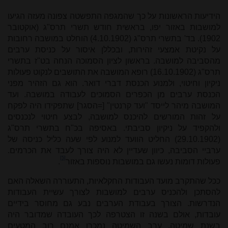
הידיעות הראשונות על כך שהמגפה התפשטה צפונה מעזה הגיעו
למושבות באזור יפו, בראשית חודש תשרי תרס"ג (אוקטובר
1902). בד' בתשרי תרס"ג (4.10.1902) הוחלט במושבה רחובות
על נקיטת אמצעי זהירות, ובכללן איסור על כניסת ערבים
מהסביבה למושבה. בראשון לציון הסמוכה הנחה בט"ז בתשרי
תרס"ג (16.10.1902) רופא המושבה את התושבים לנקוט פעולות
ניקיון וחיטוי, ולמנוע הכנסת דברי דואר. הוא גם הזהיר מפני
הכנסת ערבים מן הכפרים הסמוכים לעבודה במושבה. ועד
המושבה מיהר לייסד "ועד קרנטין" [=הסגר] שתפקידו היה לפקח
על זהות המורשים להיכנס למושבה, לבצע חיטוי לנכנסים
ולהקפיד על ניקיון סביבתי. באסיפה בכ"ח בתשרי תרס"ג
(29.10.1902) החליט הוועד למנוע לפי שעה כליל כניסה של
ערביי הסביבה, כיוון שעדיין לא היה צורך לעבד את הכרמים.
[5]
פעולות דומות נעשו גם במושבות נוספות באזור
.
ככל שהתקרב מועד העבודות החקלאיות, התעוררה השאלה האם
להסתכן ולהכניס ערבים למושבות לצורך עשיית העבודות
הנדרשות. הצורך בעבודת הערבים נבע גם מחוסר בידיים
עובדות, אולם בשנה זו הצטרפה לכך העובדה שמדובר היה
בשנת שמיטה. ערב השמיטה נמכרו אמנם רוב המטעים