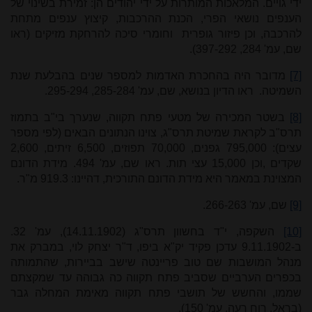
ידי גויים. המלאכות המותרות על ידי יהודים הן: זמירת בשינוי של
הענפים נושאי הפרי, הכנת ההרכבות, קיצוץ ענפים מתחת
להרכבה, וכן פיזור גופרית וחומרי סיכה להרחקת מזיקים (ראו
שם, עמ' 284, 397-292).
[7]
מדובר היה בהחכרת האדמות למספר שנים בהבלעת שנת
השמיטה. ראו הדיון בנושא, שם, עמ' 285-284, 295-294.
[8]
בשטר המכירה של מטעי פתח תקווה, שנערך בי"ב בתמוז
תרס"ב לקראת שמיטת תרס"ג, צוינו הנתונים הבאים (לפי מספר
עצים): 795,000 גפנים, 70,000 תפוזים, 6,500 זיתים, 2,600
שקדים ,וכן 15,000 עצי תות. ראו שם, עמ' 494. מידת הדונם
המצוינת במאמר היא מידת הדונם התורכית, דהיינו: 919.3 מ"ר.
[9]
שם, עמ' 266-263.
[10]
השקפה, י"ד בחשוון תרס"ג (14.11.1902), עמ' 32.
ב-9.11.1902 עדכן פקיד יק"א ביפו, ד"ר יצחק לוי, במברק את
מנהל המושבות שם טוב פריינטה שישב בביירות, שהתמותה
בכפרים הערביים שסביב פתח תקווה כה גבוהה עד שמקצתם
שממו, והחשש של תושבי פתח תקווה מאימת המחלה גבר
(בראל, רוח רעה, עמ' 150).