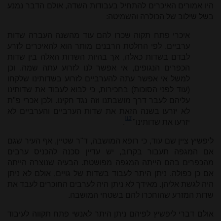
היו אמורים האיכרים להתחיל בעבודות השדה, אולם הדבר נמנע
בשל שילוב של הכולרה והשמיטה:
איכרי פתח תקוה שכרו להם עוד מהשנה העברה שדות
ערביים. לפי החלטת הרבנים מותר הוא להאיכרים לזרע
לבדם בשדות כאלה, אך בהיות השדות האלה בין שדות
הכפרים הנגופים, אי אפשר לנו לזרוע עתה שמה. וכן
למשל אי אפשר עתה להערביים לזרוע בשדותינו שלקחו
(עוד לפני הסוכות) בחכירות, כי לבוא לעבוד את שדותינו
עליהם לעבר דרך מושבתנו וזה נגד חקינו. ולכן אכרי פ"ת
לא יזרעו בשנה הזאת את שדות הערביים והערביים לא
[13]
יזרעו את שדותינו"
.
ליפשיץ ציין שם עוד, כי רופא המושבה, ד"ר שטיין, אף העיר שגם
אם המגפה תעבור בקרוב, יש עדיין סכנה להכניס ערבים
מהכפרים בהם הייתה המגפה מפושטת. הבעיה שנוצרה הייתה
אם כן כפולה. ניתן היתר לעבוד בשדות של גויים, אולם לא ניתן
היה לגשת אליהן. מאידך לא ניתן היה לערבים החוכרים לעבד את
שדות המזרע שהוחכרו להם בשטחי המושבה.
אולם דברי ליפשיץ לפיהם ניתן היתר לאנשי פתח תקווה לעיבוד