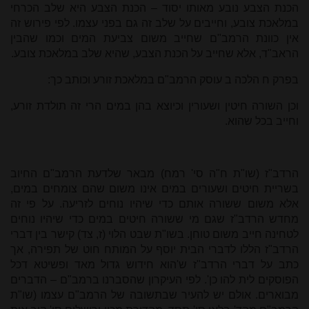
הכנת הצבע נובע מאותו יסוד – הכנת הצבע היא שלב הכרחי
במלאכת צובע, וחייבים על שלב זה גם בפני עצמו. לפי פירוש זה
אין כוונת הרמב"ם שחייב משום צביעת המים וכמו שהבין
הראב"ד, אלא שחייב על הכנת הצבע, שהיא שלב במלאכת צובע.
בפרק ח הלכה ב עוסק הרמב"ם במלאכת זורע וכותב כך:
וכן השורה חיטין ושעורין וכיוצא בהן במים הרי זה תולדת זורע,
וחייב בכל שהוא.
הרדב"ז (שו"ת ח"ה סי' רמח) מבאר שלדעת הרמב"ם החיוב
בשריית חיטים ושעורים במים אינו משום שהם צומחים במים,
אלא משום ששורה אותם כדי שיהיו נוחים לזריעה. על פי זה
מחדש הרדב"ז שגם מי ששורה חיטים במים כדי שיהיו נוחים
לטחינה חייב משום טוחן. בשו"ת שבט הלוי (ז, צד) קישר בין דברי
הרדב"ז הללו לדברי הבית יוסף על המותח חוט של תפירה, אך
כתב על דברי הרדב"ז ש'הוא חידוש גדול מאד ופשיטא דכל
הפוסקים לית להו כן'. לפי העיקרון שהסברנו ברמב"ם – הדברים
מבוארים. אולם יש להעיר שבתשובה של הרמב"ם עצמו (שו"ת