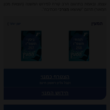
עצמו. ובאמת בתרגום הרב קורח לפירוש המשנה (הוצאת מכון
המאור) תרגם "שעשאו
מצרכי
הכתיבה".
המעין
ישן יותר
}
תמוז
ניסן
תשפ"ו
תשפ"ו
257
258
הצטרף כמנוי
וקבל גליון ראשון חינם
חידוש המנוי