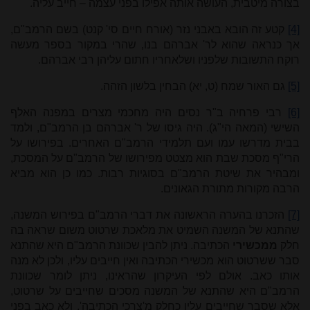
בצורה מיטבית, העושה אותה אפילו בפני עצמה – חייב עליה.
[4]
קטע זה הובא באבני נזר (אורח חיים סי' קנט) בשם הרמב"ם,
אך כנראה שהוא לר' אברהם בנו, שהרי במקור בספר מעשה
רוקח התשובות שלפניו ושלאחריו חתום עליהן רבי אברהם.
[5]
גם האור שמח (ט, יא) הבחין בלשון הזהה.
[6]
רבי פרחיה ב"ר נסים היה מחכמי מצרים במפנה האלף
השישי (המאה הי"ג). היה גיסו של ר' אברהם בן הרמב"ם, ולמד
בבית מדרשו עמו ועם תלמידי הרמב"ם האחרים. בפירושו על
הרי"ף מסכת שבת הוא מצטט מפירושו של הרמב"ם על המסכת,
ומבהיר את שיטת הרמב"ם בסוגיות רבות. כמו כן הוא מביא
הרבה מקורות מתורת הגאונים.
[7]
הזכרנו בהערה הראשונה את דברי הרמב"ם בפירוש המשנה,
שהתנא של המשנה השמיט את מלאכת שרטוט משום שראה בה
חלק
ממכשירי
הכתיבה. ניתן להבין שכוונת הרמב"ם היא שהתנא
סבר ששרטוט הוא מכשירי הכתיבה ואין חייבים עליו, ולכן לא מנה
אותו כאב. אולם לפי העיקרון שהראינו, ניתן לומר שכוונת
הרמב"ם היא שהתנא של המשנה מסכים שחייבים על שרטוט,
אלא שסבר שחייבים עליו כחלק מ'צרכי הכתיבה', ולא כאב בפני