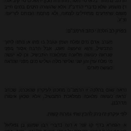
הרמב"ם מהד' בלאו סי' תסד, מהדורת מכון ירושלים סי' קיב אות
ד) משמע שלא כדברי הרדב"ז, אלא שהשורה חיטים במים חייב
משום שהזרעים מתחילים לצמוח, ולא מחמת הכנתם לזריעה.
וצ"ע.
בפרק כב הלכה י כתב הרמב"ם:
מערב אדם מים ומלח ושמן וטובל בו פתו או נותנו לתוך
התבשיל, והוא שיעשה מעט, אבל הרבה אסור מפני
שנראה כעושה מלאכה ממלאכת התבשיל, וכן לא יעשה
מי מלח עזין והן שני שלישי מלח ושליש מים מפני שנראה
כעושה מוריס.
נראה שגם בהלכה זו הרמב"ם מתכוון לעיקרון שהזכרנו, שכתב
'נראה כעושה מלאכה ממלאכת התבשיל', אלא שכאן איסורו
מדרבנן.
לפי עיקרון זה ניתן להבין שתי גמרות קשות.
א. הגמרא בדף קג עמ' א דנה בדברי רבן שמעון בן גמליאל