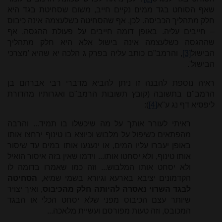
שאף הסוחט בגד ממים נקיים חייב, משום שסחיטת בגד היא
חלק מתהליך הכביסה. לכן, אף שהסחיטה כשלעצמה אינה כיבוס
– חייבים עליה. באופן דומה חייבים על פעולת ההגסה, אף
שההגסה כשלעצמה אינה בישול אלא היא חלק מתהליך
הבישול
[3]
, והרמב"ם כותב עליה בפרק ג הלכה יא שהיא 'מצרכי
הבישול'.
ראיה נוספת להבנה זו ניתן להביא מדברי רבי אברהם בן
הרמב"ם בתשובה (קובץ תשובות הרמב"ם ואגרותיו מהדורת
ליפסיא דף נג ע"א
[4]
):
ראיתי לעורר אותך על מה שיכשלו בו תמיד... והרבה
מהפתאים כשיפול על מלבוש וכיוצא בו טינוף ירחצו אותו
באופן יעברו עליו המים, או ינענעו אותו במים עד שיסור
אותו טינוף, ולא יסחטו אותו... וידמו שאין בזה איסור הואיל
ולא יסחט אותו המלבוש... וזה כמו שאמרו בדומה לו
הקדמונים יציבא בארעא וגיורא בשמי שמיא,
הסחיטה
לבגד השרוי נאסרה להיותה חלק מהכיבוס
, ואיך יצויר
שיותר עצם הכיבוס מפני שלא יסחט הכלי או הבגד
המכובס, וזה טעות מפורסם ועשיית מלאכה...