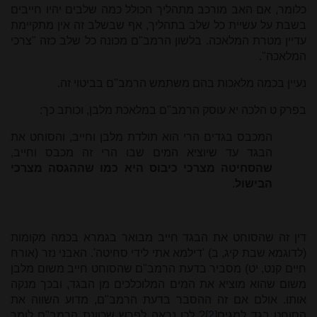
כלומר, אם האב מורכב מתהליך הכולל כמה שלבים יהיו חייבים
בשבת על עשיית כל שלב בתהליך, אף שבשלב זה אין מתקיימת
עדיין מטרת המלאכה. בלשון הרמב"ם מכונה כל שלב כזה "צרכי
המלאכה".
נעיין בכמה מלאכות בהם משתמש הרמב"ם בביטוי זה.
בפרק ט הלכה יא עוסק הרמב"ם במלאכת מלבן, וכותב כך:
המכבס בגדים הרי הוא תולדת מלבן וחייב, והסוחט את
הבגד עד שיוציא המים שבו הרי זה מכבס וחייב,
שהסחיטה מצרכי כיבוס היא כמו שההגסה מצרכי
הבישול
.
דין זה שהסוחט את הבגד חייב מבואר בגמרא בכמה מקומות
(לדוגמא שבת קיג, ב) 'דילמא אתי לידי סחיטה'. האבני נזר (אורח
חיים קנט, יט) מסביר בדעת הרמב"ם שהסוחט חייב משום מלבן
משום שהוא מוציא את המים המלוכלכים מן הבגד, ובכך מנקה
אותו. אולם אם זה ההסבר בדעת הרמב"ם, מדוע השווה את
הסוחט בגד למגיס
[2]
? לכן נראה לפרש שכוונת הרמב"ם לומר