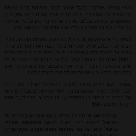
רש"י מפרש שמדובר בבגד שכבר תפור, ומתיחת החוט נעשית
כדי להדק את התפירה. אולם הבית יוסף (אורח חיים שמ) דייק
מהטעם שהביא הרמב"ם, שלפירושו מדובר כאן על מי שמותח
את החוט שרוצה לתפור בו 'כדי שלא יהיה כווץ', וגם הוא חייב.
בספר חיי אדם הלכות שבת כלל כח השיג בנשמת אדם על דברי
הבית יוסף, וכתב שלא ייתכן לחייב על הכנת חוט התפירה, שהרי
אפילו על תפירה ללא קשירה אינו חייב, וכיצד יהיה חייב על הכנת
החוט? אולם לפי האמור לעיל, שלדעת הרמב"ם חייבים על כל
שלב במלאכה – דברי הבית יוסף מובנים, שחייבים על כל שלב
במלאכה, בתנאי שעשה את השלב הזה בצורה שלמה.
כאמור, לשון הרמב"ם כאן 'מצרכי התפירה' מזכירה את דבריו
לגבי סוחט ומגיס. מצאנו בדברי אחד הראשונים מבית מדרשו
של הרמב"ם שכתב כן במפורש
[5]
. כך כתב ר' פרחיה (בשיטת
הקדמונים עה, א)
[6]
:
המותח חוט של תפירה. פירוש כשם שהמגיס בקדירה של
תבשיל בשבת חייב משום מבשל
שההגסה מצרכי
בישול היא
, הכי נמי
מתיחת החוט מצרכי ה
yy
תפירה
וחייב משום תופר.