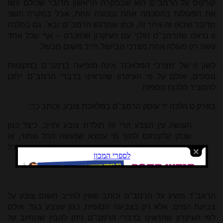
קורקוס על הרמב"ם הוא שבמקרה הראשון מדובר שכולם עשו
את הפעולות בהסכמה אחת ובכוונה אחת, אבל במקרה השני
מדובר שבאו זה אחר זה, וכמו שמדגש הרמב"ם 'ובא'. גם בהלכה
זו נראה שהרמב"ם הולך עם העיקרון שהזכרנו – אף שכל אחד
עשה רק פעולה אחת מצרכי הבישול חייב משום מבשל.
לשון זו של 'מצרכי המלאכה' אינה מופיעה ברמב"ם במקומות
נוספים, אולם על פי העיקרון שהראינו בדברי הרמב"ם ייתכן
להסביר הלכות נוספות.
בפרק ט הלכה יד עוסק הרמב"ם במלאכת צובע, וכותב כך:
העושה עין הצבע הרי זה תולדת צובע וחייב, כיצד כגון
שנתן קלקנתוס לתוך מי עפצא שנעשה הכל שחור, או
שנתן אסטיס לתוך מי כרכום שנעשה הכל ירוק, וכן כל
כיוצא בזה.
הראב"ד משיג על הרמב"ם וכותב שאין לחייב משום צובע על
צביעת המים, אלא רק בצביעה הסופית, כגון שצבע בגד. אולם
לפי העיקרון שהראינו בדברי הרמב"ם ניתן להבין שהחיוב על