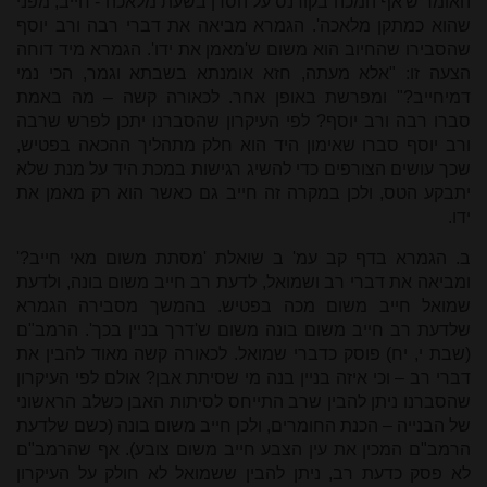
האומר ש'אף המכה בקורנס על הסדן בשעת מלאכה - חייב, מפני
שהוא כמתקן מלאכה'. הגמרא מביאה את דברי רבה ורב יוסף
שהסבירו שהחיוב הוא משום ש'מאמן את ידו'. הגמרא מיד דוחה
הצעה זו: "אלא מעתה, חזא אומנתא בשבתא וגמר, הכי נמי
דמיחייב?" ומפרשת באופן אחר. לכאורה קשה – מה באמת
סברו רבה ורב יוסף? לפי העיקרון שהסברנו יתכן לפרש שרבה
ורב יוסף סברו שאימון היד הוא חלק מתהליך ההכאה בפטיש,
שכך עושים הצורפים כדי להשיג רגישות במכת היד על מנת שלא
יתבקע הטס, ולכן במקרה זה חייב גם כאשר הוא רק מאמן את
ידו.
ב. הגמרא בדף קב עמ' ב שואלת 'מסתת משום מאי חייב?'
ומביאה את דברי רב ושמואל, לדעת רב חייב משום בונה, ולדעת
שמואל חייב משום מכה בפטיש. בהמשך מסבירה הגמרא
שלדעת רב חייב משום בונה משום ש'דרך בניין בכך'. הרמב"ם
(שבת י, יח) פוסק כדברי שמואל. לכאורה קשה מאוד להבין את
דברי רב – וכי איזה בניין בנה מי שסיתת אבן? אולם לפי העיקרון
שהסברנו ניתן להבין שרב התייחס לסיתות האבן כשלב הראשוני
של הבנייה – הכנת החומרים, ולכן חייב משום בונה (כשם שלדעת
הרמב"ם המכין את עין הצבע חייב משום צובע). אף שהרמב"ם
לא פסק כדעת רב, ניתן להבין ששמואל לא חולק על העיקרון