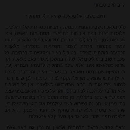
הרב חיים סבתו
*
חיוב בשבת על מלאכה שהיא חלק מתהליך
ט"ל מלאכות שבת המנויות במשנה מנויות כסדרות של תהליכים.
מלאכות הכנת הפת פותחות בחרישה ומסתיימות באפיה, וכפי
שקוראת להן הגמרא (שבת עד, ב) 'סידורא דפת'. מלאכות הכנת
הבגד פותחות בגזיזת הצמר ומסיימות בתפירה. מלאכות
הכתיבה פותחות בצידה ובטיפול בעור ומסתיימות בכתיבה. כל
שלב חשוב בתהליכים אלו שהיה במשכן מוגדר כאב מלאכה, אף
שהוא כשלעצמו איננו אלא שלב בתהליך. לדוגמא, הגמרא (עה,
ב) מסיקה שמשרטט הוא אב במלאכות העור, והרמב"ם (שבת
יא, יז) פירש שהוא סימון על הקלף לצורך כתיבה ולכן שיעורו כדי
לכתוב שתי אותיות. ברור שבשרטוט כשלעצמו אין כל חשיבות
אלא מדובר על הכנה לכתיבה
[1]
, ואף על פי כן הוא אב בפני עצמו
מפני שהוא שלב בתהליך. וכן כתב התוס' רי"ד בשבת שהעושה
בתי נירין אין הכוונה כפירוש רש"י שמכניס את חוטי השתי לנירין,
שזה הוא מיסך, אלא שהוא מתקין את הנירין עצמן, והוא אב
מלאכה מפני שמכין לאריגה אף שעדיין לא ארג כלום.
נראה לחדש בדעת הרמב"ם שרעיון זה נכון גם באב עצמו.