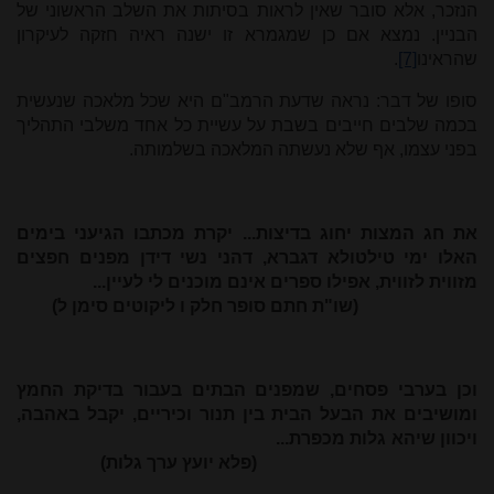
הנזכר, אלא סובר שאין לראות בסיתות את השלב הראשוני של
הבניין. נמצא אם כן שמגמרא זו ישנה ראיה חזקה לעיקרון
שהראינו
[7]
.
סופו של דבר: נראה שדעת הרמב"ם היא שכל מלאכה שנעשית
בכמה שלבים חייבים בשבת על עשיית כל אחד משלבי התהליך
בפני עצמו, אף שלא נעשתה המלאכה בשלמותה.
את חג המצות יחוג בדיצות... יקרת מכתבו הגיעני בימים
האלו ימי טילטולא דגברא, דהני נשי דידן מפנים חפצים
מזווית לזווית, אפילו ספרים אינם מוכנים לי לעיין...
(שו"ת חתם סופר חלק ו ליקוטים סימן ל)
וכן בערבי פסחים, שמפנים הבתים בעבור בדיקת החמץ
ומושיבים את הבעל הבית בין תנור וכיריים, יקבל באהבה,
ויכוון שיהא גלות מכפרת...
(פלא יועץ ערך גלות)