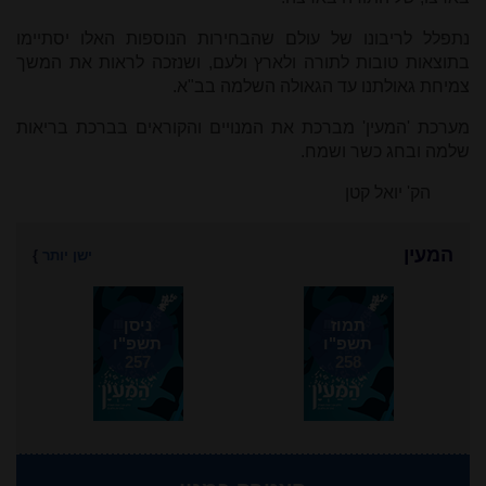
נתפלל לריבונו של עולם שהבחירות הנוספות האלו יסתיימו
בתוצאות טובות לתורה ולארץ ולעם, ושנזכה לראות את המשך
צמיחת גאולתנו עד הגאולה השלמה בב"א.
מערכת 'המעין' מברכת את המנויים והקוראים בברכת בריאות
שלמה ובחג כשר ושמח.
הק' יואל קטן
המעין
ישן יותר
}
תמוז
ניסן
תשפ"ו
תשפ"ו
257
258