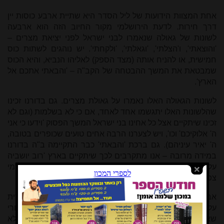
אחת המצוות הידועות של ליל הסדר היא שתיית ארבע כוסות יין
דרך חירות. לדעת הירושלמי מקור החיוב הזה הוא ארבעה
לשונות של גאולה שנאמרו לבני ישראל לפני יציאת מצרים –
'והוצאתי', ו'הצלתי', 'וגאלתי', 'ולקחתי'. יש נוהגים לשתות כוס
חמישית, או להניח אותה (מצד הספק) לאליהו הנביא, והיא הכוס
שמבטאת את המשך ההבטחה של הקב"ה – 'והבאתי אתכם אל
הארץ'.
לשונות הגאולה האלו נאמרו על גאולת מצרים. גם בדורנו זכינו
שהלשונות האלו יתגשמו אחד לאחד, אם כי לא בשלמות (וגם לא
זכינו שיתקיים אצל כל אחינו בני ישראל המשך הפסוק 'וידעו כי אני
ה' אלוקיכם' וכו', ויש לצערנו הרבה אחים טועים שכופרים בטובה,
ה' יאיר עיניהם). גם ברכת 'והבאתי' כבר התקיימה ב"ה בדורנו
במידה מרובה – אנו מתקרבים לכך שיתקיים בארץ 'רוב יושביה
עליה', וכל התחזיות אומרות שבסיום משבר הקורונה העולמי
צפויה עלייה של רבבות יהודם מהעולם כולו לארץ הקודש.
אבל עתה אנו צריכים לצפות ללשון הגאולה השישי, לכוס השישית
עליה כמעט שלא מדברים: 'ונתתי אותה לכם מורשה'. גם אחרי
שאנו ב"ה יושבים לבטח בארץ ומתחזקים בכל היבט שהוא, לא