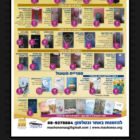
בכל תחום אנו מרגישים ופועלים כאילו הארץ באמת שלנו. אחרי
שעשה לנו אלוקים את כל זאת, אחרי יותר ממאתיים שנה מאז
תחילת חידוש היישוב היהודי בארץ, אחרי יותר משבעים שנה
מאז נס קום המדינה, אחרי שזכינו לקימום עולם התורה בכמות
ובהיבטים רבים אף באיכות באופן שלא זכינו לו במשך דורות
רבים, אחרי שאנו בדרך להיות מעצמה צבאית ומדינית וכלכלית
ומדעית – הגיע כבר הזמן שנתנהג כמו בעלי הבית בארץ ישראל.
זה אמור לבוא לידי ביטוי ביחס לגר אשר בקרבנו שמרים את ידו
ואת אפו הרבה מעבר למידה הסבירה, זה אמור לבוא לידי ביטוי
בשיתוף אמיתי של הציבור שומר המצוות בשלטון במדינה, זה
אמור לבוא לידי ביטוי בסדרי עדיפויות מדיניים וכלכליים וחינוכיים
ועוד. עינינו נשואות לה' שהארץ תהיה לנו באמת מורשה.
המסורה מצביעה על שני מקומות נוספים בתנ"ך שבו נמצא
הביטוי 'מורשה' – בסוף ספר דברים התורה היא 'מורשה קהילת
יעקב', וביחזקאל פרק לו הגויים חושבים בטעותם שארץ ישראל
היא מורשה להם, עד שמתערב ריבונו של עולם וקובע שהארץ
מחכה לעמהּ: 'וְאַתֶּם הָרֵי יִשְׂרָאֵל עַנְפְּכֶם תִּתֵּנוּ וּפֶרְיְכֶם תִּשְׂאוּ לְעַמִּי
יִשְׂרָאֵל כִּי קֵרְבוּ לָבוֹא'. הגיע הזמן להגביה את הכוס השישית, כוס
המורשה, כוס התורה, כוס התחייה, כוס הריבונות של עם ישראל
בארצו, של התורה בארצה.