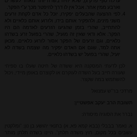
ערלה סוף פרק ג), שלא יהיה בשדה יותר מאחד לעשרים
וארבע ממין אחר. אבל אין לו דרך להיפטר מכך ע"י הפקר.
לפי ההצעה שהבעלים יפקירו, יוכל כל אדם לקחת זרעים
משני מינים, ולהפקיר אותם בידו, ולזרוע אותם כלאיים ולא
להתחייב, שהרי בזמן שהגיעו הזרעים לאדמה הם היו
הפקר. אלא ודאי שאין זה מועיל, שהרי בפועל זרע בשדהו
כלאיים, וגם זרעים של הפקר אסור לזרוע כלאיים. מכאן
אתה למד, שגם אם האדם יפקיר מה שצמח בשדה לא
יועיל, שהרי בפועל יש בשדהו כלאיים.
לכן לדעתי המסקנה היא ששדה של חיטה שעלו בו ספיחי
שעורה חייב בעל השדה לעוקרם או לקוצרם באופן מיידי, ויכול
להשתמש במה שקצר.
מרדכי בר"ש עמנואל
תשובת הרב יעקב אפשטיין:
נברר את הסוגיה מיסודה:
א. נאמר בבבלי (בבא קמא פא, א) בתנאי יהושע בן נון: "ומלקטין
עשבים בכל מקום, חוץ משדה תלתן". היינו בשדה תלתן מותר