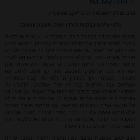
הורדת קובץ PDF
הרב מרדכי עמנואל; הרב יעקב אפשטיין
כלאי זרעים בבקעת הירדן: פסק, תגובה ותשובה
מעשה היה בשדה בבקעת הירדן המעובד ע"י אנשי חוות סקאלי
(גבעת 'פורת יוסף') שבתחילת חורף זה (תש"פ) התכוונו לזרוע
בה חיטה, אך מאחר שבשנה שעברה זרעו בה שעורה עלו בה
ספיחי שעורה רבים. החקלאי התכוון להפוך את האדמה לאחר
נביטת הספיח לפני זריעת החיטה, אך הגשם הגיע מאוחר ולכן
הוא זרע לפני שהספיק להופכה. אחר כך חשב לרסס את
השעורה ולהמיתה, אך המדריך החקלאי שלו קבע שהתאריך
המתאים עבר והריסוס כבר לא יהיה אפקטיבי. לדבריו של
החקלאי כעת לא ניכר בשדה מה חיטה ומה שעורה, אך הוא יודע
בוודאות שיש הרבה ספיחי שעורה בין החיטים כי קיימת גדילה
של תבואה אף בין השורות הזרועות, וגם מחמת ששדה סמוכה
שלא נזרעה השנה עלו בה הרבה ספיחי שעורה משנה שעברה.
החקלאי פנה לרבה של החווה, הרב דוד בנימין שליט"א, וזה פנה
לכמה תלמידי חכמים לבירור העניין.
הרב יעקב אפשטיין מרבני 'מכון התורה והארץ' ומחבר סדרת