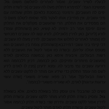
לבעליו לשייר עשבים, ואסור לאחרים לתולשם משום גזל.
ממשיכה הגמ': "למימרא דתלתן מעלו לה עשבים [וכי לשדה תלתן
יפים לה העשבים], ורמינהי (במסכת כלאים) תלתן שעלתה עם
מיני עשבים, אין מחייבין אותו לעקור (לפי שסופו ליטלם משם כי
הם מפסידים את התלתן. הרי שהעשבים מקלקלים את התלתן
ואינם יפים)! אמר רב ירמיה: לא קשיא, כאן (כשהתלתן עומד)
לזרע [ליזרע], כאן לזירין (לאכילה), לזרע קשו לה עשבים דמכחשי
לה (ומותר לאחרים לתלוש את העשבים). לזירין מעלו לה עשבים,
דכי קיימי ביני עשבי דמירכבא [כשהתלתן צומח בין העשבים הוא
מטפס ועולה עליהם, ובשדה כזו אסור ליטול את העשבים ללא
רשות הבעלים). איבעית אימא כאן (במשנה בכלאים) לאדם
(והעשבים מיותרים ומזיקים). כאן לבהמה, דכיון דלבהמה הוא
דזרעה עשבים נמי מיבעי לה. ומנא ידעינן [מנין לו לאדם לידע
לשם מה עומד התלתן כדי שידע אם מותר לו ללקוט עשבים ללא
רשות הבעלים]? אמר רב פפא: שאריה משארי [שדה עשוי
ערוגות ערוגות] לאדם, לא שאריה משארי לבהמה".
נשים לב שהבבלי אינו עוסק כלל בשאלת כלאים, אלא בשאלת
גזל
. ומסיק בשדה תלתן לזרע מותר ללקט עשבים, ובשדה תלתן
לזירין אסור ללקט עשבים. ותירוץ שני: בשדה תלתן לבהמה אסור
ליטול עשבים, ובשדה תלתן לאדם מותר ליטול עשבים.