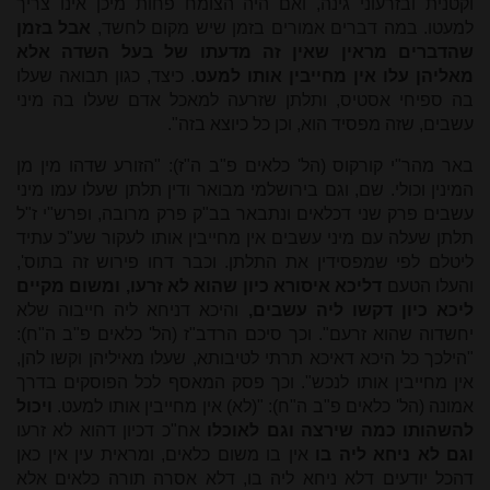
וקטנית ובזרעוני גינה, ואם היה הצומח פחות מיכן אינו צריך
למעטו. במה דברים אמורים בזמן שיש מקום לחשד,
אבל בזמן
שהדברים מראין שאין זה מדעתו של בעל השדה אלא
מאליהן עלו אין מחייבין אותו למעט
. כיצד, כגון תבואה שעלו
בה ספיחי אסטיס, ותלתן שזרעה למאכל אדם שעלו בה מיני
עשבים, שזה מפסיד הוא, וכן כל כיוצא בזה".
באר מהר"י קורקוס (הל' כלאים פ"ב ה"ז): "הזורע שדהו מין מן
המינין וכולי. שם, וגם בירושלמי מבואר ודין תלתן שעלו עמו מיני
עשבים פרק שני דכלאים ונתבאר בב"ק פרק מרובה, ופרש"י ז"ל
תלתן שעלה עם מיני עשבים אין מחייבין אותו לעקור שע"כ עתיד
ליטלם לפי שמפסידין את התלתן. וכבר דחו פירוש זה בתוס',
והעלו הטעם
דליכא איסורא כיון שהוא לא זרעו, ומשום מקיים
ליכא כיון דקשו ליה עשבים,
והיכא דניחא ליה חייבוה שלא
יחשדוה שהוא זרעם". וכך סיכם הרדב"ז (הל' כלאים פ"ב ה"ח):
"הילכך כל היכא דאיכא תרתי לטיבותא, שעלו מאיליהן וקשו להן,
אין מחייבין אותו לנכש". וכך פסק המאסף לכל הפוסקים בדרך
אמונה (הל' כלאים פ"ב ה"ח): "(לא) אין מחייבין אותו למעט.
ויכול
להשהותו כמה שירצה וגם לאוכלו
אח"כ דכיון דהוא לא זרעו
וגם לא ניחא ליה בו
אין בו משום כלאים, ומראית עין אין כאן
דהכל יודעים דלא ניחא ליה בו, דלא אסרה תורה כלאים אלא