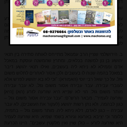
דהכא סבר דברייתא סתמא קתני דאין מלקטין עשבים מתלתן
שהוא לבהמה, בין דאיכא רובע בין דליכא רובע".
עולה מהבבלי שבשדה תלתן שעלו עשבים, אם התלתן נזרע
לאכילת אדם מותר לאחרים ליטול את העשבים ומותר לבעליהם
לקיימם מפני שאינם לרצונו, ואילו אם הוא נזרע למאכל בהמה
אסור לאחרים ליטול את העשבים, ואעפ"כ מותר לבעל התלתן
לקיים את העשבים בתוך שדהו.
ב. הירושלמי שציין הרב עמנואל מתייחס לאותה סתירה בין תנאי
יהושע בן נון למשנה בכלאים, ומתרץ שהמשנה עוסקת במאכל
אדם וממילא לא ניחא ליה בעשבים, ואילו תנאי יהושע דיבר
במאכל בהמה שנוח לו בעשבים ולכן אסור לאחרים לתלוש משום
גזל. על כך שאל רבי יוסי (האמורא): "וכי לא בא יהושע לפרש אלא
לעוברי עבירה. עבר עבירה אסור משום גזל. לא עבר עבירה
מותר משום גזל. הוי לא שנייא היא שזרעה לזרע (הא) [היא]
שזרעה לעמיר". מבאר הרש"ס: "עבר עבירה אסור משום גזל –
כגון לבהמה, ולא נתן רשות יהושע (לעקור את העשבים), לא עבר
עבירה – כגון לאדם, דלא ניחא ליה. מותר משום גזל – בתמיה,
כלומר וכי יציבא בארעא וגיורא בשמי שמיא. היא שזרעה לעמיר
היא שזרעה לזרע – כולן שוין ואין מלקטין עשבים". היינו הכרעת