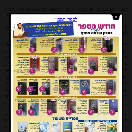
למדנו מן הבבלי שבשדה תלתן לבהמה שהעשבים הם כלאים
ונוחים לו אסור ליטול ללא רשות בעלים, ומותר לבעליהם לקיימם.
על שני המצבים קשה מצד דיני כלאים, הלא הוא בפועל ממשיך
לקיים את הכלאים!
תוספות (בבא קמא פא, א ד"ה אין מחייבין) שאלו מדוע אין
מחייבים אותו לעקור במשנה בכלאים לגבי תלתן, הרי יש כלאים
בשדהו, ותרץ תוס': "ונראה לר"י דאין מחייבין אותו לעקור דליכא
איסורא,
הרי הוא לא זרעו אלא מאליהן באו
, ומשום מקיים
בכלאים ליכא כיון דקשו להו עשבים". וממשיך תוס' לבאר
שהקביעה במשנה בכלאים נצרכה דוקא לר"ע הסובר שעובר
בקיום באיסור כלאי זרעים, או אפילו לחכמים שלא יחשדוהו
שזרעם, ואעפ"כ מותר לקיים. ובד"ה הבא (כאן לזירין), כאשר
העשבים מועילים לתלתן, תרצו תוס' שהמדובר שיש פחות מאחד
מכ"ד בשדה, ולכן אינו מחויב למעט.
הרש"ס על הירושלמי בכלאים העיר: "וכי לא בא יהושע וכו' דהיינו
כי זרע לעמיר דהיינו לבהמה דמקיים בכלאים הוא. והתוספות ז"ל
הרגישו זה במרובה ותירצו בדליכא רובע בבית סאה, ותלמודא