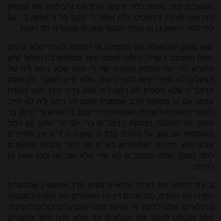
העשבים, בזה נאסרו כלאי זרעים, אבל אם זרע לזרע את התלתן
הרי אינו מעוניין בעשבים, ולכן אומר ר' יעקב בר ר' אחא, כי גם
לפי תנאי יהושע בן נון מותר לקטוף עשבים מהשדה בלי רשות.
יוצא מכאן, שבשאלה אם מספיקה אי ניחותא להתיר כלאי זרעים
שעלו מעצמם בשדה, נחלקו האמוראים. ומפורש בירושלמי שיש
סיעתא לר' יוסי מפסק ההלכה של ר' יוחנן שלא ניחא ליה של
הבעלים לא מתיר קיום כלאי זרעים, אלא חייב לעקור. וכן פוסק
הרמב"ם שלא מספיק 'לא ניחא ליה' אלא צריך היכר מצד השדה
עצמו. אם כן מסקנת הרב אפשטיין שאם לא ניחא ליה לא חייב
לעקור מתאימה לשיטת האמוראים ר' יעקב בר אחא ור' יצחק בר
נחמן, אך ההלכה נפסקה ברמב"ם כר' יוסי ור' יוחנן. וכן כתב
התוספות יום טוב על כלאים פרק ב משנה ה ד"ה אין מחייבים
אותו, והוא מדגיש: 'ואוקימתא בש"ס הכי הוא'. והביאו השושנים
לדוד (שם), שלפי הרמב"ם לא שרי אלא שנראה לעין שאין זה
לדעתו.
ב
. כדי לפתור את בעיית הכלאיים מציע הרב אפשטיין שהבעלים
יפקירו את השדה, כמו שבית דין היו מפקירים את השדה כשמצאו
בו כלאיים. אולם לדעתי אי אפשר לומר שהבעלים יכולים להפקיר,
אלא חובתם לעקור את הכלאיים עד שלא יהיה אחד לעשרים