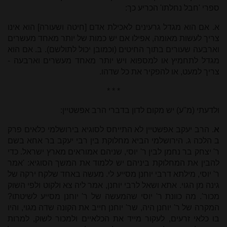
ספרי 'חבל נחלתו' הכריע כך:
א. אם הוא מגדל גרעינים לאכילת אדם [חיטה ושעורה] הוא אינו
צריך לעשות מאומה, אפילו אם יש כמות של יותר מאחד מעשרים
וארבעה שעורים בתוך החיטים (וכמובן יכול לתולשם). ב. אם הוא
מגדל לתחמיץ או למספוא ויש יותר מאחד מעשרים וארבעה -
צריך למעט, או להפקיר את כל שדהו.
* * *
ולדעתי (מ"ע) יש מקום לדון בדברי הרב אפשטיין:
א
. הרב יעקב אפשטיין לא התייחס לסוגיא בירושלמי כלאים פרק
ב הלכה ג. הירושלמי הביא מחלוקת בין רבי יעקב בר אחא בשם
ר' יצחק בר נחמן לבין ר' יוסי, שניהם אמוראים מארץ ישראל. כדי
להבין את המחלוקת ביניהם יש ללמוד את המשך הסוגיא: 'אמר
ר' יוסי, מילתא דרבי יוחנן מסייע לי. מעשה באחד שלקח ירקה של
גינה מן הגוי. אתא ושאל לרבי יוחנן, אמר ליה צא ולקוט ולפי השוק
מכור'. מה כוונת ר' יוסי שהמעשה של ר' יוחנן מסייע לשיטתו?
המקרה של ר' יוחנן היה, שר' יוחנן חייב את הקונה שדה מגוי, והיו
בו כלאי זרעים, לעקור מייד את הכלאיים ולמכור לשוק, למרות