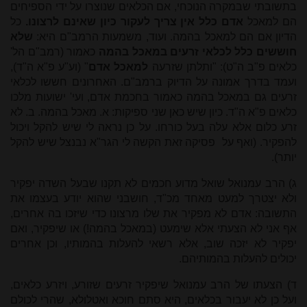
בתשובתי שבמקרה הנוכחי, אם הכלאים שנוצרו על ידי הספיחים
הם למאכל
אדם כלל אין צריך לעקור כיון שאינם לרצונו.
כל
הדיון אם הם למאכל בהמה. ועוד, משמעות הרמב"ם היא:
שלא
חוששים כלל לכלאי זרעים במאכל בהמה
כאמור (רמב"ם הל'
כלאים פ"ב ה"ט): "ותלתן שזרעה
למאכל אדם
" (וע"ע פ"א ה"ד),
ועמד בדרך אמונה על הדיוק ברמב"ם. האחרונים חששו לכלאי
זרעים גם במאכל בהמה כאמור בחכמת אדם, ועי' ישועות מלכו
כלאים פ"א ה"ד. כיון שיש כאן שני ספיקות: א. מאכל בהמה. ב. לא
זרע כלום אלא עלה בעל כורחו. על כן נראה לי שיש להקל ויכול
להפקיר. (ואף על פסיקה זאת הקשה לי הגר"א נבנצל שיש להקל
יותר).
ג) הרב עמנואל שואל מדוע חכמים לא תקנו שבעל השדה יפקיר
ולא יצטרך למעט מאחד מכ"ד, חושבני שהוא יודע בעצמו את
התשובה: אדם לא מפקיר את שלו מרצונו כדי שיזכו בה אחרים,
אף אני לא הצעתי אלא שימעט (במאכל בהמה!) או שיפקיר, ואם
יפקיר לא יזכה שוב, אלא רשאי להעלות בהמותיו, וכן אחרים
יכולים להעלות בהמותיהם.
ד) הצעתו של הרב עמנואל שיפקיר זרעים שזורע, ויזרע כלאים,
ועל כן לא יעבור בכלאים, היא סתם חוכא ואטלולא, שהרי לכולם