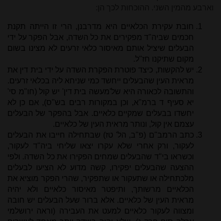
וארבע מהמין השני. ההוכחות לכך הן:
חובת עקירת הכלאיים היא מדרבנן, הרי זו הייתה תקנת
חכמים שביה"ד מפקירים את כל השדה, אבל הפקר על ידי
הבעלים שיציל אותם מאיסור כלאי זרעים לא מצינו בשום
מקום שתיקנו חז"ל.
יש להקשות, כיצד פוטרת הפקרת השדה על ידי בית דין את
מראית העין שהבעלים ייחשד כמי שניחא ליה בכלאי זרעים.
והתשובה לכאורה היא של'מעשה בית דין' יש קול (חו"מ סי'
יא סעיף ד ברמ"א, וכן במקורות רבים בש"ס), אם כן לא
יחשדו בבעלים שמקיים כלאיים. אבל בהפקר של הבעלים
עצמם אין קול, ונותר מראית העין של כלאיים.
כתב הרמב"ם (פ"ב, הל' טז) שבתחילה חייבו את הבעלים
לעקור, ורק אחרי שלא עקרו יצאו שליחי ביה"ד לעקור,
וכשראו בי"ד שהבעלים שמחים הפקירו את כל השדה. ולפי
ההצעה שהבעלים יפקירו, קשה מדוע לא הציעו לבעלים
מלכתחילה או שתעקור או שתפקיר, שהרי הפקר מוציא את
הכלאיים מרשותך, ותיפטר מאיסור כלאיים ולא יהיה
מראית העין של כלאיים. אלא ברור שעל הבעלים יש חובה
ומצווה לעקור כלאיים למעט את העבירה (וראה ירושלמי