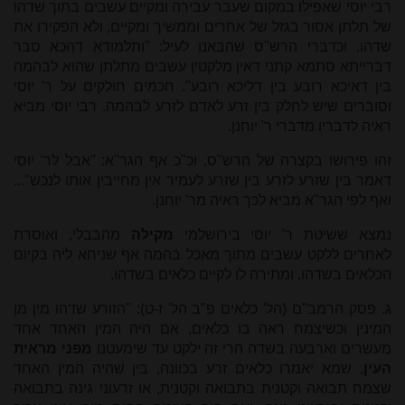
רבי יוסי שאפילו במקום שעבר עבירה ומקיים עשבים בתוך שדהו
של תלתן אסור בגזל של אחרים וממשיך ומקיים, ולא הפקירו את
שדהו. וכדברי הרש"ס שהבאנו לעיל: "ותלמודא דהכא סבר
דברייתא סתמא קתני דאין מלקטין עשבים מתלתן שהוא לבהמה
בין דאיכא רובע בין דליכא רובע". חכמים חולקים על ר' יוסי
וסוברים שיש לחלק בין זרע לאדם לזרע לבהמה. רבי יוסי מביא
ראיה לדבריו מדברי ר' יוחנן.
זהו פירושו בקצרה של הרש"ס, וכ"כ אף הגר"א: "אבל לר' יוסי
דאמר בין שזרע לזרע בין שזרע לעמיר אין מחייבין אותו לנכש"...
ואף לפי הגר"א מביא לכך ראיה מר' יוחנן.
נמצא ששיטת ר' יוסי בירושלמי
מקילה
מהבבלי, ואוסרת
לאחרים ללקט עשבים מתוך מאכל בהמה אף שניחא ליה בקיום
הכלאים בשדהו, ומתירה לו לקיים כלאים בשדהו.
ג. פסק הרמב"ם (הל' כלאים פ"ב הל' ז-ט): "הזורע שדהו מין מן
המינין וכשיצמח ראה בו כלאים, אם היה המין האחד אחד
מעשרים וארבעה בשדה הרי זה ילקט עד שימעטנו
מפני מראית
העין
, שמא יאמרו כלאים זרע בכוונה, בין שהיה המין האחד
שצמח תבואה וקטנית בתבואה וקטנית, או זרעוני גינה בתבואה