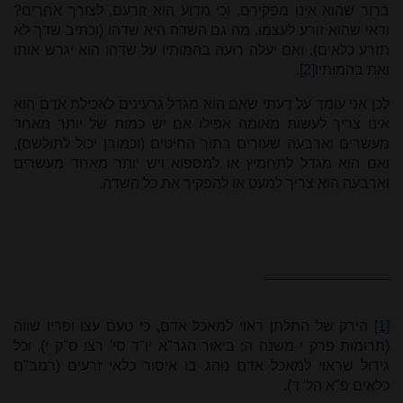
ברור שהוא אינו מפקירם, וכי מדוע הוא זורעם, לצורך אחרים?
ודאי שהוא זורע לעצמו. מה גם השדה היא שדהו (וכתיב שדך לא
תזרע כלאים), ואם יעלה רועה בהמותיו על שדהו הוא יגרש אותו
ואת בהמותיו
[2]
.
לכן אני עומד על דעתי שאם הוא מגדל גרעינים לאכילת אדם הוא
אינו צריך לעשות מאומה אפילו אם יש כמות של יותר מאחד
מעשרים וארבעה שעורים בתוך החיטים (וכמובן יכול לתולשם),
ואם הוא מגדל לתחמיץ או למספוא ויש יותר מאחד מעשרים
וארבעה הוא צריך למעט או להפקיר את כל השדה.
[1]
הירק של התלתן ראוי למאכל אדם, כי טעם עצו ופריו שווה
(תרומות פרק י משנה ה; ביאור הגר"א יו"ד סי' רצו ס"ק י), וכל
גידול שראוי למאכל אדם נוהג בו איסור כלאי זרעים (רמב"ם
כלאים פ"א הל' ד).