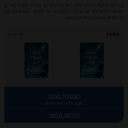
[2]
לגבי זריעת כלאים שלא בשדהו דן על כך בארץ חמדה לגר"ש
ישראלי (ח"ב עמ' שז ואילך, ובמהדו"ק עמ' קסה), והוא הסיר את
כל הסימן מהמהדורות החדשות.
המעין
ישן יותר
}
תמוז
ניסן
תשפ"ו
תשפ"ו
257
258
הצטרף כמנוי
וקבל גליון ראשון חינם
חידוש המנוי