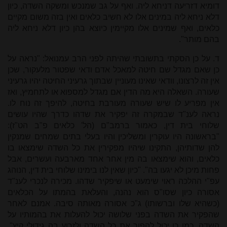
דומיא דזריעה דניחא ליה. ואף על גב שמנכש ומשקה השדה, כיון
דלא ניחא ליה במינים אלו לא חשיב כלאים ואין בזה משום מקיים
כלאים, ואף שמינים אלו מקיימין כיוצא בהן כיון דלא ניחא ליה
בהם מותר".
ד. על כן הסקתי בתשובתי שהיתה לפני הרב עמנואל: "נראה על
כן שאם מגדל שם חיטה למאכל אדם ודאי שפטור מלעקור, שכן
אין זה לרצונו, וודאי שאינו מעוניין שבתוך גרעיני החיטה יהיו גרעיני
שעורה. השאלה היא מה הדין אם מגדל למספוא או לתחמיץ, ואז
אין מפריע לו שיש שעורה מעורבת בחיטה, להיפך זה נוח לו.
נראה לענ"ד שבמקרה זה יפקיר את שדהו כדרך שהיו עושים
שלוחי בית דין, כאמור ברמב"ם (הל' כלאים פ"ב הט"ז):
"בראשונה היו עוקרין ומשליכין והיו בעלי בתים שמחים שמנקין
להן שדותיהן, התקינו שיהיו מפקירין את כל השדה שימצאו בו
כלאים, והוא שימצאו בה מין אחר אחד מארבעה ועשרים, אבל
פחות מיכן לא יגעו בה". "כיון שאין לנו בימינו שלוחי בית דין, הנוהג
עפ"י ההלכה ראוי שימעט או שיפקיר שדהו. מכירה לנכרי לענ"ד
אסורה כיון שסו"ס הוא נהנה, והעלאת בהמתו על הכלאים
(כשהיא שלו וברשותו) ג"כ אסורה מאותה סיבה. אמנם לאחר
שהפקיר את השדה בפני שלושה יכול להעלות את בהמותיו על
השדה. כמו כן יכול להפוך את כל השדה ולזרוע בה גידולי קיץ".