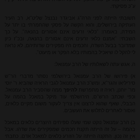
ע"כ פסיקתי.
תשובתי הייתה לפני הרה"ג אביגדר נבנצל שליט"א, רב העיר
העתיקה בירושלים, והוא הקשה על פסקי שהחמרתי בו יתר על
המידה, באומרו: "כלאי זרעים אינם אסורים בהנאה". על כך
השבתי: "אמנם כלאי זרעים אינם אסורים בהנאה, ובכ"ז כיון
שמדובר בבעל השדה, וחכמים היו מפקירים שדותיהם, לא נראה
לי להקל לו שיאכיל בהמותיו בלא הפקר או מיעוט".
ה. אגש עתה לשאלותיו של הרב עמנואל:
א) פירושו של הרב עמנואל בירושלמי נסתר מדברי הר"ש
סיריליאו והגר"א, ומש"כ הרב עמנואל לגבי הראיה שהביא ר' יוסי
מר' יוחנן, ראיה זו מתפרשת
להיפך
ממה שהסביר הרב עמנואל.
וכפי שכתב הרש"ס, הירושלמי עוד מיקל במאכל בהמה על
הבבלי, שאף שהוא לרצונו אין צריך לעקור משום מקיים כלאים,
ואסור לאחרים לתלוש את העשבים.
ב) הרב עמנואל נוקט שמי שעלו ספיחים היוצרים כלאים במאכל
בהמה – על זה הייתה תקנת חכמים שמפקירים את שדהו. אבל
אין זה נכון. התקנה הייתה על הזורע כלאים למאכל אדם. כתבתי