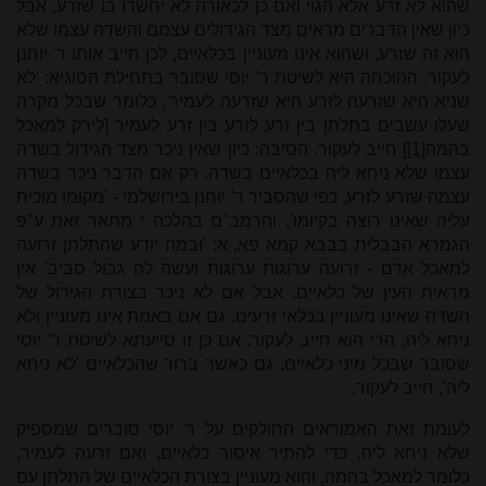
שהוא לא זרע אלא הגוי ואם כן לכאורה לא יחשדו בו שזרע, אבל
כיון שאין הדברים מראים מצד הגידולים עצמם והשדה עצמו שלא
הוא זה שזרע, ושהוא אינו מעוניין בכלאיים, לכן חייב אותו ר' יוחנן
לעקור. ההוכחה היא לשיטת ר' יוסי שסובר בתחילת הסוגיא: 'לא
שניא היא שזרעה לזרע היא שזרעה לעמיר', כלומר שבכל מקרה
שעלו עשבים בתלתן בין זרע לזרע בין זרע לעמיר [לירק למאכל
בהמה
[1]
] חייב לעקור. הסיבה: כיון שאין ניכר מצד הגידול בשדה
עצמו שלא ניחא ליה בכלאיים בשדה. רק אם הדבר ניכר בשדה
עצמה שזרע לזרע, כפי שהסביר ר' יוחנן בירושלמי - 'מקומו מוכיח
עליה שאינו רוצה בקיומו', והרמב"ם בהלכה י מתאר זאת ע"פ
הגמרא הבבלית בבבא קמא פא, א: 'ובמה יודע שהתלתן זרועה
למאכל אדם - זרועה ערוגות ערוגות ועשה לה גבול סביב' אין
מראית העין של כלאיים. אבל אם לא ניכר בצורת הגידול של
השדה שאינו מעוניין בכלאי זרעים, גם אם באמת אינו מעוניין ולא
ניחא ליה, הרי הוא חייב לעקור. אם כן זו סייעתא לשיטת ר' יוסי
שסובר שבכל מיני כלאיים, גם כאשר ברור שהכלאיים 'לא ניחא
ליה', חייב לעקור.
לעומת זאת האמוראים החולקים על ר' יוסי סוברים שמספיק
שלא ניחא ליה, כדי להתיר איסור כלאיים, ואם זרעה לעמיר,
כלומר למאכל בהמה, והוא מעוניין בצורת הכלאיים של התלתן עם