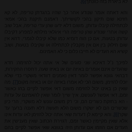
לא ביארת בזה כוונתך
[6]
.
והא דאתה אומר שנודע אחר כך שהיו בהגדתן טריפה, לא קא
חזינא שום תיקון בהכי לקושייתך. דאמנם תיקנת בהכי אמאי
לכתחילה קיבלו עדותן, משום דלא ידעו שהן עדי טריפה, אבל שוב
קשה אחרי שנודע שהן טריפה הרי איגלאי מילתא למפרע דקיבלו
עדותן בטעות, אם כן הוה דומיא כמו שלא קיבלו לגמרי, דהא אין
שום חילוק בין אם אין מקבלין לכתחילה או שקיבלו בטעות, ושוב
קשיא הא העדים לא חייבו כלום כי לא האמינום.
לפיכך נ"ל דאיכא שני סוגים של אי אתה יכול להזימה: חדא
שהעדים אינם אומרים באיזה יום או באיזו שעה, דחסרו החקירות,
דבהאי גוונא אפשר לומר דאין נאמנים דוודאי משקרי כדי שלא
יוכלו להזימן, משום הכי לא אמרו באיזה יום או באיזה מקום
[7]
. מה
שאין כן באינו יכול להזימה משום דאי אפשר לקיים בהו כאשר
זמם, דאי אפשר לעונשם, איך שייך לומר שאין להאמינם על עדות
- הא בחזקת כשרים הם, וכי רק משום עונש לא משקרי, הרי כיון
שכשרים הם לא ישקרו משום הלא תעשה דלא תענה ברעך עד
שקר
[8]
, והא קיימא לן דעדות שאי אתה יכול להזימן לאו עדות אינו
אלא שאין מקיימין כאשר זמם, דגזירת הכתוב שאין מענישין את
העדים אם הוזמו אם עדותן היה בגוונא שאי אפשר לקיים בהם