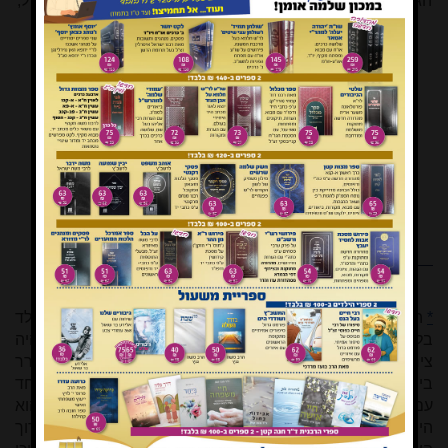
הגב' וסרטיל השאירה, עם בעלה רב הפעלים ר' אשר וסרטיל ז
"
ל,
משפחה ענפה ומיוחדת, שעליה הייתה גאוותה וממנה היה
אושרה
.
תנצב
"
ה
.
ישיבת שעלבים
מכון
שלמה אומן
*
הרב-סבא הרב ירוחם אשר ב"ר שלמה יעקב ורהפטיג זצ"ל נולד
בליטא בשנת תרל"ה. הוא למד בישיבות החשובות טלז (שם היה
ציר מרכזי בהרגעת הרוחות בפולמוס לימוד המוסר שהתעורר
בישיבה), וולוז'ין ונובהרדוק, וב'קיבוץ' של ר' חיים בבריסק (יחד
עם ר' משה ור' יצחק זאב בני ר' חיים, העילוי ממייצ'יט ועוד). הוא
היה תלמיד חבר של ר' שמעון שקאפ, שימש את בעל ערוך