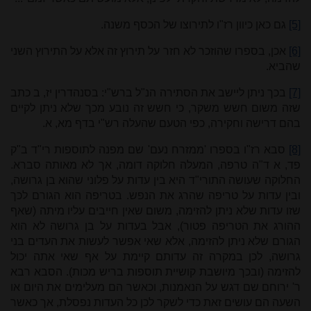
[5]
גם כאן כיוון רז"ו לתירוצו של הכסף משנה.
[6]
אכן, בספרו שהוזכר לא חזר על תירוץ זה אלא על התירוץ השני
שהביא.
[7]
בכך ניתן ליישב את הסתירה הנ"ל ברש"י: בסנהדרין יז, ב כתב
שזה משום חשש משקר, כי חשש זה נובע מכך שלא ניתן לקיים
בהם דרישה וחקירה, כפי הטעם שהעלה רש"י בדף מא, א.
[8]
סבא רז"ו בספרו 'ממזרח נעם' שם מפנה לתוספות רי"ד ב"ק
פד, א ד"ה טרפה, המעלה חלוקה דומה, אך לא מאותה סברא.
החלוקה שעושה התורי"ד היא בין עדות על פלוני שהוא בן גרושה,
ובין עדות על טריפה שהרג את הנפש. בטריפה הוא הגורם לכך
שזו עדות שלא ניתן להזימה, משום שאין חייבים עליו מיתה (שאף
ההורג את הטריפה פטור), אבל בעדות על בן גרושה לא הוא
הגורם שלא ניתן להזימה, אלא שאי אפשר לעשות את העדים בני
גרושה, לכן במקרה זה עדותם קיימת על אף שאי אתה יכול
להזימה (ובכך מיושבת קושיית תוספות בריש מכות). הסבא רבא
ר' ירוחם שם דגש על הנאמנות, וכאשר הם מעלימים את היום או
השעה הם עושים זאת כדי לשקר לכן כל העדות נפסלת, אך כאשר