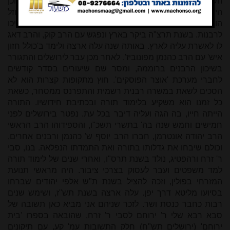
השולחן רבי יחיאל מיכל אפשטיין וקיבל ממנו סמיכה לרבנות, וכן
היה תלמידו ומקורבו של הסבא מנובהרדוק הרב יוסף יוזל
הורביץ. בוולוז'ין למד אצל ר' רפאל שפירא, אשר גם הוא הסמיכו
לרבנות. בשנת תרצ"ה ביקר בארץ ונפגש עם הרב קוק, והרב דאג
לו לאשרת עליה לארץ. באותה שנה עלה ארצה ולימד ב'כולל חזון
איש' עם הרב כהנמן מפונוביז'. לאחר מכן עבר לירושלים והתגורר
בשיכון הרבנים ברוממה, ומסר שם שיעורים בסדר קודשים
לחברי מערכת 'אוצר הפוסקים'. חוץ מתקופות קצרות הוא לא
הסכים לשאת במשרה רבנית רשמית והתפרנס ממסחר, כשאת
כל זמנו הוא משקיע בלימוד תורה ובכתיבת חידושיו. התורה
הייתה חייו, בה הגה ועליה דיבר בכל עת. נפטר בירושלים לפני
חמישים וחמש שנה בה' בתשרי תשכ"ו, והספידוהו הרב הראשי
הרב יהודה אונטרמן, חברו הרב יוסף ש' כהנמן ורבנים אחרים,
וכולם שיבחו את גדלותו בתורה ואת התמדתו הנפלאה. בנו, סבי
ר' זרח ורהפטיג, נולד בשנת תרס"ו, ואחרי שנים של לימוד תורה
למד משפטים ועבר לעסוק בצרכי ציבור. היה מראשי תנועת
המזרחי בפולין, וזכה להציל בשנת ת"ש אלפי יהודים שברחו
בסיועו מליטא דרך יפן. עלה ארצה בשנת תש"ז, ושימש שנים
רבות כחבר כנסת ושר. לזכר שניהם אני מביא כאן תשובה של
סבא רבא שלי ר' ירוחם לסבי ר' זרח, שהובאה בספרו 'בית
ירוחם' (ירושלים תש"ח) חלק התשובות עמ' קע, עם תיקונים