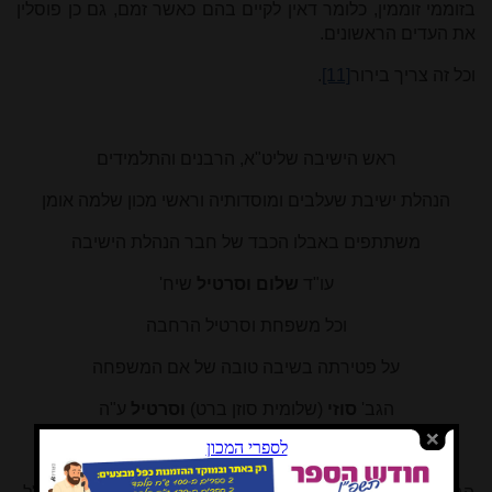
בזוממי זוממין, כלומר דאין לקיים בהם כאשר זמם, גם כן פוסלין
את העדים הראשונים.
וכל זה צריך בירור
[11]
.
ראש הישיבה שליט
"
א, הרבנים והתלמידים
הנהלת ישיבת שעלבים ומוסדותיה וראשי מכון שלמה אומן
משתתפים באבלו הכבד של חבר הנהלת הישיבה
עו
"
ד
שלום
וסרטיל
שיח'
וכל משפחת וסרטיל הרחבה
על פטירתה בשיבה טובה של אם המשפחה
הגב'
סוזי
(שלומית סוזן ברט)
וסרטיל
ע
"
ה
בשבת פרשת 'כי תבוא' תש
"
פ
.