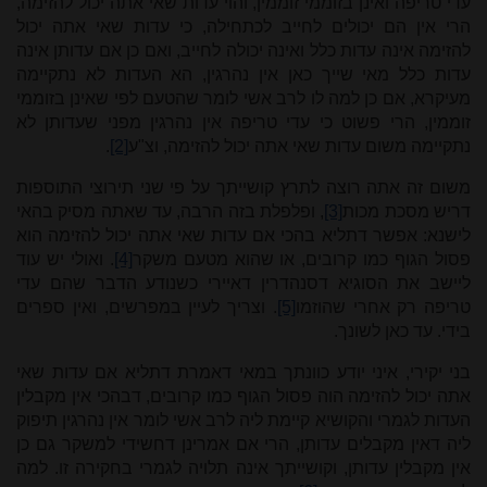
עדי טריפה ואינן בזוממי זוממין, והוי עדות שאי אתה יכול להזימה,
הרי אין הם יכולים לחייב לכתחילה, כי עדות שאי אתה יכול
להזימה אינה עדות כלל ואינה יכולה לחייב, ואם כן אם עדותן אינה
עדות כלל מאי שייך כאן אין נהרגין, הא העדות לא נתקיימה
מעיקרא, אם כן למה לו לרב אשי לומר שהטעם לפי שאינן בזוממי
זוממין, הרי פשוט כי עדי טריפה אין נהרגין מפני שעדותן לא
נתקיימה משום עדות שאי אתה יכול להזימה, וצ"ע
[2]
.
משום זה אתה רוצה לתרץ קושייתך על פי שני תירוצי התוספות
דריש מסכת מכות
[3]
, ופלפלת בזה הרבה, עד שאתה מסיק בהאי
לישנא: אפשר דתליא בהכי אם עדות שאי אתה יכול להזימה הוא
פסול הגוף כמו קרובים, או שהוא מטעם משקר
[4]
. ואולי יש עוד
ליישב את הסוגיא דסנהדרין דאיירי כשנודע הדבר שהם עדי
טריפה רק אחרי שהוזמו
[5]
. וצריך לעיין במפרשים, ואין ספרים
בידי. עד כאן לשונך.
בני יקירי, איני יודע כוונתך במאי דאמרת דתליא אם עדות שאי
אתה יכול להזימה הוה פסול הגוף כמו קרובים, דבהכי אין מקבלין
העדות לגמרי והקושיא קיימת ליה לרב אשי לומר אין נהרגין תיפוק
ליה דאין מקבלים עדותן, הרי אם אמרינן דחשידי למשקר גם כן
אין מקבלין עדותן, וקושייתך אינה תלויה לגמרי בחקירה זו. למה