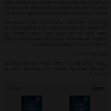
אין יכולת להזימם כטריפה וכבן גרושה ואין פגם בנאמנות העדות
קיימת, רק שלא ניתן להזימה. נקודת המחלוקת תהיה בטריפה,
שלתורי"ד אין שם עדות כלל ואילו לסבא רבי ירוחם יש שם עדות.
[9]
לפי דברי הרב המחבר יש שני מובנים ללשון 'עדות שאי אתה
יכול להזימה': לא ניתן לפסול אותה, ולא ניתן להעניש עליה אם
הוזמה. אולם גם כלפי המובן השני הגמרא בסנהדרין שם
מתבטאת 'לא שמה עדות', ופשט המילים שאין זו עדות כלל. אולם
לפי המחבר זו עדות רק שאין נענשים עליה. וצ"ע.
[10]
סימן לח ס"ק א.
[11]
ועי' במ"ש סבא רז"ו בספרו 'ממזרח נעם' שם עמוד 122
ליישב שתי קושיות של התוספות בריש מכות לאור חידושו של
אביו, עיי"ש.
המעין
ישן יותר
}
תמוז
ניסן
תשפ"ו
תשפ"ו