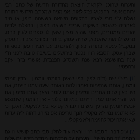
והערות שהוכנו לקראת הוצאת מהדורה חדשה של כתבי רבי
ירוחם אשר ורהפטיג זצ"ל לאור. אני מניח שמכתב חידושי התורה
נשלח ע"י סבי לאביו בתקופת השואה כששהה ביפן, או מיד
לאחריה כשעסק בשיקום שרידי השואה בפולין ובהצלת ילדים
יהודים ממנזרים, מפני שהוא מציין שאין לו ספרים לעיין בהם
.
מרגש לראות שהסבא, שהיה עסוק ביותר בצורכי ציבור, הספיק
במקביל לעסוק בתורה בעיון, ולהתכתב עם אביו הגאון בסוגיות
שבהן עסק. הסבא רז"ו נפטר בירושלים בשיבה טובה לפני ח"י
שנה בהושענא רבא שנת תשס"ג. תנצב"ה. אושרי ב"ר יעקב
ורהפטיג.
[1]
רש"י שם (ד"ה לפי): לפי שאינן בזוממי זוממין - בדין זוממי
זוממין, אותם שהזימום ואמרו להם באותה שעה עמנו הייתם, אם
היו באין שנים אחרים ומזימין אותם לומר היאך אתם מזימין את
אלו והרי אתם עמנו הייתם במקום פלוני - אין הזוממין שנמצאו
עכשיו זוממין נהרגין, משום דגברא קטילא בעי למיקטל, הלכך כי
לא אתזמו נמי לא מקטלי הנך טריפה אפומייהו, דהוה ליה עדות
שאי אתה יכול להזימה ולא מקטלי...
[2]
ע"כ דברי הסבא רז"ו, וראה עוד להלן. סבי כתב קושיא זו גם
בספרו 'זריחת השני' - הערות על מסכתות מסדר נזיקין, ירושלים