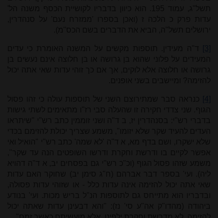
תשל"ג, עמוד 195. הוא כיוון בדבריו לקושיית הכסף משנה הל'
עדות פרק כ הלכה ז (ואכן בספרו 'ממזרח נעם' על סנהדרין,
ירושלים תשל"ה, הביא את הדברים בשם הכס"מ).
[3]
ד"ה מעידין. תוספות מקשים על המשנה האומרת כי עדים
המעידים על פלוני שהוא בן גרושה או בן חלוצה אינם נעשים בן
גרושה או חלוצה אלא לוקים, אך אם כך זוהי עדות שאי אתה יכול
להזימה? ומיישבים בשני אופנים.
[4]
כנראה סבר שמתירוצם השני של תוספות עולה כי זהו פסול
הגוף. שני צדדי חקירה זו שהעלה סבי רז"ו מתאימים לשתי גישות
בדברי רש"י: בסנהדרין יז, ב ד"ה ושני זוממין כתב רש"י "שיתראו
העדים להעיד שקר שלא יזומו", משמע שצריך יכולת להזימם בכדי
שלא ישקרו, ושם בדף מא, א ד"ה 'לא שמה' כתב רש"י "הואיל ואי
אפשר לקיים בו ודרשת וחקרת ודרשו השופטים הנה עד שקר",
משמע שזהו פסול הגוף (וכ"כ רש"י גם בפסחים יב, א ד"ה דהויא
ליה). ועי' בספר דבר אברהם (ח"ג סימן יב) שחוקר האם עדות
שאי אתה יכול להזימה אינה עדות כלל - או שזוהי עדות פסולה,
ובדבריו הוא מתייחס גם לתוספות הנ"ל בריש מכות. ועי' בנודע
ביהודה (מהדו"ק אה"ע סי' נז): "והא דבעינן עדות שאתה יכול
להזימה, לא מדרשת וחקרת ילפינן, אלא מועשיתם כאשר זמם"...