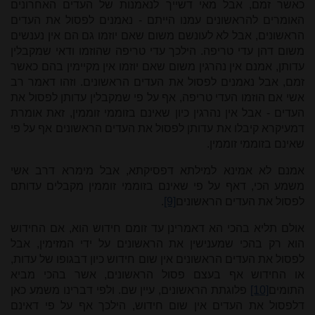
כאשר זמם, אבל מאי דשייך לנאמנות של העדים האחרונים
האומרים להראשונים עמנו הייתם - נאמנים לפסול את העדים
הראשונים, אבל לא לעונשם משום שאם יוזמו גם הם אין נענשים
משום דהן עדי טריפה. הילכך עדי טריפה שהוזמו ודאי שמקבלין
עדותן, אמנם אין נהרגין משום שאם יוזמו אין מקיימין בהם כאשר
זמם, אבל נאמנים לפסול את העדים הראשונים. וזהו דאמר רב
אשי אם הוזמו העדי טריפה, אף על פי שמקבלין עדותן לפסול את
העדים - אבל אין נהרגין כיון שאינם בזוממי זוממין, זאת אומרת
דמעיקרא קיבלו את עדותן לפסול את העדים הראשונים אף על פי
שאינם בזוממי זוממין.
אמנם לא אמינא למילתא דפסיקתא, אבל מימרא דרב אשי
משמע הכי, דאף על פי שאינם בזוממי זוממין מקבלים עדותם
לפסול את העדים הראשונים
[9]
.
אולם תליא בהכי הא דאמרינן עד זומם חידוש הוא, אם החידוש
הוא רק בהכי שמענישין את הראשונים על ידי המזימין, אבל
לפסול את העדים הראשונים אין שום חידוש כיון דבגופו של עדות,
או החידוש אף בעצם פסול הראשונים, אשר בהכי מביא
התומים
[10]
פלוגתת הראשונים, עיין שם. ולפי דברינו משמע כאן
דלפסול את העדים אין שום חידוש, הילכך אף על פי דאינם