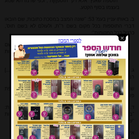
"תוספת שאנץ" אלא רק "תוספ[ו]ת", וכפי שרמז תא שמע
בעצמו בסוף הקטע.
ב. באותו עניין בעמ' 53: "שונה המצב במסכת כתובות, שם הובאו
דברי התוספות בכל מקום בשם ר"ת, ולעולם לא בשם תוס',
כרגיל בכל המקומות":
אינו מדויק, כי בסנהדרין בלבד נזכרו התוספות בשם
"תוספות", ובשאר המסכתות מעתיקן בסתמא, ובכתובות
בשם ר"ת.
ג. שם "כאמור מדי פעם בפעם נזכרים בעלי התוספות בשמם [...]
רבי אליעזר ממיץ לנדרים (לכתובות דף כה, ב ברי"ף [...]"):
שם הנוסח "ר' אליעזר מוקי לההיא דנדרים", ויש כאן תוספת
פרשנות של הכותב ללא דיון!
ד. ושם הע' לז על ציטוטי התוספות שבר"י אלמדרי בכתובות:
"בדיקת המובאות למסכת זו מצביעה על כך שכבר היו תוספות
"שלנו" למסכת זו בידיו":
אינו נכון, הכל מתאים יותר לתוס' שאנץ (מהדורת ליס).