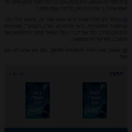
קרלו למדינת מגנצא, היה מנהיג את בני דורו לומר מכאן ואילך עד
'ושמו אחד', כי גדול היה ואין כל דבר נעלם ממנו".
[5]
ובכלל אין ראיה שהיה לו אי פעם ספר זה, ובאופן כללי ניכר
שבספרד המאוחרת, בימי הריטב"א והר"ן והנמוק"י, מעתיקים
החכמים בדרך כלל את דברי בעל המאור מתוך המלחמות של
הרמב"ן, ולא ישירות מהמאור.
[6]
וכמובן שאין ראיה מהמכתם
להיפך,
וגם תא שמע לא טען
זאת.
המעין
ישן יותר
}
תמוז
ניסן
תשפ"ו
תשפ"ו
257
258