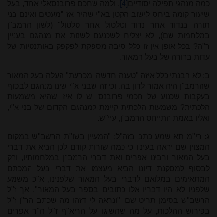
כמה מנהגי תפילה יסודיים
[4]
, ולמה שחכם פרובנסאלי אחד, בעל
שיעור קומה ביחס לישוב הקטן בא"י שהיה אז "מעטים ואינם בני
תורה בנדוד אחר נדוד וטלטול אחר טלטול" (לשון הרמב"ן
במלחמות שם), לא יצליח לשכנעם לשנות את מנהגם בעניין
ר"ה? בכל אופן אין זו כלל סיבה מספקת לפקפק באותנטיות של
עדות ברורה של בעל המאור.
ב: לא הבנתי כלל איזה "טענה חדשה ומכרעת" העלה בעל המאור
שהרמב"ן היה אמור לדון בה. וכי זה שבני א"י שינו מנהגם לבסוף
בעקבות שכנוע של חכמי פרובנס יש לו איזו שהיא משמעות
הלכתית? משמעות הלכתית קיימת למנהגם הקדום של בני א"י,
ואליו באמת התייחס הרמב"ן, עיי"ש.
ג: רי"מ תא שמע כתב בזה"ל: "המעיין בשו"ת הרשב"ש במקום
המצוין שם יראה בעיניו כי כמה שורות קודם לכן הביא את דברי
בעל המאור ורבינו אפרים ואת דברי הרמב"ן במלחמותיו, ורק
לבסוף למסקנת דיונו הביא מעצמו את דברי בעל המכתם
המתאימים במלואם לדברי בעל המאור שלפנינו, א"כ משמע
שלפניו לא היו דבריו אלו כתובים בספר בעל המאור". אך ז"ל
הרשב"ש בסימן תריט שם: "ונראה לי דזהו מה שכתב הר"ן ז"ל
בפירוש ההלכות, על מה שהשיגו על הריא"ף ז"ל ה"ר אפרים