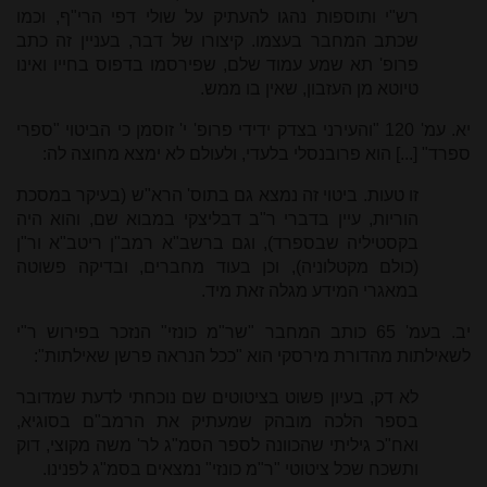
רש"י ותוספות נהגו להעתיק על שולי דפי הרי"ף, וכמו
שכתב המחבר בעצמו. קיצורו של דבר, בעניין זה כתב
פרופ' תא שמע עמוד שלם, שפירסמו בדפוס בחייו ואינו
טיוטא מן העזבון, שאין בו ממש.
יא. עמ' 120 "והעירני בצדק ידידי פרופ' י' זוסמן כי הביטוי "ספרי
ספרד" [...] הוא פרובנסלי בלעדי, ולעולם לא ימצא מחוצה לה:
זו טעות. ביטוי זה נמצא גם בתוס' הרא"ש (בעיקר במסכת
הוריות, עיין בדברי ר"ב דבליצקי במבוא שם, והוא היה
בקסטיליה שבספרד), וגם ברשב"א רמב"ן ריטב"א ור
"
ן
(כולם מקטלוניה), וכן בעוד מחברים, ובדיקה פשוטה
במאגרי המידע מגלה זאת מיד.
יב. בעמ' 65 כותב המחבר "שר"מ כונזי" הנזכר בפירוש ר"י
לשאילתות מהדורת מירסקי הוא "ככל הנראה פרשן שאילתות":
לא דק, בעיון פשוט בציטוטים שם נוכחתי לדעת שמדובר
בספר הלכה מובהק שמעתיק את הרמב"ם בסוגיא,
ואח"כ גיליתי שהכוונה לספר הסמ"ג לר' משה מקוצי, דוק
ותשכח שכל ציטוטי "ר"מ כונזי" נמצאים בסמ"ג לפנינו.