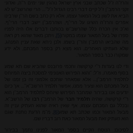
והרז"ה ז"ל שכתב שבני ארץ ישראל נוהגין שני ימים ר"ה, ואדוני
זקני הרמב"ן ז"ל קיים דברי רבינו הגדול ז"ל"... הרי שהרשב"ש לא
הביא את לשון בעל המאור עצמו, אלא רק כתב בשם הר"ן שרבינו
אפרים והרז"ה השיגו על הרי"ף, ושהרמב"ן יישב דברי הרי"ף.
וא"כ אין הכרח כלל שהרשב"ש בכותבו דברים אלו היה לפניו
ספרו של בעל המאור עצמו במקורו
[5]
, ויתכן מאוד שהוא רק ראה
מה שהביאו הרמב"ן והר"ן בשמו. ולכן ניחא שאת עניין המנהג,
שלא העתיקו האחרים, הוא מצא רק בספר המכתם, ולא ידע
שמקורו כבר בספר המאור.
ודי לנו בעדות ר"י קרקושה וחכמי פרובנס שהביא שם תא שמע
בסוף מאמרו, וז"ל: "והוא הפירוש האנונימי למסכת ביצה המיוחס
לתלמיד הרמב"ן... אלא שמאחר שחכם אלמוני זה בן זמנו של
בעל המכתם הוא וצעיר ממנו, אפשר תלמיד הרשב"א"... אך כיום
יודעים אנו בבירור שמחבר הפירוש שיוחס לתלמיד הרמב"ן הוא
ר"י קרקושה, שהיה
תלמיד חבר
של הרמב"ן
רבו
של הרשב"א.
ובכלל גם המכתם עצמו, אף שאין ראיה שהוא העתיק עניין זה
מבעל המאור וכמו שכתב תא שמע
[6]
, מ"מ הדעת נותנת שגם
הוא העתיק זאת מבעל המאור כאת רוב דבריו שם.
לסיכום: הנוסח הקיים בספר המאור לפנינו נתמך בבירור