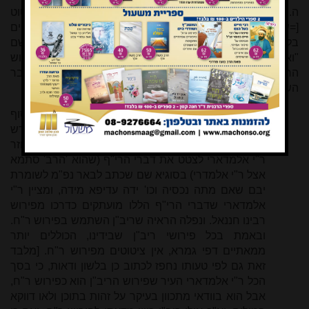
ה. בעמ' 53-54 כותב המחבר "יש מן העניין להזכיר את הציטוט
[=של ר"י אלמדארי] מפירוש הריב"ן למסכת יבמות המסתיים
בלשון "זה העניין בפי' יבמות לר' יהודה בן נתן". ובהע' 40 שם
"ואגב בסוף הציטוט הזה העיר הרב אלמדארי בזו הלשון "פירוש
הרב הוא רבינו חננאל... למדנו מכאן בוודאות שהריב"ן כבר
השתמש בפירוש רבינו חננאל".
טעה הכותב בהבנת הנקרא, כי משפט זה אינו נמצא בסוף
הציטוט של ריב"ן, אלא שיש שם נקודה, ואח"כ דיבור חדש
"שאם מתה וכו' – פירוש הרב הוא ר"ח", ובדיבור זה חוזר
ר"י אלמדארי לצטט את דברי הרי"ף (שהוא 'הרב' סתמא
אצל ר"י אלמדרי) בסוגיא שם שכתב לבאר נפ"מ לשומרת
יבם שאם מתה נכסיה וכו' ידה עדיפא מידה, ומציין ר"י
אלמדארי שדברי הרי"ף הללו מועתקים כדרכו מפירוש
רבינו חננאל. ונפלה הראיה שריב"ן השתמש בפירוש ר"ח.
ובאמת בכל פירושי ריב"ן שבידינו, הכוללים יותר
ממאתיים דפי גמרא, אין ציטוטים מפירוש ר"ח. [מלבד
זאת גם לפי טעותו נחפז לכתוב כן בלשון ודאות, כי בסך
הכל ר"י אלמדארי העיר שפירוש הריב"ן הוא כפירוש ר"ח,
אבל הוא בוודאי מתכוון בעיקר על זהות בתוכן ולאו דווקא