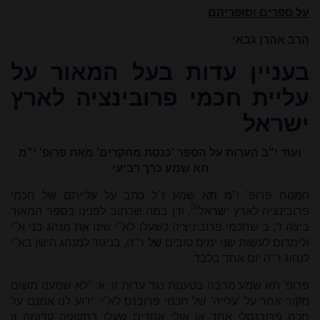
על ספרים וסופריהם
הרב אהרן גבאי
בעניין עדות בעל המאור על
עליית חכמי פרובינציה לארץ
ישראל
ועוד י"ב הערות על הספר 'כנסת מחקרים' מאת פרופ' י"מ
תא שמע כרך רביעי
המנוח פרופ' י"מ תא שמע ז"ל כתב על עלייתם של חכמי
[1]
פרובינציה לארץ ישראל
, ודן במה שכתוב לפנינו בספר המאור
ביצה ד, ב שחכמי פרוביניציה כשעלו לא"י שינו את מנהג בני א"י
ולימדום לעשות שני ימים טובים של ר"ה, בניגוד למנהג הישן בא"י
לנהוג ר"ה יום אחד בלבד.
פרופ' תא שמע מרבה בטענות נגד עדות זו: א: "לא שמענו משום
מקור אחר על 'עלייה' של חכמי פרובנס לא"י. ידוע לנו אמנם על
חכם פרובנסלי אחד או אולי אחדים שעלו בתקופה קדומה זו