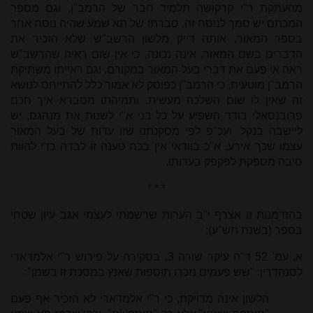
מהעתקת ר"י קרקושה תלמיד חבר של הרמב"ן, וגם מספר
המכתם יש סמך לנוסח זה. סברתו של תא שמע שהיה נוסח אחר
בספר המאור, אותה דייק מלשון הרשב"ש שלא הזכיר את
הדברים בשם המאור, אינה נכונה, כי אין שום ראיה שהרשב"ש
ראה אי פעם את דברי בעל המאור במקורם. וגם ראייתו משתיקת
הרמב"ן מוטעית, כי הרמב"ן כפוסק לא אמור כלל להתייחס לנושא
זה שאין לו שום השלכה מעשית. ותמיהתו מסברא איך חכם
פרובנסאלי בודד השפיע על כל בני א"י לשנות את מנהגם, יש
ליישבה בנקל. ועכ"פ לפי מסקנתנו שזו עדות של בעל המאור
עצמו שכך אירע, א"כ בוודאי אין בכח טענה זו לבדה כדי להוות
סיבה מספקת לפקפק בעדותו.
* * *
בהזדמנות זו אצרף י"ב הערות שרשמתי לעצמי אגב עיון שטחי
בספר (בשנת תש"ע):
א. עמ' 52 ד"ה עיקר שורה 3, בסקירה על פירוש ר"י אלמדארי
לסנהדרין: "שש פעמים נזכרו תוספות שאנץ במסכת זו בשמן":
הלשון אינה מדויקת, כי ר"י אלמדארי לא הזכיר אף פעם