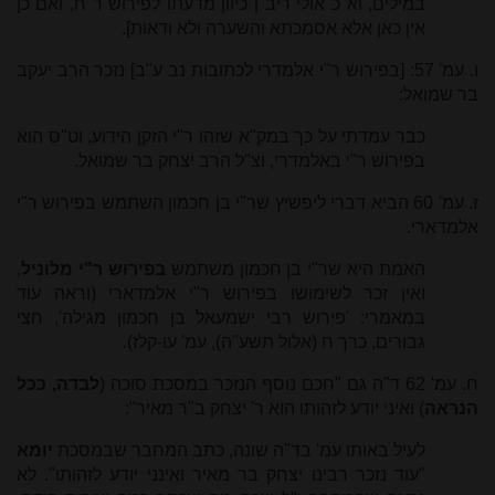
במילים, וא"כ אולי ריב"ן כיוון מדעתו לפירוש ר"ח, ואם כן
אין כאן אלא אסמכתא והשערה ולא ודאות].
ו. עמ' 57: [בפירוש ר"י אלמדרי לכתובות נב ע"ב] נזכר הרב יעקב
בר שמואל:
כבר עמדתי על כך במק"א שזהו ר"י הזקן הידוע, וט"ס הוא
בפירוש ר"י באלמדרי, וצ"ל הרב יצחק בר שמואל.
ז. עמ' 60 הביא דברי ליפשיץ שר"י בן חכמון השתמש בפירוש ר"י
אלמדארי.
האמת היא שר"י בן חכמון משתמש
בפירוש ר"י מלוניל
,
ואין זכר לשימושו בפירוש ר"י אלמדארי (וראה עוד
במאמרי: 'פירוש רבי ישמעאל בן חכמון מגילה', חצי
גבורים, כרך ח (אלול תשע''ה), עמ' עו-קלז).
ח. עמ' 62 ד"ה גם "חכם נוסף הנזכר במסכת סוכה (
לבדה, ככל
הנראה
) ואיני יודע לזהותו הוא ר' יצחק ב"ר מאיר":
לעיל באותו עמ' בד"ה שונה, כתב המחבר שבמסכת
יומא
"עוד נזכר רבינו יצחק בר מאיר ואינני יודע לזהותו". לא