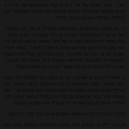
לא"י... אבל מצבה של א"י דאז והיקפה המצומצם של עלייה זו
אינם מאפשרים לתלות בחכמי פרובנס את השינוי המהפכני הזה
בהלכה הקדומה שנהגה בארץ ישראל".
ב: לא מצאנו בראשונים התייחסות לאמירה זו של בעל המאור,
ואף הרמב"ן במלחמותיו שם לא דן כלל בעניין זה. לא זו בלבד -
אלא שאת הוכחתו ההיסטורית של בעל המאור מתשובתו של רב
האי גאון לרב ניסים מקירואן טורח הרמב"ן לסתור: "ואשר אמרו
בעבור בני א"י בדורות שלפנינו - אינה טענה"
[2]
, ואילו את הטענה
ההיסטורית המכרעת והחדשה שמעלה בעל המאור אין הרמב"ן
מזכיר כלל! לדעת פרופ' תא שמע "דבר זה אין השכל מקבלו".
ג: משו"ת הרשב"ש שציטט דבר זה בשם בעל המכתם ולא בשם
בעל המאור, מוכח שמשפט זה לא היה לפניו בבעל המאור, ועל
כורחך שהוא הוספה מאוחרת לאחר עליית רבני צרפת לא"י, ולא
מאוחר יותר מפני שמשפט זה כבר היה בספר המאור שהיה לפני
תלמיד הרשב"א בפירושו לרי"ף. עכת"ד. זוהי תמצית המאמר.
ולענ"ד אין בדברים אלו ממש, ואפרש שיחתי לפי סדר דבריו
[3]
:
א: כבר ידוע לנו שחכם אחד שהגיע מאיטליה לאשכנז שינה שם