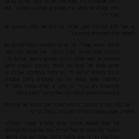
נראה שהמחבר ז"ל שכח מה שכתב כמה שורות קודם,
אלא שפרק זה נכתב ע"י העורכים מעיזבון המחבר, ולא
נערך דיו.
ט. עמ' 119 המחבר טוען שכת"י ניו יורק של ספר המנהיג יש
לסמוך עליו כמהדורא בתרא וכו'.
לדעתי נדמה שכת"י זה יש בו הוספות רבות שאינם מן
המחבר אלא מאיזה מגיה אלמוני, ואין לבנות עליו כלל,
הראיות: א. הוא פותח הרבה קטעים בלשון "ונראה לי",
שהוא סגנון של מגיה על הספר (ואמנם המנהיג כותב
הרבה פעמים "ונראה לי", אך תמיד בחתימה 'אב"ן'). ב.
כמדומה שלא נמצא עד כה ציטוטים בשם המנהיג
שנמצאים רק בכת"י ניו יורק. ג. שלא נמצאו כתבי יד
ודפוסים הדומים לנוסח שלו. ועדיין העניין טעון בירור.
י. עמ' 100 האריך המחבר בניסיון להוכיח את 'טעותו' של אברהם
הלפרין, שטען שספר המרדכי לא נכתב בשולי הרי"ף:
אין ספק שטעה אורבך וצדק הלפרין שספר המרדכי
המקורי לא נכתב על שולי הרי"ף, ומה שליקטו את המרדכי
מגיליונות הרי"ף אינו מלמד כלום, שהרי גם את פירושי