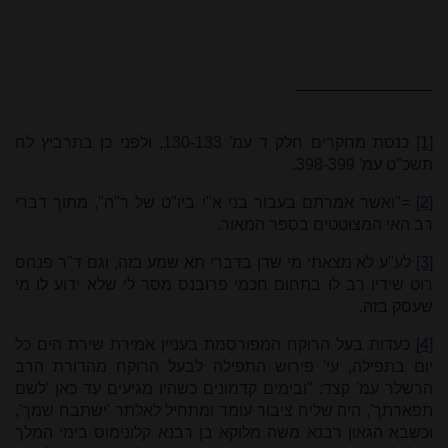
[1]
כנסת מחקרים חלק ד עמ' 130-133, ולפני כן בתרביץ לח
תשכ"ט עמ' 398-399.
[2]
="ואשר אמרתם בעבור בני א"י ביו"ט של ר"ה", מתוך דברי
רב האי המצוטטים בספר המאור.
[3]
לע"ע לא מצאתי מי שדן בדברי תא שמע בזה, וגם ד"ר פנחס
רוט שידיו רב לו בתחום חכמי פרובנס מסר לי שלא ידוע לו מי
שעסק בזה.
[4]
כעדות בעל הרוקח המפורסמת בעניין אמירת שירת הים כל
יום בתפילה, עי' פירוש התפילה לבעל הרוקח מהדורת הרב
הרשלר עמ' קצד: "ובימים קדמונים כשהיו מגיעים עד כאן 'לשם
תפארתך', היה שליח ציבור עומד ומתחיל לאלתר 'ישתבח שמך',
וכשבא הגאון רבנא משה מלוקא בן רבנא קלונימוס בימי המלך