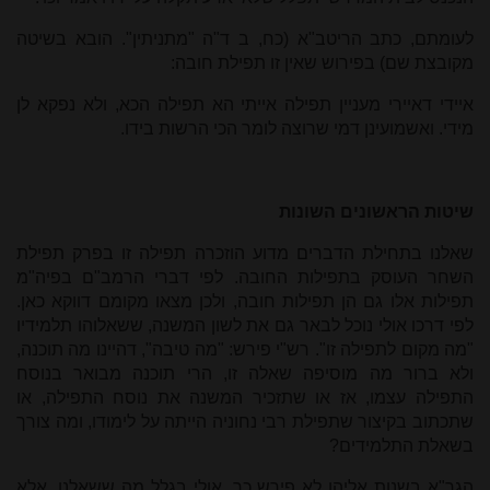
לעומתם, כתב הריטב"א (כח, ב ד"ה "מתניתין". הובא בשיטה
מקובצת שם) בפירוש שאין זו תפילת חובה:
איידי דאיירי מעניין תפילה אייתי הא תפילה הכא, ולא נפקא לן
מידי. ואשמועינן דמי שרוצה לומר הכי הרשות בידו.
שיטות הראשונים השונות
שאלנו בתחילת הדברים מדוע הוזכרה תפילה זו בפרק תפילת
השחר העוסק בתפילות החובה. לפי דברי הרמב"ם בפיה"מ
תפילות אלו גם הן תפילות חובה, ולכן מצאו מקומם דווקא כאן.
לפי דרכו אולי נוכל לבאר גם את לשון המשנה, ששאלוהו תלמידיו
"מה מקום לתפילה זו". רש"י פירש: "מה טיבה", דהיינו מה תוכנה,
ולא ברור מה מוסיפה שאלה זו, הרי תוכנה מבואר בנוסח
התפילה עצמו, אז או שתזכיר המשנה את נוסח התפילה, או
שתכתוב בקיצור שתפילת רבי נחוניה הייתה על לימודו, ומה צורך
בשאלת התלמידים?
הגר"א בשנות אליהו לא פירש כך, אולי בגלל מה ששאלנו, אלא