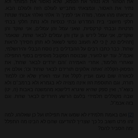
את הטהור ולא נטהר את הטמא, שלא נאסור את המותר ולא
נתיר את האסור, ונמצאתי מתבייש לעולם הזה ולעולם הבא.
וביציאתו מהו אומר, מודה אני לפניך ה' אלהי ואלהי אבותי שנתת
חלקי מיושבי בית המדרש ובתי כנסיות ולא נתת חלקי בבתי
תרטיות ובבתי קרקסיות, שאני עמל והן עמלים, אני שוקד והן
שוקדים, אני עמל לירש גן עדן והן עמלים לבאר שחת, שנאמר
[תהילים טז, י] כי לא תעזוב נפשי לשאול לא תתן חסידך לראות
שחת'. כבר כתבו רבים על ההבדלים בין נוסח הבבלי והירושלמי,
ואכמ"ל. עוד יש להעיר, שבנוסח המקובל מוסיפים בסוף התפילה
שאחרי הלימוד, אחרי האמירה 'והם יורדים לבאר שחת', את
הפסוק-הקללה 'ואתה אלוקים תורידם לבאר שחת' וכו'; אולם אין
לכאורה שום טעם ועניין לקלל את עמי הארץ שלא זכו ללמוד
תורה, וגם התוספת הזו אינה מצויה לא בגמרא ולא ברמב"ם ולא
בשא"ר, ואין ספק שהיא שיגרא דלישנא מהמשנה באבות (ה, יט)
שבה מקוללים תלמידי בלעם הרשע היורדים לבאר שחת. וגם
בזה אכמ"ל.
[2]
ואם באמת תלמידיו לא שמעו את תפילתו ועל כן שאלוהו, למה
זהו פרט חשוב כל כך שצריך להודיענו שהם לא הבינו מה התפלל
ומה הסביר להם?