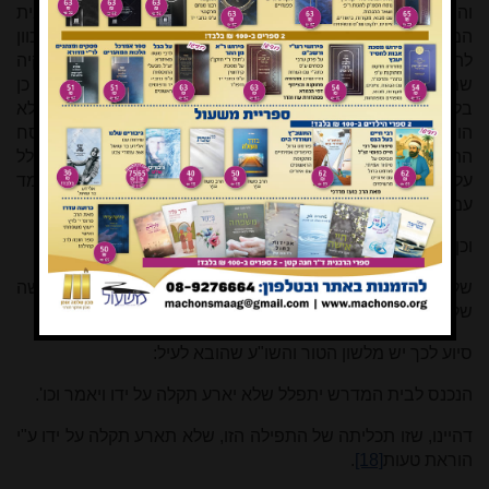
והיתר ותצא תקלה מתחת ידו. ואם כן אין הבדל אם לומד בבית
המדרש או בביתו, ברבים או אפילו ביחיד, כל שלימודו מכוון
להוראת הלכה למעשה. אמנם בדרך כלל הלומד לאסוקיה
שמעתתא אליבא דהלכתא לומד בחבורה ובבית מדרש, ועל כן
בלשון זו נקטה המשנה, אך לא בית המדרש הוא הגורם אלא
הוראת ההלכה היא הגורמת. אך כמובן שיש לשנות בנוסח
התפילה שינויים נצרכים כדי להתאימה לצורכו, שהרי אין להתפלל
על חבריו שישמחו בלימודו (לטובה או לרעה) כאשר אינו לומד
עמם בחבורה אלא שהוא לומד עתה לבדו.
וכן פירש בתוספות הרא"ש
[17]
:
שלא תארע תקלה על ידי. שלא יטעו תלמידי בדברי לעשות מעשה
שלא כהלכה.
סיוע לכך יש מלשון הטור והשו"ע שהובא לעיל:
הנכנס לבית המדרש יתפלל שלא יארע תקלה על ידו ויאמר וכו'.
דהיינו, שזו תכליתה של התפילה הזו, שלא תארע תקלה על ידו ע"י
הוראת טעות
[18]
.