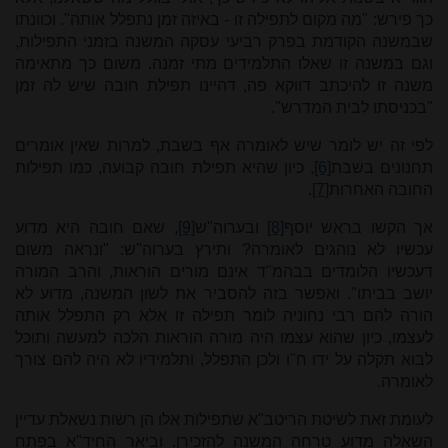
כך פירש: "מה מקום לתפילה זו - באיזה זמן נתפלל אותה". וכוונתו
שבמשנה הקודמת בפרק רביעי עסקה המשנה בזמני התפילות,
וגם במשנה זו שאלו התלמידים מתי זמנה. משום כך מתאימה
משנה זו להיכתב דווקא פה, דהיינו תפילת חובה שיש לה זמן
"בכניסתו לבית המדרש".
לפי זה יש לומר שיש לאומרה אף בשבת, למרות שאין אומרים
תחנונים בשבת
[6]
, כיון שהיא תפילת חובה קבועה, כמו תפילות
החובה האחרות
[7]
.
אך הקשו בראש יוסף
[8]
ובערוה"ש
[9]
, שאם חובה היא מדוע
עכשיו לא נוהגים לאומרה? ותירץ בערוה"ש: "ונראה משום
דעכשיו הלומדים בבהמ"ד אינם מורים הוראות, והרב המורה
יושב בביתו". ואפשר בזה להסביר את לשון המשנה, מדוע לא
הורה להם רבי נחוניה לומר תפילה זו אלא רק התפלל אותה
לעצמו, כיון שהוא עצמו היה מורה הוראות הלכה למעשה ותוכל
לבוא תקלה על ידו ח"ו ולכן התפלל, ותלמידיו לא היה להם צורך
לאומרה.
לעומת זאת לשיטת הריטב"א שתפילות אלו הן רשות נשאלת עדיין
השאלה מדוע טרחה המשנה להזכירן. וביאר החיד"א בפתח