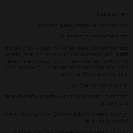
רשות או חובה?
לגבי עצם חיובה של התפילה, נחלקו הראשונים.
כתב הרמב"ם בפיה"מ (ברכות ד, ב)
:
ושתי תפילות אלו חובה על כל מי שנכנס לבית המדרש
ללמוד
, הלא תראה שלא אמר בכניסתו מה היה אומר, שמשמע
שזה רק סיפור מה שהיה אומר ר' נחוניה בן הקנה ותהיה הרשות
בידינו, אלא אמר בכניסתו מה הוא אומר, ר"ל אם נכנס הנכנס
לבית המדרש מה הוא
[3]
צריך לומר.
וכן פסק בהלכות ברכות (י, כג):
הנכנס לבית המדרש אומר יהי רצון מלפניך ה' אלהי שלא אכשל
בדבר הלכה וכו'.
וכן הובאה משנה זו ברי"ף
[4]
וברא"ש
[5]
, וכן פסקוה הטור והשו"ע
(או"ח קי, ח) באותו לשון:
הנכנס לבית המדרש יתפלל שלא יארע תקלה על ידו ויאמר וכו'.