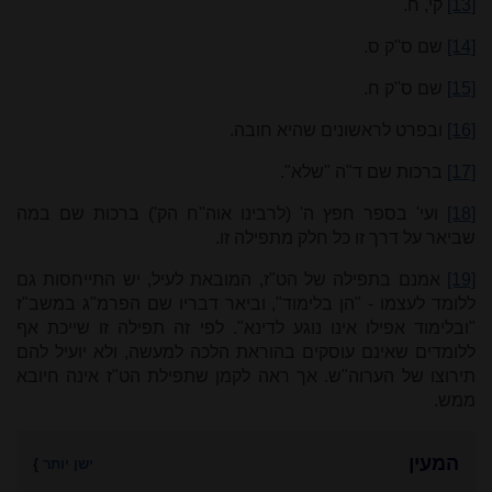
[13]
קי, ח.
[14]
שם ס"ק ס.
[15]
שם ס"ק ח.
[16]
ובפרט לראשונים שהיא חובה.
[17]
ברכות שם ד"ה "שלא".
[18]
ועי' בספר חפץ ה' (לרבינו אוה"ח הק') ברכות שם במה
שביאר על דרך זו כל חלק מתפילה זו.
[19]
אמנם בתפילה של הט"ז, המובאת לעיל, יש התייחסות גם
ללומד לעצמו - "הן בלימוד", וביאר דבריו שם הפרמ"ג במשב"ז
"ובלימוד אפילו אינו נוגע לדינא". לפי זה תפילה זו שייכת אף
ללומדים שאינם עוסקים בהוראת הלכה למעשה, ולא יועיל להם
תירוצו של הערוה"ש. אך ראה לקמן שתפילת הט"ז אינה חיובא
ממש.
המעין
ישן יותר
}