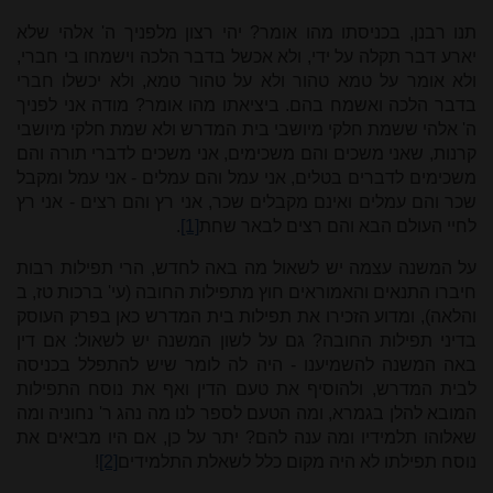
תנו רבנן, בכניסתו מהו אומר? יהי רצון מלפניך ה' אלהי שלא
יארע דבר תקלה על ידי, ולא אכשל בדבר הלכה וישמחו בי חברי,
ולא אומר על טמא טהור ולא על טהור טמא, ולא יכשלו חברי
בדבר הלכה ואשמח בהם. ביציאתו מהו אומר? מודה אני לפניך
ה' אלהי ששמת חלקי מיושבי בית המדרש ולא שמת חלקי מיושבי
קרנות, שאני משכים והם משכימים, אני משכים לדברי תורה והם
משכימים לדברים בטלים, אני עמל והם עמלים - אני עמל ומקבל
שכר והם עמלים ואינם מקבלים שכר, אני רץ והם רצים - אני רץ
לחיי העולם הבא והם רצים לבאר שחת
[1]
.
על המשנה עצמה יש לשאול מה באה לחדש, הרי תפילות רבות
חיברו התנאים והאמוראים חוץ מתפילות החובה (עי' ברכות טז, ב
והלאה), ומדוע הזכירו את תפילות בית המדרש כאן בפרק העוסק
בדיני תפילות החובה? גם על לשון המשנה יש לשאול: אם דין
באה המשנה להשמיענו - היה לה לומר שיש להתפלל בכניסה
לבית המדרש, ולהוסיף את טעם הדין ואף את נוסח התפילות
המובא להלן בגמרא, ומה הטעם לספר לנו מה נהג ר' נחוניה ומה
שאלוהו תלמידיו ומה ענה להם? יתר על כן, אם היו מביאים את
נוסח תפילתו לא היה מקום כלל לשאלת התלמידים
[2]
!