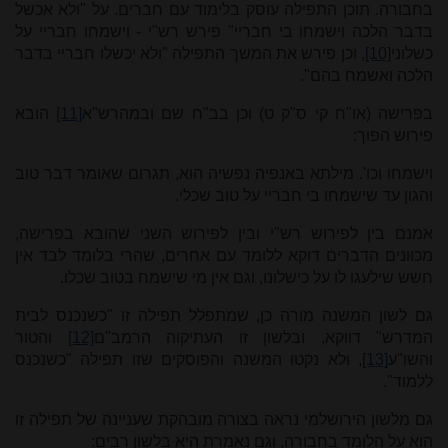
בחבורה. תוכן התפילה עוסק בלימוד עם חברים. על "ולא אכשל
בדבר הלכה וישמחו בי חבריי" פירש רש"י - וישמחו חבריי על
כשלוני
[10]
, וכן פירש את המשך התפילה "ולא יכשלו חבריי בדבר
הלכה ואשמח בהם".
בפרישה (או"ח קי ס"ק ט) וכן בב"ח שם ובמהרש"א
[11]
הובא
פירוש הפוך:
וישמחו וכו'. מילתא באנפיה נפשיה הוא, תגרום שאומר דבר טוב
והגון עד שישמחו בי חבריי על טוב שכלי.
אמנם בין לפירוש רש"י ובין לפירוש השני שהובא בפרישה,
מכוונים הדברים דוקא ללומד עם אחרים, שהרי בלומד לבד אין
חשש שילעגו לו על כישלונו, וגם אין מי שישמח בטוב שכלו.
גם לשון המשנה מורה כן, שמתפלל תפילה זו "כשנכנס לבית
המדרש" דווקא, ובלשון זו העתיקוה הרמב"ם
[12]
והטור
והשו"ע
[13]
, ולא נקטו המשנה והפוסקים שזו תפילה "כשנכנס
ללמוד".
גם מלשון הירושלמי נראה בצורה מובהקת שעניינה של תפילה זו
הוא על הלומד בחבורה, וגם נאמרת היא בלשון רבים: