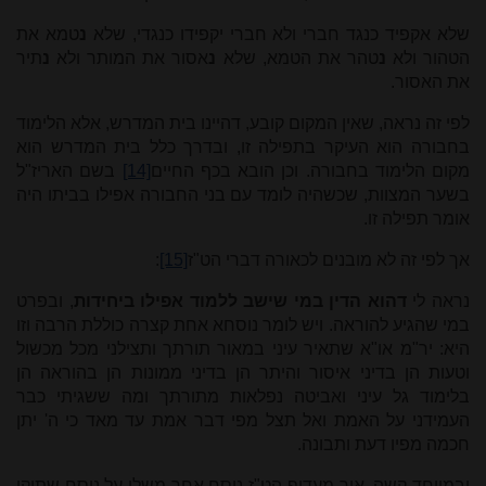
שלא אקפיד כנגד חברי ולא חברי יקפידו כנגדי, שלא
נ
טמא את
הטהור ולא
נ
טהר את הטמא, שלא
נ
אסור את המותר ולא
נ
תיר
את האסור.
לפי זה נראה, שאין המקום קובע, דהיינו בית המדרש, אלא הלימוד
בחבורה הוא העיקר בתפילה זו, ובדרך כלל בית המדרש הוא
מקום הלימוד בחבורה. וכן הובא בכף החיים
[14]
בשם האריז"ל
בשער המצוות, שכשהיה לומד עם בני החבורה אפילו בביתו היה
אומר תפילה זו.
אך לפי זה לא מובנים לכאורה דברי הט"ז
[15]
:
נראה לי
דהוא הדין במי שישב ללמוד אפילו ביחידות
, ובפרט
במי שהגיע להוראה. ויש לומר נוסחא אחת קצרה כוללת הרבה וזו
היא: יר"מ או"א שתאיר עיני במאור תורתך ותצילני מכל מכשול
וטעות הן בדיני איסור והיתר הן בדיני ממונות הן בהוראה הן
בלימוד גל עיני ואביטה נפלאות מתורתך ומה ששגיתי כבר
העמידני על האמת ואל תצל מפי דבר אמת עד מאד כי ה' יתן
חכמה מפיו דעת ותבונה.
ובמיוחד קשה, איך מעדיף הט"ז נוסח אחר משלו על נוסח שתיקן