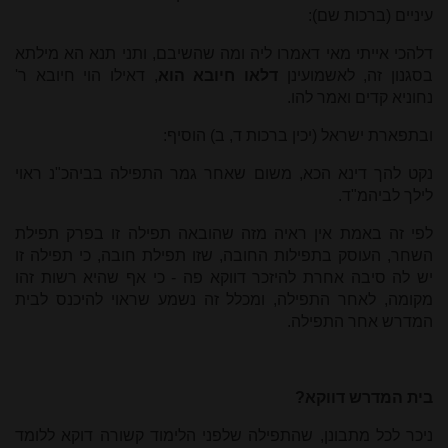
עיניים (ברכות שם):
דלהכי אייתי מאי דאמרו ליה ומה שהשיבם, ותני תנא הא מילתא
בסגנון זה, לאשמועינן
דלאו חיובא הוא
, דאילו הוי חיובא ר'
נחוניא קדים ואמר להו.
ובתפארת ישראל (יכין ברכות ד, ב) הוסיף:
נקט להך דינא הכא, משום שאחר גמר התפילה בביהכ"נ ראוי
לילך לביהמ"ד.
לפי זה באמת אין ראיה מזה שהובאה תפילה זו בפרק תפילת
השחר, העוסק בתפילות החובה, שזו תפילת חובה, כי תפילה זו
יש לה סיבה אחרת להיזכר דווקא פה - כי אף שהיא רשות זהו
מקומה, לאחר התפילה, ומכלל זה נשמע שראוי להיכנס לבית
המדרש אחר התפילה.
בית המדרש דווקא?
ניכר לכל מתבונן, שהתפילה שלפני הלימוד קשורה דוקא ללומד