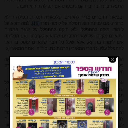
התנא רבי נחוניה בן הקנה, ובפרט אם תפילה זו היא חובה.
ובביאור הדברים צריך להקדים, שלכאורה תכלית תפילה זו לא
ברורה. אם עניינה הוא תפילה על לימוד תורה
[16]
, למה דוקא על
לימודו תיקנו להתפלל, ולא תיקנו להתפלל על שאר המצוות
שהאדם מקיים ועל שאר הדברים שהוא עוסק בהן. ואם תכליתה
אינו לימודו בדווקא, אלא שעל כל דבר שהאדם עוסק בו ראוי
להתפלל עליו, כדברי המאירי (ברכות כח, ב ד"ה "אמר המאירי"):
הורה בזה שאדם צריך לחדש תפילה על כל דבר שהוא רואה
בעצמו שהוא צריך בו לעזר אלוקים, ואז יתמיד מחשבתו בעבודת
השם.
אם כן, למה לא שמענו שבשאר מצוות תיקנו תפילה זו? ואם בגלל
שאין תפילה זו חובה, כדברי הריטב"א שהובא לעיל, מדוע הוזכרה
תפילה זו במשנה ובגמרא, הרי תפילות רבות תיקנו התנאים שלא
הוזכרו במשנה!
וצריך לומר שמכאן סובר הט"ז שמהמשנה למדנו עיקרון שהלומד
צריך להתפלל בדווקא על לימודו, כיון שממנו יוצאות הוראות
למעשה, ואם יטעה בדבר הלכה יבוא לטעות גם בדבר איסור