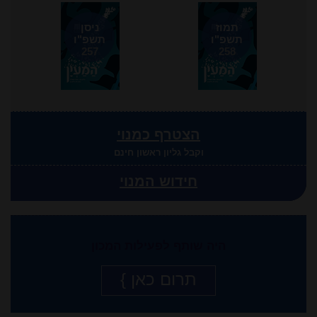
תמוז
ניסן
תשפ"ו
תשפ"ו
257
258
הצטרף כמנוי
וקבל גליון ראשון חינם
חידוש המנוי
היה שותף לפעילות המכון
תרום כאן }