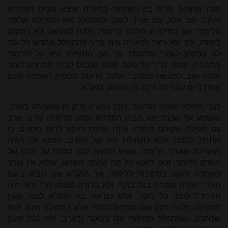
יתכן שתהיה נפ"מ בין השיטות במקרה שיצא מבית המדרש
ואח"כ שב אליו, אם צריך לשוב ולהתפלל את התפילה שלפני
הלימוד: אם תפילה זו תלויה בלימודו הלכה למעשה ולא במקום
לימודו, אם יצא וחזר לכאורה אינו צריך להתפלל מחדש כל עוד
לא הפסיק לגמרי מלימודו, אך אם התפילה היא על הלימוד
בחבורה, שמא צריך כל פעם ופעם שנכנס לבית המדרש לומר
אותה שוב. למעשה מסתבר שלכל הדעות מספיק לאומרה פעם
אחת ביום עבור כל היום, וכן משמע במג"א.
לגבי תפילה שאחר הלימוד, כתב המג"א ס"ק טז שאומרה בערב,
ומשמע אף שכבר יצא מבית המדרש ופסק מלימודו קודם. וא"כ
גם תפילה שקודם לימודו, אינה שייכת דווקא לרגע מסויים בו
מתחיל ללמוד אלא לתחילת יומו של האדם.
ושמא אין ראיה
מתפילה שאחר הלימוד, שהיא הודאה יותר כוללת על חלקו של
האדם הלומד, ולאו דווקא על מה שלמד השתא, שהיא אין צורך
לאומרה דווקא בסמיכות ללימוד. אך המג"א שם הביא בשם
האר"י שהיה אומרה בכל בוקר, ולא ברורה כוונתו, הרי ודאי היה
האריז"ל לומד כל בוקר. אלא כנראה בא המג"א לומר שאין
התפילה תלויה בזמן שבו מתחיל ללמוד אלא בתחילת היום, וכמו
שכתבנו, שמתפלל תפילות אלו בבוקר ובערב, ולא בכל פעם