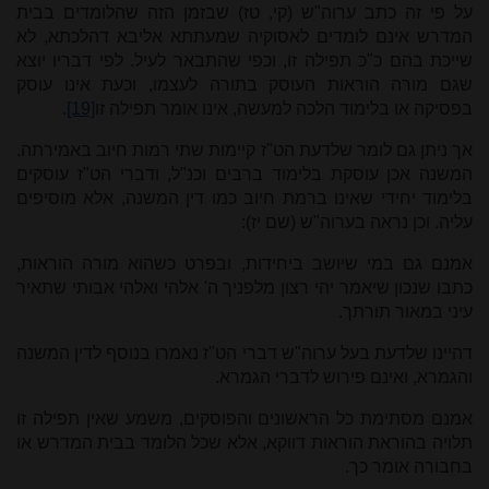
על פי זה כתב ערוה"ש (קי, טז) שבזמן הזה שהלומדים בבית
המדרש אינם לומדים לאסוקיה שמעתתא אליבא דהלכתא, לא
שייכת בהם כ"כ תפילה זו, וכפי שהתבאר לעיל. לפי דבריו יוצא
שגם מורה הוראות העוסק בתורה לעצמו, וכעת אינו עוסק
בפסיקה או בלימוד הלכה למעשה, אינו אומר תפילה זו
[19]
.
אך ניתן גם לומר שלדעת הט"ז קיימות שתי רמות חיוב באמירתה.
המשנה אכן עוסקת בלימוד ברבים וכנ"ל, ודברי הט"ז עוסקים
בלימוד יחידי שאינו ברמת חיוב כמו דין המשנה, אלא מוסיפים
עליה. וכן נראה בערוה"ש (שם יז):
אמנם גם במי שיושב ביחידות, ובפרט כשהוא מורה הוראות,
כתבו שנכון שיאמר יהי רצון מלפניך ה' אלהי ואלהי אבותי שתאיר
עיני במאור תורתך.
דהיינו שלדעת בעל ערוה"ש דברי הט"ז נאמרו בנוסף לדין המשנה
והגמרא, ואינם פירוש לדברי הגמרא.
אמנם מסתימת כל הראשונים והפוסקים, משמע שאין תפילה זו
תלויה בהוראת הוראות דווקא, אלא שכל הלומד בבית המדרש או
בחבורה אומר כך.