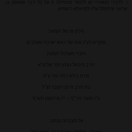
ז. לדברי המאירי יש ללמוד מתפילה זו על כל דבר שעוסק בו,
שראוי שיתפלל עליו לסייעתא דשמיא.
גיליון זה של 'המעין'
מוקדש לע"נ אמו של ראש ישיבת שעלבים
וחבר מערכת 'המעין'
הרב מיכאל הכהן ימר שליט"א
מרת
בילא רחל ימר
ע"ה
בת הרב חיים רקובר זצ"ל
כ"ו תשרי תר"ף – י"ז מרחשון תש"ף
על מצבתה נכתב:
אצילה, מסורה, ישרת דרך, אשת חיל