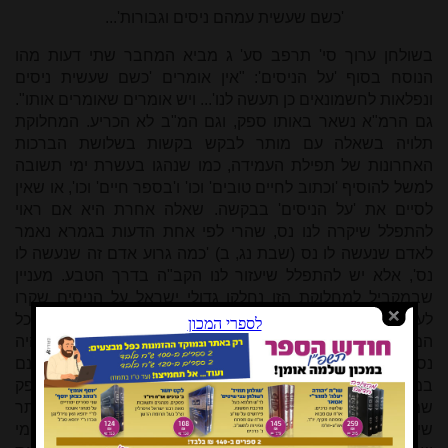
'כשם שעשית עמהם ניסים וגבורות'...
בשולחן ערוך סי' תרפב סע' ג מביא המחבר שתי דעות מהו
הנוסח בסוף 'על הניסים': "אין אומרים 'כשם שעשית ניסים
ונפלאות לחשמונאים כן תעשה לנו'... ויש אומרים שאומרים אותו".
גם הרמ"א נשאר באותו ספק, וגם המ"ב לא הכריע. המחלוקת
תלויה בשאלה עם מותר לבקש בקשות בשלושת הברכות
האחרונות של תפילת העמידה, כמו שנהגו בעשרת ימי תשובה
למשל להוסיף 'וכתוב לחיים טובים' וכו' ו'בספר חיים' וכו', או שאין
לסיים את 'על הניסים' בבקשה. שאלה אחרת היא אם ראוי
להתפלל שיקרה לנו נס, שהרי לפי אחת הדעות בגמרא נאמר
לאדם שנעשה לו נס (שבת נג, ב) 'כמה גרוע אדם זה שנעשה לו
נס', אלא יש להתפלל שיעזור לנו הקב"ה בדרך הטבע. מעניין
שבמקביל למחלוקת הזו נחלקו גדולי ישראל על הניסים שקרו
לעם ולמקדש בימי החשמונאים אם היו אלו ניסים גלויים, או שכל
המלחמות והניצחונות אירעו בדרך הטבע, ורק נס פך השמן היה
נס גלוי (עי' למשל שו"ת מנחת יצחק חלק ו סימן סד). אמנם
במקרים מסוימים גם ניסים נסתרים הם ניסים, ואין ספק
שמתקיימים בדורנו דברי הרמב"ן (שמות יג, טז) שנס נסתר
שיארע לרבים במשך זמן רב גם הוא לנס גלוי ייחשב. כל מי