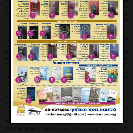
שפותח את עיניו רואה ורואה גם את הניסים הגלויים וגם את
הנסתרים הקורים לרבים שעמנו במשך זמן רב ערב ובוקר
וצהריים. ויה"ר שנזכה ונחיה ונראה גם את הגאולה השלמה
בקרוב.
הגיליון החגיגי המורחב הקודם (גיל' 231 של תשרי) עורר ב"ה
עניין רב, אך הגיע הזמן לחזור לשגרה. מערכת 'המעין' ממשיכה
להוציא לאור את גיליונות 'המעין' תמידים כסדרם, ועתה מונח
לפנינו גיליון 232 כלול בהדרו. בגיליון זה מספר גדול במיוחד של
תגובות והערות חשובות על דברים שנכתבו בגיליונות הקודמים,
וכן מאמרים מגוונים, קלים וכבדים, קצרים וארוכים, ממחברים
ותיקים ומאת למדנים בראשית דרכם, העוסקים בענייני הלכה
וחינוך תורני ומחקר תורני-ספרותי, כדרכם של גיליונות 'המעין'
מימים ימימה.
אי אפשר להתעלם מההתרגשות ברחבי העולם היהודי מאירועי
סיום מחזור הדף היומי ופתיחת המחזור החדש שמתרחשים
בימים אלו. נוסף לעצם ריבוי לימוד התורה בעם ישראל ע"י הפצת
והרחבת הרעיון המבריק הזה, יש בו דוגמא לחלום תורני
שמתגשם, ליוזמה ציבורית-יהודית שיישומה עולה על כל הציפיות,
לרעיון שיש בו רק הוספת טובה וברכה לעם ולעולם ושעם ישראל