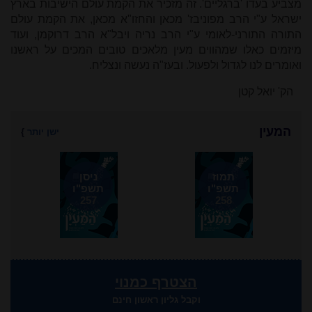
מצביע בעדו 'ברגליים'. זה מזכיר את הקמת עולם הישיבות בארץ
ישראל ע"י הרב מפוניבז' מכאן והחזו"א מכאן, את הקמת עולם
התורה התורני-לאומי ע"י הרב נריה ויבל"א הרב דרוקמן, ועוד
מיזמים כאלו שמהווים מעין מלאכים טובים המכים על ראשנו
ואומרים לנו לגדול ולפעול. ובעז"ה נעשה ונצליח.
הק' יואל קטן
המעין
ישן יותר
}
תמוז
ניסן
תשפ"ו
תשפ"ו
257
258
הצטרף כמנוי
וקבל גליון ראשון חינם