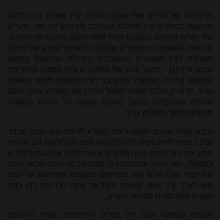
הדינמיות של החיים ושל עולם ההלכה יצרו פערים בין ההלכה
המוצגת בספרים ובין ההלכה הנצרכת לשימוש יום יומי. פערים
אלו יכולים להיגרם בעקבות פערי שפה וסגנון, הלכות שהתחדשו,
או חוסר התאמה בין הספרים שנכתבו והתאימו למנהג של קהילה
מסוימת לבין המנהגים המקובלים בקהילה הנמצאת במקום
ובזמן אחר
[4]
. תיאור נאה של תופעה זו ניתן למצוא בהקדמת
ה'משנה ברורה', המסביר מדוע בני דורו ממעטים ללמוד בשולחן
ערוך. לדבריו, מלבד הקושי לעמול ולהבין את השולחן ערוך, עולם
ההלכה שהתפתח במשך השנים מקשה על הסקת מסקנות
מעשיות מתוך השולחן ערוך:
סיבה שניה שגרם למעט לימוד השו"ע לדעתי הוא מפני שכבד
הדבר מאוד לידע ממנו הדין למעשה מפני התחלקות רוב הדעות
המובאות באחרונים, ואין האדם יודע איך לפנות את עצמו לימין או
לשמאל... עוד ראיתי והתבוננתי כי מעת שליקט וקיצר הבאר היטב
את דברי הט"ז ומ"א ועוד מפרשים ותשובות שקדמוהו עד עתה
הוא לערך ק"ל שנה, ומאותו העת עד עתה רבו כמו רבו כמה
גאונים מפורסמים מפרשי השו"ע...
פעמים שהפער איננו רק בכלים החיצוניים. צורת החשיבה