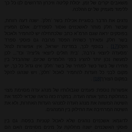
משאבים יקרים של זמן, יכולת קליטה וזיכרון הדרושים לנו כל כך
ללימוד מעמיק של ים ההלכה.
נדגים את הדבר בסוגיית אכילת בשר 'חלק'. יש
נה דעה רווחת,
שבשר חלק מותר לאשכנזים ואסור לספרדים. אולם המעיין
בפוסקים יראה שגם הרמ"א כתב שלכתחילה יש להחמיר ולאכול
בשר חלק, ומאידך כשהיה הפסד מרובה גם פוסקי ספרד
הקלו
[17]
. בנוסף לכך,
במדינת ישראל, אין אפשרות לנהל
'מסעדה ליוצאי ג'רבה', 'בית חולים ליוצאי גליציה' וכד'... לכן
למעשה נכון יותר להציג בפני הלומדים שכיום, שההבדל בין
מחירו של בשר כשר למחיר של בשר 'חלק' אינו גדול כל כך, יש
מקום לבני כל העדות להחמיר לאכול 'חלק', ויש שנהגו להקל
במקום הצורך
[18]
.
אפשרות נוספת: פעמים שגבולותיו של מנהג עדה מסוימת מצוי
במחלוקת בתוך אותה העדה. במקרה כזה נראה שכדאי ללמד את
השיטה המשווה את מנהג העדה למנהגי העדות האחרות, ולא את
השיטה המרחיבה את החילוק בין המנהגים.
לדוגמא: אשכנזים נוהגים שלא לאכול קטניות בפסח. גם בין
פוסקי האשכנזים ישנה מחלוקת על מינים מסוימים האם הם