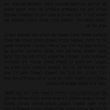
[6]
"צריכים אנו לדעת שהגורם היסודי להצלחת שאיפתנו הוא
שעלינו לכון את המשאלים היסודיים של הדור החפץ באמת
לשמוע דבר ה', אבל הוא דורש סגנון רענן וחי המתאים לשאיפתו
לתחיה ולמקוריות". 'הרצאת הרב', אורות התורה בהוצאת אור
עציון, עמ' קב.
[7]
פתרון שהולך וצובר תאוצה עם השנים הוא השימוש השכיח,
עד כדי תלות, באמצעי המדיה השונים. האדם העומד מול שאלה
הלכתית שואל את 'הרב גוגל' או את 'האדמו"ר מויקיפדיה' ומוצא
מענה לשאלה שהטרידה אותו. מלבד החסרונות הידועים של
השטחיות וחוסר האמינות של שימוש במידע מהרשת בכל תחום
מקצועי, ראוי לשים לב לנקודה נוספת, שבעיניי היא המהותית:
האדם שמנהל את חייו עם 'תשובות אינסטנט' איננו מפנים את
דברי התורה. הוא קיבל את התשובה לשאלה שהטרידה אותו
באותו הרגע והמשיך הלאה, אך הדברים לא נכנסו לליבו ולא נעשו
מתוך 'גדול תלמוד שמביא לידי מעשה'.
[8]
ראו בהרחבה בדברי הראי"ה ב'מאמר הדור' עמ' קיא. למשל:
"אבל כיון שהוא מתעלה, כיון שהוא מרגיש בקרבו אצילות ועדינות,
נטיה חזקה להשכיל ולהטיב והכרה פנימית בהרבה נתיבות
ודרכים של ארחות החיים, אע"פ שאינם גמורים ומשוכללים, מכל