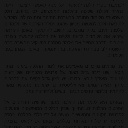
לכתיבת ספרי הלכה למעשה, על מנת לאפשר לציבור ידיעה
בהירה ויכולת שליטה בהלכות המעשיות. גם בדורנו, חלק
משמעותי מלימוד התורה במערכת החינוך ומחוצה לה, מוקדש
להוראת הלכה למעשה. מכיוון שהזמן ויכולת הקליטה של הלומדים
שלפנינו אינם בלתי מוגבלים, חשוב להתמקד באופן ההוראה
שיביא את הלומדים לדעת ולקיים את ההלכה למעשה בצורה
מיטבית. הדבר מחייב את מלמד ההלכה להשקיע מחשבה רבה
ותשומת לב בבחירת ההלכות בהן יתמקד, ובאופן הצגתן בפני
הלומדים.
שני גורמים מרכזיים מאפיינים את לימוד ההלכה בימינו. מחד
גיסא, ישנו ריבוי גדול מאוד של פרטים הלכתיים ושל דעות
מגוונות. מאידך גיסא, בדורנו יש רצון גדול לקיים את הדברים
מתוך ראייה עמוקה ואידאליסטית, כך שהלומד מתקשה מאוד
להתמיד בלימוד פרטים רבים ו'יבשים' ולהזדהות עמם.
הצעתנו היא ללמד את ההלכה מתוך שורשיה הרוחניים אל
הפרטים ההלכתיים. התיווך שבין הכללים המופשטים והנעלים
לפרטים הקטנים והמעשיים נעשה על ידי כללי ההלכה. כחלק
ממגמה זו של התמקדות בכללים הצענו גם למעט בהצגת
מחלוקות פוסקים וחילוקי מנהגים, אשר עיסוק רב מדי בהם עלול