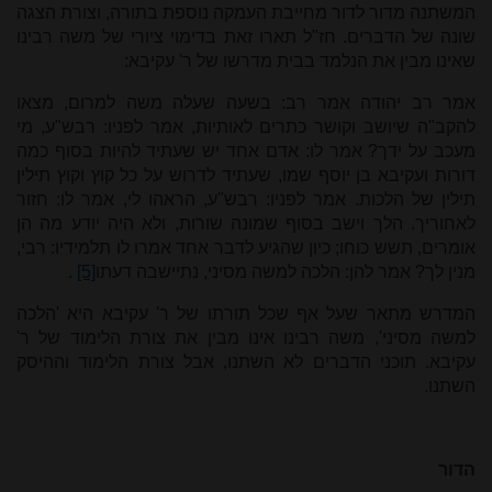
המשתנה מדור לדור מחייבת העמקה נוספת בתורה, וצורת הצגה
שונה של הדברים. חז"ל תארו זאת בדימוי ציורי של משה רבינו
שאינו מבין את הנלמד בבית מדרשו של ר' עקיבא:
אמר רב יהודה אמר רב: בשעה שעלה משה למרום, מצאו
להקב"ה שיושב וקושר כתרים לאותיות, אמר לפניו: רבש"ע, מי
מעכב על ידך? אמר לו: אדם אחד יש שעתיד להיות בסוף כמה
דורות ועקיבא בן יוסף שמו, שעתיד לדרוש על כל קוץ וקוץ תילין
תילין של הלכות. אמר לפניו: רבש"ע, הראהו לי, אמר לו: חזור
לאחוריך. הלך וישב בסוף שמונה שורות, ולא היה יודע מה הן
אומרים, תשש כוחו; כיון שהגיע לדבר אחד אמרו לו תלמידיו: רבי,
מנין לך? אמר להן: הלכה למשה מסיני, נתיישבה דעתו
[5]
.
המדרש מתאר שעל אף שכל תורתו של ר' עקיבא היא 'הלכה
למשה מסיני', משה רבינו אינו מבין את צורת הלימוד של ר'
עקיבא. תוכני הדברים לא השתנו, אבל צורת הלימוד וההיסק
השתנו.
הדור