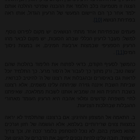
הצגה זו מטמיעה בלב הלומד את ההבנה שפרטי ההלכה אותם
ילמד אחר כך הם היישום המעשי של הרעיון הגדול, אותו ראה
בפתיחת הנושא
[10]
.
פעמים שבפתיחת אחד מתתי הנושאים יש מקום לפירוט נוסף.
למשל: מֵעֵבֶר לרעיון הכללי שבחג הסוכות, יש מקום לבאר מהו
הרעיון הספציפי שבמצות ארבעת המינים, או במצות ניסוך
המים
[11]
.
כהמשך לסעיף הקודם, כדאי לפתוח את הלימוד בהלכות שהם
'עשה טוב', ורק מתוך כך לעבור אל ה'סור מרע'. כך התלמיד יוכל
לראות גם באיסורים ובהגבלות את רצונו של ה' להיטיב לברואיו.
שביתת השבת איננה גזירה שניחתה עלינו משמים, אלא רצוננו
בשבת רוחנית הוא זה שמביא אותנו לשבות ממלאכה. שאיפתנו
לחיי משפחה קדושים ומלאי אהבה היא הרעיון העומד מאחורי
ההגבלות שבהלכות הצניעות.
ב. התאמה אל המצפון וההיגיון: אם ברצוננו שהתלמי
ד לא יראה
במצוות צווים שרירותיים בעלמא, אלא הגשמה של חזון וערכים
שהוא מאמין בהם, לא נוכל להסתפק בלומר 'ככה זה, וכך צריך
לעשות', חובה עלינו להיות נכונים ליישב את הדברים על הגיונו ועל