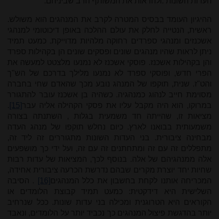
העדות השונות
.
ולהראות את המשותף הרב שביניהם.
ההיגיון העומד בבסיס המטרה לקרב את המנהגים הוא
משולש.
ראשית, הנטייה לחלק את עולם ההלכה באופן דיכוטומי למנהגי
אשכנזים ומנהגי ספרדים רחוקה מלהיות מדוייקת. כמעט תמיד
ניתן לראות שהיו מנהגים שונים ופסקים שונים הן בקהילות ספרד
והן בקהילות אשכנז. פוסקי אשכנז לא נמנעו מלצטט למעשה את
הפרי חדש, ופוסקי ספרד לא נמנעו מלילך בדרכם של הש"ך
והט"ז. שנית, תוקפו של המנהג נובע מכך שהאדם שחי בחברה
מסוימת חייב לנהוג כמנהגיה. כשהיה בן אשכנז עובר להתגורר
במרוקו,
הוא היה מקבל עליו את פסקי הקהילה אליה עבר
[15]
.
מציאות זו, שהייתה חד משמעית בגלות
,
השתנתה בצורה
משמעותית בבואנו לארץ. כיום נחלש תוקפו של מנהג העדה
מבחינה ציבורית.
בני העדות השונות מתגוררים זה ליד זה,
מתפללים זה עם זה ומתחתנים זה עם זה, ועל ידי כך מושפעים
אלה ממנהגיהם של אלה. בנוסף לכך, המציאות של עדות רבות
שחיות יחד יוצרת מקרים שבהם נדרשת הכרעה ציבורית אחידה,
המכריחה אותנו לקחת בחשבון את כלל המנהגים
[16]
. הסיבה
השלישית היא דידקטית: כמעט תמיד קבוצת הלומדים או
הקוראים היא הטרוגנית ומכילה בני עדות שונות. ככל שנרחיב
יותר בהדגשת פיצול
המנהגים כך נכביד יותר על הלומדים, ונאבד