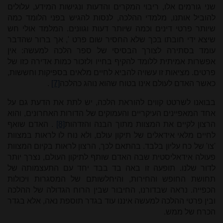
שני גורמים אלו, ריבוי המקרים והדעות ונגישות המידע, עלולים
להוביל אותנו, מלמדי ההלכה, לנסות להגיש בפני הלומד כמה
שיותר פרטי דינים וכמה שיותר דעות וגוונים. המלמד אולי חש
שיצא ידי חובתו בכך שלא החסיר שום פרט
,'
אך ברור שהדבר
עומד בסתירה לצורך הבסיסי של ספר הלכה למעשה: אין
אפשרות אמיתית ללומד להקיף בחייו ולזכור כמות אדירה כזו של
פרטים. מציאות זו עשויה להביא לחיים מלאים בספיקות וחששות,
כאשר האדם לעולם אינו בטוח שהוא נוהג כהלכה
[7]
.
בבואנו לשרטט קווים להוראת הלכה, יש לתת את הדעת גם על
אחד המאפיינים העיקריים והעמוקים של הדורות האחרונים, והוא
הרצון לקיים את המצוות מתוך הבנה והזדהות
[8]
. האדם שואף
לחיים מלאי אידאלים של תיקון עולם, ולא נוח לו לראות במצוות
'צו' של כח עליון בלבד. בהתאם לכך, הרצון לראות בקיום המצוות
פעולה אידאליסטית שבה האדם שותף לתיקון העולם, נצרך יותר
לדור שלנו. תופעה זו באה בד בבד יחד עם התעצמותה של
תחושת החופש והחירות, והיחלשותם של המסגרות ויכולות
הכפייה. נראה שבדורנו, החיבור שבין הרוח הגדולה של ההלכה
ובין פרטי ההלכה למעשה איננו עוד בגדר תוספת נאה, אלא בגדר
הכרח של ממש.