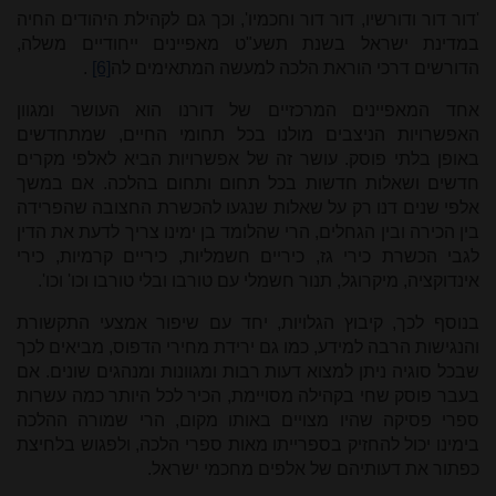
'דור דור ודורשיו, דור דור וחכמיו', וכך גם לקהילת היהודים החיה
במדינת ישראל בשנת תשע"ט מאפיינים ייחודיים משלה,
הדורשים דרכי הוראת הלכה למעשה המתאימים לה
[6]
.
אחד המאפיינים המרכזיים של דורנו הוא העושר ומגוון
האפשרויות הניצבים מולנו בכל תחומי החיים, שמתחדשים
באופן בלתי פוסק. עושר זה של אפשרויות הביא לאלפי מקרים
חדשים ושאלות חדשות בכל תחום ותחום בהלכה. אם במשך
אלפי שנים דנו רק על שאלות שנגעו להכשרת החצובה שהפרידה
בין הכירה ובין הגחלים, הרי שהלומד בן ימינו צריך לדעת את הדין
לגבי הכשרת כירי גז, כיריים חשמליות, כיריים קרמיות, כירי
אינדוקציה, מיקרוגל, תנור חשמלי עם טורבו ובלי טורבו וכו' וכו'.
בנוסף לכך, קיבוץ הגלויות, יחד עם שיפור אמצעי התקשורת
והנגישות הרבה למידע, כמו גם ירידת מחירי הדפוס, מביאים לכך
שבכל סוגיה ניתן למצוא דעות רבות ומגוונות ומנהגים שונים. אם
בעבר פוסק שחי בקהילה מסויימת, הכיר לכל היותר כמה עשרות
ספרי פסיקה שהיו מצויים באותו מקום, הרי שמורה ההלכה
בימינו יכול להחזיק בספרייתו מאות ספרי הלכה, ולפגוש בלחיצת
כפתור את דעותיהם של אלפים מחכמי ישראל.