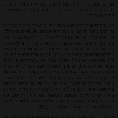
גם על נקודה זו, החשיבות הרבה שבראיית פרטי ההלכה
כהסתעפות מהרעיונות הכלליים של התורה, עמד מרן הראי"ה
בהרחבה בספריו:
החוצפה דעקבתא דמשיחא באה מפני שהעולם הוכשר כבר עד
כדי לתבוע את ההבנה, איך כל הפרטים הם מקושרים עם הכלל,
ואין פרט בלתי מקושר עם הגודל הכללי יכול להניח את הדעת.
ואם היה העולם עוסק באורה של תורה במידה זו שתתגדל
הנשמה הרוחנית עד כדי הכרת הקישור הראוי של הפרטים עם
הכללים הרוחניים, הייתה התשובה, ותיקון העולם הבא איתה ועל
ידה, מופיעה ויוצאה אל הפועל. אבל כיון שההתרשלות
גרמה
שאור תורה פנימית, הטעון רוממות וקדושה עצמית, לא הופיע
בעולם כראוי... באה ההריסה הנוראה. ואנו מוכרחים להשתמש
בתרופה העליונה, שהיא הוספת כח בכישרון הרוחני, עד אשר
הדרך איך להבין ולשער את הקישור של כל ענייני הדעות
והמעשים התוריים עם הכלל היותר עליון יהיה דבר המובן והמוצע
בדרך ישרה על פי הרגשות הנפשות השכיחות, ואז ישוב כח
החיים הרוחניים במעשה ובדעה להופיע בעולם, ותשובה כללית
תחל לתת את פריה (אורות התשובה, ד, י)
[9]
.
אם נסכם את האמור עד כאן, נאמר שכאשר אנו באים להנחיל