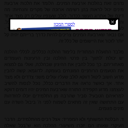
נדגים ז
את בהלכות ארבעת המינים. הלומד את הלכות ארבעת
מינים יכול לראות בהן רשימה ארוכה של מקרים והנחיות: מה
דינם של אתרוג העשוי ככדור, לולב שענפיו עולים רק מצד אחד
והדס שנשרו רוב עליו? באופן זה קשה להבין ולזכור את הכל.
לעומת זאת, ניתן להכליל את כל המקרים כתוצאות של כלל אחד -
אם נבאר שארבעת המינים צריכים להיות כדרך ברייתם יהיה קל
יותר לזכור את היישומים של כלל זה.
מלבד התועלת המתודית בלימוד ההלכה ככללים, לכללי ההלכה
יש יכולת 'לתווך' בין פרטי ההלכה ובין הרעיונות העומדים
מאחוריהם. כך נוכל להבין את ההיגיון שבהלכה, ואולי גם למצוא
את הטעמים הרוחניים המונחים בעומקה. לדוגמא: קשה להבין
מדוע חשוב ליטול דווקא לולב שעליו עולים משני צדדים ולא מצד
אחד. אך כאשר נראה את הדברים ככלל, נוכל לנסות להשיב
לעצמנו: מדוע הקפידה התורה שארבעת המינים יהיו דומים דווקא
למראיהם הטבעי? סביר שהרבה מן התלמידים יוכלו להזדהות
עם התחושה שאין זה מתאים לשמוח לפני ה' ביבול השדה עם
מינים פגומים.
ד. הבלטת המשותף ולא המפריד: אצל רבים מהתלמידים, הדבר
העיקרי שאותו הם יזכרו משיעורי ההלכה הוא ש"בכל שאלה