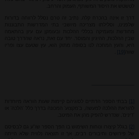
לטשטש את היסוד המשותף, העמוק והרחב.
דרך זו אינה בהכרח קלה. נתיב זה טרם נסלל לרווחה בדורות
שלפנינו, וסלילתו מצריכה מיושבי בתי המדרשות התבוננות
מחודשת ומעמיקה בכללי ההלכות ובעומקן עם עיון בהתאמה
שבין ההלכות, ההיגיון והמוסר. יחד עם זאת, נראה שהדרך טובה
היא, והעץ המחכה לנו בסופה מתוק הוא, עץ שטעם עצו ופריו
שווה
[19]
.
[1]
בבתי הספר הדתיים לסוגיהם קיימות שעות הוראה מיוחדות
להוראת ההלכה למעשה, ב'מקצוע' המכונה בדרך כלל 'הלכה' או
'דינים', שנדרש להפיק מהן את המיטב.
[2]
בגלל קיצורו ונוחות השימוש בו הפך הספר שו"ע גם לבסיסם
של פירושים וחיבורים רבים, אך זו תוצאה נלווית שלא הייתה