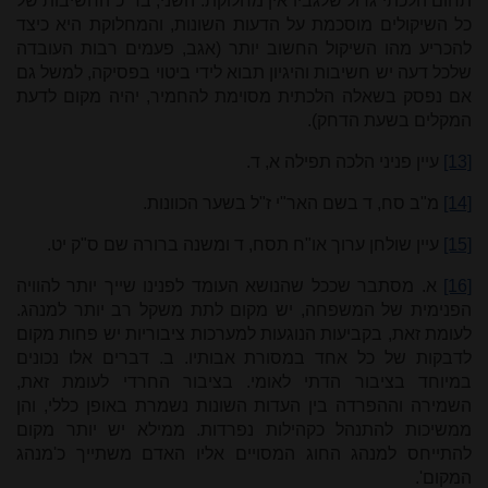
תחום הלכתי גדול שלגביו אין מחלוקת. השני, בד"כ החשיבות של
כל השיקולים מוסכמת על הדעות השונות, והמחלוקת היא כיצד
להכריע מהו השיקול החשוב יותר (אגב, פעמים רבות העובדה
שלכל דעה יש חשיבות והיגיון תבוא לידי ביטוי בפסיקה, למשל גם
אם נפסק בשאלה הלכתית מסוימת להחמיר, יהיה מקום לדעת
המקלים בשעת הדחק).
[13]
עיין פניני הלכה תפילה א, ד.
[14]
מ"ב סח, ד בשם האר"י ז"ל בשער הכוונות.
[15]
עיין שולחן ערוך או"ח תסח, ד ומשנה ברורה שם ס"ק יט.
[16]
א. מסתבר שככל שהנושא העומד לפנינו שייך יותר להוויה
הפנימית של המשפחה, יש מקום לתת משקל רב יותר למנהג.
לעומת זאת, בקביעות הנוגעות למערכות ציבוריות יש פחות מקום
לדבקות של כל אחד במסורת אבותיו. ב. דברים אלו נכונים
במיוחד בציבור הדתי לאומי. בציבור החרדי לעומת זאת,
השמירה וההפרדה בין העדות השונות נשמרת באופן כללי, והן
ממשיכות להתנהל כקהילות נפרדות. ממילא יש יותר מקום
להתייחס למנהג החוג המסויים אליו האדם משתייך כ'מנהג
המקום'.