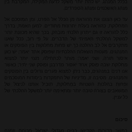
בכלל המנהג. יש לתת יותר משקל לדעה המקילה, המקרבת בין
מנהג האשכנזים ומנהג הספרדים.
עד כאן הצגנו את ההוראה מן הכלל אל הפרט, ומן המוסכם אל
המחלוקת, כהוראה בעלת יתרונות מתודיים. למען האמת, בדרך
כלל להוראה זו גם ייתרון הלכתי מובהק, בכך שהיא מכוונת יותר
למשקל ההלכתי האמיתי של הדברים. על פי רוב, ככל שאנו
מתקרבים אל לב ההלכה כך יש פחות מחלוקות בין הפוסקים או
המנהגים. מעטות השאלות ההלכתיות שפוסק אחד יאמר: יש כאן
איסור תורה, ושני יאמר: מותר לכתחילה. מצוי יותר למצוא
מחלוקת שבה פוסק אחד יאסור מדרבנן ופוסק שני יתיר; כאשר
אנו דנים במנהגים, כבר ניתן למצוא פערים גדולים בין הפוסקים
והמנהגים. מסיבה זו, מדיניות של התמקדות ביסודות המוסכמים
ופחות בהלכות השנויות במחלוקת, תוביל אותנו לניצול של
המשאבים בצורה טובה יותר ומתאימה יותר למשקל ההלכתי של
כל עניין.
סיכום
במשך הדורות הקדישו רבים מגדולי ישראל מכוחם וזמנם