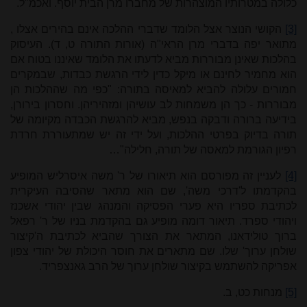
כלולה במטרותיו המוצהרות של מחברו מרן הבית יוסף. ואכמ"ל.
[3]
הקושי הנוצר אצל הלומד שדברי ההלכה אינם בהירים אצלו
,
מתואר יפה בדברי מרן הראי"ה (אורות התורה ט, ד). העיסוק
בהלכות שאינן מבוררות מביא לדעתו את הלומד שאיננו בטוח אם
הוא מחמיר לחינם או מיקל כדין לידי הרגשת כבדות, שבמקרים
חמורים עלולה להביא למאיסה בתורה: "
כפי מה שההלכות הן
מבוררות - כך הן משמחות לב עושיהן ומזהיריהן. וחסרון בירורן,
בידיעה ברורה ודבקה בנפש, מביא להרגשת הכבדה מקיומה של
תורה בדיוק בפרטי ההלכות, ועל ידי זה יש שמתעוררת חרדת
רפיון הגורמת למאסה של תורה, חלילה"…
[4]
לעניין זה מפורסם הוא תיאורו של ר' משה איסרליש המופיע
בהקדמתו ל'דרכי משה', שם הוא מתאר שהסיבה העיקרית
לכתיבת ספריו היא פערי הפסיקה והמנהג שבין יהודי אשכנז
ויהודי ספרד. תיאור דומה מופיע גם בהקדמת בניו של ר' רפאל
ברוך טולידאנו, המתאר את הצורך שהביא לכתיבת ה'קיצור
שולחן ערוך' שלו. שם מתארים את חוסר היכולת של יהודי צפון
אפריקה להשתמש בקיצור שולחן ערוך של הרב גאנצפריד.
[5]
מנחות כט, ב.