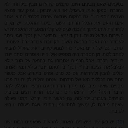
בטעמים שאנו מבינים היום. טעמים שהאדם מבין בילדותו, לא
בהכרח יספקו אותו כשיגדל. אז הוא יתבונן ויעמיק עוד וימצא
טעמים נוספים. ב. גם במקום שנראה שפרט הלכתי כזה או אחר
איננו תואם את הכלל הרוחני העומד ביסוד ההלכה, יש מקום
להזדהות איתו מתוך ההבנה שגם לשיקולי המסגרת ההלכתית יש
חשיבות אידאליסטית. ניתן דוגמא: מבואר ש'יין נסך' שגוי ניסך
לעבודה זרה נאסר בהנאה משום תקרובת עבודה זרה. לעומתו,
'סתם יינם' של גויים נאסר כדי למנוע קירוב דעת שעלול להביא
להתבוללות. מן הסברה היה מספיק אילו היינו אוסרים 'סתם יינם'
בשתיה בלבד, אבל חכמים אסרוהו גם בהנאה על מנת שלא
לבלבל את הציבור בין 'יין נסך' ובין 'סתם יינם'. ג. לא תמיד אנחנו
יכולים להבין ולהזדהות עם כל פרט ופרט בתורה, אבל כאשר
התחושה הכללית היא של הזדהות, אנחנו יכולים לקיים גם פרט
מסויים שאינו מובן לנו מתוך הזדהות עם הרעיון הכללי. למה
הדבר דומה? לילד הרואה יום יום כמה הוריו רוצים בטובתו
וטורחים בעבורו. ילד כזה, גם כאשר הוריו ידרשו ממנו פעולה
שאינה מובנת לו, ימשיך לתת אמון בהוריו שגם פעולה זו היא
לטובתו.
[12]
יש כאן שני מישורים: האחד, להראות שפעמים רבות ישנו