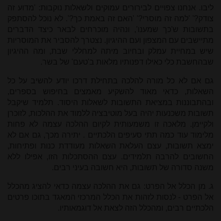
ליבו. אנחנו צפויים לבירורים עמוקים ולשאלות נוקבות: 'מדוע זה
צודק?' 'למה זה מוסרי?' 'האם זה באמת כך?'. לא נוכל להסתפק
בתשובות ש'כך שמענו', ונהיה מוכרחים לבאר כיצד הדברים
מתיישבים עם המצפון ועם ההיגיון. נצטרך להסביר את המוסריות
שיש במחיית עמלק ובחיוב מיתה למחללי שבת, ומה ההיגיון
שבהחשבת כלי כאילו דפנותיו מלאות ב'טעם' של בשר.
גם אם לא כל מורה להלכה בתחילת דרכו יודע להשיב על כל
השאלות, כדאי מאוד להשקיע מאמצים בחיפוש בספרים,
ובהתבוננות במציאת התשובות לשאלות היסוד. תלמיד שיקבל
תשובות משכנעות יהיה בעל מוטיבציה ללמוד את ההלכות, לזוכרן
ולקיימן. מלאכה זו משמעותית לקיום ההלכה עצמה לא פחות
מלימוד עוד כמה תתי סעיפים הלכתיים
.
יתירה מכך, גם אם לא
ימצא תשובות, עצם העלאת השאלות מעודדת כנות ופתיחות,
החשובים להרבה תלמידים. עצם ההסתכלות הזו, אפילו ללא
משנה סדורה של תשובות, היא חשובה בעיני רבים.
ג. מן הכלל אל הפרט: גם את ההלכה עצמה כדאי להציג
מהכלל
אל הפרט - לנסות לזהות את הכלל המרכזי המאגד בתוכו פרטים
הלכתיים רבים, ומהכלל הזה לצאת אל דוגמאותיו.