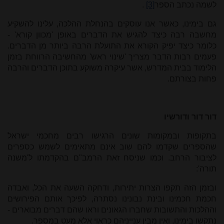
לשמה נכתב הספר
[3]
.
גם בימינו, כאשר אנו עוסקים בהנחלת ההלכה, עלינו להשקיע
מחשבה רבה כיצד להגיש את הדברים באופן 'מכוון קורא' -
כלומר כיצד יפיק הקורא את התועלת הרבה ביותר מן הדברים.
פעמים רבות הדבר מצריך 'שינוי ראש' מהחשיבה הרווחת בזמן
הלימוד בבית המדרש, אשר עיקרה משוקע בתוכן הדברים והרבה
פחות בצורתם.
דור דור ודורשיו
בתקופות ובמקומות שונים הרגישו רבים מחכמי ישראל
שהספרים שקדמו להם שוב אינם מתאימים לשמש כספרים
לציבור הרחב. וכמו שניסח זאת הרמב"ם בהקדמתו ל'משנה
תורה':
ובזמן הזה תקפו הצרות יתירות, ודחקה השעה את הכל, ואבדה
חכמת חכמינו ובינת נבונינו נסתרה, לפיכך אותם הפירושים
וההלכות והתשובות שחברו הגאונים וראו שהם דברים מבוארים -
נתקשו בימינו, ואין מבין ענייניהם כראוי אלא מעט במספר.