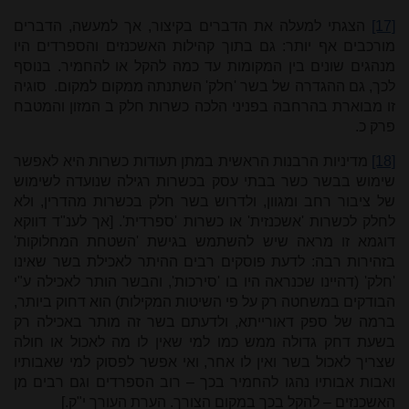
[17]
הצגתי למעלה את הדברים בקיצור, אך למעשה, הדברים
מורכבים אף יותר: גם בתוך קהילות האשכנזים והספרדים היו
מנהגים שונים בין המקומות עד כמה להקל או להחמיר. בנוסף
לכך, גם ההגדרה של בשר 'חלק' השתנתה ממקום למקום. סוגיה
זו מבוארת בהרחבה בפניני הלכה כשרות חלק ב המזון והמטבח
פרק כ.
[18]
מדיניות הרבנות הראשית במתן תעודות כשרות היא לאפשר
שימוש בבשר כשר בבתי עסק בכשרות רגילה שנועדה לשימוש
של ציבור רחב ומגוון, ולדרוש בשר חלק בכשרות מהדרין, ולא
לחלק לכשרות 'אשכנזית' או כשרות 'ספרדית'. [אך לענ"ד דווקא
דוגמא זו מראה שיש להשתמש בגישת 'השטחת המחלוקות'
בזהירות רבה: לדעת פוסקים רבים ההיתר לאכילת בשר שאינו
'חלק' (דהיינו שכנראה היו בו 'סירכות', והבשר הותר לאכילה ע"י
הבודקים במשחטה רק על פי השיטות המקילות) הוא דחוק ביותר,
ברמה של ספק דאורייתא, ולדעתם בשר זה מותר באכילה רק
בשעת דחק גדולה ממש כמו למי שאין לו מה לאכול או חולה
שצריך לאכול בשר ואין לו אחר, ואי אפשר לפסוק למי שאבותיו
ואבות אבותיו נהגו להחמיר בכך – רוב הספרדים וגם רבים מן
האשכנזים – להקל בכך במקום הצורך. הערת העורך י"ק.]