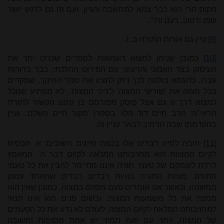
מקום הרי הוא כבר צמא למחשבה והגיון, ועם זה גם לרגש יושר
שמן ורטוב, רענן וחי".
[9]
עיין גם אורות התורה ב, ז.
[10]
כמובן שניתן למצוא דוגמאות לספרים שכרכו יחד את
העיסוק בצד האמוני והרעיוני עם הפירוט ההלכתי, כבר בדורות
עברו. כדוגמא בולטת לכך ניתן להציג את ספר החינוך, שמקדים
בכל מצוה את 'שורשי המצוה' ל'דיני המצוה'. לא מפתיע שנוכל
למצוא דרך זו גם אצל פוסק מפורסם בן זמננו הקשור לתורת
הראי"ה: הרב חיים דוד הלוי בספרו 'מקור חיים השלם'. ועיין
בהקדמתו שבה הרחיב לבאר עניין זה.
[11]
חובה לסייג דברים אלו בכמה סייגים חשובים: א. הבסיס
לקיום המצוות הוא מחויבותנו המלאה לקיום דבר ה'. המאמץ
לרדת לעומקם של טעמי תורה איננו מתיימר להבין את כל טעמי
התורה. מצוות התורה בנויות רבדים רבדים שהאחד עמוק
ממשנהו, וכאשר אנו אומרים טעם מסוים במצוה, כמובן שאין הוא
ממצה את כל משמעות המצוה, ובשום פנים הוא אינו תנאי
למחויבותנו המלאה לקיום המצוה. לעולם לא נדע את כל הטעמים
של המצוה, ויחד עם זאת תמיד יש אמת מסוימת וחשובה