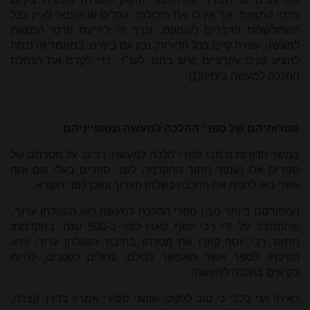
פרטי המצוות, אך אין לו את היכולות, הכלים או הפנאי לעיין בכל
השתלשלות הדברים לעומקם. צורך זה לידיעת פרטי המצוות
למעשה, שהיה קיים בכל הדורות, נכון גם בימינו. במאמר זה ננסה
להציע קווים עקרוניים שיש בהם, לענ"ד, כדי לקדם את הנחלת
ההלכה למעשה בימינו
[1]
.
מטרותיהם של ספרי ההלכה למעשה ומאפייניהם
במשך הדורות נכתבו ספרי 'הלכה למעשה' רבים. על מטרתם של
ספרים אלו נעמוד מתוך ההקדמה לשני ספרים בעלי שם זהה
אשר באו להניח את ההלכה כשלחן הערוך ומוכן לפני הקורא.
המפורסם ביותר מבין ספרי ההלכה למעשה הוא ה'שולחן ערוך',
שהתחבר על ידי רבי יוסף קארו לפני כ-500 שנה. בהקדמתו
מתאר רבי יוסף קארו את מטרתו בחיבור השולחן ערוך, והיא
הפיכתו לספר אשר מאפשר לכולם, גדולים כקטנים, להיות
בקיאים בהלכה למעשה:
ראיתי אני בלבי כי טוב ללקוט שושני ספירי אמריו בדרך קצרה,