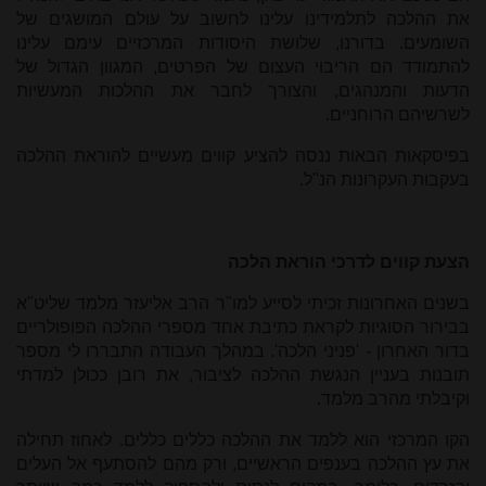
את ההלכה לתלמידינו עלינו לחשוב על עולם המושגים של
השומעים. בדורנו, שלושת היסודות המרכזיים עימם עלינו
להתמודד הם הריבוי העצום של הפרטים, המגוון הגדול של
הדעות והמנהגים, והצורך לחבר את ההלכות המעשיות
לשרשיהם הרוחניים.
בפיסקאות הבאות ננסה להציע קווים מעשיים להוראת ההלכה
בעקבות העקרונות הנ"ל.
הצעת קווים לדרכי הוראת הלכה
בשנים האחרונות זכיתי לסייע למו"ר הרב אליעזר מלמד שליט"א
בבירור הסוגיות לקראת כתיבת אחד מספרי ההלכה הפופולריים
בדור האחרון - 'פניני הלכה'. במהלך העבודה התבררו לי מספר
תובנות
בעניין הנגשת ההלכה לציבור, את רובן ככולן למדתי
וקיבלתי מהרב מלמד.
הקו המרכזי הוא ללמד את ההלכה כללים כללים. לאחוז תחילה
את עץ ההלכה בענפים הראשיים, ורק מהם להסתעף אל העלים