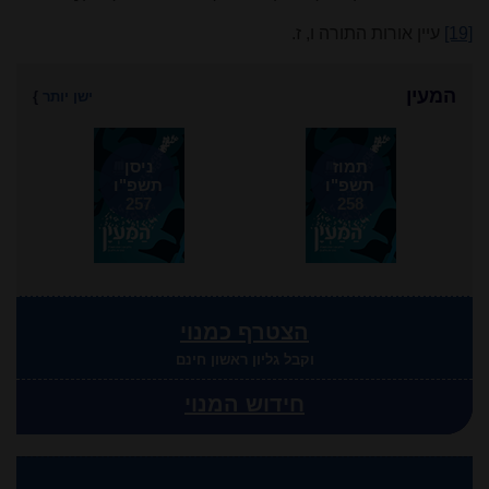
[19]
עיין אורות התורה ו, ז.
המעין
ישן יותר
}
תמוז
ניסן
תשפ"ו
תשפ"ו
257
258
הצטרף כמנוי
וקבל גליון ראשון חינם
חידוש המנוי