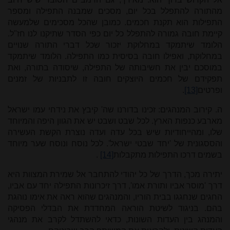
מהתורה להתפלל בכל יום, מסכים שמבנה התפילה ומספר
התפילות הוא תקנת חכמים. כמובן שהכל מסכימים שלמעשה
קיימת חובה גמורה להתפלל כל יום כפי הסדר שתיקנו לנו חז"ל.
הלומד שיתמקד במחלוקת יזכור שכל דברי התורה שנויים
במחלוקת, ואפילו חובה בסיסית כמו התפילה. הלומד שיתמקד
במוסכם יבין את חשיבותה של התפילה, שיסודה בתורה, ואת
תפקידם של חכמים היוצקים חובה זו לתבניות של זמנים
ופרטים
[13]
.
ה. קירוב המנהגים: זכינו בדורנו
שה' קיבץ את נידחי עמו ישראל
מארבע כנפות הארץ. לכל שבט ושבט יש את הגוון היפה והמיוחד
שלו, ומהייחודיות שיש בכל עדה ועדה נוצרת הקשת העשירה
והססגונית של 'יחד שבטי ישראל'. לכל נוסח ונוסח שער מיוחד
בשמים דרכו התפילות מתקבלות
[14]
.
יתירה מכך, הדרך של כל יהודי להתחבר אל שמירת המצוות היא
דרך 'מוסר אביו ותורת אמו', דרך זיכרונות התפילה יחד עם אביו,
החגים שנחגגו בבית הוריו, והמנהגים שהוא
ראה את אימו נוהגת
בהם. בניגוד לשיטת הוראה המחדדת את הבדלי הפסיקה
והמנהג בין העדות השונות, כדאי להשתדל לקרב את מנהגי