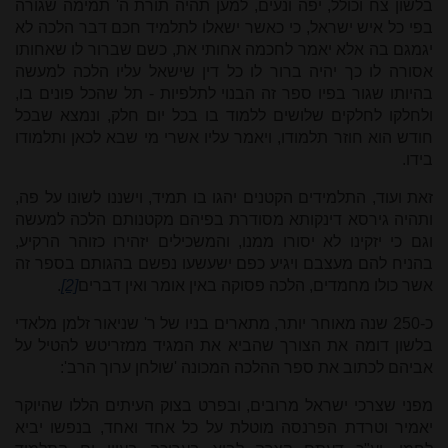
בלשון צח וכולל, יפה ונעים, למען תהיה תורת ה' תמימה שגורה
בפי כל איש ישראל, כי כאשר ישאלו לתלמיד חכם דבר הלכה לא
יגמגם בה אלא יאמר לחכמה אחותי את, כשם שברור לו שאחותו
אסורה לו כך יהיה ברור לו כל דין שישאל עליו הלכה למעשה
בהיותו שגור בפיו ספר זה הבנוי לתלפיות - תל שהכל פונים בו,
ולחלקו לחלקים שלושים ללמוד בו בכל יום חלק, ונמצא שבכל
חודש הוא חוזר תלמודו, ויאמר עליו אשרי מי שבא לכאן ותלמודו
בידו.
זאת ועוד, התלמידים הקטנים יהגו בו תמיד, וישננו לשונו על פה,
ותהיה גירסא דינקותא מסודרת בפיהם מקטנותם הלכה למעשה
וגם כי יזקינו לא יסורו ממנו, והמשכילים יזהירו כזוהר הרקיע,
בהניח להם מעצבם ויגיע כפם ישעשעו נפשם בהגותם בספר זה
אשר כולו מחמדים, הלכה פסוקה באין אומר ואין דברים
[2]
.
כ-250 שנה מאוחר יותר, מתארים בניו של ר' שניאור זלמן מלאדי
בלשון דומה את הצורך שהביא את המגיד ממזריטש להטיל על
אביהם לכתוב את ספר ההלכה המכונה 'שולחן ערוך הרב':
מפני שצרכי ישראל מרובים, ובפרט בצוק העיתים הללו שהיוקר
יאמיר וטרדת הפרנסה מוטלת על כל אחד ואחד, בנפשו יביא