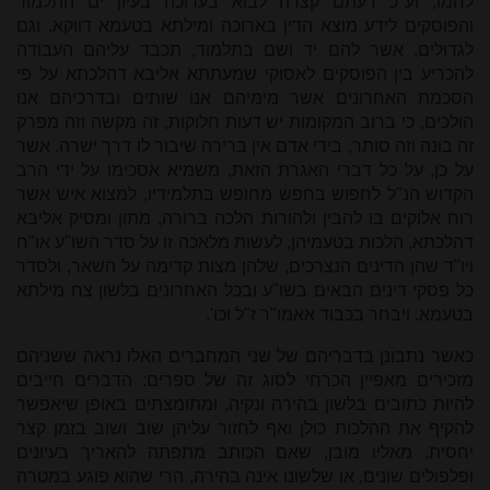
לחמו, וע"כ דעתם קצרה לבוא בערוכה בעיון ים התלמוד
והפוסקים לידע מוצא הדין בארוכה ומילתא בטעמא דווקא. וגם
לגדולים, אשר להם יד ושם בתלמוד, תכבד עליהם העבודה
להכריע בין הפוסקים לאסוקי שמעתתא אליבא דהלכתא על פי
הסכמת האחרונים אשר מימיהם אנו שותים ובדרכיהם אנו
הולכים, כי ברוב המקומות יש דעות חלוקות, זה מקשה וזה מפרק
זה בונה וזה סותר, בידי אדם אין ברירה שיבור לו דרך ישרה. אשר
על כן, על כל דברי האגרת הזאת, משמיא אסכימו על ידי הרב
הקדוש הנ"ל לחפוש בחפש מחופש בתלמידיו, למצוא איש אשר
רוח אלוקים בו להבין ולהורות הלכה ברורה, מתון ומסיק אליבא
דהלכתא, הלכות בטעמיהן, לעשות מלאכה זו על סדר השו"ע או"ח
ויו"ד שהן הדינים הנצרכים, שלהן מצות קדימה על השאר, ולסדר
כל פסקי דינים הבאים בשו"ע ובכל האחרונים בלשון צח מילתא
בטעמא. ויבחר בכבוד אאמו"ר ז"ל וכו'.
כאשר נתבונן בדבריהם של שני המחברים האלו נראה ששניהם
מזכירים מאפיין הכרחי לסוג זה של ספרים: הדברים חייבים
להיות כתובים בלשון בהירה ונקיה, ומתומצתים באופן שיאפשר
להקיף את ההלכות כולן ואף לחזור עליהן שוב ושוב בזמן קצר
יחסית. מאליו מובן, שאם הכותב מתפתה להאריך בעיונים
ופלפולים שונים, או שלשונו אינה בהירה, הרי שהוא פוגע במטרה