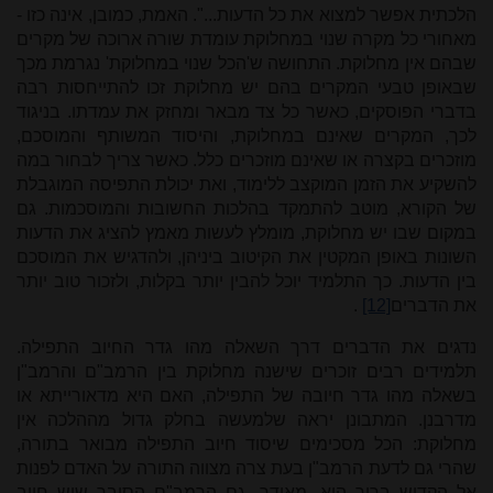
הלכתית אפשר למצוא את כל הדעות...". האמת, כמובן, אינה כזו -
מאחורי כל מקרה שנוי במחלוקת עומדת שורה ארוכה של מקרים
שבהם אין מחלוקת. התחושה ש'הכל שנוי במחלוקת' נגרמת מכך
שבאופן טבעי המקרים בהם יש מחלוקת זכו להתייחסות רבה
בדברי הפוסקים, כאשר כל צד מבאר ומחזק את עמדתו. בניגוד
לכך, המקרים שאינם במחלוקת, והיסוד המשותף והמוסכם,
מוזכרים בקצרה או שאינם מוזכרים כלל. כאשר צריך לבחור במה
להשקיע את הזמן המוקצב ללימוד, ואת יכולת התפיסה המוגבלת
של הקורא, מוטב להתמקד בהלכות החשובות והמוסכמות. גם
במקום שבו יש מחלוקת, מומלץ לעשות מאמץ להציג את הדעות
השונות באופן המקטין את הקיטוב ביניהן, ולהדגיש את המוסכם
בין הדעות. כך התלמיד יוכל להבין יותר בקלות, ולזכור טוב יותר
את הדברים
[12]
.
נדגים את הדברים דרך השאלה מהו גדר החיוב התפילה.
תלמידים רבים זוכרים שישנה מחלוקת בין הרמב"ם והרמב"ן
בשאלה מהו גדר חיובה של התפילה, האם היא מדאורייתא או
מדרבנן. המתבונן יראה שלמעשה בחלק גדול מההלכה אין
מחלוקת: הכל מסכימים שיסוד חיוב התפילה מבואר בתורה,
שהרי גם לדעת הרמב"ן בעת צרה מצווה התורה על האדם לפנות
אל הקדוש ברוך הוא. מאידך, גם הרמב"ם הסובר שיש חיוב