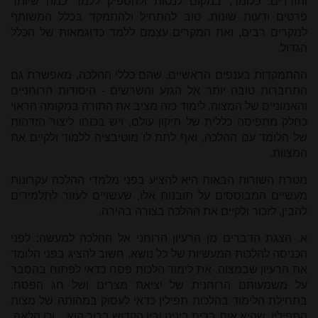
והזרדים. כלומר, במקום לנסות ולהספיק ללמד כמה שיותר
פרטים ודעות שונות, טוב להתחיל ולהתמקד בכלל המשותף
למקרים רבים, ואת המקרים עצמם ללמד כדוגמאות של הכלל
הגדול.
ההתמקדות בענפים הראשיים, שהם כללי ההלכה, מאפשרת גם
התחברות טובה יותר אל הגזע והשרשים - היסודות הרוחניים
והאמוניים של המצוה. לימוד כזה מציב את התורה במקומה הראוי
כחלק מתפיסה כללית של תיקון עולם, ויש בכוחו ליצור הזדהות
של הלומד עם ההלכה, ואף לתת לו מוטיבציה ללמוד ולקיים את
המצוות.
מטרת השורות הבאות היא להציע בפני מלמדי ההלכה עקרונות
מעשיים המבוססים על תובנות אלו, שעשויים לעזור לתלמידים
להבין, לזכור ולקיים את ההלכה בצורה בהירה.
א. הצגת הדברים מן הרעיון הרוחני אל
ההלכה למעשה: לפני
הכניסה להלכות המעשיות של כל נושא, חשוב להציג בפני הלומד
את הרעיון שבמצוה. את לימוד הלכות פסח כדאי לפתוח בהסבר
על משמעותם הרוחנית של יציאת מצרים ושל חג הפסח.
בתחילת הלימוד בהלכות תפילין כדאי לעסוק במהותה של מצות
התפילין, שהיא אות ברית בינינו ובין הקדוש ברוך הוא,
,
וכן הלאה.