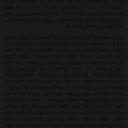
מוריה (י-ם תשלה), קובץ לא עמוד יב, א' רובינשטיין, שבחי
הבעש"ט (י-ם תשס"ה), עמוד 130 בהערה, ורבים נוספים;
שנת
ת"ק
: המחבר עצמו, במגילת ספר שלו
[5]
(מהדורת בומבך עמוד
קפ);
שנת תקי"ט
(!): מ"מ גאלדשטיין, קובץ עץ חיים חוברת לא,
ניסן תשע"ט, עמוד לב הערה צג.
הסיבה שטרחתי לכנס ולהזכיר את כל ההשערות, הבלתי נכונות,
היא כדי להראות כמה רבה המבוכה בעניין זה. המחבר כתב
כאמור בשער הספר 'ותהי ראשית מלאכתו בר"ח כסלו שנת
ויקרא יעבץ' וכו'. הביטוי "ותהי ראשית מלאכתו", שמקורו בלשון
הפסוק 'ותהי ראשית ממלכתו' (בראשית י, י), נתחבב על רבינו
היעב"ץ שהיה יחיד בדורו במליצות, ואף נתן ביטוי לדבר
בהקדמות ספריו. הוא עשה בו שימוש בעוד חמישה מספריו
(לפחות): לחם שמים חלק שני, מור וקציעה חלק ראשון, מור
וקציעה חלק שני, עמודי שמים, ושאילת יעבץ חלק שני. מליצה זו
עתיקת יומין היא, ושגורה בשערי ספרי חכמי המזרח לדורותיהם.
היא נרשמה גם בשער שולחן ערוך דפו"ר, ויניציה שכ"ה-שכ"ו,
ולפני כן בשער ספר חזות קשה, סביוניטה שי"ב
[6]
, וספרים
אחרים. פרט זה טעון הדגשה, מאחר ואלו שלא ירדו לסוף דעתו
חשבו שפרט השנה העולה מהאותיות המודגשות [=תצ"ט]
שבשער הספר הוא שנת הדפסת הספר, ולא היא. התאריך מציין