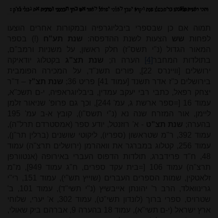
תמוה אם כן שבספרי ביבליוגרפיה ובמקורות אחרים הוצעו
לפחות
שש
הצעות לשנת ההדפסה:
שנת תע"ח
(!) בספר
המאור הגדול (נ"י תשס"ז) חלק ראשון, על משניות ורמב"ם,
בתולדות המחבר
[4]
הערה ה;
שנת תצ"ג
בקטלוג יודאיקה
ירושלים [וויינרס 22], פורים תשנ"ד, על המכירה הפומבית
בירושלים כ"ז אדר תשנד [עמוד 41] פריט 36;
שנת תצ"ז
– ד"ר
יצחק רפאל, כתבי רבי יעקב עמדין, ביבליוגראפיה, י-ם תשכ"א,
עמוד 16 [=ספר ארשת ג, עמ' 244], וכך גם פרופ' שניאור זלמן
ליימן, אור המזרח שנה נא (נ"י תשס"ו), קובץ א-ב עמ' 195
בהערה;
שנת תצ"ט
- א' רוזנטל, יודע ספר (אמסטרדם תרל"ה),
עמוד 392, ר"מ שטראשון (ספריו), ליקוטי שושנים (ברלין תר"ן),
עמוד 256, קטלוג במברגר את וואהרמן (ירושלים תרצ"ה) עמוד
48, ח"ד פרידברג, תולדות הדפוס העברי באירופה (אנטוורפן
תרצ"ה) עמוד 106 [=בית עקד ספרים, ח"ג עמוד 949], מ"מ
זלאטקין, שמות הספרים העברים (שוייץ תש"י), עמוד 151, רי"י
גרינוואלד, הרב ר' יהונתן אייבשיץ (נ"י תשי"ד), עמוד 101, ב'
שטרויס, ספרי ברוך (לונדון תשי"ט), עמוד 302, א' יערי, שלוחי
ארץ ישראל (י-ם תשי"א), עמוד 18 בהערה 9, אברהם ביק שאולי,