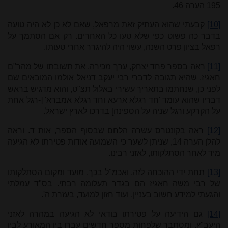
195 הערה 46.
[10]
קבעתי שהוא העתיק זאת מרפאל, שאם לא כן לא היה טועה
בדבר כה פשוט כפי שלא טעו כל האחרים. רק אם הסתמך על
רפאל בציון פרט השנה, עשוי היה להיגרר אחרי טעותו.
[11]
ראה בספר פחד יצחק, ערך מכירה, את תשובתו של מהר"ם
חאגיז, שהיא תגובה לדברי רבי יעקב דניאל אולמו המובאים שם
לפני כן, שנחתמו בתאריך עשירי באלול תצ"ט, והוא מדגיש בראש
דבריו שהוא עומד 'חד רגלא ארעא וחד רגלא אמברא' [-רגל אחת
על הקרקע ורגל שניה על הספינה] בדרכו לארץ ישראל.
[12]
ראה בקונטרס עשרה הלחם שבסוף הספר, אות ד. וראה
להלן הערה 14, שניתן לשער כי השמועה אודות פטירתו לא הגיעה
מיד לאחר הסתלקותו, לאזני רבינו.
[13]
תחת ידי ההוכחה לזה, ואכמ"ל בכך. מועד ומקום הסתלקותו
של רבי משה חאגיז הם בגדר תעלומה רבתי. בס"ד עמלתי
והגעתי למידע חשוב בעניין, ועוד חזון למועד, בעזרת ה'.
[14]
גם הידיעה על פטירתו בודאי לא הגיעה במהרה לאזני
היעב"ץ, ומסתבר שלפחות מספר חדשים עברו בין המאורע לבין