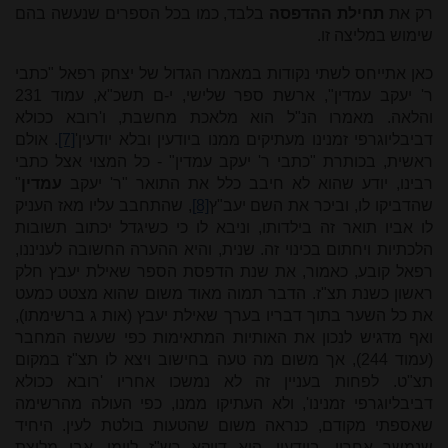
רק את
תחילת ההדפסה
בלבד, כמו בכל הספרים שנעשה בהם
שימוש במליצה זו.
כאן אתייחס לשתי נקודות במאמרו הגדול של יצחק רפאל "כתבי
ר' יעקב עמדין", ארשת ספר שלישי, י-ם תשכ"א, עמוד 231
והלאה. מאמרו הנ"ל הוא מלאכת מחשבת, ו'רובא ככולא
דביבליוגרפי זמנינו מעתיקים ממנו ביודעין ובלא יודעין'
[7]
. אולם
ראשית, בכותרת "כתבי ר' יעקב עמדין" - כל המצוי אצל כתבי
רבינו, יודע שהוא לא חיבב כלל את התואר "ר' יעקב
עמדין
"
שהדביקו לו, וביכר את השם יעב"ץ
[8]
, שהתחבב עליו מאז העניק
לו אביו תואר זה בילדותו, וניבא לו כי כשיגדל יכתוב תשובות
הלכתיות ויחתום בכינוי זה. שנית, והיא ההערה החשובה לעניננו,
רפאל קובע, כאמור, את שנת הדפסת הספר שאילת יעבץ חלק
ראשון כשנת תצ"ז. הדבר תמוה מאוד משום שהוא מצטט כמעט
את כל השער בתוך דבריו בערך שאילת יעבץ (אות ג ברשימתו),
ואף מדגיש לנכון את האותיות המתאימות כפי שעשה המחבר
(עמוד 244), אך משום מה טעה בחישוב ויצא לו תצ"ז במקום
תצ"ט. לפחות בעניין זה לא נמשכו אחריו 'רובא ככולא
דביבליוגרפי זמנינו', ולא העתיקו ממנו, כפי העולה מהרשימה
שאספתי מקודם, כנראה משום שהטעות בולטת לעין. היחיד
שנמשך אחריו, ביודעין, הוא דווקא רש"ז ליימן, אבי מליצת