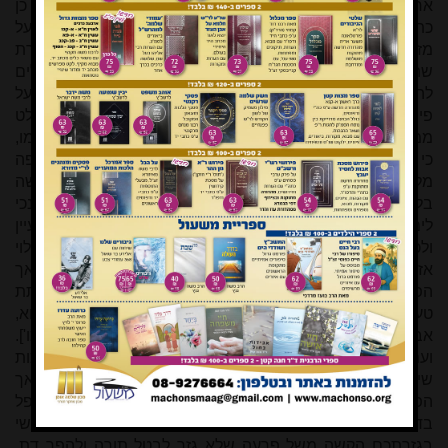
אחת רבתי ריבו ונלחמתי בעדו בכל כחי כאשר נמלך בי, גם כן
כתבתי תשובות ארוכות להצילו מיד משיגיו, גם העליתים על
מזבח הדפוס [וכו'], כאשר אתם רואים בזה הספר אגרת בקורת
שהנחתיו לפניכם, אז היו דברי טובים נכוחים רצויים ומקובלים
להאב"ד שלכם. ועתה בנדון הלז, שהכריחני עוד לעיין בדינו אף על
פי שהיה הדבר קשה בעיני, כי מיראי הוראה אנכי, לא יכולתי מלט
ממצוא חפצו ועשיתי רצונו, ובפעם הזאת לא יכולתי להסכים עמו,
כי אין משא פנים בתורה, וכן שמעו הוא ובית דינו דברי והודו בפה
מלא שאין להתיר האשה ההיא, ועתה פתע פתאום נעשה מעשה
בלי הקדמת ידיעה תחילה לאיש כמוני היום, אף כי צעיר אנכי
לימים והוא ישיש וזקן, מכל מקום אחר שלבקשתו נטפלתי לעיין
ולכתוב בדבר, הדין נותן שלא יעשה מעשה גדול כזה בלי גילוי
אזני, ולהודיעני טעמו בחזרתו מהסכמה הראשונה [וכו']. אך
הפרנסים ומנהיגים מדברים בעדו ואומרים אלי אינו צריך לתת
טעם וראיה, ומה שעשה עשוי ואין להשיב. ואני אמרתי, לא כן הוא,
אבל מחוייב
וחייב הוא [וכו'], תורה היא וללמוד אנו צריכין [וכו'].
ועם כל מה שהרביתי אותות בדברי טעם להכריעו לכף זכות
שיברר הוראתו לא הועלתי
,
כמדבר אל העצים ואל האבנים, אך
הפרנסים ומנהיגים אמרו: כן אנו מבינים וגוזרים, שלא אטפל
בדבר הזה, שלא אפרסם כלל בדפוס. אז עניתי להם: אי אפשי
בגזרתכם הקשה משל פרעה שלא גזר לבטל תורה ולהפר דת.