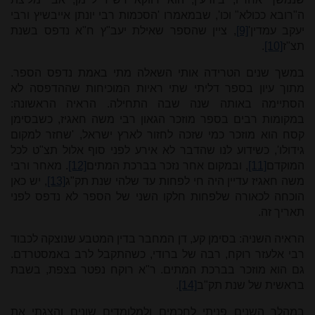
ה"רובא ככולא" וכו', שבמאמרו 'הסכמות רבי יונתן אייבשיץ ורבי
יעקב עמדין'
[9]
, ציין שהספר שאילת יעב"ץ ח"א נדפס בשנת
תצ"ז
[10]
.
במשך שנים הטרידה אותי השאלה מתי באמת נדפס הספר.
מתוך עיון בספר דליתי שתי ראיות המוכיחות שההדפסה לא
הסתיימה באותה שנה שבה התחילה. הראיה הראשונה:
במקומות רבים בספר מוזכר הגאון רבי משה חאגיז, כשבסימן
קסח הוא מוזכר כמי שזכה לחזור לארץ ישראל, 'שחזר למקום
גידולו', כשידוע לנו שהדבר לא אירע לפני סוף אלול תצ"ט לכל
המוקדם
[11]
, ובמקום אחר נזכר בברכת המתים
[12]
. מאחר ורבי
משה חאגיז עדיין היה חי לפחות עד שלהי שנת תק"ג
[13]
, יש כאן
הוכחה לכאורה שלפחות חלקו השני של הספר לא נדפס לפני
תאריך זה.
הראיה השניה: בסימן קע, דן המחבר בדין המטבע שנוצקה לכבוד
רבי אלעזר רוקח, רבה של ברודי, כשהתקבל לרב באמסטרדם.
גם הוא מוזכר בברכת המתים. ר"א רוקח נפטר בצפת, בשבת
בראשית של שנת תק"ב
[14]
.
במהלך השנים פניתי לחכמים ולמלומדים שונים והצגתי את