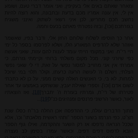
ומאחר שאתם באים אלי בעקיפין, ואני אומר דברי טעם, ושומע
אין לי, אין עונה אמריו מכם בדעת ובתבונה, והוא רוצה להיות
נחשב חכם מחריש, לכן איני רשאי לשתוק. ואינני משגיח
בגזרתכם [וכו'], ובזה נפטרתי מאתם בכעס וחמה.
אחר כך הוסיפו לשלוח שלוחם החזן אלי, ודבר בפיו, שאשמר
ואזהר שלא להדפיס המאורע הלז, ושלא לפרסמו בספר כל ימי
חיי רי"ח. ואני במקומי הייתי עומד לענות להם עזות, שאני אעשה
כפי שיורני קוני. מכל מקום משלתי ברוחי וקיימתי גזרתם, כי
אמרתי אין אני מחוייב למסור נפשי על זאת, די לי שאני נפשי
הצלתי, וישלם ה' לעושה הרעה כרעתו, וקולר תלוי במי שיוכל
למחות, לא בי, כי האנשים האלה קשים ממני, על כן לא כתבתי
לשום אדם [וכו']. וספרי שאילת יעבץ, שנשתקע באמצעו עד אחר
פטירתו של רי"ח, גמרתיו בעזרת ה' יתברך
[18]
, ואז הוצאתיו
לאור, כאשר הרשוני פרנסים ומנהיגים כנ"ל
[19]
.
..
מתוך הדברים עולה, כי ההדפסה אכן החלה בר"ח כסלו שנת
תצ"ט, כפי הנרמז בשער הספר "ותהי ראשית מלאכתו" וכו', אלא
שככל הנראה נדפסו אז רק השער וההקדמה, ואילו גוף הספר
הובא לדפוס דפים דפים, וכאשר עמדו בסימן לב נעצרה
ההדפסה לגמרי בגזירת הפרנסים, ולפי תאריך התשובה נראה כי