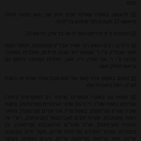
פעם.
[2]
לדוגמא, בספרו שאילת יעבץ חלק שני, הוא מפנה לחלק
הראשון 27 פעמים תוך שימוש בר"ת זה.
[3]
הנתונים ע"פ פרוייקט השו"ת של בר אילן, גירסא 23.
[4]
ה"ה בן רבינו הגאון רבי מאיר אבד"ק קונסטנטין. הספר הוצא
לאור מכתי"ק ע"י ר' שמואל דוד הכהן פרידמן, ותולדות המחבר
נכתבו ע"י ר' צבי אהרן רייז. אגב, תולדות המחבר נדפסו גם
בראש החלק השני.
[5]
אמנם במקום אחר (שם עמ' קנא-קנב) עולה שהיה זה בשנת
תצ"ט, ראה בהערות שם.
[6]
מצויה גם בשערי הספרים (ציינתי רק המוקדמים ביותר)
שנדפסו בשנת שט"ו: רי"ף עם שלטי הגיבורים (סביוניטה), בשנת
שט"ז: סמ"ק (קרימונה), בשנת שי"ז: אור עיניים (קרימונה), מחזור
רומה (מנטובה), עטרת זקנים לאברבנאל (סביוניטה), רש"י על
התורה (סביוניטה) שו"ת מהר"ם מרוטנבורג (קרימונה), וכן
בספרים: מבחר הפנינים (קרימונה שי"ח), מקור חיים (מנטובה
שי"ט), ספר כריתות (קרימונה שי"ח), ורבים נוספים. בעיקר