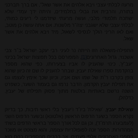
מרעה לבלתי עצבי ויבא אלהים את אשר שאל", אם ברך תברכני
בתורה, והרבית את גבולי בתלמידים, והיתה ידך עמדי שלא
ישתכח תלמודי מלבי, ועשה מרעתי שיזדמנו לי ריעים כמותי,
לבלתי עצבי שלא ישגבני יצה"ר מלשנות. אם אתה עושה כן מוטב,
ואם לאו הריני הולך לנסיסי לשאול, מיד ויבא אלהים את אשר
שאל
.
התפילה-משאלה הזו הייתה נר לעיני רבי יעקב ישראל ב"ר צבי
אשכנזי, גדול האחרונים
[1]
, המפורסם בכל תפוצות ישראל בכינוי
'יעב"ץ', כינוי שהעניק לו אביו בצעירותו, כפי שהוא מספר
בהקדמת ספרו שאילת יעבץ, שבחר להעניק לו שם זה כיוון שהוא
צופן בקרבו ר"ת של שמו ושם אביו, וכיוון שכך אימץ לעצמו גם
את תפילת יעבץ הקדמון. הדבר נרמז גם בעמוד השער, כשפרט
השנה נרשם באותיות בולטות מתוך פסוק תפילתו של יעבץ,
כדלהלן.
שאילת יעבץ
, 'שאילת' ביו"ד ו'יעבץ' בלי ראשי תיבות, כך בדיוק
נקרא הספר בשער הדפוס הראשון (אלטונא) ובשער הדפוס השני
(לעמבערג תרמ"ד), וכן גם לכל אורך הספר בראשי הדפים בשתי
המהדורות. הספר זכה לפופולריות עצומה, והוא מצוטט או מוזכר
בספרי האחרונים אלפי פעמים. אך ברבים מהספרים בהם הוא