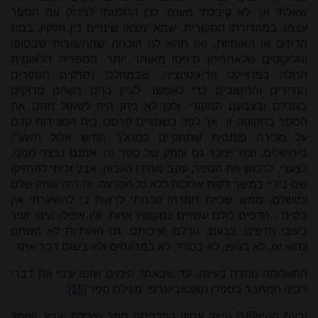
שאלתי אך לא קיבלתי מענה. לכן החלטתי לבדוק את הספר
עצמו, במהדורתו המקורית, שמא ימצאו שינויים בין חלקיו, בסוג
הדפים או האותיות, ואז תהא לנו הוכחה שהתשובות שבסופו
והליקוטים שלאחריהן נדפסו מאוחר יותר. הספריה הלאומית
החלה בפרוייקט הדיגיטיזציה, שבמהלכו נסרקים הספרים
הנדירים והחשובים כדי לאפשר לעיין בהם כשהם סרוקים
בגודלם ובצבעם המקורי, ולכן לא ניתן היה לשאול מהם את
הספר בתקופה זו. אך לפני כשנתיים פרסם בית המכירות קדם
על מכירה פומבית שתתקיים במהלך חודש אלול תשע"ז
בירושלים, ובה יימכר גם עותק של ספר זה. אמנם נבצר ממני,
לצערי, לרכוש את הספר, עקב מחירו הגבוה, אבל זכיתי להחזיקו
שם בידיי במשך דקות ארוכות ללא כל הפרעה. זה היה עותק שלם
ומושלם, ממש שכיית חמדה! נוכחתי לראות כי להשערתי אין
בסיס - הדפים כולם עשויים כמקשה אחת, אין אפילו שינוי זעיר
בעובי הדפים, צבעם, גודלם ואיכותם. גם האותיות לא השתנו
כהוא זה, לא בגופן, לא בסדר, לא במרווחים ולא בשום דבר אחר.
התעלומה נותרה בעינה, עד שבאחד הימים שזפו עיניי את דברי
רבינו המחבר בספרו האוטוביוגרפי 'מגילת ספר'
[15]
:
ובעת ההיא
[16]
הייתי עסוק בהדפסת ספר שאילת יעבץ, ועומד