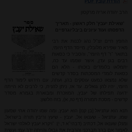
הורדת קובץ PDF
הרב יהודה אריה מרקסון
'שאילת יעבץ' חלק ראשון - תאריך
הדפסתו ועוד עיונים ביבליוגרפיים
החפץ חיים זצ"ל נהג לכנות את רבי
מאיר שפירא מלובלין, מייסד הדף היומי,
בתואר "ר' דף היומי", והסביר כי כסאות
רבים בגן עדן, אשר שממו עד כה,
יתמלאו בלומדים בזכותו - הלא הם
כסאות לומדי המסכתות בסדר קדשים
שלא נמצאו כמעט עוסקים בהן, ועתה, עם חידוש לימוד הדף
היומי, יהיו להן גואלים. עד אז, ניתן להניח, כי לרבים לא הייתה
ידועה תפילתו של יעבץ, המוזכרת ומבוארת בגמרא מסדר
קדשים - מסכת תמורה (דף טז, א), בזה הלשון:
תנא הוא עתניאל [בן קנז] הוא יעבץ, ומה שמו יהודה אחי שמעון
שמו, עתניאל - שענאו אל, יעבץ - שיעץ וריבץ תורה בישראל,
ומנלן שענאו אל, דכתיב (דבהי"א ד, י): "ויקרא יעבץ לאלהי ישראל
לאמור אם ברך תברכני והרבית את גבולי והייתה ידך עמי ועשית