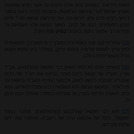
הגעת הידיעה. באותם ימים ארכו הימים עד אשר הגיעו שמועות
מארץ ישראל לערי אירופה הרחוקות. כהוכחה לדבר, ראה בספר
דרושי רבינו חיים כהן, דרוש כח, את הדרשה שנשא הג"ר חיים
הכהן רפאפורט, רבה של לבוב, כאשר הגיעה אליו השמועה על
פטירת רבי אלעזר רוקח, ביום
כ' בסיון
שנת תק"ב.
[15]
עמודים קנב-קנה במהדורת בומבך (י-ם תשע"ב), המשופרת
לאין ערוך לעומת קודמיה (כהנא וביק). במהדו' ביק נמצא הקטע
הנ"ל בעמודים 170-173.
[16]
באותם ימים בא לפני הגאון רבי יחזקאל קצנלנבויגן, אב"ד
אה"ו, מקרה של זקוקה ליבם מומר, וביקש את חוו"ד של רבינו
שהכריע לאסרה לינשא לשוק, ולבסוף התירה האב"ד ונישאה על
פיו לאחר. המעשה נעשה ללא הסכמת רבינו ומבלי להודיעו, והוא
כתב תשובה חריפה בעניין זה שנכללה בספרו שאילת יעבץ סימן
לו.
[17]
הוא רבי יחזקאל קצנלנבוגן (
קצינאלפוגין)
, מחבר 'כנסת
יחזקאל', רבה של אלטונה עירו של ריעב"ץ, שיחסיו עמו ידעו
עליות ומורדות.