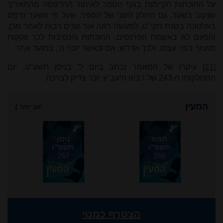
על ההוכחות הקיימות בגוף הספר לאיחור ההדפסה מהתאריך
שנקוב בשער.
גם החלק השני של הספר, שעל פי השער נדפס
באלטונה בשנת תקי"ט, למעשה ראה אור שנים רבות לאחר מכן,
והפעם לא באשמת הפרנסים. ההוכחות והנסיבות לכך זוקקות
מאמר בפני עצמו, ולכך אדרש, אם וכאשר יזכני ה', במועד אחר.
[21]
עיקרו של המאמר נכתב ביום ל' בניסן תשע"ט, יום
הסתלקותו ה-243 של רבינו היעב"ץ, זכר צדיק לברכה.
המעין
ישן יותר
}
תמוז
ניסן
תשפ"ו
תשפ"ו
257
258
הצטרף כמנוי