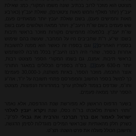
מצוטט הוא מוזכר לרוב בכתיב שונה משמו המקורי, כמו: שאילת
יעב"ץ (יותר מאלף וחמש מאות ציטוטים!), שאלת יעב"ץ (כארבע
מאות וחמישים פעם), בשם שאלת יעבץ יותר ממאתיים פעם,
שש פעמים בשם שו"ת היעב"ץ, ויותר ממאה ושלושים פעם בשם
שו"ת יעב"ץ. בלמעלה מחמישים מקורות מוזכר בראשי תיבות
בשם: שי"ע, ר"ת שחביבים היו על המחבר, שעשה בהם שימוש
בספריו האחרים
[2]
וגם בספרו זה כאשר הוא מפנה לתשובות
אחרות בספר, שהרי היה רבנו היעב"ץ בכלל מרבה להשתמש
בראשי תיבות. אמנם, גם בשמו המקורי הספר מצוטט רבות,
יותר מ-630 פעם
[3]
. בס"ה בספרים הכלולים במאגר התורני
אוצר החכמה, מוזכר הספר, באיות משתנה, כ-30,000 פעמים!
כך למשל בספר החשוב והמפורסם פתחי תשובה על יו"ד, אה"ע
וחו"מ, שנדפס בצמוד לשולחן ערוך במהדורות הנפוצות, מצוטט
הספר יותר ממאה פעמים.
בשער הדפוס הראשון לא מפורשת שנת ההדפסה, אלא נאמר
"ותהי ראשית מלאכתו בר"ח כסלו, שנת
ויקרא יעבץ לאלהי
ישראל לאמור אם ברך תברכני והרבית את גבולי
לפ"ק",
כשרק חלק מהאותיות
שבראשי המילים מוגדלות לסימן הדגשה,
וחישובן הכולל מעלה את פרט השנה: תצ"ט
.