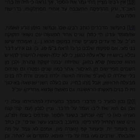
[18]
אין רבינו מציין מתי גמר את הספר, אך נראה כי היה זה בחיי
האב"ד, ורק ההדפסה התעכבה עד אחרי הסתלקותו, כדרישת
הפרנסים.
[19]
בהמשך הדברים כותב רבינו שם: ובמשך הזמן נודע האמת,
שהמומר עודנו חי כמה שנים אחר המעשה עם נשואי הזקוקה
הנ"ל, על פי עדים כשרים שהיו במקום ההוא (...), ואמרתי שישו
בני מעי, אם ספקות שלכם כך כו' (ראה ב"מ פג, ב). גם אירע דבר
נפלא בזיווג זה שלא עלה כהוגן, כי לא יכלה האשה להיטהר להאיש
ההוא שנשאה שלא כהוגן, שהיתה יבמה זקוקה גמורה, ולכן מן
השמים הפרישום מן האיסור. אחר כמה שנים נפטרו גם שניהם
בלי שילדה לו (אע"פ שהיתה האשה ילדה בשנים והיה לה בנים
מבעלה הראשון, אבל מתו בחייו. גם בעלה השני שנשאה באיסור
היו לו בנים מאשתו הראשונה, גם מאשה שנשא אחריה). עכ"ל.
[20]
נכון להעיר כי מדברי בומבך בהערותיו למהדורתו עולה כי
אכן גם הוא שת ליבו ועמד על הדבר, וציין לנכון (עמ' קנד-קנה
הערה סא) כי "מה שכתוב בשער הספר שנדפס בשנת תצ"ט,
היינו שאז התחיל להדפיסו, ונתעכב באמצע עשר שנים". וכן כתב
גם בעמוד יח, ובעמוד קפ (הערה מז). אמנם לא עמד על מה
שהבאתי, שרבים טעו בזה עד כדי גוזמא, להקדים או לאחר, וכן