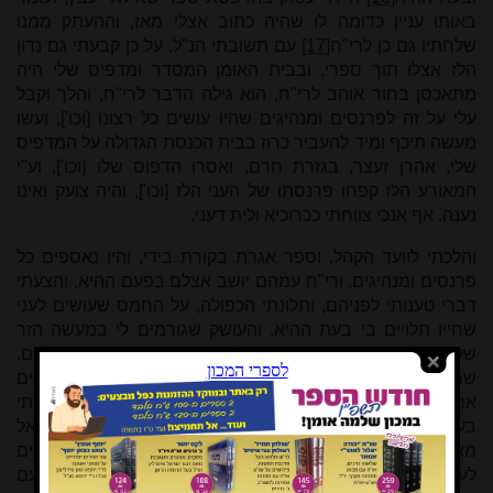
באותו עניין כדומה לו שהיה כתוב אצלי מאז, וההעתק ממנו
שלחתיו גם כן לרי"ח
[17]
עם תשובתי הנ"ל, על כן קבעתי גם נדון
הלז אצלו תוך ספרי. ובבית האומן המסדר ומדפיס שלי היה
מתאכסן בחור אוהב לרי"ח, הוא גילה הדבר לרי"ח, והלך וקבל
עלי על זה לפרנסים ומנהיגים שהיו עושים כל רצונו [וכו'], ועשו
מעשה תיכף ומיד להעביר כרוז בבית הכנסת הגדולה על המדפיס
שלי, אהרן זעצר, בגזרת חרם, ואסרו הדפוס שלו [וכו'], וע"י
המאורע הלז קפחו פרנסתו של העני הלז [וכו'], והיה צועק ואינו
נענה. אף אנכי צווחתי ככרוכיא ולית דעני.
והלכתי לוועד הקהל, וספר אגרת בקורת בידי, והיו נאספים כל
פרנסים ומנהיגים, ורי"ח עמהם יושב אצלם בפעם ההיא, והצעתי
דברי טענותי לפניהם, ותלונתי הכפולה, על החמס שעושים לעני
שחייו תלויים בי בעת ההיא, והעושק שגורמים לי במעשה הזר
שעשו בלי דרישה וחקירה, רק על פי בקשת רי"ח. ואמרתי להם,
שמעו נא מילי
,
הנה האב"ד שלכם יושב כאן לעומתי, יגיד נאמנים
אם היה לבי גס בהוראה מימי היותי כאן, והגידו נא אם נטפלתי
בעסקי צבור או יחידים מרצוני, רק כאשר אני נתבע ונשאל
מאתכם או מאב"ד שלכם, על כורחי ונגד רצוני נקראתי לפעמים
לעיין בדין
והוראה [וכו']
ולא יכולתי לסרב לזקן ולכבודכם, ופעם