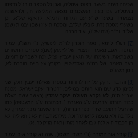
שכיחה היתה בשערי דפוסי איטליה, ואכן כל הספרים הנ"ל נדפסו
באיטליה. גם בעיני האשכנזים מצאה המליצה חן, ולראשונה
מצאתיה בשער שו"ע עם הגהות הרמ"א, קראקא של"א, וכן
בשערי מסכת נדה, לובלין של"ב, ומסכתות ע"ז (שם) יבמות (שם)
של"ד, וב"ב (שם של"ו), ועוד הרבה.
[7]
רש"ז ליימאן, ספר הזכרון לר"מ ליפשיץ, נ"י תשנ"ו, עמוד
תתפה. אגב, מאמרו המצויין של ליימאן (שם): ספרים החשודים
בשבתאות: רשימתו של הגאון יעב"ץ זצ"ל, זכה לשבחים דומים,
ראה מאמרו של רמ"מ גאלדשטיין בקובץ עץ חיים חוברת לא,
ניסן תשע"ט.
[8]
והדבר נחקק על ידו לדורות בספרו שאילת יעבץ חלק שני
(סימן כד), שם הוא חותם במילים: "הטרוד יעקב ישראל, מכונה
יעב"ץ ס"ט,
לא נקרא מעולם יעקב עמדין
(כאשר עשה מעלת
כבוד תורתו אדרעס ע"ג האגרת [=הכתובת ע"ג המעטפה] כמו
שהרגיל התועב שר"י בפי הבריות), ידוע שאינני מבני עמדין, לא
נולד בה ולא מצפה לראותה" וכו'. מילתא דבחייו לא ניחא ליה, לא
מן הכבוד הוא לנהוג בו לאחר מותו (ראה מו"ק כה, א).
[9]
קובץ אור המזרח (נ"י תשרי תשסו), שנה נא קובץ א-ב, עמוד