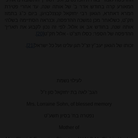
המאורע קרה בחודש אדר ב' של אותה שנה, עד אחרי פטירת
המרא דאתרא, הגאון רבי יחזקאל קנצנלבויגן, ביום כ"ג בתמוז
תק"ט, כשלאחר מכן נמשכה ההדפסה, וכנראה הסתיימה בשלהי
אותה שנה, בחודש אב או אלול. לפי זה נכון לקבוע את תאריך
ההדפסה של הספר: כסלו תצ"ט - אלול תק"ט
[20]
.
זכותו של הגאון יעב"ץ זצ"ל תגן עלינו ועל כל ישראל
[21]
.
לעילוי נשמת
הגב' לאה
בת יחזקאל
סון ז"ל
Mrs. Lorraine Sohn, of blessed memory
נפטרה בח' בסיון תשע"ט
Mother of