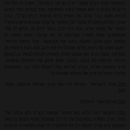
ובסיומה פנה רבינו ואמר "יעיין נא מר בגמרא", השיב לו הלז אין
לי ש"ס בבית כי הוא נשאר בעיר העתיקה. ועוד בטרם חזר האיש
לביתו מצא כבר ש"ס על מפתן ביתו מתנת רבינו זצ"ל". הרב
אהרן פצ'ניק [מזכרת עמוד 37] מספר ש"קרה שנכנס איש והתחיל
לספר על מצבו הרע, ולא היה לרב כסף ליתן לו, לחש לו סוד
שנמצאים אצלו ספריו שנדפסו זה לא מכבר, והוא ימסור לו
מספר הגון מהם למצוא בהם את מבוקשו". ועוד סיפור מיוחד:
"פעם שמע על רופא פליט שסבל חרפת רעב ולא רצה ליהנות מן
הצדקה. עשה הרב את עצמו חולה והזמינו לביתו לטפל בו באופן
מיוחד. הרופא לא מצא, כמובן, שום סימן של המחלה וכשחזר
הרב והזמינו שנית, הביע הרופא את דאגתו לפני בני משפחתו
שהרב סובל מדמיון של מחלה שאינה בו"...
[29]
גדול בישראל - קורות חייו של הרב ישראל גרוסמן, עמוד
304.
[30]
פורום אוצר החכמה.
[31]
בהקשר לזה נביא כאן סיפור שסופר בע"פ ולא נכתב עלי
ספר:
הרב הפליג בפזרנותו עד כדי כך שמנהל סניף הבנק בו נוהל
חשבונו היה צריך לגשת לביתו ולהסביר לו שאין אפשרות להוציא