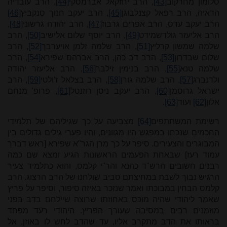
סלומון מחרקוב
[43]
, הרב יחזקאל אברמסקי
[44]
, הרב עובדיה
הדאיה, הרב רפאל קצנלבוגן
[45]
,
הרב יעקב חנוך סֶנקֶביץ
[46]
הרב יעקב עדס, הרב אפרים גרבוז
[47]
, הרב יהודה גרשוני
[48]
,
הרב אליעזר גולדשמידט
[49]
, הרב יוסף שלום אלישיב
[50]
, הרב
שלמה שמשון קרליץ
[51]
, הרב שלמה זלמן אויערבך
[52]
, הרב
שלום שבדרון
[53]
, הרב דב כהן, הרב אברהם שפירא
[54]
, הרב
שלמה טנא
[55]
, הרב בנימין זילבר
[56]
, הרב אליעזר יהודה
ולדנברג
[57]
, הרב שלמה גורן
[58]
, הרב בצלאל ז'ולטי
[59]
, הרב
ישראל גרוסמן
[60]
, הרב יעקב ניסן רוזנטל
[61]
, פרופ' מנחם
אלון
[62]
ועוד
[63]
.
רשימת המשתתפים
[64]
מצביעה על כך שגיליהם של תלמידי
החכמים שנכחו במפגש היו מגוונים, והיו פערי גילים גדולים בין
המבוגרים והצעירים. סיפר על כך מרן הגר"א שפירא [ראש דברך
עמוד רעז] שבאחת הפעמים הראשונות
הגיע ומצא שם כמה
רבנים חשובים הרש"ד כהנא והר"י קלמס, והוא כתלמיד צעיר
הרגיש נבוך לשבת במחיצתם סביב שולחנו של הרב הרצוג. הרב
קלמס הבחין במבוכתו ואמר שנזכר באיזה סיפור, וסיפר על פריץ
שאמר ליהודי שהיה מוכס באחוזתו שרוצה שיילחם בדב בפני
מוזמנים רבים במסיבה שעורך הפריץ. היהודי רעד מפחד
בראותו את הדב מתקרב אליו, עד שהדב לחש לו באוזן, אל