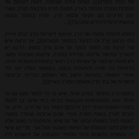
של הכלל והפרט
[1]
: הצלת אחינו שבגולה, דאגה לקיומם של
מוסדות התורה והחסד בארץ, הפצת תורה והרבצת תורה,
קשרי
יחס מדיניים עם תקיפי עלמא הדין,
עזרה בחומר ובעצה
ובהשתדלויות ליחידים עלובים"
[2]
...
דמותו הדגולה ופועלו של הרב הראשי לישראל הרב יצחק אייזיק
הלוי הרצוג זצ"ל זכו לתיעוד במספר מסגרות
[3]
, אך נראה שיש
עוד הרבה מה לספר ולומר על אדם גדול כמותו. הרבה יש
להאריך בתיאור גדלותו הנדירה בתורה,
צדקותו ואצילות נפשו,
ולא פחות יש לומר על עשייתו כרב ראשי בהעמדת מוסדות תורה,
בדחיפת בני תורה להתעלות בה
[4]
, במאמצי הצלה תוך כדי
ואחרי השואה, בהנהגת הישוב מול השלטון הבריטי, וביציקת
היסודות של בתי הדין ומשפט התורה בארץ
[5]
.
במסגרת זו נתמקד בפרט אחד, שיש בו כדי ללמד מעט גם על
הכלל, והוא ההתכנסויות הקבועות בביתו בימי שישי.
כך למשל
בספרו האוטוביוגרפי 'דרך חיים'
[6]
מספר בנו של הרב, חיים, על
חזרתו לארץ בשנת תש"ה אחרי שנים ארוכות שנעדר ממנה:
"הגעתי לעיר בשעות הבוקר של יום שישי, והחלטתי כי מוטב שלא
להיקלע לתוך ההמולה של הוויעוד השבועי אצל אבי. מדי יום שישי
היו נאספים בלשכתו גדולי תלמידי החכמים של ירושלים לדון