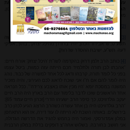
עשייה, עד שנעשה בעל מעשים לעמוד בפרץ ולדחות את
הגזירות, ולהיות לנו לחומה ולמחסה בימי זעם"
.
ש"י עגנון,
משואה ליצחק א עמוד 86.
[2]
הרב זוין, מזכרת לגראי"ה הרצוג, עמוד 18.
[3]
למשל: שאול מייזליש, רבנות בסערת הימים, מהדורה חדשה
תשע"ט; ש' אבידור הכהן, יחיד בדורו ["מהיכל יצחק", בתוך,
אפיקי
דעה תש"ע, ישיבת ההסדר שדרות].
[4]
כותב הרב זלמן דרוק בהקדמה לשו"ת 'היכל יצחק' אורח חיים:
"אהבתו לבן תורה ולתלמיד חכם הייתה עזה כמוות, ביטל עצמו
בפני כל לומד תורה, קרבהו ודאג לכל אחד למשרה של כבוד, נוהג
היה לומר להם אם ח"ו אני שוכח לדאוג לכם העירוני, והיה מזכיר
המשנה במסכת יומא 'היו מכין אותו באצבע צרידה'". ככל הנראה
אחד הראשונים שזכו לדבר בלימוד עם הרב בארץ היה הרב חיים
יעקב גולדוויכט, כך סיפר הרב ישעיהו הדרי [זכרון חיים עמוד 65]:
"הרב גולדוויכט היה בן אחד עשרה כשהרב הרצוג הגיע לכהן כרב
בירושלים. באותה השבת לא הייתה לו עוד דירה, אז הוא התאחסן
במלון אמדורסקי, ואמור היה בחמש להגיד את הדרשה הגדולה,
אני חושב בחורבה.
בשלוש אחה"צ דופקים בדלת במלון הרבנית