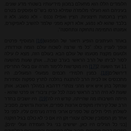
הלומדים הללו הוא מתעלם במכוון מידיעותיו בשטחי מדע שונים.
בעיניהם הוא העילוי מלומז'ה שמילא כרסו בש'"ס ופוסקים בטרם
הציץ בחכמות חיצוניות. הציץ ואפילו נכנס - ולא נפגע. ולא זו
בלבד שהוא לא נפגע, אלא דוקא מפני שלמד להשיב לאפיקורס,
אמונתו התמימה נתחזקה ונתחסנה".
באחד העיתונים הופיע תיאור של המפגש
[16]
המוסיף פרטים
ונופך לעניין כולו: "כל מי שרצה לשכוח עולם הומה וטרדותיו,
ולטעום מקצת מטעמו של עולם הבא בעולם הזה, מצא לו עילה
לסור לביתו של הרב הראשי בערב שבת... אותן שעות מהשעה
11 ועד השעה 2
[17]
היו מוקדשות ללימוד תורה עם בעלי התריסין
דירושלים
[18]
. כמנין תלמידי חכמים ממעולי המעולים, היו
מתכנסים אז לבית הרב להתנגח בהלכה לתרץ ספקות וסתירות
שנתקל בהן איש איש מהני צנתרי דדהבא במהלך השבוע. אותן
שעות לא היה הרב הראשי נענה לכל עניין ציבורי או פרטי שהוא -
הייתה חשיבותו מה שהייתה, קודש היו לה'
[19]
. היו יושבים בחדר
הרב שכל קירותיו מוקפים ארונות ספרים, ארונות גדושים,
מסביב
לשולחן תילי תילים של ספרים ארוכי מידה נערמים עליו. לפני כל
אחד מן המסובין שכולם עטורי זקן היו אם כי לא כולם בגיל הזקנה
[בני כל הגילים היו כאן, ישישים בני גיל העמידה ועולי ימים],
ספרים רבים פתוחים. סביב אלה המתונים והמיושבים בתלמודם