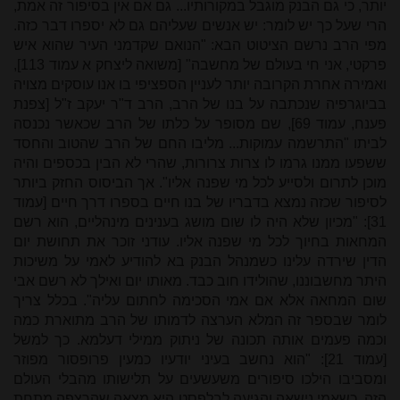
יותר, כי גם הבנק מוגבל במקורותיו... גם אם אין בסיפור זה אמת,
הרי שעל כך יש לומר: יש אנשים שעליהם גם לא יספרו דבר כזה.
מפי הרב נרשם הציטוט הבא: "הנואם שקדמני העיר שהוא איש
פרקטי, אני חי בעולם של מחשבה" [משואה ליצחק א עמוד 113],
ואמירה אחרת הקרובה יותר לעניין הספציפי בו אנו עוסקים מצויה
בביוגרפיה שנכתבה על בנו של הרב, הרב ד"ר יעקב ז"ל [צפנת
פענח, עמוד 69], שם מסופר על כלתו של הרב שכאשר נכנסה
לביתו "התרשמה עמוקות... מליבו החם של הרב
שהטוב והחסד
ששפעו ממנו גרמו לו צרות צרורות, שהרי לא הבין בכספים והיה
מוכן לתרום ולסייע לכל מי שפנה אליו". אך הביסוס החזק ביותר
לסיפור שכזה נמצא בדבריו של בנו חיים בספרו דרך חיים [עמוד
31]:
"
מכיון שלא היה לו שום מושג בענינים מינהליים, הוא רשם
המחאות בחיוך לכל מי שפנה אליו. עודני זוכר את תחושת יום
הדין שירדה עלינו כשמנהל הבנק בא להודיע לאמי על משיכות
היתר מחשבוננו, שהולידו חוב כבד. מאותו יום ואילך לא רשם אבי
שום המחאה אלא אם אמי הסכימה לחתום עליה". בכלל צריך
לומר שבספר זה המלא הערצה לדמותו של הרב מתוארת כמה
וכמה פעמים אותה תכונה של ניתוק ממילי דעלמא. כך למשל
[עמוד 21]: "הוא נחשב בעיני יודעיו כמעין פרופסור מפוזר
ומסביבו הילכו סיפורים משעשעים על תלישותו מהבלי העולם
הזה, כשאמי נישאה והגיעה לבלפסט היא מצאה שהרצפה מתחת