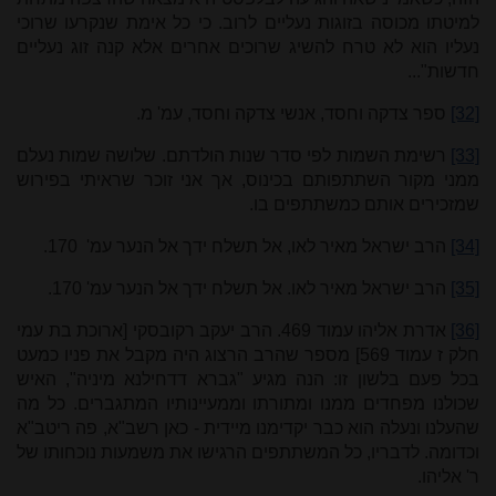
למיטתו מכוסה בזוגות נעליים לרוב. כי כל אימת שנקרעו שרוכי
נעליו הוא לא טרח להשיג שרוכים אחרים אלא קנה זוג נעליים
חדשות
"...
[32]
ספר צדקה וחסד, אנשי צדקה וחסד, עמ' מ.
[33]
רשימת השמות לפי סדר שנות הולדתם. שלושה שמות נעלם
ממני מקור השתתפותם בכינוס, אך אני זוכר שראיתי בפירוש
שמזכירים אותם כמשתתפים בו.
[34]
הרב ישראל מאיר לאו, אל תשלח ידך אל הנער עמ' 170.
[35]
הרב ישראל מאיר לאו. אל תשלח ידך אל הנער עמ' 170.
[36]
אדרת אליהו עמוד 469. הרב יעקב רקובסקי [ארוכת בת עמי
חלק ז עמוד 569] מספר שהרב הרצוג היה מקבל את פניו כמעט
בכל פעם בלשון זו: הנה מגיע "גברא דדחילנא מיניה", האיש
שכולנו מפחדים ממנו ומתורתו וממעיינותיו המתגברים. כל מה
שהעלנו ונעלה הוא כבר יקדימנו מיידית - כאן רשב"א, פה ריטב"א
וכדומה. לדבריו, כל המשתתפים הרגישו את משמעות נוכחותו של
ר' אליהו.