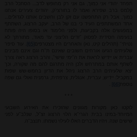
תפחד יהודי אני כמוך, גם אני רק מחופש לדב... הסתכל הרב
קלמס ברב שפירא ואמר לו בחורצי'ק, יהודים צעירים אנחנו
כמוך, אבל רק התחפשנו עם זקן לבן וחשבים אותנו לגדולים...
אחד המשתתפים העיד כי בנו של הרב, יעקב הרצוג, השתתף
במפגשים אלה בקביעות, ולפני הלימוד או בסופו היה פותח
בנעימה חסידית לפסוק "זדים הליצוני עד מאוד, מתורתך לא
נטיתי" (תהילים קיט, נא) והאחרים היו
מצטרפים
[65]
. עוד סיפר
שלעיתים הגיעו אורחים חשובים שאינם ת"ח וגם אינם מבינים
עברית או יידיש לראות את ה"ימי שישי", והרב הרצוג ראה צורך
לשתף אותם במתרחש ולכן היה מתרגם להם מה שקורה, וכך
יצא שלעיתים הרב הרצוג ניהל את הדיון בחמש-שש שפות
במקביל: יידיש, עברית, אנגלית, צרפתית, גרמנית ואולי גם שפה
נוספת
[66]
.
* * *
לוקטו כאן מקורות מגוונים שהזכירו את האירוע השבועי
המיוחד-במינו בבית הגרי"א הלוי הרצוג זצ"ל, שנלב"ע לפני
שישים שנה. ויהיו הדברים האלו לעילוי נשמתו. תנצב"ה.