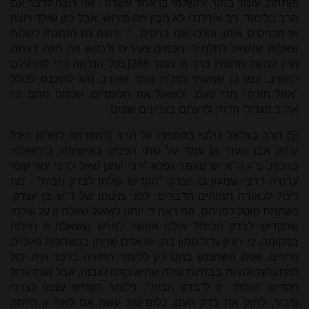
פותחת, עומד בחור ירושלמי בן אחד עשרה - אני רוצה לדבר עם
הרב בלימוד. רב אירלנדי לא מבין מה פירוש, אבל כיון שילד רוצה
אז מכניסים אותו, והלכו שם ברקים...".
ידועה גם הנהגתו לשלוח
שאלות שנשאל לתלמידי חכמים צעירים ולבקש את חוות דעתם
[עיין למשל תחומין כרך ה עמוד 288],ככל הנראה כדי להרגילם
להשיב.
כמו כן שמעתי מת"ח אחד שהרב נהג להיכנס לכולל
"אהל תורה" מדי פעם, ולשאול את הלומדים, שכמה מהם היו
אח"כ מגדולי הדור, לדעתם בעניינים שונים.
[5]
הרב בצלאל ז'ולטי בהספדו על הרב [בהקדמה לשו"ת היכל
יצחק אבן העזר א] עמד על שתי הפנים באישיותו: בירושלמי
ברכות, פ"ג ה"א יש מאמר נפלא "רבי יוחנן שאל לרבי ינאי קומי
ערסיה דרבי שמעון בן יוצדק: "הקדיש עולתו לבדק הבית" - מה
דינו? לכאורה תמוהים הדברים: לפני מיטתו של ר"ש בן יוצדק,
כשהמת מוטל לפניהם, מה ראה ר' יוחנן לשאול שאלה זו על עולתו
שהקדיש לבדק הבית? אולם אפשר לפרש ששאלה זו הייתה
במקומה, כי רעיון גדול טמון בה: יש אדם שניחן בכשרונות גאוניים
נדירים, ואילו השתמש בהם רק ללימוד התורה בלבד היה יכול
להתעלות ולהיות בבחינת עולה שהיא כולה לגבוה, אבל אותו גדול
הקדיש "עולתו" זו ל"בדק הבית", כלומר הקדיש עצמו לצרכי
ציבור, לחזק את בדק העם, כלום טוב עשה אם לאו? זו הייתה