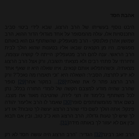
אהבת חסד
היבט נוסף בעשייתו של הרב הרצוג, שבא לידי ביטוי סביב
התכנסויות אלו, עולה מהמסופר על אחד מגדולי הדור ההוא, הרב
שמשון אהרן פולנסקי - הרב מטעפליק, שהשתתף גם הוא באותם
מפגשים. היו מן הקנאים שבאו אליו בטענות שהוא הולך לבית
הרב הראשי. ענה להם הרב מטעפליק: הייתה לי קושיה עצומה,
וחיזרתי על פתחי רבים ולא מצאתי תשובה, ורק אצל הרב הרצוג
מצאתיה. וכשהתפלאו אותם קנאים, איזו שאלה היא זו שאף אחד
לא ידע לתרצה, הסביר: השאלה היא "וכי תאמרו מה נאכל"? ורק
הרב הרצוג פתר לי את שאלתי
[28]
... במקור אחר
[29]
סופר
שהרב שהיה מודע למצבם הקשה של לומדי התורה בכלל, נתן
לכל משתתף בלימוד זה חצי לירה, שהטיבה מאוד את מצבו.
בשם אחד מהמשתתפים סופר
[30]
שאמר לו הרב אליעזר יהודה
פינקל: אתה הולך לשם כדי שהרב הרצוג יעשה לך טובות? אז דע
לך שיש לך טעות גדולה, הרב הרצוג הוא כ"כ טוב, ובין אם תבוא
ובין אם לא יעזור לך באותה מידה
[31]
.
הרב זאב רבינר
[32]
הגדיר: "הרב הרצוג היה עושה חסד לא רק