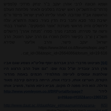
ושמא הכוונה לרבי אהרן יעקב ב"ר יצחק מרדכי קלפפיש
(ה'תר"ם-ה'תשכ"א) ראש ישיבה בסלונים ולאחר מלחמת העולם
הראשונה אב"ד שנדובה. לאחר עלייתו לארץ ישראל מייסד ור"מ
ישיבת כפר סבא וחבר בית הדין בעיר. בשנת ה'תש"א, עלה
לירושלים והיה מראשי מערכת "אוצר הפוסקים". התגורר בבתי
ורשה עד פטירתו. מכתביו נערך ספרו "מנחת אהרן" (ירושלים
תשכ"ג
(
וצ"ב.
בקישור דלהלן הוזכרו גם הרב יעקב רוזנטל, הרב
ישראל יעקב פישר, והרב אליעזר שפירא
https://www.bhol.co.il/forums/topic.asp?
.
cat_id=38&topic_id=2664086&forum_id=19 616
[64]
מציטוט מדברי הרב אברהם יוסף שליט"א נשמע שגם אביו
מרן הרב עובדיה זצ"ל נכח שם:
"גם אצל הרב
הרצוג היו
שולחנות עמוסים לעייפה מתלמידי חכמים באמת מהדור
הקודם, העריצו אותו, כיבדו אותו, הייתה ביניהם קירבה מאוד
גדולה. הוא היה מפנה לו מקום, מביא כיסא מהצד, מושיב אותו
לידו"
http://www.yomleyom.co.il/BRPortal/br/page?
p=H&pp=H102&arc=1965725
http://www.daat.ac.il/daat/ktav_et/maamarim/vazana-
[65]
yesodot.pdf
בשם הרב שמואל אמיתי.