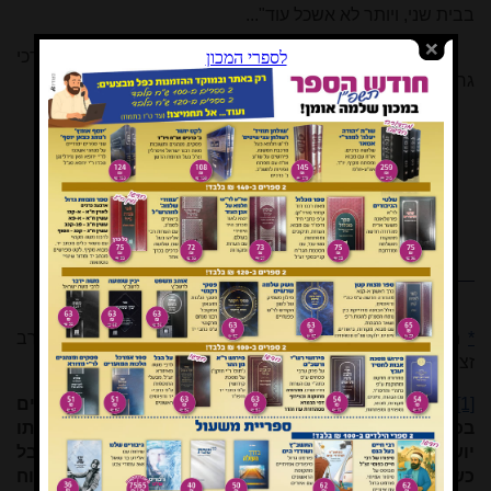
בבית שני, ויותר לא אשכל עוד"...
הרב מרדכי
גרינברג, 'חורבן שלישי לא יהיה'
*
הדברים מתפרסמים לרגל מלאת שישים שנה לפטירת הרב
זצ"ל בהיותו בן שבעים שנה, י"ט תמוז תשי"ט.
[1]
"יש גדולים שבאים בכוח התורה, ויש גדולים שבאים
בכוח מעשיהם. רבינו זצ"ל זה וזה היה בידו. מתחילת בריאתו
יושב אהלים היה. לא היה לו דבר חוץ מן התורה. אבל
כשהוצרכה לו השעה נתחדש בו כוח חדש, ונתגלה בו כוח