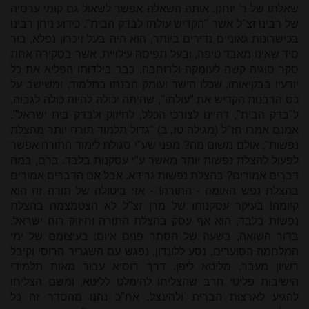
שאלתו של ר' יוחנן. אותה השאלה אפשר לשאול גם קומי ערסיה
של רבינו זצ"ל אשר "הקדיש עולתו לבדק הבית". כידוע ניחן רבינו
בכישרונות גאוניים נדירים ביותר, הוא היה בעל זיכרון נפלא, בור
סיד שאינו מאבד טיפה, ובעל תפיסה עילויית, אשר בסקירה אחת
סקר סוגיה קשה לעומקה ולרוחבה. כבר בילדותו הפליא את כל
יודעיו בבקיאותו, שכלו הישר ועומק הבנתו בתלמוד, ומשישב על
כס הרבנות הקדיש את "עולתו", שהיתה יכולה להיות כולה לגבוה,
ל"בדק הבית", דהיינו לצורכי הכלל, לחיזוק ולבדק בית ישראל".
אמנם אמרו חז"ל (מגילה טז, ב) "גדול תלמוד תורה יותר מהצלת
נפשות", אולם משום מה? מפני שע"י סגולת לימוד התורה אפשר
לפעול להצלת נפשות יותר מאשר ע"י עסקנות בלבד. ברם, במה
דברים אמורים? בהצלת נפשות גרידא. אבל אם הדברים אמורים
בהצלת נפש האומה - התורה! - אזי ביטולה של תורה זה הוא
קיומה! בעיקר עסקנותו של מרן זצ"ל לא הצטמצמה בהצלת
נפשות בלבד, הוא אף עסק בהצלת התורה וחיזוק רוח ישראל.
בדור השואה, בשעה של הסתר פנים איום; בעיצומם של ימי
המלחמה הסוערים, נסע ללונדון, נפגש עם השגריר הרוסי וקיבל
רשיון מעבר, מליטא ליפן, דרך רוסיא עבור מאות תלמידי
הישיבות פליטי חרב שהצליחו להימלט לליטא, ומשם הצליחו
להגיע לארצות הברית ולהינצל. אח"כ נהנו מהסדר זה כל