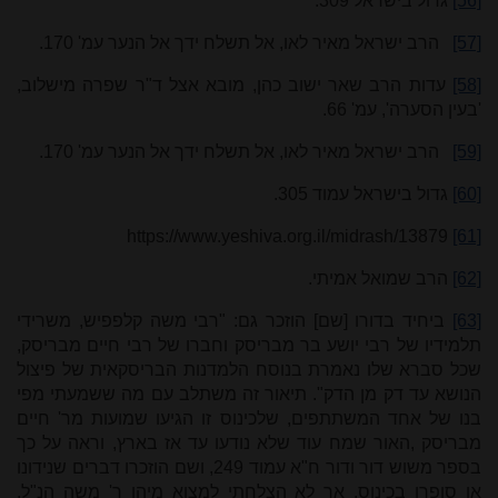
[56]
גדול בישראל 309.
[57]
הרב ישראל מאיר לאו, אל תשלח ידך אל הנער עמ' 170.
[58]
עדות הרב שאר ישוב כהן, מובא אצל ד"ר שפרה מישלוב,
'בעין הסערה', עמ' 66.
[59]
הרב ישראל מאיר לאו, אל תשלח ידך אל הנער עמ' 170.
[60]
גדול בישראל עמוד 305.
https://www.yeshiva.org.il/midrash/13879
[61]
[62]
הרב שמואל אמיתי.
[63]
ביחיד בדורו [שם] הוזכר גם: "רבי משה קלפפיש, משרידי
תלמידיו של רבי יושע בר מבריסק וחברו של רבי חיים מבריסק,
שכל סברא שלו נאמרת בנוסח הלמדנות הבריסקאית של פיצול
הנושא עד דק מן הדק". תיאור זה משתלב עם מה ששמעתי מפי
בנו של אחד המשתתפים, שלכינוס זו הגיעו שמועות מר' חיים
מבריסק ,האור שמח עוד שלא נודעו עד אז בארץ, וראה על כך
בספר משוש דור ודור ח"א עמוד 249, ושם הוזכרו דברים שנידונו
או סופרו בכינוס. אך לא הצלחתי למצוא מיהו ר' משה הנ"ל,