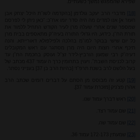
שפירא שהמפגש נמשך כשעתיים.
[18]
מדברי הרב יעקב גולדמן [בהקדמה לשו"ת היכל יצחק אבן
העזר א] אנו למדים מה היה סדר יומו אח"כ: "כאן ניתן לי לפרסם
שמספר שנים אחרי שעלה מרן לעיר הקודש התחיל ללמוד את
תורת הח"ן. כידוע, היו גדולי התורה בעיה"ק מתאספים בבית מרן
כל יום שישי בבוקר למו"מ בהלכה ולפילפולא דאורייתא. והנה
תיכף אחרי חצות היום היה מרן מסתגר עם ראש המקובלים
דעיה"ק רבי שמעון הורביץ-לידר זצ"ל ועוסק בחכמת הח"ן עד
קרוב לכניסת השבת". ויעוין בתחומין כרך ה עמוד 437 מכתב של
בעל הלשם לרב בשנת תרפ"ד [בהיות הרב בן 37] בענייני נסתר.
[19]
קטע זה מבוסס מן הסתם על דברים דומים שכתב הרב
אהרן פצ'ניק [מזכרת עמוד 37].
[20]
ראש דברך עמוד שנו.
[21]
שם עמוד רצד.
[22]
שם עמוד שה.
[23]
שמעתין 172-173 עמוד 36.