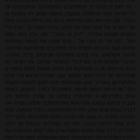
- היו יושבים הצעירים המתלהבים בפלפוליהם ובוויכוחיהם עד
כדי קפיצה מעל הכיסאות, וצעקות, צעקות ממש, היו בוקעות מן
החדר, שכן אורייתא היא דמרתחא בהם. כאן הייתה חבורה אחת
של לומדים וכל אחד עמד על דעתו, ביחוד הצעירים. "אבל הרי
הגמרא אומרת אחרת", "היכן זה כתוב", "הא, עניין בפני עצמו
הוא", "לא הרי זה כהרי זה" - היית שומע את טענות הפולמוס
שלהם כנגד הרבנים הזקנים והיו מתלהבים ומתלהטות הרוחות,
ורותח הפולמוס. והיו נהנים הישישים שניצחום פרחי התורה,
שדברי אלוקים חיים הם דברי הקינתור שלהם, והיו נענים הם
להם בניחותא או כי מעמיקים עיון לאחר טענות כאלה בספרים
שלפניהם תוך כובד ראש ממושך אגב סמיכת
הראש ביד אחת
והחלקת זקן בשנייה". וכאן הוא מוסיף פרט חשוב להבנת המעמד
כולו: "אז הייתה דממה קדושה משתררת בחדר לרגעים, דממת
עולם במתיבתא זו המיוחדת במינה, עד שהרב הראשי היה
מגביה קימעא קימעא את ראשו מעל המסכת שלפניו ופותח את
דבריו בנחת מתון מתון, ולא הייתה הדממה בחדר נפסקת, הכול
הקשיבו והאזינו רב קשב והיו עושים אוזנם כאפרכסת מתוך דרך
ארץ גמור ויראת הכבוד, ולא היו הצעירים נכנסים אז בתוך
הדברים כדרך שהיו נוהגים בשעה שרב אחר ישיש היה מורה את
הלכתו כשלא הייתה דעתם נוחה הימנו ומטענותיו. כשזכיתי לראות