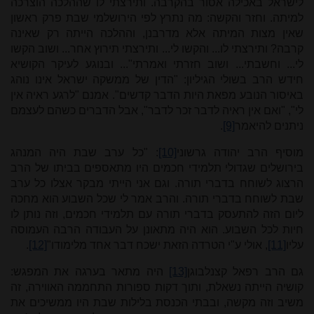
לישראל באכילה אסור בהקרבה. ותירצתי לו שההלכה הוצרכה
למיתה. וחזר והקשה: מה נתרץ לפי הירושלמי שבת פרק ראשון
שאין מצות המיתה אלא מדרבנן, וההלכה הייתה רק שאינה
קרבה? ותירצתי לו... והקשו לי... ותירצתי תירוץ אחר... ושוב הקשו
לי... וחשבתי... ושוב חזרתי ואמרתי"... ובנוגע לעיקר הקושיא
חידש הרב בשולי הגיליון: "הדין של ממשקה ישראל אינו נוהג
באיסור הנובע מפאת היות הדבר קדשים". אמנם "לרגע ראיה אין
לי", "ואם אין ראיה לדבר זכר לדבר", אבל הדברים כשהם לעצמם
ניתנים להיאמר
[9]
.
מוסיף הרב יהודה גרשוני
[10]
: "כל ערב שבת היה המנהג
בירושלים שגדולי תלמידי חכמים היו מתאספים בביתו של הרב
הרצוג לשוחח בדברי תורה. וגם אני הייתי מבקר אצלו כל ערב
שבת לשוחח בדברי תורה. והרב אמר לי שכל השבוע הוא מחכה
ליום הזה להתעסק בדברי תורה עם תלמידי חכמים, וזה נותן לו
חיות לכל השבוע. הוא היה מתאונן על העבודה הרבה העמוסה
עליו
[11]
, אולי ע"י הטרדה הזאת ישכח דבר אחד מלימודו"
[12]
.
גם הרב רפאל קצנלבוגן
[13]
היה מתאר בערגה את המפגש:
קושיה הייתה נשאלת, ותוך דקות ספורות התחממה האווירה, זה
משיב וזה מקשה, ובבתי הכנסת בלילות שבת היו ממשיכים את