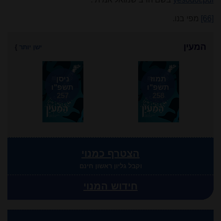
[66]
מפי בנו.
המעין
ישן יותר
}
תמוז
ניסן
תשפ"ו
תשפ"ו
257
258
הצטרף כמנוי
וקבל גליון ראשון חינם
חידוש המנוי