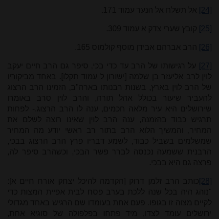
[24]
אל תשלח אל הנער עמוד 171.
[25]
קובץ שערי צדק א עמוד 309.
[26]
הרב אברהם אבידן מוסף קולמוס 165.
[27]
על רגישותו של הרב עד כדי בכי, סיפר גם הרב חיים יעקב
לוין לרב אליעזר בן שלמה [ישורון ל עמוד תקלו]. באחד מביקוריו
של הרב לוין בארץ, בשנות רבנותו בארה"ב, הזמינו הרב הרצוג
להעביר שיעור בכולל אהל תורה, והרב לוין סרב באומרו
שירושלים היא עיר מלאה חכמים, ענה לו הרב הרצוג.- לפחות
תרגיש כבוד בהזמנה, ענה הרב לוין שאינו רוצה לשלם את
המחיר, והמשיך הלוא הרב בתור רב ראשי יודע מה המחיר
שמשלמים בשביל כבוד, לשמע דבריו פרץ הרב הרצוג בבכי,
הרבנית ששמעה נכנסה לברר פשר הבכי, וכשהרב סיפר לה,
פרצה גם היא בבכי.
[28]
כותב הרב זלמן דרוק [הקדמה להיכל יצחק אורח חיים א]:
"נוהג היה בכל שנה ללכת בערב פסח לבית אפיית המצות כדי
לקיים מצוה זו בגופו. פעם אחת בעומדו שם הרגיש באחד מגדולי
ירושלים עומד לצדו, מיד פתחו בפלפולה של סוגיא אחת,