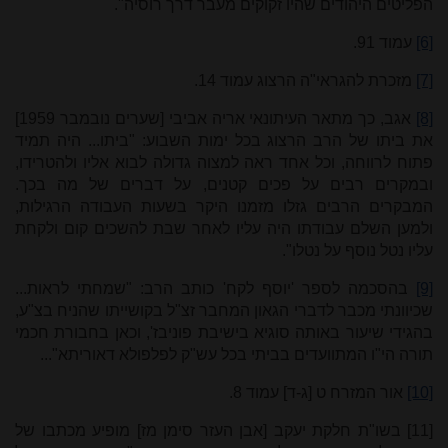
הפליטים היהודים שהיו זקוקים מעבר דרך רוסיה".
[6]
עמוד 91.
[7]
מזכרת להגראי"ה הרצוג עמוד 14.
[8]
אגב, כך מתאר העיתונאי אריה אביבי [שערים נובמבר 1959]
את ביתו של הרב הרצוג בכל ימות השבוע: "ביתו... היה תמיד
פתוח לרווחה, וכל אחד ראה למצוה גדולה לבוא אליו ולהטרידו,
ובמקרים רבים על פכים קטנים, על דברים של מה בכך.
המבקרים הרבים גזלו מזמנו היקר בשעות העבודה הרגילות,
ולמען השלם עבודתו היה עליו לאחר שבת להשכים קום ולקחת
עליו נטל נוסף על נטלו".
[9]
בהסכמה לספר 'יוסף לקח' כותב הרב: "שמחתי לראות...
שכיוונתי מכבר לדברי הגאון המחבר זצ"ל בקושייתו שהניח בצ"ע,
בהגידי שיעור באותה סוגיא בישיבת פוניבז', וכאן בחבורת חכמי
תורה הי"ו המתוועדים בביתי בכל עש"ק לפלפולא דאוריתא"...
[10]
אור המזרח ט [ג-ד] עמוד 8.
[11]
בשו"ת חלקת יעקב [אבן העזר סימן מז] מופיע מכתבו של