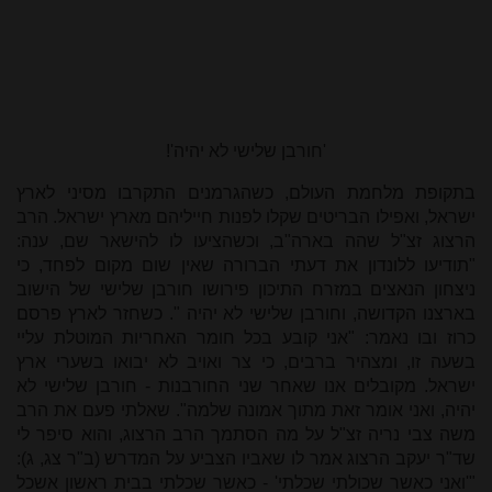
'חורבן שלישי לא יהיה'!
בתקופת מלחמת העולם, כשהגרמנים התקרבו מסיני לארץ
ישראל, ואפילו הבריטים שקלו לפנות חייליהם מארץ ישראל. הרב
הרצוג זצ"ל שהה בארה"ב, וכשהציעו לו להישאר שם, ענה:
"תודיעו ללונדון את דעתי הברורה שאין שום מקום לפחד, כי
ניצחון הנאצים במזרח התיכון פירושו חורבן שלישי של הישוב
בארצנו הקדושה, וחורבן שלישי לא יהיה
."
כשחזר לארץ פרסם
כרוז ובו נאמר: "אני קובע בכל חומר האחריות המוטלת עליי
בשעה זו, ומצהיר ברבים, כי צר ואויב לא יבואו בשערי ארץ
ישראל. מקובלים אנו שאחר שני החורבנות - חורבן שלישי לא
יהיה, ואני אומר זאת מתוך אמונה שלמה". שאלתי פעם את הרב
משה צבי נריה זצ"ל על מה הסתמך הרב הרצוג, והוא סיפר לי
שד"ר יעקב הרצוג אמר לו שאביו הצביע על המדרש (ב"ר צג, ג):
"'ואני כאשר שכולתי שכלתי' - כאשר שכלתי בבית ראשון אשכל