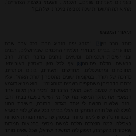
בעניינים מעניינים שונים... הלכתי... והגעתי בשעות הצהריים".
מהי אותה התוועדות שכה נטבעה בזיכרונו של הבן
?
תיאורי המפגש
כותב הרב זוין
[7]
: "מנהג יפה הנהיג הרב: בכל ערב שבת
מתוועדים בביתו מבחירי תלמידי החכמים שבירושלים, רבנים
ובני ישיבות ושכמותם, ונושאים ונותנים בדברי תורה, והרב
בראשם. הדלת פתוחה
[8]
אף לכל מאן דעסקין באורייתא.
מתווכחים ומתפלפלים, מחדשים ומעירים, בונים וסותרים,
כדרכה של תורה. במקומות שונים מהספר ['תורת האהל', עליו
נכתבו הדברים] משתקפים רשמים מנוהג זה"... והוא מביא דוגמא
המאפשרת לטעום מעט מהלך הדברים: "נזכיר כאן מקום אחד
המאפיין את מהלך המשא ומתן של ימי השישי בשבת בבית הרב:
'והנה שלשום הקשה לי אחד מגדולי התורה, בישיבת החוג
לפלפולה של תורה המתקיים אצלי בביתי בכל עש"ק, לפי הסוגיא
דבכורות ט"ז שיש לימוד מיוחד בפסוק שחטאות המתות אסורות
באכילה, למה הוצרכה הלכה למשה מסיני בחטאות המתות
שאסורות בהקרבה, תיפוק ליה ממשקה ישראל, שכל שאינו מותר