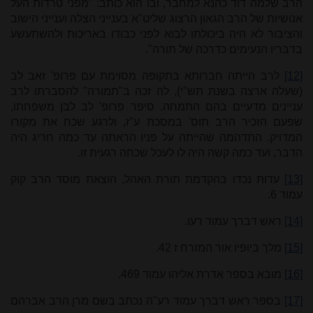
הרב שלמה דוד כהנא למחבר, ובו הוא כותב: "מפני טרדות העל
אנושיות של הרב הגאון הרצוג שליט"א בענייני הצלה וענייני הישוב
והציבור לא היה ביכולתו לבוא לפני כבודו באריכות ולהשתעשע
בדבריו הנעימים כדרכה של תורה".
[12]
לרב הייתה חברותא בתקופה מסוימת עם פרופ' זאב לב
(שעלה ארצה בשנת תש"י), לה זכה ב"תמורה" להסברתו לרב
עניינים מדעיים בהם התמחה. סיפר פרופ' לב לבן משפחתו,
שפעם הזכיר הרב תוס' במסכת ע"ז, ולרגע שכח את מקורו
המדויק. התדהמה שהייתה על פניו הראתה עד כמה חריג היה
הדבר, ועד כמה קשה היה לו לעכל שכחה רגעית זו.
[13]
עדות נכדו בהקדמת תורת האהל, הוצאת מוסד הרב קוק
עמוד 6.
[14]
ראש דברך עמוד רעו.
[15]
מלך ביופיו אור המזרח ז 42.
[16]
מובא בספר אדרת אליהו עמוד 469.
[17]
בספר ראש דברך עמוד רע"ה נכתב בשם מרן הרב אברהם