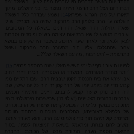
ההתדיינות כאשר הדברים היו עוברים מפה לאוזן, והשאלה 'מה
דברו היום אצל הרב הרצוג' הייתה נפוצה בין בני ירושלים. מתוך
תיאורו של מרן הגר"א שפירא
[14]
נשמע שבדרך כלל השאלה
הועלתה ע"י הרב סלומון הרב מחרקוב, שהיה בא ומכריז: 'יש לי
שאלה גדולה', והיה שואל, והיו דנים בשאלה כל המסובים,
ועוברים מנושא לנושא בבקיאות עצומה בש"ס ופוסקים וסברות
לכאן ולכאן, וכך לאחר שעה ארוכה, כשכבר היו שקועים בנושא
אחר שהתגלגלו אליו, היה מתעורר הרב מחרקוב ושואל
בתרעומת – 'רגע רבותי, מה עם השאלה שלי'?...
לפנינו תיאור נוסף של ימי השישי האלו, שונה במספר פרטים
[15]
:
"יותר מחדר האורחים, המשרד או הספרייה, הכירו דיירי רחוב
אבן עזרא את בית הכנסת הקטן שבבית הרב, שבו התקיים מנין
קבוע מדי יום ביומו. יומו של חדר קטן זה היה כל יום שישי, שבו
היה הרב נותן שיעור קבוע לרבנים, דיינים ותלמידי חכמים.
אברכים ובחורים מצטיינים ("עילויים") שבישיבות הירושלמיות היו
מתכוננים במשך כל ימות השבוע לקראת שיעורו של הרב. וכדרכו
של פלפולא דאורייתא, מתלהבים הנוכחים ברתחת הוויכוח
ומרימים קולותיהם תוך כדי פולמוס עם הרב, והוא מעודד אותם,
ומשיב להם בנחת, ומתעמק בשאלות המוצגות לפניו". בסוף
התיאור נוספת הערה, מנקודת מבטו של הכותב: "בחברת