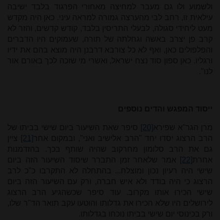
ולשמוע ולו גם מעבר למחיצה מאחורי הפרגוד בלבד ישיבה
עילאית זו, רחב לבי מהערצה גמורה למראה עיני. כאן היה מקדש
מעט ליחידי סגולה, לבעלי התריסין בלבד, קודש קדשים, והזר לא
קרב פן יצרב באשה וגחלתה של תורה, שעמוקים היו הדברים
והפלפולים כאן, ואף לא כל צורבא דרבנן היה מוצא בהם את ידיו
ורגליו. כאן ספון סוד נצח ישראל, ואשרי מי שזכה לכך באורם אור
לנו
".
ייסוד המפגש והדים נוספים
מרן הגר"א שפירא
[20]
סיפר שאת השיעור ביום שישי בביתו של
הרב הרצוג יסדו יחד "הרב אלישיב ואני", ובמקום אחר
[21]
ציין
גם את הרב סלומון מחרקוב שהיה שותף בכך.
בהזדמנות
אחרת
[22]
אמר שלאחר זמן התברר שיסוד השיעור הזה ביום
שישי היה רעיון נכון ומוצלח... בהתחלה לא התקרבו כ"כ לרב
הרצוג כי היה בודד ולא איש חברה, ורק עם השיעור הזה ביום
שישי הכירו אותו מקרוב. עוד סיפר
שכשהגיע הרב הרצוג
לירושלים היו שלא הכירו את גדלותו והוטעו עקב תואר הד"ר שלו,
ורק בכינוסי יום שישי בביתו נוכחו בגדלותו
.