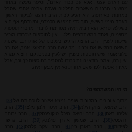
עם האדם עצמו, אלא עם כבוד האדם", וסיפר מעשה באחד
מחשובי הרבנים משארית הפליטה שעלה ארצה אחרי שסבל
במחנות באירופה. הוא הגיע לבית הרב הרצוג לביקור ראשון,
באחד מימי השישי, תוך כדי המפגש הלמדני, והשתתף אף הוא
בשקלא וטריא. הוא הביא ראיה מסויימת לדבריו מדברי תוספות
מסוימים, ואחד המשתתפים פלט - אין לתוספות שכבודו מזכיר
שייכות לעניין. הרב הרצוג הרגיש בעלבונו של אותו רב, ששנות
השואה החלישו את זכרונו. מה עשה הרב הרצוג? אמר, אם רב
פלוני אומר שיש תוספות בעניין, יש לעיין בפנים. קם והוציא גמרא
ועיין בה, ואמר, בודאי כוונת כבודו להסביר בתוספות כך וכך, אבל
מאידך אפשר לפרש גם אחרת, ואז אין מכאן ראיה.
מי היו המשתתפים?
מתוך איזכורים במקורות שונים נמצא אישור לנוכחותם של
[33]
:
הרב שמואל יצחק הילמן
[34]
, הרב איסר זלמן מלצר
[35]
, הרב
אליהו ראם
[36]
, הרב יחיאל מיכל טיקוצינסקי
[37]
, הרב ירוחם
ורהפטיג
[38]
, הרב שמשון אהרן פולנסקי
[39]
, הרב גרשון
לפידות
[40]
, הרב ראובן כץ
[41]
, הרב יעקב קלמס
[42]
, הרב