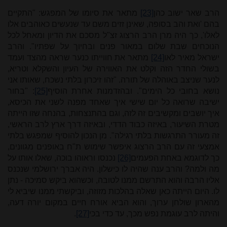
הרב שאר ישוב כהן
[23]
מתאר את סיומו של המפגש: "התקיים
בהם 'ואת והב בסופה, שאינן זזים משם עד שנעשים כאוהבים אלו
לאלו', כך היה מרן הרב הרצוג זצ"ל מסכם את הדיון ומאחל לכל
הנוכחים שבת שלום במאור פנים ובחיוך על שפתיו". והרב
ישראל מאיר לאו
[24]
מתאר את חווייתו כנער שראה מהצד ועמד
בשולי החדר הזה וקלט את האווירה של העיון והשקלא וטריא,
לנער שניצב באוהלה של תורה. "זהו זיכרון בלתי נשכח, שאותו אני
נושא בחובי כל הימים".
ובהזדמנות אחרת הוסיף
[25]
: "בחור
ישיבה שרואה כל יום שישי איך שאחד מפנה לשני את הכיסא,
איך יושבים ומקשיבים זה לזה, וגם בהתנצחות, בהנחה שזו הייתה
מטרת השיעור, באיזה כבוד הדדי, ובאיזה דרך ארץ לרב הראשי,
זה מעורר התרגשות בלתי רגילה". מן הנכון להוסיף שמפגש בלתי
אמצעי זה עם הרב הרצוג איפשר שימוש ת"ח באופנים מגוונים,
כך לדוגמא באחת הפעמים
[26]
נכנסו וראוהו בוכה, שאלו אותו על
מה ולמה? והרב ענה שהיה לו כישלון. היה אברך ירושלמי שנכנס
אליו הרבה והוא התרשם ממנו לטובה, וכשהוא ביקש סמיכה - נתן
לו. היום הייתה כאן שאלה בהלכות מזוזה, וביקשתי ממנו שיביא לי
מהארון שולחן ערוך, והוא הביא אורח חיים במקום יורה דעה,
והיתה לרב עוגמת נפש מכך, עד כדי בכי
[27]
.