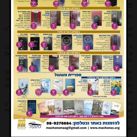
25
7.25 רו"כ
[6]
.
עוד אמרתי לשלוח לו ספר קטן חדש ושמו תורת הבית, ובעז"ה
הוא מקובל לכל, ואשער שיפיק רצון ממנו.
ודמי השילוח עלה עם המעטפה סך שני רו"כ ועוד הו"ק
[7]
15
ק"פ
[8]
, כי בעירנו הקטנה אין מקבלים בפאצט
[9]
לחו"ל על
פאסילקע
[10]
, כי אם על קרייץ באן
[11]
.
ומכבוד כת"ר הגיע פה 9.91 רו"כ. אם כן נשאר של כת"ר אצלי סך
51 ק"פ, ואי"ה כשאזכה בחורף הבע"ל לטובה להדפיס הלקוטי
הלכות על ערכין ומעילה [תשלום סדר קדשים] יזכרני בטובו
ואשלח לו, ומה שיעלה מעט יותר ישלם לי.
דברי מוקירו ומכבדו כערכו הגדול, ומברכו שיתן לו ד' שנת חיים
ושלום לו ולכל ביתו, ויכתב בספרן של צדיקים, כחפצו וכחפץ
הכותב.
ישראל מאיר הכהן