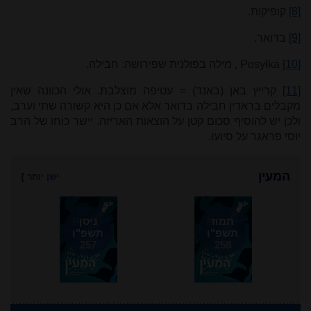
[8]
קופיקות.
[9]
בדואר.
[10]
Posyłka
, מילה בפולנית שפירושה: חבילה.
[11]
קרייץ באן (באנד) = עטיפה מוצלבת. אולי הכוונה שאין
מקבלים בראדין חבילה בדואר אלא אם כן היא קשורה שתי וערב,
ולכן יש להוסיף סכום קטן על הוצאות האריזה.
יישר כוחו של הרב
יוסי פראגר על סיועו.
המעין
ישן יותר
}
תמוז
ניסן
תשפ"ו
תשפ"ו
257
258