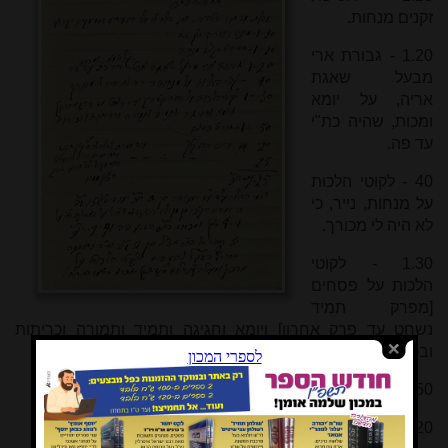
זקנים מנחות.
1.20 - גבורת ארי
מבעל שאגת
אריה, על יומא
ומכות, שהיה כת"י
עד פה.
40 - לקוטי הלכות
על מנחות, נייר, כי
לא היה לי מכורך.
1.30 - לקוטי
הלכות על פסחים
[מפרק תמיד
נשחט עד פרק אחרון] ויומא וחגיגה ותמיד ותמורה וכריתות
ובכורות.
1.50 - תורת כהנים.
20 – עבור השני קו"ק
[5]
.