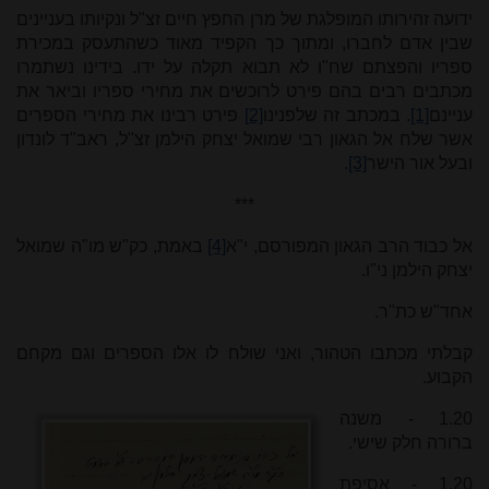
ידועה זהירותו המופלגת של מרן החפץ חיים זצ"ל ונקיותו בעניינים
שבין אדם לחברו, ומתוך כך הקפיד מאוד כשהתעסק במכירת
ספריו והפצתם שח"ו לא תבוא תקלה על ידו. בידינו נשתמרו
מכתבים רבים בהם פירט לרוכשים את מחירי ספריו וביאר את
עניינם
[1]
. במכתב זה שלפנינו
[2]
פירט רבינו את מחירי הספרים
אשר שלח אל הגאון רבי שמואל יצחק הילמן זצ"ל, ראב"ד לונדון
ובעל אור הישר
[3]
.
***
אל כבוד הרב הגאון המפורסם, י"א
[4]
באמת, כק"ש מו"ה שמואל
יצחק הילמן ני"ו.
אחד"ש כת"ר.
קבלתי מכתבו הטהור, ואני שולח לו אלו הספרים וגם מקחם
הקבוע.
1.20 - משנה
ברורה חלק שישי.
1.20 - אסיפת