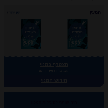
המעין
ישן יותר
}
תמוז
ניסן
תשפ"ו
תשפ"ו
257
258
הצטרף כמנוי
וקבל גליון ראשון חינם
חידוש המנוי
היה שותף לפעילות המכון