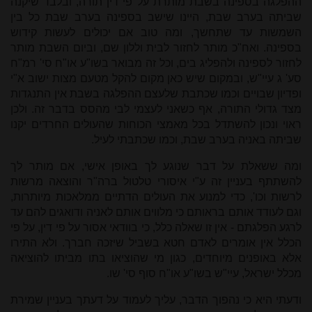
ההפלגה בספינה בשבת מותרת על פי דין תורה, ובלבד שיקנה
שביתה בערב שבת, היינו שישב בספינה בערב שבת כל בין
השמשות עד שתחשך, ומה טוב אם יכולים לעשות קידוש
בספינה. ואח"כ מותר לחזור לבית וללון שם, וביום השבת מותר
לחזור לספינה ולהפליג בים, וכל זה מבואר בשו"ע או"ח סי' רמ"ח
סע' ג עיי"ש, ובמקום שיש כאן מקום להקל מטעם מצות ישוב א"י
ופדיון שבויים וכמו שכתבת שלעצם ההפלגה בשבת אין התנגדות
מצד גדולי התורה, אף כשאני לעצמי לבי מהסס בדבר זה. ולכן
ראוי ונכון להשתדל בכל מאמצי הכוחות שהעולים החרדים יקנו
שביתה באניה בערב שבת, וכמו שכתבתי לעיל.
ומה ששאלת על דבר שנוגע לך באופן אישי, אם מותר לך
להשתתף בעניין זה ע"י איסורי טלטול ברה"ר והוצאה מרשות
לרשות וכו', כדי למנוע את העולים הדתיים ממלאכות מיותרות,
וגם לעודד אותם בראותם כי מלווים אותם לאניה ודואגים להם עד
לרגע הפלגתם - אין זו שאלה כלל, כי בוודאי אסור על פי דין, על פי
הכלל אין אומרים לאדם חטא בשביל שיזכה חברך. ולא התירו
אלא באופנים מיוחדים, כגון מי שהוציאו בתו מביתו להוציאה
מכלל ישראל, עיי"ש בשו"ע או"ח סוף סי' שו.
ודעתי היא כי נהפוך הדבר, עליך לעמוד על דעתך בעניין שמירת