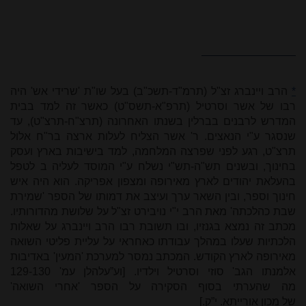
*
הרב ויינברג זצ"ל (תרמ"ד-תשכ"ב) בעל שו"ת 'שרידי אש' היה
רבו של אשר וסרטיל (תרפ"א-תשס"ט) כאשר זה למד בבית
המדרש לרבנים בברלין בשנתו האחרונה (תרצ"ח-תרצ"ט), עד
שנסגר ע"י הנאצים. ר' אשר הצליח לעלות ארצה בר"ח אלול
תרצ"ט, רגע לפני שפרצה המלחמה, למד בישיבות בארץ ועסק
בחינוך, ובשנים תש"ה-תש"י נשלח ע"י המוסד לעליה ב לטפל
בהעלאת יהודים לארץ מאירופה ומצפון אפריקה. הוא היה איש
חינוך וספר, ובין השאר ערך ועיצב את דמותו של הספר 'שמירת
שבת כהלכתה' מאת הרב י"י נויבירט זצ"ל על שלושת מהדורותיו.
מכתב זה נמצא בגנזיו, ובו תשובת רבו הרב ויינברג על שאלות
הלכתיות שעלו במהלך עבודתו כאחראי על עליית פליטי השואה
מאירופה לארץ הקודש. המכתב נמסר למערכת 'המעין' באדיבות
אלמנתו הגב' סוזי וסרטיל וילדיו.
]
וע
”
עלהלן עמ' 129-130
מה שהערתי בסוף הסקירה על הספר 'אחרי השואה'
של מכון אורייתא. י
”
ק
[.