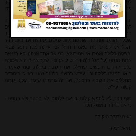
לעשות זאת אפילו ע"י שינוי כדי להציל את החופשים מלעבור
עבירה כדרכה. ולי ברור כי עבודה זו אפשר לעשותה קודם השבת.
ונחוץ רק כי אתה והכרוכים אחריך תעמדו על דעתכם בכל תוקף,
להודיע להם כי מרוצים אתם לסבול יסורים ועינויים והפסדים
רבים ובלבד שלא לחלל את השבת שהיא אחד מעיקרי דתנו,
שעליה הורגנו וטובחנו ושורפנו מיום שגלינו מארצנו ועד היום הזה.
ורגיל אני לפרש מה שאמרו חז"ל גבי אותה מטרוניתא שבאו
והפגינו בלילה ואמרו אי שמים לאו בני אב אחד אנחנו ולא בני אם
אחת אנחנו (עי' מס' ר"ה דף יט ע"א) וכו', שקריאה זו היא מכוונת
כלפי יהודים חופשים שחיללו את השבת בלילה. ומה שאמרה
בואו והפגינו בלילה וכו', עיי"ש ברש"י, הכוונה שאז יראו כי היהודים
מחללים את השבת ברצונם, וע"י זה גורמים שיגזרו עלינו גזרות
קשות, עיי"ש.
סוף דבר, לא לחפש קולות, כי אם ללחום, לא בחרב ולא בחנית -
כי אם ברוח ובאומץ הלב.
נאום ידידך מוקירך
יחיאל יעקב