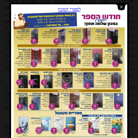
שבת בכל תוקף ועוז, ויש בזה משום חינוך הפועלים בעתיד
לשמור על השבת בכל תוקף ועוז במסירות נפש ממש, ובזה
ישפיעו גם על אחינו החופשים, כי אין לנו גורם משפיע יותר גדול
ממסירות נפש בעד קודשי הדת. וכמה גדולה היא מצות קידוש
שם שמים, ואין דבר העומד בפני הרצון. אם אחינו יראו ויכירו כי
הדתיים הם אנשים בעלי נפש ורוח יתירה, מוכנים לכל הקרבנות,
ומקבלים עליהם כל העינויים שבעולם, אז מתעורר בליבם היהודי
זיק של אהבת תורה ויהדות, והם חוגרים שארית כוחם לעזור להם
בביצוע מחשבותיהם הקדושות לשם שמירת הדת. ואעפ"י שחז"ל
התירו לומר לגוי שיכתוב בשבת בשביל מצות ישוב ארץ ישראל,
עיין גיטין ח' ע"ב, זהו רק ע"י אמירה לגוי, אבל לא ע"י מעשה של
ישראל אפילו ע"י שבות, עי' שם בתוס' רי"ד.
מובן כי כל זה לא אמור אלא במקום שאין שם ספק של פיקו"נ, כי
במקום שיש ספק של פיקו"נ הכל מותר. ולי אי אפשר לידע ולדון
בצער זה. ולכן אם תראה שיש כאן אף ספק רחוק של פיקו"נ אין
לך לחשוש כלל, ומותר לך לעשות ככל מה שנראה בעיניך נחוץ
ומועיל.
לסמן בסימנים את התרמילים של העולים ע"י כתיבה בעט או
בעיפרון - חס ושלום! אין אתה אחראי בעד החופשיים, וחלילה לך