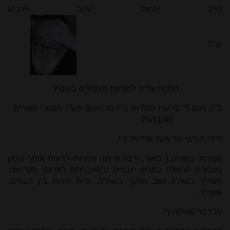
הרב יחיאל יעקב ויינברג
זצ"ל
הלכות עלייה לספינת מעפילים בשבת
*
ב"ה [יום] ד' פרשת תולדות [כ"ו מרחשון] תש"ז מונטרי [שווייץ]
20/11/46
ידידי חביבי מר אשר וסרטיל נ"י.
שמחתי במכתבך מאוד, ורבה הייתה שמחתי לראות אותך עוסק
בעבודת ההצלה בפדיון שבויים ובהעברתם לארצנו הקדושה.
אשריך בעוה"ז וטוב חלקך בעוה"ב. זכית להיות בין הבונים,
אשריך.
על דבר שאלותיך: