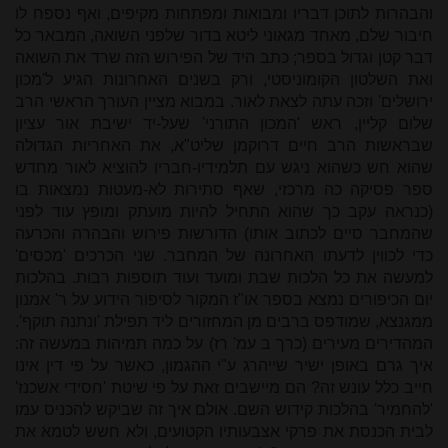
והבהרות לתוכן דבריו ומבואות ומפתחות מקיפים, ואף נספח לו
חיבור שלם, מאחד מגאוני ליטא בדור שלפני השואה, המבאר כל
דבר קטן וגדול בספר; כתב היד של הפירוש הזה שרד את השואה
ואת השלטון הקומוניסטי, ורק בשנים האחרונות הגיע ל'מכון
ירושלים' וזכה עתה לצאת לאור. במבוא מציין העורך הראשי הרב
שלום קליין, ראש 'המכון התורני' שעל-יד ישיבת אור עציון
שבראשות הרב חיים דרוקמן שליט"א, את האחריות הגדולה
שהוא חש כשהוא ניגש עם תלמידיו-חבריו להוציא לאור מחדש
ספר פסיקה כה מרכזי, שאף סתירות לא-מעטות נמצאות בו
(כנראה עקב כך שהוא התחיל להיות מועתק ומופץ עוד לפני
שהמחבר סיים לכתוב אותו) הדורשות פירוש והבהרה והכרעה
כדי לכווין לדעתו האחרונה של המחבר. שני הכרכים 'מכסים'
למעשה את כל הלכות שבת ומועד ועוד תוספות רבות. בהלכות
יום הכיפורים נמצא בספר או"ז המקור לסיפור הידוע על ר' אמנון
ממגנצא, שמודפס ברבים מן המחזורים ליד תפילת 'ונתנה תוקף'.
המהדירים מעירים (כרך ב עמ' רז) על כמה תמיהות במעשה זה:
איך גרם באופן ישיר שייהרג ע"י ההגמון, כאשר על פי דין אינו
חייב כלל עונש זה? הם מיישבים זאת על פי שיטת 'חסידי אשכנז'
'להחמיר' בהלכות קידוש השם. אולם איך זה שביקש להכניס עמו
לבית הכנסת את פרקי אצבעותיו הקטועים, ולא חשש לטמא את