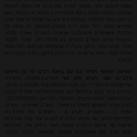
משנה לנשים; ועוד. אפשר להניח שלדברים אלו וכאלו התכווין
המחבר בכותבו שהוא ביקש במהדורה זו למנוע 'אי הבנות', ואם
כך יתכן מאוד שהספר במהדורה זו יגיע גם לציבורים שעד עתה
הסתייגו ממנו. ראוי לציון דו"ח מפורט (שנוסף רק עתה) על
הסיבות והשיקולים והמהלכים שהובילו לסגירת ישיבת וולוז'ין,
בעקבות סירוב הנצי"ב להכניס בה לימודי חול. 'שערי תלמוד
תורה' מהווה אוצר בלום, וחבל רק שהמפתח שבסופו 'רזה' מאוד
יחסית לספר מלא וגדוש זה, ענין הניתן לתיקון בעז"ה במהדורות
הבאות.
חמישה חומשי תורה עם עם ביאור רבינו לוי בן גרשום
(רלב"ג). ספר ויקרא חלק שני
(תזריע-בחוקותי). מהדורה
מדוייקת על פי כתבי יד עם שינויי נוסחאות ציוני מקורות וביאורים.
בעריכת ברוך ברנר וכרמיאל כהן. הוצאת מֵעליות שעל יד ישיבת
"ברכת משה" מעלה אדומים, התשס"ו. 526 עמ'. (02-5353655)
לפנינו הכרך החמישי (לאחר בראשית - תשנ"ג, שמות א - תש"ס,
שמות ב - תשס"א, ויקרא א - תשס"ג) של המהדורה
המדוייקת-ביותר של פירוש הרלב"ג לתורה; עוד שתי מהדורות
חדשות של פירוש הרלב"ג יוצאות לאור בימים אלו, מהדורת
מוסד הרב קוק והמהדורה שבתוך מקראות גדולות 'הכתר'