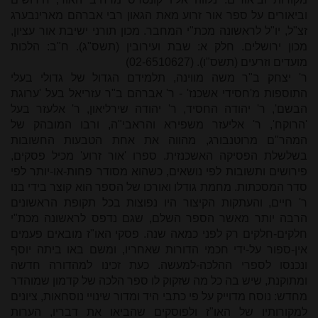
וביאורים על ספר אור זרוע מאת הגאון רבי אברהם מארינבערג
זצ"ל, יו"ל לראשונה מכת"י המחבר. מכון תורני ישיבת אור עציון,
מכון ירושלים. חלק א: שבת ועירובין (תשס"ג). ח"ב: הלכות
מועדים וזרעים (תשס"ו). (02-6510627)
ר' יצחק ב"ר משה מווינה, תלמידם הגדול של גדולי בעלי
התוספות מ'חסידי אשכנז' - ר' אברהם ב"ר עזריאל בעל 'ערוגת
הבשם', ר' יהודה החסיד, ר' יהודה שירליאון, ר' אלעזר בעל
'הרוקח', ר' אליעזר משפירא והראבי"ה, ורבו המובהק של
המהר"ם מרוטנבורג, מהווה את אחת הטבעות החשובות
בשלשלת הפסיקה האשכנזית. ספרו 'אור זרוע' מכיל פסקים,
פירושים ותשובות לפי נושאים, כשהוא מסודר פחות-או-יותר לפי
סדר המסכתות. מחמת גודלו ואורכו של הספר הוא קוצר בידי בנו
ר' חיים, והעתקות הקיצור היו נפוצות בכל תקופת הראשונים
הרבה יותר מאשר הספר השלם, שגם נדפס לראשונה מכת"י
חלקים-חלקים רק לפני כמאה שנה. פסקי האו"ז מובאים פעמים
אין-ספור על-ידי חכמי הדורות שאחריו, ומשם באו ביתה יוסף
ונכנסו לספרי ההלכה-למעשה. כעת זכינו למהדורה חדשה
ומתוקנת, שיש בה כל מה שזקוק לו ספר הלכה של קדמון שמוהדר
מחדש: נוסח מדוייק על פי כתבי היד ומדור שינויי נוסחאות, ציונים
למקורותיו של האו"ז ולפוסקים שהביאו את דבריו, הערות