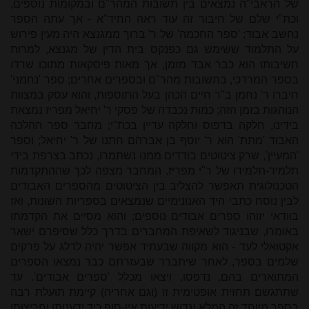
של הראבי"ה נמצאים בין תשובות המהר"ם ובמקומות נוספים,
וכת"י שלם של חיבור זה עוד ראה החיד"א - אך עתה הספר
נחשב אבוד; 'ספר החכמה' של ר' ברוך ממגנצא היה מעין פירוש
על התלמוד ששימש גם כפנקס בית הדין של מגנצא, למרות
חשיבותו הוא כבר אבד מזמן, אך מאות פיסקאות מתוכו שרדו
בספר המרדכי, בתשובות מהר"ם ובספרים אחרים; ספר 'נחמני'
חיברו ר' נחמן ב"ר חיים הכהן בעל התוספות, והוא עסק במצוות
הנוהגות בזמן הזה; כמות נכבדה של פסקי ר' יחיאל מפריז נמצאת
בידינו, חלקה בדפוס וחלקה עדיין בכת"י; מחבר ספר ההלכה
האבוד 'מתת' הוא ר' יוסף בן אברהם חתנו של ר' יחיאל; וספר
'המעיין', שרק ציטוטים בודדים ממנו נשתמרו, נכתב בצרפת בידי
תלמיד-תלמידו של ר"י מפריז. המחבר מצפה לכך שההתקדמות
הטכנולוגית תאפשר להצליב בין הציטוטים מהספרים האבודים
לבין נוסח כתבי היד האנונימיים שנמצאים בספריות השונות, ואז
בוודאי יזוהו ספרים אבודים נוספים; והוא מסיים את הקדמתו
באומרו, שבניגוד לשאיפת המחברים בדרך כלל שסיפרם ישאר
אקטואלי לעד - הוא מקווה שבעתיד אפשר יהיה לדלג על פרקים
שלמים בספר, לאחר שיתברר שבעזרתם כבר נמצאו הספרים
המתוארים בהם, נדפסו, ויצאו מכלל 'ספרים אבודים'. עד
שתתגשם תחזית אופטימית זו (וגם אחריה) קיימת תועלת רבה
בספר מיוחד זה המלא וגדוש ידיעות אין-סוף כיד ידענותו וחריצותו