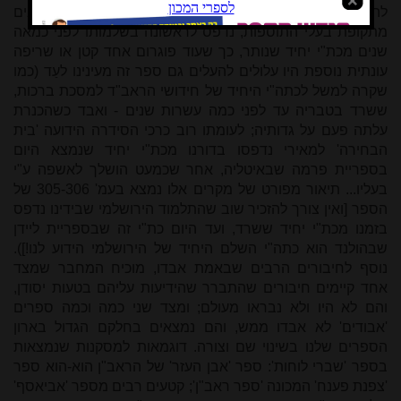
להלן), ו'ספר היראים' לר' אליעזר ממיץ, מספרי ההלכה החשובים
מתקופת בעלי התוספות, נדפס לראשונה בשלמותו לפני כמאה
שנים מכת"י יחיד שנותר, כך שעוד פוגרום אחד קטן או שריפה
עונתית נוספת היו עלולים להעלים גם ספר זה מעינינו לעַד (כמו
שקרה למשל לכתה"י היחיד של חידושי הראב"ד למסכת ברכות,
ששרד בטבריה עד לפני כמה עשרות שנים - ואבד כשהכנרת
עלתה פעם על גדותיה; לעומתו רוב כרכי הסידרה הידועה 'בית
הבחירה' למאירי נדפסו בדורנו מכת"י יחיד שנמצא היום
בספריית פרמה שבאיטליה, אחר שכמעט הושלך לאשפה ע"י
בעליו... תיאור מפורט של מקרים אלו נמצא בעמ' 305-306 של
הספר [ואין צורך להזכיר שוב שהתלמוד הירושלמי שבידינו נדפס
בזמנו מכת"י יחיד ששרד, ועד היום כת"י זה שבספריית ליידן
שבהולנד הוא כתה"י השלם היחיד של הירושלמי הידוע לנו!]).
נוסף לחיבורים הרבים שבאמת אבדו, מוכיח המחבר שמצד
אחד קיימים חיבורים שהתברר שהידיעות עליהם בטעות יסודן,
והם לא היו ולא נבראו מעולם; ומצד שני כמה וכמה ספרים
'אבודים' לא אבדו ממש, והם נמצאים בחלקם הגדול בארון
הספרים שלנו בשינוי שם וצורה. דוגמאות למסקנות שנמצאות
בספר 'שברי לוחות': ספר 'אבן העזר' של הראב"ן הוא-הוא ספר
'צפנת פענח' המכונה 'ספר ראב"ן'; קטעים רבים מספר 'אביאסף'