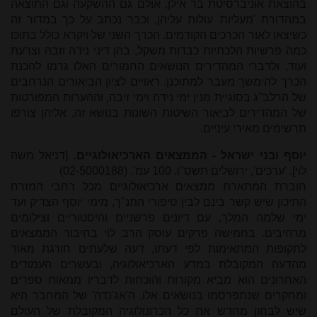
בהוצאת אוניברסיטת בר אילן, אולם גם ההשקעה וגם התוצאה
במהדורת 'מעליות' עולות עליהן, וכבר נכתב על כך במדור זה
כשיצאו לאור הכרכים הקודמים. הכרך השני של ויקרא כולל בתוכו
כמה פרשיות הלכתיות כבדות משקל, בהן דיני נידה וזבה וצרעת
ועוד, ולדברי המהדירים הנושאים החמורים האלו גרמו להכנת
הכרך להימשך מעבר למתוכנן. ראויים לציון הביאורים הנרחבים
של הרלב"ג בסוגיית מנין ימי נידה וימי זיבה, וההערות המפורטות
של המהדירים לביאור השיטות השונות בנושא זה, אליהן צורפו
תרשימים מאירי עיניים.
יוסף ובני ישראל - הממצאים הארכיאולוגיים.
[דניאל משה
לוי]. 'ערכים', ירושלים תשס"ו. 100 עמ'. (02-5000188)
חוברת המתארת ממצאים ארכיאולוגיים מכל רחבי המזרח
התיכון שיש קשר בינם לבין סיפורי התנ"ך, מימי יוסף הצדיק ועד
ימי שלמה המלך, עם דיונים פרשניים והיסטוריים וצילומים
מרהיבים. בחמישה פרקים עוסק הרב לוי בחיבור הממצאים
לתקופות המתאימות לפי דעתו, דעה שלעתים חורגת מאוד
מהדעה המקובלת במדע הארכיאולוגיה, ובעשרים העמודים
האחרונים הוא מביא מקורות והוכחות לדבריו ממאות ספרים
ומחקרים שנתפרסמו בנושאים אלו. ה'אג'נדה' של המחבר היא
שיש לבחון מחדש את כל הכרונולוגיה המקובלת של העולם