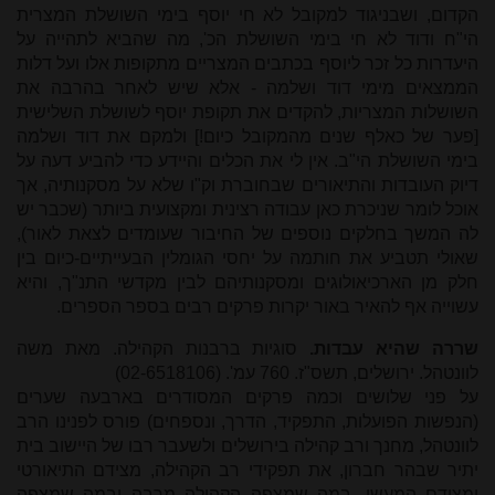
הקדום, ושבניגוד למקובל לא חי יוסף בימי השושלת המצרית
הי"ח ודוד לא חי בימי השושלת הכ', מה שהביא לתהייה על
היעדרות כל זכר ליוסף בכתבים המצריים מתקופות אלו ועל דלות
הממצאים מימי דוד ושלמה - אלא שיש לאחר בהרבה את
השושלות המצריות, להקדים את תקופת יוסף לשושלת השלישית
[פער של כאלף שנים מהמקובל כיום!] ולמקם את דוד ושלמה
בימי השושלת הי"ב. אין לי את הכלים והיידע כדי להביע דעה על
דיוק העובדות והתיאורים שבחוברת וק"ו שלא על מסקנותיה, אך
אוכל לומר שניכרת כאן עבודה רצינית ומקצועית ביותר (שכבר יש
לה המשך בחלקים נוספים של החיבור שעומדים לצאת לאור),
שאולי תטביע את חותמה על יחסי הגומלין הבעייתיים-כיום בין
חלק מן הארכיאולוגים ומסקנותיהם לבין מקדשי התנ"ך, והיא
עשוייה אף להאיר באור יקרות פרקים רבים בספר הספרים.
שררה שהיא עבדות.
סוגיות ברבנות הקהילה. מאת משה
לוונטהל. ירושלים, תשס"ז. 760 עמ'. (02-6518106)
על פני שלושים וכמה פרקים המסודרים בארבעה שערים
(הנפשות הפועלות, התפקיד, הדרך, ונספחים) פורס לפנינו הרב
לוונטהל, מחנך ורב קהילה בירושלים ולשעבר רבו של היישוב בית
יתיר שבהר חברון, את תפקידי רב הקהילה, מצידם התיאורטי
ומצידם המעשי, במה שמצפה הקהילה מרבה ובמה שמצפה