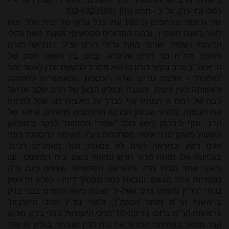
כסלו (כד-כה), גל' ב - תמוז (כו)]. (02-5323569)
שני גליונות מורחבים (כ-180 עמ' בכל גליון) של 'בית הלל' יצאו
לאור בשנת תשס"
ו
, ובהם המדורים הקבועים:
'גנוזות' מאת גדולי
הדורות ו'שפתי ישנים' מאת גדולי דורנו זצ"ל, ו'חידושי תורה
והלכה' מת"ח בני דורנו שליט"א, ובהם בין השאר פסק של
הראשל"צ הרב בקשי דורון בו הוא מסרב לבקשת יצרן לאשר יצור
'חולצית' - חולצת טריקו שבה רוכסנים המאפשרים לפותחה
ולעשותה כעין ציצית, ותגובה [בגליון הבא] של הרב יעקב אריאל
רבה של רמת גן המתיר אף לברך על חולצית כזו, שקל לפתוח
את רוכסנה, בתנאי שבזמן הברכה הרוכסנים פתוחים; איסור של
הרב יוסף ליברמן ראש כולל 'שומרי החומות' לבקר ב'מוזיאון
השעוה' משום סרך איסור הסתכלות בע"ז, האיסור להסתכל בפני
אדם רשע ובמראה נשים לא צנועות; ועוד מאמרים רבים.
בגליונות אלו נפתח מדור חדש ומיוחד בשם 'בית המשפט', ובו
תיאור אחד מבתי הדין וההוראה ה'פרטיים' שצצים כיום ב"ה
כפטריות אחר הגשם, והבאת כמה מפסקי דיניו - לגליון הראשון
נבחר 'בד"ץ משפט צדק' שעל-יד ישיבת כיסא רחמים בבני ברק
בראשות הר"מ מאזוז 'הנאמ"ן', ולשני 'בד"ץ חניכי הישיבות'
בראשות הר"מ גרוס, רב קהילת 'חניכי הישיבות' בבני ברק. מבוא
קצר מתאר בפתיחת המדור את בית הדין שנבחר בגליון זה ואת