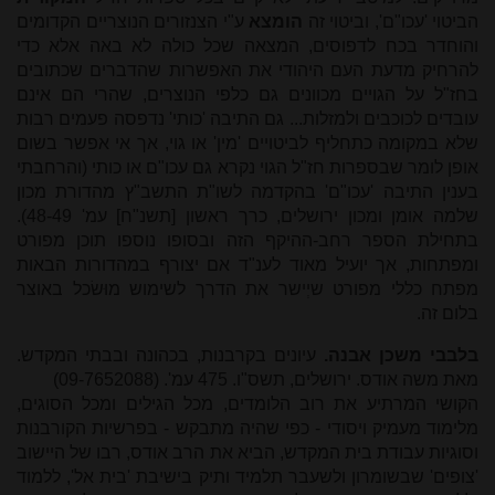
הביטוי 'עכו"ם', וביטוי זה
הומצא
ע"י הצנזורים הנוצריים הקדומים
והוחדר בכח לדפוסים, המצאה שכל כולה לא באה אלא כדי
להרחיק מדעת העם היהודי את האפשרות שהדברים שכתובים
בחז"ל על הגויים מכוונים גם כלפי הנוצרים, שהרי הם אינם
עובדים לכוכבים ולמזלות... גם התיבה 'כותי' נדפסה פעמים רבות
שלא במקומה כתחליף לביטויים 'מין' או גוי, אך אי אפשר בשום
אופן לומר שבספרות חז"ל הגוי נקרא גם עכו"ם או כותי (והרחבתי
בענין התיבה 'עכו"ם' בהקדמה לשו"ת התשב"ץ מהדורת מכון
שלמה אומן ומכון ירושלים, כרך ראשון [תשנ"ח] עמ' 48-49).
בתחילת הספר רחב-ההיקף הזה ובסופו נוספו תוכן מפורט
ומפתחות, אך יועיל מאוד לענ"
ד
אם יצורף במהדורות הבאות
מפתח כללי מפורט שיְישר את הדרך לשימוש מוּשׂכל באוצר
בלום זה.
בלבבי משכן אבנה.
עיונים בקרבנות, בכהונה ובבתי המקדש.
מאת משה אודס. ירושלים, תשס"ו. 475 עמ'. (09-7652088)
הקושי המרתיע את רוב הלומדים, מכל הגילים ומכל הסוגים,
מלימוד מעמיק ויסודי - כפי שהיה מתבקש - בפרשיות הקורבנות
וסוגיות עבודת בית המקדש, הביא את הרב אודס, רבו של היישוב
'צופים' שבשומרון ולשעבר תלמיד ותיק בישיבת 'בית אל', ללמוד