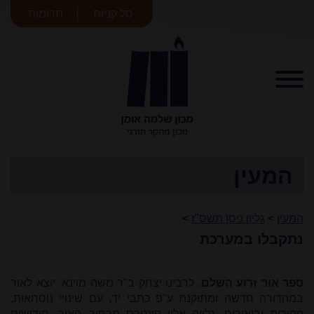
סל קניות
תרומות
מכון שלמה
אומן
המעין
המעין
>
גליון ניסן תשס"ז
>
נתקבלו במערכת
ספר אור זרוע השלם.
לרבינו יצחק ב"ר משה מוינא. יוצא לאור
במהדורה חדשה ומתוקנת ע"פ כתבי יד, עם שינויי נוסחאות,
מקורות וביאורים. נלווה אליו קונטרס מרחיב האור, חידושים