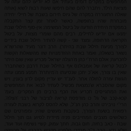
המחפשים במקרים דומים בעתיד אם לא יודיעו להם עתה על
מציאת הילד, ויתברר להם שהם חיפשו שעות רבות לשוא (אותה
שאלה התעוררה במקרה של גיוס חירום בשבת של חיילי יחידה
מובחרת שהיו בחופשה, כאשר לאחר זמן קצר התקבלה
במפקדת היחידה הודעה על ביטול המשימה: אין-סוף חילולי שבת
ימנעו אם יודיעו לחיילים, רבים מהם שומרי מצוות, על ביטול
הקריאה הדחופה, ומצד שני - קשה להתיר חילול שבת בידיים
לצורך מניעת חילול שבת בהיתר). הרב דונר מעיד שהרשז"א
נשאר בשאלה, ואמר באחת ההזדמנויות שזו מהשאלות הקשות
להכרעה; אולם הרח"י כהן מ'הצלה ישראל' מכריע שאין שום היתר
לבטל קריאה של אמבולנס אף בחילול שבת דרבנן כשהתברר
שאין בו צורך, אא"כ יתכן שנסיעתו ה'מיותרת' תמנע ממנו עתה
הגשת עזרה לחולה אחר. לענ"ד יש עדיין מקום לדון בענין, ויש
מקום שהסברא ש'נמצאת מכשיל לעתיד לבוא' את המחפשים
ואת המתגייסים תכריע את הכף ברבים מן המקרים. בעמ'
קכא-קכב של גל' כו מודפסת קריאה לציבור של רבני 'הצלה',
הרי"י נויבירט והרב כהן הנ"ל, שלא להסס לקרוא בשבת לעזרה
רפואית בשעת הצורך, בעקבות מעשים שהיו; ומפורטים שם
כשלושים מצבים המחייבים פניה מיידית לסיוע גם תוך חילול
שבת - כאב בחזה, חום גבוה, חתך עמוק, קשיי נשימה ועוד ועוד,
שלא נדע. הרב ד"ר מרדכי הלפרין מדגיש בדבריו על פרוייקט