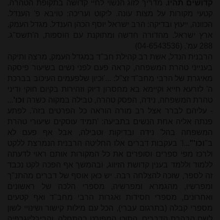
קדושים תהיו.
מדריך לזוג הנשוי לחיי קדושה בתקופת הטהרה.
קטעי מקורות על מצות עונה. ליקוט ועריכה: טויבא פ' הענדל.
הכוונה, ייעוץ ובדיקה: הרב ישראל יוסף הכהן הענדל. מגדל העמק,
ארץ ישראל. מהדורה חדשה ומתוקנת עם הוספות, ה'תשס"ג.
288 עמ'. (04-6543536)
הרבנית הנדל, אשת רב קהילת חב"ד במגדל העמק, מרצה ותיקה
בענייני טהרת המשפחה, קראה פעם לפני נשים בשיעור פיסקה
מאיגרת של הרבי מחב"ד זצ"ל: ...'וכיון שלפעמים העיכוב בברכת
ה' לזרעא חייא וקיימא בא מחסרון דיוק וזהירות בקיום חוקי ודיני
טהרת המשפחה, נידה, הפסק טהרה, טבילה במקוה כשרה
וכו'
...
- עליהם לברר אצל רב מורה הוראה כל הפרטים בזה'. לפתע
פנתה אליה אחת הנשים בתביעה: 'תמיד עוסקים שיעורי טהרת
המשפחה בהל' נידה ובדיקות וטבילה, אבל אף פעם לא
ב"
וכו'"
...!' בעקבות דברים אלו החליטה הרבנית הנמרצת ללקט
ולרכז מפי ספרים וסופרים את כל המקורות אותם ראוי לדעתה
ללמוד וללמד בענין קדושת הזיווג, ובהמשך אף הפכה לקט נכבד
זה לספר, שזכה להצלחה רבה. יש כאן אוסף של דברים מהתנ"ך
ומפרשיו, מהגמרא ומפרשיה, מספרי הלכה של ראשונים
ואחרונים, מספרי חסידות ואגרות הרבי מחב"ד ואף קטעים
מספרי קבלה (בתרגום עברי), הכל עם מילות קישור ושינויי לשון
לשם הבהרת הדברים. התוכן המפורט בהתחלה, והביבליוגרפיה