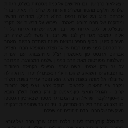
יוצא לאור כרך שני, ובו חידושים על כמה מסכתות בש"ס, הגהות
שלו על חלקים מהטור ומשו"ע והערות על שו"ע יו"ד מאת רבו ר'
אברהם בינג (על או"ח נדפס בח"א הנ"ל), מהדורה חדשה
ומתוקנת של ספרו 'קורא באמת' - פירוש על דרשות 'אל תקרי'
שבש"ס, וכן לקט אגרות של רבנו, וכמה עשרות אגרות של ר'
אליהו גומאכר מגריידיץ לבנו של רבנו, ר' משה ליב, שהיה רב
העיר קיסינגן. בסוף הספר נמצאת פנינה מיוחדת במינה: מאמר
שהתפרסם לפני שנים רבות על גר הצדק המופלא הברון הצדיק
אברהם ארנסט פון מאנשטיין זצ"ל מווירצבורג, עם הערות
והשלמות מפורטות מאת הרב בנימין שלמה המבורגר. המדובר
על גר צדק אמיתי, קשה עורף, מפעילי הקהילה היהודית
בווירצבורג עד השואה, שהוכרח ע"י הנאצים להיפרד מן הקהילה
שהובלה אל מותה בשנת תש"ג. הוא נפטר ערירי בשנת תש"ד
ונקבר ע"י הנאצים, 'להכעיס', בטקס צבאי נאצי (אולי 'בזכות'
קרובו - הגנרל הנאצי פון-מאנשטיין), ורק בשנת תש"ך הובא
סוף-סוף לקבר ישראל. הרב המבורגר מספר שבארכיון הגסטפו
בווירצבורג נותר תיק רב-ממדים, בו נידונה בהשתוממות דבקותו
העיקשת של הברון בדת היהודית המושפלת...
בית הלל.
קובץ תורני לענייני הלכה ומנהג. עורך: הרב יגאל עזרא.
ביקורת: הרב ישראל מאיר יונה. ירושלים, תשס"
ו
. [שנה ז גל' א -