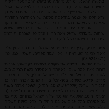
ובראשה הרא"א וינגורט, נדהמה מהביקוש הרב לספר דרשות,
מחשבה והגות גדול זה, בדור שרוב למדניו כבר לא ידע את הגרי"י
ויינברג זצ"ל. ראוי לציין לשבח את הרבנים חברי המערכת על כך
שלא הקלו על עצמה בהדפסה נוספת של המהדורה הקודמת,
אלא כמו שעשו גם במהדורות הקודמות שיצאו לאור - הם תיקנו
וסידרו והוסיפו; הפעם נוסף קובץ של אמרות לפרשת השבוע
ושיחות על גדולי ישראל מאת הריי"ו זצ"ל כפי שזכרם ותירגמם
ועיבדם הרב ויינגורט שליט"א, הורחב המפתח, ועוד.
אִמרו צדיק.
קובץ סיפורי מופת על אדמו"רי בית הוסיאטין זצ"ל.
מאיר צבי גרוזמן. רמת גן, מכון 'עקד ספרים', תשס"ו. 352 עמ'.
(03-5248471)
שושלת הוסיאטין תפסה את מקומה בעולמנו רק לאורך ארבעה
דורות, מאה וכמה שנים, ולא יותר. היא נוסדה בשנת תרי"ב, מעט
לאחר פטירתו של האדמו"ר ר' ישראל מרוז'ין, ע"י בנו הקטן ר'
מרדכי שרגא, כשהוא בסך-הכל בן י"ז שנים; עברה דרך בנו
הבכור ר' ישראל (שנקרא ע"ש סבו הגדול), שעלה ארצה בשנת
תרצ"ז וייסד את חצרו בתל אביב; המשיכה בחתנו ר' יעקב (בן
האדמו"ר מבוהוש, אף הוא נכד של ר' ישראל מרוז'ין); ונסתיימה
עם פטירתו בתל אביב של בנו היחיד ר' יצחק בשנת תשכ"ח,
שלא השאיר אחריו זרע. זכר צדיקים לברכה. לא נהגו בבית זה