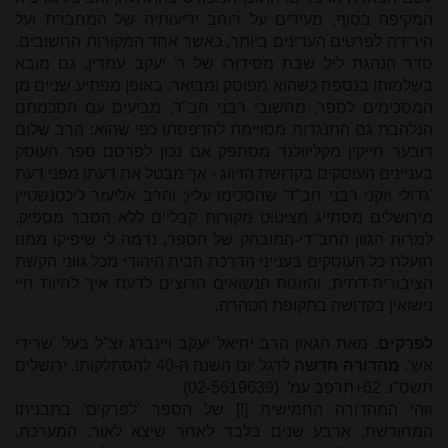
המקיפה בסוף, מעידים על רוחב ידיעותיה של המחברת ועל
הירידה לפרטים העדינים ביותר, כאשר אחד המקורות החשובים,
סדר הנהגת ליל שבת מסידורו של ר' יעקב עמדין, גם מובא
בשלמותו בנספח כשהוא מפוסק ומבואר. באופן מפתיע שניים מן
המסכימים לספר, מחשובי רבני חב"ד, מביעים עם הסכמתם
הנלהבת גם התנגדות מסויימת להדפסתו כפי שהוא: הרב שלום
דובער חייקין מקליוולנד מסתפק אם נכון לפרסם ספר העוסק
בעניינים העוסקים בקדושת הזיווג - אך מבטל את דעתו מפני דעת
'גדולי וזקני רבני חב"ד' שהסכימו עליו; והרב אליעזר ליכטנשטיין
מירושלים מסתייג מציטוט מקורות קבליים ללא הסבר מספיק.
למרות הגוון החב"די-המובהק של הספר, נדמה לי שיפיקו ממנו
תועלת כל העוסקים בענייני הדרכת הבית היהודי מכל גווני הקשת
הציבורית-דתית, והזוגות הנשואים הרוצים לדעת איך לחיות חיי
נישואין בקדושה בתקופת הטהרה.
לפרקים.
מאת הגאון הרב יחיאל יעקב ויינברג זצ"ל בעל 'שרידי
אש'.
מהדורה חדשה
לרגל יום השנה ה-40 להסתלקותו. ירושלים
תשס"ו. 62+תרפב עמ'. (02-5619639)
זוהי המהדורה החמישית [!] של הספר 'לפרקים' בתבניתו
המחודשת, ארבע שנים בלבד לאחר שיצא לאור. המערכת,