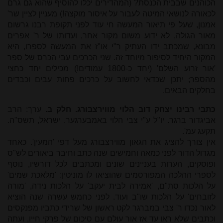
הכוהנים שבבית הכנסת? (המהדירים יכלו להוסיף שהוא גם גרם
לכאורה לנושאי המיטה לעבור על איסור מוקצה!) מעניין לציין שר'
אמנון, שעל פי תיאור המעשה חי עוד לפני תקופת רבנו גרשום
מאור הגולה, לא ידוע משום מקור אחר, ועדותו של ר' אפרים
מבונא, שמכתב ידו העתיק ר"י או"ז את המעשה לספרו, היא
המקור היחיד לסיפור מיוחד זה. שני הכרכים עבי הכרס של ספר
'אור זרוע השלם' (יחד כ-1800 עמודים!) מכילים יחד כחצי
מהספר; יתכן שכדאי לחשוב על כרכים פחות עבים וכבדים
בחלקים הבאים.
כתבי רבינו יצחק דוב הלוי מווירצבורג. חלק ב.
ערך: הרב
אביגדור ברגר. יו"ל ע"י צבי הלוי באמבערגער. ישראל, תשס"ה.
תקעג עמ'.
אין צורך להציג את הגאון מווירצבורג מעל דפי 'המעין'. כאחד
מגדול הדור לפני כמאה וחמישים שנה כתב וחיבר ביאורים לש"ס
ופוסקים, הערות בעניינים שונים ומכתבים לכל דורשיו, נוסף
לספרי ההלכה המפורסמים שהוציאו לו מוניטין: 'מלאכת שמים'
על הלכות סת"ם, 'אמירה לבית יעקב' על הלכות נידה, 'מורה
לזובחים' על הלכות שו"ב ועוד. לפני כחמש עשרה שנה הוציא
לאור נכדו ר' צבי במברגר לקט ראשון של שרידי כתביו מפנקסים
וכתבים שלא ראו עד אז אור עולם עם סיכום של פרקי חייו, ועתה