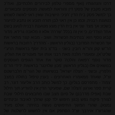
דרכו והנהגותיו (ואף מספרי טלפון לבירורים הלכתיים), ואח"כ
מובא מקבץ של פסקי דין והוראות למעשה, מנומקים ומבוארים.
כך למשל פסק בית הדין 'חניכי הישיבות' שאין ראוי לאשה לשמש
כטוענת רבנית, וכמו כן אין ראוי לבן תורה תובע או נתבע להיעזר
בשכזו; אך מצד שני אין בית הדין מונע מטוענת רבנית לטעון בשם
אחד הצדדים, כי אין זה בכלל 'שררה' אלא זו מלאכה גרידא. מדור
קבוע נוסף הוא 'בנתיבות הכשרות', ושוב - מבוא קצר מתאר את
ועד הכשרות המדובר (בגליון הראשון - 'מהדרין' רחובות בראשות
הר"ש קוק והר"א רובין; בשני - בד"צ בית יוסף בראשות הרע"י
שליט"א), ומאמרי הלכה מאת רבני אותו ועד מעטרים את הגליון.
מדור נוסף 'רפואה והלכה' סוקר את אחד הגופים העוסקים
בנושאים אלו (בגליון הראשון 'מכון שלזינגר' בראשות ידידי הר"מ
הלפרין, ובשני - 'הצלה ישראל' בנשיאותו של הגר"מ הלברשטם
זצ"ל, שאחד ממאמריו האחרונים - בענין טיפול בחולה במצב
'צמח' - מתפרסם בגליון). כך למשל כותב הרב אליעזר דונר, רב
קרית ספר וארגון 'הצלה' שם, שמעיקר הדין אין להודיע תוך חילול
שבת (אפילו מדרבנן) על סיום מצב שבו מתבצעים חילולי שבת
לצורך פיקוח נפש (כגון חיפוש ילד קטן שהלך לאיבוד ובינתיים
נמצא), שהרי המשך החיפושים נעשה בהיתר; אולם מעיד
שהגרש"ז אוירבך זצ"ל הסתפק אם אין לחשוש לרשלנות של