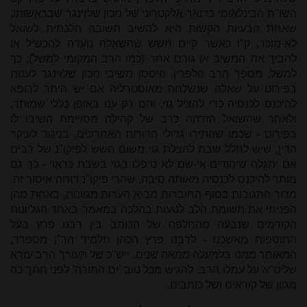
השו"ת הבינלאומי בדואר אלקטרוני של מכון שלזינגר שבראשותו,
שאחת הבעיות הקשות היא להשיב תשובה הלכתית לשואל
לא-מוכר, ק"ו כאשר קיים חשש שהשאלה נועדה להכשיל או
להביך את המשיב או גורם אחר (כמו הרב המקומי למשל); כך
למשל, מספר הרב הלפרין, היססו משיבי מכון שלזינגר לענות
בפירוט על שאלה שנשלחה מאוסטרליה אם יש היתר לרופא
להיכנס לכנסיה כדי להציל גוי, והם רק ענו באופן כללי שמותר,
ולאחר שהשואל הזדהה כרב של קהילה מסויימת השיבו לו
בפירוט - שכמו שהתירו גדולי הדורות האחרונים, בניגוד לעיקר
הדין, שיש לחלל שבת להצלת גוי משום חשש לפיקו"נ של רבים
אם יתגלה שיהודים אי-שם לא טיפלו בגוי בשבת כראוי - כך גם
מותר להיכנס לכנסיה מאותה סיבה, שהרי פיקו"נ דוחה איסור זה.
מדור התגובות בסוף החוברות מביא הערות מגוונות, באחת מהן
הפניתי את תשומת הלב לטעות בהלכה במאמר באחד הגליונות
הקודמים שנבעה מהחלפה של הכותב בין רבנו פרץ בעל
התוספות מאשכנז - לרבנו פרץ הכהן תלמיד הר"ן מספרד,
המאוחר ממנו בלמעלה ממאה שנים. ייש"כ של העורך הרב עזרא
שליט"א על עמלו הרב, להגיש מכל טוב 'ים התורה' לפני חתך כה
מגוון של קוראים ושל כותבים.