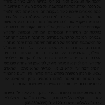
וללמד את הנושאים האלו בפירוט ובהיקף רחב, בשילוב מיוחד
של הלכה ואגדה, למדנות ומחשבה. על בסיס השיעורים שהעביר,
וכמה מאמרים שיצאו לאור בעקבותיהם, מוצג עתה לפני הלומד
ספר גדול וחשוב, שאף הר"א נבנצל שליט"א מעיד על עצמו
בהסכמתו שקרא אותו 'בהתפעמות'. הספר פותח בטעמי מצוות
הקורבנות לפי הדעות השונות, אח"כ בסוגי הקורבנות, בכוהנים -
בהלכותיהם המיוחדות ובמעמדם המיוחד, ובמהות המקדש
שבמרכזו המזבח. כך למשל בפרקים על המנחות מסביר המחבר
את המשמעות הרוחנית של המנחות השונות ובמה שונה מנחה זו
מחברתה, כשהדברים מבוססים בעיקר על דברי המהר"ל
והנצי"ב, שמצביעים על הטעם הרוחני המיוחד בפרטים
ההלכתיים השונים שבמנחות השונות. הנצי"ב אף מוסיף ש'בימי
המקדש ידעו לכווין איזו מנחה מועיל, לפי אופן ההשחתה שבנפש'
('העמק דבר' על ויקרא ב, א), וכנראה שהוא מתכווין שהאדם
עצמו, או הכהן המשרת-בקודש ברוח קודשו, היו יודעים להצמיד
את המנחה המתאימה לאדם המתאים בזמן המתאים, לפי
קריטריונים רוחניים-מוסריים מסויימים. שנחיה ונראה ונזכה.
מן השֹרש.
יסודות הכשרות בפרי ובירק. יוצא לאור ע"י כשרות
למהדרין - חקלאות על פי התורה, בראשות הגר"י אפרתי שליט"א.
ערב ר"ה לאילנות תשס"ז. 120 עמ'. (08-8594099)