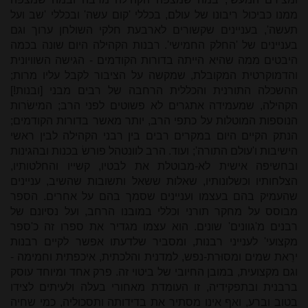
ממנו כביכול ריבונו של עולם, בכללי 'קום עשה' ובכללי 'שב ועל
תעשה', בעניינים שקשורים לארבעת חלקי השולחן ערוך וגם
בעניינים של 'החלק החמישי'. רבנות הקהילה היום שונה בכמה
היבטים ממה שהיא הייתה בדורות הקודמים - הגישה השוויונית
והדמוקרטית המקובלת, שמקשה על הציבור לקבל עליו מרות;
ההשכלה התורנית והכללית הרחבה של רבים מבני [ובנות!]
הקהילה, שמעמידה אתגרים לא פשוטים לפני הרב; המישׂרות
הנוספות המוטלות על כתפי הרב, יותר מאשר בדורות הקודמים;
הנתק הקיים היום במקרים רבים בין רבני הקהילה לבין ראשי
הישיבות ו'עולם התורה'; ועוד. הרב לוונטהל פורשׂ בכנות ובהגינות
ובחשיפה אישית לא-מבוטלת את לבטיו, קשייו והחלטותיו,
הצלחותיו וכשלונותיו, שאלות ששאל ותשובות שהשיב, עניינים
שהעמיק בהם בעצמו ועניינים שסמך בהם על אחרים. הספר
מבוסס על מחקר תורני וכללי במובנו הרחב, ועל נסיונם של
רבנים מ'גוונים' שונים. הוא עצמו מגדיר את ספרו זה כ'ספר
מקצועי' לענייני רבנות, ומסביר שלדעתו אפשר לקיים רבנות
ירֵאת שמים ומסוּרת-נפש, למדנית והלכתית, איכפתית וחמימה -
וגם מקצועית, במובן החיובי של ביטוי זה. פרק אחד ומיוחד עוסק
ברבנית ובתפקידיה, זו העומדת מאחורי בעלה ולעיתים לצידו
בטוב וברע, ואף אינו מסתיר את בדידותה ותסכוליה, כמי שחיה