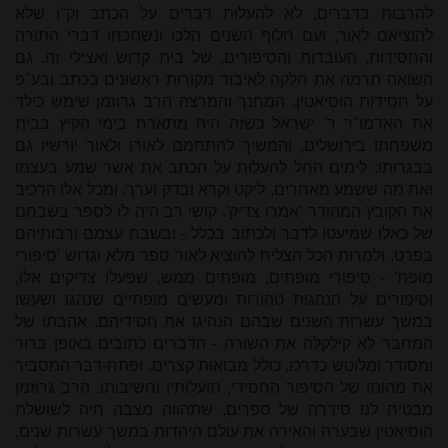
להרבות בדברים, לא להעלות דברים על הכתב וק"ו שלא
להוציאם לאור, ועם חלוף השנים הלכו ונשתכחו דברי התורה
והחסידות, העובדות והסיפורים, של בית קדוש ואצילי זה. גם
השואה תרמה את חלקה לאיבוד מקורות ראשונים בכתב ובע"פ
על חסידות הוסיאטין. המחנך והמרצה הרב גרוזמן שימש כילד
את האדמו"ר ר' ישראל כשזה היה מתארח בימי הקיץ בבית
משפחתו בירושלים, והמשיך להתחמם לאורו ולאור יורשיו גם
בבגרותו; לימים החל להעלות על הכתב את אשר שמע בעצמו
ואת מה ששמע מאחרים, ליקט וקרא ובדק וערך, ומכל אלו הרכיב
את הקובץ המהודר 'אמרו צדיק'. קושי רב היה לו לספר בשבחם
של כאלו שמיעטו לדבר ולכתוב בכלל - ובשבח עצמם ורבותיהם
בפרט, ולמרות הכל הצליח להוציא לאור ספר מלא וגדוש 'סיפורי
מופת' - סיפורי מופתים, מופתים ממש, שפעלו צדיקים אלו,
וסיפורים על הנהגות טהורות ומעשים מופתיים שנהגו ושעשו
במשך עשרות השנים שבהם הנהיגו את חסידיהם. אהבתו של
המחבר לא קילקלה את השורה - הדברים כתובים באופן ברור
ומסודר ומלוטש כדרכו, כולל מבואות קצרים, ופתח-דבר המסביר
את מהותו של הסיפור החסידי, תועלותיו וחשיבותו. הרב גרוזמן
מבטיח לנו סידרה של ספרים, שתהווה מצבה חיה לשושלת
הוסיאטין שבערה והאירה את עולם היהדות במשך עשרות שנים,