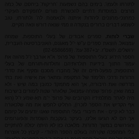
לתורתו ולעמו'. בימים בהם נשמעות 'חריקות' ביחסם של כמה
מרצים במוסדות דתיים להכשרת מורים לתפקידם העיקרי
כמחנכי-מחנכים ליהדות איתנה ולנאמנות לה' ולתורתו, טוב
לשמוע דברים ברורים בנקודה זו ממי שנאה דורש ונאה מקיים.
שברי לוחות.
ספרים אבודים של בעלי התוספות. שמחה
עמנואל. הוצאת ספרים ע"ש י"ל מאגנס, האוניברסיטה העברית,
ירושלים. תשס"ז. יב+387 עמ'. (02-6586659)
הספר הידוע 'בעלי התוספות' של פרופ' א"א אורבך ז"ל מהווה את
עמוד התווך בידיעת תולדותיהם ותולדות-תורתם של בעלי
התוספות; מפעל-חיים זה של מחברו מסכם ומקיף את סדרי
הדורות ודרכי הלימוד של התקופה ומתאר את אישיה ואת בתי
מדרשה ואת חיבוריה, אך הוא מתמקד כמובן במה שיש - ולא
במה שאין. פרופ' שמחה עמנואל, שלאחר שנות לימודים בישיבות
היה לאחד מתלמידיו הקרובים של פרופ' י"מ תא-שמע ז"ל (הוא
אף הקדיש את הספר לזכרו), החליט לחפש את מה שלכאורה
כבר לא קיים - את חיבורי בעלי התוספות שאנו יודעים על קיומם
אך הם לא הגיעו אלינו, בעיקר בעקבות השמדות והפוגרומים
והגירושים במשך הדורות. מלאכה כזו לא היתה יכולה להתקיים
בלי המהפכה שקרתה בעולם הספר היהודי - קיבוץ כל אוצרות
הרוח של עם ישראל תחת קורת גג אחת ב'בית הספרים הלאומי'