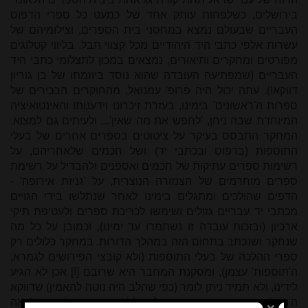
בירושלים, כשלפחות עותק אחד של כמעט כל ספרי הדפוס
העבריים שבעולם נמצא במחסני בית הספרים, וצילומיהם של
עשרות אלפי כתבי היד היהודיים מכל קצווי תבל, בליווי קטלוגים
מפורטים ומחקרים ותיאורים, נמצאים במכון לתצלומי כתבי היד
העבריים (שמפתיעה העובדה שהוא נוסד ביוזמתו של בן גוריון
דווקא!). עתה יכול היה פרופ' עמנואל, מהחוקרים הבכירים של
ספרות ה'ראשונים' בימינו, בעזרת זיכרונו וידענותו והאינטואיציה
המיוחדת שבה ניחן, 'לחפש את מה שאין'... ולעיתים גם למצוא.
המחקר התבסס בעיקר על ציטוטים בספרים אחרים של בעלי
התוספות (בדפוס ובכתבי יד) ושל חכמים שלאחריהם, על
רשימות ספרים עתיקות של חכמים ואספנים ולהבדיל על רשימת
ספרים מוחרמים של הצנזורה הנוצרית, על 'גניזת אירופה' -
הדפים שהולכים ומתגלים בימינו לאחר שנתלשו בידי הגויים
מכתבי יד עבריים גזולים ושימשו לכריכת ספרים ולעטיפת תיקי
ארכיון (ובזכות עובדה זו נשתמרו עד ימינו), וכמובן על כל מה
שנחקר ושנכתב בתחום הזה במהלך הדורות. במחקר כלולים רק
ספרי ההלכה של בעלי התוספות (ולא קובצי הפירושים לגמרא,
ה'תוספות' עצמן), ומסקנת המחבר היא שרובם [!] אכן לא הגיע
לידינו, ולא תמיד ניתן לומר (כפי שהלב היה נוטה להאמין) שדווקא
ה'תבן' אבד והבר נשמר; כך למשל 'ספר החכמה' אבד (ראה