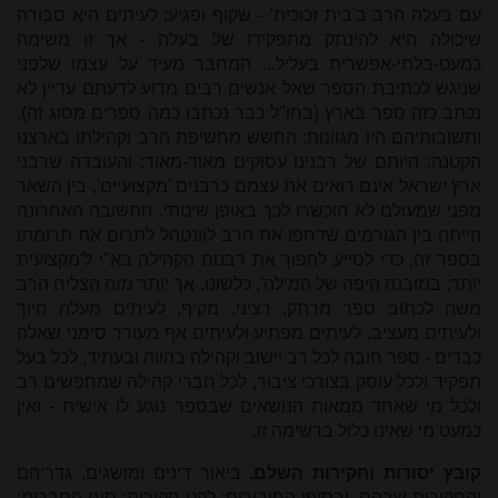
עם בעלה הרב ב'בית זכוכית' - שקוף ופגיע; לעיתים היא סבורה
שיכולה היא להינתק מתפקידו של בעלה - אך זו משימה
כמעט-בלתי-אפשרית בעליל... המחבר מעיד על עצמו שלפני
שניגש לכתיבת הספר שאל אנשים רבים מדוע לדעתם עדיין לא
נכתב כזה ספר בארץ (בחו"ל כבר נכתבו כמה ספרים מסוג זה),
ותשובותיהם היו מגוונות: החשש מחשיפת הרב וקהילתו בארצנו
הקטנה; היותם של רבנינו עסוקים מאוד-מאוד; והעובדה שרבני
ארץ ישראל אינם רואים את עצמם כרבנים 'מקצועיים', בין השאר
מפני שמעולם לא הוכשרו לכך באופן שיטתי. התשובה האחרונה
הייתה בין הגורמים שדחפו את הרב לוונטהל לתרום את תרומתו
בספר זה, כדי לסייע להפוך את רבנות הקהילה בא"י ל'מקצועית
יותר, במובנה היפה של המילה', כלשונו. אך יותר מזה הצליח הרב
משה לכתוב ספר מרתק, רציני, מקיף, לעיתים מעלה חיוך
ולעיתים מעציב, לעיתים מפתיע ולעיתים אף מעורר סימני שאלה
כבדים - ספר חובה לכל רב יישוב וקהילה בהווה ובעתיד, לכל בעל
תפקיד ולכל עוסק בצורכי ציבור, לכל חברי קהילה שמחפשים רב
ולכל מי שאחד ממאות הנושאים שבספר נוגע לו אישית - ואין
כמעט מי שאינו כלול ברשימה זו.
קובץ יסודות וחקירות השלם.
ביאור דינים ומושגים, גדריהם
והחקירות שבהם. ובסופו החיבורים: לקט חקירות; סוגי הסְברות;