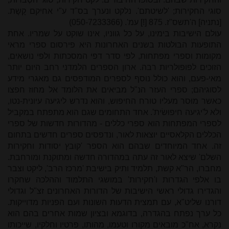
סוגי החקירות; 'לשיטתם'. נלקט ונערך בס"ד ע"י אחיקם קָשָת.
[נתניה] ה'תשס"ז. 875 [!] עמ'. (050-7233366)
עולם הישיבות בימינו, על כל גווניו, אינו שוקט על שמריו. אחת
התופעות הבולטות בשנים האחרונות היא פירסום ספרי מראי
מקומות וספרי מפתחות, לפי סדר דפי המסכתות ולפי נושאים,
הזוכים לפופולריות רבה. ארון הספרים הלמדני רחב היום יותר
מאי-פעם, והוא כולל נוסף לספרים המודפסים גם מאגרי מידע
לסוגיהם; ספרי העזר הנ"ל מביאים את הלומד אל מחוז חפצו
כאשר מוּסר מעליו טורח החיפוש, והוא נדרש ליגיעה עיונית-נטו,
ולא ל'יגיעה חיפוּשׂית'. אחד התחומים שגם הוא מתפתח במקביל
לספרי המפתחות הוא ספרי כללים - מהדורות חדשות של ספרי
הכללים הקלאסיים יוצאות לאור, ונדפסים ספרים חדשים בתחום
זה. אחד המיוחדים שבהם הוא הספר 'קובץ יסודות וחקירות
השלם' שיצא לאור זה עתה במהדורה חדשה ומתוקנת ומורחבת.
מחברו, הר"א קשת, תלמיד ותיק בישיבת 'מרכז הרב', ליקט וצבר
בו אלפי הגדרות ו'חקירות' במושגי התלמוד וההלכה שחקרו
והגדירו גדולי ראשי הישיבות של הדורות האחרונים זצ"ל וגדולי
דורנו שליט"א, עם תמצית הדעות השונות ועם הפניות מדוייקות.
כל ערך נפתח בהגדרה, בדוגמא ובציון שמות אחרים בהם הוא
נקרא, אח"כ מובאים מקורו וטעמו, מהותו, פרטיו וחלקיו, שייכותו