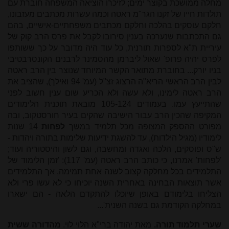
מחלה ממושכת בקוצר ימים; לזיכרו הוציאה המשפחה חוברת עם
תולדות חייו של זקנו הגר"מ ראטה וכמה עשרות מכתבים מעזבונו,
חלקם עוסקים בהלכה וחלקם מכתבים משפחתיים-אישיים, בהם
גם התכתבות שנערכה בענין סירובו לקבל את פרס הרב קוק של
עיריית ת"א לספרות תורנית, כל עוד היה מדובר על כך ששותפו
לפרס יהיה פרופ' שאול ליברמן מהסמינר לרבנים הקונסרבטיבי
בניו יורק... בחוברת מתואר הקשר המיוחד שנוצר בין הרב ראטה
לבין הרב הראשי הריא"ה הרצוג זצ"ל (עמ' 94 ואילך), שהציב את
הרב ראטה לימינו, ולא עשה ולא הכריע שום ענין חשוב לפני
שהתייעץ עמו. בעמודים 105-124 מובאת תוכנית הלימודים
המקיפה שהכין הרב עבור הישיבה שהקים בעיר חורסטקוב, ובה
מפורט ההספק המצופה מכל תלמיד במשך
לפחות
14 שנות
לימודיו (מגיל הילדות), עד להשגת ידיעות שלימות בתורה ויהדות -
ש"ס ופוסקים, הלכה ואגדה ומחשבה, וגם לשון והיסטוריה ועוד;
'לפחות' אמרנו, כי כותב הרב ראטה (עמ' 117): 'זמן הלימוד של
התלמידים בכל מחלקה קצוב לשנה אחת תמימה, אך התלמידים
אשר תוצאות הבחינה באחרית השנה יוכיחו כי לא עשו פרי ולא
הצליחו בלימודם באופן שיוכלו להתקדם הלאה - הם ישארו
במחלקה הקודמת גם בשנה השנית'...
שערי תלמוד תורה.
מאת יהודה ברי"א הלוי לוי.
מהדורה ששית