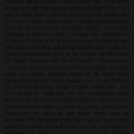
חידושו של ר' יוסף רוזין (ה'רוגצ'ובר') שזהו בדיוק יסוד המחלוקת
בין ר' יוחנן לריש לקיש, אם מעות קונות מדאורייתא (קנין השווי) או
דווקא משיכה קונה (קנין החפץ). בהמשך ניתוספו לספר ארבעה
קונטרסים שכתב המחבר הדומים באופיים לחיבור העיקרי, והם
'לקט חקירות' - למעלה מ-1500 [!] חקירות מסודרות לפי הא"ב
עם מקורותיהן; 'סוגי הסברות' - חלוקת כל הסברות שבתלמוד
ומפרשיו לשמונה סוגים בהתבסס על דברי הרמב"ם והרמח"ל,
כולל הגדרת חוזקו ההלכתי של כל סוג, ובתוספת ציון ההעדפות
השונות של סוגי הסברות על פני דורות שונים ומפרשים שונים;
'סוגי החקירות' - חלוקה דומה של סוגי החקירות השונים לפי
שימושיהם במפרשים, כולל דוגמאות ונפקא-מינות; ו'לשיטתם' -
גישות ושיטות של 60 תנאים ואמוראים, לעצמם - או כשהם
מעומתים עם בני זוגם, בנושאים שונים בהם הם צועדים באופן
עקבי, הכל מלווה בהסברים קצרים ובמקורות מפורטים. כך
למשל במחלוקות בין בית הלל ובית שמאי - הראשונים דרכם
היתה לפסוק לפי מה שקרה בפועל, והאחרונים לפי מה שהיה יכול
לקרות (=בכח); והאחרון ברשימה, רב ששת, היה נוהג להסביר
את עצמו בעזרת תנועות גופו! ואי אפשר בלי הערה אחת:
בתחילת ערך 'גוי' (עמ' 117) מצויין שבספרות חז"ל והמפרשים
הגוי מכונה גם בן נח, נוכרי, וכן עכו"ם או כותי. אולם הדברים אינם
מדוייקים: למיטב ידיעתי לא קיים בכל ספרות חז"ל
המקורית