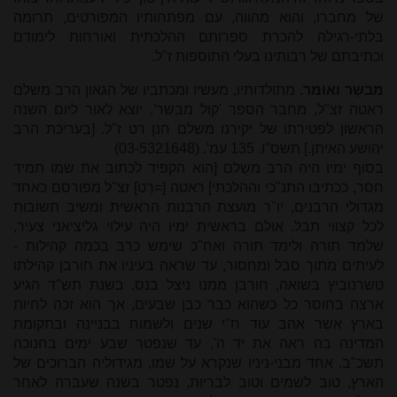
של מחברו, והוא מהווה, עם מפתחותיו המפורטים, תרומה
בלתי-רגילה להכרת ספרותם ההלכתית ואורחות לימודם
וכתיבתם של רבותינו בעלי התוספות ז"ל.
מבשֵר ואומר.
מתולדותיו, מעשיו ומכתביו של הגאון הרב משלם
ראטה זצ"ל, מחבר הספר 'קול מבשר'. יוצא לאור ליום השנה
הראשון לפטירתו של יקירנו משלם חנן רט ז"ל. [בעריכת הרב
יהושע האיתן.] תשס"ו. 135 עמ'. (03-5321648)
בסוף ימיו היה הרב משֻלם [הוא הקפיד לכתוב את שמו תמיד
חסר, ככתיבו התנ"כי וההלכתי] ראטה [=רַט] זצ"ל מפורסם כאחד
מגדולי הרבנים, יו"ר מועצת הרבנות הראשית ומשיב תשובות
לכל קצווי תבל. אולם בראשית ימיו היה עילוי גליציאני צעיר,
שלמד תורה ולימד תורה ואח"כ שימש כרב בכמה קהילות -
לעיתים מתוך סבל ומחסור, עד שראה בעיניו את חורבן קהילתו
טשרנוביץ בשואה, חורבן ממנו ניצל בנס. בשנת תש"ד הגיע
ארצה בחוסר כל כשהוא כבר כבן שבעים, אך הוא זכה לחיות
בארץ אשר אהב עוד ח"י שנים ולשמוח בבניינה ובתקומת
המדינה בה ראה את יד ה', עד שנפטר שבע ימים בחנוכה
תשכ"ב. אחד מבני-ניניו שנקרא על שמו, מגידוליה הברוכים של
הארץ, טוב לשמים וטוב לבריות, נפטר בשנה שעברה לאחר