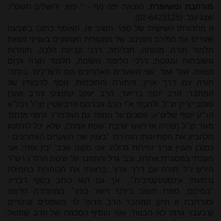
מורחבת ומשופרת
. הוצאת יפה נוף - י' פוזן. ירושלים תשס"ו.
שצג עמ'. (02-6423125)
זו מהדורתו השישית של ספר חשוב זה, האוסף בתוכו בשבעה
שערים את המירב והמיטב של המקורות העוסקים בענייני מצוות
תלמוד תורה, מהותה, תכליתה, דרכי קביעת הלכה, חומרות
משובחות ומגונות, דרכי הלימוד השונות, תלמוד תורה וקיום
מצוות, ועוד ועוד. שני השערים האחרונים הם ה'עדינים' ביותר:
תורה עם דרך ארץ, והתורה והחוכמות. נוסף לרבותיו של
המחבר, הרב יוסף ברייער, הרב יעקב קמנצקי והרב אהרן
סולובייצ'יק זצ"ל, ולחכמי א"י הרב אברהם פרבשטיין זצ"ל ויבל"א
הר"ע יוסף שליט"א, הסכים על הספר גם האדמו"ר ה'פני מנחם'
מגור זצ"ל (שהיה אז ראש ישיבת 'שפת אמת'), שלא יכל להימנע
מלהביע את הסתייגותו הזהירה: "בענין שני השערים האחרונים -
כמובן הענין צריך זהירות גדולה. אני מקוה שכב' יבין אותי, אני
חונכתי במסגרת אחרת, וכב' גדל והתחנך על שיטת הרה"ג רש"ר
הירש ז"ל 'תורה עם דרך ארץ'. בראותי את הכותרות בתחילה
נרתעתי אינסטינקטיבית"... אך גם הוא כותב בסוף דבריו:
"בסיכום, ספרו חשוב ביותר ויישר כוחו". במהדורה חדשה
ומורחבת זו תיקן המחבר הרב פרופ' לוי משפטים וביטויים
ש'בעבר גרמו לאי-הבנות', ואף הוסיף הסכמה של הרב שמואל