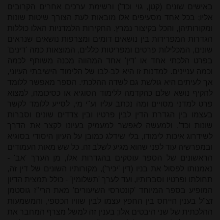
באישים שונים (קטן, גוי וכד') ורשימת ערכים אחרים הקרובים
אליו; בכל אחד מסעיפים אלו מובאות לעת הצורך שיטות שונות
ומקורותיהן, והכל בקיצור נמרץ. החקירות הלמדניות האלו כוללות
הגדרות המפרידות בין נושאים דומים ומצרפות נושאים שנראים
שונים, המכלילות פרטים ומפריטות כללים, המוצאות כמה 'דינים'
בפרט הלכתי אחד או 'דין' אחד המהווה מכנה משותף לכמה
וכמה עניינים. למדנות זו היא לב-לבו של הלימוד הישיבתי העיוני,
אך לעיתים היא גולשת גם לשדה ההלכתי. הספר מאפשר ללומד
להקיף נושא שלם כהקדמה ללימוד הסוגיא או כסיכומה, למצוא
פרט למדני מסויים ומה נכתב עליו וע"י מי, לסייע ללומד לקשר
בעצמו בין הגדרת הדין לבין פרטיו ובין צדדים שונים וסברות
שונות וכד', ולמעשה לאפשר למעמיק בעיונו לקצר את הדרך
לשידרוג איכות לימודו, בלי שידלג כמובן על העיון היסודי בסוגיא
ובמפרשיה עוד לפני שהוא מגיע לשלב זה. כל שש מאות העמודים
הראשונים של הספר עוסקים בהגדרות אלו, מן הערך 'אב' -
נאמנותו לפסול את בניו (דין 'יכיר'), מקורותיו השונים של דין זה,
תחולתו ופרטיו וסברותיו, ועד לערך 'תשלומין' - כולל תמצית הדיון
המופיע בספר המיוחד 'קונטרסי השיעורים' מאת הרי"ז גוסטמן
זצ"ל בענין הייחס בין החפץ עצמו לבין שוויו הכספי, והמשמעות
ההלכתית של שני היבטים אלו; בענין זה למשל מצרף המחבר את