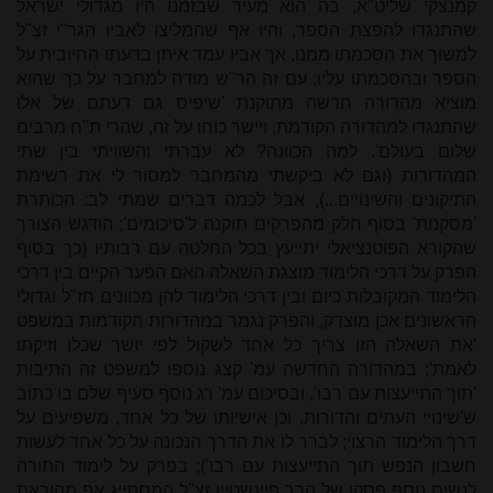
קמנצקי שליט"א, בה הוא מעיר שבזמנו היו מגדולי ישראל
שהתנגדו להפצת הספר, והיו אף שהמליצו לאביו הגר"י זצ"ל
למשוך את הסכמתו ממנו, אך אביו עמד איתן בדעתו החיובית על
הספר ובהסכמתו עליו; עם זה הר"ש מודה למחבר על כך שהוא
מוציא מהדורה חדשה מתוקנת 'שיפיס גם דעתם של אלו
שהתנגדו למהדורה הקודמת, ויישר כוחו על זה, שהרי ת"ח מרבים
שלום בעולם'. למה הכוונה? לא עברתי והשוויתי בין שתי
המהדורות (וגם לא ביקשתי מהמחבר למסור לי את רשימת
התיקונים והשינויים...), אבל לכמה דברים שמתי לב: הכותרת
'מסקנות' בסוף חלק מהפרקים תוקנה ל'סיכומים'; הודגש הצורך
שהקורא הפוטנציאלי יתייעץ בכל החלטה עם רבותיו (כך בסוף
הפרק על דרכי הלימוד מוצגת השאלה האם הפער הקיים בין דרכי
הלימוד המקובלות כיום ובין דרכי הלימוד להן מכוונים חז"ל וגדולי
הראשונים אכן מוצדק, והפרק נגמר במהדורות הקודמות במשפט
'את השאלה הזו צריך כל אחד לשקול לפי יושר שכלו וזיקתו
לאמת'; במהדורה החדשה עמ' קצג נוספו למשפט זה התיבות
'תוך התייעצות עם רבו', ובסיכום עמ' רג נוסף סעיף שלם בו כתוב
ש'שינויי העתים והדורות, וכן אישיותו של כל אחד, משפיעים על
דרך הלימוד הרצוי; לברר לו את הדרך הנכונה על כל אחד לעשות
חשבון הנפש תוך התייעצות עם רבו'); בפרק על לימוד התורה
לנשים נוסף פסקו של הרב פיינשטיין זצ"ל המסתייג אף מהוראת