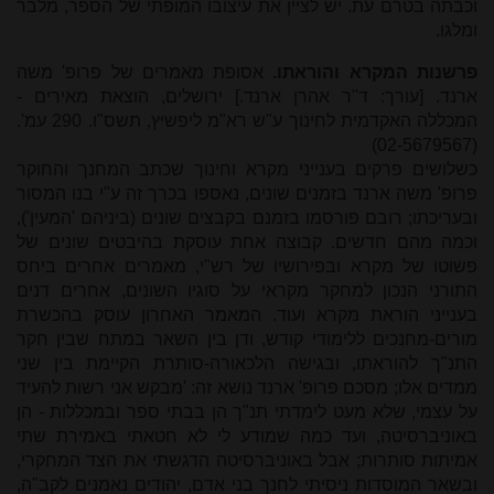
וכבתה בטרם עת. יש לציין את עיצובו המופתי של הספר, מלבר
ומלגו.
פרשנות המקרא והוראתו.
אסופת מאמרים של פרופ' משה
ארנד. [עורך: ד"
ר
אהרן ארנד.] ירושלים, הוצאת מאירים -
המכללה האקדמית לחינוך ע"ש רא"מ ליפשיץ, תשס"ו. 290 עמ'.
(02-5679567)
כשלושים פרקים בענייני מקרא וחינוך שכתב המחנך והחוקר
פרופ' משה ארנד בזמנים שונים, נאספו בכרך זה ע"י בנו המסור
ובעריכתו; רובם פורסמו בזמנם בקבצים שונים (ביניהם 'המעין'),
וכמה מהם חדשים. קבוצה אחת עוסקת בהיבטים שונים של
פשוטו של מקרא ובפירושיו של רש"י, מאמרים אחרים ביחס
התורני הנכון למחקר מקראי על סוגיו השונים, אחרים דנים
בענייני הוראת מקרא ועוד. המאמר האחרון עוסק בהכשרת
מורים-מחנכים ללימודי קודש, ודן בין השאר במתח שבין חקר
התנ"ך להוראתו, ובגישה הלכאורה-סותרת הקיימת בין שני
ממדים אלו; מסכם פרופ' ארנד נושא זה: 'מבקש אני רשות להעיד
על עצמי, שלא מעט לימדתי תנ"ך הן בבתי ספר ובמכללות - הן
באוניברסיטה, ועד כמה שמודע לי לא חטאתי באמירת שתי
אמיתות סותרות; אבל באוניברסיטה הדגשתי את הצד המחקרי,
ובשאר המוסדות ניסיתי לחנך בני אדם, יהודים נאמנים לקב"ה,