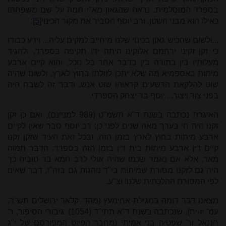
בספרד המוסלמית. נראה שהגאון מא"י תמה על שם משפחתו
כאילו הוא מבני השטן, ורב יוסף הסביר את מקור הכינוי
[5]
:
...ולשום שהכיש גאון בכינוי שלנו מיחייב למקים עליה... וידע כבודו
כי זקן זקיני ירחמם אלוקינו היתה ידו תקיפה בספרד, ולהגיד
מעלותיו בין בתורה בין בדבר אחר בל נוכל, והוא קיים ארבע
מיתות באספמיא מה שלא יתכן לזולתו בחוץ לארץ, ולשום שהיה
שוט להלקאת הרשעים קראוהו שוט אנש, ודבר זה לשבח היה
בפני צור ויצור... יוסף בר יצחק הספרדי.
האיגרת נכתבה בשנת ד"א תשמ"ט (989 למניינם), ואם כן זקן
זקנו היה חי בערך מאה שנים לפני כן; רב יוסף סבר שאין לקיים
ארבע מיתות בחוץ לארץ בזמן הזה, ובכל זאת העיד שזקן זקנו
קיים דין ארבע מיתות בית דין בזמן הזה בספרד. הדבר תמוה
מאד, אלא אם נאמר שכמו שהיה אולי לרב חמא בר טוביה כך
היה גם לזקנו מסורת שמיתות בי"ד נוהגות גם בזה"ז, דבר שאינו
לפי המסורת ההלכתית שלנו! וצ"ע.
מצאנו דבר דומה במגילת אחימעץ (מהד' קלאר ירושלים תש"ד,
עמ' יז-יח), שנכתבה בשנת ד"א תתי"ד (1054). גיבורי הסיפור, ר'
חננאל ור' שפטיה בני אמיתי (מחבר הפיוט המפורסם של י"ג