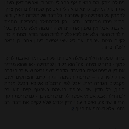
פתילה מתקיימת המצוה אף בחבילי זמורות, ואפשר דאין מענין
את דינו להמתין... לדינא נראה לי דאם אין שכיח להם דאין צריך
להמתין על הפתילה כיון שמרבינן כל דבר של תולדות האור, והוא
בר"מ פט"ו מסנהדרין ה"ג... רק דלכתחילה [בפתילה] מחמת
ואהבת, אבל אין מענין את דינו ושיהוי מצוה אלא ממיתין בכל
תולדות האור, אלא אם ליכא כלל תולדות האור בודאי ממתינין כדי
לקיים מצות שריפה, אם לא שאי אפשר בענין אחר. כן נראה
לענ"ד ברור.
בירור ספק זה תלוי בשאלה אם דינו של רב נחמן "ואהבת לרעך
כמוך - ברור לו מיתה יפה" הוא רק דין לכתחילה - או שהוא מגדיר
את דין שריפה אפילו בדיעבד. מדברי רש"י נראה שיש רק הגדרה
אחת לשריפה – שריפת הנשמה והגוף קיים, והצדוקים אינם
מקבלים הגדרה זאת. אבל לפי הרמב"ם אליבא דבעל מנחת
חינוך, כל הדין של שריפת הנשמה כשהגוף קיים הוא רק
לכתחילה, אבל אם אי אפשר לקיים שריפה כך - גם שריפת הגוף
הרי זו שריפה, ואיסור עינוי הדין יכריע שלא לקיים את דברי רב
נחמן אלא לשרוף את הגוף
[2]
.