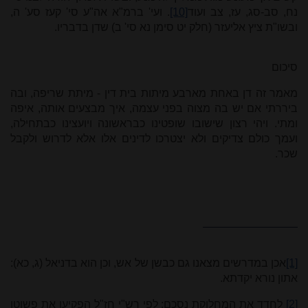
נח, סב-סג, עז, צב ועוד
[10]
. ועי' ברמ"א אה"ע סי' קעז סע' ה,
וב
שו"ת ציץ אליעזר (חלק יט סימן נא סי' ב) שדן בדבריו
.
סיכום
מאמר זה דן באחת מארבע מיתות בית דין - מיתת שריפה, ובה
ביררתי אם יש בה מצוה בפני עצמה, איך מבצעים אותה, איפה
ומתי. ויהי רצון שישובו שופטינו כבראשונה ויועצינו כבתחילה,
ועמך כולם צדיקים ולא יצטרכו לדינים אלו אלא לדרוש ולקבל
שכר.
[1]
אכן במדרשים מצאנו גם כבשן של אש, וכן הוא ב
דניאל (ג, כא):
אתון נורא יקדתא
.
[2]
לחדד את המחלוקת נסכם: לפי רש"י חז"ל הפקיעו את פשוטו