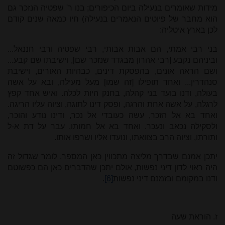
מידות שאומרים בנעילה ביום הכיפורים; בנו ר' שפטיה הנזכר גם
הוא מחבר של פיוטים הנאמרים בנעילה) חיו כמאה שנים קודם
לכן בארץ איטליה:
בני רבי אמתי, הם אבות אבותי, רבי שפטיה ורבי חננאל...
וביניהם נקבע [רבי אהרון מבגדד שנזכר שם], וישיבתו שם קבע...
ושם הראה אונים, בהפסקת דינים, כבהיות האורים, וישיבת
סנהדרין... ואחד תופילו [זה שמו] מעל מעילה, ובא על אשה
בעולה, ודנו בועד בני קהלה, בחנק היות לכלה. ואיש אחד קפץ
לרגלה, על אשה אחת והרגה, ופסק דינו לתוגה, וציוה עליו הריגה.
ואחד בא אל הזכר, עשה כעובדי אל נכר, ודינו נודע והוכר,
ולסקילה נכאב ונעכר. ואחד בא אל חמותו, עבר על דת א-ל
ותורתו, וציוה הרב בצוואתו, ונועדו אליו ושרפו אותו.
יתכן אמנם שבדרך מליצה מתכווין כאן המספר, לומר שגדול זה
היה ראוי לדון דיני נפשות, אולם יתכן שהדברים כאן הם כפשוטם
ודנו במקומם ובזמנם דיני נפשות
[6]
.
ז. הוראת שעה