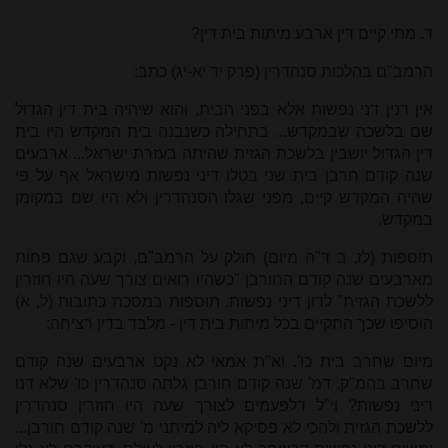
ד. מתי קיים דין ארבע מיתות בית דין?
הרמב"ם בהלכות סנהדרין (פרק יד יא-יג) כתב:
אין דנין דני נפשות אלא בפני הבית, והוא שיהיה בית דין הגדול
שם בלשכה שבמקדש... בתחילה כשנבנה בית המקדש היו בית
דין הגדול יושבין בלשכת הגזית שהיתה בעזרת ישראל... ארבעים
שנה קודם חרבן בית שני בטלו דיני נפשות מישראל אף על פי
שהיה המקדש קיים, מפני שגלו הסנהדרין ולא היו שם במקומן
במקדש.
תוספות (לז, ב ד"ה מיום) חולק על הרמב"ם, וקבע שגם פחות
מארבעים שנה קודם החורבן "כשהיו רואים צורך שעה היו חוזרין
ללשכת הגזית" לדון דיני נפשות. תוספות במסכת כתובות (ל, א)
הוסיפו שכך התקיים בכל מיתות בית דין - מלבד בדין רציחה:
מיום שחרב בית כו'. וא"ת אמאי לא נקט ארבעים שנה קודם
שחרב בהמ"ק, דמ' שנה קודם חורבן גלתה סנהדרין כו' שלא דנו
דיני נפשות? וי"ל דלפעמים לצורך שעה היו חוזרין סנהדרין
ללשכת הגזית ולהכי לא פסיקא ליה למיתני מ' שנה קודם חורבן...