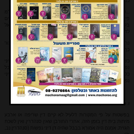
כבר העיר על זה בעל ה"מנחת חינוך" באות ב:
...כבר כתבתי כמה פעמים [מצוה רכד אות ו ועוד] דמבואר בר"מ
פי"ד מסנהדרין הל' י"ב-י"ד דכל זמן שהיו הבית דין יושבים
בלשכת הגזית ודנו דיני נפשות היו יכולים סמוכים בארץ ישראל
לדון דיני נפשות אפילו בחוץ לארץ...
נראה שגם המאירי בבית הבחירה למסכת סנהדרין (לו, ב) סבור
כך, וכתב כנגד ספר החינוך:
כשהיה בית המקדש קיים וסנהדרין במקומם בלשכה היו דנין דיני
נפשות אף בחוצה לארץ בסנהדרי קטנה הסמוכים בארץ
[4]
, אבל
כל שאין בית המקדש קיים או שאין הסנהדרין בלשכה אין דנין דיני
נפשות...
ו. מיתת בית דין בזמן שאין הסנהדרין נוהגת
בפשטות על פי המקורות דלעיל לא קיים דין שריפה או ארבע
מיתות בית דין בזמן הזה, אחרי החורבן שאין סנהדרין ואין לשכת
הגזית. אמנם היה אמורא בבבל שהיה דן דיני נפשות (סנהדרין נב,