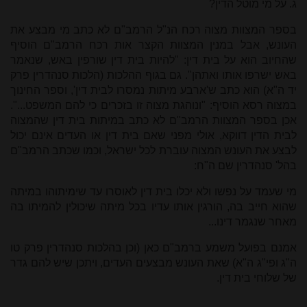
ג. על מי מוטל הדין?
בספר המצוות מצוה רכח הנ"ל הרמב"ם לא כתב מי מבצע את
העונש, אבל במנין המצוות הקצר אות רכח הרמב"ם הוסיף
שהחיוב הוא על בית דין: "להיות בית דין שורפין באש, שנאמר
באש ישרפו אותו ואתהן". גם בגוף ההלכות (הלכות סנהדרין פרק
יד ה"א) הוא כתב ש'ארבע מיתות נמסרו לבית דין',
וספר החינוך
במצוה רסא
הוסיף: "ונוהגת מצוה זו בזכרים כי להם המשפט...".
אכן בספר המצוות הרמב"ם לא כתב במיתות בית דין שהמצוה
לבית הדין דווקא, אולי מפני שאם בית דין או העדים אינם יכול
לבצע את העונש המצוה עוברת לכל ישראל, וכמו שכתב הרמב"ם
בהל' סנהדרין שם
ה"ח:
מי שעמד על נפשו ולא יכלו בית דין לאוסרו עד שימיתוהו במיתה
שהוא חייב בה, הורגין אותו עדיו בכל מיתה שיכולין להמיתו בה
מאחר שנגמר דינו...
אמנם בפועל משמע ברמב"ם כאן (וכן בהלכות סנהדרין פרק טו
ה"ג ופי"ג ה"א) שאת העונש מבצעים העדים, ויתכן שיש להם גדר
של שלוחי בית דין.