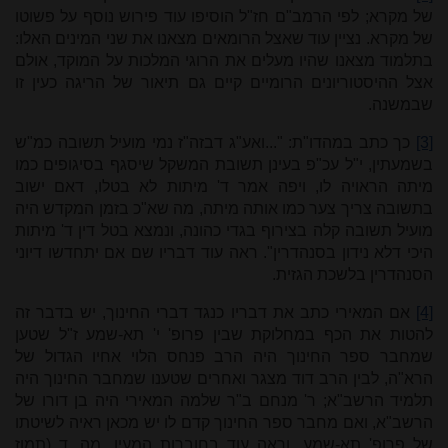
של מקרא; לפי הרמב"ם חז"ל הוסיפו עוד פירוש נוסף על פשוטו
של מקרא. נציין עוד שאצל הרומאים מצאנו את שני המינים האלו:
בתלמוד מצאנו שהיו מעלים את הרוגי המלכות על המוקד, אולם
אצל ההיסטוריונים הרומיים קיים גם תיאור של הריגה כעין זו
שבמשנה.
[3]
כך כתב במהדו"ת: "...ואע"ג דבזה"ז נמי מועיל תשובה כמ"ש
בשמעתין, י"ל עכ"פ בעינן תשובת המשקל שיסגף בסיגופים כמו
מיתה הראויה לו, ויפה אמר ד' מיתות לא בטלו, דאם ישוב
בתשובה צריך צער כמו אותה מיתה, מה שא"כ בזמן המקדש היה
מועיל תשובה קלה בצירוף בגדי כהונה, ונמצא בטל דין ד' מיתות
היכי דלא נידון בסנהדרין". ראה עוד דבריו שם אם יתחדשו דיוני
הסנהדרין בלשכת הגזית.
[4]
אם המאירי כתב את דבריו כנגד דברי החינוך, יש בדבר זה
להטות את הכף במחלוקת שבין פרופ' י' תא-שמע ז"ל שטען
שמחבר ספר החינוך היה הרב פנחס הלוי אחיו הגדול של
הרא"ה, לבין הרב דוד מצגר ואחרים שטענו שמחבר החינוך היה
תלמיד הרשב"א; ר' מנחם ב"ר שלמה המאירי היה בן דורו של
הרשב"א, ואם מחבר ספר החינוך קדם לו יש מכאן ראיה לשיטתו
של פרופ' תא-שמע. וראה עוד בחוברות המעין, מה, ד (תמוז