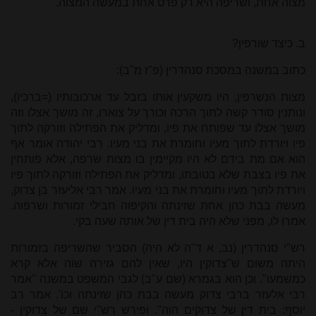
מצוה אחת, ושריפה היא רק פרט אחת במעשה המצוה.
ב. כיצד שורפין?
כתוב ב
משנה ב
מסכת סנהדרין (פ"ז מ"ב):
מצות הנשרפין, היו משקעין אותו בזבל עד ארכובותיו (=ברכיו),
ונותנין סודר קשה לתוך הרכה וכורך על צוארו, זה מושך אצלו וזה
מושך אצלו עד שפותח את פיו, ומדליק את הפתילה וזורקה לתוך
פיו ויורדת לתוך מעיו וחומרת את בני מעיו. רבי יהודה אומר אף
הוא אם מת בידם לא היו מקיימין בו מצות שרפה, אלא פותחין
את פיו בצבת שלא בטובתו, ומדליק את הפתילה וזורקה לתוך פיו
ויורדת לתוך מעיו וחומרת את בני מעיו. אמר רבי אליעזר בן צדוק,
מעשה בבת כהן אחת שזינתה והקיפוה חבילי זמורות ושרפוה.
אמרו לו, מפני שלא היה בית דין של אותה שעה בקי.
רש"י סנהדרין (נב, א ד"ה לא היה) הסביר שהשריפה בזמורות
היתה משום ש"צדוקין היו, שאין להם גזירה שוה אלא קרא
כמשמעו". וכן הוא בגמרא (שם ע"ב) לגבי המשפט במשנה "אמר
רבי אלעזר ברבי צדוק מעשה בבת כהן שזינתה וכו'. אמר רב
יוסף: בית דין של צדוקים הוה". ופירש רש"י שם של צדוקין -