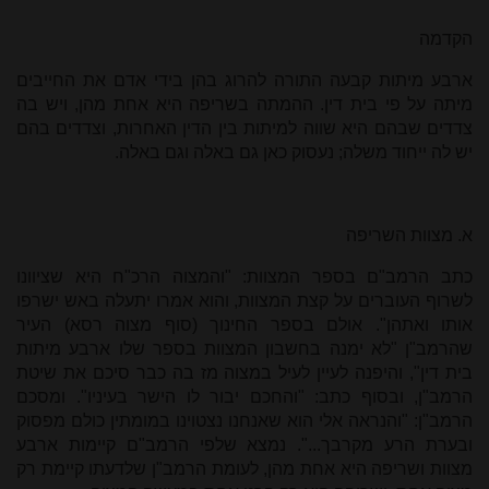
הקדמה
ארבע מיתות קבעה התורה להרוג בהן בידי אדם את החייבים
מיתה על פי בית דין. ההמתה בשריפה היא אחת מהן, ויש בה
צדדים שבהם היא שווה למיתות בין הדין האחרות, וצדדים בהם
יש לה ייחוד משלה; נעסוק כאן גם באלה וגם באלה.
א. מצוות השריפה
כתב הרמב"ם בספר המצוות: "
והמצוה הרכ"ח היא שציוונו
לשרוף העוברים על קצת המצוות, והוא אמרו יתעלה באש ישרפו
אותו ואתהן". אולם בספר החינוך (סוף מצוה רסא) העיר
שהרמב"ן "לא ימנה בחשבון המצוות בספר שלו ארבע מיתות
בית דין", והיפנה לעיין לעיל במצוה מז בה כבר סיכם את שיטת
הרמב"ן, ובסוף כתב: "והחכם יבור לו הישר בעיניו". ומסכם
הרמב"ן:
"
והנראה אלי הוא שאנחנו נצטוינו במומתין כולם מפסוק
ובערת הרע מקרבך...". נמצא שלפי הרמב"ם קיימות ארבע
מצוות ושריפה היא אחת מהן, לעומת הרמב"ן שלדעתו קיימת רק