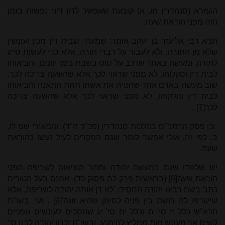
הגמרא (
סנהדרין מו, א) קובעת
שאפשר לדון דיני נפשות בזמן
הזה מפני הוראת שעה
:
תניא רבי אליעזר בן יעקב אומר: שמעתי שבית דין מכין ועונשין
שלא מן התורה, ולא לעבור על דברי תורה, אלא כדי לעשות סייג
לתורה. ומעשה באחד שרכב על סוס בשבת בימי יוונים, והביאוהו
לבית דין וסקלוהו, לא מפני שראוי לכך אלא שהשעה צריכה לכך.
שוב מעשה באדם אחד שהטיח את אשתו תחת התאנה והביאוהו
לבית דין והלקוהו, לא מפני שראוי לכך אלא שהשעה צריכה
לכך
[7]
.
וכן פסק הרמב"ם בהלכות סנהדרין (פכ"ד ה"ד), והמאירי שם לו,
ב.
לפי זה, אולי אפשר לומר שגם המקרים לעיל נעשו כהוראת
שעה.
יש שלמדו שגם במעשה יהודה ותמר הוציאוה לשריפה מפני
הוראת שעה
[8]
(בראשית פרק לח פסוק כד). אמנם בעל הטורים
כתב בשם רבינו יהודה החסיד: 'לא דן אותה יהודה לשריפה, אלא
שישרפו לה רושם בין פניה לסימן שהיא זונה'
[9]
. ועי' בשו"ת
הרא"ש כלל יז סי' ח וכלל יח סי' יג שהסכים לעונשים גופניים
קשים אך מעונש מות ממליץ להימנע, ובשו"ת זכרון יהודה לבנו סי'