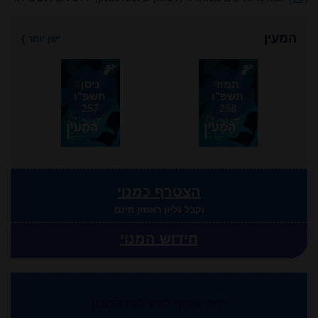
המעין
ישן יותר
}
תמוז
ניסן
תשפ"ו
תשפ"ו
257
258
הצטרף כמנוי
וקבל גליון ראשון חינם
חידוש המנוי
היה שותף לפעילות המכון