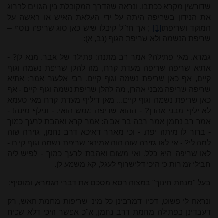
שדורשין מקרא ככתבו. ונראה שהדרך המקובלת בין הגויים להרוג
את הנידון בשריפה היתה על ידי העלאת האיש או האשה על
המוקד ושריפתו
[1]
; אך חז"ל קיבלו שיש כאן סוג שריפה נוסף –
שריפת הנשמה ולא שריפת הגוף
(נב, א):
גמרא. מאי פתילה? אמר רב מתנה: פתילה של אבר. מנא לן? -
אתיא שריפה שריפה מעדת קרח, מה להלן שריפת נשמה וגוף
קיים, אף כאן שריפת נשמה וגוף קיים. רבי אלעזר אמר: אתיא
שריפה שריפה מבני אהרן, מה להלן שריפת נשמה וגוף קיים - אף
כאן שריפת נשמה וגוף קיים... מאן דיליף מעדת קרח מאי טעמא
לא יליף מבני אהרן? - ההוא שריפה ממש הואי. - ונילף מינה! -
אמר רב נחמן אמר רבה בר אבוה: אמר קרא ואהבת לרעך כמוך
- ברור לו מיתה יפה. - וכי מאחר דאיכא דרב נחמן, גזירה שוה
למה לי? - אי לאו גזירה שוה הוה אמינא: שריפת נשמה וגוף קיים -
לאו שריפה היא כלל, ואי משום ואהבת לרעך כמוך - לפיש ליה
חבילי זמורות כי היכי דלישרוף לעגל, קא משמע לן.
בעל "מנחת חינוך" במצוה רסא מסכם את דברי הגמרא, ומוסיף:
ונראה לי פשוט, דכיון דמרבינן כל מיני שריפות מחמת האש, רק
דעבדינן בפתילה מחמת דרב נחמן, א"כ אפשר היכי דלא שכיח