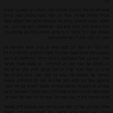
ב):
אימרתא בת טלי בת כהן שזינתה הואי, אקפה רב חמא בר טוביה
חבילי זמורות ושרפה. אמר רב יוסף: טעה בתרתי, טעה בדרב
מתנה, וטעה בדתניא ובאת אל הכהנים הלוים ואל השפט אשר
יהיה בימים ההם, בזמן שיש כהן - יש משפט, בזמן שאין כהן - אין
משפט. אמר רבי אלעזר ברבי צדוק, מעשה בבת כהן שזינתה וכו'.
אמר רב יוסף: בית דין של צדוקים הוה.
לפי דברי רב יוסף, רב חמא טעה הן בטיב עונש השריפה והן
בעצם ביצוע עונש המות. אם נניח ששייך להעניש במיתת בית דין
אחרי החורבן, אולי המחלוקת ביניהם הייתה המחלוקת הנ"ל אם
דין פתילה של אבר הוא רק לכתחילה - או שהוא מעכב מעיקר
הדין: רב יוסף סבור שדין זה הוא מעיקר הדין, ולכן הביאו את
הסיפור של המשנה מיד אחר כך לומר שכך דנים בית דין של
צדוקים; אבל רב חמא למד שדין זה הוא רק לכתחילה, וכשאין
עופרת, או בעקבות נסיבות אחרות, אפשר לשרוף גם את הגוף.
אולם קשה לכאורה להניח שהיה לרב חמא מסורת שאפשר לבצע
ארבע מיתות בית דין גם בזמן הזה, כנגד כל הדרשות של הגמרא.
אולם ממכתבו של רב יוסף אבן אביתור אבן שטנאש לרב שמואל
הכהן, גאון ישיבת ארץ ישראל, ניתן להסיק שדנו דיני נפשות