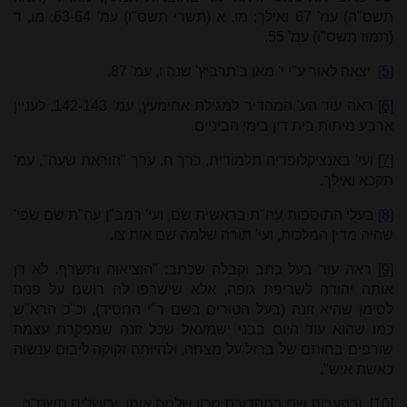
תשס"ה) עמ' 67 ואילך; מו, א (תשרי תשס"ו) עמ' 63-64; מו, ד
(תמוז תשס"ו) עמ' 55.
[5]
יצאה לאור ע"י י' מאן ב'תרביץ' שנה ו, עמ' 87.
[6]
ראה עוד הע' המהדיר למגילת אחימעץ, עמ' 142-143, לעניין
ארבע מיתות בית דין בימי הביניים.
[7]
ועי' ב
אנציקלופדיה תלמודית, כרך ח, ערך "הוראת שעה", עמ'
תקכא ואילך.
[8]
בעלי התוספות עה"ת בראשית שם, ועי' רמב"ן עה"ת שם שפי'
שהיה מדין המלכות, ועי' תורה שלמה שם אות צו.
[9]
ראה עוד בעל כתב וקבלה שכתב: "הוציאוה ותשרף. לא דן
אותה יהודה לשריפת גופה, אלא שישרפו לה רושם על פניה
לסימן שהיא זונה (בעל הטורים בשם ר"י החסיד), וכ"כ הרא"ש
כמו שהוא עוד היום בבני ישמעאל שכל זונה שמפקרת עצמה
שורפים בחותם של ברזל על מצחה, ולהיותה זקוקה ליבום ענשוה
כאשת איש".
[10]
ובהערות שם במהדורת מכון שלמה אומן, ירושלים תשס"ה.