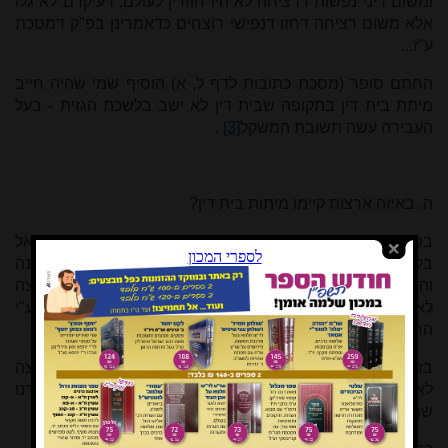
ומשום דיני נפשות דרציחה לא היו חוזרין לעולם, דעיקרם לא גלו
אלא משום רציחה דחזו דנפישי רוצחים כדאמרינן בפ"ק דמסכת
ע"ז...
החתם סופר (מסכת כתובות לדף ל, א) הוסיף שמי שהיה חייב
מיתת בית דין בתקופה שבית דין לא ישב בלשכת הגזית - בעל
העבירה עשה תשובת המשקל
[3]
.
ה. באיזה ארצות קיימו מיתות בית דין?
בספר החינוך, מצוה רסא כתב: '
ונוהגת מצוה זו... בארץ ישראל
בלבד כי היא מקום המשפט'. ולכאורה דבריו סותרים את המשנה
והגמרא במסכת מכות (ז, א) "סנהדרין נוהגת בארץ ובחוצה
לארץ", ובגמרא נלמד דין זה מדרשת הכתוב. וכך נפסק ע"י
הרמב"ם (הלכות סנהדרין, פרק יד הי"ד):
בזמן שדנין דיני נפשות בארץ ישראל דנין דיני נפשות בחוצה
לארץ, והוא שיהיו הסנהדרין סמוכין בארץ כמו שביארנו
שהסנהדרין נוהגת בארץ ובחוצה לארץ.