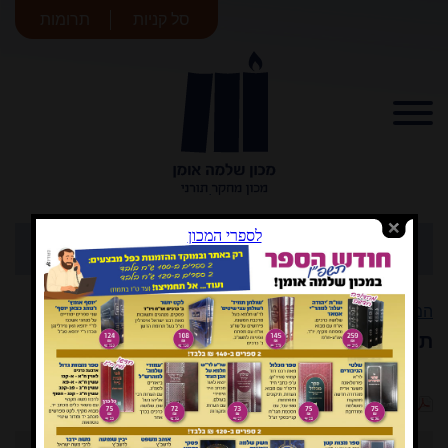
סל קניות
תרומות
מכון שלמה
אומן
המעין
המעין
>
גליון תשרי תשע"ח
>
תגובות והערות
הורדת קובץ PDF