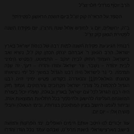
הרב יוסף מרדכי הלוי זצ"ל
הספד על הראי"ה קוק זצ"ל ביום השנה הראשון לפטירתו
*
ב"ה, ירושלים, יום ג' לחודש אלול שנת תרצ"ו, יום פקידת השנה
לפטירת הגאון קוק זצ"ל
רבותי! הגיע עת פקידת השנה למות רבה של כנסת ישראל בארץ
ישראל, הרב הגאון ר' אברהם יצחק הכהן קוק ז"ל, נשיא ואב
בישראל. העמוד החזק לבית יעקב – התמוטט, הפטיש הימיני
לבית יהודה – נשבר, ונר ישראל והודו והדרו – דעך, זה שנה
תמימה. כי נר לישראל היה רבנו הגדול במשך כל ימי נשיאותו
וכהונתו האלאלית
[1]
והנאדרה בקודש, פטיש ימיני היה רבנו
הגדול להלמות כל צוררי ישראל הקרובים והרחוקים, ועמוד חזק
היה רבנו הגדול לכל עם ישראל בארץ ובגולה, שעליו יכול בעזרת
ההשגחה העליונה להישען ולהיסמך בכל התלאות המוצאות אותו,
וביחוד לעמנו היושב בציון המתאבק בצרותיו, ובימי הגאולה וחבלי
משיח אלו – יום יום.
עוד זכורים לנו היטב אותם הימים האפלים, ימי הפרעות והזוועה
בישוב הארצישראלי בשנת תרפ"ט, שבהם עמד בכל הודו והדרו