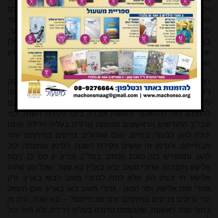
ויללה לדורות. כמו כן במקרה דנן, ביחוד בזמנים קשים אלה
חסרונו של רבנו הגדול קוק מורגש על כל צעד ושעל, כי מי יעמוד
לנו בפרץ בשעות קשות כאלו להגן על עמנו הנרדף עד צואר,
באשר כן היה רגיל להגן בכל המקרים! ולכן לן יאות למבכי, ולן
יאות למספד ביום הזה, ביום שמת בו רבנו, ביום שבו נלקח ארון
האלוקים.
רבותי! התאספנו ביום הזה ליום פקידת השנה של רבנו הגאון קוק
ז"ל, ובהיות ועוד היום כאילו עוד החלל מוטל לפנינו אין בפינו במה
להתנחם. ורק נחמה אחת בפי, במה שראיתי להמפרשים טעם
להמנהג הזה להתאסף ולעשות אזכרה ביום פקידת השנה, לפי
שבי"ב החודשים הראשונים הנשמה טרודה בעליה וירידה ואינה
יכולה להגן כבעודו בחיים, הגם שגדולים צדיקים במיתתם יותר
מבחייהם. ולסימן זה עושים פקידת השנה, לסימן שמעתה יכול
להגן. ותתפרש בזה כוונת הכתוב במל"ב (פרק יג
פס' כ) 'וַיָּמָת
אֱלִישָׁע וַֽיִּקְבְּרֻהוּ, וּגְדוּדֵי מוֹאָב יָבֹאוּ בָאָרֶץ בָּא שָׁנָה
', שכל זמן שהיה
אלישע חי זכותו הגן שלא לתת לגדודי מואב לבוא בארץ, ורק
אחרי מות אלישע וסר המגן - גדודי מואב באו בארץ; ואם תשאל
הרי גדולים צדיקים במיתתם יותר מבחייהם? – 'בא שנה', היה זה
בתוך שנה ראשונה, שהנשמה טרודה בעליה וירידה, ולא היה יכול