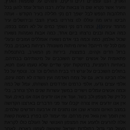
הארץ, הננו עומדים דלים וריקים, ותוהים על שוממות הארץ,
והעיר אשר נקרא שם ה' צבאות עליה. רבנו הגדול עמד להגן בכל
התלהבות הנפש לבל ישפך דם נקי חלילה בעיר הקודש - ועתה
הביטו וראו מה עוללו לנו צוררינו בארץ הצבי ובירושלים עיר
מחמד עינינו
[4]
, וכמה דם נקי נשפך כמים על לא חמס בכפנו,
כמה אבות ובנים נרצחו ביום אחד, כמה אבות ואמהות נשארו
שכול ואלמון, כמה וכמה בני אדם נשארו אומללים ועזובים ובעלי
מום לכל ימי חייהם? ואיזה מיתות משונות? רציחות באבנים, בכלי
ברזל חדים וקהים, בפצצות, ביריות מן המארב, בהתנפלות
פתאומית על אנשים ישרים השוכבים על מיטותיהם בבתיהם,
באחיות רחמניות, בתינוקות יונקי שדיים שלא טעמו טעם חטא,
בחולים השוכבים על ערש דוי בבית החולים וכו' וכו'. ונוסף על כל
אלה הביטו וראו, גם על צמח האדמה ועץ השדה לא חסה עינם,
אלפי עצים גדעו, אלפי כרמים ופרדסים הושחתו, עמל של כמה
וכמה אנשים עמלים וישרים במשך עשרות שנים הלך ונחרב, בלי
כל זיק של מצפון ולב בשר. ועוד אין אנו יודעים אנה אנו באים, ועוד
אין אנו יודעים איזו צורה יקבלו עוד פני הדברים בארצנו הקדושה
במצב האיום והנורא שבו אנו נתונים זה ארבעה חודשים שלמים,
ואין תומך ואין גואל ואין מרחם. ומי יעמוד לנו בפרץ בשעות קשות
אלה להרעים ולזעזע את המצפון האנושי של העולם כולו לקראת
העוול הכי גדול בתולדות ישראל שנעשה לעמנו בארצו, לאחר