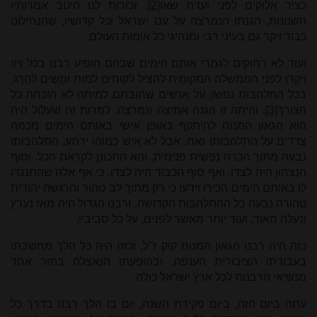
כציר אלוקים לפני ועדת שאו
[2]
. זכורות לנו היטב אמרותיו
השנונות, הגנתו הנמרצה על עם ישראל וכל קדושיו, שהנחילונו
כבוד ויקר גם בעיני רבי ומנהיגי כל אומות העולם.
ועוד לא רחוקים לגמרי אותם הימים שבהם הופיע רבנו בכל זיוו
ויקרו לפני הממשלה המקומית להציל לקוחים למות ומָשִׁים להֶרֶג,
בכל התלהבות נפשו, על אנשים שחובתם למיתה לא הוכחה כל
הצורך
[3]
. והיתה זו הגנה אמיצה ונמרצה, למרות זה שעלול היה
הוא הגאון המנוח להיתקף באופן אישי באותם הימים מכמה
צדדים על התלהבותו זאת. אבל לא איש כמוהו ירתע. התלהבותו
נבעה מתוך הכרה נפשית פנימית, והא התכונן לקראת הכל. וסוף
הנצחון היה לצדו, ואף סוף הכבוד היה לצדו, כי אף אלה שהתנגדו
לו באותם הימים הכירו וידעו כי רק מתוך לב טהור והרגשה יהודית
טהורה נבעה כל ההתלהבות הקדושה, ורבנו הגדול היה מאז נערץ
ונעלה מאוד, ועוד יותר מאשר לפנים, על כל סביביו.
כזה היה רבנו הגאון המנוח קוק ז"ל, וכזה היה כל הלך מחשבתו
בעבודתו הציבורית הענפה, ובהופעתו הנאצלה בתור אחד
מנשיאי הרבנות לכל ארץ ישראל כולה.
עתה ביום הזה, ביום פקידת השנה, יום בו הלך רבנו בדרך כל