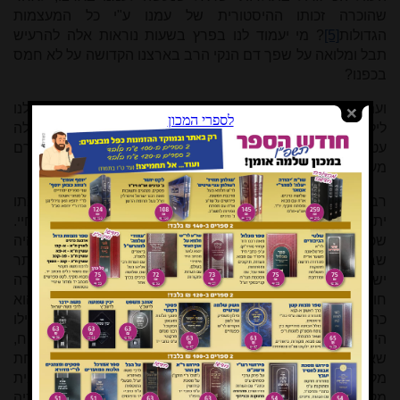
שהוכרה זכותו ההיסטורית של עמנו ע"י כל המעצמות
הגדולות
[5]
? מי יעמוד לנו בפרץ בשעות נוראות אלה להרעיש
תבל ומלואה על שפך דם הנקי הרב בארצנו הקדושה על לא חמס
בכפנו?
ועתה, במצב הטרור האיום שבו אנו נמצאים ביום הזה, יאה לנו
לילל ברוב מנין - יתומים היינו ואין אב, אמותינו כאלמנות, נפלה
עטרת ראשנו, אוי נא לנו כי חטאנו. חסרנו כל, חסרנו איש מורם
מעם, איש דגול מרבבה, איש האשכולות, איש העומד בפרץ.
רבותי! 'נשכחתי כמת מלב' (תהלים לא, יג) - כך גזרה חוכמתו
יתברך שהמת ישתכח מן הלב, ואלמלא כן לא אשתבקו חיי.
שכחה זו היא כללית, בין לאדם רגיל ובין לאדם גדול. ראוי היה
שבפקידות השנה למות רבנו הגדול שיעשה ההספד מתוך יותר
ישוב הדעת, ומתוך הבלגה והתאפקות יותר, באשר כן גזרה
חוכמתו יתברך. אבל מה אנו רואים לדאבוננו הגדול! הכאב הוא
כה שורף – כיום שמת בו רבנו, ההספד הוא כה שנון
[6]
– כאילו
היה עוד המת הגדול מוטל לפנינו. וחורבן בית המקדש יוכיח,
שאע"פ שהאבלות ישנה ועתיקת יומין - בכל זאת אינה נשכחת
מלבנו, באשר חסרונו מורגש, ויום יום אנו זוכרים את חורבן בית
מקדשנו ותפארתנו, וביחוד ביום תשעה באב שבו נקבע בכיה