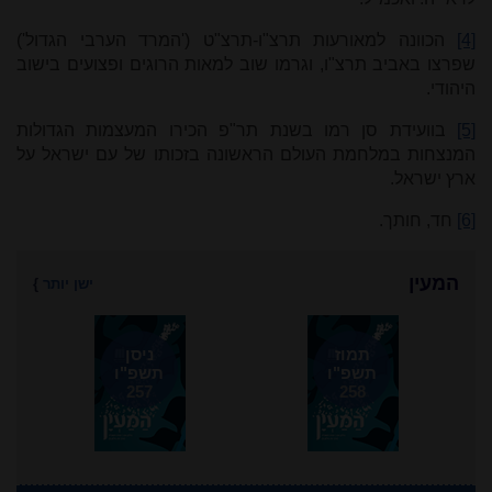
[4]
הכוונה למאורעות תרצ"ו-תרצ"ט ('המרד הערבי הגדול')
שפרצו באביב תרצ"ו, וגרמו שוב למאות הרוגים ופצועים בישוב
היהודי.
[5]
בוועידת סן רמו בשנת תר"פ הכירו המעצמות הגדולות
המנצחות במלחמת העולם הראשונה בזכותו של עם ישראל על
ארץ ישראל.
[6]
חד, חותך.
המעין
ישן יותר
}
תמוז
ניסן
תשפ"ו
תשפ"ו
257
258