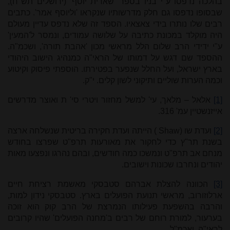
בהלכה נדפסו ע"י בניו בספר 'שארית יוסף' (ירושלים תש"ח),
שבסופו נדפסו גם חלק מדרשותיו שנקראו 'וליוסף אמר'. כתבים
רבים שלו נותרו בידי צאצאיו. הספד זה שלא נדפס עדיין מעולם
היה מוקלד במכונת כתיבה על שלושה עמודים, ונמסר ל'המעין'
ע"י ידידי הרב שלום הלל מראשי מכון 'אהבת תורה', ושכמ"ה.
ההספד שם דגש על דמותו של הראי"ה כמנהיג הישוב היהודי
בארץ ישראל, ועל החלל שנפער בפטירתו. הוספתי פיסוק וקיטוע
וכמה הערות שוליים ותיקוני לשון קלים. י"ק.
[1]
אלאל – מלאך, עי' למשל מחזור ויטרי סי' ת ואוצר מדרשים
אייזנשטיין עמ' 316.
[2]
ועדת שו (
Shaw
) הייתה ועדת חקירה בריטית שנשלחה ארצה
בשנת תר"ץ כדי לחקור את מאורעות תרפ"ט שפרצו בחודש
מנחם אב תרפ"ט ונמשכו כמה חודשים, ובהם נהרגו ונפצעו מאות
יהודים ונחרבו שכונות וישובים.
[3]
הכוונה להצלת אברהם סטבסקי מאשמת רציחת חיים
ארלוזורוב, מראשי תנועת הפועלים בארץ. סטבסקי נידון למות,
והרבה בהשפעת פעילותו הנמרצת של הרב קוק הוא זוכה
בערעור, למורת רוחם של רבים ב'מחנה הפועלים' שהיו קרובים
לראי"ה. ואכמ"ל.