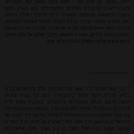
להגן. כאשר כן קרה לנו - וימת רבנו הגאון קוק ויקברוהו,
והטרוריסטים הרוצחים הזדונים והמשחיתים באו בארץ בתוך
השנה הראשונה שנשמתו הטהורה היתה טרודה בעליה וירידה.
ואנו מקווים שעתה שכבר עברה השנה תעמוד נשמתו הטהורה,
ותעלה לשמי מרומים לפני אבינו שבשמים, ותתבע את עלבון עמו
וארצו כבעודו בחיים. והארץ תשקוט, וידבר שלום אל עמו וארצו,
ויבוא משיח צדקנו ויגאלנו גאולת עולם. אמן.
*
רבי יוסף מרדכי ב"ר אשר אברהם הלוי נולד בירושלים בכ"ח
בסיון תרל"ה, ולמד ולימד בישיבותיה. עסק גם בצרכי ציבור,
ומונה לראש העדה הספרדית בירושלים. במקביל מונה לדיין
בבית הדין הספרדי, ואח"כ לאב בית הדין. בשנותיו האחרונות היה
גם חבר מועצת הרבנות הראשית לישראל, ונחשב ליד ימינם של
הראשל"צ הראשון הרב יעקב מאיר ואחריו של יורשו הרב בצמ"ח
עוזיאל. נפטר בט"ו אלול תש"ז בן ע"ב שנים. חלק מתשובותיו